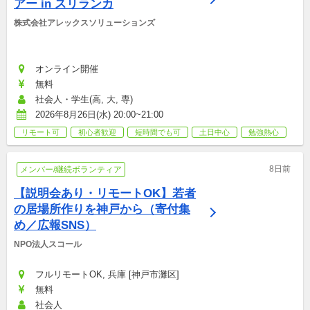
アー in スリランカ
株式会社アレックスソリューションズ
オンライン開催
無料
社会人・学生(高, 大, 専)
2026年8月26日(水) 20:00~21:00
リモート可
初心者歓迎
短時間でも可
土日中心
勉強熱心
8日前
メンバー/継続ボランティア
【説明会あり・リモートOK】若者
の居場所作りを神戸から（寄付集
め／広報SNS）
NPO法人スコール
フルリモートOK, 兵庫 [神戸市灘区]
無料
社会人