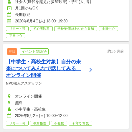
社会人(世代を超えた参加歓迎)・学生(大, 専)
月1回からOK
長期歓迎
2026年8月4日(火) 18:00~19:30
リモート可
初心者歓迎
学校/仕事終わりから参加
土日中心
平日中心
約1ヶ月前
注目
イベント/講演会
【中学生・高校生対象】自分の未
来についてみんなで話してみる　
オンライン開催
NPO法人アスデッサン
オンライン開催
無料
小中学生・高校生
2026年8月2日(日) 10:00~12:00
リモート可
教育格差
不登校
子育て/育児