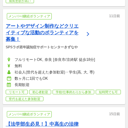
成長意欲が高い
11日前
メンバー/継続ボランティア
アートやデザイン制作などクリエ
イティブな活動のボランティアを
募集！
SPSラボ若年認知症サポートセンターきずなや
フルリモートOK, 奈良 [奈良市/京終駅 徒歩18分]
無料
社会人(世代を超えた参加歓迎)・学生(高, 大, 専)
数ヶ月に1回でもOK
長期歓迎
リモート可
初心者歓迎
学校/仕事終わりから参加
短時間でも可
世代を超えた参加歓迎
15日前
メンバー/継続ボランティア
【法学部生必見！】中高生の法律