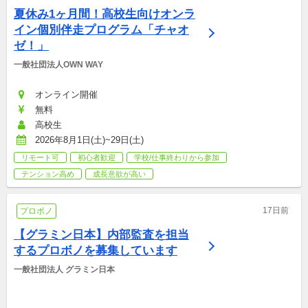
夏休み1ヶ月間！高校生向けオンラ
イン個別伴走プログラム「チャオ
ゼ！」
一般社団法人OWN WAY
オンライン開催
無料
高校生
2026年8月1日(土)~29日(土)
リモート可
初心者歓迎
学校/仕事終わりから参加
テンション高め
成長意欲が高い
17日前
プロボノ
【グラミン日本】内部監査を担当
するプロボノを募集しています
一般社団法人 グラミン日本