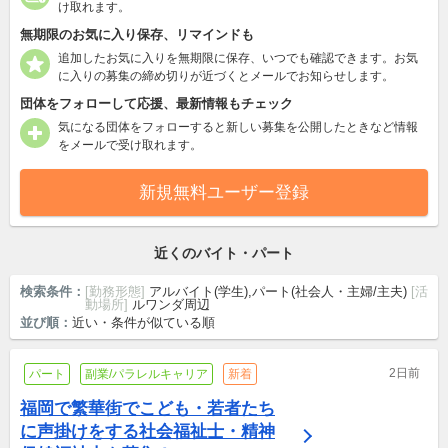
け取れます。
無期限のお気に入り保存、リマインドも
追加したお気に入りを無期限に保存、いつでも確認できます。お気
に入りの募集の締め切りが近づくとメールでお知らせします。
団体をフォローして応援、最新情報もチェック
気になる団体をフォローすると新しい募集を公開したときなど情報
をメールで受け取れます。
新規無料ユーザー登録
近くのバイト・パート
検索条件：
[勤務形態]
アルバイト(学生),パート(社会人・主婦/主夫)
[活
動場所]
ルワンダ周辺
並び順：
近い・条件が似ている順
2日前
パート
副業/パラレルキャリア
新着
福岡で繁華街でこども・若者たち
に声掛けをする社会福祉士・精神