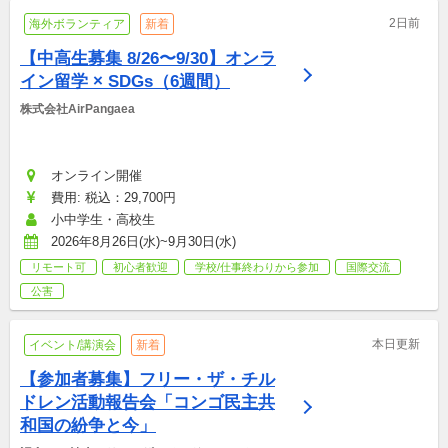
2日前
海外ボランティア
新着
【中高生募集 8/26〜9/30】オンラ
イン留学 × SDGs（6週間）
株式会社AirPangaea
オンライン開催
費用: 税込：29,700円
小中学生・高校生
2026年8月26日(水)~9月30日(水)
リモート可
初心者歓迎
学校/仕事終わりから参加
国際交流
公害
本日更新
イベント/講演会
新着
【参加者募集】フリー・ザ・チル
ドレン活動報告会「コンゴ民主共
和国の紛争と今」