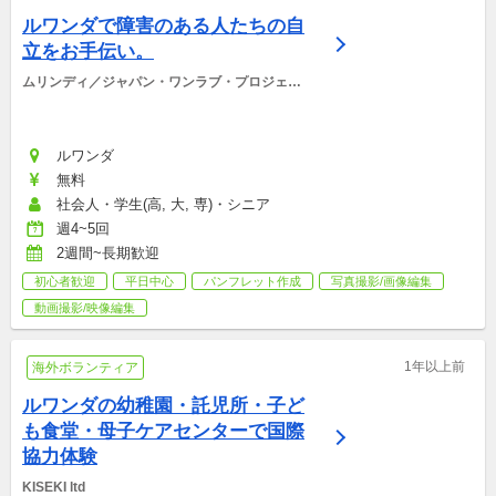
ルワンダで障害のある人たちの自
立をお手伝い。
ムリンディ／ジャパン・ワンラブ・プロジェク
ト
ルワンダ
無料
社会人・学生(高, 大, 専)・シニア
週4~5回
2週間~長期歓迎
初心者歓迎
平日中心
パンフレット作成
写真撮影/画像編集
動画撮影/映像編集
1年以上前
海外ボランティア
ルワンダの幼稚園・託児所・子ど
も食堂・母子ケアセンターで国際
協力体験
KISEKI ltd