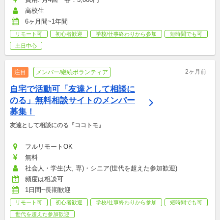
高校生
6ヶ月間~1年間
リモート可
初心者歓迎
学校/仕事終わりから参加
短時間でも可
土日中心
2ヶ月前
注目
メンバー/継続ボランティア
自宅で活動可「友達として相談に
のる」無料相談サイトのメンバー
募集！
友達として相談にのる『ココトモ』
フルリモートOK
無料
社会人・学生(大, 専)・シニア(世代を超えた参加歓迎)
頻度は相談可
1日間~長期歓迎
リモート可
初心者歓迎
学校/仕事終わりから参加
短時間でも可
世代を超えた参加歓迎