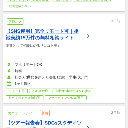
成長意欲が高い
13日前
プロボノ
【SNS運用】完全リモート可｜相
談実績15万件の無料相談サイト
友達として相談にのる『ココトモ』
フルリモートOK
無料
社会人(世代を超えた参加歓迎)・学生(大, 専)
1ヶ月間~
リモート可
初心者歓迎
学校/仕事終わりから参加
世代を超えた参加歓迎
マーケティング/SNS運用
3日前
海外ボランティア
新着
【ツアー報告会】SDGsスタディツ