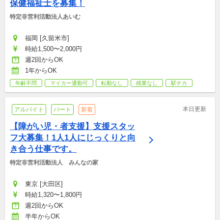
保健福祉士を募集！
特定非営利活動法人あいむ
福岡 [久留米市]
時給1,500〜2,000円
週2回からOK
1年からOK
年齢不問
マイカー通勤可
転勤なし
残業なし
駅チカ
本日更新
アルバイト
パート
新着
【障がい児・者支援】支援スタッ
フ大募集！1人1人にじっくりと向
き合う仕事です。
特定非営利活動法人　みんなの家
東京 [大田区]
時給1,320〜1,800円
週2回からOK
半年からOK