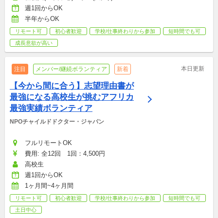
週1回からOK
半年からOK
リモート可
初心者歓迎
学校/仕事終わりから参加
短時間でも可
成長意欲が高い
本日更新
注目
メンバー/継続ボランティア
新着
【今から間に合う】志望理由書が
最強になる高校生が挑むアフリカ
最強実績ボランティア
NPOチャイルドドクター・ジャパン
フルリモートOK
費用: 全12回　1回：4,500円
高校生
週1回からOK
1ヶ月間~4ヶ月間
リモート可
初心者歓迎
学校/仕事終わりから参加
短時間でも可
土日中心