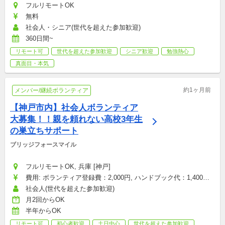
フルリモートOK
無料
社会人・シニア(世代を超えた参加歓迎)
360日間~
リモート可
世代を超えた参加歓迎
シニア歓迎
勉強熱心
真面目・本気
約1ヶ月前
メンバー/継続ボランティア
【神戸市内】社会人ボランティア
大募集！！親を頼れない高校3年生
の巣立ちサポート
ブリッジフォースマイル
フルリモートOK, 兵庫 [神戸]
費用: ボランティア登録費：2,000円, ハンドブック代：1,400円, 
研修参加費：2,000円, その他雑費：会場型のみ（お菓子・飲み
社会人(世代を超えた参加歓迎)
物代など）：1,500円
月2回からOK
半年からOK
リモート可
初心者歓迎
土日中心
世代を超えた参加歓迎