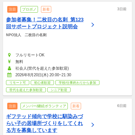
3日前
注目
プロボノ
新着
参加者募集！二枚目の名刺_第123
回サポートプロジェクト説明会
NPO法人　二枚目の名刺
フルリモートOK
無料
社会人(世代を超えた参加歓迎)
2026年8月20日(木) 20:00~21:30
リモート可
初心者歓迎
学校/仕事終わりから参加
世代を超えた参加歓迎
シニア歓迎
6日前
注目
メンバー/継続ボランティア
新着
ギフテッド傾向で学校に馴染みづ
らい子の居場所づくりをしてくれ
る方を募集しています