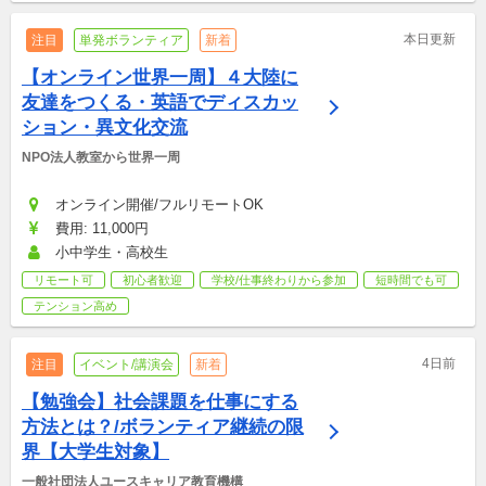
本日更新
注目
単発ボランティア
新着
【オンライン世界一周】４大陸に
友達をつくる・英語でディスカッ
ション・異文化交流
NPO法人教室から世界一周
オンライン開催/フルリモートOK
費用: 11,000円
小中学生・高校生
リモート可
初心者歓迎
学校/仕事終わりから参加
短時間でも可
テンション高め
4日前
注目
イベント/講演会
新着
【勉強会】社会課題を仕事にする
方法とは？/ボランティア継続の限
界【大学生対象】
一般社団法人ユースキャリア教育機構