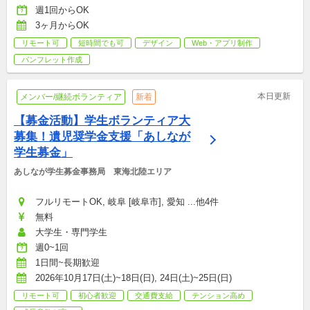
週1回からOK
3ヶ月からOK
リモート可
短時間でも可
デザイン
Web・アプリ制作
パンフレット作成
本日更新
メンバー/継続ボランティア
新着
【募金活動】学生ボランティア大
募集！遺児奨学金支援「あしなが
学生募金」
あしなが学生募金事務局　東海北陸エリア
フルリモートOK, 岐阜 [岐阜市], 愛知 ...他4件
無料
大学生・専門学生
週0~1回
1日間~長期歓迎
2026年10月17日(土)~18日(日), 24日(土)~25日(日)
リモート可
初心者歓迎
交通費支給
テンション高め