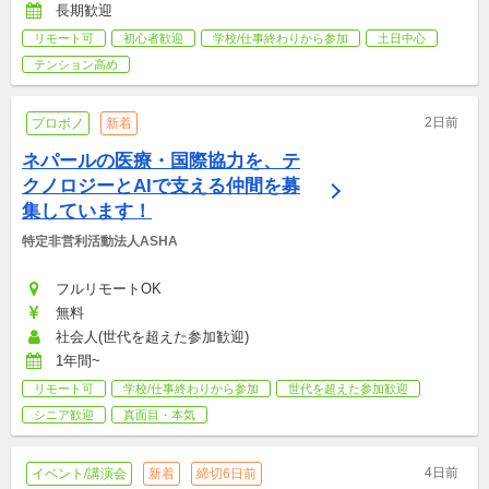
長期歓迎
リモート可
初心者歓迎
学校/仕事終わりから参加
土日中心
テンション高め
2日前
プロボノ
新着
ネパールの医療・国際協力を、テ
クノロジーとAIで支える仲間を募
集しています！
特定非営利活動法人ASHA
フルリモートOK
無料
社会人(世代を超えた参加歓迎)
1年間~
リモート可
学校/仕事終わりから参加
世代を超えた参加歓迎
シニア歓迎
真面目・本気
4日前
イベント/講演会
新着
締切6日前