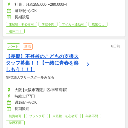
社員：月給255,000〜280,000円
週1回からOK
長期歓迎
未経験・初心者可
学歴不問
マイカー通勤可
残業なし
週休二日
6日前
パート
新着
【長期】不登校のこどもの支援ス
タッフ募集！！【一緒に青春を楽
しもう！！】
NPO法人フリースクールみなも
大阪 [大阪市西淀川区/御幣島駅]
時給1,177円
週1回からOK
長期歓迎
無資格可
ブランク可
未経験・初心者可
年齢不問
学歴不問