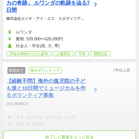
カの奇跡」 ルワンダの軌跡を辿る7
日間
株式会社エイチ・アイ・エス　スタディツアー
デスク
ルワンダ
費用: 529,000〜626,000円
社会人・学生(高, 大, 専)
学校/仕事終わりから参加
人種差別
平和
国際交流
2年以上前
募集終了
海外ボランティア
【経験不問】海外の孤児院の子ど
も達と10日間でミュージカルを作
るボランティア募集
LES WORLD
タイ, ネパール, ルワンダ, ケニア
費用: 87,000円
社会人・学生(高, 大, 専)
終了した募集をもっと見る
初心者歓迎
成長意欲が高い
活動外交流が盛ん
真面目・本気