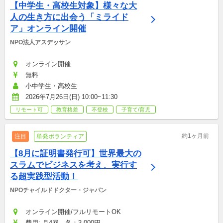
【中学生・高校生対象】様々な大
人の生き方に出会う「ミライド
ア」オンライン開催
NPO法人アスデッサン
オンライン開催
無料
小中学生・高校生
2026年7月26日(日) 10:00~11:30
リモート可
教育格差
不登校
子育て/育児
約1ヶ月前
注目
単発ボランティア
【8月に証明書発行可】世界最大の
スラムでビジネスを考え、実行す
る超実践型活動！
NPOチャイルドドクター・ジャパン
オンライン開催/フルリモートOK
費用: 月4回　各：3,000円