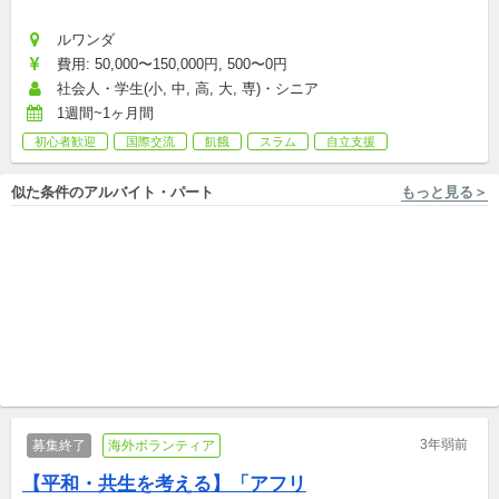
ルワンダ
費用: 50,000〜150,000円, 500〜0円
社会人・学生(小, 中, 高, 大, 専)・シニア
1週間~1ヶ月間
初心者歓迎
国際交流
飢餓
スラム
自立支援
似た条件のアルバイト・パート
もっと見る＞
東京 [杉並区/永福町駅] 株式会社LITALICO
東京 [新宿区/江戸川橋駅 徒歩6分] 自立生活サポートセンター・もやい
【1日3時間/週2日～】未経験
目の前の命を支え、貧困のな
OK！杉並区のグループホーム
い社会をつくる。相談支援コ
の生活支援員
新卒,中途,アルバイト,パート,副業/パラレルキャリア
ーディネーター【副業OK】
新卒,中途,パート,副業/パラレルキャリア
3年弱前
募集終了
海外ボランティア
【平和・共生を考える】「アフリ