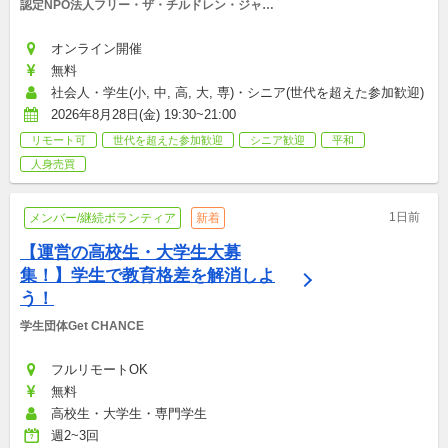
認定NPO法人フリー・ザ・チルドレン・ジャパ
ン
オンライン開催
無料
社会人・学生(小, 中, 高, 大, 専)・シニア(世代を超えた参加歓迎)
2026年8月28日(金) 19:30~21:00
リモート可
世代を超えた参加歓迎
シニア歓迎
平和
人身売買
1日前
メンバー/継続ボランティア
新着
【運営の高校生・大学生大募
集！】学生で教育格差を解消しよ
う！
学生団体Get CHANCE
フルリモートOK
無料
高校生・大学生・専門学生
週2~3回