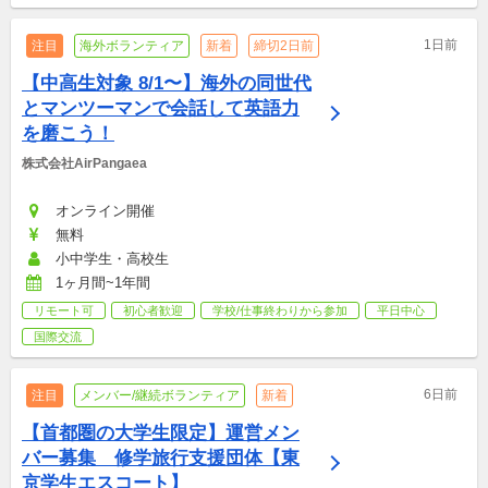
1日前
注目
海外ボランティア
新着
締切2日前
【中高生対象 8/1〜】海外の同世代
とマンツーマンで会話して英語力
を磨こう！
株式会社AirPangaea
オンライン開催
無料
小中学生・高校生
1ヶ月間~1年間
リモート可
初心者歓迎
学校/仕事終わりから参加
平日中心
国際交流
6日前
注目
メンバー/継続ボランティア
新着
【首都圏の大学生限定】運営メン
バー募集　修学旅行支援団体【東
京学生エスコート】