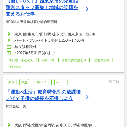
【週1～OK！】西東京市の児童館
運営スタッフ募集！地域の笑顔を
支えるお仕事
NPO法人野外遊び喜び総合研究所
東京 [西東京市/田無駅 徒歩8分, 西東京市...他2件
パート・アルバイト：時給1,250〜1,400円
頻度は相談可
~2027年3月31日(水)まで
未経験・初心者可
年齢不問
資格取得支援あり
交通費支給
土日のみ
29日前
新卒
中途
アルバイト
パート
「運動×生活」療育特化型の放課後
デイで子供の成長を応援しよう
株式会社　笑
大阪 [堺市北区/新金岡駅 徒歩20分, 堺市中区/南...