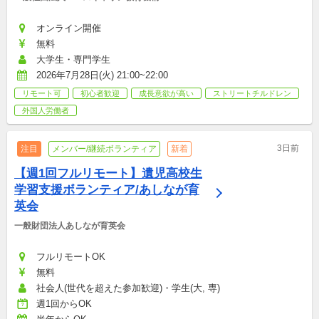
オンライン開催
無料
大学生・専門学生
2026年7月28日(火) 21:00~22:00
リモート可
初心者歓迎
成長意欲が高い
ストリートチルドレン
外国人労働者
3日前
注目
メンバー/継続ボランティア
新着
【週1回フルリモート】遺児高校生
学習支援ボランティア/あしなが育
英会
一般財団法人あしなが育英会
フルリモートOK
無料
社会人(世代を超えた参加歓迎)・学生(大, 専)
週1回からOK