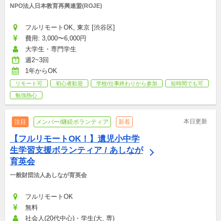
NPO法人日本教育再興連盟(ROJE)
フルリモートOK, 東京 [渋谷区]
費用: 3,000〜6,000円
大学生・専門学生
週2~3回
1年からOK
リモート可
初心者歓迎
学校/仕事終わりから参加
短時間でも可
勉強熱心
本日更新
注目
メンバー/継続ボランティア
新着
【フルリモートOK！】遺児小中学
生学習支援ボランティア / あしなが
育英会
一般財団法人あしなが育英会
フルリモートOK
無料
社会人(20代中心)・学生(大, 専)