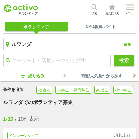


star
検索
お気に入り
メニュー
NPO職員/バイト
ボランティア
選択
検索
filter_list
絞り込み
関連/人気条件から探す
条件を追加
社会人
大学生・専門学生
高校生
小中学生
ルワンダでのボランティア募集
filter_list
1-10
/
10
件表示
1年以上前
インターンシップ