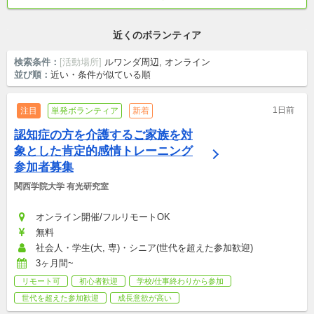
ストリートチルドレン
近くのボランティア
検索条件：
[活動場所]
ルワンダ周辺, オンライン
並び順：
近い・条件が似ている順
1日前
注目
単発ボランティア
新着
認知症の方を介護するご家族を対
象とした肯定的感情トレーニング
参加者募集
関西学院大学 有光研究室
オンライン開催/フルリモートOK
無料
社会人・学生(大, 専)・シニア(世代を超えた参加歓迎)
3ヶ月間~
リモート可
初心者歓迎
学校/仕事終わりから参加
世代を超えた参加歓迎
成長意欲が高い