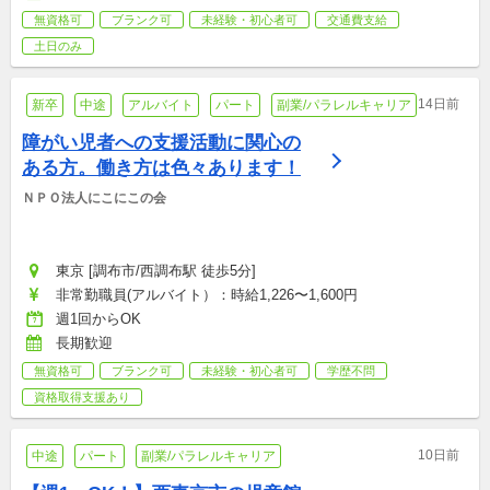
無資格可
ブランク可
未経験・初心者可
交通費支給
土日のみ
14日前
新卒
中途
アルバイト
パート
副業/パラレルキャリア
障がい児者への支援活動に関心の
ある方。働き方は色々あります！
ＮＰＯ法人にこにこの会
東京 [調布市/西調布駅 徒歩5分]
非常勤職員(アルバイト）：時給1,226〜1,600円
週1回からOK
長期歓迎
無資格可
ブランク可
未経験・初心者可
学歴不問
資格取得支援あり
10日前
中途
パート
副業/パラレルキャリア