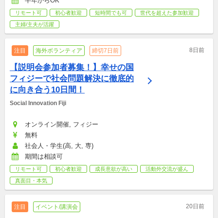
半年からOK
リモート可
初心者歓迎
短時間でも可
世代を超えた参加歓迎
主婦/主夫が活躍
8日前
注目
海外ボランティア
締切7日前
【説明会参加者募集！】幸せの国
フィジーで社会問題解決に徹底的
に向き合う10日間！
Social Innovation Fiji 
オンライン開催, フィジー
無料
社会人・学生(高, 大, 専)
期間は相談可
リモート可
初心者歓迎
成長意欲が高い
活動外交流が盛ん
真面目・本気
20日前
注目
イベント/講演会