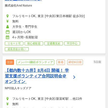
株式会社And Nature
フルリモートOK, 東京 [中央区/東日本橋駅 徒歩3分]
無料
大学生・専門学生
週1回からOK
4ヶ月間~長期歓迎
リモート可
初心者歓迎
交通費支給
平日中心
成長意欲が高い
5日前
注目
メンバー/継続ボランティア
新着
締切6日前
【都内数十カ所】8月4日 開催！ 学
習支援ボランティア合同説明会＠
オンライン 
NPO法人キッズドア
フルリモートOK, 東京 [中央区/新富町駅 ...他11件
無料