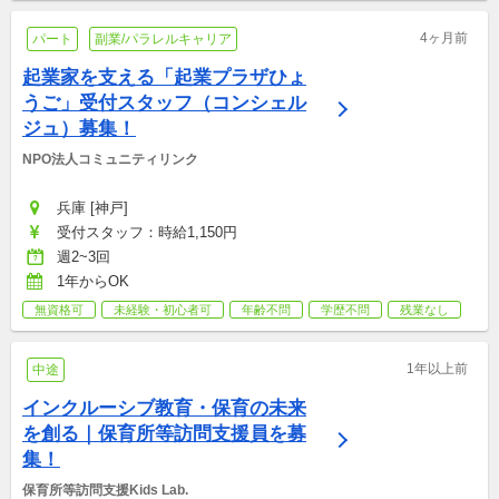
4ヶ月前
パート
副業/パラレルキャリア
起業家を支える「起業プラザひょ
うご」受付スタッフ（コンシェル
ジュ）募集！
NPO法人コミュニティリンク
兵庫 [神戸]
受付スタッフ：時給1,150円
週2~3回
1年からOK
無資格可
未経験・初心者可
年齢不問
学歴不問
残業なし
1年以上前
中途
インクルーシブ教育・保育の未来
を創る｜保育所等訪問支援員を募
集！
保育所等訪問支援Kids Lab.