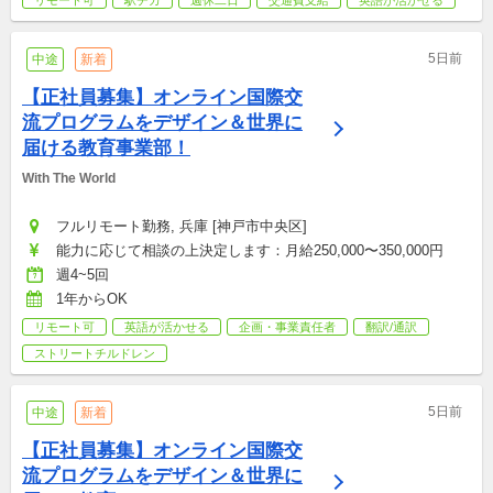
リモート可
駅チカ
週休二日
交通費支給
英語が活かせる
5日前
中途
新着
【正社員募集】オンライン国際交
流プログラムをデザイン＆世界に
届ける教育事業部！
With The World
フルリモート勤務, 兵庫 [神戸市中央区]
能力に応じて相談の上決定します：月給250,000〜350,000円
週4~5回
1年からOK
リモート可
英語が活かせる
企画・事業責任者
翻訳/通訳
ストリートチルドレン
5日前
中途
新着
【正社員募集】オンライン国際交
流プログラムをデザイン＆世界に