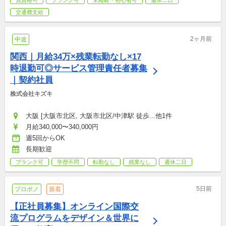
無資格可
ブランク可
未経験・初心者可
週休二日
交通費支給
2ヶ月前
中途
関西｜月給34万×残業転勤なし×17
時退勤可◎サービス管理責任者募集
｜契約社員
株式会社キズキ
大阪 [大阪市北区, 大阪市北区/中津駅 徒歩...他1件
月給340,000〜340,000円
週5回からOK
長期歓迎
ブランク可
学歴不問
転勤なし
残業なし
週休二日
5日前
プロボノ
新着
【正社員募集】オンライン国際交
流プログラムをデザイン＆世界に