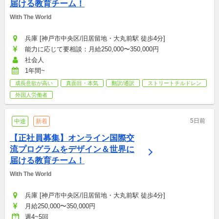
届ける教育チーム！
With The World
兵庫 [神戸市中央区/旧居留地・大丸前駅 徒歩4分]
能力に応じて要相談：月給250,000〜350,000円
社会人
1年間~
成長意欲が高い
真面目・本気
翻訳/通訳
ストリートチルドレン
外国人労働者
5日前
中途
新着
【正社員募集】オンライン国際交
流プログラムをデザイン＆世界に
届ける教育チーム！
With The World
兵庫 [神戸市中央区/旧居留地・大丸前駅 徒歩4分]
月給250,000〜350,000円
週4~5回