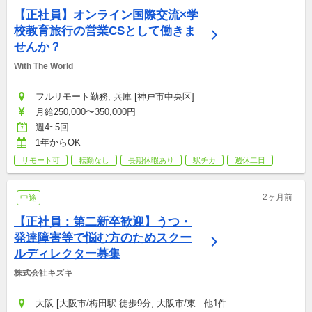
【正社員】オンライン国際交流×学
校教育旅行の営業CSとして働きま
せんか？
With The World
フルリモート勤務, 兵庫 [神戸市中央区]
月給250,000〜350,000円
週4~5回
1年からOK
リモート可
転勤なし
長期休暇あり
駅チカ
週休二日
2ヶ月前
中途
【正社員：第二新卒歓迎】うつ・
発達障害等で悩む方のためスクー
ルディレクター募集
株式会社キズキ
大阪 [大阪市/梅田駅 徒歩9分, 大阪市/東...他1件