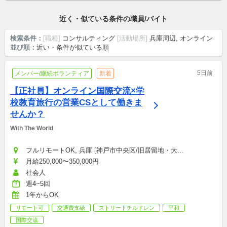
交通費支給
近く・似ている条件の職員/バイト
検索条件：
[職種]
コンサルティング
[活動場所]
兵庫周辺, オンライン
並び順：
近い・条件が似ている順
5日前
メンバー/継続ボランティア
新着
【正社員】オンライン国際交流×学
校教育旅行の営業CSとして働きま
せんか？
With The World
フルリモートOK, 兵庫 [神戸市中央区/旧居留地・大...
月給250,000〜350,000円
社会人
週4~5回
1年からOK
リモート可
交通費支給
ストリートチルドレン
平和
国際交流