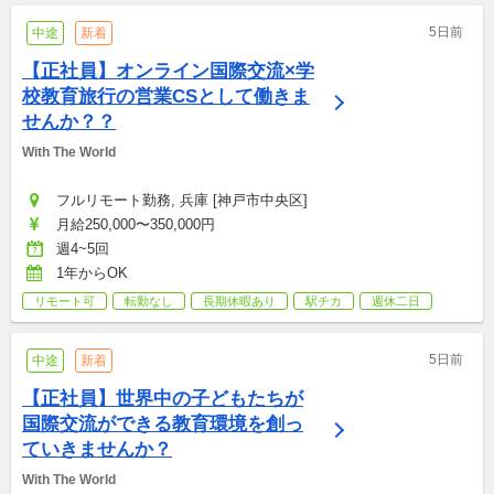
5日前
中途
新着
【正社員】オンライン国際交流×学
校教育旅行の営業CSとして働きま
せんか？？
With The World
フルリモート勤務, 兵庫 [神戸市中央区]
月給250,000〜350,000円
週4~5回
1年からOK
リモート可
転勤なし
長期休暇あり
駅チカ
週休二日
5日前
中途
新着
【正社員】世界中の子どもたちが
国際交流ができる教育環境を創っ
ていきませんか？
With The World