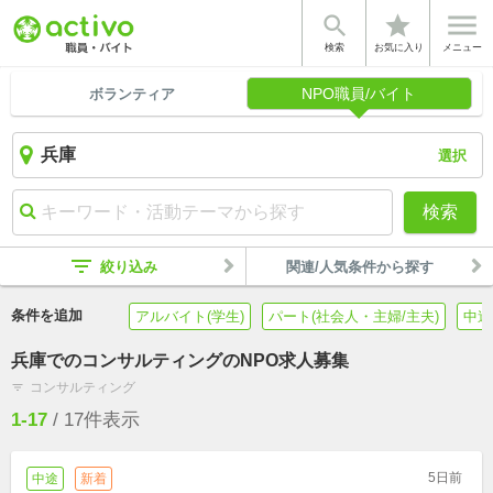


star
検索
お気に入り
メニュー
NPO職員/バイト
ボランティア
選択
検索
filter_list
絞り込み
関連/人気条件から探す
条件を追加
アルバイト(学生)
パート(社会人・主婦/主夫)
中途
兵庫でのコンサルティングのNPO求人募集
コンサルティング
filter_list
1-17
/
17
件表示
5日前
中途
新着