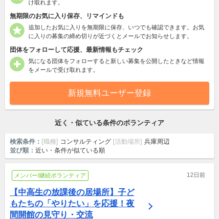
け取れます。
無期限のお気に入り保存、リマインドも
追加したお気に入りを無期限に保存、いつでも確認できます。お気
に入りの募集の締め切りが近づくとメールでお知らせします。
団体をフォローして応援、最新情報もチェック
気になる団体をフォローすると新しい募集を公開したときなど情報
をメールで受け取れます。
新規無料ユーザー登録
近く・似ている条件のボランティア
検索条件：
[職種]
コンサルティング
[活動場所]
兵庫周辺
並び順：
近い・条件が似ている順
12日前
メンバー/継続ボランティア
【中高生の放課後の居場所】子ど
もたちの「やりたい」を応援！夜
間開館の見守り・交流