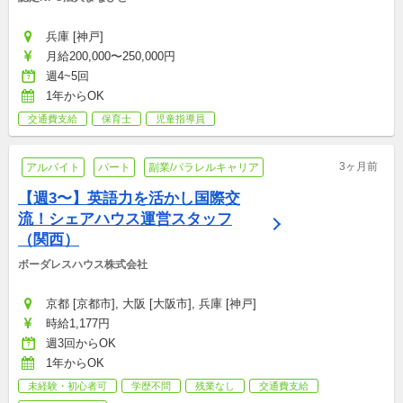
兵庫 [神戸]
月給200,000〜250,000円
週4~5回
1年からOK
交通費支給
保育士
児童指導員
3ヶ月前
アルバイト
パート
副業/パラレルキャリア
【週3〜】英語力を活かし国際交
流！シェアハウス運営スタッフ
（関西）
ボーダレスハウス株式会社
京都 [京都市], 大阪 [大阪市], 兵庫 [神戸]
時給1,177円
週3回からOK
1年からOK
未経験・初心者可
学歴不問
残業なし
交通費支給