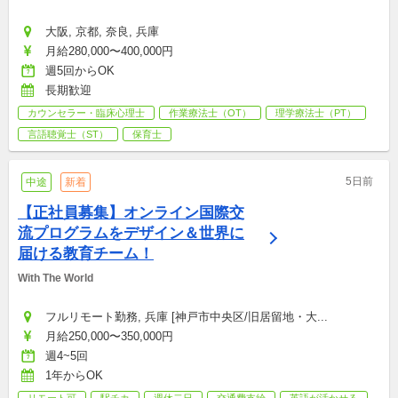
大阪, 京都, 奈良, 兵庫
月給280,000〜400,000円
週5回からOK
長期歓迎
カウンセラー・臨床心理士
作業療法士（OT）
理学療法士（PT）
言語聴覚士（ST）
保育士
5日前
中途
新着
【正社員募集】オンライン国際交
流プログラムをデザイン＆世界に
届ける教育チーム！
With The World
フルリモート勤務, 兵庫 [神戸市中央区/旧居留地・大...
月給250,000〜350,000円
週4~5回
1年からOK