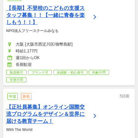
【長期】不登校のこどもの支援ス
タッフ募集！！【一緒に青春を楽
しもう！！】
NPO法人フリースクールみなも
大阪 [大阪市西淀川区/御幣島駅]
時給1,177円
週1回からOK
長期歓迎
無資格可
ブランク可
未経験・初心者可
年齢不問
学歴不問
5日前
中途
新着
【正社員募集】オンライン国際交
流プログラムをデザイン＆世界に
届ける教育チーム！
With The World