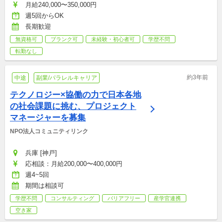
月給240,000〜350,000円
週5回からOK
長期歓迎
無資格可
ブランク可
未経験・初心者可
学歴不問
転勤なし
約3年前
中途
副業/パラレルキャリア
テクノロジー×協働の力で日本各地
の社会課題に挑む、プロジェクト
マネージャーを募集
NPO法人コミュニティリンク
兵庫 [神戸]
応相談：月給200,000〜400,000円
週4~5回
期間は相談可
学歴不問
コンサルティング
バリアフリー
産学官連携
空き家