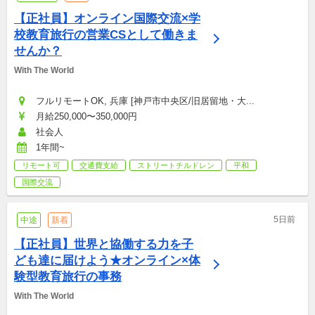
【正社員】オンライン国際交流×学
校教育旅行の営業CSとして働きま
せんか？
With The World
フルリモートOK, 兵庫 [神戸市中央区/旧居留地・大...
月給250,000〜350,000円
社会人
1年間~
リモート可
交通費支給
ストリートチルドレン
平和
国際交流
5日前
中途
新着
【正社員】世界と協働する力を子
ども達に届けよう★オンライン×体
験型教育旅行の事務
With The World