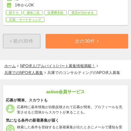
1年からOK
駅チカ
週休二日
交通費支給
英語が活かせる
広報・マーケティング
前の30件
次の30件
ホーム
NPO求人/アルバイト/パート募集情報満載！
兵庫でのNPO求人募集
兵庫でのコンサルティングのNPO求人募集
activo会員サービス
応募が簡単、スカウトも
応募時に基本情報が自動反映されて応募が簡単。プロフィールを充
実させると団体からスカウトが来ることも。
気になる条件の新着募集が届く
検索した条件を登録すると新着募集が出たときにメールで通知を受