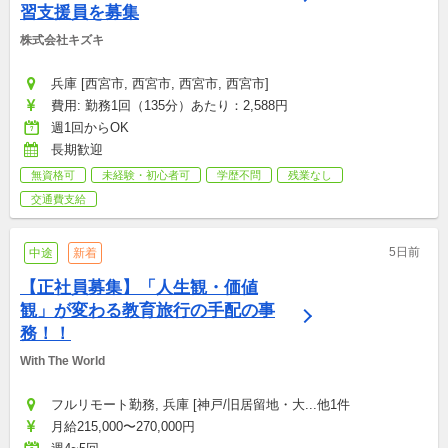
習支援員を募集
株式会社キズキ
兵庫 [西宮市, 西宮市, 西宮市, 西宮市]
費用: 勤務1回（135分）あたり：2,588円
週1回からOK
長期歓迎
無資格可
未経験・初心者可
学歴不問
残業なし
交通費支給
5日前
中途
新着
【正社員募集】「人生観・価値
観」が変わる教育旅行の手配の事
務！！
With The World
フルリモート勤務, 兵庫 [神戸/旧居留地・大...他1件
月給215,000〜270,000円