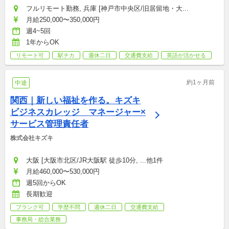
フルリモート勤務, 兵庫 [神戸市中央区/旧居留地・大...
月給250,000〜350,000円
週4~5回
1年からOK
リモート可
駅チカ
週休二日
交通費支給
英語が活かせる
約1ヶ月前
中途
関西｜新しい福祉を作る。キズキ
ビジネスカレッジ　マネージャー×
サービス管理責任者
株式会社キズキ
大阪 [大阪市北区/JR大阪駅 徒歩10分, ...他1件
月給460,000〜530,000円
週5回からOK
長期歓迎
ブランク可
学歴不問
週休二日
交通費支給
事務局・総合業務