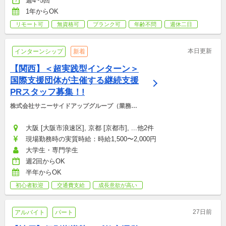
週4~5回
1年からOK
リモート可
無資格可
ブランク可
年齢不問
週休二日
本日更新
インターンシップ
新着
【関西】＜超実践型インターン＞
国際支援団体が主催する継続支援
PRスタッフ募集！!
株式会社サニーサイドアップグループ（業務運
営：株式会社グッドアンドカンパニー）
大阪 [大阪市浪速区], 京都 [京都市], ...他2件
現場勤務時の実質時給：時給1,500〜2,000円
大学生・専門学生
週2回からOK
半年からOK
初心者歓迎
交通費支給
成長意欲が高い
27日前
アルバイト
パート