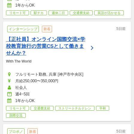
1年からOK
リモート可
駅チカ
週休二日
交通費支給
英語が活かせる
5日前
インターンシップ
新着
【正社員】オンライン国際交流×学
校教育旅行の営業CSとして働きま
せんか？
With The World
フルリモート勤務, 兵庫 [神戸市中央区]
月給250,000〜350,000円
社会人
週4~5回
1年からOK
リモート可
交通費支給
ストリートチルドレン
平和
国際交流
5日前
プロボノ
新着