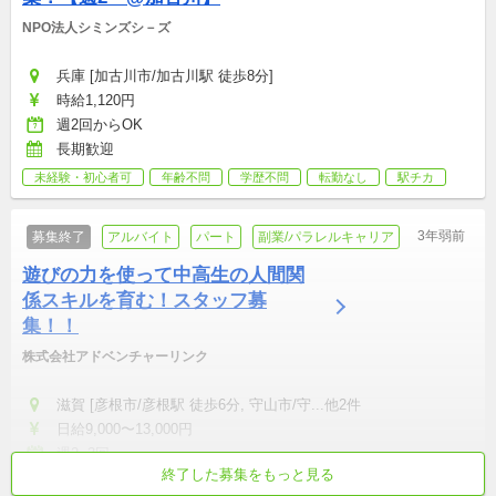
NPO法人シミンズシ－ズ
兵庫 [加古川市/加古川駅 徒歩8分]
時給1,120円
週2回からOK
長期歓迎
未経験・初心者可
年齢不問
学歴不問
転勤なし
駅チカ
3年弱前
募集終了
アルバイト
パート
副業/パラレルキャリア
遊びの力を使って中高生の人間関
係スキルを育む！スタッフ募
集！！
株式会社アドベンチャーリンク
滋賀 [彦根市/彦根駅 徒歩6分, 守山市/守...他2件
日給9,000〜13,000円
週2~3回
終了した募集をもっと見る
無資格可
未経験・初心者可
学歴不問
マイカー通勤可