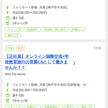
フルリモート勤務, 兵庫 [神戸市中央区]
月給280,000〜350,000円
週4~5回
1年からOK
リモート可
無資格可
未経験・初心者可
転勤なし
週休二日
5日前
中途
新着
【正社員】オンライン国際交流×学
校教育旅行の営業CSとして働きま
せんか？？
With The World
フルリモート勤務, 兵庫 [神戸市中央区/旧居留地・大...
月給250,000〜350,000円
週4~5回
1年からOK
リモート可
転勤なし
長期休暇あり
駅チカ
週休二日