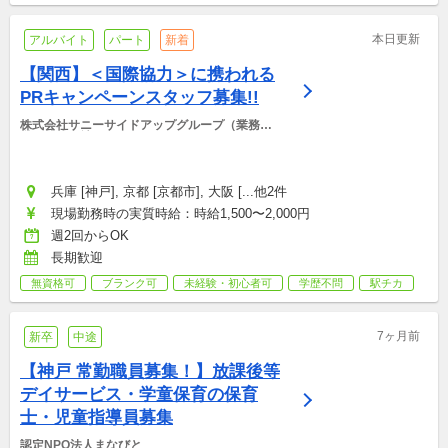
本日更新
アルバイト
パート
新着
【関西】＜国際協力＞に携われる
PRキャンペーンスタッフ募集!!
株式会社サニーサイドアップグループ（業務運
営：株式会社グッドアンドカンパニー）
兵庫 [神戸], 京都 [京都市], 大阪 [...他2件
現場勤務時の実質時給：時給1,500〜2,000円
週2回からOK
長期歓迎
無資格可
ブランク可
未経験・初心者可
学歴不問
駅チカ
7ヶ月前
新卒
中途
【神戸 常勤職員募集！】放課後等
デイサービス・学童保育の保育
士・児童指導員募集
認定NPO法人まなびと