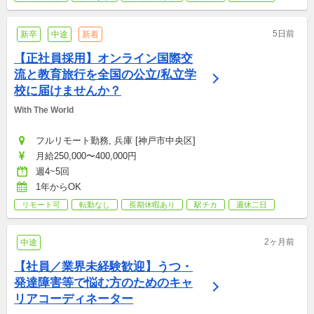
5日前
新卒
中途
新着
【正社員採用】オンライン国際交
流と教育旅行を全国の公立/私立学
校に届けませんか？
With The World
フルリモート勤務, 兵庫 [神戸市中央区]
月給250,000〜400,000円
週4~5回
1年からOK
リモート可
転勤なし
長期休暇あり
駅チカ
週休二日
2ヶ月前
中途
【社員／業界未経験歓迎】うつ・
発達障害等で悩む方のためのキャ
リアコーディネーター