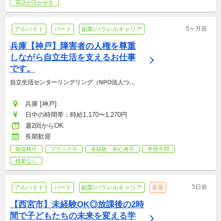
英語が活かせる
5ヶ月前
アルバイト
パート
副業/パラレルキャリア
兵庫【神戸】障害者の人権を尊重
しながら自立生活を支えるお仕事
です。
自立生活センターリングリング（NPO法人つな
ぐ）
兵庫 [神戸]
日中の時間帯：時給1,170〜1,270円
週2回からOK
長期歓迎
無資格可
ブランク可
未経験・初心者可
学歴不問
残業なし
5日前
アルバイト
パート
副業/パラレルキャリア
新着
【西宮市】未経験OK◎放課後の2時
間で子どもたちの未来を変える学