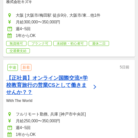
株式会社キズキ
大阪 [大阪市/梅田駅 徒歩9分, 大阪市/東...他1件
月給300,000〜350,000円
週4~5回
1年からOK
無資格可
ブランク可
未経験・初心者可
週休二日
交通費支給
5日前
中途
新着
【正社員】オンライン国際交流×学
校教育旅行の営業CSとして働きま
せんか？？
With The World
フルリモート勤務, 兵庫 [神戸市中央区]
月給250,000〜350,000円
週4~5回
1年からOK