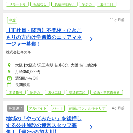
リモート可
転勤なし
長期休暇あり
駅チカ
週休二日
11ヶ月前
中途
【正社員・関西】不登校・ひきこ
もりの方向け学習塾のエリアマネ
ージャー募集！
株式会社キズキ
大阪 [大阪市/天王寺駅 徒歩8分, 大阪市/...他2件
月給350,000円
週5回からOK
長期歓迎
無資格可
駅チカ
週休二日
交通費支給
企画・事業責任者
4ヶ月前
募集終了
アルバイト
パート
副業/パラレルキャリア
地域の「やってみたい」を後押し
する公共施設の運営スタッフ募
集！【週2〜@加古川】