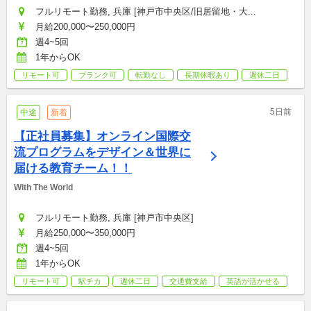
フルリモート勤務, 兵庫 [神戸市中央区/旧居留地・大...
月給200,000〜250,000円
週4~5回
1年からOK
リモート可
ブランク可
転勤なし
長期休暇あり
週休二日
5日前
中途
新着
【正社員募集】オンライン国際交
流プログラムをデザイン＆世界に
届ける教育チーム！！
With The World
フルリモート勤務, 兵庫 [神戸市中央区]
月給250,000〜350,000円
週4~5回
1年からOK
リモート可
駅チカ
週休二日
交通費支給
英語が活かせる