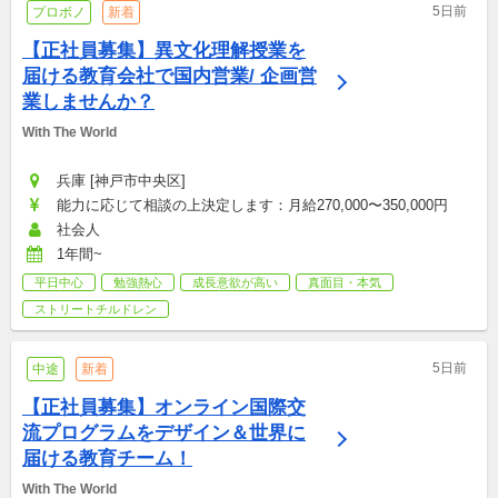
5日前
プロボノ
新着
【正社員募集】異文化理解授業を
届ける教育会社で国内営業/ 企画営
業しませんか？
With The World
兵庫 [神戸市中央区]
能力に応じて相談の上決定します：月給270,000〜350,000円
社会人
1年間~
平日中心
勉強熱心
成長意欲が高い
真面目・本気
ストリートチルドレン
5日前
中途
新着
【正社員募集】オンライン国際交
流プログラムをデザイン＆世界に
届ける教育チーム！
With The World