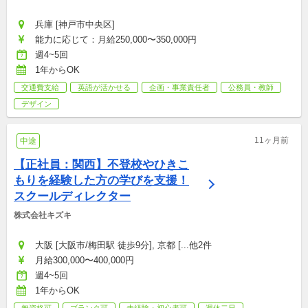
兵庫 [神戸市中央区]
能力に応じて：月給250,000〜350,000円
週4~5回
1年からOK
交通費支給
英語が活かせる
企画・事業責任者
公務員・教師
デザイン
11ヶ月前
中途
【正社員：関西】不登校やひきこ
もりを経験した方の学びを支援！
スクールディレクター
株式会社キズキ
大阪 [大阪市/梅田駅 徒歩9分], 京都 [...他2件
月給300,000〜400,000円
週4~5回
1年からOK