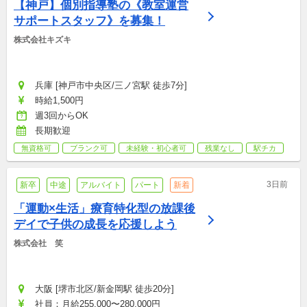
【神戸】個別指導塾の《教室運営
サポートスタッフ》を募集！
株式会社キズキ
兵庫 [神戸市中央区/三ノ宮駅 徒歩7分]
時給1,500円
週3回からOK
長期歓迎
無資格可
ブランク可
未経験・初心者可
残業なし
駅チカ
3日前
新卒
中途
アルバイト
パート
新着
「運動×生活」療育特化型の放課後
デイで子供の成長を応援しよう
株式会社　笑
大阪 [堺市北区/新金岡駅 徒歩20分]
社員：月給255,000〜280,000円