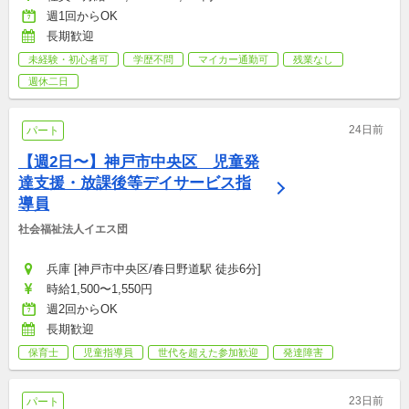
週1回からOK
長期歓迎
未経験・初心者可
学歴不問
マイカー通勤可
残業なし
週休二日
24日前
パート
【週2日〜】神戸市中央区　児童発
達支援・放課後等デイサービス指
導員
社会福祉法人イエス団
兵庫 [神戸市中央区/春日野道駅 徒歩6分]
時給1,500〜1,550円
週2回からOK
長期歓迎
保育士
児童指導員
世代を超えた参加歓迎
発達障害
23日前
パート