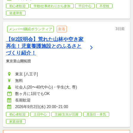
初心者歓迎
学校/仕事終わりから参加
平日中心
不登校
発達障害
3日前
メンバー/継続ボランティア
新着
【9/2説明会】荒れた山林や空き家
再生！児童養護施設とのふるさと
づくり紹介！
東京里山開拓団
東京 [八王子]
無料
社会人(20〜40代中心)・学生(大, 専)
数ヶ月に1回でもOK
長期歓迎
2026年9月2日(水) 20:00~21:00
初心者歓迎
土日中心
主婦/主夫が活躍
真面目・本気
家庭崩壊