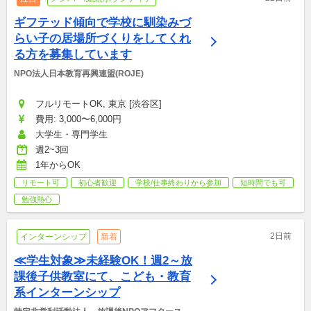
ギフテッド傾向で学校に馴染みづ
らい子の居場所づくりをしてくれ
る方を募集しています
NPO法人日本教育再興連盟(ROJE)
フルリモートOK, 東京 [渋谷区]
費用: 3,000〜6,000円
大学生・専門学生
週2~3回
1年からOK
リモート可
初心者歓迎
学校/仕事終わりから参加
短時間でも可
勉強熱心
2日前
インターンシップ
新着
≪学生対象≫未経験OK！週2～放
課後子供教室にて、こども・教育
系インターンシップ