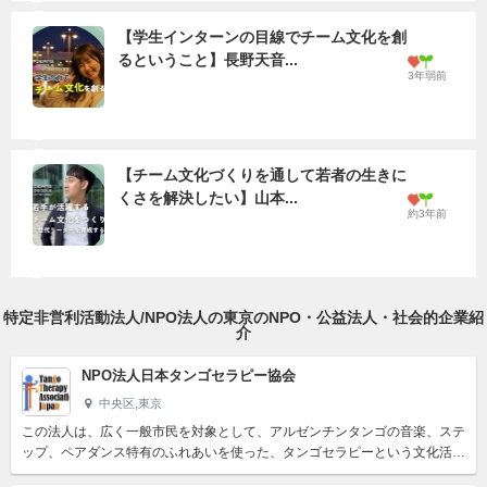
【学生インターンの目線でチーム文化を創
るということ】長野天音...
3年弱前
【チーム文化づくりを通して若者の生きに
くさを解決したい】山本...
約3年前
特定非営利活動法人/NPO法人の東京のNPO・公益法人・社会的企業紹
介
NPO法人日本タンゴセラピー協会
中央区,東京
この法人は、広く一般市民を対象として、アルゼンチンタンゴの音楽、ステ
ップ、ペアダンス特有のふれあいを使った、タンゴセラピーという文化活動
を行い、ストレスの解消、 高齢者の QOL 改善やリハビリ...