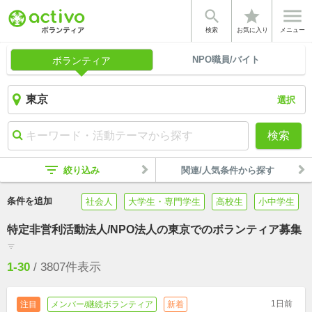


star
検索
お気に入り
メニュー
NPO職員/バイト
ボランティア
選択
検索
filter_list
絞り込み
関連/人気条件から探す
条件を追加
社会人
大学生・専門学生
高校生
小中学生
特定非営利活動法人/NPO法人の東京でのボランティア募集
filter_list
1-30
/
3807
件表示
1日前
注目
メンバー/継続ボランティア
新着