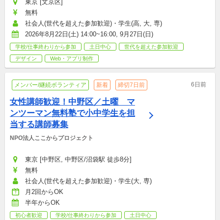
東京 [文京区]
無料
社会人(世代を超えた参加歓迎)・学生(高, 大, 専)
2026年8月22日(土) 14:00~16:00, 9月27日(日)
学校/仕事終わりから参加
土日中心
世代を超えた参加歓迎
デザイン
Web・アプリ制作
6日前
メンバー/継続ボランティア
新着
締切7日前
女性講師歓迎！中野区／土曜　マ
ンツーマン無料塾で小中学生を担
当する講師募集
NPO法人ここからプロジェクト
東京 [中野区, 中野区/沼袋駅 徒歩8分]
無料
社会人(世代を超えた参加歓迎)・学生(大, 専)
月2回からOK
半年からOK
初心者歓迎
学校/仕事終わりから参加
土日中心