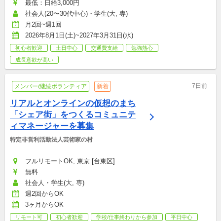
最低：日給3,000円
社会人(20〜30代中心)・学生(大, 専)
月2回~週1回
2026年8月1日(土)~2027年3月31日(水)
初心者歓迎
土日中心
交通費支給
勉強熱心
成長意欲が高い
7日前
メンバー/継続ボランティア
新着
リアルとオンラインの仮想のまち
「シェア街」をつくるコミュニテ
ィマネージャーを募集
特定非営利活動法人芸術家の村
フルリモートOK, 東京 [台東区]
無料
社会人・学生(大, 専)
週2回からOK
3ヶ月からOK
リモート可
初心者歓迎
学校/仕事終わりから参加
平日中心