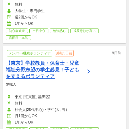
無料
大学生・専門学生
週2回からOK
1年からOK
初心者歓迎
土日中心
勉強熱心
成長意欲が高い
真面目・本気
9日前
メンバー/継続ボランティア
締切5日前
【東京】学校教員・保育士・児童
福祉分野志望の学生必見！子ども
を支えるボランティア
夢職人
東京 [江東区, 墨田区]
無料
社会人(20代中心)・学生(大, 専)
月1回からOK
1年からOK