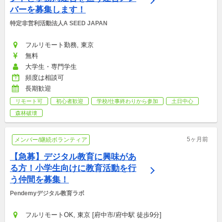
バーを募集します！
特定非営利活動法人A SEED JAPAN
フルリモート勤務, 東京
無料
大学生・専門学生
頻度は相談可
長期歓迎
リモート可
初心者歓迎
学校/仕事終わりから参加
土日中心
森林破壊
5ヶ月前
メンバー/継続ボランティア
【急募】デジタル教育に興味があ
る方！小学生向けに教育活動を行
う仲間を募集！
Pendemyデジタル教育ラボ
フルリモートOK, 東京 [府中市/府中駅 徒歩9分]