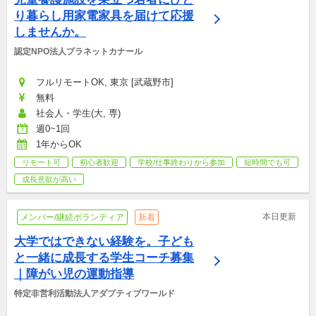
り暮らし用家電家具を届けて応援
しませんか。
認定NPO法人プラネットカナール
フルリモートOK, 東京 [武蔵野市]
無料
社会人・学生(大, 専)
週0~1回
1年からOK
リモート可
初心者歓迎
学校/仕事終わりから参加
短時間でも可
成長意欲が高い
本日更新
メンバー/継続ボランティア
新着
大学ではできない経験を。子ども
と一緒に成長する学生コーチ募集
｜障がい児の運動指導
特定非営利活動法人アダプティブワールド