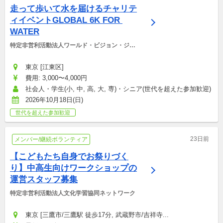
走って歩いて水を届けるチャリテ
ィイベントGLOBAL 6K FOR 
WATER
特定非営利活動法人ワールド・ビジョン・ジャ
パン
東京 [江東区]
費用: 3,000〜4,000円
社会人・学生(小, 中, 高, 大, 専)・シニア(世代を超えた参加歓迎)
2026年10月18日(日)
世代を超えた参加歓迎
23日前
メンバー/継続ボランティア
【こどもたち自身でお祭りづく
り】中高生向けワークショップの
運営スタッフ募集
特定非営利活動法人文化学習協同ネットワーク
東京 [三鷹市/三鷹駅 徒歩17分, 武蔵野市/吉祥寺...