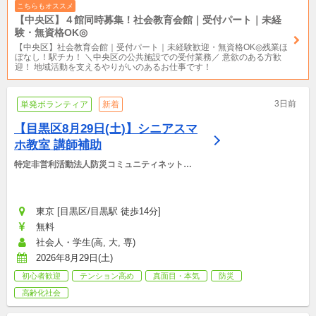
こちらもオススメ
【中央区】４館同時募集！社会教育会館｜受付パート｜未経
験・無資格OK◎
【中央区】社会教育会館｜受付パート｜未経験歓迎・無資格OK◎残業ほ
ぼなし！駅チカ！ ＼中央区の公共施設での受付業務／ 意欲のある方歓
迎！ 地域活動を支えるやりがいのあるお仕事です！
3日前
単発ボランティア
新着
【目黒区8月29日(土)】シニアスマ
ホ教室 講師補助
特定非営利活動法人防災コミュニティネットワ
ーク
東京 [目黒区/目黒駅 徒歩14分]
無料
社会人・学生(高, 大, 専)
2026年8月29日(土)
初心者歓迎
テンション高め
真面目・本気
防災
高齢化社会