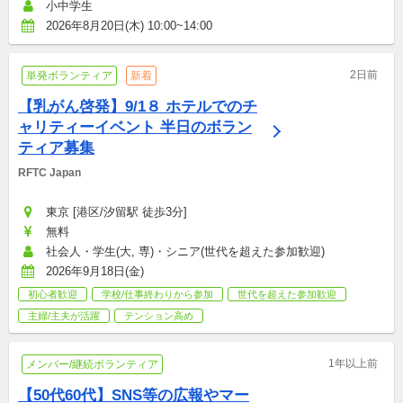
小中学生
2026年8月20日(木) 10:00~14:00
2日前
単発ボランティア
新着
【乳がん啓発】9/1８ ホテルでのチ
ャリティーイベント 半日のボラン
ティア募集
RFTC Japan
東京 [港区/汐留駅 徒歩3分]
無料
社会人・学生(大, 専)・シニア(世代を超えた参加歓迎)
2026年9月18日(金)
初心者歓迎
学校/仕事終わりから参加
世代を超えた参加歓迎
主婦/主夫が活躍
テンション高め
1年以上前
メンバー/継続ボランティア
【50代60代】SNS等の広報やマー