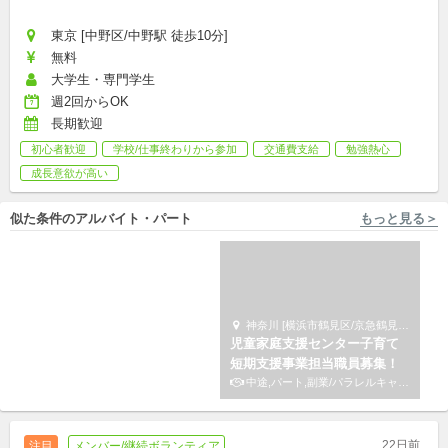
東京 [中野区/中野駅 徒歩10分]
無料
大学生・専門学生
週2回からOK
長期歓迎
初心者歓迎
学校/仕事終わりから参加
交通費支給
勉強熱心
成長意欲が高い
似た条件のアルバイト・パート
もっと見る＞
東京 [中央区] 株式会社小学館集英社プロダクション
神奈川 [横浜市鶴見区/京急鶴見駅 徒歩2分] サードプレイス
【中央区】４館同時募集！社
児童家庭支援センター子育て
会教育会館｜受付パート｜未
短期支援事業担当職員募集！
経験・無資格OK◎
アルバイト,パート
中途,パート,副業/パラレルキャリア
22日前
注目
メンバー/継続ボランティア