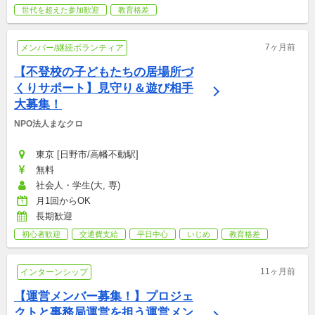
世代を超えた参加歓迎
教育格差
7ヶ月前
メンバー/継続ボランティア
【不登校の子どもたちの居場所づ
くりサポート】見守り＆遊び相手
大募集！
NPO法人まなクロ
東京 [日野市/高幡不動駅]
無料
社会人・学生(大, 専)
月1回からOK
長期歓迎
初心者歓迎
交通費支給
平日中心
いじめ
教育格差
11ヶ月前
インターンシップ
【運営メンバー募集！】プロジェ
クトと事務局運営を担う運営メン