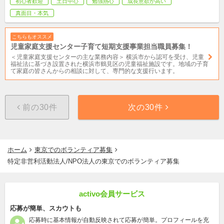
初心者歓迎
土日中心
勉強熱心
成長意欲が高い
真面目・本気
こちらもオススメ
児童家庭支援センター子育て短期支援事業担当職員募集！
＜児童家庭支援センターの主な業務内容＞ 横浜市から認可を受け、児童
福祉法に基づき設置された横浜市鶴見区の児童福祉施設です。地域の子育
て家庭の皆さんからの相談に対して、専門的な支援行います。
前の30件
次の30件
ホーム
東京でのボランティア募集
特定非営利活動法人/NPO法人の東京でのボランティア募集
activo会員サービス
応募が簡単、スカウトも
応募時に基本情報が自動反映されて応募が簡単。プロフィールを充