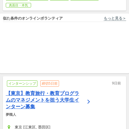
真面目・本気
似た条件のオンラインボランティア
もっと見る＞
フルリモートOK NPO法人 二枚目の名刺
オンライン開催 NPO法人アスデッサン
【メンバー募集】福島12市町
【中学生・高校生対象】様々
村ソーシャルコラボレーショ
な大人の生き方に出会う「ミ
ンプロジェクトvol.2
プロボノ
ライドア」オンライン開催
イベント/講演会
9日前
インターンシップ
締切5日前
【東京】教育旅行・教育プログラ
ムのマネジメントを担う大学生イ
ンターン募集
夢職人
東京 [江東区, 墨田区]