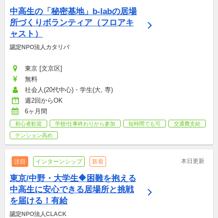
中高生の「秘密基地」b-labの居場
所づくりボランティア（フロアキ
ャスト）
認定NPO法人カタリバ
東京 [文京区]
無料
社会人(20代中心)・学生(大, 専)
週2回からOK
6ヶ月間
初心者歓迎
学校/仕事終わりから参加
短時間でも可
交通費支給
テンション高め
本日更新
注目
インターンシップ
新着
東京/中野・大学生🔶困難を抱える
中高生に安心できる居場所と挑戦
を届ける！有給
認定NPO法人CLACK