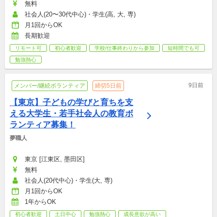
無料
社会人(20〜30代中心)・学生(高, 大, 専)
月1回からOK
長期歓迎
リモート可
初心者歓迎
学校/仕事終わりから参加
短時間でも可
勉強熱心
9日前
メンバー/継続ボランティア
締切5日前
【東京】子どもの学びと育ちを支
える大学生・若手社会人の教育ボ
ランティア募集！
夢職人
東京 [江東区, 墨田区]
無料
社会人(20代中心)・学生(大, 専)
月1回からOK
1年からOK
初心者歓迎
土日中心
勉強熱心
成長意欲が高い