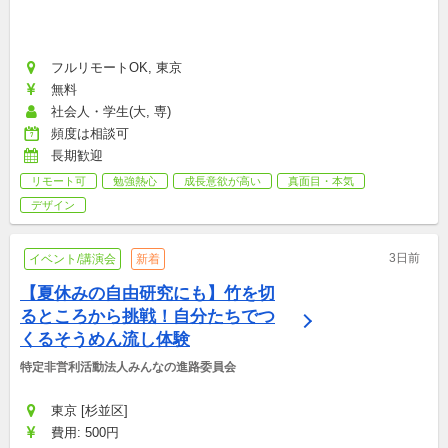
フルリモートOK, 東京
無料
社会人・学生(大, 専)
頻度は相談可
長期歓迎
リモート可
勉強熱心
成長意欲が高い
真面目・本気
デザイン
3日前
イベント/講演会
新着
【夏休みの自由研究にも】竹を切
るところから挑戦！自分たちでつ
くるそうめん流し体験
特定非営利活動法人みんなの進路委員会
東京 [杉並区]
費用: 500円