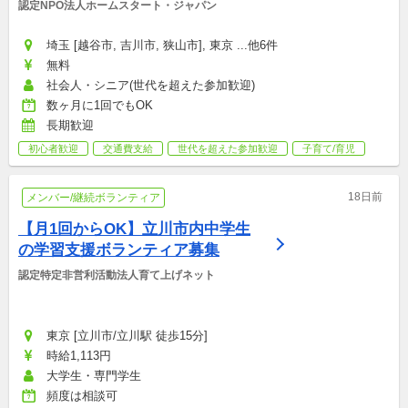
認定NPO法人ホームスタート・ジャパン
埼玉 [越谷市, 吉川市, 狭山市], 東京 ...他6件
無料
社会人・シニア(世代を超えた参加歓迎)
数ヶ月に1回でもOK
長期歓迎
初心者歓迎
交通費支給
世代を超えた参加歓迎
子育て/育児
18日前
メンバー/継続ボランティア
【月1回からOK】立川市内中学生
の学習支援ボランティア募集
認定特定非営利活動法人育て上げネット
東京 [立川市/立川駅 徒歩15分]
時給1,113円
大学生・専門学生
頻度は相談可