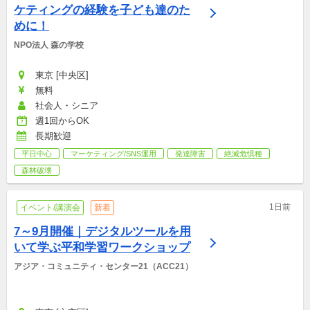
ケティングの経験を子ども達のた
めに！
NPO法人 森の学校
東京 [中央区]
無料
社会人・シニア
週1回からOK
長期歓迎
平日中心
マーケティング/SNS運用
発達障害
絶滅危惧種
森林破壊
1日前
イベント/講演会
新着
7～9月開催｜デジタルツールを用
いて学ぶ平和学習ワークショップ
アジア・コミュニティ・センター21（ACC21）