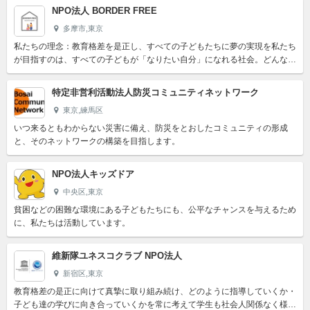
NPO法人 BORDER FREE
多摩市,東京
私たちの理念：教育格差を是正し、すべての子どもたちに夢の実現を私たち
が目指すのは、すべての子どもが「なりたい自分」になれる社会。どんな環
境に生まれても、夢に向かって挑戦できる。そんな当たり前の未...
特定非営利活動法人防災コミュニティネットワーク
東京,練馬区
いつ来るともわからない災害に備え、防災をとおしたコミュニティの形成
と、そのネットワークの構築を目指します。
NPO法人キッズドア
中央区,東京
貧困などの困難な環境にある子どもたちにも、公平なチャンスを与えるため
に、私たちは活動しています。
維新隊ユネスコクラブ NPO法人
新宿区,東京
教育格差の是正に向けて真摯に取り組み続け、どのように指導していくか・
子ども達の学びに向き合っていくかを常に考えて学生も社会人関係なく様々