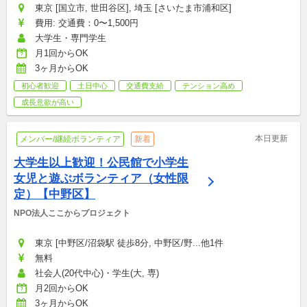
東京 [国立市, 世田谷区], 埼玉 [さいたま市浦和区]
費用: 交通費：0〜1,500円
大学生・専門学生
月1回からOK
3ヶ月からOK
初心者歓迎
土日中心
交通費支給
テンション高め
成長意欲が高い
本日更新
メンバー/継続ボランティア
新着
大学生以上歓迎！公民館で小学生
女児と遊ぶボランティア（女性限
定）【中野区】
NPO法人ここからプロジェクト
東京 [中野区/沼袋駅 徒歩8分, 中野区/野...他1件
無料
社会人(20代中心)・学生(大, 専)
月2回からOK
3ヶ月からOK