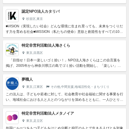
な意見を取り入れてアップデートしている団体です！いろいろな...
認定NPO法人カタリバ
杉並区,東京
■VISION（実現したい社会）どんな環境に生まれ育っても、未来をつくりだ
す力を育める社会■MISSION（私たちの使命）意欲と創造性をすべての10代
へ予測不能な変化が起きる時代を100歳まで生...
特定非営利活動法人海さくら
東京,目黒区
「目指せ！日本一楽しいゴミ拾い！」NPO法人海さくらはこの合言葉を
掲げ、2005年から神奈川県江の島でゴミ拾い活動を開始し、「楽しい」
「体験」「体感」をモットーに、環境活動にイノベーションを起...
夢職人
東京,江東区
その他,中間支援,地域活性化・まちづくり
この法人は、子どもや若者に対して、社会教育や社会福祉に関する事業を行
い、地域社会における人と人とのつながりを深めるとともに、一人ひとりの
心身の健やかな成長を支え、もって地域又は社会全体の利益に寄...
特定非営利活動法人メタノイア
東京,足立区
外国にルーツをもつ子どもをはじめ分断と抑圧のもとで生きる人びとを対象