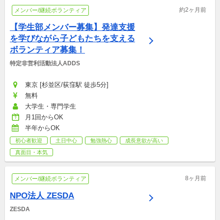
約2ヶ月前
メンバー/継続ボランティア
【学生部メンバー募集】発達支援
を学びながら子どもたちを支える
ボランティア募集！
特定非営利活動法人ADDS
東京 [杉並区/荻窪駅 徒歩5分]
無料
大学生・専門学生
月1回からOK
半年からOK
初心者歓迎
土日中心
勉強熱心
成長意欲が高い
真面目・本気
8ヶ月前
メンバー/継続ボランティア
NPO法人 ZESDA
ZESDA