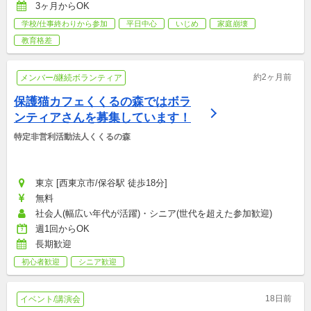
3ヶ月からOK
学校/仕事終わりから参加
平日中心
いじめ
家庭崩壊
教育格差
約2ヶ月前
メンバー/継続ボランティア
保護猫カフェくくるの森ではボラ
ンティアさんを募集しています！
特定非営利活動法人くくるの森
東京 [西東京市/保谷駅 徒歩18分]
無料
社会人(幅広い年代が活躍)・シニア(世代を超えた参加歓迎)
週1回からOK
長期歓迎
初心者歓迎
シニア歓迎
18日前
イベント/講演会