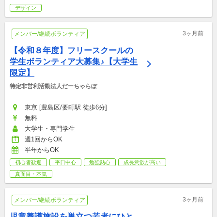
デザイン
3ヶ月前
メンバー/継続ボランティア
【令和８年度】フリースクールの
学生ボランティア大募集♪【大学生
限定】
特定非営利活動法人だーちゃらぼ
東京 [豊島区/要町駅 徒歩6分]
無料
大学生・専門学生
週1回からOK
半年からOK
初心者歓迎
平日中心
勉強熱心
成長意欲が高い
真面目・本気
3ヶ月前
メンバー/継続ボランティア
児童養護施設を巣立つ若者にひと