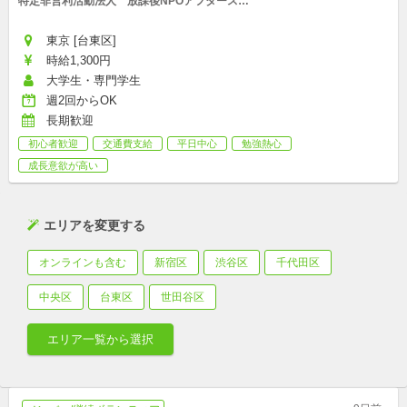
特定非営利活動法人　放課後NPOアフタースク
ール
東京 [台東区]
時給1,300円
大学生・専門学生
週2回からOK
長期歓迎
初心者歓迎
交通費支給
平日中心
勉強熱心
成長意欲が高い
エリアを変更する
オンラインも含む
新宿区
渋谷区
千代田区
中央区
台東区
世田谷区
エリア一覧から選択