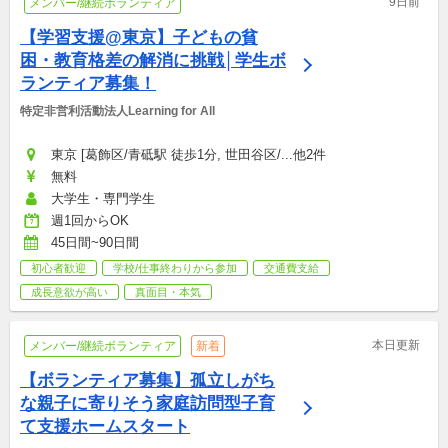
9日前
メンバー/継続ボランティア
【学習支援@東京】子どもの貧
困・教育格差の解消に挑戦│学生ボ
ランティア募集！
特定非営利活動法人Learning for All
東京 [葛飾区/青砥駅 徒歩1分, 世田谷区/...他2件
無料
大学生・専門学生
週1回からOK
45日間~90日間
初心者歓迎
学校/仕事終わりから参加
交通費支給
成長意欲が高い
真面目・本気
本日更新
メンバー/継続ボランティア
新着
【ボランティア募集】孤立しがち
な親子に寄りそう家庭訪問型子育
て支援ホームスタート