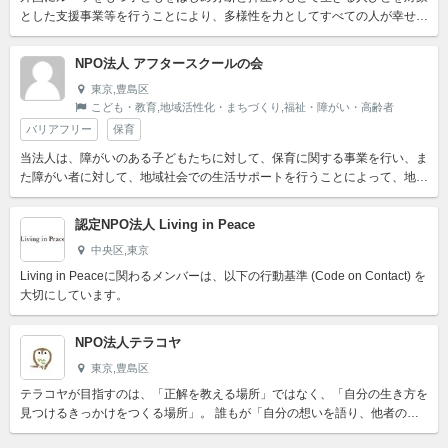
とした支援事業等を行うことにより、多様性を力としてすべての人が幸せを
追求できる社会を実現させることを目的とする。
NPO法人 アフタースクールの会
東京,豊島区
こども・教育,地域活性化・まちづくり,福祉・障がい・高齢者
バリアフリー
保育
当法人は、障がいのある子どもたちに対して、保育に関する事業を行い、ま
た障がい者に対して、地域社会での生活サポートを行うことによって、地域
社会との繋がりを強化すると同時に、健全なまちづくり、バリア...
認定NPO法人 Living in Peace
中央区,東京
Living in Peaceに関わるメンバーは、以下の行動基準 (Code on Contact) を
大切にしています。
NPO法人テラコヤ
東京,豊島区
テラコヤが目指すのは、「正解を教える場所」ではなく、「自分の生き方を
見つけるきっかけをつくる場所」。 誰もが「自分の想いを語り、他者の想
いを聴き、共に生きることの大切さ」を学べる社会をつくりたい...