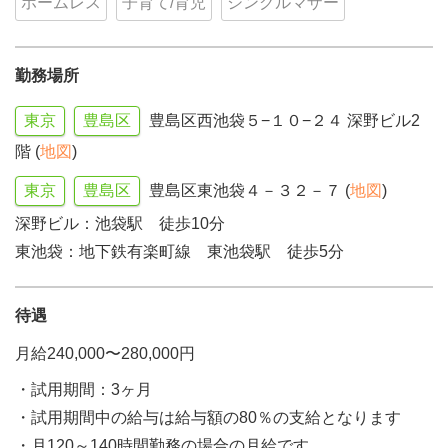
ホームレス
子育て/育児
シングルマザー
勤務場所
東京
豊島区
豊島区西池袋５−１０−２４ 深野ビル2
階 (
地図
)
東京
豊島区
豊島区東池袋４－３２－７ (
地図
)
深野ビル：池袋駅 徒歩10分
東池袋：地下鉄有楽町線 東池袋駅 徒歩5分
待遇
月給240,000〜280,000円
・試用期間：3ヶ月
・試用期間中の給与は給与額の80％の支給となります
・月120～140時間勤務の場合の月給です