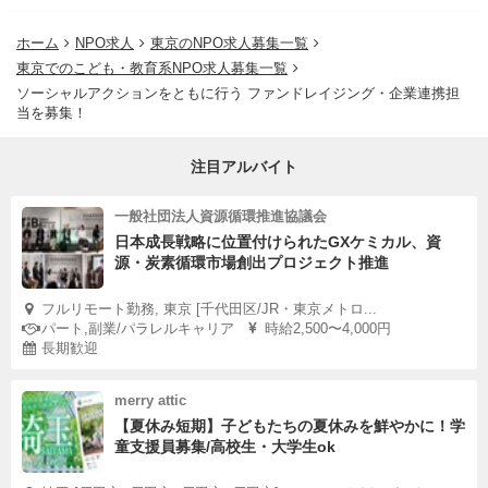
ホーム
NPO求人
東京のNPO求人募集一覧
東京でのこども・教育系NPO求人募集一覧
ソーシャルアクションをともに行う ファンドレイジング・企業連携担
当を募集！
注目アルバイト
一般社団法人資源循環推進協議会
日本成長戦略に位置付けられたGXケミカル、資
源・炭素循環市場創出プロジェクト推進
フルリモート勤務, 東京 [千代田区/JR・東京メトロ...
パート,副業/パラレルキャリア
時給2,500〜4,000円
長期歓迎
merry attic
【夏休み短期】子どもたちの夏休みを鮮やかに！学
童支援員募集/高校生・大学生ok