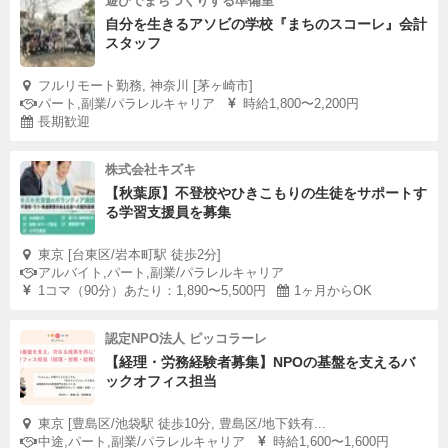
遊びでまちづくりする準備室
自分を生きるアソビの学校『まちのスコーレ』会計
スタッフ
フルリモート勤務, 神奈川 [茅ヶ崎市]
パート,副業/パラレルキャリア
時給1,800〜2,200円
長期歓迎
株式会社キズキ
【秋葉原】不登校やひきこもりの生徒をサポートす
る学習支援員を募集
東京 [台東区/岩本町駅 徒歩2分]
アルバイト,パート,副業/パラレルキャリア
1コマ（90分）あたり：1,890〜5,500円
1ヶ月からOK
認定NPO法人 ピッコラーレ
【経理・労務経験者募集】NPOの基盤を支えるバ
ックオフィス担当
東京 [豊島区/池袋駅 徒歩10分, 豊島区/地下鉄有...
中途,パート,副業/パラレルキャリア
時給1,600〜1,600円