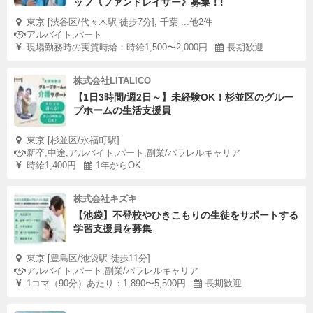
ッフ《ファンドレイザー》募集！!
東京 [渋谷区/代々木駅 徒歩7分], 千葉 ...他2件
アルバイト,パート
現場勤務時の実質時給：時給1,500〜2,000円
長期歓迎
株式会社LITALICO
【1日3時間/週2日～】未経験OK！杉並区のグルー
プホームの生活支援員
東京 [杉並区/永福町駅]
新卒,中途,アルバイト,パート,副業/パラレルキャリア
時給1,400円
1年からOK
株式会社キズキ
【池袋】不登校やひきこもりの生徒をサポートする
学習支援員を募集
東京 [豊島区/池袋駅 徒歩11分]
アルバイト,パート,副業/パラレルキャリア
1コマ（90分）あたり：1,890〜5,500円
長期歓迎