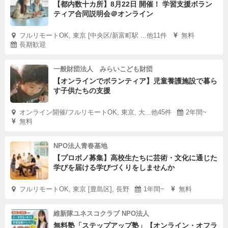
【都内数十カ所】8月22日 開催！ 学習支援ボラン
ティア合同説明会＠オンライン
フルリモートOK, 東京 [中央区/新富町駅 ...他11件
無料
長期歓迎
一般財団法人 みらいこども財団
【オンラインでボランティア】児童養護施設で暮ら
す子供たちの支援
オンライン開催/フルリモートOK, 東京, 大...他45件
2年間~
無料
NPO法人青春基地
【プロボノ募集】高校生たちに芸術・文化に通じた
学びを届ける学びづくりをしませんか
フルリモートOK, 東京 [豊島区], 長野
1年間~
無料
維新隊ユネスコクラブ NPO法人
無料塾「ステップアップ塾」【オンライン・オフラ