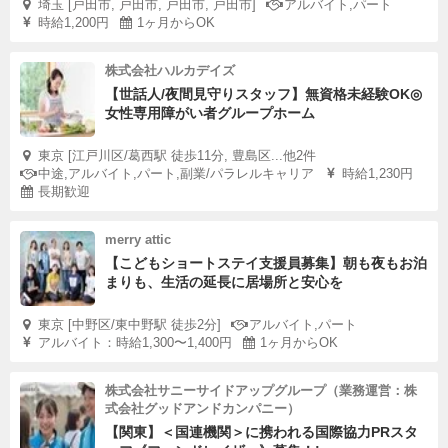
埼玉 [戸田市, 戸田市, 戸田市, 戸田市]
アルバイト,パート
時給1,200円
1ヶ月からOK
株式会社ハルカデイズ
【世話人/夜間見守りスタッフ】無資格未経験OK◎
女性専用障がい者グループホーム
東京 [江戸川区/葛西駅 徒歩11分, 豊島区...他2件
中途,アルバイト,パート,副業/パラレルキャリア
時給1,230円
長期歓迎
merry attic
【こどもショートステイ支援員募集】朝も夜もお泊
まりも、生活の延長に居場所と安心を
東京 [中野区/東中野駅 徒歩2分]
アルバイト,パート
アルバイト：時給1,300〜1,400円
1ヶ月からOK
株式会社サニーサイドアップグループ（業務運営：株
式会社グッドアンドカンパニー）
【関東】＜国連機関＞に携われる国際協力PRスタ