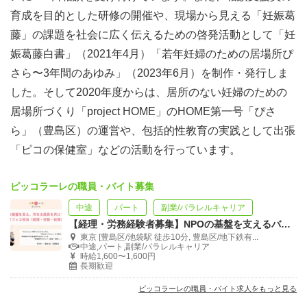
育成を目的とした研修の開催や、現場から見える「妊娠葛
藤」の課題を社会に広く伝えるための啓発活動として「妊
娠葛藤白書」（2021年4月）「若年妊婦のための居場所ぴ
さら〜3年間のあゆみ」（2023年6月）を制作・発行しま
した。そして2020年度からは、居所のない妊婦のための
居場所づくり「project HOME」のHOME第一号「ぴさ
ら」（豊島区）の運営や、包括的性教育の実践として出張
「ピコの保健室」などの活動を行っています。
ピッコラーレの職員・バイト募集
中途
パート
副業/パラレルキャリア
【経理・労務経験者募集】NPOの基盤を支えるバックオフィス担当
東京 [豊島区/池袋駅 徒歩10分, 豊島区/地下鉄有...
中途,パート,副業/パラレルキャリア
時給1,600〜1,600円
長期歓迎
ピッコラーレの職員・バイト求人をもっと見る