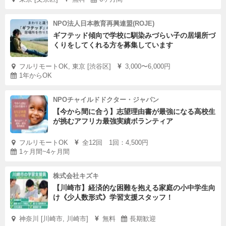
NPO法人日本教育再興連盟(ROJE)
ギフテッド傾向で学校に馴染みづらい子の居場所づ
くりをしてくれる方を募集しています
フルリモートOK, 東京 [渋谷区]
3,000〜6,000円
1年からOK
NPOチャイルドドクター・ジャパン
【今から間に合う】志望理由書が最強になる高校生
が挑むアフリカ最強実績ボランティア
フルリモートOK
全12回 1回：4,500円
1ヶ月間~4ヶ月間
株式会社キズキ
【川崎市】経済的な困難を抱える家庭の小中学生向
け《少人数形式》学習支援スタッフ！
神奈川 [川崎市, 川崎市]
無料
長期歓迎