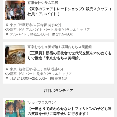
有限会社シサム工房
《東京のフェアトレードショップ》販売スタッフ（
社員・アルバイト ）
東京 [武蔵野市/吉祥寺駅 徒歩4分]
新卒,中途,アルバイト,パート,副業/パラレルキャリア
アルバイト：時給1,400円
1年からOK
東京おもちゃ美術館 / 福岡おもちゃ美術館
【正職員】新宿の旧校舎で世代間交流を木のぬくも
りで推進「東京おもちゃ美術館」
東京 [新宿区/四谷三丁目駅 徒歩6分]
新卒,中途,パート,副業/パラレルキャリア
月給241,000〜251,000円
長期歓迎
注目ボランティア
⁺one（プラスワン）
【一度きりで終わらせない】フィリピンの子ども達
の笑顔を作りに毎年会いに行きます！