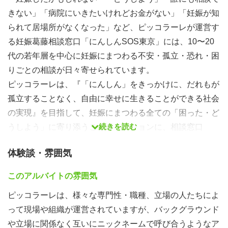
きない」「病院にいきたいけれどお金がない」「妊娠が知
られて居場所がなくなった」など、ピッコラーレが運営す
る妊娠葛藤相談窓口「にんしんSOS東京」には、10〜20
代の若年層を中心に妊娠にまつわる不安・孤立・恐れ・困
りごとの相談が日々寄せられています。
ピッコラーレは、『「にんしん」をきっかけに、だれもが
孤立することなく、自由に幸せに生きることができる社会
の実現』を目指して、妊娠にまつわる全ての「困った・ど
続きを読む
うしよう」に寄り添うことをミッションに、相談窓口
（「にんしんSOS東京」「PUPU（中絶後の相談窓
体験談・雰囲気
口）」）や居場所（居所のない妊婦のための居場所「ぴさ
ら」・アフターケア「ぴこさと」・「ピコの出張保健
このアルバイトの雰囲気
室」・「ぴこカフェ」）などを運営しています。
ピッコラーレは、様々な専門性・職種、立場の人たちによ
また、「妊娠葛藤」の背景にある社会課題を変革させるア
って現場や組織が運営されていますが、バックグラウンド
プローチとして、現場の声を社会に届ける啓発活動、支援
や立場に関係なく互いにニックネームで呼び合うようなア
員のスキルアップを目的とした研修、「セクシュアルリプ