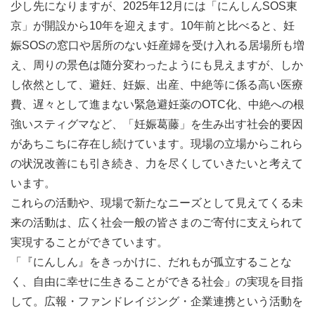
少し先になりますが、2025年12月には「にんしんSOS東
京」が開設から10年を迎えます。10年前と比べると、妊
②ファンドレイジング
娠SOSの窓口や居所のない妊産婦を受け入れる居場所も増
活動説明会などファンドレイジングに関するイベントの企
え、周りの景色は随分変わったようにも見えますが、しか
画・運営
し依然として、避妊、妊娠、出産、中絶等に係る高い医療
Webを活用した寄付募集（オンライン広告運用、寄付キャ
費、遅々として進まない緊急避妊薬のOTC化、中絶への根
ンペーン）
強いスティグマなど、「妊娠葛藤」を生み出す社会的要因
支援者データベース構築・管理・運用
があちこちに存在し続けています。現場の立場からこれら
ファンドレイジングに関する計画立案
の状況改善にも引き続き、力を尽くしていきたいと考えて
ファンドレイジングの実行管理・結果分析・改善
います。
助成金申請
これらの活動や、現場で新たなニーズとして見えてくる未
来の活動は、広く社会一般の皆さまのご寄付に支えられて
実現することができています。
※
①
はメイン担当として、
②はファンドレイジングチーム
「『にんしん』をきっかけに、だれもが孤立することな
メンバーと分担/連携しながら実施いただきます
く、自由に幸せに生きることができる社会」の実現を目指
※上記の業務を中心とし、団体に関わる他の業務（事業を
して。広報・ファンドレイジング・企業連携という活動を
超えた横断型プロジェクトなど）に関わっていただくこと