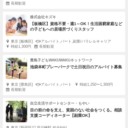
長期歓迎
株式会社キズキ
【板橋区】資格不要・週1～OK！生活困窮家庭など
の子どもへの居場所づくりスタッフ
東京 [板橋区]
アルバイト,パート,副業/パラレルキャリア
時給1,300円
長期歓迎
豊島子どもWAKUWAKUネットワーク
池袋本町プレーパークで土日祝日のアルバイト募集
東京 [豊島区]
アルバイト,パート
時給1,250〜1,300円
長期歓迎
自立生活サポートセンター・もやい
目の前の命を支え、貧困のない社会をつくる。相談
支援コーディネーター【副業OK】
東京 [新宿区/江戸川橋駅 徒歩6分]