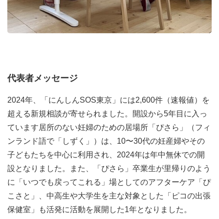
していくことがファンドレイジングの柱になりますが、加
えて、新たに企業連携にも力を入れていきたいと思ってい
ます。企業連携の取り組みは、団体としてこれから深めて
いく分野ですので、成果に繋げていくための基盤作りを自
律的に進めていく力が求められますが、可能性がたくさん
代表者メッセージ
秘められている分野でもあります。
NPOであるピッコラーレの新たなチャレンジを楽しみな
2024年、「にんしんSOS東京」には2,600件（速報値）を
がら、広報/ファンドレイジングチームメンバーと協力し
超える新規相談が寄せられました。開設から5年目に入っ
て取り組んでいける、そんな方からのご応募をお待ちして
ています居所のない妊婦のための居場所「ぴさら」（フィ
います！
ンランド語で「しずく」）は、10〜30代の妊産婦やその
子どもたちを中心に利用され、2024年は年中無休での開
◆具体的な業務内容
設となりました。また、「ぴさら」卒業生が里帰りのよう
①企業連携担当（新規ポジション）
に「いつでも戻ってこれる」場としてのアフターケア「ぴ
企業開拓・訪問・連携企業とのコミュニケーション
こさと」、中高生や大学生を主な対象とした「ピコの出張
企業寄付に関する手続き・案件管理業務
保健室」も活発に活動を展開した1年となりました。
企業へのレポーティング・情報共有