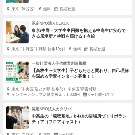
東京 [渋谷区]
無料
長期歓迎
認定NPO法人CLACK
東京/中野・大学生🔶困難を抱える中高生に安心で
きる居場所と挑戦を届ける！有給
東京 [中野区/中野駅 徒歩10分]
無料
長期歓迎
一般社団法人子供教育創造機構
【高校生〜大学生】子どもたちと関わり、自己理解
を深める学童インターン募集！！
東京 [中央区/勝どき駅 徒歩3分, 中央区/新富町駅...
インターンシップ活動支援金：1,000円
6ヶ月間~1年間
認定NPO法人カタリバ
中高生の「秘密基地」b-labの居場所づくりボラン
ティア（フロアキャスト）
東京 [文京区]
無料
6ヶ月間