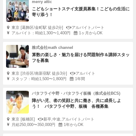
merry attic
こどもショートステイ支援員募集！こどもの生活に
寄り添う！
東京 [葛飾区/金町駅 徒歩2分]
アルバイト,パート
アルバイト：時給1,300〜1,400円
1ヶ月からOK
株式会社math channel
算数の楽しさ・魅力を届ける問題制作＆講師スタッ
フを募集
東京 [渋谷区/南新宿駅 徒歩3分]
アルバイト
スタッフ：時給1,500〜1,800円
1年間
バタフライ中野・バタフライ板橋（株式会社BCS)
障がい児、者の笑顔と共に働き、共に成長しよ
う！ バタフライ中野、板橋 各種募集
東京 [板橋区]
新卒,中途,アルバイト,パート
月給250,000〜350,000円
1年からOK