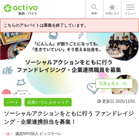


star
基本情報
募集詳細
体験談・雰囲気
代表者メッセージ
法人情
検索
お気に入り
メニュー
こちらのアルバイトは募集を終了しています。
写真を見る（3）
更新日:
2025/11/01
パート
副業/パラレルキャリア
ソーシャルアクションをともに行う ファンドレイジ
ング・企業連携担当を募集！
認定NPO法人 ピッコラーレ