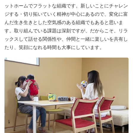
ットホームでフラットな組織です。新しいことにチャレン
ロダクティブ・ヘルス＆ライツ」（SRHR）の改善を求め
ジする・切り拓いていく精神が中心にあるので、変化に富
る提言活動など、ビジョンの実現に向け、包括的な取り組
んだ生き生きとした空気感のある組織でもあると思いま
にチャレンジしています。
す。取り組んでいる課題は深刻ですが、だからこそ、リラ
ックスして話せる関係性や、仲間と一緒に楽しいを共有し
◆ファンドレイジング・企業連携担当を募集！
たり、笑顔になれる時間も大事にしています。
たとえ「にんしん」が困りごとになっても、「助けて」と
いえる、「大丈夫」「生きていていい」そう思える社会を
つくりたいー広報・ファンドレイジングの仕事の中心は、
そういった目指す社会を作るための「仲間づくり」にある
と考えています。
ピッコラーレは、毎月の活動説明会や寄付キャンペーン、
メディア対応などを通して、「妊娠葛藤」の社会課題や課
題への打ち手としての各種活動を様々なステークホルダー
の皆さんにお伝えし、マンスリーサポーター「ピコサポ」
の仲間を増やすことに力を入れて取り組んでいます。
今後も、マンスリーサポーター「ピコサポ」の仲間を増や