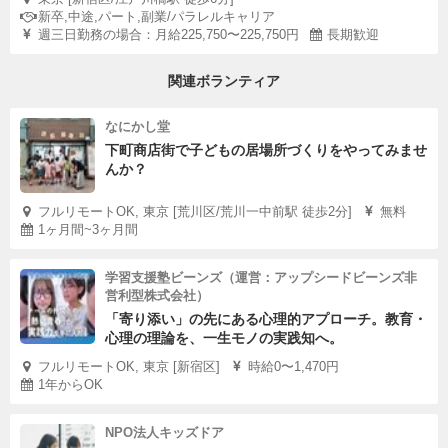
新卒,中途,パート,副業/パラレルキャリア
週三日勤務の場合：月給225,750〜225,750円
長期歓迎
関連ボランティア
なにかし堂
下町商店街で子どもの居場所づくりをやってみませ
んか？
フルリモートOK, 東京 [荒川区/荒川一中前駅 徒歩2分]
無料
1ヶ月間~3ヶ月間
学習支援塾ビーンズ（運営：アップシードビーンズ非
営利型株式会社）
「寄り添い」の先にある心理的アプローチ。教育・
心理の理論を、一生モノの実践知へ。
フルリモートOK, 東京 [新宿区]
時給0〜1,470円
1年からOK
NPO法人キッズドア