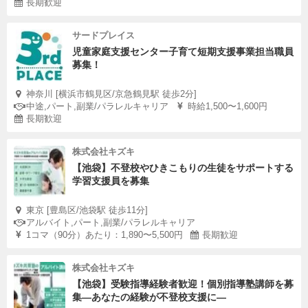
長期歓迎
サードプレイス
児童家庭支援センター子育て短期支援事業担当職員
募集！
神奈川 [横浜市鶴見区/京急鶴見駅 徒歩2分]
中途,パート,副業/パラレルキャリア
時給1,500〜1,600円
長期歓迎
株式会社キズキ
【池袋】不登校やひきこもりの生徒をサポートする
学習支援員を募集
東京 [豊島区/池袋駅 徒歩11分]
アルバイト,パート,副業/パラレルキャリア
1コマ（90分）あたり：1,890〜5,500円
長期歓迎
株式会社キズキ
【池袋】受験指導経験者歓迎！個別指導塾講師を募
集—あなたの経験が不登校支援に―