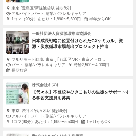
東京 [豊島区/新線池袋駅 徒歩8分]
アルバイト,パート,副業/パラレルキャリア
1コマ（90分）あたり：1,890〜5,500円
半年からOK
一般社団法人資源循環推進協議会
日本成長戦略に位置付けられたGXケミカル、資
源・炭素循環市場創出プロジェクト推進
フルリモート勤務, 東京 [千代田区/JR・東京メトロ...
パート,副業/パラレルキャリア
時給2,500〜4,000円
長期歓迎
株式会社キズキ
【代々木】不登校やひきこもりの生徒をサポートす
る学習支援員を募集
東京 [渋谷区/代々木駅 徒歩6分]
アルバイト,パート,副業/パラレルキャリア
1コマ(90分）あたり：1,890〜5,500円
1ヶ月からOK