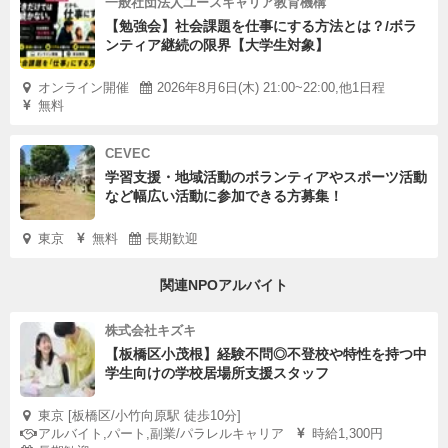
一般社団法人ユースキャリア教育機構
【勉強会】社会課題を仕事にする方法とは？/ボラ
ンティア継続の限界【大学生対象】
オンライン開催
2026年8月6日(木) 21:00~22:00,他1日程
無料
CEVEC
学習支援・地域活動のボランティアやスポーツ活動
など幅広い活動に参加できる方募集！
東京
無料
長期歓迎
関連NPOアルバイト
株式会社キズキ
【板橋区小茂根】経験不問◎不登校や特性を持つ中
学生向けの学校居場所支援スタッフ
東京 [板橋区/小竹向原駅 徒歩10分]
アルバイト,パート,副業/パラレルキャリア
時給1,300円