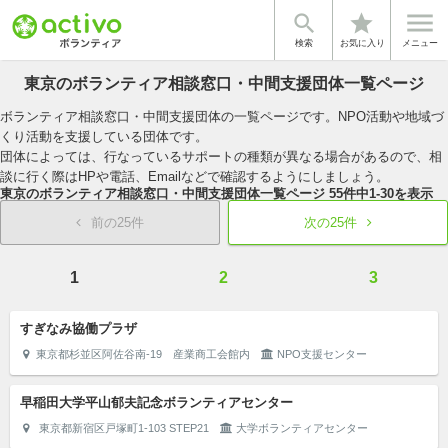


star
検索
お気に入り
メニュー
東京のボランティア相談窓口・中間支援団体一覧ページ
ボランティア相談窓口・中間支援団体の一覧ページです。NPO活動や地域づ
くり活動を支援している団体です。
団体によっては、行なっているサポートの種類が異なる場合があるので、相
談に行く際はHPや電話、Emailなどで確認するようにしましょう。
東京のボランティア相談窓口・中間支援団体一覧ページ
55
件中
1-30
を表示
前の25件
次の25件
1
2
3
すぎなみ協働プラザ
東京都杉並区阿佐谷南-19 産業商工会館内
NPO支援センター
早稲田大学平山郁夫記念ボランティアセンター
東京都新宿区戸塚町1-103 STEP21
大学ボランティアセンター