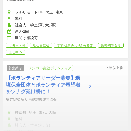
フルリモートOK, 埼玉, 東京
無料
社会人・学生(高, 大, 専)
週0~1回
期間は相談可
リモート可
初心者歓迎
学校/仕事終わりから参加
短時間でも可
土日中心
4年以上前
募集終了
メンバー/継続ボランティア
【ボランティアリーダー募集】環
境保全団体とボランティア希望者
をツナグ架け橋に！
認定NPO法人 自然環境復元協会
神奈川, 埼玉, 東京, 大阪
無料
社会人・学生(大, 専)