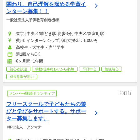
関わり、自己理解を深める学童イ
ンターン募集！！
一般社団法人子供教育創造機構
東京 [中央区/勝どき駅 徒歩3分, 中央区/新富町駅...
費用: インターンシップ活動支援金：1,000円
高校生・大学生・専門学生
週1回からOK
6ヶ月間~1年間
初心者歓迎
学校/仕事終わりから参加
平日中心
勉強熱心
成長意欲が高い
28日前
メンバー/継続ボランティア
フリースクールで子どもたちの遊
びと学びをサポートする。サポー
ター募集します。
 NPO法人　アソマナ