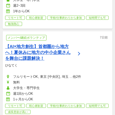
週2~3回
1年からOK
リモート可
初心者歓迎
学校/仕事終わりから参加
短時間でも可
勉強熱心
7日前
メンバー/継続ボランティア
【AI×地方創生】首都圏から地方
へ！夏休みに地方の中小企業さん
を舞台に課題解決！
ひなてく
フルリモートOK, 東京 [中央区], 埼玉 ...他2件
無料
大学生・専門学生
週1回からOK
1ヶ月からOK
リモート可
初心者歓迎
学校/仕事終わりから参加
短時間でも可
成長意欲が高い