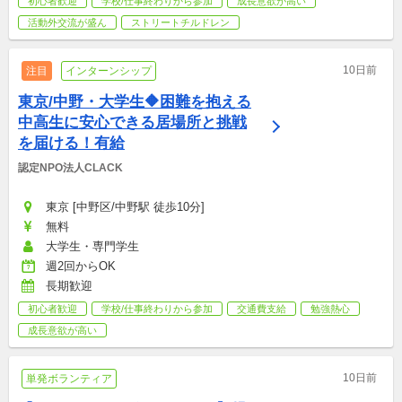
初心者歓迎
学校/仕事終わりから参加
成長意欲が高い
活動外交流が盛ん
ストリートチルドレン
10日前
注目
インターンシップ
東京/中野・大学生🔶困難を抱える
中高生に安心できる居場所と挑戦
を届ける！有給
認定NPO法人CLACK
東京 [中野区/中野駅 徒歩10分]
無料
大学生・専門学生
週2回からOK
長期歓迎
初心者歓迎
学校/仕事終わりから参加
交通費支給
勉強熱心
成長意欲が高い
10日前
単発ボランティア