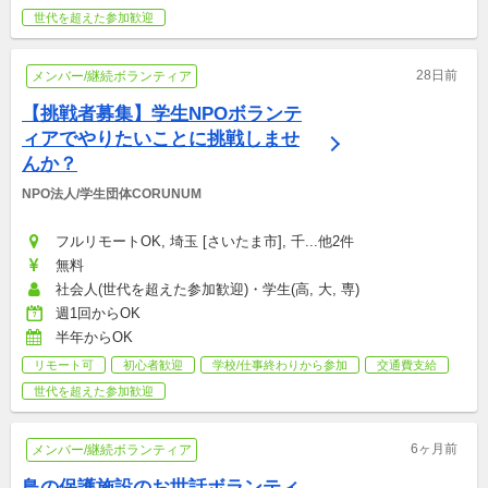
世代を超えた参加歓迎
28日前
メンバー/継続ボランティア
【挑戦者募集】学生NPOボランテ
ィアでやりたいことに挑戦しませ
んか？
NPO法人/学生団体CORUNUM
フルリモートOK, 埼玉 [さいたま市], 千...他2件
無料
社会人(世代を超えた参加歓迎)・学生(高, 大, 専)
週1回からOK
半年からOK
リモート可
初心者歓迎
学校/仕事終わりから参加
交通費支給
世代を超えた参加歓迎
6ヶ月前
メンバー/継続ボランティア
鳥の保護施設のお世話ボランティ