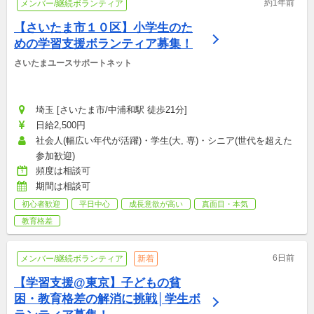
約1年前
メンバー/継続ボランティア
【さいたま市１０区】小学生のた
めの学習支援ボランティア募集！
さいたまユースサポートネット
埼玉 [さいたま市/中浦和駅 徒歩21分]
日給2,500円
社会人(幅広い年代が活躍)・学生(大, 専)・シニア(世代を超えた
参加歓迎)
頻度は相談可
期間は相談可
初心者歓迎
平日中心
成長意欲が高い
真面目・本気
教育格差
6日前
メンバー/継続ボランティア
新着
【学習支援@東京】子どもの貧
困・教育格差の解消に挑戦│学生ボ