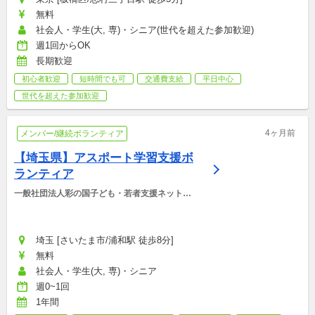
無料
社会人・学生(大, 専)・シニア(世代を超えた参加歓迎)
週1回からOK
長期歓迎
初心者歓迎
短時間でも可
交通費支給
平日中心
世代を超えた参加歓迎
4ヶ月前
メンバー/継続ボランティア
【埼玉県】アスポート学習支援ボ
ランティア
一般社団法人彩の国子ども・若者支援ネットワ
ーク
埼玉 [さいたま市/浦和駅 徒歩8分]
無料
社会人・学生(大, 専)・シニア
週0~1回
1年間