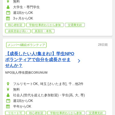
無料
大学生・専門学生
週1回からOK
3ヶ月からOK
初心者歓迎
学校/仕事終わりから参加
交通費支給
成長意欲が高い
真面目・本気
28日前
メンバー/継続ボランティア
【成長したい人!集まれ!】学生NPO
ボランティアで自分を成長させま
せんか？
NPO法人/学生団体CORUNUM
フルリモートOK, 埼玉 [さいたま市], 千...他2件
無料
社会人(世代を超えた参加歓迎)・学生(高, 大, 専)
週1回からOK
半年からOK
リモート可
初心者歓迎
学校/仕事終わりから参加
交通費支給