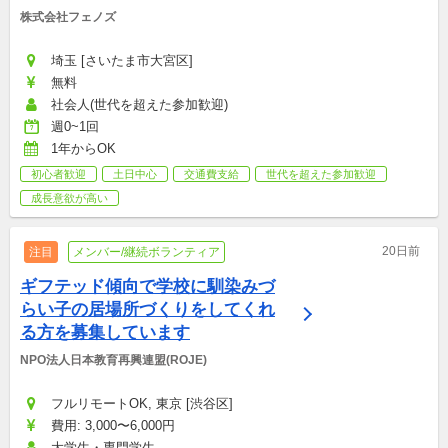
株式会社フェノズ
埼玉 [さいたま市大宮区]
無料
社会人(世代を超えた参加歓迎)
週0~1回
1年からOK
初心者歓迎
土日中心
交通費支給
世代を超えた参加歓迎
成長意欲が高い
20日前
注目
メンバー/継続ボランティア
ギフテッド傾向で学校に馴染みづ
らい子の居場所づくりをしてくれ
る方を募集しています
NPO法人日本教育再興連盟(ROJE)
フルリモートOK, 東京 [渋谷区]
費用: 3,000〜6,000円
大学生・専門学生