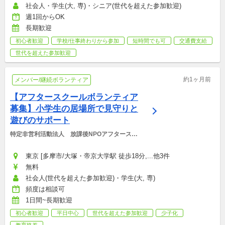
社会人・学生(大, 専)・シニア(世代を超えた参加歓迎)
週1回からOK
長期歓迎
初心者歓迎
学校/仕事終わりから参加
短時間でも可
交通費支給
世代を超えた参加歓迎
約1ヶ月前
メンバー/継続ボランティア
【アフタースクールボランティア
募集】小学生の居場所で見守りと
遊びのサポート
特定非営利活動法人　放課後NPOアフタースク
ール
東京 [多摩市/大塚・帝京大学駅 徒歩18分,...他3件
無料
社会人(世代を超えた参加歓迎)・学生(大, 専)
頻度は相談可
1日間~長期歓迎
初心者歓迎
平日中心
世代を超えた参加歓迎
少子化
教育格差