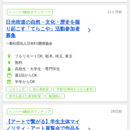
11ヶ月前
メンバー/継続ボランティア
日光街道の自然・文化・歴史を掘
り起こす「てらこや」活動参加者
募集
一般社団法人日本ES開発協会
フルリモートOK, 栃木, 埼玉, 東京
無料
高校生・大学生・専門学生
週1回からOK
半年からOK
リモート可
初心者歓迎
学校/仕事終わりから参加
世代を超えた参加歓迎
勉強熱心
28日前
メンバー/継続ボランティア
【アートで繋がる】学生主体マイ
ノリティ・アート展覧会で作品を