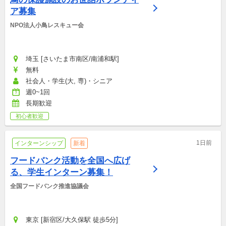
ア募集
NPO法人小鳥レスキュー会
埼玉 [さいたま市南区/南浦和駅]
無料
社会人・学生(大, 専)・シニア
週0~1回
長期歓迎
初心者歓迎
1日前
インターンシップ
新着
フードバンク活動を全国へ広げ
る、学生インターン募集！
全国フードバンク推進協議会
東京 [新宿区/大久保駅 徒歩5分]