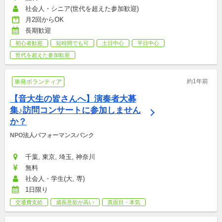
社会人・シニア(世代を超えた参加歓迎)
月2回からOK
長期歓迎
初心者歓迎
短時間でも可
土日中心
平日中心
世代を超えた参加歓迎
約1年前
単発ボランティア
【音大生の皆さんへ】演奏者大募
集♪訪問コンサートに参加しません
か？
NPO法人パフォーマンスバンク
千葉, 東京, 埼玉, 神奈川
無料
社会人・学生(大, 専)
1日限り
交通費支給
成長意欲が高い
真面目・本気