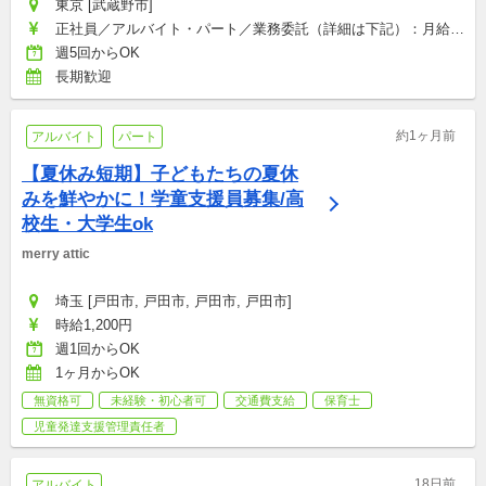
東京 [武蔵野市]
正社員／アルバイト・パート／業務委託（詳細は下記）：月給
200,000〜500,000円
週5回からOK
長期歓迎
約1ヶ月前
アルバイト
パート
【夏休み短期】子どもたちの夏休
みを鮮やかに！学童支援員募集/高
校生・大学生ok
merry attic
埼玉 [戸田市, 戸田市, 戸田市, 戸田市]
時給1,200円
週1回からOK
1ヶ月からOK
無資格可
未経験・初心者可
交通費支給
保育士
児童発達支援管理責任者
18日前
アルバイト