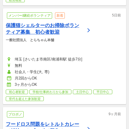
5日前
メンバー/継続ボランティア
新着
保護猫シェルターのお掃除ボラン
ティア募集　初心者歓迎
一般社団法人　とらちゃん本舗
埼玉 [さいたま市南区/南浦和駅 徒歩7分]
無料
社会人・学生(大, 専)
月2回からOK
3ヶ月からOK
初心者歓迎
学校/仕事終わりから参加
土日中心
平日中心
世代を超えた参加歓迎
9ヶ月前
プロボノ
フードロス問題をレトルトカレー