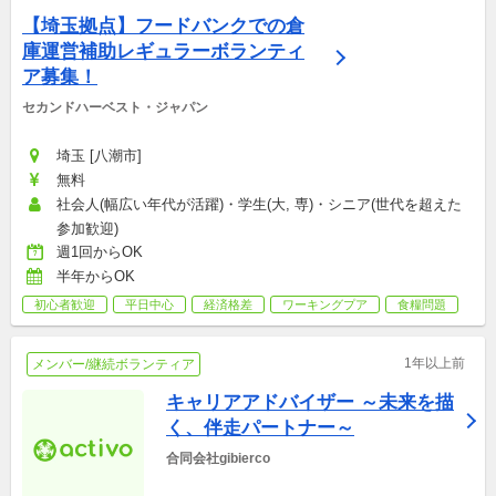
【埼玉拠点】フードバンクでの倉
庫運営補助レギュラーボランティ
ア募集！
セカンドハーベスト・ジャパン
埼玉 [八潮市]
無料
社会人(幅広い年代が活躍)・学生(大, 専)・シニア(世代を超えた
参加歓迎)
週1回からOK
半年からOK
初心者歓迎
平日中心
経済格差
ワーキングプア
食糧問題
1年以上前
メンバー/継続ボランティア
キャリアアドバイザー ～未来を描
く、伴走パートナー～
合同会社gibierco