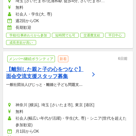
埼玉 [さいたま市/北浦和駅 徒歩4分, さいたま市/...
無料
社会人・学生(大, 専)
週2回からOK
長期歓迎
学校/仕事終わりから参加
短時間でも可
交通費支給
平日中心
成長意欲が高い
6日前
メンバー/継続ボランティア
新着
【離別した親と子の心をつなぐ】
面会交流支援スタッフ募集
一般社団法人びじっと・離婚と子ども問題支援
センター
神奈川 [横浜], 埼玉 [さいたま市], 東京 [港区]
無料
社会人(幅広い年代が活躍)・学生(大, 専)・シニア(世代を超えた
参加歓迎)
月1回からOK