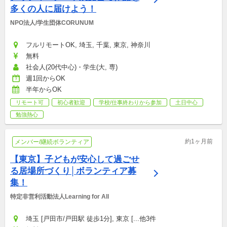
多くの人に届けよう！
NPO法人/学生団体CORUNUM
フルリモートOK, 埼玉, 千葉, 東京, 神奈川
無料
社会人(20代中心)・学生(大, 専)
週1回からOK
半年からOK
リモート可
初心者歓迎
学校/仕事終わりから参加
土日中心
勉強熱心
約1ヶ月前
メンバー/継続ボランティア
【東京】子どもが安心して過ごせ
る居場所づくり│ボランティア募
集！
特定非営利活動法人Learning for All
埼玉 [戸田市/戸田駅 徒歩1分], 東京 [...他3件