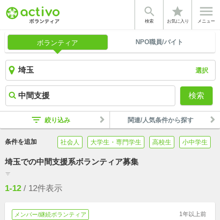


star
検索
お気に入り
メニュー
NPO職員/バイト
ボランティア
選択
検索
filter_list
絞り込み
関連/人気条件から探す
条件を追加
社会人
大学生・専門学生
高校生
小中学生
埼玉での中間支援系ボランティア募集
filter_list
1-12
/
12
件表示
1年以上前
メンバー/継続ボランティア