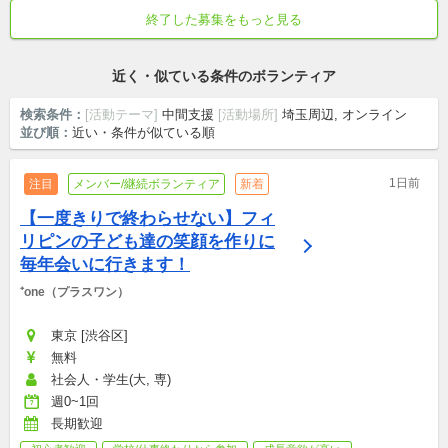
頻度は相談可
終了した募集をもっと見る
期間は相談可
初心者歓迎
土日中心
交通費支給
写真撮影/画像編集
近く・似ている条件のボランティア
検索条件：
[活動テーマ]
中間支援
[活動場所]
埼玉周辺, オンライン
並び順：
近い・条件が似ている順
1日前
注目
メンバー/継続ボランティア
新着
【一度きりで終わらせない】フィ
リピンの子ども達の笑顔を作りに
毎年会いに行きます！
⁺one（プラスワン）
東京 [渋谷区]
無料
社会人・学生(大, 専)
週0~1回
長期歓迎