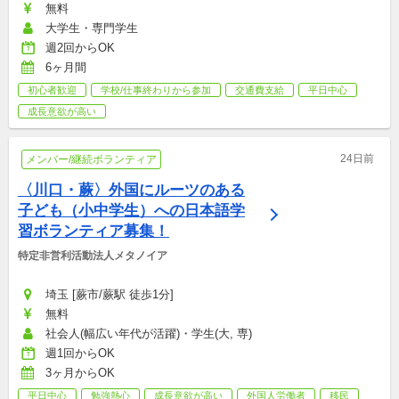
無料
大学生・専門学生
週2回からOK
6ヶ月間
初心者歓迎
学校/仕事終わりから参加
交通費支給
平日中心
成長意欲が高い
24日前
メンバー/継続ボランティア
〈川口・蕨〉外国にルーツのある
子ども（小中学生）への日本語学
習ボランティア募集！
特定非営利活動法人メタノイア
埼玉 [蕨市/蕨駅 徒歩1分]
無料
社会人(幅広い年代が活躍)・学生(大, 専)
週1回からOK
3ヶ月からOK
平日中心
勉強熱心
成長意欲が高い
外国人労働者
移民