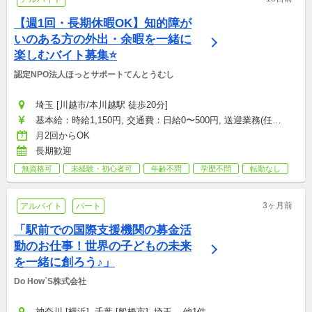
【週1回・長期休暇OK】知的障が
いのある方の外出・余暇を一緒に
楽しむバイト募集⭐
認定NPO法人ほっとサポートてんとうむし
埼玉 [川越市/本川越駅 徒歩20分]
基本給：時給1,150円, 交通費：日給0〜500円, 送迎業務(任
意）：時給50円
月2回からOK
長期歓迎
無資格可
未経験・初心者可
年齢不問
学歴不問
転勤なし
3ヶ月前
アルバイト
パート
「駅前での国際支援機関の募金活
動のお仕事！世界の子どもの未来
を一緒に創ろう♪」
Do How`S株式会社
神奈川 [横浜], 千葉 [船橋市], 埼玉 ...他1件