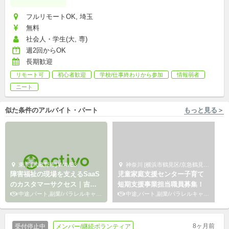
フルリモートOK, 埼玉
無料
社会人・学生(大, 専)
週2回からOK
長期歓迎
リモート可
初心者歓迎
学校/仕事終わりから参加
情報弱者
ニート
似た条件のアルバイト・パート
もっと見る＞
東京 [武蔵野市] WAVE3
神奈川 [横浜市鶴見区/京急鶴見駅 徒歩2分] サードプレイス
障害福祉の現場を支えるSaaS
児童家庭支援センター子育て
のカスタマーサクセス｜吉祥
短期支援事業担当職員募集！
寺・立ち上げ期
中途,パート,副業/パラレルキャリア
中途,パート,副業/パラレルキャリア
8ヶ月前
受付停止中
メンバー/継続ボランティア