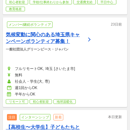
初心者歓迎
学校/仕事終わりから参加
交通費支給
平日中心
教育格差
23日前
メンバー/継続ボランティア
気候変動に関心のある埼玉県キャ
ンペーンボランティア募集！
一般社団法人グリーンピース・ジャパン
フルリモートOK, 埼玉 [さいたま市]
無料
社会人・学生(大, 専)
週1回からOK
半年からOK
リモート可
初心者歓迎
地球温暖化
本日更新
注目
インターンシップ
新着
【高校生〜大学生】子どもたちと