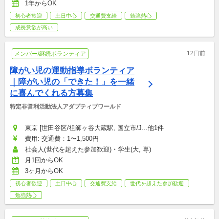
1年からOK
初心者歓迎
土日中心
交通費支給
勉強熱心
成長意欲が高い
12日前
メンバー/継続ボランティア
障がい児の運動指導ボランティア
｜障がい児の「できた！」を一緒
に喜んでくれる方募集
特定非営利活動法人アダプティブワールド
東京 [世田谷区/祖師ヶ谷大蔵駅, 国立市/J...他1件
費用: 交通費：1〜1,500円
社会人(世代を超えた参加歓迎)・学生(大, 専)
月1回からOK
3ヶ月からOK
初心者歓迎
土日中心
交通費支給
世代を超えた参加歓迎
勉強熱心