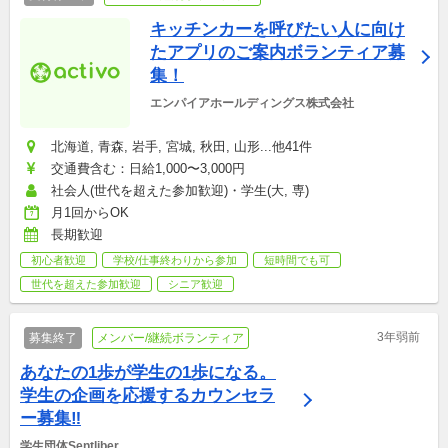
キッチンカーを呼びたい人に向け
たアプリのご案内ボランティア募
集！
エンパイアホールディングス株式会社
北海道, 青森, 岩手, 宮城, 秋田, 山形...他41件
交通費含む：日給1,000〜3,000円
社会人(世代を超えた参加歓迎)・学生(大, 専)
月1回からOK
長期歓迎
初心者歓迎
学校/仕事終わりから参加
短時間でも可
世代を超えた参加歓迎
シニア歓迎
3年弱前
募集終了
メンバー/継続ボランティア
あなたの1歩が学生の1歩になる。
学生の企画を応援するカウンセラ
ー募集‼
学生団体Sentliber