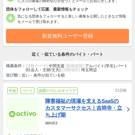
に入りの募集の締め切りが近づくとメールでお知らせします。
団体をフォローして応援、最新情報もチェック
気になる団体をフォローすると新しい募集を公開したときなど情報
をメールで受け取れます。
新規無料ユーザー登録
近く・似ている条件のバイト・パート
検索条件：
[活動テーマ]
中間支援
[勤務形態]
アルバイト(学生),パート
(社会人・主婦/主夫)
[活動場所]
埼玉周辺
並び順：
近い・条件が似ている順
11日前
中途
パート
副業/パラレルキャリア
障害福祉の現場を支えるSaaSの
カスタマーサクセス｜吉祥寺・立
ち上げ期
WAVE3