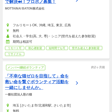
で解決🍛！プロボノ募集！
MOTTAINAI BATON株式会社
フルリモートOK, 沖縄, 埼玉, 東京, 広島
無料
社会人・学生(高, 大, 専)・シニア(世代を超えた参加歓迎)
期間は相談可
リモート可
初心者歓迎
短時間でも可
世代を超えた参加歓迎
リサイクル
約2ヶ月前
メンバー/継続ボランティア
「不幸な猫ゼロを目指して」命を
救い命を繋ぐボランティア活動を
一緒にしませんか。
一般社団法人彩の猫
埼玉 [さいたま市/北浦和駅, さいたま市]
無料