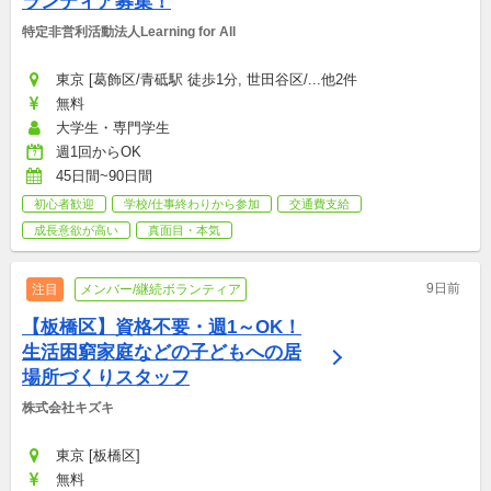
ランティア募集！
特定非営利活動法人Learning for All
東京 [葛飾区/青砥駅 徒歩1分, 世田谷区/...他2件
無料
大学生・専門学生
週1回からOK
45日間~90日間
初心者歓迎
学校/仕事終わりから参加
交通費支給
成長意欲が高い
真面目・本気
9日前
注目
メンバー/継続ボランティア
【板橋区】資格不要・週1～OK！
生活困窮家庭などの子どもへの居
場所づくりスタッフ
株式会社キズキ
東京 [板橋区]
無料