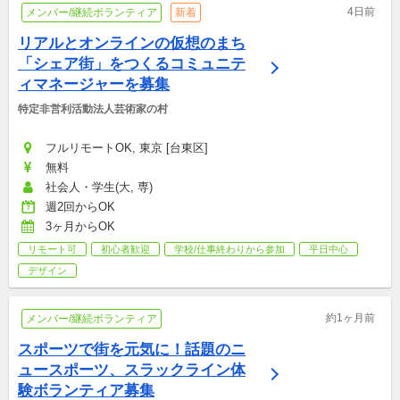
4日前
メンバー/継続ボランティア
新着
リアルとオンラインの仮想のまち
「シェア街」をつくるコミュニテ
ィマネージャーを募集
特定非営利活動法人芸術家の村
フルリモートOK, 東京 [台東区]
無料
社会人・学生(大, 専)
週2回からOK
3ヶ月からOK
リモート可
初心者歓迎
学校/仕事終わりから参加
平日中心
デザイン
約1ヶ月前
メンバー/継続ボランティア
スポーツで街を元気に！話題のニ
ュースポーツ、スラックライン体
験ボランティア募集