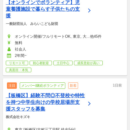
【オンラインでボランティア】児
童養護施設で暮らす子供たちの支
援
一般財団法人　みらいこども財団
オンライン開催/フルリモートOK, 東京, 大...他45件
無料
社会人
2年間~
リモート可
初心者歓迎
土日中心
成長意欲が高い
真面目・本気
1日前
注目
メンバー/継続ボランティア
新着
【板橋区】経験不問◎不登校や特性
を持つ中学生向けの学校居場所支
援スタッフを募集
株式会社キズキ
東京 [板橋区/志村三丁目駅 徒歩5分]