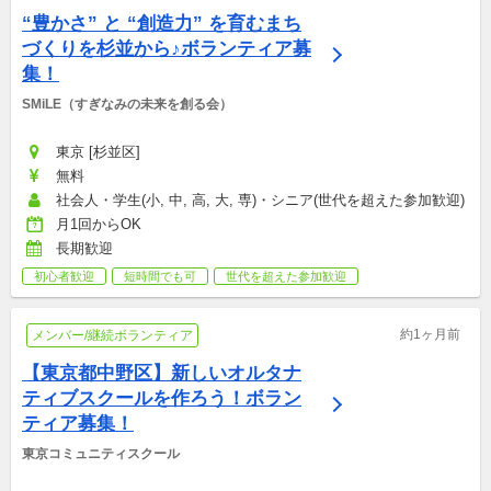
“豊かさ” と “創造力” を育むまち
づくりを杉並から♪ボランティア募
集！
SMiLE（すぎなみの未来を創る会）
東京 [杉並区]
無料
社会人・学生(小, 中, 高, 大, 専)・シニア(世代を超えた参加歓迎)
月1回からOK
長期歓迎
初心者歓迎
短時間でも可
世代を超えた参加歓迎
約1ヶ月前
メンバー/継続ボランティア
【東京都中野区】新しいオルタナ
ティブスクールを作ろう！ボラン
ティア募集！
東京コミュニティスクール