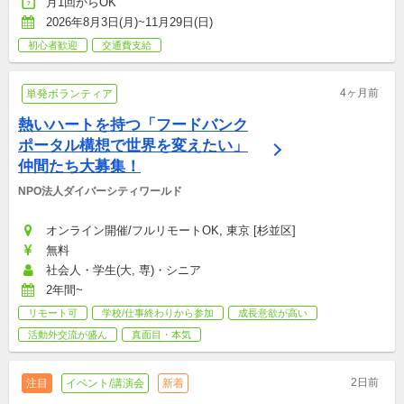
月1回からOK
2026年8月3日(月)~11月29日(日)
初心者歓迎
交通費支給
4ヶ月前
単発ボランティア
熱いハートを持つ「フードバンク
ポータル構想で世界を変えたい」
仲間たち大募集！
NPO法人ダイバーシティワールド
オンライン開催/フルリモートOK, 東京 [杉並区]
無料
社会人・学生(大, 専)・シニア
2年間~
リモート可
学校/仕事終わりから参加
成長意欲が高い
活動外交流が盛ん
真面目・本気
2日前
注目
イベント/講演会
新着