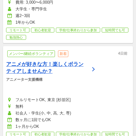
費用: 3,000〜6,000円
大学生・専門学生
週2~3回
1年からOK
リモート可
初心者歓迎
学校/仕事終わりから参加
短時間でも可
勉強熱心
4日前
メンバー/継続ボランティア
新着
アニメが好きな方！楽しくボラン
ティアしませんか？
アニメーター支援機構
フルリモートOK, 東京 [杉並区]
無料
社会人・学生(小, 中, 高, 大, 専)
数ヶ月に1回でもOK
1ヶ月からOK
リモート可
初心者歓迎
学校/仕事終わりから参加
短時間でも可