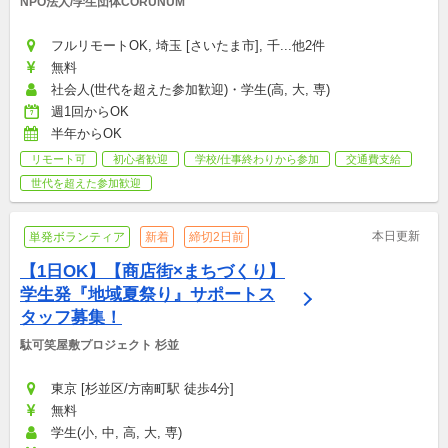
NPO法人/学生団体CORUNUM
フルリモートOK, 埼玉 [さいたま市], 千...他2件
無料
社会人(世代を超えた参加歓迎)・学生(高, 大, 専)
週1回からOK
半年からOK
リモート可
初心者歓迎
学校/仕事終わりから参加
交通費支給
世代を超えた参加歓迎
本日更新
単発ボランティア
新着
締切2日前
【1日OK】【商店街×まちづくり】
学生発『地域夏祭り』サポートス
タッフ募集！
駄可笑屋敷プロジェクト 杉並
東京 [杉並区/方南町駅 徒歩4分]
無料
学生(小, 中, 高, 大, 専)