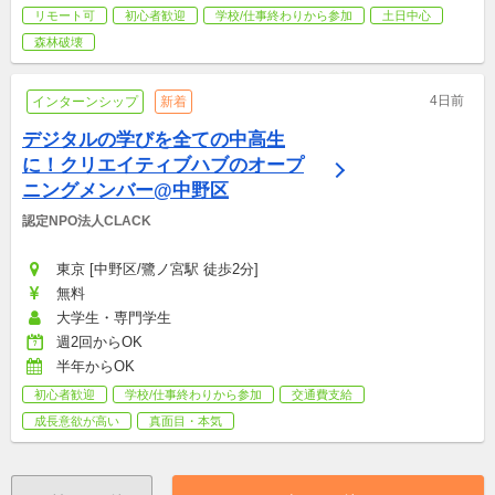
リモート可
初心者歓迎
学校/仕事終わりから参加
土日中心
森林破壊
4日前
インターンシップ
新着
デジタルの学びを全ての中高生
に！クリエイティブハブのオープ
ニングメンバー@中野区
認定NPO法人CLACK
東京 [中野区/鷺ノ宮駅 徒歩2分]
無料
大学生・専門学生
週2回からOK
半年からOK
初心者歓迎
学校/仕事終わりから参加
交通費支給
成長意欲が高い
真面目・本気