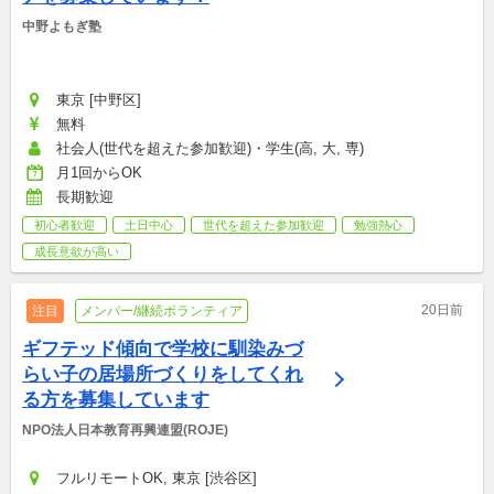
中野よもぎ塾
東京 [中野区]
無料
社会人(世代を超えた参加歓迎)・学生(高, 大, 専)
月1回からOK
長期歓迎
初心者歓迎
土日中心
世代を超えた参加歓迎
勉強熱心
成長意欲が高い
20日前
注目
メンバー/継続ボランティア
ギフテッド傾向で学校に馴染みづ
らい子の居場所づくりをしてくれ
る方を募集しています
NPO法人日本教育再興連盟(ROJE)
フルリモートOK, 東京 [渋谷区]