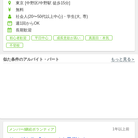
東京 [中野区/中野駅 徒歩15分]
無料
社会人(20〜50代以上中心)・学生(大, 専)
週1回からOK
長期歓迎
初心者歓迎
平日中心
成長意欲が高い
真面目・本気
不登校
似た条件のアルバイト・パート
もっと見る＞
東京 [新宿区/落合南長崎駅 徒歩11分] こどもDIY部
東京 [中野区/中野駅 徒歩12分] バタフライ中野・バタフライ板橋（株式会社BCS)
【現場責任者候補】創作活動
障がい児、者の笑顔と共に働
を通じてこどもの才能を発見
き、共に成長しよう！(中野・
してくれるスタッフ募集
パート,副業/パラレルキャリア
パート アルバイト)
アルバイト,パート
1年以上前
メンバー/継続ボランティア