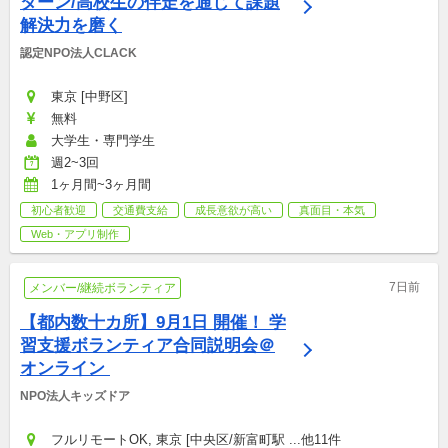
ターン/高校生の伴走を通じて課題
解決力を磨く
認定NPO法人CLACK
東京 [中野区]
無料
大学生・専門学生
週2~3回
1ヶ月間~3ヶ月間
初心者歓迎
交通費支給
成長意欲が高い
真面目・本気
Web・アプリ制作
7日前
メンバー/継続ボランティア
【都内数十カ所】9月1日 開催！ 学
習支援ボランティア合同説明会＠
オンライン 
NPO法人キッズドア
フルリモートOK, 東京 [中央区/新富町駅 ...他11件