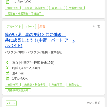
1ヶ月からOK
無資格可
未経験・初心者可
週休二日
交通費支給
看護師・准看護師・看護助手
4日前
アルバイト
パート
新着
障がい児、者の笑顔と共に働き、
共に成長しよう！(中野・パート ア
ルバイト)
バタフライ中野・バタフライ板橋（株式会社
BCS)
東京 [中野区/中野駅 徒歩12分]
時給1,300〜2,000円
週4~5回
1年からOK
無資格可
未経験・初心者可
年齢不問
転勤なし
資格取得支援あり
約2ヶ月前
パート