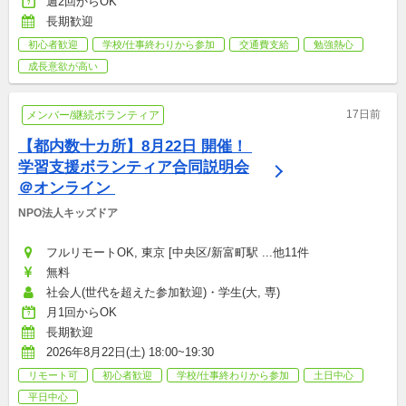
週2回からOK
長期歓迎
初心者歓迎
学校/仕事終わりから参加
交通費支給
勉強熱心
成長意欲が高い
17日前
メンバー/継続ボランティア
【都内数十カ所】8月22日 開催！ 
学習支援ボランティア合同説明会
＠オンライン 
NPO法人キッズドア
フルリモートOK, 東京 [中央区/新富町駅 ...他11件
無料
社会人(世代を超えた参加歓迎)・学生(大, 専)
月1回からOK
長期歓迎
2026年8月22日(土) 18:00~19:30
リモート可
初心者歓迎
学校/仕事終わりから参加
土日中心
平日中心