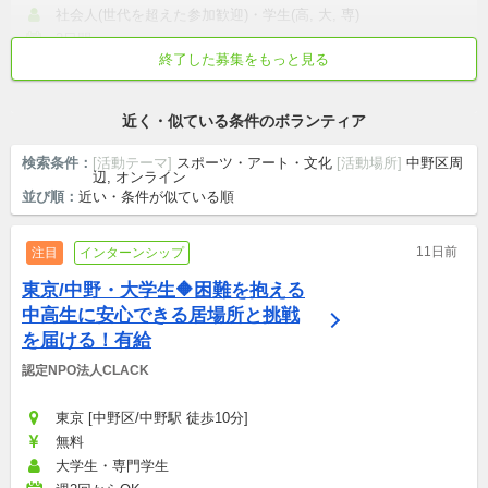
社会人(世代を超えた参加歓迎)・学生(高, 大, 専)
2日間
終了した募集をもっと見る
初心者歓迎
交通費支給
世代を超えた参加歓迎
主婦/主夫が活躍
真面目・本気
近く・似ている条件のボランティア
検索条件：
[活動テーマ]
スポーツ・アート・文化
[活動場所]
中野区周
辺, オンライン
並び順：
近い・条件が似ている順
11日前
注目
インターンシップ
東京/中野・大学生🔶困難を抱える
中高生に安心できる居場所と挑戦
を届ける！有給
認定NPO法人CLACK
東京 [中野区/中野駅 徒歩10分]
無料
大学生・専門学生