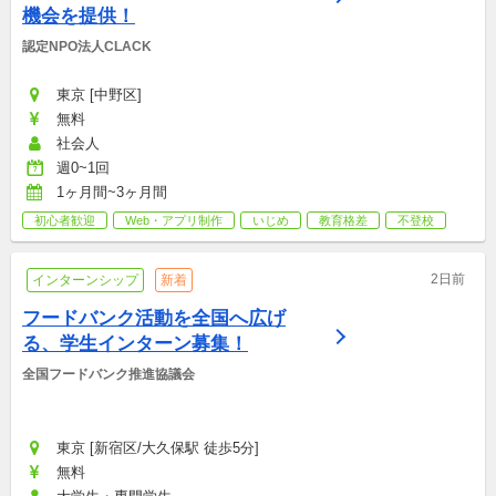
機会を提供！
認定NPO法人CLACK
東京 [中野区]
無料
社会人
週0~1回
1ヶ月間~3ヶ月間
初心者歓迎
Web・アプリ制作
いじめ
教育格差
不登校
2日前
インターンシップ
新着
フードバンク活動を全国へ広げ
る、学生インターン募集！
全国フードバンク推進協議会
東京 [新宿区/大久保駅 徒歩5分]
無料