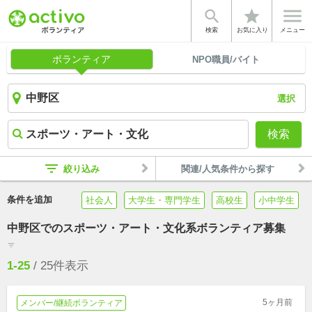


star
検索
お気に入り
メニュー
ボランティア
NPO職員/バイト
選択
検索
filter_list
絞り込み
関連/人気条件から探す
条件を追加
社会人
大学生・専門学生
高校生
小中学生
中野区でのスポーツ・アート・文化系ボランティア募集
filter_list
1-25
/
25
件表示
5ヶ月前
メンバー/継続ボランティア