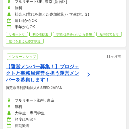
フルリモートOK, 東京 [新宿区]
無料
社会人(世代を超えた参加歓迎)・学生(大, 専)
週1回からOK
半年からOK
リモート可
初心者歓迎
学校/仕事終わりから参加
短時間でも可
世代を超えた参加歓迎
11ヶ月前
インターンシップ
【運営メンバー募集！】プロジェ
クトと事務局運営を担う運営メン
バーを募集します！
特定非営利活動法人A SEED JAPAN
フルリモート勤務, 東京
無料
大学生・専門学生
頻度は相談可
長期歓迎