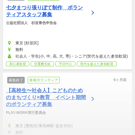
七夕まつり張りぼて制作　ボラン
ティアスタッフ募集
公益社団法人　杉並青色申告会
東京 [杉並区]
無料
社会人・学生(小, 中, 高, 大, 専)・シニア(世代を超えた参加歓迎)
初心者歓迎
交通費支給
平日中心
世代を超えた参加歓迎
6ヶ月前
募集終了
単発ボランティア
【高校生〜社会人】こどものため
のまちづくり×教育　イベント期間
のボランティア募集
PLAY-WORK実行委員会 
東京 [豊島区/東長崎駅 徒歩10分]
無料