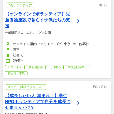
10日前
単発ボランティア
【オンラインでボランティア】児
童養護施設で暮らす子供たちの支
援
一般財団法人　みらいこども財団
オンライン開催/フルリモートOK, 東京, 大...他45件
無料
社会人
2年間~
リモート可
初心者歓迎
土日中心
成長意欲が高い
真面目・本気
約1ヶ月前
メンバー/継続ボランティア
【成長したい人!集まれ！】学生
NPOボランティアで自分を成長さ
せませんか？?