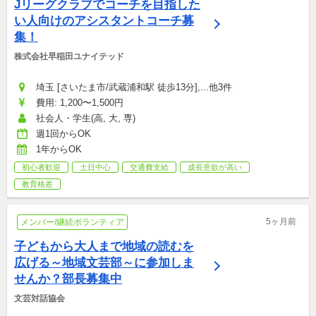
Jリーグクラブでコーチを目指した
い人向けのアシスタントコーチ募
集！
株式会社早稲田ユナイテッド
埼玉 [さいたま市/武蔵浦和駅 徒歩13分],...他3件
費用: 1,200〜1,500円
社会人・学生(高, 大, 専)
週1回からOK
1年からOK
初心者歓迎
土日中心
交通費支給
成長意欲が高い
教育格差
5ヶ月前
メンバー/継続ボランティア
子どもから大人まで地域の読むを
広げる～地域文芸部～に参加しま
せんか？部長募集中
文芸対話協会