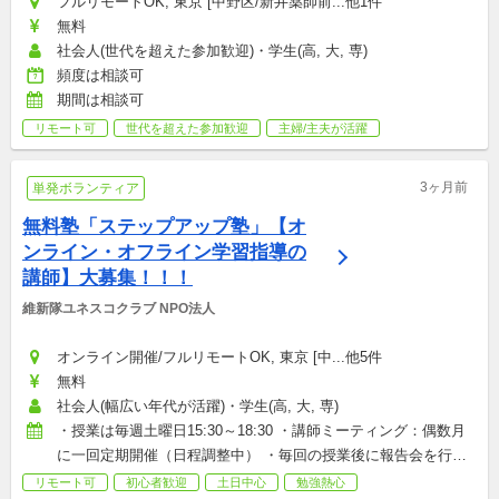
フルリモートOK, 東京 [中野区/新井薬師前...他1件
無料
社会人(世代を超えた参加歓迎)・学生(高, 大, 専)
頻度は相談可
期間は相談可
リモート可
世代を超えた参加歓迎
主婦/主夫が活躍
3ヶ月前
単発ボランティア
無料塾「ステップアップ塾」【オ
ンライン・オフライン学習指導の
講師】大募集！！！
維新隊ユネスコクラブ NPO法人
オンライン開催/フルリモートOK, 東京 [中...他5件
無料
社会人(幅広い年代が活躍)・学生(高, 大, 専)
・授業は毎週土曜日15:30～18:30 ・講師ミーティング：偶数月
に一回定期開催（日程調整中） ・毎回の授業後に報告会を行っ
ています。 ☆毎週の参加が必須というわけではありません☆ 
リモート可
初心者歓迎
土日中心
勉強熱心