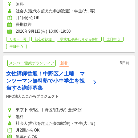
無料
社会人(世代を超えた参加歓迎)・学生(大, 専)
月1回からOK
長期歓迎
2026年9月1日(火) 18:00~19:30
リモート可
初心者歓迎
学校/仕事終わりから参加
土日中心
平日中心
5日前
メンバー/継続ボランティア
新着
女性講師歓迎！中野区／土曜　マ
ンツーマン無料塾で小中学生を担
当する講師募集
NPO法人ここからプロジェクト
東京 [中野区, 中野区/沼袋駅 徒歩8分]
無料
社会人(世代を超えた参加歓迎)・学生(大, 専)
月2回からOK
半年からOK