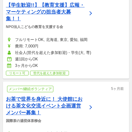
【学生歓迎!!】【教育支援】広報・
マーケティングの担当者大募
集！！
NPO法人こどもの教育を支援する会
フルリモートOK, 北海道, 東京, 愛知, 福岡
費用: 7,000円
社会人(世代を超えた参加歓迎)・学生(大, 専)
週1回からOK
3ヶ月からOK
リモート可
世代を超えた参加歓迎
5ヶ月前
メンバー/継続ボランティア
お茶で世界を身近に！ 大使館にお
ける茶文化交流イベント企画運営
メンバー募集！
国際茶の湯団体茶柳会