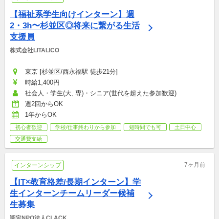
【福祉系学生向けインターン】週
2・3h〜杉並区◎将来に繋がる生活
支援員
株式会社LITALICO
東京 [杉並区/西永福駅 徒歩21分]
時給1,400円
社会人・学生(大, 専)・シニア(世代を超えた参加歓迎)
週2回からOK
1年からOK
初心者歓迎
学校/仕事終わりから参加
短時間でも可
土日中心
交通費支給
7ヶ月前
インターンシップ
【IT×教育格差/長期インターン】学
生インターンチームリーダー候補
生募集
認定NPO法人CLACK