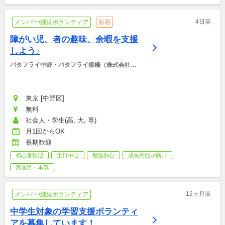
4日前
メンバー/継続ボランティア
新着
障がい児、者の趣味、余暇を支援
しよう♪
バタフライ中野・バタフライ板橋（株式会社
BCS)
東京 [中野区]
無料
社会人・学生(高, 大, 専)
月1回からOK
長期歓迎
初心者歓迎
土日中心
勉強熱心
成長意欲が高い
真面目・本気
12ヶ月前
メンバー/継続ボランティア
中学生対象の学習支援ボランティ
アを募集しています！