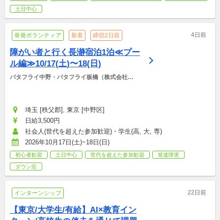
土日中心
4日前
単発ボランティア
新着
締切2日前
障がい者と行く長瀞宿泊1泊≪プー
ル編≫10/17(土)〜18(日)
バタフライ中野・バタフライ板橋（株式会社
BCS)
埼玉 [秩父郡], 東京 [中野区]
日給3,500円
社会人(世代を超えた参加歓迎)・学生(高, 大, 専)
2026年10月17日(土)~18日(日)
初心者歓迎
土日中心
世代を超えた参加歓迎
発達障害
ダウン症
22日前
インターンシップ
【東京/大学生/有給】AI×教育イン