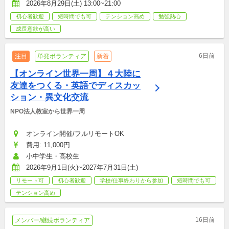
2026年8月29日(土) 13:00~21:00
初心者歓迎
短時間でも可
テンション高め
勉強熱心
成長意欲が高い
6日前
注目
単発ボランティア
新着
【オンライン世界一周】４大陸に
友達をつくる・英語でディスカッ
ション・異文化交流
NPO法人教室から世界一周
オンライン開催/フルリモートOK
費用: 11,000円
小中学生・高校生
2026年9月1日(火)~2027年7月31日(土)
リモート可
初心者歓迎
学校/仕事終わりから参加
短時間でも可
テンション高め
16日前
メンバー/継続ボランティア