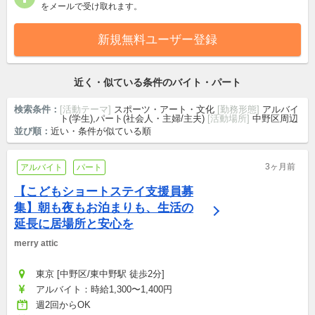
をメールで受け取れます。
新規無料ユーザー登録
近く・似ている条件のバイト・パート
検索条件：
[活動テーマ]
スポーツ・アート・文化
[勤務形態]
アルバイ
ト(学生),パート(社会人・主婦/主夫)
[活動場所]
中野区周辺
並び順：
近い・条件が似ている順
3ヶ月前
アルバイト
パート
【こどもショートステイ支援員募
集】朝も夜もお泊まりも、生活の
延長に居場所と安心を
merry attic
東京 [中野区/東中野駅 徒歩2分]
アルバイト：時給1,300〜1,400円
週2回からOK