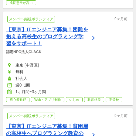
★1、2回だけの参加は受け付けておりません★
成長意欲が高い
9ヶ月前
メンバー/継続ボランティア
【東京】ITエンジニア募集！困難を
抱える高校生のプログラミング学
習をサポート！
認定NPO法人CLACK
東京 [中野区]
無料
社会人
週0~1回
1ヶ月間~3ヶ月間
初心者歓迎
Web・アプリ制作
いじめ
教育格差
不登校
9ヶ月前
メンバー/継続ボランティア
【東京】ITエンジニア募集！貧困層
の高校生へプログラミング教育の