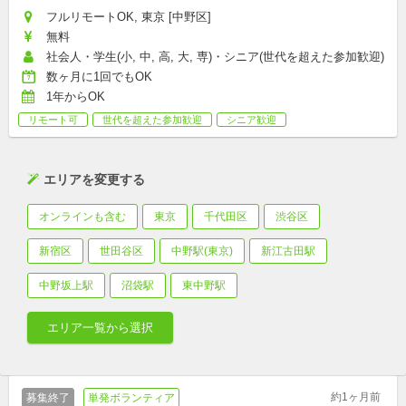
フルリモートOK, 東京 [中野区]
無料
社会人・学生(小, 中, 高, 大, 専)・シニア(世代を超えた参加歓迎)
数ヶ月に1回でもOK
1年からOK
リモート可
世代を超えた参加歓迎
シニア歓迎
エリアを変更する
オンラインも含む
東京
千代田区
渋谷区
新宿区
世田谷区
中野駅(東京)
新江古田駅
中野坂上駅
沼袋駅
東中野駅
エリア一覧から選択
約1ヶ月前
募集終了
単発ボランティア