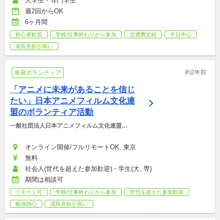
大学生・専門学生
週2回からOK
6ヶ月間
初心者歓迎
学校/仕事終わりから参加
交通費支給
平日中心
成長意欲が高い
約2年前
単発ボランティア
「アニメに未来があることを信じ
たい」日本アニメフィルム文化連
盟のボランティア活動
一般社団法人日本アニメフィルム文化連盟
(NAFCA)
オンライン開催/フルリモートOK, 東京
無料
社会人(世代を超えた参加歓迎)・学生(大, 専)
期間は相談可
リモート可
学校/仕事終わりから参加
世代を超えた参加歓迎
勉強熱心
成長意欲が高い