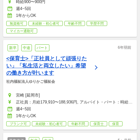
時給900〜900円
週4~5回
1年からOK
無資格可
未経験・初心者可
年齢不問
学歴不問
マイカー通勤可
6年弱前
新卒
中途
パート
<保育士>「正社員として頑張りた
い」「私生活と両立したい」希望
の働き方が叶います
社内福祉法人ゆりかご福祉会
宮崎 [延岡市]
正社員：月給179,910〜188,936円, アルバイト・パート：時給
850〜950円
週4~5回
1年からOK
ブランク可
未経験・初心者可
年齢不問
保育士
保育