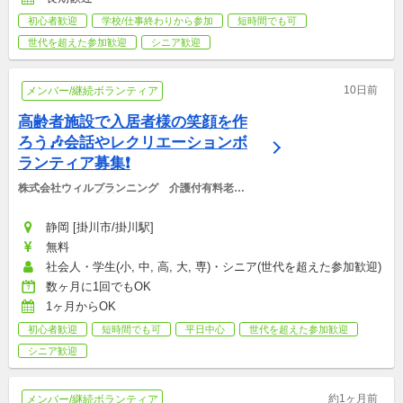
初心者歓迎
学校/仕事終わりから参加
短時間でも可
世代を超えた参加歓迎
シニア歓迎
10日前
メンバー/継続ボランティア
高齢者施設で入居者様の笑顔を作
ろう🎶会話やレクリエーションボ
ランティア募集❗️
株式会社ウィルプランニング　介護付有料老人
ホーム　ウィル掛川
静岡 [掛川市/掛川駅]
無料
社会人・学生(小, 中, 高, 大, 専)・シニア(世代を超えた参加歓迎)
数ヶ月に1回でもOK
1ヶ月からOK
初心者歓迎
短時間でも可
平日中心
世代を超えた参加歓迎
シニア歓迎
約1ヶ月前
メンバー/継続ボランティア