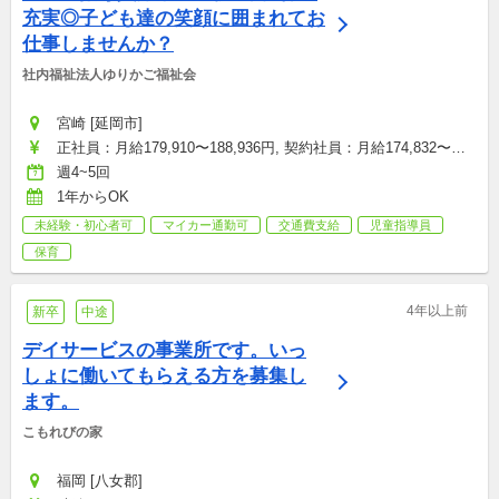
充実◎子ども達の笑顔に囲まれてお
仕事しませんか？
社内福祉法人ゆりかご福祉会
宮崎 [延岡市]
正社員：月給179,910〜188,936円, 契約社員：月給174,832〜
179,105円
週4~5回
1年からOK
未経験・初心者可
マイカー通勤可
交通費支給
児童指導員
保育
4年以上前
新卒
中途
デイサービスの事業所です。いっ
しょに働いてもらえる方を募集し
ます。
こもれびの家
福岡 [八女郡]