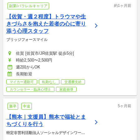
約1ヶ月前
副業/パラレルキャリア
【佐賀・週２程度】トラウマや生
きづらさを抱えた若者の心に寄り
添う心理スタッフ
ブリッジフォースマイル
佐賀 [佐賀市/JR佐賀駅 徒歩5分]
時給2,500〜2,500円
週2回からOK
長期歓迎
マイカー通勤可
転勤なし
交通費支給
カウンセラー・臨床心理士
家庭崩壊
5ヶ月前
新卒
中途
【熊本｜支援員】熊本で福祉とま
ちづくりを行う
特定非営利活動法人ソーシャルデザインワーク
ス