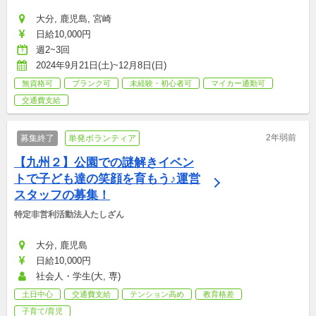
大分, 鹿児島, 宮崎
日給10,000円
週2~3回
2024年9月21日(土)~12月8日(日)
無資格可
ブランク可
未経験・初心者可
マイカー通勤可
交通費支給
2年弱前
募集終了
単発ボランティア
【九州２】公園での謎解きイベン
トで子ども達の笑顔を育もう♪運営
スタッフの募集！
特定非営利活動法人たしざん
大分, 鹿児島
日給10,000円
社会人・学生(大, 専)
土日中心
交通費支給
テンション高め
教育格差
子育て/育児