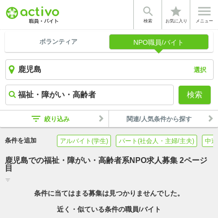


star
検索
お気に入り
メニュー
ボランティア
NPO職員/バイト
選択
検索
filter_list
絞り込み
関連/人気条件から探す
条件を追加
アルバイト(学生)
パート(社会人・主婦/主夫)
中途
鹿児島での福祉・障がい・高齢者系NPO求人募集 2ページ
目
filter_list
条件に当てはまる募集は見つかりませんでした。
近く・似ている条件の職員/バイト