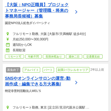
【大阪：NPO正職員】プロジェク
トマネージャー（管理職・将来の
事務局長候補）募集
認定NPO法人虹色ダイバーシティ
フルリモート勤務, 大阪 [大阪市/天満橋駅 徒歩4分]
月給250,000〜300,000円
週5回からOK
長期歓迎
リモート可
年齢不問
長期休暇あり
週休二日
交通費支給
2年以上前
募集終了
アルバイト
パート
副業/パラレルキャリア
SNSやオンラインサロンの運営♪動
画作成・編集できる方大募集❕
特定非営利活動法人WEL'S
フルリモート勤務, 東京 [足立区/見沼代親水公園駅 ...