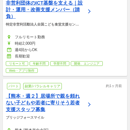
非営利団体のICT基盤を支える｜設
計・運用・改善支援メンバー（請
負）
特定非営利活動法人全国こども食堂支援センタ
ー・むすびえ
フルリモート勤務
時給2,000円
週4回からOK
長期歓迎
リモート可
年齢不問
学歴不問
開発、エンジニア
Web・アプリ制作
約1ヶ月前
パート
副業/パラレルキャリア
【熊本・週２】居場所で親を頼れ
ない子どもや若者に寄りそう若者
支援スタッフ募集
ブリッジフォースマイル