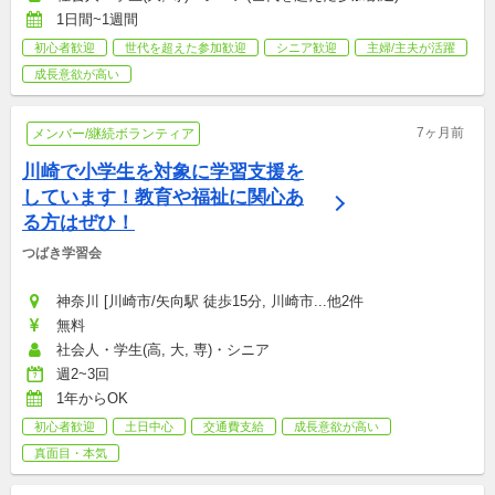
1日間~1週間
初心者歓迎
世代を超えた参加歓迎
シニア歓迎
主婦/主夫が活躍
成長意欲が高い
7ヶ月前
メンバー/継続ボランティア
川崎で小学生を対象に学習支援を
しています！教育や福祉に関心あ
る方はぜひ！
つばき学習会
神奈川 [川崎市/矢向駅 徒歩15分, 川崎市...他2件
無料
社会人・学生(高, 大, 専)・シニア
週2~3回
1年からOK
初心者歓迎
土日中心
交通費支給
成長意欲が高い
真面目・本気