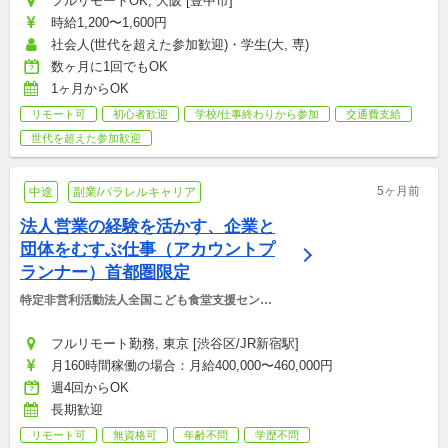
フルリモートOK, 大阪 [豊中市]
時給1,200〜1,600円
社会人(世代を超えた参加歓迎)・学生(大, 専)
数ヶ月に1回でもOK
1ヶ月からOK
リモート可
初心者歓迎
学校/仕事終わりから参加
交通費支給
世代を超えた参加歓迎
5ヶ月前
中途
副業/パラレルキャリア
法人営業の経験を活かす、企業と
団体をむすぶ仕事（アカウントプ
ランナー）首都圏限定
特定非営利活動法人全国こども食堂支援センタ
ー・むすびえ
フルリモート勤務, 東京 [渋谷区/JR新宿駅]
月160時間稼働の場合：月給400,000〜460,000円
週4回からOK
長期歓迎
リモート可
無資格可
年齢不問
学歴不問