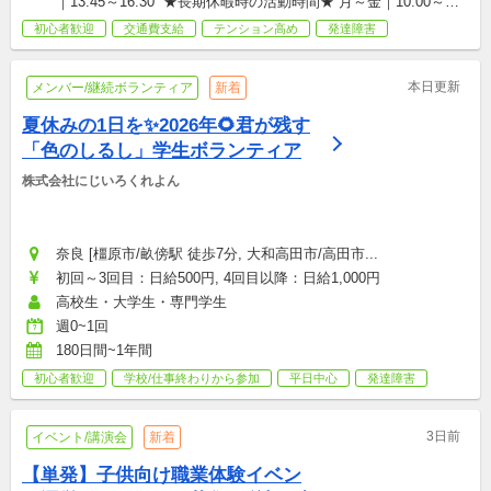
｜13:45～16:30  ★長期休暇時の活動時間★ 月～金｜10:00～
16:00
初心者歓迎
交通費支給
テンション高め
発達障害
本日更新
メンバー/継続ボランティア
新着
夏休みの1日を✨2026年🌻君が残す
「色のしるし」学生ボランティア
株式会社にじいろくれよん
奈良 [橿原市/畝傍駅 徒歩7分, 大和高田市/高田市...
初回～3回目：日給500円, 4回目以降：日給1,000円
高校生・大学生・専門学生
週0~1回
180日間~1年間
初心者歓迎
学校/仕事終わりから参加
平日中心
発達障害
3日前
イベント/講演会
新着
【単発】子供向け職業体験イベン