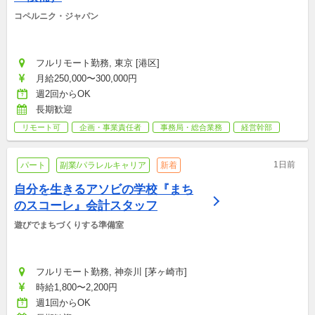
コペルニク・ジャパン
フルリモート勤務, 東京 [港区]
月給250,000〜300,000円
週2回からOK
長期歓迎
リモート可
企画・事業責任者
事務局・総合業務
経営幹部
1日前
パート
副業/パラレルキャリア
新着
自分を生きるアソビの学校『まち
のスコーレ』会計スタッフ
遊びでまちづくりする準備室
フルリモート勤務, 神奈川 [茅ヶ崎市]
時給1,800〜2,200円
週1回からOK