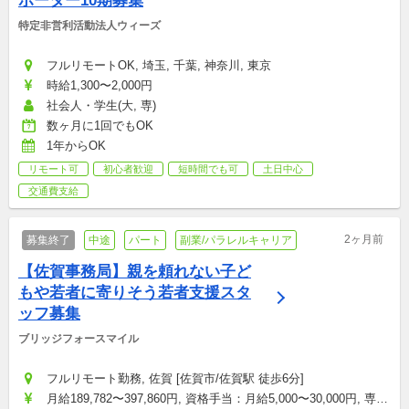
ポーター10期募集
特定非営利活動法人ウィーズ
フルリモートOK, 埼玉, 千葉, 神奈川, 東京
時給1,300〜2,000円
社会人・学生(大, 専)
数ヶ月に1回でもOK
1年からOK
リモート可
初心者歓迎
短時間でも可
土日中心
交通費支給
2ヶ月前
募集終了
中途
パート
副業/パラレルキャリア
【佐賀事務局】親を頼れない子ど
もや若者に寄りそう若者支援スタ
ッフ募集
ブリッジフォースマイル
フルリモート勤務, 佐賀 [佐賀市/佐賀駅 徒歩6分]
月給189,782〜397,860円, 資格手当：月給5,000〜30,000円, 専門