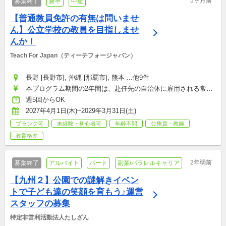
5ヶ月前
募集終了
新卒
中途
【普通教員免許の有無は問いませ
ん】公立学校の教員を目指しませ
んか！
Teach For Japan（ティーチフォージャパン）
長野 [長野市], 沖縄 [那覇市], 熊本 ...他9件
本プログラム期間の2年間は、赴任先の自治体に雇用される常勤
講師(地方公共団体の教育職員)として勤務していただきます。  
週5回からOK
Teach For Japanとの雇用関係は発生致しません。 そのため原則
2027年4月1日(木)~2029年3月31日(土)
として、就労条件・待遇・福利厚生などは雇用主となる赴任先の
ブランク可
未経験・初心者可
年齢不問
公務員・教師
自治体の規定に従います。：月給220,000〜400,000円
教育格差
2年弱前
募集終了
アルバイト
パート
副業/パラレルキャリア
【九州２】公園での謎解きイベン
トで子ども達の笑顔を育もう♪運営
スタッフの募集
特定非営利活動法人たしざん