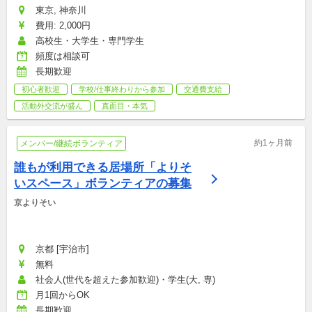
東京, 神奈川
費用: 2,000円
高校生・大学生・専門学生
頻度は相談可
長期歓迎
初心者歓迎
学校/仕事終わりから参加
交通費支給
活動外交流が盛ん
真面目・本気
約1ヶ月前
メンバー/継続ボランティア
誰もが利用できる居場所「よりそ
いスペース」ボランティアの募集
京よりそい
京都 [宇治市]
無料
社会人(世代を超えた参加歓迎)・学生(大, 専)
月1回からOK
長期歓迎