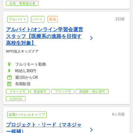
企画・事業責任者
2日前
アルバイト
パート
新着
アルバイト/オンライン学習会運営
スタッフ【医療系の進路を目指す
高校生対象】
NPO法人キッズドア
フルリモート勤務
時給1,300円
週1回からOK
長期歓迎
リモート可
無資格可
ブランク可
未経験・初心者可
土日のみ
4ヶ月前
副業/パラレルキャリア
プロジェクト・リード（マネジャ
ー候補）