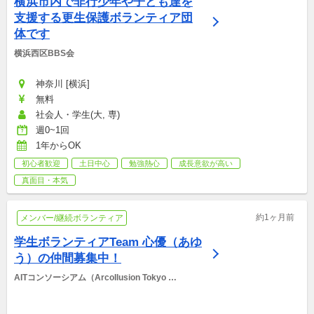
横浜市内で非行少年や子ども達を
支援する更生保護ボランティア団
体です
横浜西区BBS会
神奈川 [横浜]
無料
社会人・学生(大, 専)
週0~1回
1年からOK
初心者歓迎
土日中心
勉強熱心
成長意欲が高い
真面目・本気
約1ヶ月前
メンバー/継続ボランティア
学生ボランティアTeam 心優（あゆ
う）の仲間募集中！
AITコンソーシアム（ArcoIlusion Tokyo 
Consortium）