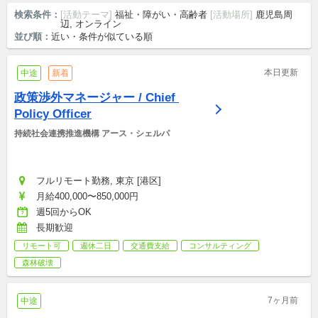
検索条件：
[活動テーマ]
福祉・障がい・高齢者
[活動場所]
鹿児島周
辺, オンライン
並び順：
近い・条件が似ている順
本日更新
中途
新着
政策渉外マネージャー / Chief 
Policy Officer
持続社会連携推進機構 アース・シェルパ
フルリモート勤務, 東京 [港区]
月給400,000〜850,000円
週5回からOK
長期歓迎
リモート可
週休二日
交通費支給
コンサルティング
森林破壊
7ヶ月前
中途