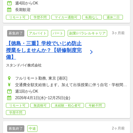
支援職手当：月給12,500〜87,500円
週4回からOK
長期歓迎
リモート可
学歴不問
マイカー通勤可
転勤なし
週休二日
3ヶ月前
募集終了
アルバイト
パート
副業/パラレルキャリア
【徳島・三重】学校でいじめ防止
授業をしませんか？【研修制度完
備】
スタンドバイ株式会社
フルリモート勤務, 東京 [港区]
交通費全額支給致します。加えて出張授業に伴う自宅・学校間の
移動時間も時給換算いたします (往復最大2時間）：時給1,256円
週1回からOK
2026年4月1日(水)~12月25日(金)
リモート可
無資格可
未経験・初心者可
年齢不問
学歴不問
2ヶ月前
募集終了
中途