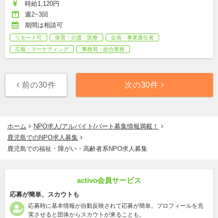
時給1,120円
週2~3回
期間は相談可
リモート可
保育・介護・医療
企画・事業責任者
広報・マーケティング
事務局・総合業務
前の30件
次の30件
ホーム
NPO求人/アルバイト/パート募集情報満載！
鹿児島でのNPO求人募集
鹿児島での福祉・障がい・高齢者系NPO求人募集
activo会員サービス
応募が簡単、スカウトも
応募時に基本情報が自動反映されて応募が簡単。プロフィールを充
実させると団体からスカウトが来ることも。