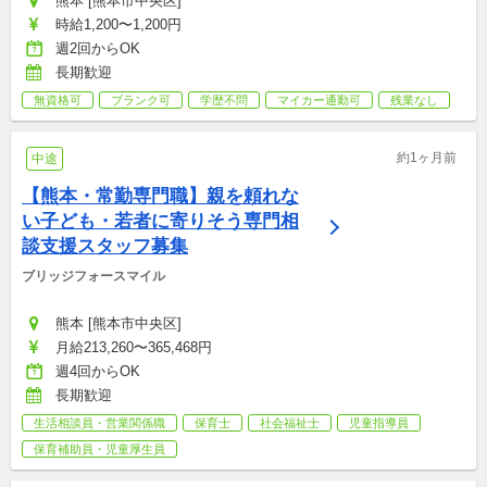
熊本 [熊本市中央区]
時給1,200〜1,200円
週2回からOK
長期歓迎
無資格可
ブランク可
学歴不問
マイカー通勤可
残業なし
約1ヶ月前
中途
【熊本・常勤専門職】親を頼れな
い子ども・若者に寄りそう専門相
談支援スタッフ募集
ブリッジフォースマイル
熊本 [熊本市中央区]
月給213,260〜365,468円
週4回からOK
長期歓迎
生活相談員・営業関係職
保育士
社会福祉士
児童指導員
保育補助員・児童厚生員