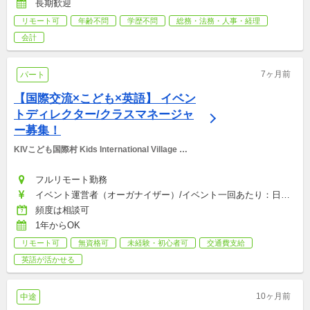
長期歓迎
リモート可
年齢不問
学歴不問
総務・法務・人事・経理
会計
7ヶ月前
パート
【国際交流×こども×英語】 イベン
トディレクター/クラスマネージャ
ー募集！
KIVこども国際村 Kids International Village 
Japan
フルリモート勤務
イベント運営者（オーガナイザー）/イベント一回あたり：日給
12,000円, サポートディレクター/イベント一回あたり：日給
頻度は相談可
10,000円, クラスエンジェルクラスマネージャー：日給7,000円
1年からOK
リモート可
無資格可
未経験・初心者可
交通費支給
英語が活かせる
10ヶ月前
中途