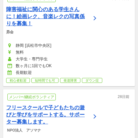
障害福祉に関心のある学生さん
に！絵画レク、音楽レクの写真係
りを募集！
昴会
静岡 [浜松市中央区]
無料
大学生・専門学生
数ヶ月に1回でもOK
長期歓迎
初心者歓迎
短時間でも可
発達障害
ダウン症
28日前
メンバー/継続ボランティア
フリースクールで子どもたちの遊
びと学びをサポートする。サポー
ター募集します。
 NPO法人　アソマナ