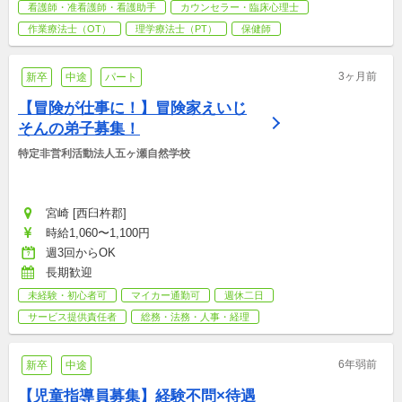
看護師・准看護師・看護助手
カウンセラー・臨床心理士
作業療法士（OT）
理学療法士（PT）
保健師
3ヶ月前
新卒
中途
パート
【冒険が仕事に！】冒険家えいじ
そんの弟子募集！
特定非営利活動法人五ヶ瀬自然学校
宮崎 [西臼杵郡]
時給1,060〜1,100円
週3回からOK
長期歓迎
未経験・初心者可
マイカー通勤可
週休二日
サービス提供責任者
総務・法務・人事・経理
6年弱前
新卒
中途
【児童指導員募集】経験不問×待遇