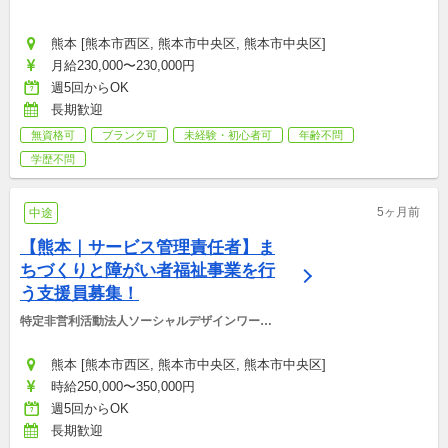
熊本 [熊本市西区, 熊本市中央区, 熊本市中央区]
月給230,000〜230,000円
週5回からOK
長期歓迎
無資格可
ブランク可
未経験・初心者可
年齢不問
学歴不問
5ヶ月前
中途
【熊本｜サービス管理責任者】ま
ちづくりと障がい者福祉事業を行
う支援員募集！
特定非営利活動法人ソーシャルデザインワーク
ス
熊本 [熊本市西区, 熊本市中央区, 熊本市中央区]
時給250,000〜350,000円
週5回からOK
長期歓迎