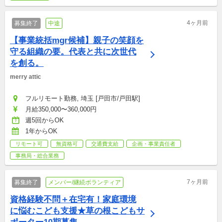
4ヶ月前
募集終了
中途
【事業統括mgr候補】親子の笑顔を
守る組織の要。代表と共に次世代
を創る。
merry attic
フルリモート勤務, 埼玉 [戸田市/戸田駅]
月給350,000〜360,000円
週5回からOK
1年からOK
リモート可
無資格可
交通費支給
企画・事業責任者
事務局・総合業務
7ヶ月前
募集終了
メンバー/継続ボランティア
資格経験不問＋在宅有！家庭環境
に悩むこども支援★草の根こどもサ