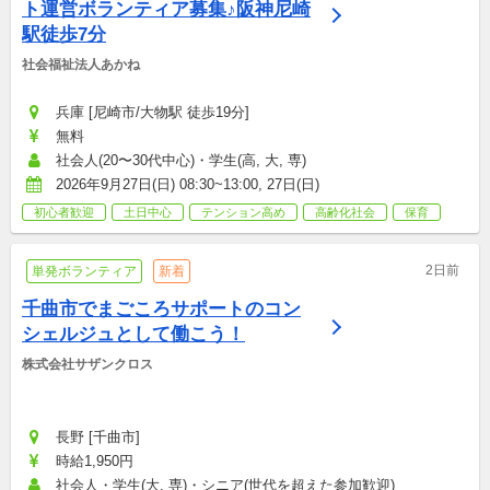
ト運営ボランティア募集♪阪神尼崎
駅徒歩7分
社会福祉法人あかね
兵庫 [尼崎市/大物駅 徒歩19分]
無料
社会人(20〜30代中心)・学生(高, 大, 専)
2026年9月27日(日) 08:30~13:00, 27日(日)
初心者歓迎
土日中心
テンション高め
高齢化社会
保育
2日前
単発ボランティア
新着
千曲市でまごころサポートのコン
シェルジュとして働こう！
株式会社サザンクロス
長野 [千曲市]
時給1,950円
社会人・学生(大, 専)・シニア(世代を超えた参加歓迎)