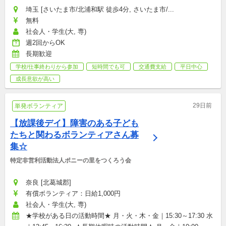
埼玉 [さいたま市/北浦和駅 徒歩4分, さいたま市/...
無料
社会人・学生(大, 専)
週2回からOK
長期歓迎
学校/仕事終わりから参加
短時間でも可
交通費支給
平日中心
成長意欲が高い
29日前
単発ボランティア
【放課後デイ】障害のある子ども
たちと関わるボランティアさん募
集☆
特定非営利活動法人ポニーの里をつくろう会
奈良 [北葛城郡]
有償ボランティア：日給1,000円
社会人・学生(大, 専)
★学校がある日の活動時間★ 月・火・木・金｜15:30～17:30 水