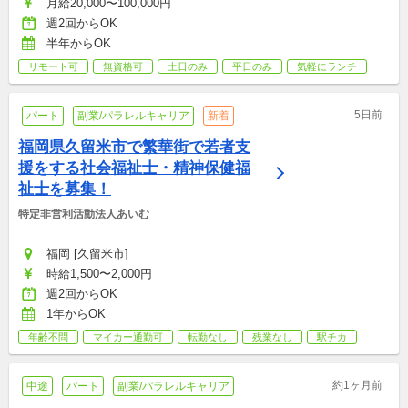
月給20,000〜100,000円
週2回からOK
半年からOK
リモート可
無資格可
土日のみ
平日のみ
気軽にランチ
5日前
パート
副業/パラレルキャリア
新着
福岡県久留米市で繁華街で若者支
援をする社会福祉士・精神保健福
祉士を募集！
特定非営利活動法人あいむ
福岡 [久留米市]
時給1,500〜2,000円
週2回からOK
1年からOK
年齢不問
マイカー通勤可
転勤なし
残業なし
駅チカ
約1ヶ月前
中途
パート
副業/パラレルキャリア