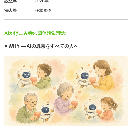
設立年
2026年
法人格
任意団体
AIかけこみ寺の団体活動理念
■ WHY ― AIの恩恵をすべての人へ。