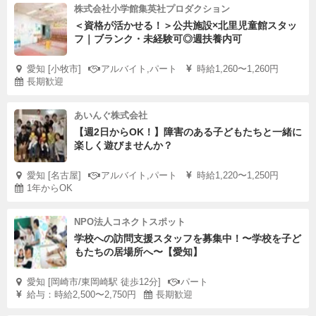
株式会社小学館集英社プロダクション
＜資格が活かせる！＞公共施設×北里児童館スタッ
フ｜ブランク・未経験可◎週扶養内可
愛知 [小牧市]
アルバイト,パート
時給1,260〜1,260円
長期歓迎
あいんぐ株式会社
【週2日からOK！】障害のある子どもたちと一緒に
楽しく遊びませんか？
愛知 [名古屋]
アルバイト,パート
時給1,220〜1,250円
1年からOK
NPO法人コネクトスポット
学校への訪問支援スタッフを募集中！〜学校を子ど
もたちの居場所へ〜【愛知】
愛知 [岡崎市/東岡崎駅 徒歩12分]
パート
給与：時給2,500〜2,750円
長期歓迎