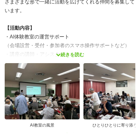
さまざまな形で一緒に活動を広げてくれる仲間を募集して
います。
【活動内容】
・AI体験教室の運営サポート
（会場設営・受付・参加者のスマホ操作サポートなど）
・講座の講師・アシスタント
続きを読む
・地域の関係者との連携
（生涯学習センター・社会福祉協議会・教育委員会など）
・広報活動（チラシ配布・SNS発信）
・自治体・企業からの依頼案件への参加（平日あり）
【参加するメリット】
・急成長フェーズのNPOに関われる希少な経験
・AI × 社会貢献の実践
AI教室の風景
ひとりひとりに寄り添うA
・ガクチカ＆履歴書に書けるAI活用経験