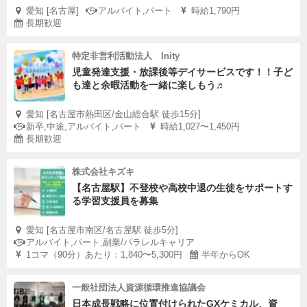
愛知 [名古屋]
アルバイト,パート
時給1,790円
長期歓迎
特定非営利活動法人 Inity
児童発達支援・放課後等デイサービスです！！子ど
も達と余暇活動を一緒に楽しもう♬
愛知 [名古屋市熱田区/金山総合駅 徒歩15分]
新卒,中途,アルバイト,パート
時給1,027〜1,450円
長期歓迎
株式会社キズキ
【名古屋駅】不登校や高校中退の生徒をサポートす
る学習支援員を募集
愛知 [名古屋市南区/名古屋駅 徒歩5分]
アルバイト,パート,副業/パラレルキャリア
1コマ（90分）あたり：1,840〜5,300円
半年からOK
一般社団法人資源循環推進協議会
日本成長戦略に位置付けられたGXケミカル、資