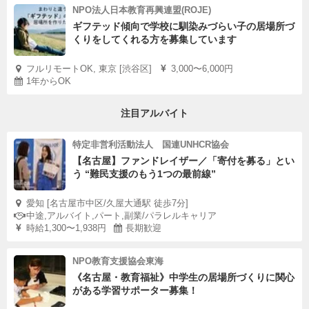
NPO法人日本教育再興連盟(ROJE)
ギフテッド傾向で学校に馴染みづらい子の居場所づ
くりをしてくれる方を募集しています
フルリモートOK, 東京 [渋谷区]
3,000〜6,000円
1年からOK
注目アルバイト
特定非営利活動法人 国連UNHCR協会
【名古屋】ファンドレイザー／「寄付を募る」とい
う “難民支援のもう1つの最前線”
愛知 [名古屋市中区/久屋大通駅 徒歩7分]
中途,アルバイト,パート,副業/パラレルキャリア
時給1,300〜1,938円
長期歓迎
NPO教育支援協会東海
《名古屋・教育福祉》中学生の居場所づくりに関心
がある学習サポーター募集！