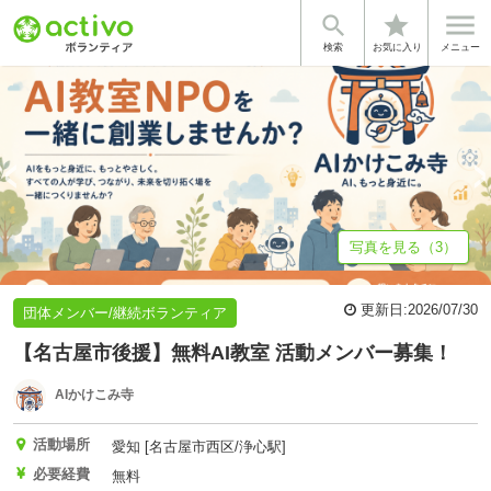


star
基本情報
募集詳細
体験談・雰囲気
団体情報
検索
お気に入り
メニュー
写真を見る（3）
更新日:
2026/07/30
団体メンバー/継続ボランティア
【名古屋市後援】無料AI教室 活動メンバー募集！
AIかけこみ寺
活動場所
愛知 [名古屋市西区/浄心駅]
必要経費
無料