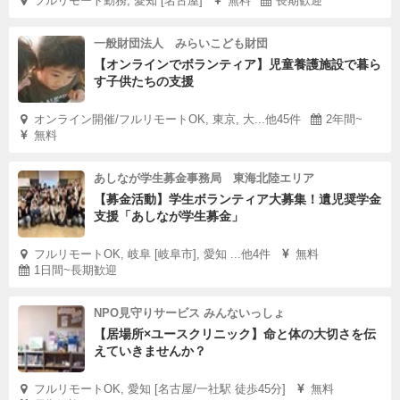
フルリモート勤務, 愛知 [名古屋]
無料
長期歓迎
一般財団法人 みらいこども財団
【オンラインでボランティア】児童養護施設で暮ら
す子供たちの支援
オンライン開催/フルリモートOK, 東京, 大...他45件
2年間~
無料
あしなが学生募金事務局 東海北陸エリア
【募金活動】学生ボランティア大募集！遺児奨学金
支援「あしなが学生募金」
フルリモートOK, 岐阜 [岐阜市], 愛知 ...他4件
無料
1日間~長期歓迎
NPO見守りサービス みんないっしょ
【居場所×ユースクリニック】命と体の大切さを伝
えていきませんか？
フルリモートOK, 愛知 [名古屋/一社駅 徒歩45分]
無料