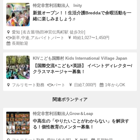
特定非営利活動法人 Inity
新規オープン！！生活介護Breddaで余暇活動を一
緒に楽しみましょう♬
愛知 [名古屋/熱田神宮伝馬町駅 徒歩3分]
新卒,中途,アルバイト,パート
時給1,027〜1,450円
長期歓迎
KIVこども国際村 Kids International Village Japan
【国際交流×こども×英語】 イベントディレクター/
クラスマネージャー募集！
フルリモート勤務
パート
日給7,000円
1年からOK
関連ボランティア
特定非営利活動法人Grow＆Leap
中高生の「やりたいことがわからない」を解決す
る！個性教育のメンター募集！