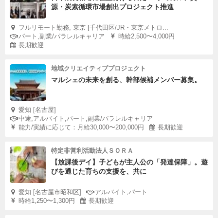
源・炭素循環市場創出プロジェクト推進
フルリモート勤務, 東京 [千代田区/JR・東京メトロ...
パート,副業/パラレルキャリア
時給2,500〜4,000円
長期歓迎
地域クリエイティブプロジェクト
マルシェの未来を創る、幹部候補メンバー募集。
愛知 [名古屋]
中途,アルバイト,パート,副業/パラレルキャリア
能力/実績に応じて：月給30,000〜200,000円
長期歓迎
特定非営利活動法人ＳＯＲＡ
【放課後デイ】子どもが主人公の「発達保障」。遊
びを通じた育ちの支援を、共に
愛知 [名古屋市昭和区]
アルバイト,パート
時給1,250〜1,300円
長期歓迎