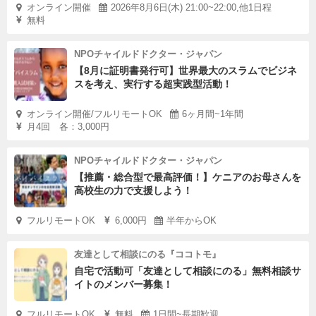
オンライン開催
2026年8月6日(木) 21:00~22:00,他1日程
無料
NPOチャイルドドクター・ジャパン
【8月に証明書発行可】世界最大のスラムでビジネ
スを考え、実行する超実践型活動！
オンライン開催/フルリモートOK
6ヶ月間~1年間
月4回 各：3,000円
NPOチャイルドドクター・ジャパン
【推薦・総合型で最高評価！】ケニアのお母さんを
高校生の力で支援しよう！
フルリモートOK
6,000円
半年からOK
友達として相談にのる『ココトモ』
自宅で活動可「友達として相談にのる」無料相談サ
イトのメンバー募集！
フルリモートOK
無料
1日間~長期歓迎