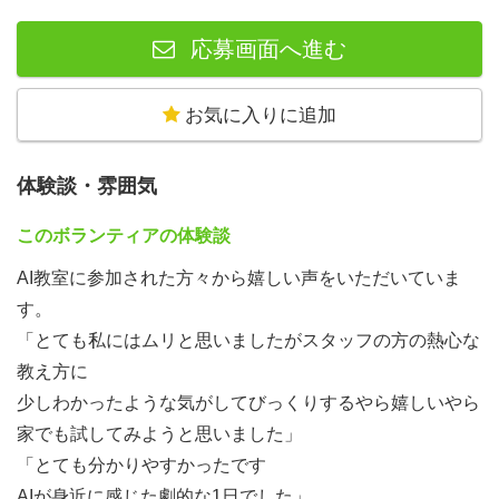
・AIフル活用のAIネイティブな組織運営を体験
・学生・求職者の方には、活動風景の写真撮影・提供も行
応募画面へ進む
います。
自己アピールや履歴書にご活用ください！
お気に入りに追加
【こんな方を歓迎】
体験談・雰囲気
・「AIを届ける側に回りたい」という想いがある方
・AI経験不問！
このボランティアの体験談
・大学生から社会人・シニアまで年齢不問
AI教室に参加された方々から嬉しい声をいただいていま
す。
「とても私にはムリと思いましたがスタッフの方の熱心な
教え方に
少しわかったような気がしてびっくりするやら嬉しいやら
家でも試してみようと思いました」
「とても分かりやすかったです
AIが身近に感じた劇的な1日でした」