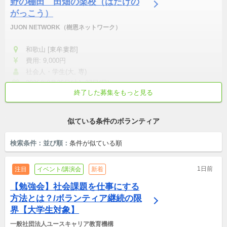
野の棚田　田畑の楽校（はたけの
がっこう）
JUON NETWORK（樹恩ネットワーク）
和歌山 [東牟婁郡]
費用: 9,000円
社会人・学生(大, 専)
2026年9月26日(土)~27日(日)
終了した募集をもっと見る
初心者歓迎
土日中心
勉強熱心
成長意欲が高い
真面目・本気
似ている条件のボランティア
検索条件：
並び順：
条件が似ている順
1日前
注目
イベント/講演会
新着
【勉強会】社会課題を仕事にする
方法とは？/ボランティア継続の限
界【大学生対象】
一般社団法人ユースキャリア教育機構