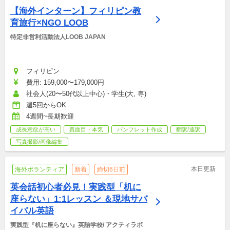
【海外インターン】フィリピン教
育旅行×NGO LOOB
特定非営利活動法人LOOB JAPAN
フィリピン
費用: 159,000〜179,000円
社会人(20〜50代以上中心)・学生(大, 専)
週5回からOK
4週間~長期歓迎
成長意欲が高い
真面目・本気
パンフレット作成
翻訳/通訳
写真撮影/画像編集
本日更新
海外ボランティア
新着
締切6日前
英会話初心者必見！実践型「机に
座らない」1:1レッスン ＆現地サバ
イバル英語
実践型『机に座らない』英語学校/ アクティラボ