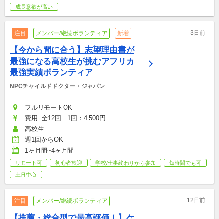
成長意欲が高い
3日前
注目
メンバー/継続ボランティア
新着
【今から間に合う】志望理由書が
最強になる高校生が挑むアフリカ
最強実績ボランティア
NPOチャイルドドクター・ジャパン
フルリモートOK
費用: 全12回　1回：4,500円
高校生
週1回からOK
1ヶ月間~4ヶ月間
リモート可
初心者歓迎
学校/仕事終わりから参加
短時間でも可
土日中心
12日前
注目
メンバー/継続ボランティア
【推薦・総合型で最高評価！】ケ