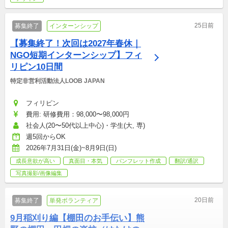
25日前
募集終了
インターンシップ
【募集終了！次回は2027年春休｜
NGO短期インターンシップ】フィ
リピン10日間
特定非営利活動法人LOOB JAPAN
フィリピン
費用: 研修費用：98,000〜98,000円
社会人(20〜50代以上中心)・学生(大, 専)
週5回からOK
2026年7月31日(金)~8月9日(日)
成長意欲が高い
真面目・本気
パンフレット作成
翻訳/通訳
写真撮影/画像編集
20日前
募集終了
単発ボランティア
9月稲刈り編【棚田のお手伝い】熊