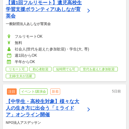
【週1回フルリモート】遺児高校生
学習支援ボランティア/あしなが育
英会
一般財団法人あしなが育英会
フルリモートOK
無料
社会人(世代を超えた参加歓迎)・学生(大, 専)
週1回からOK
半年からOK
リモート可
初心者歓迎
短時間でも可
世代を超えた参加歓迎
主婦/主夫が活躍
5日前
注目
イベント/講演会
新着
【中学生・高校生対象】様々な大
人の生き方に出会う「ミライド
ア」オンライン開催
NPO法人アスデッサン