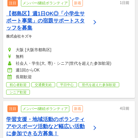
1日前
注目
メンバー/継続ボランティア
新着
【都島区】週1日OK◎「小学生サ
ポート事業」の宿題サポートスタ
ッフを募集
株式会社キズキ
大阪 [大阪市都島区]
無料
社会人・学生(大, 専)・シニア(世代を超えた参加歓迎)
週1回からOK
長期歓迎
初心者歓迎
交通費支給
平日中心
世代を超えた参加歓迎
シニア歓迎
4日前
注目
メンバー/継続ボランティア
新着
学習支援・地域活動のボランティ
アやスポーツ活動など幅広い活動
に参加できる方募集！