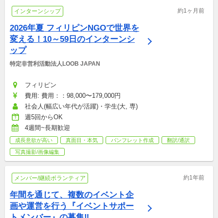
約1ヶ月前
インターンシップ
2026年夏 フィリピンNGOで世界を
変える！10～59日のインターンシ
ップ
特定非営利活動法人LOOB JAPAN
フィリピン
費用: 費用：：98,000〜179,000円
社会人(幅広い年代が活躍)・学生(大, 専)
週5回からOK
4週間~長期歓迎
成長意欲が高い
真面目・本気
パンフレット作成
翻訳/通訳
写真撮影/画像編集
約1年前
メンバー/継続ボランティア
年間を通じて、複数のイベント企
画や運営を行う『イベントサポー
トメンバー』の募集‼