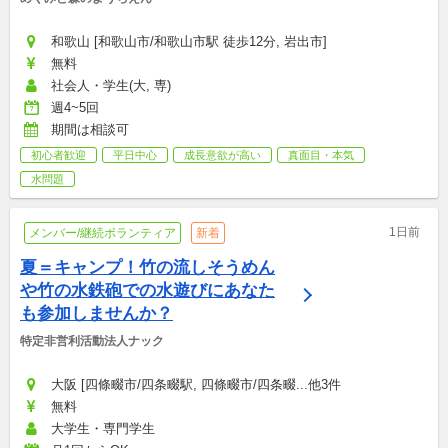
和歌山 [和歌山市/和歌山市駅 徒歩12分, 岩出市]
無料
社会人・学生(大, 専)
週4~5回
期間は相談可
初心者歓迎
平日中心
成長意欲が高い
真面目・本気
水問題
1日前
メンバー/継続ボランティア
新着
夏＝キャンプ！竹の流しそうめん
や竹の水鉄砲での水遊びにあなた
も参加しませんか？
特定非営利活動法人ナック
大阪 [四條畷市/四条畷駅, 四條畷市/四条畷...他3件
無料
大学生・専門学生