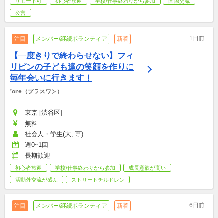
リモート可
初心者歓迎
学校/仕事終わりから参加
国際交流
公害
1日前
注目
メンバー/継続ボランティア
新着
【一度きりで終わらせない】フィ
リピンの子ども達の笑顔を作りに
毎年会いに行きます！
⁺one（プラスワン）
東京 [渋谷区]
無料
社会人・学生(大, 専)
週0~1回
長期歓迎
初心者歓迎
学校/仕事終わりから参加
成長意欲が高い
活動外交流が盛ん
ストリートチルドレン
6日前
注目
メンバー/継続ボランティア
新着