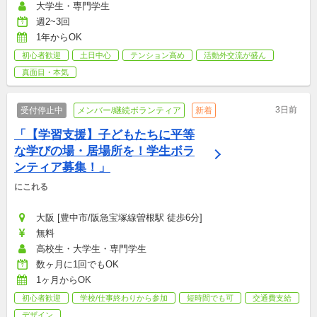
大学生・専門学生
週2~3回
1年からOK
初心者歓迎
土日中心
テンション高め
活動外交流が盛ん
真面目・本気
3日前
受付停止中
メンバー/継続ボランティア
新着
「【学習支援】子どもたちに平等
な学びの場・居場所を！学生ボラ
ンティア募集！」
にこれる
大阪 [豊中市/阪急宝塚線曽根駅 徒歩6分]
無料
高校生・大学生・専門学生
数ヶ月に1回でもOK
1ヶ月からOK
初心者歓迎
学校/仕事終わりから参加
短時間でも可
交通費支給
デザイン