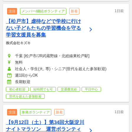
1日前
注目
メンバー/継続ボランティア
新着
【松戸市】虐待などで学校に行け
ない子どもたちの学習機会を守る
学習支援員を募集
株式会社キズキ
千葉 [松戸市/JR武蔵野線・北総線東松戸駅]
無料
社会人・学生(大, 専)・シニア(世代を超えた参加歓迎)
週1回からOK
長期歓迎
初心者歓迎
短時間でも可
交通費支給
平日中心
世代を超えた参加歓迎
1日前
注目
単発ボランティア
新着
【9月12日（土）】第34回大阪淀川
ナイトマラソン　運営ボランティ