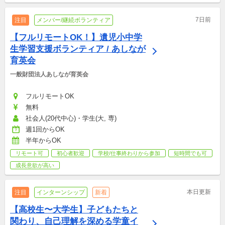
7日前
注目
メンバー/継続ボランティア
【フルリモートOK！】遺児小中学
生学習支援ボランティア / あしなが
育英会
一般財団法人あしなが育英会
フルリモートOK
無料
社会人(20代中心)・学生(大, 専)
週1回からOK
半年からOK
リモート可
初心者歓迎
学校/仕事終わりから参加
短時間でも可
成長意欲が高い
本日更新
注目
インターンシップ
新着
【高校生〜大学生】子どもたちと
関わり、自己理解を深める学童イ