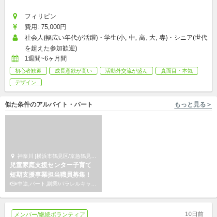
フィリピン
費用: 75,000円
社会人(幅広い年代が活躍)・学生(小, 中, 高, 大, 専)・シニア(世代
を超えた参加歓迎)
1週間~6ヶ月間
初心者歓迎
成長意欲が高い
活動外交流が盛ん
真面目・本気
デザイン
似た条件のアルバイト・パート
もっと見る＞
神奈川 [横浜市鶴見区/京急鶴見駅 徒歩2分] サードプレイス
大阪 [和泉市/北信太駅 徒歩10分] 株式会社エデュケーショナルネットワーク
児童家庭支援センター子育て
毎週(金)☆和泉市の小学生の学
短期支援事業担当職員募集！
習サポート！
中途,パート,副業/パラレルキャリア
アルバイト,パート,副業/パラレルキャリア
10日前
メンバー/継続ボランティア