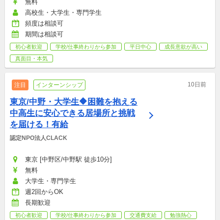
無料
高校生・大学生・専門学生
頻度は相談可
期間は相談可
初心者歓迎
学校/仕事終わりから参加
平日中心
成長意欲が高い
真面目・本気
10日前
注目
インターンシップ
東京/中野・大学生🔶困難を抱える
中高生に安心できる居場所と挑戦
を届ける！有給
認定NPO法人CLACK
東京 [中野区/中野駅 徒歩10分]
無料
大学生・専門学生
週2回からOK
長期歓迎
初心者歓迎
学校/仕事終わりから参加
交通費支給
勉強熱心