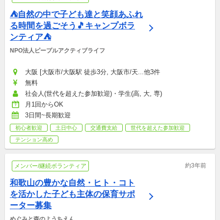
⛺自然の中で子ども達と笑顔あふれ
る時間を過ごそう🎵キャンプボラ
ンティア⛺
NPO法人ピープルアクティブライフ
大阪 [大阪市/大阪駅 徒歩3分, 大阪市/天...他3件
無料
社会人(世代を超えた参加歓迎)・学生(高, 大, 専)
月1回からOK
3日間~長期歓迎
初心者歓迎
土日中心
交通費支給
世代を超えた参加歓迎
テンション高め
約3年前
メンバー/継続ボランティア
和歌山の豊かな自然・ヒト・コト
を活かした子ども主体の保育サポ
ーター募集
めぐみと森のようちえん