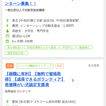
ンターン募集！！
一般社団法人子供教育創造機構
東京 [中央区/勝どき駅 徒歩3分, 中央区/新富町駅...
費用: インターンシップ活動支援金：1,000円
高校生・大学生・専門学生
週1回からOK
6ヶ月間~1年間
初心者歓迎
学校/仕事終わりから参加
平日中心
勉強熱心
成長意欲が高い
本日更新
注目
メンバー/継続ボランティア
新着
【就職に有利】【無料で資格取
得】【成長できるボランティア】
発達障がい児認定支援員
合同会社 ロシナンテ
愛知 [名古屋/ナゴヤドーム前矢田駅 徒歩14分]