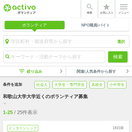


star
検索
お気に入り
メニュー
ボランティア
NPO職員/バイト
選択
検索
filter_list
絞り込み
関連/人気条件から探す
条件を追加
社会人
大学生・専門学生
高校生
小中学生
和歌山大学大学近くのボランティア募集
filter_list
1-25
/
25
件表示
18日前
インターンシップ