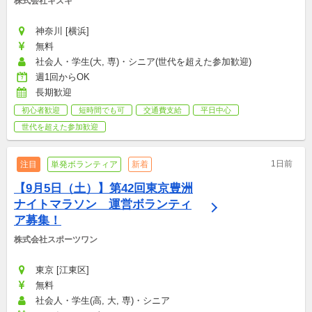
株式会社キズキ
神奈川 [横浜]
無料
社会人・学生(大, 専)・シニア(世代を超えた参加歓迎)
週1回からOK
長期歓迎
初心者歓迎
短時間でも可
交通費支給
平日中心
世代を超えた参加歓迎
1日前
注目
単発ボランティア
新着
【9月5日（土）】第42回東京豊洲
ナイトマラソン　運営ボランティ
ア募集！
株式会社スポーツワン
東京 [江東区]
無料
社会人・学生(高, 大, 専)・シニア