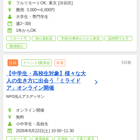
フルリモートOK, 東京 [渋谷区]
費用: 3,000〜6,000円
大学生・専門学生
週2~3回
1年からOK
リモート可
初心者歓迎
学校/仕事終わりから参加
短時間でも可
勉強熱心
5日前
注目
イベント/講演会
新着
【中学生・高校生対象】様々な大
人の生き方に出会う「ミライド
ア」オンライン開催
NPO法人アスデッサン
オンライン開催
無料
小中学生・高校生
2026年8月22日(土) 10:00~11:30
リモート可
教育格差
不登校
子育て/育児