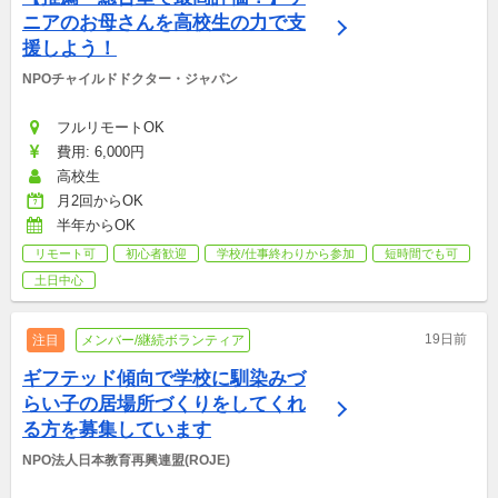
ニアのお母さんを高校生の力で支
援しよう！
NPOチャイルドドクター・ジャパン
フルリモートOK
費用: 6,000円
高校生
月2回からOK
半年からOK
リモート可
初心者歓迎
学校/仕事終わりから参加
短時間でも可
土日中心
19日前
注目
メンバー/継続ボランティア
ギフテッド傾向で学校に馴染みづ
らい子の居場所づくりをしてくれ
る方を募集しています
NPO法人日本教育再興連盟(ROJE)