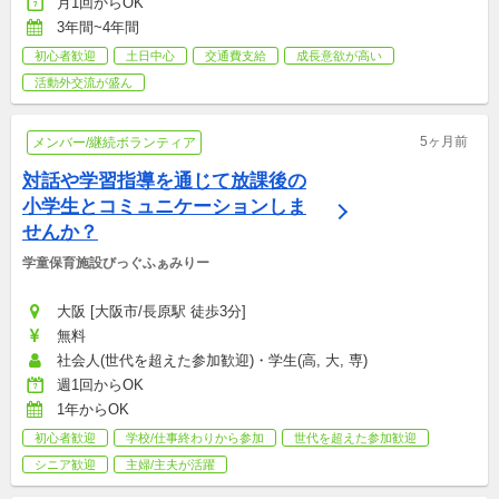
月1回からOK
3年間~4年間
初心者歓迎
土日中心
交通費支給
成長意欲が高い
活動外交流が盛ん
5ヶ月前
メンバー/継続ボランティア
対話や学習指導を通じて放課後の
小学生とコミュニケーションしま
せんか？
学童保育施設びっぐふぁみりー
大阪 [大阪市/長原駅 徒歩3分]
無料
社会人(世代を超えた参加歓迎)・学生(高, 大, 専)
週1回からOK
1年からOK
初心者歓迎
学校/仕事終わりから参加
世代を超えた参加歓迎
シニア歓迎
主婦/主夫が活躍