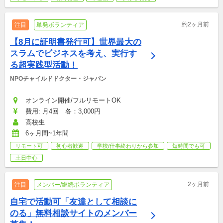
約2ヶ月前
注目
単発ボランティア
【8月に証明書発行可】世界最大の
スラムでビジネスを考え、実行す
る超実践型活動！
NPOチャイルドドクター・ジャパン
オンライン開催/フルリモートOK
費用: 月4回　各：3,000円
高校生
6ヶ月間~1年間
リモート可
初心者歓迎
学校/仕事終わりから参加
短時間でも可
土日中心
2ヶ月前
注目
メンバー/継続ボランティア
自宅で活動可「友達として相談に
のる」無料相談サイトのメンバー