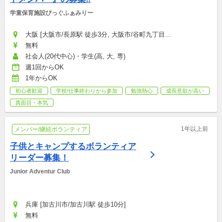
学童保育施設びっぐふぁみりー
大阪 [大阪市/長原駅 徒歩3分, 大阪市/谷町九丁目...
無料
社会人(20代中心)・学生(高, 大, 専)
週1回からOK
1年からOK
初心者歓迎
学校/仕事終わりから参加
勉強熱心
成長意欲が高い
真面目・本気
1年以上前
メンバー/継続ボランティア
子供とキャンプするボランティア
リーダー募集！
Junior Adventur Club
兵庫 [加古川市/加古川駅 徒歩10分]
無料