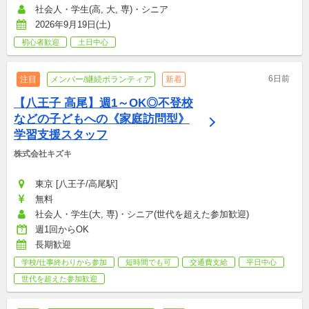
社会人・学生(高, 大, 専)・シニア
2026年9月19日(土)
初心者歓迎
土日中心
6日前
注目
メンバー/継続ボランティア
新着
【八王子 高尾】週1～OK◎不登校
などの子どもへの《家庭訪問型》
学習支援スタッフ
株式会社キズキ
東京 [八王子/高尾駅]
無料
社会人・学生(大, 専)・シニア(世代を超えた参加歓迎)
週1回からOK
長期歓迎
学校/仕事終わりから参加
短時間でも可
交通費支給
平日中心
世代を超えた参加歓迎