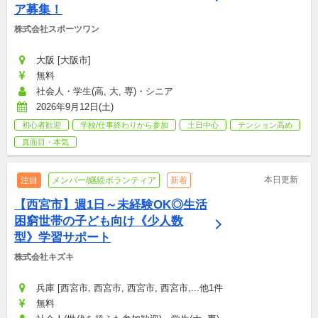
ア募集！
株式会社スポーツワン
大阪 [大阪市]
無料
社会人・学生(高, 大, 専)・シニア
2026年9月12日(土)
初心者歓迎
学校/仕事終わりから参加
土日中心
テンション高め
真面目・本気
本日更新
注目
メンバー/継続ボランティア
新着
【西宮市】週1日～未経験OK◎生活
困窮世帯の子ども向け《少人数
型》学習サポート
株式会社キズキ
兵庫 [西宮市, 西宮市, 西宮市, 西宮市,...他1件
無料