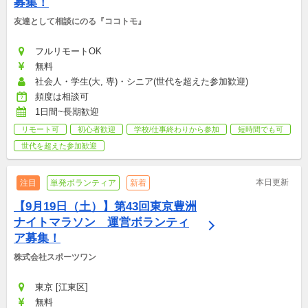
募集！
友達として相談にのる『ココトモ』
フルリモートOK
無料
社会人・学生(大, 専)・シニア(世代を超えた参加歓迎)
頻度は相談可
1日間~長期歓迎
リモート可
初心者歓迎
学校/仕事終わりから参加
短時間でも可
世代を超えた参加歓迎
本日更新
注目
単発ボランティア
新着
【9月19日（土）】第43回東京豊洲
ナイトマラソン　運営ボランティ
ア募集！
株式会社スポーツワン
東京 [江東区]
無料