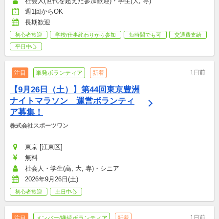
社会人(世代を超えた参加歓迎)・学生(大, 専)
週1回からOK
長期歓迎
初心者歓迎
学校/仕事終わりから参加
短時間でも可
交通費支給
平日中心
1日前
注目
単発ボランティア
新着
【9月26日（土）】第44回東京豊洲
ナイトマラソン　運営ボランティ
ア募集！
株式会社スポーツワン
東京 [江東区]
無料
社会人・学生(高, 大, 専)・シニア
2026年9月26日(土)
初心者歓迎
土日中心
1日前
注目
メンバー/継続ボランティア
新着