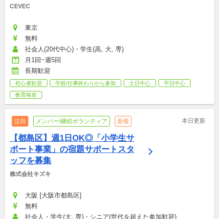
CEVEC
東京
無料
社会人(20代中心)・学生(高, 大, 専)
月1回~週5回
長期歓迎
初心者歓迎
学校/仕事終わりから参加
土日中心
平日中心
教育格差
本日更新
注目
メンバー/継続ボランティア
新着
【都島区】週1日OK◎「小学生サ
ポート事業」の宿題サポートスタ
ッフを募集
株式会社キズキ
大阪 [大阪市都島区]
無料
社会人・学生(大, 専)・シニア(世代を超えた参加歓迎)