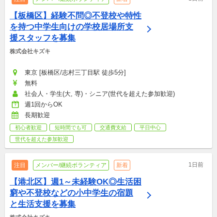
【板橋区】経験不問◎不登校や特性
を持つ中学生向けの学校居場所支
援スタッフを募集
株式会社キズキ
東京 [板橋区/志村三丁目駅 徒歩5分]
無料
社会人・学生(大, 専)・シニア(世代を超えた参加歓迎)
週1回からOK
長期歓迎
初心者歓迎
短時間でも可
交通費支給
平日中心
世代を超えた参加歓迎
1日前
注目
メンバー/継続ボランティア
新着
【港北区】週1～未経験OK◎生活困
窮や不登校などの小中学生の宿題
と生活支援を募集