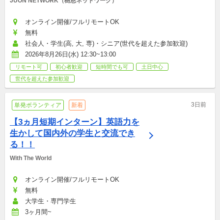
JUON NETWORK（樹恩ネットワーク）
オンライン開催/フルリモートOK
無料
社会人・学生(高, 大, 専)・シニア(世代を超えた参加歓迎)
2026年8月26日(水) 12:30~13:00
リモート可
初心者歓迎
短時間でも可
土日中心
世代を超えた参加歓迎
3日前
単発ボランティア
新着
【3ヵ月短期インターン】英語力を
生かして国内外の学生と交流でき
る！！
With The World
オンライン開催/フルリモートOK
無料
大学生・専門学生
3ヶ月間~