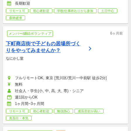
長期歓迎
リモート可
初心者歓迎
学校/仕事終わりから参加
土日中心
森林破壊
6ヶ月前
メンバー/継続ボランティア
下町商店街で子どもの居場所づく
りをやってみませんか？
なにかし堂
フルリモートOK, 東京 [荒川区/荒川一中前駅 徒歩2分]
無料
社会人・学生(小, 中, 高, 大, 専)・シニア
週1回からOK
1ヶ月間~3ヶ月間
リモート可
初心者歓迎
勉強熱心
成長意欲が高い
真面目・本気