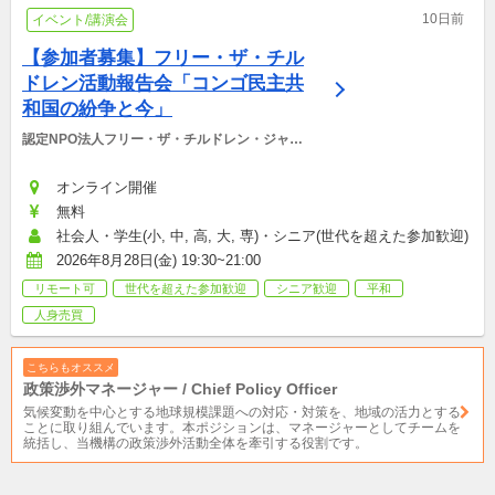
10日前
イベント/講演会
【参加者募集】フリー・ザ・チル
ドレン活動報告会「コンゴ民主共
和国の紛争と今」
認定NPO法人フリー・ザ・チルドレン・ジャパ
ン
オンライン開催
無料
社会人・学生(小, 中, 高, 大, 専)・シニア(世代を超えた参加歓迎)
2026年8月28日(金) 19:30~21:00
リモート可
世代を超えた参加歓迎
シニア歓迎
平和
人身売買
こちらもオススメ
政策渉外マネージャー / Chief Policy Officer
気候変動を中心とする地球規模課題への対応・対策を、地域の活力とする
ことに取り組んでいます。本ポジションは、マネージャーとしてチームを
統括し、当機構の政策渉外活動全体を牽引する役割です。