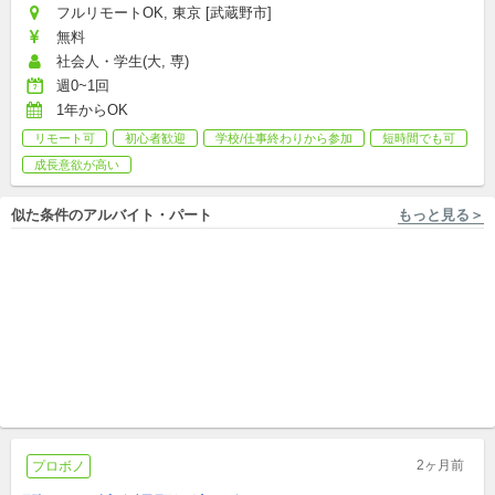
フルリモートOK, 東京 [武蔵野市]
無料
社会人・学生(大, 専)
週0~1回
1年からOK
リモート可
初心者歓迎
学校/仕事終わりから参加
短時間でも可
成長意欲が高い
似た条件のアルバイト・パート
もっと見る＞
フルリモート勤務 KIVこども国際村 Kids International Village Japan
フルリモート勤務, 東京 [港区] 持続社会連携推進機構 アース・シェルパ
【国際交流×こども×英語】 イ
政策渉外マネージャー / Chief
ベントディレクター/クラスマ
Policy Officer
ネージャー募集！
パート
中途
2ヶ月前
プロボノ