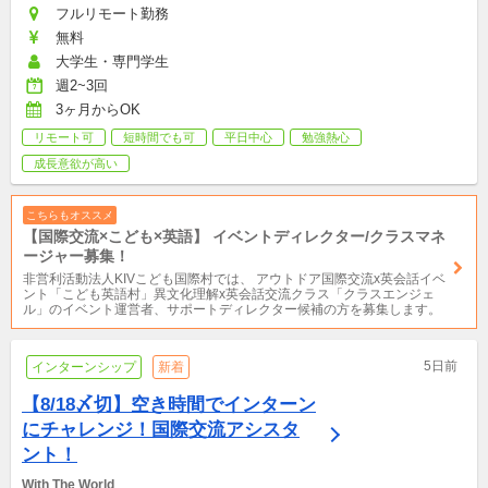
フルリモート勤務
無料
大学生・専門学生
週2~3回
3ヶ月からOK
リモート可
短時間でも可
平日中心
勉強熱心
成長意欲が高い
こちらもオススメ
【国際交流×こども×英語】 イベントディレクター/クラスマネ
ージャー募集！
非営利活動法人KIVこども国際村では、 アウトドア国際交流x英会話イベ
ント「こども英語村」異文化理解x英会話交流クラス「クラスエンジェ
ル」のイベント運営者、サポートディレクター候補の方を募集します。
5日前
インターンシップ
新着
【8/18〆切】空き時間でインターン
にチャレンジ！国際交流アシスタ
ント！
With The World