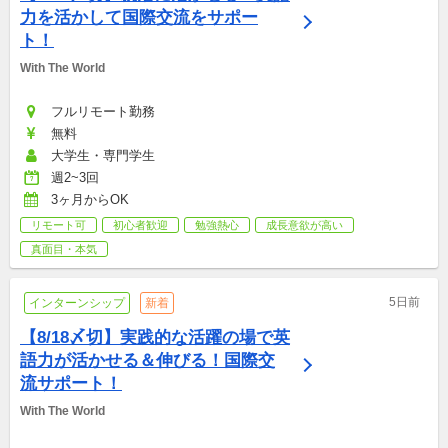
力を活かして国際交流をサポー
ト！
With The World
フルリモート勤務
無料
大学生・専門学生
週2~3回
3ヶ月からOK
リモート可
初心者歓迎
勉強熱心
成長意欲が高い
真面目・本気
5日前
インターンシップ
新着
【8/18〆切】実践的な活躍の場で英
語力が活かせる＆伸びる！国際交
流サポート！
With The World