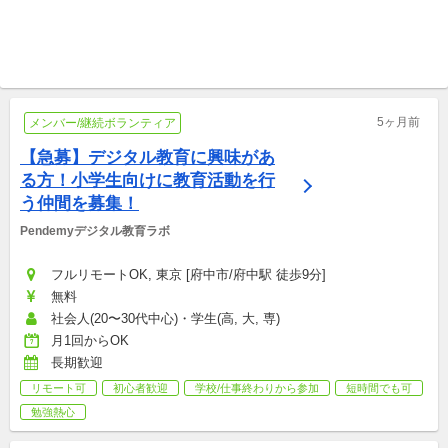
オンライン開催/フルリモートOK NPOチャイルドドクター・ジャパン
フルリモートOK, 東京 [渋谷区] NPO法人日本教育再興連盟(ROJE)
【8月に証明書発行可】世界最
ギフテッド傾向で学校に馴染
大のスラムでビジネスを考
みづらい子の居場所づくりを
え、実行する超実践型活動！
国内/単発ボランティア
してくれる方を募集していま
団体メンバー/継続ボランティア
す
5ヶ月前
メンバー/継続ボランティア
【急募】デジタル教育に興味があ
る方！小学生向けに教育活動を行
う仲間を募集！
Pendemyデジタル教育ラボ
フルリモートOK, 東京 [府中市/府中駅 徒歩9分]
無料
社会人(20〜30代中心)・学生(高, 大, 専)
月1回からOK
長期歓迎
リモート可
初心者歓迎
学校/仕事終わりから参加
短時間でも可
勉強熱心