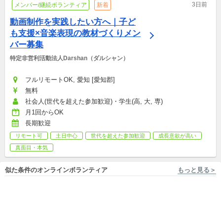
3日前
メンバー/継続ボランティア
新着
動画制作を実践したい方へ｜子ど
も支援×音楽表現の教材づくりメン
バー募集
特定非営利活動法人Darshan（ダルシャン）
フルリモートOK, 愛知 [愛知郡]
無料
社会人(世代を超えた参加歓迎)・学生(高, 大, 専)
月1回からOK
長期歓迎
リモート可
土日中心
世代を超えた参加歓迎
成長意欲が高い
真面目・本気
似た条件のオンラインボランティア
もっと見る＞