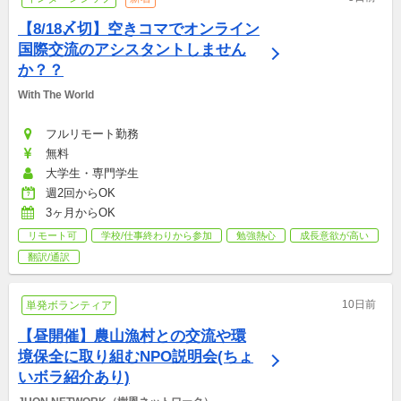
【8/18〆切】空きコマでオンライン
国際交流のアシスタントしません
か？？
With The World
フルリモート勤務
無料
大学生・専門学生
週2回からOK
3ヶ月からOK
リモート可
学校/仕事終わりから参加
勉強熱心
成長意欲が高い
翻訳/通訳
10日前
単発ボランティア
【昼開催】農山漁村との交流や環
境保全に取り組むNPO説明会(ちょ
いボラ紹介あり)