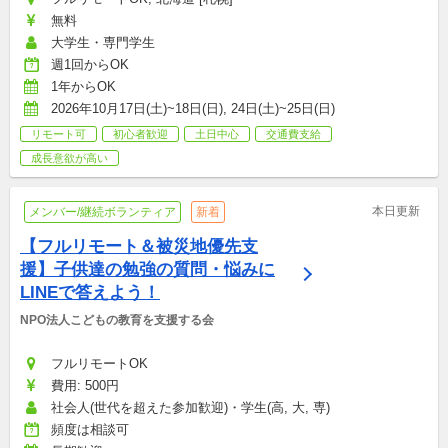
無料
大学生・専門学生
週1回からOK
1年からOK
2026年10月17日(土)~18日(日), 24日(土)~25日(日)
リモート可
初心者歓迎
土日中心
交通費支給
成長意欲が高い
本日更新
メンバー/継続ボランティア
新着
【フルリモート＆被災地優先支
援】子供達の勉強の質問・悩みに
LINEで答えよう！
NPO法人こどもの教育を支援する会
フルリモートOK
費用: 500円
社会人(世代を超えた参加歓迎)・学生(高, 大, 専)
頻度は相談可