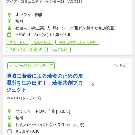
アジア・コミュニティ・センター21（ACC21）
オンライン開催
無料
社会人・学生(高, 大, 専)・シニア(世代を超えた参加歓迎)
2026年8月25日(火) 19:00~20:30
リモート可
初心者歓迎
学校/仕事終わりから参加
世代を超えた参加歓迎
シニア歓迎
4ヶ月前
メンバー/継続ボランティア
地域に若者による若者のための居
場所を生み出す！　若者共創プロ
ジェクト
To Raise(ト・ライズ)
フルリモートOK, 千葉 [市原市]
無料
社会人(20〜30代中心)・学生(高, 大, 専)
月2回からOK