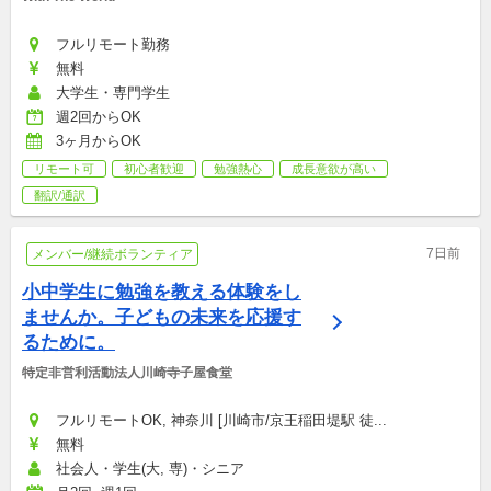
フルリモート勤務
無料
大学生・専門学生
週2回からOK
3ヶ月からOK
リモート可
初心者歓迎
勉強熱心
成長意欲が高い
翻訳/通訳
7日前
メンバー/継続ボランティア
小中学生に勉強を教える体験をし
ませんか。子どもの未来を応援す
るために。
特定非営利活動法人川崎寺子屋食堂
フルリモートOK, 神奈川 [川崎市/京王稲田堤駅 徒...
無料
社会人・学生(大, 専)・シニア