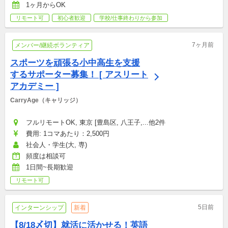
1ヶ月からOK
リモート可
初心者歓迎
学校/仕事終わりから参加
7ヶ月前
メンバー/継続ボランティア
スポーツを頑張る小中高生を支援
するサポーター募集！ [ アスリート
アカデミー ]
CarryAge（キャリッジ）
フルリモートOK, 東京 [豊島区, 八王子,...他2件
費用: 1コマあたり：2,500円
社会人・学生(大, 専)
頻度は相談可
1日間~長期歓迎
リモート可
5日前
インターンシップ
新着
【8/18〆切】就活に活かせる！英語