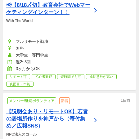
📢【8/18〆切】教育会社でWebマー
ケティングインターン！！
With The World
フルリモート勤務
無料
大学生・専門学生
週2~3回
3ヶ月からOK
リモート可
初心者歓迎
短時間でも可
成長意欲が高い
真面目・本気
1日前
メンバー/継続ボランティア
新着
【説明会あり・リモートOK】若者
の居場所作りを神戸から（寄付集
め／広報SNS）
NPO法人スコール