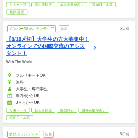
リモート可
初心者歓迎
成長意欲が高い
真面目・本気
翻訳/通訳
5日前
メンバー/継続ボランティア
新着
【8/18〆切】大学生の方大募集中！
オンラインでの国際交流のアシス
タント！
With The World
フルリモートOK
無料
大学生・専門学生
週2回からOK
3ヶ月からOK
リモート可
初心者歓迎
勉強熱心
成長意欲が高い
真面目・本気
5日前
単発ボランティア
新着