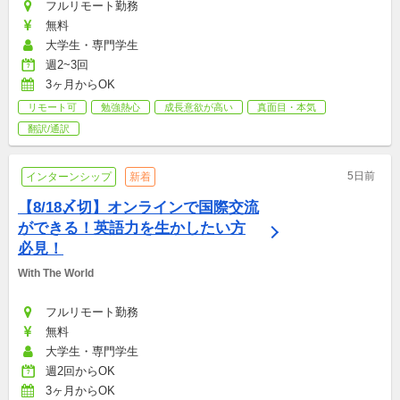
フルリモート勤務
無料
大学生・専門学生
週2~3回
3ヶ月からOK
リモート可
勉強熱心
成長意欲が高い
真面目・本気
翻訳/通訳
5日前
インターンシップ
新着
【8/18〆切】オンラインで国際交流
ができる！英語力を生かしたい方
必見！
With The World
フルリモート勤務
無料
大学生・専門学生
週2回からOK
3ヶ月からOK