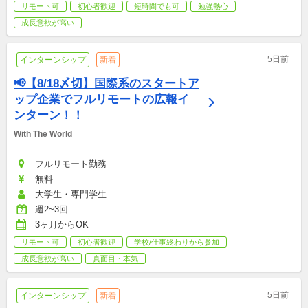
リモート可
初心者歓迎
短時間でも可
勉強熱心
成長意欲が高い
5日前
インターンシップ
新着
📢【8/18〆切】国際系のスタートア
ップ企業でフルリモートの広報イ
ンターン！！
With The World
フルリモート勤務
無料
大学生・専門学生
週2~3回
3ヶ月からOK
リモート可
初心者歓迎
学校/仕事終わりから参加
成長意欲が高い
真面目・本気
5日前
インターンシップ
新着