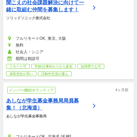
聞こえの社会課題解決に向けて一
緒に取組む仲間を募集します！
ソリッドソニック株式会社
フルリモートOK, 東京, 大阪
無料
社会人・シニア
期間は相談可
リモート可
学校/仕事終わりから参加
短時間でも可
成長意欲が高い
活動外交流が盛ん
4ヶ月前
メンバー/継続ボランティア
あしなが学生募金事務局局員募
集！（北海道）
あしなが学生募金事務局
フルリモートOK, 北海道 [札幌]