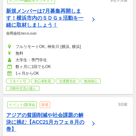
約2ヶ月前
メンバー/継続ボランティア
新規メンバーは7月募集再開しま
す！横浜市内のＳＤＧｓ活動を一
緒に取材しましょう！
合同会社neco.sun
フルリモートOK, 神奈川 [横浜, 横浜]
無料
大学生・専門学生
数ヶ月に1回でもOK
1ヶ月からOK
リモート可
初心者歓迎
交通費支給
勉強熱心
活動外交流が盛ん
3日前
イベント/講演会
新着
アジアの貧困削減や社会課題の解
決に挑む【ACC21月カフェ８月の
巻】