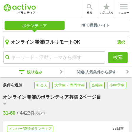


star
検索
お気に入り
メニュー
NPO職員/バイト
ボランティア
選択
検索
filter_list
絞り込み
関連/人気条件から探す
条件を追加
社会人
大学生・専門学生
高校生
小中学生
オンライン開催のボランティア募集 2ページ目
filter_list
31-60
/
4423
件表示
29日前
メンバー/継続ボランティア