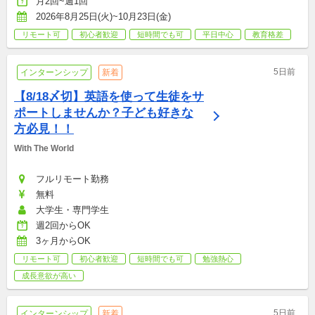
月2回~週1回
2026年8月25日(火)~10月23日(金)
リモート可
初心者歓迎
短時間でも可
平日中心
教育格差
5日前
インターンシップ
新着
【8/18〆切】英語を使って生徒をサ
ポートしませんか？子ども好きな
方必見！！
With The World
フルリモート勤務
無料
大学生・専門学生
週2回からOK
3ヶ月からOK
リモート可
初心者歓迎
短時間でも可
勉強熱心
成長意欲が高い
5日前
インターンシップ
新着