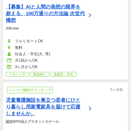
【募集】AIと人間の発想の限界を
超える、100万通りの方法論 次世代
構想
AIKnow
フルリモートOK
無料
社会人・学生(大, 専)
月1回からOK
3ヶ月からOK
リモート可
勉強熱心
真面目・本気
3ヶ月前
メンバー/継続ボランティア
児童養護施設を巣立つ若者にひと
り暮らし用家電家具を届けて応援
しませんか。
認定NPO法人プラネットカナール