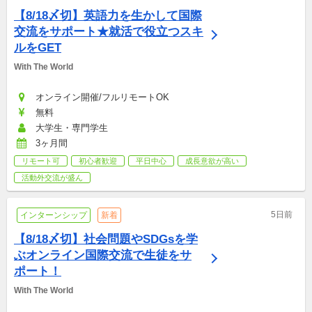
【8/18〆切】英語力を生かして国際
交流をサポート★就活で役立つスキ
ルをGET
With The World
オンライン開催/フルリモートOK
無料
大学生・専門学生
3ヶ月間
リモート可
初心者歓迎
平日中心
成長意欲が高い
活動外交流が盛ん
5日前
インターンシップ
新着
【8/18〆切】社会問題やSDGsを学
ぶオンライン国際交流で生徒をサ
ポート！
With The World