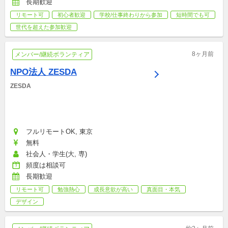
長期歓迎
リモート可
初心者歓迎
学校/仕事終わりから参加
短時間でも可
世代を超えた参加歓迎
8ヶ月前
メンバー/継続ボランティア
NPO法人 ZESDA
ZESDA
フルリモートOK, 東京
無料
社会人・学生(大, 専)
頻度は相談可
長期歓迎
リモート可
勉強熱心
成長意欲が高い
真面目・本気
デザイン