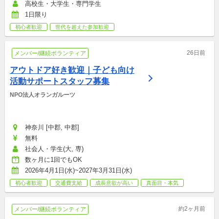
高校生・大学生・専門学生
1日限り
初心者歓迎
世代を超えた参加歓迎
26日前
メンバー/継続ボランティア
アウトドア好き歓迎｜子ども向け
活動サポートスタッフ募集
NPO法人オランガルーツ
神奈川 [中郡, 中郡]
無料
社会人・学生(大, 専)
数ヶ月に1回でもOK
2026年4月1日(水)~2027年3月31日(水)
初心者歓迎
交通費支給
成長意欲が高い
真面目・本気
約2ヶ月前
メンバー/継続ボランティア