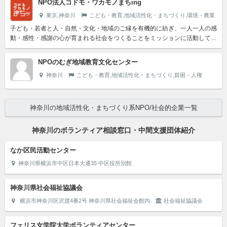
NPO法人コドモ・ワカモノまちing
東京,神奈川
こども・教育,地域活性化・まちづくり,環境・農業
子ども・若者と人・自然・文化・地域のご縁を有機的に紡ぎ、一人一人の感
動・感性・感謝の心が育まれる社会をつくることをミッションに活動してい
ます。経緯2008年に団体を設立し、主に0～20代の子ども...
NPOのむぎ地域教育文化センター
神奈川
こども・教育,地域活性化・まちづくり,貧困・人権
神奈川の地域活性化・まちづくり系NPO/社会的企業一覧
神奈川のボランティア相談窓口・中間支援団体紹介
なか区民活動センター
神奈川県横浜市中区日本大通35 中区役所別館
神奈川県社会福祉協議会
横浜市神奈川区沢渡4番2号 神奈川県社会福祉会館内
社会福祉協議会
フェリス女学院大学ボランティアセンター