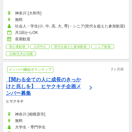
神奈川 [大和市]
無料
社会人・学生(小, 中, 高, 大, 専)・シニア(世代を超えた参加歓迎)
月1回からOK
長期歓迎
初心者歓迎
土日中心
世代を超えた参加歓迎
シニア歓迎
主婦/主夫が活躍
2ヶ月前
メンバー/継続ボランティア
【関わる全ての人に成長のきっか
けと兆しを】　ヒヤクキチ企画メ
ンバー募集
ヒヤクキチ
神奈川 [相模原市]
無料
大学生・専門学生