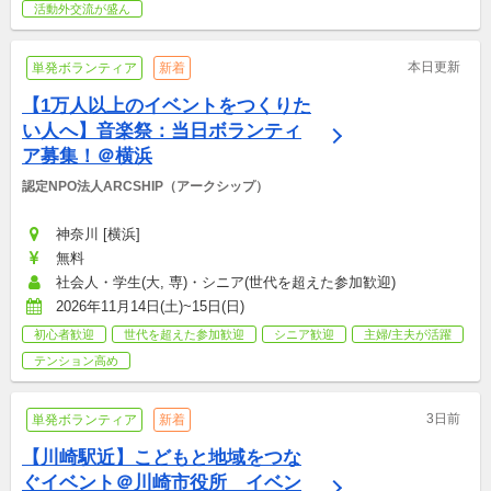
活動外交流が盛ん
本日更新
単発ボランティア
新着
【1万人以上のイベントをつくりた
い人へ】音楽祭：当日ボランティ
ア募集！＠横浜
認定NPO法人ARCSHIP（アークシップ）
神奈川 [横浜]
無料
社会人・学生(大, 専)・シニア(世代を超えた参加歓迎)
2026年11月14日(土)~15日(日)
初心者歓迎
世代を超えた参加歓迎
シニア歓迎
主婦/主夫が活躍
テンション高め
3日前
単発ボランティア
新着
【川崎駅近】こどもと地域をつな
ぐイベント＠川崎市役所　イベン