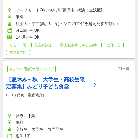
フルリモートOK, 神奈川 [藤沢市, 横浜市金沢区]
無料
社会人・学生(高, 大, 専)・シニア(世代を超えた参加歓迎)
月1回からOK
1ヶ月からOK
リモート可
初心者歓迎
学校/仕事終わりから参加
土日中心
交通費支給
29日前
メンバー/継続ボランティア
【夏休み～秋　大学生・高校生限
定募集】みどり子ども食堂
EJ3（代表　常森裕介）
神奈川 [横浜]
無料
高校生・大学生・専門学生
週0~1回