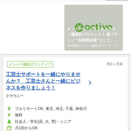
フルリモートOK NPO法人 二枚目の名刺
フルリモートOK, 北海道 [阿寒郡] コ・イノベーション研究所 チームQUIs
【メンバー募集】福島12市町
＼鶴居村プロジェクト 新プラ
村ソーシャルコラボレーショ
ン／ “短期滞在版”として、3
ンプロジェクトvol.2
プロボノ
日間で鶴居村を体験！
団体メンバー/継続ボランティア
約2ヶ月前
メンバー/継続ボランティア
工芸士サポートを一緒にやりませ
んか？　工芸士さんと一緒にビジ
ネスを作りましょう！
クラウニー
フルリモートOK, 東京, 埼玉, 千葉, 神奈川
無料
社会人・学生(高, 大, 専)・シニア
月1回からOK