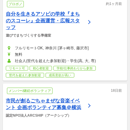
約1ヶ月前
プロボノ
自分を生きるアソビの学校『まち
のスコーレ』企画運営・広報スタ
ッフ
遊びでまちづくりする準備室
フルリモートOK, 神奈川 [茅ヶ崎市, 藤沢市]
無料
社会人(世代を超えた参加歓迎)・学生(高, 大, 専)
リモート可
初心者歓迎
学校/仕事終わりから参加
世代を超えた参加歓迎
成長意欲が高い
18日前
メンバー/継続ボランティア
市民が創るごちゃまぜな音楽イベ
ント 企画ボランティア募集＠横浜
認定NPO法人ARCSHIP（アークシップ）