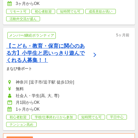
3ヶ月からOK
リモート可
初心者歓迎
短時間でも可
成長意欲が高い
活動外交流が盛ん
5ヶ月前
メンバー/継続ボランティア
【こども・教育・保育に関心のあ
る方】小学生と思いっきり遊んで
くれる人募集！！
まなび舎ボート
神奈川 [逗子市/逗子駅 徒歩13分]
無料
社会人・学生(高, 大, 専)
月1回からOK
1ヶ月からOK
初心者歓迎
学校/仕事終わりから参加
短時間でも可
平日中心
テンション高め