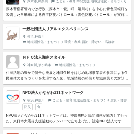
厚木市,神奈川
こども・教育,中間支援,地域活性化・まちづくり
厚木警察署管内では行政（厚木市・愛川町・清川村）を中心に青色回転灯を
装備した自動車による自主防犯パトロール（青色防犯パトロール）が実施さ
れておりますが、夜間や週末などの活動は十分ではなく、また自...
一般社団法人リアルエクスペリエンス
横浜,神奈川
地域活性化・まちづくり,環境・農業,福祉・障がい・高齢者
ＮＰＯ法人湘南スタイル
神奈川,茅ヶ崎市
地域活性化・まちづくり
住民活動の豊かで健全な発展と地域住民をはじめ地域事業者の参加による住
民主体のまちづくりを実現するため、地域情報の発信と地域住民との対話を
通じ、地域の活性化に向けた事業を行うことにより、市民社会の...
NPO法人かながわ311ネットワーク
横浜,神奈川
こども・教育,地域活性化・まちづくり,震災・災害
防災
食
NPO法人かながわ311ネットワークは、神奈川県と民間団体が協力して行っ
た、東日本大震災支援活動のメンバーで立ち上げた、認定NPO法人です。
東日本大震災で現地の方々から学んだことを活かし、地域で...