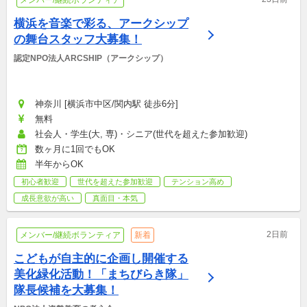
横浜を音楽で彩る、アークシップ
の舞台スタッフ大募集！
認定NPO法人ARCSHIP（アークシップ）
神奈川 [横浜市中区/関内駅 徒歩6分]
無料
社会人・学生(大, 専)・シニア(世代を超えた参加歓迎)
数ヶ月に1回でもOK
半年からOK
初心者歓迎
世代を超えた参加歓迎
テンション高め
成長意欲が高い
真面目・本気
2日前
メンバー/継続ボランティア
新着
こどもが自主的に企画し開催する
美化緑化活動！「まちびらき隊」
隊長候補を大募集！