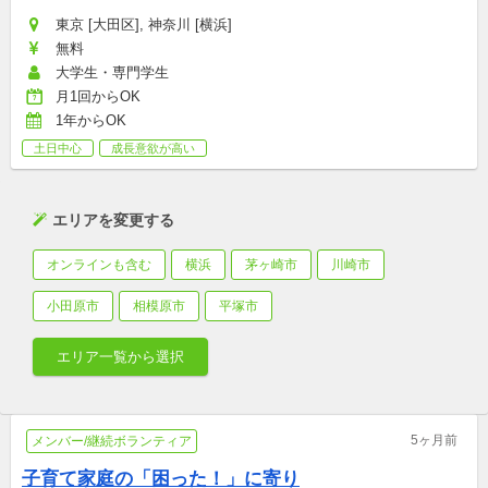
東京 [大田区], 神奈川 [横浜]
無料
大学生・専門学生
月1回からOK
1年からOK
土日中心
成長意欲が高い
エリアを変更する
オンラインも含む
横浜
茅ヶ崎市
川崎市
小田原市
相模原市
平塚市
エリア一覧から選択
5ヶ月前
メンバー/継続ボランティア
子育て家庭の「困った！」に寄り