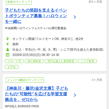
約1ヶ月前
単発ボランティア
子どもたちの笑顔を支えるイベン
トボランティア募集！ハロウィン
を一緒に
中央林間ハロウィンフェスティバル実行委員会
オンライン開催/フルリモートOK, 神奈川 [...他1件
無料
社会人・学生(小, 中, 高, 大, 専)・シニア(世代を超えた参加歓迎)
2026年10月18日(日) 08:30~14:30
リモート可
初心者歓迎
世代を超えた参加歓迎
シニア歓迎
少子化
2ヶ月前
メンバー/継続ボランティア
【神奈川・藤沢/金沢文庫】子ども
たちの“可能性”を広げる学習支援
拠点を、ゼロから
NPO法人 BORDER FREE