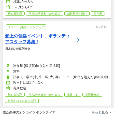
月2回からOK
1ヶ月からOK
初心者歓迎
学校/仕事終わりから参加
成長意欲が高い
空き家
4ヶ月前
メンバー/継続ボランティア
船上の音楽イベント、ボランティ
アスタッフ募集‼️
日本EDM普及協会
神奈川 [横須賀市/京急久里浜駅]
無料
社会人・学生(小, 中, 高, 大, 専)・シニア(世代を超えた参加歓迎)
数ヶ月に1回でもOK
長期歓迎
初心者歓迎
学校/仕事終わりから参加
土日中心
交通費支給
世代を超えた参加歓迎
似た条件のオンラインボランティア
もっと見る＞