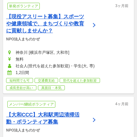
3ヶ月前
単発ボランティア
【現役アスリート募集】スポーツ
や健康領域で、まちづくりや教育
に貢献しませんか？
NPO法人まちのかぜ
神奈川 [横浜市戸塚区, 大和市]
無料
社会人(世代を超えた参加歓迎)・学生(大, 専)
1,2日間
短時間でも可
交通費支給
世代を超えた参加歓迎
成長意欲が高い
真面目・本気
4ヶ月前
メンバー/継続ボランティア
【大和CCC】大和駅周辺清掃活
動・ボランティア募集
NPO法人まちのかぜ