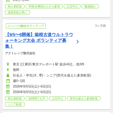
初心者歓迎
学校/仕事終わりから参加
土日中心
勉強熱心
成長意欲が高い
3ヶ月前
メンバー/継続ボランティア
【9/5〜6開催】箱根古道ウルトラウ
ォーキング大会 ボランティア募
集！
アクトレップ株式会社
東京 [江東区/東京テレポート駅 徒歩4分],...他3件
無料
社会人・学生(大, 専)・シニア(世代を超えた参加歓迎)
週0~1回
2026年9月5日(土)~6日(日)
2026年9月5日(土)~6日(日)
初心者歓迎
短時間でも可
土日中心
世代を超えた参加歓迎
シニア歓迎