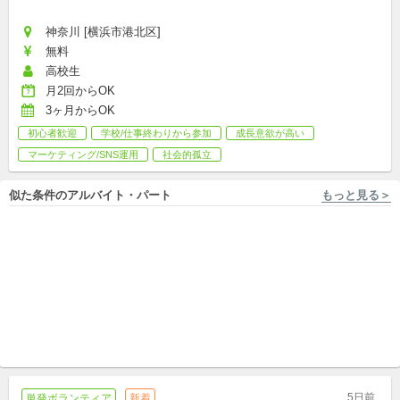
神奈川 [横浜市港北区]
無料
高校生
月2回からOK
3ヶ月からOK
初心者歓迎
学校/仕事終わりから参加
成長意欲が高い
マーケティング/SNS運用
社会的孤立
似た条件のアルバイト・パート
もっと見る＞
千葉 [市原市] 一般社団法人のろし（10～40代による地域活性化団体）
千葉 [市原市] 一般社団法人のろし（10～40代による地域活性化団体）
兼業可！行政の委託事業！千
あなたの力で、まちを変えよ
葉で若者の居場所を育てるコ
う。若者と挑む"福業"。｜週
ーディネーター募集！
パート
4h〜/リモートOK！
新卒,中途,パート,副業/パラレルキャリア
5日前
単発ボランティア
新着