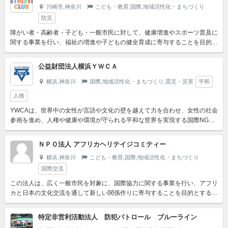
川崎市,神奈川
こども・教育,国際,地域活性化・まちづくり
防災
障がい者・高齢者・子ども・一般市民に対して、健康増進やスポーツ普及に
関する事業を行い、福祉の増進や子どもの健全育成に寄与することを目的と
する。さらに、スポーツを通した地域の新たなコミュニティ形成...
公益財団法人横浜ＹＷＣＡ
横浜,神奈川
国際,地域活性化・まちづくり,震災・災害
平和
人権
YWCAは、世界中の女性が言語や文化の壁を越えて力を合わせ、女性の社会
参画を進め、人権や健康や環境が守られる平和な世界を実現する国際NGO
です。
ＮＰＯ法人 アフリカヘリテイジコミティー
横浜,神奈川
こども・教育,国際,地域活性化・まちづくり
国際交流
この法人は、広く一般市民を対象に、国際協力に関する事業を行い、アフリ
カと日本の文化交流を通して新しい関係作りに寄与することを目的とする。
また、地域や世代を超えた活動や被災地域など困難な状況にある...
特定非営利活動法人 防犯パトロール ブルーライン