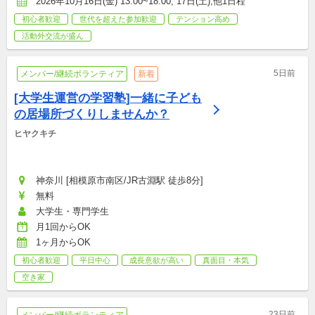
2026年10月16日(金) 13:00~18:00, 17日(土),他1日程
初心者歓迎
世代を超えた参加歓迎
テンション高め
活動外交流が盛ん
5日前
メンバー/継続ボランティア
新着
[大学生運営の学習塾]一緒に子ども
の居場所づくりしませんか？
ヒヤクキチ
神奈川 [相模原市南区/JR古淵駅 徒歩8分]
無料
大学生・専門学生
月1回からOK
1ヶ月からOK
初心者歓迎
平日中心
成長意欲が高い
真面目・本気
空き家
23日前
メンバー/継続ボランティア