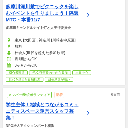
多摩川河川敷でピクニックを楽し
むイベントを作りましょう！隔週
MTG・本番11/7
多摩川キャンドルナイト灯と人実行委員会
東京 [大田区], 神奈川 [川崎市中原区]
無料
社会人(世代を超えた参加歓迎)
月1回からOK
3ヶ月からOK
初心者歓迎
学校/仕事終わりから参加
土日中心
世代を超えた参加歓迎
成長意欲が高い
6日前
メンバー/継続ボランティア
新着
学生主体！地域とつながるコミュ
ニティスペース運営スタッフ募
集！
NPO法人アクションポート横浜