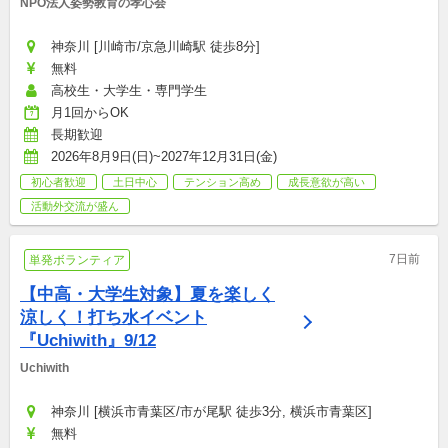
NPO法人姿勢教育の孝心会
神奈川 [川崎市/京急川崎駅 徒歩8分]
無料
高校生・大学生・専門学生
月1回からOK
長期歓迎
2026年8月9日(日)~2027年12月31日(金)
初心者歓迎
土日中心
テンション高め
成長意欲が高い
活動外交流が盛ん
7日前
単発ボランティア
【中高・大学生対象】夏を楽しく
涼しく！打ち水イベント
『Uchiwith』9/12
Uchiwith
神奈川 [横浜市青葉区/市が尾駅 徒歩3分, 横浜市青葉区]
無料