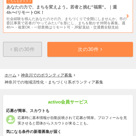
こちらもオススメ
あなたの力で、まちを変えよう。若者と挑む"福業"。｜週
4h〜/リモートOK！
社会経験を積んだあなたのその力、まちづくりで全開にしませんか。市の
委託事業で若者の"やってみたい"を形にし、まちを動かす仲間を募集。週
4h〜・複業OK・一部業務はリモート可・JR駅直結・交通費全額支給
前の30件
次の30件
ホーム
神奈川でのボランティア募集
神奈川での地域活性化・まちづくり系ボランティア募集
activo会員サービス
応募が簡単、スカウトも
応募時に基本情報が自動反映されて応募が簡単。プロフィールを充
実させると団体からスカウトが来ることも。
気になる条件の新着募集が届く