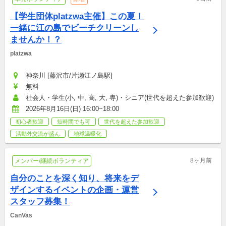
【学生団体platzwa主催】この夏！
一緒に江の島でビーチクリーンし
ませんか！？
platzwa
神奈川 [藤沢市/片瀬江ノ島駅]
無料
社会人・学生(小, 中, 高, 大, 専)・シニア(世代を超えた参加歓迎)
2026年8月16日(日) 16:00~18:00
初心者歓迎
短時間でも可
世代を超えた参加歓迎
活動外交流が盛ん
地球温暖化
8ヶ月前
メンバー/継続ボランティア
自分のことを深く知り、将来をデ
ザインするイベントの企画・運営
スタッフ募集！
CanVas