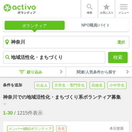


star
検索
お気に入り
メニュー
NPO職員/バイト
ボランティア
選択
検索
filter_list
絞り込み
関連/人気条件から探す
条件を追加
社会人
大学生・専門学生
高校生
小中学生
神奈川での地域活性化・まちづくり系ボランティア募集
filter_list
1-30
/
1215
件表示
本日更新
メンバー/継続ボランティア
新着