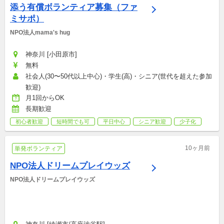
添う有償ボランティア募集（ファ
ミサポ）
NPO法人mama's hug
神奈川 [小田原市]
無料
社会人(30〜50代以上中心)・学生(高)・シニア(世代を超えた参加
歓迎)
月1回からOK
長期歓迎
初心者歓迎
短時間でも可
平日中心
シニア歓迎
少子化
10ヶ月前
単発ボランティア
NPO法人ドリームプレイウッズ
NPO法人ドリームプレイウッズ