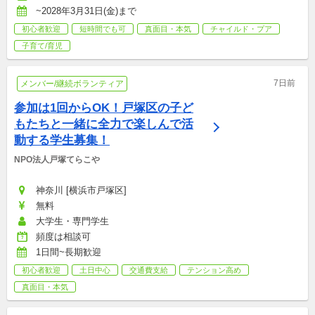
~2028年3月31日(金)まで
初心者歓迎
短時間でも可
真面目・本気
チャイルド・プア
子育て/育児
7日前
メンバー/継続ボランティア
参加は1回からOK！戸塚区の子ど
もたちと一緒に全力で楽しんで活
動する学生募集！
NPO法人戸塚てらこや
神奈川 [横浜市戸塚区]
無料
大学生・専門学生
頻度は相談可
1日間~長期歓迎
初心者歓迎
土日中心
交通費支給
テンション高め
真面目・本気