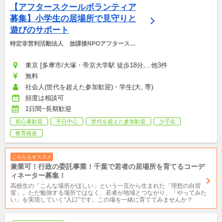
【アフタースクールボランティア
募集】小学生の居場所で見守りと
遊びのサポート
特定非営利活動法人　放課後NPOアフタースク
ール
東京 [多摩市/大塚・帝京大学駅 徒歩18分,...他3件
無料
社会人(世代を超えた参加歓迎)・学生(大, 専)
頻度は相談可
1日間~長期歓迎
初心者歓迎
平日中心
世代を超えた参加歓迎
少子化
教育格差
こちらもオススメ
兼業可！行政の委託事業！千葉で若者の居場所を育てるコーデ
ィネーター募集！
高校生の「こんな場所がほしい」という一言から生まれた「理想の自習
室」。ただ勉強する場所ではなく、若者が地域とつながり、「やってみた
い」を実現していく“入口”です。この場を一緒に育ててみませんか？