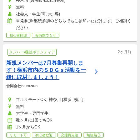
神奈川 [綾瀬市/高座渋谷駅]
無料
社会人・学生(高, 大, 専)
単発参加•継続参加のどちらでもご参加いただけます。ご相談く
ださい。
初心者歓迎
短時間でも可
2ヶ月前
メンバー/継続ボランティア
新規メンバーは7月募集再開しま
す！横浜市内のＳＤＧｓ活動を一
緒に取材しましょう！
合同会社neco.sun
フルリモートOK, 神奈川 [横浜, 横浜]
無料
大学生・専門学生
数ヶ月に1回でもOK
1ヶ月からOK
リモート可
初心者歓迎
交通費支給
勉強熱心