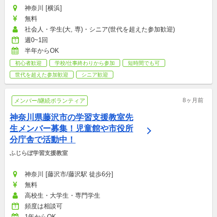
神奈川 [横浜]
無料
社会人・学生(大, 専)・シニア(世代を超えた参加歓迎)
週0~1回
半年からOK
初心者歓迎
学校/仕事終わりから参加
短時間でも可
世代を超えた参加歓迎
シニア歓迎
8ヶ月前
メンバー/継続ボランティア
神奈川県藤沢市の学習支援教室先
生メンバー募集！児童館や市役所
分庁舎で活動中！
ふじらぼ学習支援教室
神奈川 [藤沢市/藤沢駅 徒歩6分]
無料
高校生・大学生・専門学生
頻度は相談可
1年からOK