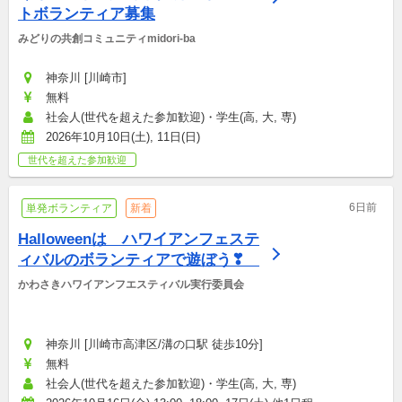
トボランティア募集
みどりの共創コミュニティmidori-ba
神奈川 [川崎市]
無料
社会人(世代を超えた参加歓迎)・学生(高, 大, 専)
2026年10月10日(土), 11日(日)
世代を超えた参加歓迎
6日前
単発ボランティア
新着
Halloweenは　ハワイアンフェステ
ィバルのボランティアで遊ぼう❣　
かわさきハワイアンフエスティバル実行委員会
神奈川 [川崎市高津区/溝の口駅 徒歩10分]
無料
社会人(世代を超えた参加歓迎)・学生(高, 大, 専)