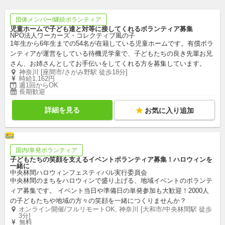
団体メンバー/継続ボランティア
児童ホームで子ども達と対等に接してくれるボランティア募集
NPO法人ワーカーズ・コレクティブ風の子
1年生から6年生までの54名が在籍している児童ホームです。有償ボラ
ンティアが運営をしている待機児学童で、子どもたちの良き先輩お兄
さん、お姉さんとしてお手伝いをしてくれる方を募集しています。
神奈川 [座間市/さがみ野駅 徒歩18分]
時給1,162円
週1回からOK
長期歓迎
詳細を見る
お気に入り追加
国内/単発ボランティア
子どもたちの笑顔を支えるイベントボランティア募集！ハロウィンを
一緒に
中央林間ハロウィンフェスティバル実行委員会
中央林間のまちをハロウィンで盛り上げる、地域イベントのボランテ
ィア募集です。 イベント当日や準備日の単発参加も大歓迎！2000人
の子どもたちや地域の方々の笑顔を一緒につくりませんか？
オンライン開催/フルリモートOK, 神奈川 [大和市/中央林間駅 徒歩
3分]
無料