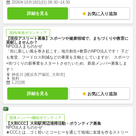
2026年10月18日(日) 08:30~14:30
詳細を見る
お気に入り追加
国内/単発ボランティア
【現役アスリート募集】スポーツや健康領域で、まちづくりや教育に
貢献しませんか？
NPO法人まちのかぜ
「街に新しい風を巻き起こす」地方創生×教育のNPO法人です！ 子ど
も食堂、フードロス削減などの事業を主軸としていますが、 スポーツ
×街づくりの新事業をスタートさせたいため、新規メンバー募集しま
す！
神奈川 [横浜市戸塚区, 大和市]
無料
1,2日間
詳細を見る
お気に入り追加
団体メンバー/継続ボランティア
【大和CCC】大和駅周辺清掃活動・ボランティア募集
NPO法人まちのかぜ
★CCCとは…ゴミ拾いとコーヒーを通じて地域に友達を作るストリー