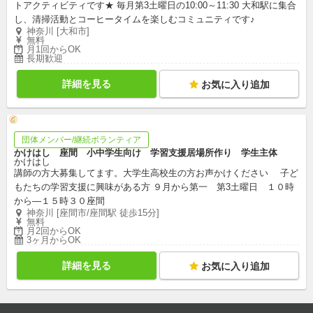
トアクティビティです★ 毎月第3土曜日の10:00～11:30 大和駅に集合
し、清掃活動とコーヒータイムを楽しむコミュニティです♪
神奈川 [大和市]
無料
月1回からOK
長期歓迎
詳細を見る
お気に入り追加
団体メンバー/継続ボランティア
かけはし 座間 小中学生向け 学習支援居場所作り 学生主体
かけはし
講師の方大募集してます。大学生高校生の方お声かけください 子ど
もたちの学習支援に興味がある方 ９月から第一 第3土曜日 １０時
から―１５時３０座間
神奈川 [座間市/座間駅 徒歩15分]
無料
月2回からOK
3ヶ月からOK
詳細を見る
お気に入り追加