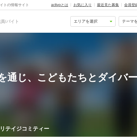
バイトの情報サイト
activoとは
お気に入り
最近見た募集
会員登
員/バイト
を通じ、こどもたちとダイバ
ヘリテイジコミティー