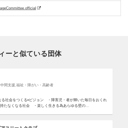
ageCommittee.official
ィーと似ている団体
,中間支援,福祉・障がい・高齢者
なる社会をつくる▪ビジョン ・障害児・者が輝いた毎日をおくれ
持たなくなる社会 ・楽しく生きる為あらゆる壁の...