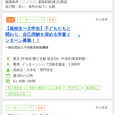
検索条件：
[活動場所]
新富町駅(東京)周辺
並び順：
近い・条件が似ている順
本日更新
注目
インターンシップ
新着
【高校生〜大学生】子どもたちと
関わり、自己理解を深める学童イ
ンターン募集！！
一般社団法人子供教育創造機構
東京 [中央区/勝どき駅 徒歩3分, 中央区/新富町駅...
費用: インターンシップ活動支援金：1,000円
高校生・大学生・専門学生
週1回からOK
6ヶ月間~1年間
初心者歓迎
学校/仕事終わりから参加
平日中心
勉強熱心
成長意欲が高い
本日更新
インターンシップ
新着