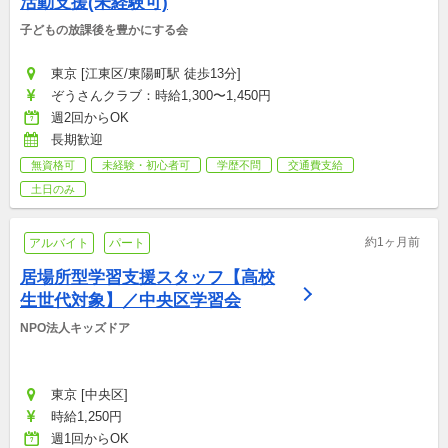
活動支援(未経験可)
子どもの放課後を豊かにする会
東京 [江東区/東陽町駅 徒歩13分]
ぞうさんクラブ：時給1,300〜1,450円
週2回からOK
長期歓迎
無資格可
未経験・初心者可
学歴不問
交通費支給
土日のみ
約1ヶ月前
アルバイト
パート
居場所型学習支援スタッフ【高校
生世代対象】／中央区学習会
NPO法人キッズドア
東京 [中央区]
時給1,250円
週1回からOK