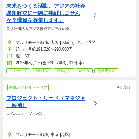
未来をつくる活動、アジアの社会
課題解決に一緒に挑戦しません
か？職員を募集します。
公益社団法人アジア協会アジア友の会
フルリモート勤務, 大阪 [大阪市], 東京 [港区]
給与：月給191,520〜290,000円
週1~5回
2026年5月1日(金)~2027年3月31日(水)
リモート可
年齢不問
転勤なし
駅チカ
交通費支給
4ヶ月前
副業/パラレルキャリア
プロジェクト・リード（マネジャ
ー候補）
コペルニク・ジャパン
フルリモート勤務, 東京 [港区]