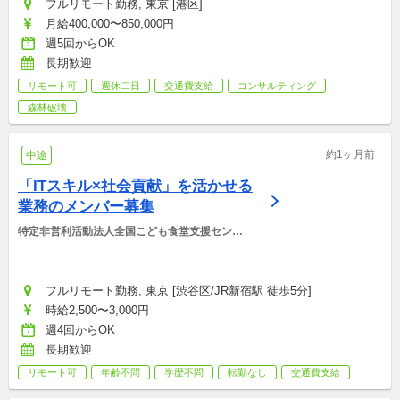
フルリモート勤務, 東京 [港区]
月給400,000〜850,000円
週5回からOK
長期歓迎
リモート可
週休二日
交通費支給
コンサルティング
森林破壊
約1ヶ月前
中途
「ITスキル×社会貢献」を活かせる
業務のメンバー募集
特定非営利活動法人全国こども食堂支援センタ
ー・むすびえ
フルリモート勤務, 東京 [渋谷区/JR新宿駅 徒歩5分]
時給2,500〜3,000円
週4回からOK
長期歓迎
リモート可
年齢不問
学歴不問
転勤なし
交通費支給