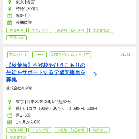
東京 [港区]
時給1,300円
週0~1回
長期歓迎
無資格可
ブランク可
未経験・初心者可
交通費支給
平日のみ
7日前
アルバイト
パート
副業/パラレルキャリア
【秋葉原】不登校やひきこもりの
生徒をサポートする学習支援員を
募集
株式会社キズキ
東京 [台東区/岩本町駅 徒歩2分]
費用: 1コマ（90分）あたり：1,890〜5,500円
週1~5回
1ヶ月からOK
無資格可
ブランク可
未経験・初心者可
残業なし
交通費支給