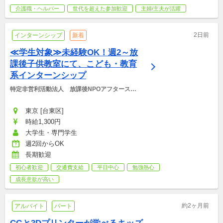
介護職・ヘルパー
世代を超えた参加歓迎
主婦/主夫が活躍
2日前
インターンシップ
新着
≪学生対象≫未経験OK！週2～放
課後子供教室にて、こども・教育
系インターンシップ
特定非営利活動法人　放課後NPOアフタースク
ール
東京 [台東区]
時給1,300円
大学生・専門学生
週2回からOK
長期歓迎
初心者歓迎
交通費支給
平日中心
勉強熱心
成長意欲が高い
約2ヶ月前
アルバイト
パート