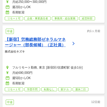
月給250,000〜300,000円
週2回からOK
長期歓迎
リモート可
企画・事業責任者
事務局・総合業務
経営幹部
約1ヶ月前
中途
【新宿】労務総務部ゼネラルマネ
ージャー（部長候補）（正社員）
株式会社キズキ
フルリモート勤務, 東京 [新宿区/信濃町駅 徒歩1分]
月給690,000円
週5回からOK
長期歓迎
リモート可
学歴不問
転勤なし
駅チカ
週休二日
12日前
中途