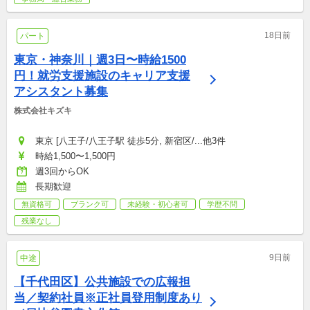
18日前
パート
東京・神奈川｜週3日〜時給1500
円！就労支援施設のキャリア支援
アシスタント募集
株式会社キズキ
東京 [八王子/八王子駅 徒歩5分, 新宿区/...他3件
時給1,500〜1,500円
週3回からOK
長期歓迎
無資格可
ブランク可
未経験・初心者可
学歴不問
残業なし
9日前
中途
【千代田区】公共施設での広報担
当／契約社員※正社員登用制度あり