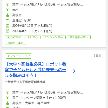
東京 [中央区/勝どき駅 徒歩3分, 中央区/新富町駅...
無料
高校生
週1回からOK
2026年8月10日(月)~31日(月)
2026年8月10日(月)~31日(月)
初心者歓迎
平日中心
テンション高め
成長意欲が高い
真面目・本気
7日前
インターンシップ
​【​大学〜高校生必見】ロボット教
室で子どもたちと共に未来への一
歩を踏み出そう！
一般社団法人子供教育創造機構
東京 [中央区/勝どき駅 徒歩3分, 中央区/新富町駅...
費用: インターン活動支援金：1,000円
高校生・大学生・専門学生