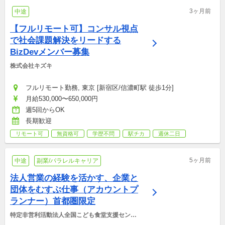
3ヶ月前
中途
【フルリモート可】コンサル視点
で社会課題解決をリードする
BizDevメンバー募集
株式会社キズキ
フルリモート勤務, 東京 [新宿区/信濃町駅 徒歩1分]
月給530,000〜650,000円
週5回からOK
長期歓迎
リモート可
無資格可
学歴不問
駅チカ
週休二日
5ヶ月前
中途
副業/パラレルキャリア
法人営業の経験を活かす、企業と
団体をむすぶ仕事（アカウントプ
ランナー）首都圏限定
特定非営利活動法人全国こども食堂支援センタ
ー・むすびえ