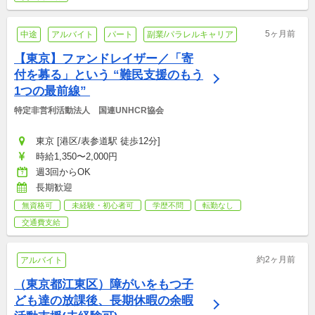
5ヶ月前
中途
アルバイト
パート
副業/パラレルキャリア
【東京】ファンドレイザー／「寄
付を募る」という “難民支援のもう
1つの最前線” 
特定非営利活動法人　国連UNHCR協会
東京 [港区/表参道駅 徒歩12分]
時給1,350〜2,000円
週3回からOK
長期歓迎
無資格可
未経験・初心者可
学歴不問
転勤なし
交通費支給
約2ヶ月前
アルバイト
（東京都江東区）障がいをもつ子
ども達の放課後、長期休暇の余暇