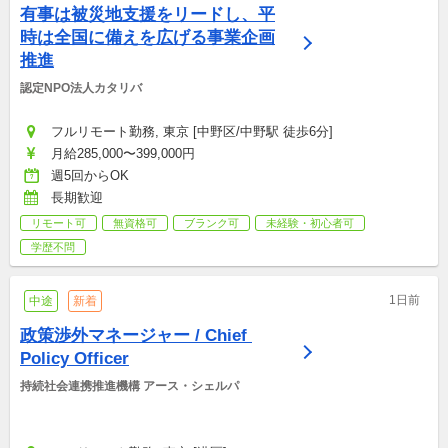
有事は被災地支援をリードし、平
時は全国に備えを広げる事業企画
推進
認定NPO法人カタリバ
フルリモート勤務, 東京 [中野区/中野駅 徒歩6分]
月給285,000〜399,000円
週5回からOK
長期歓迎
リモート可
無資格可
ブランク可
未経験・初心者可
学歴不問
1日前
中途
新着
政策渉外マネージャー / Chief 
Policy Officer
持続社会連携推進機構 アース・シェルパ