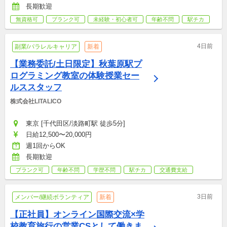
長期歓迎
無資格可
ブランク可
未経験・初心者可
年齢不問
駅チカ
4日前
副業/パラレルキャリア
新着
【業務委託/土日限定】秋葉原駅プ
ログラミング教室の体験授業セー
ルススタッフ
株式会社LITALICO
東京 [千代田区/淡路町駅 徒歩5分]
日給12,500〜20,000円
週1回からOK
長期歓迎
ブランク可
年齢不問
学歴不問
駅チカ
交通費支給
3日前
メンバー/継続ボランティア
新着
【正社員】オンライン国際交流×学
校教育旅行の営業CSとして働きま