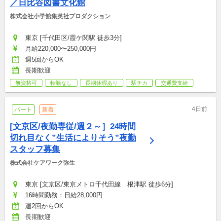
／日比谷図書文化館
株式会社小学館集英社プロダクション
東京 [千代田区/霞ケ関駅 徒歩3分]
月給220,000〜250,000円
週5回からOK
長期歓迎
無資格可
転勤なし
長期休暇あり
駅チカ
交通費支給
4日前
パート
新着
[文京区/夜勤専従/週２～］24時間
切れ目なく”生活によりそう”夜勤
スタッフ募集
株式会社ケアワーク弥生
東京 [文京区/東京メトロ千代田線　根津駅 徒歩6分]
16時間勤務：日給28,000円
週2回からOK
長期歓迎