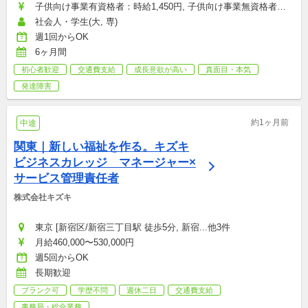
子供向け事業有資格者：時給1,450円, 子供向け事業無資格者・
大人向け事業：時給1,250円
社会人・学生(大, 専)
週1回からOK
6ヶ月間
初心者歓迎
交通費支給
成長意欲が高い
真面目・本気
発達障害
約1ヶ月前
中途
関東｜新しい福祉を作る。キズキ
ビジネスカレッジ　マネージャー×
サービス管理責任者
株式会社キズキ
東京 [新宿区/新宿三丁目駅 徒歩5分, 新宿...他3件
月給460,000〜530,000円
週5回からOK
長期歓迎
ブランク可
学歴不問
週休二日
交通費支給
事務局・総合業務