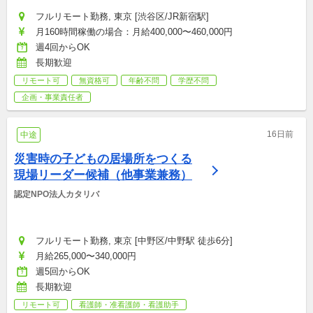
フルリモート勤務, 東京 [渋谷区/JR新宿駅]
月160時間稼働の場合：月給400,000〜460,000円
週4回からOK
長期歓迎
リモート可
無資格可
年齢不問
学歴不問
企画・事業責任者
16日前
中途
災害時の子どもの居場所をつくる
現場リーダー候補（他事業兼務）
認定NPO法人カタリバ
フルリモート勤務, 東京 [中野区/中野駅 徒歩6分]
月給265,000〜340,000円
週5回からOK
長期歓迎
リモート可
看護師・准看護師・看護助手