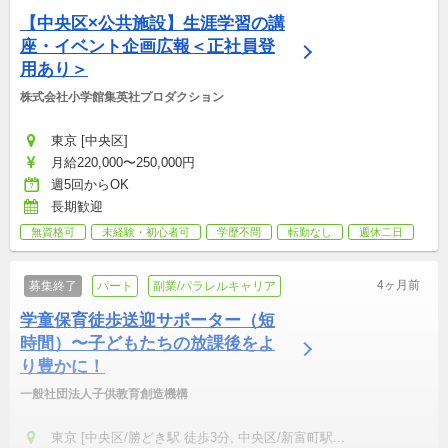
【中央区×公共施設】生涯学習の講
座・イベント企画広報＜正社員登
用あり＞
株式会社小学館集英社プロダクション
東京 [中央区]
月給220,000〜250,000円
週5回からOK
長期歓迎
無資格可
未経験・初心者可
学歴不問
転勤なし
週休二日
4ヶ月前
募集終了
パート
副業/パラレルキャリア
学童保育徒歩送迎サポーター（短
時間）〜子どもたちの放課後をよ
り豊かに！
一般社団法人子供教育創造機構
東京 [中央区/勝どき駅 徒歩3分, 中央区/新富町駅...