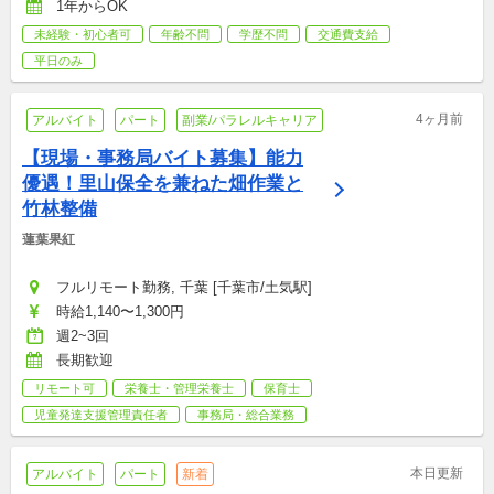
1年からOK
未経験・初心者可
年齢不問
学歴不問
交通費支給
平日のみ
4ヶ月前
アルバイト
パート
副業/パラレルキャリア
【現場・事務局バイト募集】能力
優遇！里山保全を兼ねた畑作業と
竹林整備
蓮葉果紅
フルリモート勤務, 千葉 [千葉市/土気駅]
時給1,140〜1,300円
週2~3回
長期歓迎
リモート可
栄養士・管理栄養士
保育士
児童発達支援管理責任者
事務局・総合業務
本日更新
アルバイト
パート
新着