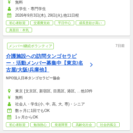
無料
大学生・専門学生
2026年9月3日(木), 29日(火),他11日程
初心者歓迎
交通費支給
平日中心
成長意欲が高い
真面目・本気
7日前
メンバー/継続ボランティア
介護施設への訪問タンゴセラピ
ー・活動メンバー募集中【東京/名
古屋/大阪/兵庫他】
NPO法人日本タンゴセラピー協会
東京 [文京区, 新宿区, 目黒区, 港区, ...他10件
無料
社会人・学生(小, 中, 高, 大, 専)・シニア
数ヶ月に1回でもOK
1ヶ月からOK
初心者歓迎
勉強熱心
発達障害
高齢化社会
社会的孤立