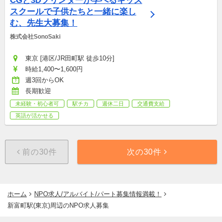
CGと3Dプリンターが学べるキッズ
スクールで子供たちと一緒に楽し
む、先生大募集！
株式会社SonoSaki
東京 [港区/JR田町駅 徒歩10分]
時給1,400〜1,600円
週3回からOK
長期歓迎
未経験・初心者可
駅チカ
週休二日
交通費支給
英語が活かせる
前の30件
次の30件
ホーム
NPO求人/アルバイト/パート募集情報満載！
新富町駅(東京)周辺のNPO求人募集