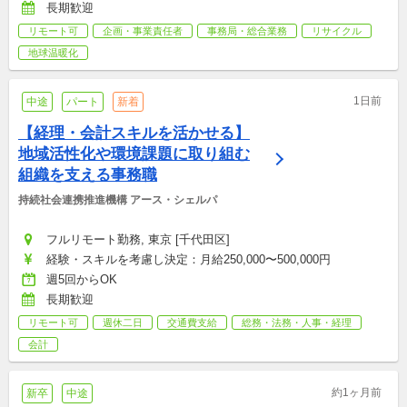
長期歓迎
リモート可
企画・事業責任者
事務局・総合業務
リサイクル
地球温暖化
1日前
中途
パート
新着
【経理・会計スキルを活かせる】
地域活性化や環境課題に取り組む
組織を支える事務職
持続社会連携推進機構 アース・シェルパ
フルリモート勤務, 東京 [千代田区]
経験・スキルを考慮し決定：月給250,000〜500,000円
週5回からOK
長期歓迎
リモート可
週休二日
交通費支給
総務・法務・人事・経理
会計
約1ヶ月前
新卒
中途