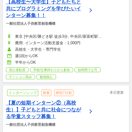
【高校生〜大学生】子どもたちと
共にプログラミングを学びたいイ
ンターン募集！！
一般社団法人子供教育創造機構
東京 [中央区/勝どき駅 徒歩3分, 中央区/新富町駅...
費用: インターン活動支援金：1,000円
高校生・大学生・専門学生
週1回からOK
半年からOK
初心者歓迎
学校/仕事終わりから参加
短時間でも可
テンション高め
勉強熱心
本日更新
インターンシップ
新着
締切7日前
【​夏の短期インターン②（高校
生）】子どもと共に社会につなが
る学童スタッフ募集！
一般社団法人子供教育創造機構