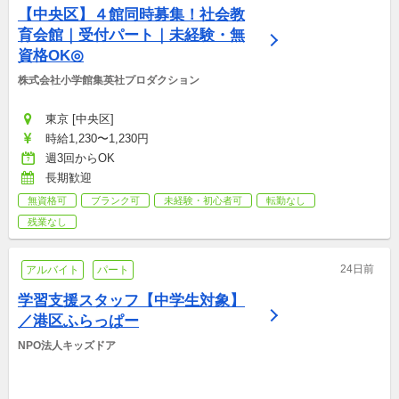
【中央区】４館同時募集！社会教
育会館｜受付パート｜未経験・無
資格OK◎
株式会社小学館集英社プロダクション
東京 [中央区]
時給1,230〜1,230円
週3回からOK
長期歓迎
無資格可
ブランク可
未経験・初心者可
転勤なし
残業なし
24日前
アルバイト
パート
学習支援スタッフ【中学生対象】
／港区ふらっぱー
NPO法人キッズドア