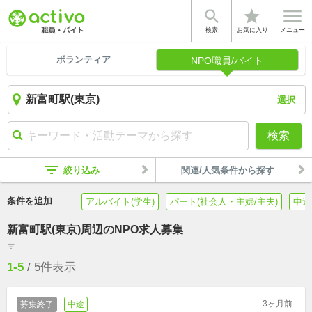


star
検索
お気に入り
メニュー
ボランティア
NPO職員/バイト
選択
検索
filter_list
絞り込み
関連/人気条件から探す
条件を追加
アルバイト(学生)
パート(社会人・主婦/主夫)
中途
新富町駅(東京)周辺のNPO求人募集
filter_list
1-5
/
5
件表示
3ヶ月前
募集終了
中途