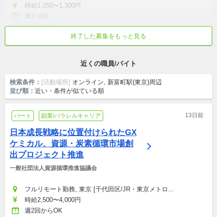
時給1,250〜1,300円
週2~3回
1年からOK
終了した募集をもっと見る
無資格可
未経験・初心者可
年齢不問
学歴不問
交通費支給
近くの職員/バイト
検索条件：
[活動場所]
オンライン, 新富町駅(東京)周辺
並び順：
近い・条件が似ている順
13日前
パート
副業/パラレルキャリア
日本成長戦略に位置付けられたGX
ケミカル、資源・炭素循環市場創
出プロジェクト推進
一般社団法人資源循環推進協議会
フルリモート勤務, 東京 [千代田区/JR・東京メトロ...
時給2,500〜4,000円
週2回からOK