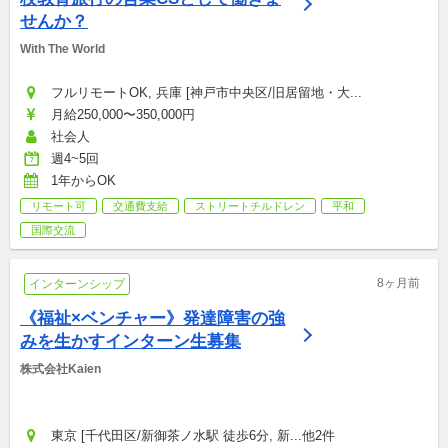
せんか？
With The World
フルリモートOK, 兵庫 [神戸市中央区/旧居留地・大...
月給250,000〜350,000円
社会人
週4~5回
1年からOK
リモート可
交通費支給
ストリートチルドレン
平和
国際交流
8ヶ月前
インターンシップ
《福祉×ベンチャー》発達障害の強
みを生かすインターン生募集
株式会社Kaien
東京 [千代田区/新御茶ノ水駅 徒歩6分, 新...他2件