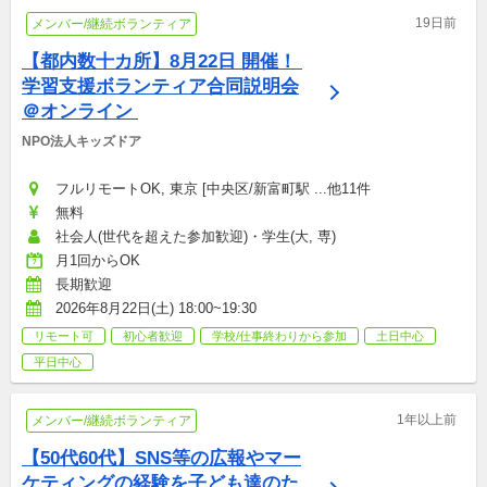
19日前
メンバー/継続ボランティア
【都内数十カ所】8月22日 開催！ 
学習支援ボランティア合同説明会
＠オンライン 
NPO法人キッズドア
フルリモートOK, 東京 [中央区/新富町駅 ...他11件
無料
社会人(世代を超えた参加歓迎)・学生(大, 専)
月1回からOK
長期歓迎
2026年8月22日(土) 18:00~19:30
リモート可
初心者歓迎
学校/仕事終わりから参加
土日中心
平日中心
1年以上前
メンバー/継続ボランティア
【50代60代】SNS等の広報やマー
ケティングの経験を子ども達のた