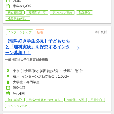
月2回
半年からOK
初心者歓迎
短時間でも可
テンション高め
勉強熱心
成長意欲が高い
本日更新
インターンシップ
新着
【理科好き学生必見】子どもたち
と「理科実験」を探究するインタ
ーン募集！！
一般社団法人子供教育創造機構
東京 [中央区/勝どき駅 徒歩3分, 中央区/...他1件
費用: インターン活動支援金：1,000円
大学生・専門学生
週0~1回
6ヶ月間
初心者歓迎
学校/仕事終わりから参加
短時間でも可
平日中心
テンション高め