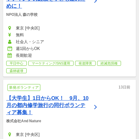
めに！
NPO法人 森の学校
東京 [中央区]
無料
社会人・シニア
週1回からOK
長期歓迎
平日中心
マーケティング/SNS運用
発達障害
絶滅危惧種
森林破壊
13日前
単発ボランティア
【大学生】1日からOK！　9月、10
月の都内修学旅行の同行ボランテ
ィア募集！
株式会社And Nature
東京 [中央区]