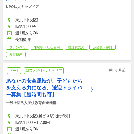
NPO法人キッズドア
東京 [中央区]
時給1,300円
週1回からOK
長期歓迎
ブランク可
未経験・初心者可
交通費支給
公務員・教師
教育格差
約1ヶ月前
パート
副業/パラレルキャリア
あなたの安全運転が、子どもたち
を支える力になる。送迎ドライバ
ー募集【短時間も可】
一般社団法人子供教育創造機構
東京 [中央区/勝どき駅 徒歩3分]
時給1,500〜1,700円
週1回からOK