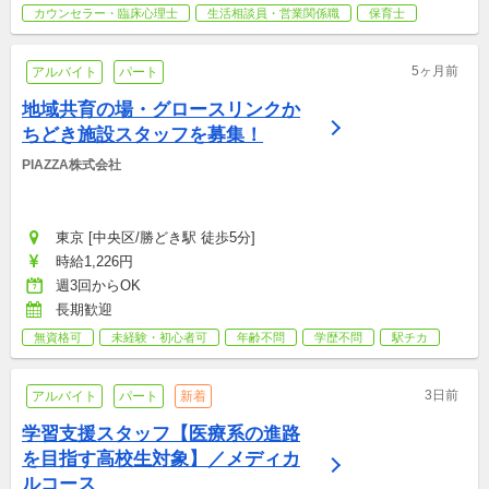
カウンセラー・臨床心理士
生活相談員・営業関係職
保育士
5ヶ月前
アルバイト
パート
地域共育の場・グロースリンクか
ちどき施設スタッフを募集！
PIAZZA株式会社
東京 [中央区/勝どき駅 徒歩5分]
時給1,226円
週3回からOK
長期歓迎
無資格可
未経験・初心者可
年齢不問
学歴不問
駅チカ
3日前
アルバイト
パート
新着
学習支援スタッフ【医療系の進路
を目指す高校生対象】／メディカ
ルコース