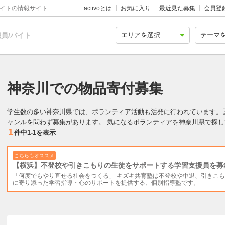
バイトの情報サイト
activoとは
お気に入り
最近見た募集
会員登
員/バイト
神奈川での物品寄付募集
学生数の多い神奈川県では、ボランティア活動も活発に行われています。
ャンルを問わず募集があります。 気になるボランティアを神奈川県で探
1
件中
1-1
を表示
こちらもオススメ
【横浜】不登校や引きこもりの生徒をサポートする学習支援員を募
「何度でもやり直せる社会をつくる」 キズキ共育塾は不登校や中退、引きこ
に寄り添った学習指導・心のサポートを提供する、個別指導塾です。