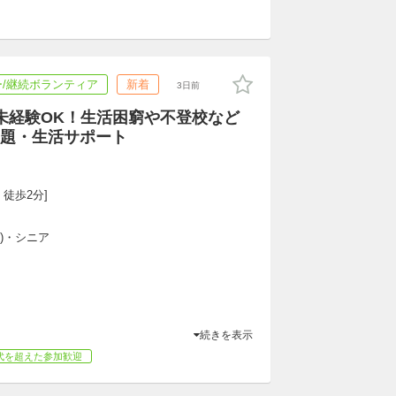
/継続ボランティア
新着
3日前
未経験OK！生活困窮や不登校など
題・生活サポート
 徒歩2分]
専)・シニア
続きを表示
代を超えた参加歓迎