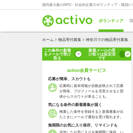
国内最大級のNPO・社会的企業のボランティア・職員/
ボランティア
職
ホーム
物品寄付募集
神奈川での物品寄付募集
この条件の新着
新着メールの受
をメールで受け
け取りは設定済
取る
です
activo会員サービス
応募が簡単、スカウトも
応募時に基本情報が自動反映されて応募
が簡単。プロフィールを充実させると団
体からスカウトが来ることも。
気になる条件の新着募集が届く
検索した条件を登録すると新着募集が出
たときにメールで通知を受け取れます。
無期限のお気に入り保存、リマインドも
追加したお気に入りを無期限に保存、い