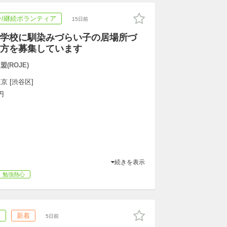
/継続ボランティア
15日前
学校に馴染みづらい子の居場所づ
方を募集しています
(ROJE)
京 [渋谷区]
円
続きを表示
勉強熱心
ア
新着
5日前