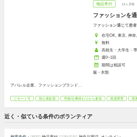
物品寄付
12ヶ月前
ファッションを通
ファッション通じて患者
在宅OK, 東京, 神奈
無料
高校生・大学生・
週0~1回
期間は相談可
服・衣類
アパレル企業、ファッションブランド
…
リモート可
初心者歓迎
学校/仕事終わりから参加
発達障害
医
近く・似ている条件のボランティア
検索条件：
[種類]
物品寄付
[活動場所]
神奈川周辺, オンライン