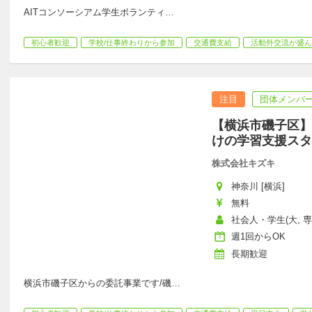
AITコンソーシアム学生ボランティ
…
初心者歓迎
学校/仕事終わりから参加
交通費支給
活動外交流が盛ん
注目
団体メンバー
【横浜市磯子区】
けの学習支援スタ
株式会社キズキ
神奈川 [横浜]
無料
社会人・学生(大, 
週1回からOK
長期歓迎
横浜市磯子区からの委託事業です/磯
…