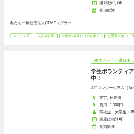
週1回からOK
長期歓迎
私たち一般社団法人GRAF（グラー
…
リモート可
初心者歓迎
学校/仕事終わりから参加
交通費支給
団体メンバー/継続ボ
学生ボランティア
中！
AITコンソーシアム（ArcoIl
東京, 神奈川
費用: 2,000円
高校生・大学生・
頻度は相談可
長期歓迎