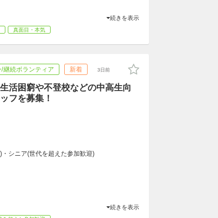
続きを表示
真面目・本気
/継続ボランティア
新着
3日前
生活困窮や不登校などの中高生向
ッフを募集！
専)・シニア(世代を超えた参加歓迎)
続きを表示