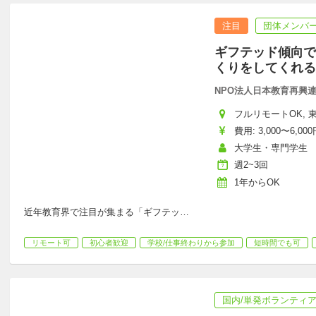
注目
団体メンバー
ギフテッド傾向で
くりをしてくれる
NPO法人日本教育再興連盟
フルリモートOK, 東
費用: 3,000〜6,000
大学生・専門学生
週2~3回
1年からOK
近年教育界で注目が集まる「ギフテッ
…
リモート可
初心者歓迎
学校/仕事終わりから参加
短時間でも可
国内/単発ボランティ