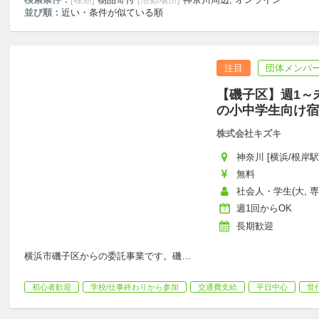
並び順：
近い・条件が似ている順
注目
団体メンバー
【磯子区】週1～
の小中学生向け宿
株式会社キズキ
神奈川 [横浜/根岸駅
無料
社会人・学生(大, 
週1回からOK
長期歓迎
横浜市磯子区からの委託事業です。磯
…
初心者歓迎
学校/仕事終わりから参加
交通費支給
平日中心
世