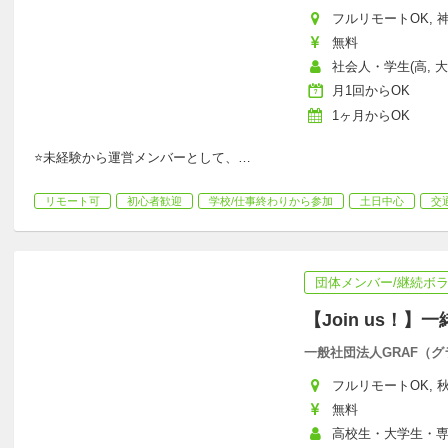
フルリモートOK, 神
無料
社会人・学生(高, 
月1回からOK
1ヶ月からOK
⭐️未経験から運営メンバーとして、
…
リモート可
初心者歓迎
学校/仕事終わりから参加
土日中心
交
団体メンバー/継続ボ
【Join us！
一般社団法人GRAF（グ
フルリモートOK, 秋田
無料
高校生・大学生・