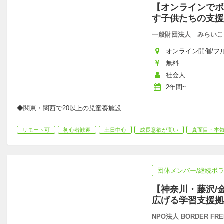
【オンラインでボ
す子供たちの支援
一般財団法人 みらいこ
オンライン開催/フルリモ
無料
社会人
2年間~
◆関東・関西で20以上の児童養施設
…
リモート可
初心者歓迎
土日中心
成長意欲が高い
真面目・本
団体メンバー/継続ボ
【神奈川・藤沢/
広げる学習支援拠
NPO法人 BORDER FRE