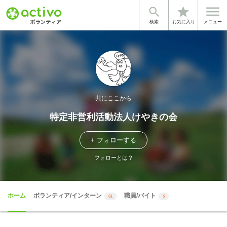


star
検索
お気に入り
メニュー
共にここから
特定非営利活動法人けやきの会
+ フォローする
フォローとは？
ホーム
ボランティア/インターン
職員/バイト
61
5