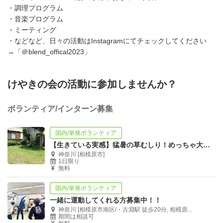
・調理プログラム
・音楽プログラム
・ミーティング
・などなど、日々の活動はInstagramにてチェックしてください
→「＠blend_offical2023」
けやきの会の活動に参加しませんか？
ボランティア/インターン募集
国内/単発ボランティア
【生きている実感】猛暑の草むしり！めっちゃ大変です！現地集合・現地解散のみ
神奈川 [相模原市]
1日限り
無料
国内/単発ボランティア
一緒に運動してくれる方募集中！！
神奈川 [相模原市南区/・古淵駅 徒歩20分, 相模原...
期間は相談可