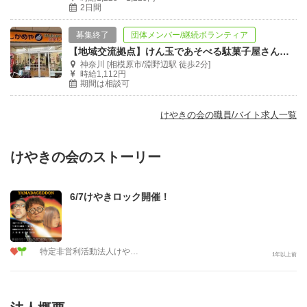
2日間
募集終了
団体メンバー/継続ボランティア
【地域交流拠点】けん玉であそべる駄菓子屋さんでのボランティア募集！
神奈川 [相模原市/淵野辺駅 徒歩2分]
時給1,112円
期間は相談可
けやきの会の職員/バイト求人一覧
けやきの会のストーリー
6/7けやきロック開催！
特定非営利活動法人けやきの会
1年以上前