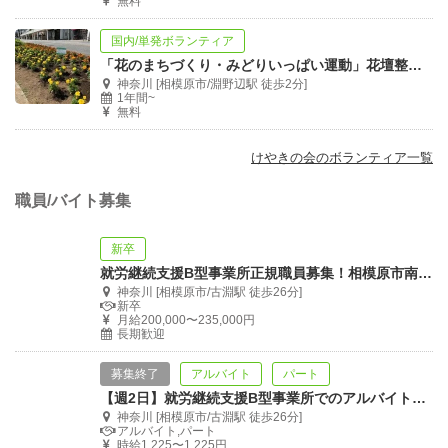
無料
国内/単発ボランティア
「花のまちづくり・みどりいっぱい運動」花壇整備ボランティア募集！現地集合現地解散
神奈川 [相模原市/淵野辺駅 徒歩2分]
1年間~
無料
けやきの会のボランティア一覧
職員/バイト募集
新卒
就労継続支援B型事業所正規職員募集！相模原市南区大野台で創業30年の実績あり
神奈川 [相模原市/古淵駅 徒歩26分]
新卒
月給200,000〜235,000円
長期歓迎
募集終了
アルバイト
パート
【週2日】就労継続支援B型事業所でのアルバイト【火・木8時45分～17時の間】
神奈川 [相模原市/古淵駅 徒歩26分]
アルバイト,パート
時給1,225〜1,225円