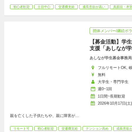
初心者歓迎
土日中心
交通費支給
成長意欲が高い
真面目・本
団体メンバー/継続ボ
【募金活動】学生
支援「あしなが学
あしなが学生募金事務局
フルリモートOK, 岐阜
無料
大学生・専門学生
週0~1回
1日間~長期歓迎
2026年10月17日(土)
親を亡くした子供たちや、親に障害が
…
リモート可
初心者歓迎
交通費支給
テンション高め
成長意欲