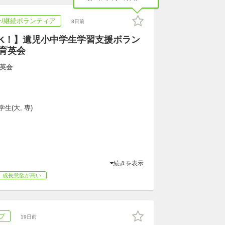
/継続ボランティア
8日前
K！】遺児小中学生学習支援ボラン
が育英会
英会
生(大, 専)
続きを表示
成長意欲が高い
プ
19日前