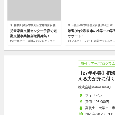
神奈川 [横浜市鶴見区/京急鶴見駅 徒歩2分] サードプレイス
大阪 [和泉市/北信太駅 徒歩10分] 株式会社エデュケーショナルネットワーク
児童家庭支援センター子育て短
毎週(金)☆和泉市の小学生の学
期支援事業担当職員募集！
サポート！
中途,パート,副業/パラレルキャリア
アルバイト,パート,副業/パラレルキャリア
海外ツアー/プログラ
【27年冬春】初
える力が身に付く
株式会社Mahal.KitaQ
フィリピン
費用: 198,000円
高校生・大学生・
2026年8月23日(日)