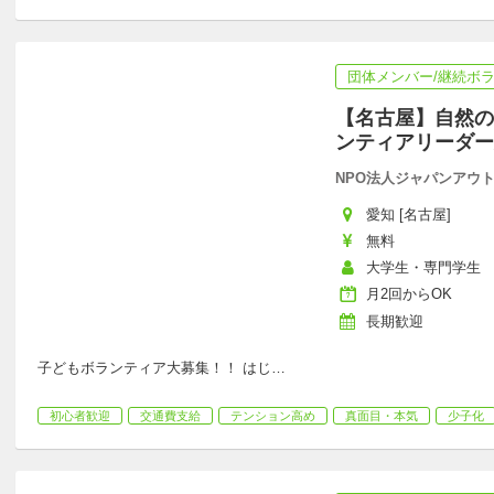
団体メンバー/継続ボ
【名古屋】自然の
ンティアリーダー
NPO法人ジャパンアウ
愛知 [名古屋]
無料
大学生・専門学生
月2回からOK
長期歓迎
子どもボランティア大募集！！ はじ
…
初心者歓迎
交通費支給
テンション高め
真面目・本気
少子化