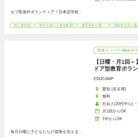
セブ島海外ボランティア！日本語学校
…
初心者歓迎
世代を超えた参加歓迎
成長意欲が高い
活動外交流が盛
団体メンバー/継続ボ
【日曜・月1回～
ドア型教育ボラン
EDUCAMP
愛知 [名古屋]
無料
社会人(20代中心)・学
月1回からOK
1年からOK
毎月日曜に子どもたちの冒険を支える
…