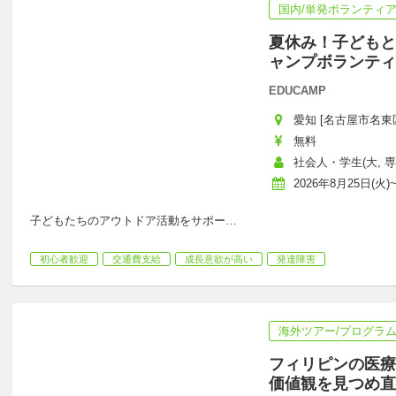
国内/単発ボランティ
夏休み！子どもと
ャンプボランティ
EDUCAMP
愛知 [名古屋市名東
無料
社会人・学生(大, 専
2026年8月25日(火)~
子どもたちのアウトドア活動をサポー
…
初心者歓迎
交通費支給
成長意欲が高い
発達障害
海外ツアー/プログラ
フィリピンの医療
価値観を見つめ直