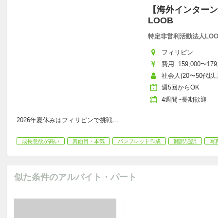
【海外インターン
LOOB
特定非営利活動法人LOOB
フィリピン
費用: 159,000〜179
社会人(20〜50代以
週5回からOK
4週間~長期歓迎
2026年夏休みはフィリピンで挑戦
…
成長意欲が高い
真面目・本気
パンフレット作成
翻訳/通訳
写
似た条件のアルバイト・パート