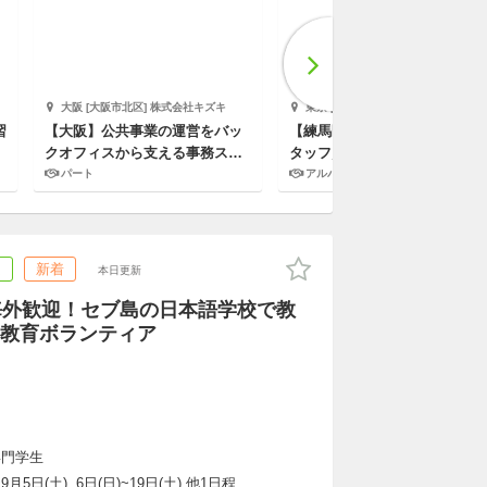
大阪 [大阪市北区] 株式会社キズキ
東京 [練馬区] 株式会社小学館集英社プロダクション
習
【大阪】公共事業の運営をバッ
【練馬区】リサイクル品販売ス
クオフィスから支える事務スタ
タッフ／パート・週2日！春日
ッフ募集！
リサイクルセンター
パート
アルバイト,パート
ム
新着
本日更新
海外歓迎！セブ島の日本語学校で教
教育ボランティア
専門学生
~9月5日(土), 6日(日)~19日(土),他1日程