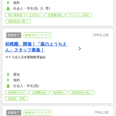
無料
社会人・学生(高, 大, 専)
初心者歓迎
土日中心
交通費支給
テンション高め
成長意欲が高い
10年以上前
募集終了
単発ボランティア
幼稚園、開催！「森のようちえ
ん」スタッフ募集！
ＮＰＯ法人日本冒険教育協会
愛知
無料
社会人・学生(高)
短時間でも可
交通費支給
勉強熱心
成長意欲が高い
真面目・本気
7年以上前
募集終了
単発ボランティア