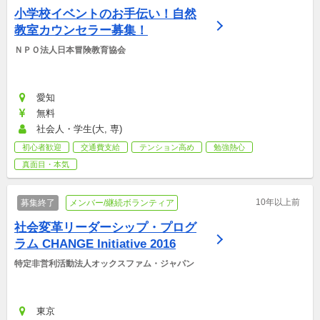
小学校イベントのお手伝い！自然
教室カウンセラー募集！
ＮＰＯ法人日本冒険教育協会
愛知
無料
社会人・学生(大, 専)
初心者歓迎
交通費支給
テンション高め
勉強熱心
真面目・本気
10年以上前
募集終了
メンバー/継続ボランティア
社会変革リーダーシップ・プログ
ラム CHANGE Initiative 2016
特定非営利活動法人オックスファム・ジャパン
東京