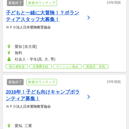
10年弱前
募集終了
単発ボランティア
子どもと一緒に大冒険！？ボラン
ティアスタッフ大募集！
ＮＰＯ法人日本冒険教育協会
愛知 [名古屋]
無料
社会人・学生(高, 大, 専)
初心者歓迎
交通費支給
テンション高め
真面目・本気
10年弱前
募集終了
単発ボランティア
2016年！子ども向けキャンプボラ
ンティア募集！
ＮＰＯ法人日本冒険教育協会
愛知, 三重