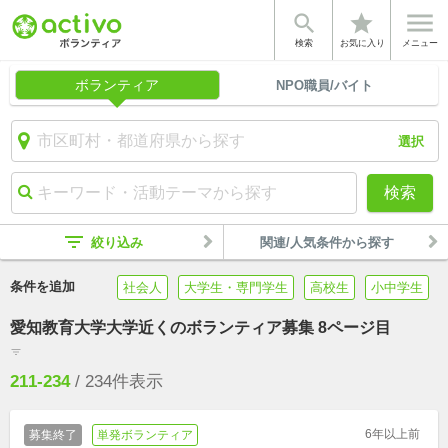


star
検索
お気に入り
メニュー
ボランティア
NPO職員/バイト
選択
検索
filter_list
絞り込み
関連/人気条件から探す
条件を追加
社会人
大学生・専門学生
高校生
小中学生
愛知教育大学大学近くのボランティア募集 8ページ目
filter_list
211-234
/
234
件表示
6年以上前
募集終了
単発ボランティア