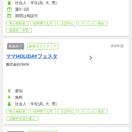
社会人・学生(高, 大, 専)
週0~1回
期間は相談可
初心者歓迎
短時間でも可
土日中心
テンション高め
真面目・本気
約9年前
募集終了
単発ボランティア
ママHOLIDAYフェスタ
株式会社OliOli
愛知
無料
社会人・学生(高, 大, 専)
初心者歓迎
短時間でも可
土日中心
テンション高め
活動外交流が盛ん