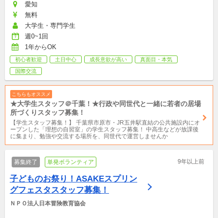
愛知
無料
大学生・専門学生
週0~1回
1年からOK
初心者歓迎
土日中心
成長意欲が高い
真面目・本気
国際交流
こちらもオススメ
★大学生スタッフ＠千葉！★行政や同世代と一緒に若者の居場
所づくりスタッフ募集！
【学生スタッフ募集！】 千葉県市原市・JR五井駅直結の公共施設内にオ
ープンした「理想の自習室」の学生スタッフ募集！ 中高生などが放課後
に集まり、勉強や交流する場所を、同世代で運営しませんか
9年以上前
募集終了
単発ボランティア
子どものお祭り！ASAKEスプリン
グフェスタスタッフ募集！
ＮＰＯ法人日本冒険教育協会