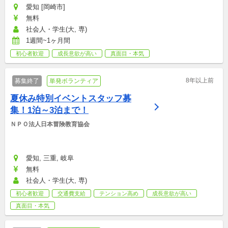
愛知 [岡崎市]
無料
社会人・学生(大, 専)
1週間~1ヶ月間
初心者歓迎
成長意欲が高い
真面目・本気
8年以上前
募集終了
単発ボランティア
夏休み特別イベントスタッフ募
集！1泊～3泊まで！
ＮＰＯ法人日本冒険教育協会
愛知, 三重, 岐阜
無料
社会人・学生(大, 専)
初心者歓迎
交通費支給
テンション高め
成長意欲が高い
真面目・本気