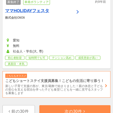
約9年前
募集終了
単発ボランティア
ママHOLIDAYフェスタ
株式会社OliOli
愛知
無料
社会人・学生(大, 専)
初心者歓迎
短時間でも可
テンション高め
成長意欲が高い
真面目・本気
こちらもオススメ
こどもショートステイ支援員募集！こどもの生活に寄り添う！
新しい子育て支援の形が、東京/葛飾で始まりました！親の休息と子ども
の安心を支える宿泊を伴った子ども食堂!こどもを一緒に見守るスタッフ
を募集します
前の30件
次の30件