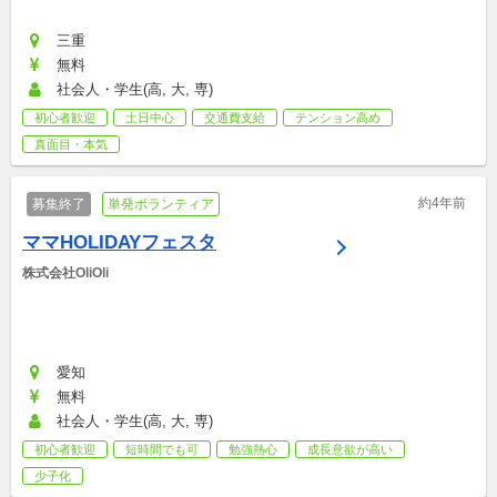
三重
無料
社会人・学生(高, 大, 専)
初心者歓迎
土日中心
交通費支給
テンション高め
真面目・本気
約4年前
募集終了
単発ボランティア
ママHOLIDAYフェスタ
株式会社OliOli
愛知
無料
社会人・学生(高, 大, 専)
初心者歓迎
短時間でも可
勉強熱心
成長意欲が高い
少子化