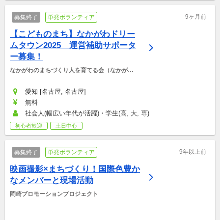
9ヶ月前
募集終了
単発ボランティア
【こどものまち】なかがわドリー
ムタウン2025　運営補助サポータ
ー募集！
なかがわのまちづくり人を育てる会（なかがわ
ドリームタウン事務局）
愛知 [名古屋, 名古屋]
無料
社会人(幅広い年代が活躍)・学生(高, 大, 専)
初心者歓迎
土日中心
9年以上前
募集終了
単発ボランティア
映画撮影×まちづくり！国際色豊か
なメンバーと現場活動
岡崎プロモーションプロジェクト