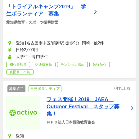
「トライアルキャンプ2019」　学
生ボランティア　募集
愛知県教育・スポーツ振興財団
愛知 [名古屋市中区/鶴舞駅 徒歩9分, 岡崎...他2件
日給2,000円
大学生・専門学生
初心者歓迎
交通費支給
テンション高め
勉強熱心
真面目・本気
7年以上前
募集終了
単発ボランティア
フェス開催！2019　JAEA　
Outdoor Festival　スタッフ募
集！
ＮＰＯ法人日本冒険教育協会
愛知