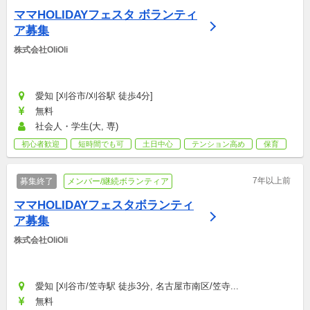
ママHOLIDAYフェスタ ボランティ
ア募集
株式会社OliOli
愛知 [刈谷市/刈谷駅 徒歩4分]
無料
社会人・学生(大, 専)
初心者歓迎
短時間でも可
土日中心
テンション高め
保育
7年以上前
募集終了
メンバー/継続ボランティア
ママHOLIDAYフェスタボランティ
ア募集
株式会社OliOli
愛知 [刈谷市/笠寺駅 徒歩3分, 名古屋市南区/笠寺...
無料