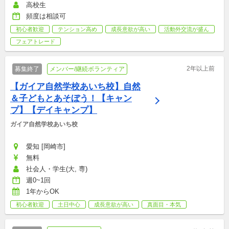
高校生
頻度は相談可
初心者歓迎
テンション高め
成長意欲が高い
活動外交流が盛ん
フェアトレード
2年以上前
募集終了
メンバー/継続ボランティア
【ガイア自然学校あいち校】自然
＆子どもとあそぼう！【キャン
プ】【デイキャンプ】
ガイア自然学校あいち校
愛知 [岡崎市]
無料
社会人・学生(大, 専)
週0~1回
1年からOK
初心者歓迎
土日中心
成長意欲が高い
真面目・本気