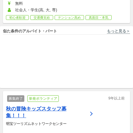
無料
社会人・学生(高, 大, 専)
初心者歓迎
交通費支給
テンション高め
真面目・本気
似た条件のアルバイト・パート
もっと見る＞
千葉 [市原市/五井駅 徒歩5分] 一般社団法人のろし（10～40代による地域活性化団体）
東京 [葛飾区/金町駅 徒歩2分] merry attic
★大学生スタッフ＠千葉！★行
こどもショートステイ支援員
政や同世代と一緒に若者の居
募集！こどもの生活に寄り添
場所づくりスタッフ募集！
中途,アルバイト,パート,副業/パラレルキャリア
う！
アルバイト,パート
9年以上前
募集終了
単発ボランティア
秋の冒険キッズスタッフ募
集！！！
明宝ツーリズムネットワークセンター