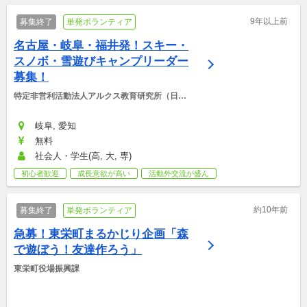
9年以上前
募集終了
単発ボランティア
名古屋・岐阜・福井発！スキー・
スノボ・雪遊びキャンプリーダー
募集！
特定非営利活動法人アルクス教育研究所（日本
アルクス自然学校）
岐阜, 愛知
無料
社会人・学生(高, 大, 専)
初心者歓迎
成長意欲が高い
活動外交流が盛ん
約10年前
募集終了
単発ボランティア
急募！東栄町まるかじり企画「森
で遊ぼう！友達作ろう」
東栄町役場振興課