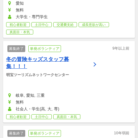
愛知
無料
大学生・専門学生
初心者歓迎
土日中心
交通費支給
成長意欲が高い
真面目・本気
9年以上前
募集終了
単発ボランティア
冬の冒険キッズスタッフ募
集！！！
明宝ツーリズムネットワークセンター
岐阜, 愛知, 三重
無料
社会人・学生(高, 大, 専)
初心者歓迎
土日中心
真面目・本気
10年弱前
募集終了
単発ボランティア