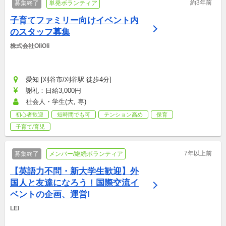
約3年前
募集終了
単発ボランティア
子育てファミリー向けイベント内
のスタッフ募集
株式会社OliOli
愛知 [刈谷市/刈谷駅 徒歩4分]
謝礼：日給3,000円
社会人・学生(大, 専)
初心者歓迎
短時間でも可
テンション高め
保育
子育て/育児
7年以上前
募集終了
メンバー/継続ボランティア
【英語力不問・新大学生歓迎】外
国人と友達になろう！国際交流イ
ベントの企画、運営!
LEI