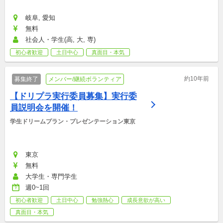
岐阜, 愛知
無料
社会人・学生(高, 大, 専)
初心者歓迎
土日中心
真面目・本気
約10年前
募集終了
メンバー/継続ボランティア
【ドリプラ実行委員募集】実行委
員説明会を開催！
学生ドリームプラン・プレゼンテーション東京
東京
無料
大学生・専門学生
週0~1回
初心者歓迎
土日中心
勉強熱心
成長意欲が高い
真面目・本気