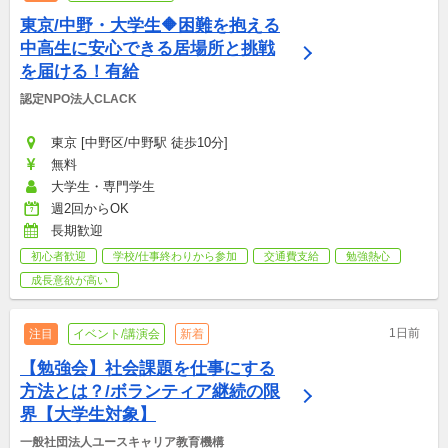
東京/中野・大学生🔶困難を抱える
中高生に安心できる居場所と挑戦
を届ける！有給
認定NPO法人CLACK
東京 [中野区/中野駅 徒歩10分]
無料
大学生・専門学生
週2回からOK
長期歓迎
初心者歓迎
学校/仕事終わりから参加
交通費支給
勉強熱心
成長意欲が高い
1日前
注目
イベント/講演会
新着
【勉強会】社会課題を仕事にする
方法とは？/ボランティア継続の限
界【大学生対象】
一般社団法人ユースキャリア教育機構