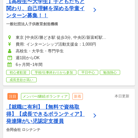
【高校生〜大学生】子どもたちと
関わり、自己理解を深める学童イ
ンターン募集！！
一般社団法人子供教育創造機構
東京 [中央区/勝どき駅 徒歩3分, 中央区/新富町駅...
費用: インターンシップ活動支援金：1,000円
高校生・大学生・専門学生
週1回からOK
6ヶ月間~1年間
初心者歓迎
学校/仕事終わりから参加
平日中心
勉強熱心
成長意欲が高い
本日更新
注目
メンバー/継続ボランティア
新着
【就職に有利】【無料で資格取
得】【成長できるボランティア】
発達障がい児認定支援員
合同会社 ロシナンテ