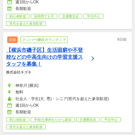
週1回からOK
長期歓迎
初心者歓迎
短時間でも可
交通費支給
平日中心
世代を超えた参加歓迎
9日前
注目
メンバー/継続ボランティア
【横浜市磯子区】生活困窮や不登
校などの中高生向けの学習支援ス
タッフを募集！
株式会社キズキ
神奈川 [横浜]
無料
社会人・学生(大, 専)・シニア(世代を超えた参加歓迎)
週1回からOK
長期歓迎
初心者歓迎
学校/仕事終わりから参加
交通費支給
平日中心
世代を超えた参加歓迎