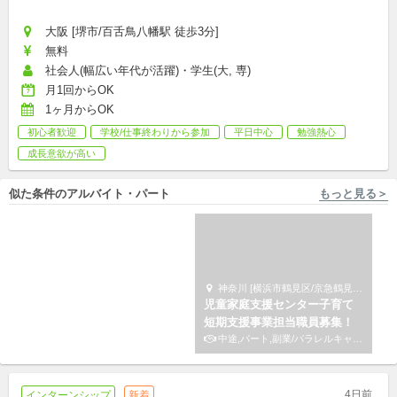
大阪 [堺市/百舌鳥八幡駅 徒歩3分]
無料
社会人(幅広い年代が活躍)・学生(大, 専)
月1回からOK
1ヶ月からOK
初心者歓迎
学校/仕事終わりから参加
平日中心
勉強熱心
成長意欲が高い
似た条件のアルバイト・パート
もっと見る＞
東京 [板橋区/小竹向原駅 徒歩10分] 株式会社キズキ
神奈川 [横浜市鶴見区/京急鶴見駅 徒歩2分] サードプレイス
【板橋区小茂根】経験不問◎不
児童家庭支援センター子育て
登校や特性を持つ中学生向け
短期支援事業担当職員募集！
の学校居場所支援スタッフ
アルバイト,パート,副業/パラレルキャリア
中途,パート,副業/パラレルキャリア
4日前
インターンシップ
新着