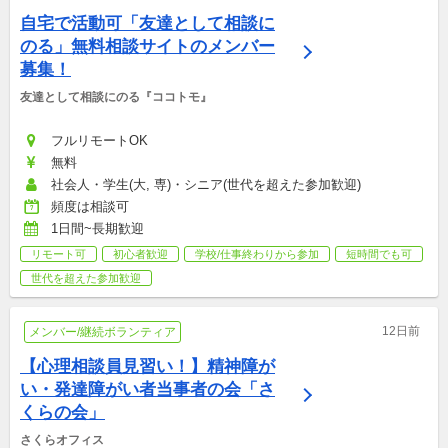
自宅で活動可「友達として相談に
のる」無料相談サイトのメンバー
募集！
友達として相談にのる『ココトモ』
フルリモートOK
無料
社会人・学生(大, 専)・シニア(世代を超えた参加歓迎)
頻度は相談可
1日間~長期歓迎
リモート可
初心者歓迎
学校/仕事終わりから参加
短時間でも可
世代を超えた参加歓迎
12日前
メンバー/継続ボランティア
【心理相談員見習い！】精神障が
い・発達障がい者当事者の会「さ
くらの会」
さくらオフィス