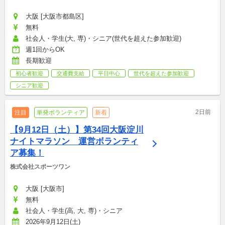
大阪 [大阪市都島区]
無料
社会人・学生(大, 専)・シニア(世代を超えた参加歓迎)
週1回からOK
長期歓迎
初心者歓迎
交通費支給
平日中心
世代を超えた参加歓迎
シニア歓迎
2日前
注目
単発ボランティア
新着
【9月12日（土）】第34回大阪淀川
ナイトマラソン　運営ボランティ
ア募集！
株式会社スポーツワン
大阪 [大阪市]
無料
社会人・学生(高, 大, 専)・シニア
2026年9月12日(土)