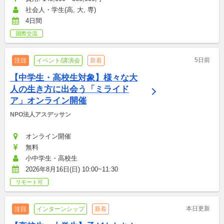
社会人・学生(高, 大, 専)
4日間
国際交流
5日前
注目
イベント/講演会
新着
【中学生・高校生対象】様々な大
人の生き方に出会う「ミライド
ア」オンライン開催
NPO法人アスデッサン
オンライン開催
無料
小中学生・高校生
2026年8月16日(日) 10:00~11:30
リモート可
本日更新
注目
インターンシップ
新着