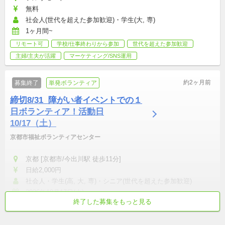
無料
社会人(世代を超えた参加歓迎)・学生(大, 専)
1ヶ月間~
リモート可
学校/仕事終わりから参加
世代を超えた参加歓迎
主婦/主夫が活躍
マーケティング/SNS運用
約2ヶ月前
募集終了
単発ボランティア
締切8/31  障がい者イベントでの１
日ボランティア！活動日
10/17（土）
京都市福祉ボランティアセンター
京都 [京都市/今出川駅 徒歩11分]
日給2,000円
社会人・学生(高, 大, 専)・シニア(世代を超えた参加歓迎)
2026年10月17日(土)
終了した募集をもっと見る
初心者歓迎
土日中心
交通費支給
世代を超えた参加歓迎
テンション高め