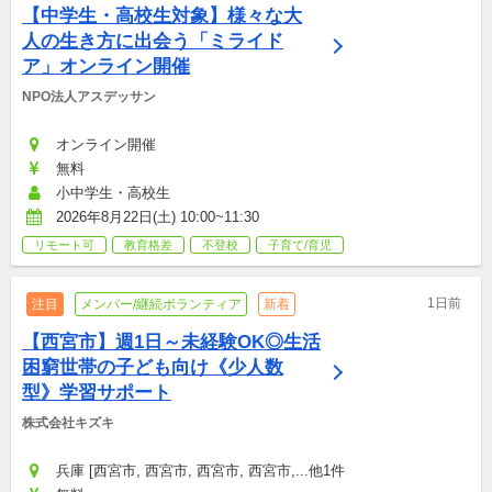
【中学生・高校生対象】様々な大
人の生き方に出会う「ミライド
ア」オンライン開催
NPO法人アスデッサン
オンライン開催
無料
小中学生・高校生
2026年8月22日(土) 10:00~11:30
リモート可
教育格差
不登校
子育て/育児
1日前
注目
メンバー/継続ボランティア
新着
【西宮市】週1日～未経験OK◎生活
困窮世帯の子ども向け《少人数
型》学習サポート
株式会社キズキ
兵庫 [西宮市, 西宮市, 西宮市, 西宮市,...他1件