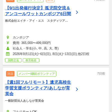
【9/1出発催行決定】孤児院交流＆
アンコールワットカンボジア6日間
株式会社エイチ・アイ・エス　スタディツアー
デスク
カンボジア
費用: 365,000〜499,000円
社会人・学生(小, 中, 高, 大, 専)
2026年9月1日(火)~6日(日), 8日(火)~13日(日),他2日程
国際交流
教育格差
7日前
注目
メンバー/継続ボランティア
【週1回フルリモート】遺児高校生
学習支援ボランティア/あしなが育
英会
一般財団法人あしなが育英会
フルリモートOK