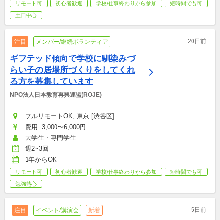
リモート可
初心者歓迎
学校/仕事終わりから参加
短時間でも可
土日中心
20日前
注目
メンバー/継続ボランティア
ギフテッド傾向で学校に馴染みづ
らい子の居場所づくりをしてくれ
る方を募集しています
NPO法人日本教育再興連盟(ROJE)
フルリモートOK, 東京 [渋谷区]
費用: 3,000〜6,000円
大学生・専門学生
週2~3回
1年からOK
リモート可
初心者歓迎
学校/仕事終わりから参加
短時間でも可
勉強熱心
5日前
注目
イベント/講演会
新着