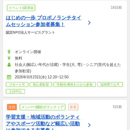
16日前
イベント/講演会
はじめの一歩 プロボノランチタイ
ムセッション参加者募集！
認定NPO法人サービスグラント
オンライン開催
無料
社会人(幅広い年代が活躍)・学生(大, 専)・シニア(世代を超えた
参加歓迎)
2026年9月23日(水) 12:20~12:50
リモート可
初心者歓迎
学校/仕事終わりから参加
短時間でも可
土日中心
5日前
注目
メンバー/継続ボランティア
新着
学習支援・地域活動のボランティ
アやスポーツ活動など幅広い活動