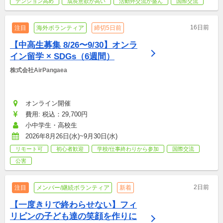
テンション高め
成長意欲が高い
活動外交流が盛ん
国際交流
16日前
注目
海外ボランティア
締切5日前
【中高生募集 8/26〜9/30】オンラ
イン留学 × SDGs（6週間）
株式会社AirPangaea
オンライン開催
費用: 税込：29,700円
小中学生・高校生
2026年8月26日(水)~9月30日(水)
リモート可
初心者歓迎
学校/仕事終わりから参加
国際交流
公害
2日前
注目
メンバー/継続ボランティア
新着
【一度きりで終わらせない】フィ
リピンの子ども達の笑顔を作りに