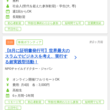
無料
社会人(世代を超えた参加歓迎)・学生(大, 専)
週1回からOK
長期歓迎
初心者歓迎
学校/仕事終わりから参加
短時間でも可
交通費支給
平日中心
約2ヶ月前
注目
単発ボランティア
【8月に証明書発行可】世界最大の
スラムでビジネスを考え、実行す
る超実践型活動！
NPOチャイルドドクター・ジャパン
オンライン開催/フルリモートOK
費用: 月4回　各：3,000円
高校生
6ヶ月間~1年間
リモート可
初心者歓迎
学校/仕事終わりから参加
短時間でも可
土日中心