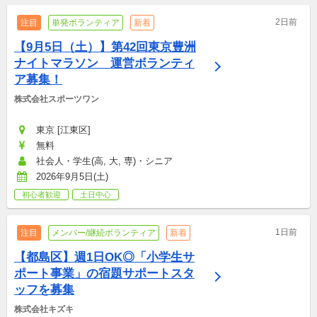
2日前
注目
単発ボランティア
新着
【9月5日（土）】第42回東京豊洲
ナイトマラソン　運営ボランティ
ア募集！
株式会社スポーツワン
東京 [江東区]
無料
社会人・学生(高, 大, 専)・シニア
2026年9月5日(土)
初心者歓迎
土日中心
1日前
注目
メンバー/継続ボランティア
新着
【都島区】週1日OK◎「小学生サ
ポート事業」の宿題サポートスタ
ッフを募集
株式会社キズキ