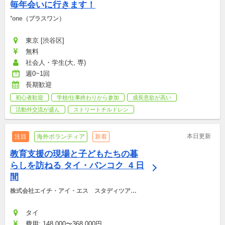
毎年会いに行きます！
⁺one（プラスワン）
東京 [渋谷区]
無料
社会人・学生(大, 専)
週0~1回
長期歓迎
初心者歓迎
学校/仕事終わりから参加
成長意欲が高い
活動外交流が盛ん
ストリートチルドレン
本日更新
注目
海外ボランティア
新着
教育支援の現場と子どもたちの暮
らしを訪ねる タイ・バンコク  4 日
間
株式会社エイチ・アイ・エス　スタディツアー
デスク
タイ
費用: 148,000〜368,000円