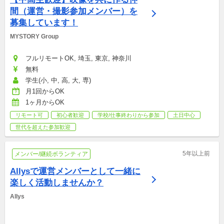
間（運営・撮影参加メンバー）を
募集しています！
MYSTORY Group
フルリモートOK, 埼玉, 東京, 神奈川
無料
学生(小, 中, 高, 大, 専)
月1回からOK
1ヶ月からOK
リモート可
初心者歓迎
学校/仕事終わりから参加
土日中心
世代を超えた参加歓迎
5年以上前
メンバー/継続ボランティア
Allysで運営メンバーとして一緒に
楽しく活動しませんか？
Allys