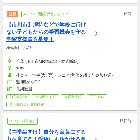
9日前
注目
メンバー/継続ボランティア
【市川市】虐待などで学校に行け
ない子どもたちの学習機会を守る
学習支援員を募集！
株式会社キズキ
千葉 [市川市/JR総武線・本八幡駅]
無料
社会人・学生(大, 専)・シニア(世代を超えた参加歓迎)
週1回からOK
長期歓迎
初心者歓迎
短時間でも可
交通費支給
平日中心
世代を超えた参加歓迎
15日前
イベント/講演会
【中学生向け】自分を言葉にする
力を育てる｜受験にも活かせる自