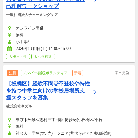
己理解ワークショップ
一般社団法人チャーミングケア
オンライン開催
無料
小中学生
2026年8月8日(土) 14:00~15:00
リモート可
初心者歓迎
本日更新
注目
メンバー/継続ボランティア
新着
【板橋区】経験不問◎不登校や特性
を持つ中学生向けの学校居場所支
援スタッフを募集
株式会社キズキ
東京 [板橋区/志村三丁目駅 徒歩5分, 板橋区/小竹...
無料
社会人・学生(大, 専)・シニア(世代を超えた参加歓迎)