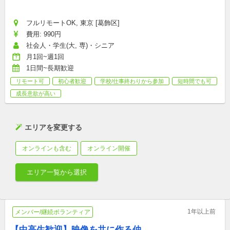
フルリモートOK, 東京 [葛飾区]
費用: 990円
社会人・学生(大, 専)・シニア
月1回~週1回
1日間~長期歓迎
リモート可
初心者歓迎
学校/仕事終わりから参加
短時間でも可
成長意欲が高い
エリアを変更する
オンラインも含む
オンライン開催
エリア一覧から選択
1年以上前
メンバー/継続ボランティア
【中高生歓迎】映像を共に作る仲