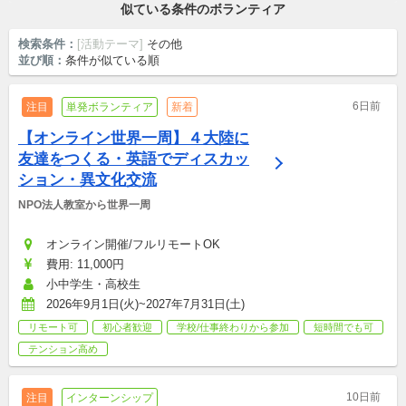
似ている条件のボランティア
検索条件：
[活動テーマ]
その他
並び順：
条件が似ている順
6日前
注目
単発ボランティア
新着
【オンライン世界一周】４大陸に
友達をつくる・英語でディスカッ
ション・異文化交流
NPO法人教室から世界一周
オンライン開催/フルリモートOK
費用: 11,000円
小中学生・高校生
2026年9月1日(火)~2027年7月31日(土)
リモート可
初心者歓迎
学校/仕事終わりから参加
短時間でも可
テンション高め
10日前
注目
インターンシップ