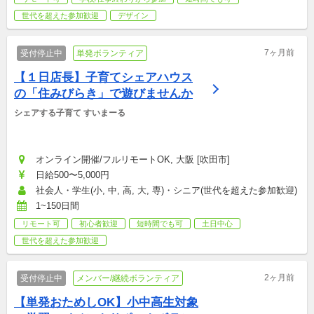
世代を超えた参加歓迎
デザイン
7ヶ月前
受付停止中
単発ボランティア
【１日店長】子育てシェアハウス
の「住みびらき」で遊びませんか
シェアする子育て すいまーる
オンライン開催/フルリモートOK, 大阪 [吹田市]
日給500〜5,000円
社会人・学生(小, 中, 高, 大, 専)・シニア(世代を超えた参加歓迎)
1~150日間
リモート可
初心者歓迎
短時間でも可
土日中心
世代を超えた参加歓迎
2ヶ月前
受付停止中
メンバー/継続ボランティア
【単発おためしOK】小中高生対象