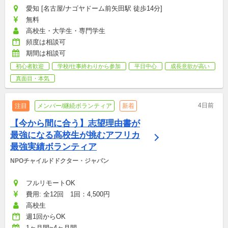
愛知 [名古屋/ナゴヤドーム前矢田駅 徒歩14分]
無料
高校生・大学生・専門学生
頻度は相談可
期間は相談可
初心者歓迎
学校/仕事終わりから参加
平日中心
成長意欲が高い
真面目・本気
4日前
注目
メンバー/継続ボランティア
新着
【今から間に合う】志望理由書が
最強になる高校生が挑むアフリカ
最強実績ボランティア
NPOチャイルドドクター・ジャパン
フルリモートOK
費用: 全12回　1回：4,500円
高校生
週1回からOK
1ヶ月間~4ヶ月間