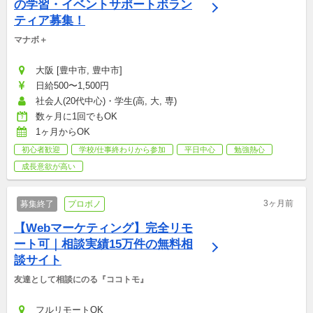
の学習・イベントサポートボラン
ティア募集！
マナボ＋
大阪 [豊中市, 豊中市]
日給500〜1,500円
社会人(20代中心)・学生(高, 大, 専)
数ヶ月に1回でもOK
1ヶ月からOK
初心者歓迎
学校/仕事終わりから参加
平日中心
勉強熱心
成長意欲が高い
3ヶ月前
募集終了
プロボノ
【Webマーケティング】完全リモ
ート可｜相談実績15万件の無料相
談サイト
友達として相談にのる『ココトモ』
フルリモートOK