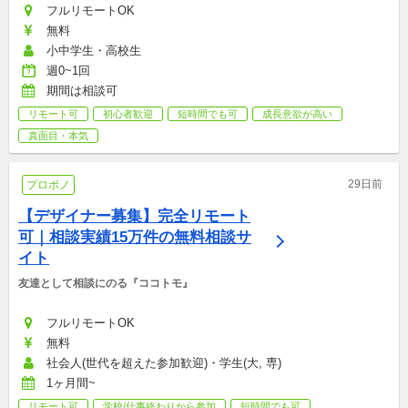
フルリモートOK
無料
小中学生・高校生
週0~1回
期間は相談可
リモート可
初心者歓迎
短時間でも可
成長意欲が高い
真面目・本気
29日前
プロボノ
【デザイナー募集】完全リモート
可｜相談実績15万件の無料相談サ
イト
友達として相談にのる『ココトモ』
フルリモートOK
無料
社会人(世代を超えた参加歓迎)・学生(大, 専)
1ヶ月間~
リモート可
学校/仕事終わりから参加
短時間でも可