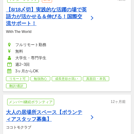
【8/18〆切】実践的な活躍の場で英
語力が活かせる＆伸びる！国際交
流サポート！
With The World
フルリモート勤務
無料
大学生・専門学生
週2~3回
3ヶ月からOK
リモート可
勉強熱心
成長意欲が高い
真面目・本気
翻訳/通訳
12ヶ月前
メンバー/継続ボランティア
大人の居場所スペース【ボランテ
ィアスタッフ募集】
ココトモクラブ