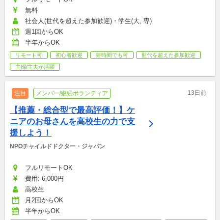
無料
社会人(世代を超えた参加歓迎)・学生(大, 専)
週1回からOK
半年からOK
リモート可
初心者歓迎
短時間でも可
世代を超えた参加歓迎
主婦/主夫が活躍
13日前
注目
メンバー/継続ボランティア
【推薦・総合型で最高評価！】ケ
ニアのお母さんを高校生の力で支
援しよう！
NPOチャイルドドクター・ジャパン
フルリモートOK
費用: 6,000円
高校生
月2回からOK
半年からOK