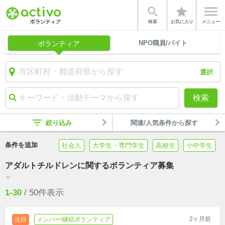


star
検索
お気に入り
メニュー
NPO職員/バイト
ボランティア
選択
検索
filter_list
絞り込み
関連/人気条件から探す
条件を追加
社会人
大学生・専門学生
高校生
小中学生
アダルトチルドレンに関するボランティア募集
filter_list
1-30
/
50
件表示
2ヶ月前
注目
メンバー/継続ボランティア