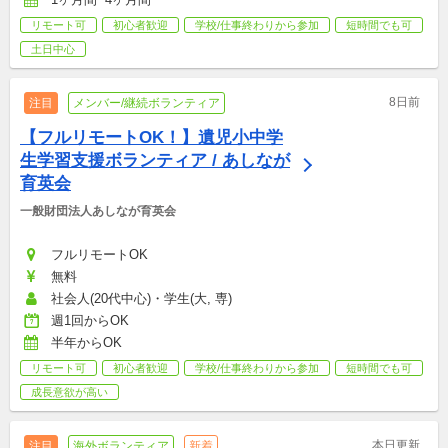
リモート可
初心者歓迎
学校/仕事終わりから参加
短時間でも可
土日中心
8日前
注目
メンバー/継続ボランティア
【フルリモートOK！】遺児小中学
生学習支援ボランティア / あしなが
育英会
一般財団法人あしなが育英会
フルリモートOK
無料
社会人(20代中心)・学生(大, 専)
週1回からOK
半年からOK
リモート可
初心者歓迎
学校/仕事終わりから参加
短時間でも可
成長意欲が高い
本日更新
注目
海外ボランティア
新着