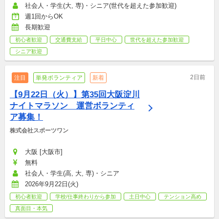
社会人・学生(大, 専)・シニア(世代を超えた参加歓迎)
週1回からOK
長期歓迎
初心者歓迎
交通費支給
平日中心
世代を超えた参加歓迎
シニア歓迎
2日前
注目
単発ボランティア
新着
【9月22日（火）】第35回大阪淀川
ナイトマラソン　運営ボランティ
ア募集！
株式会社スポーツワン
大阪 [大阪市]
無料
社会人・学生(高, 大, 専)・シニア
2026年9月22日(火)
初心者歓迎
学校/仕事終わりから参加
土日中心
テンション高め
真面目・本気