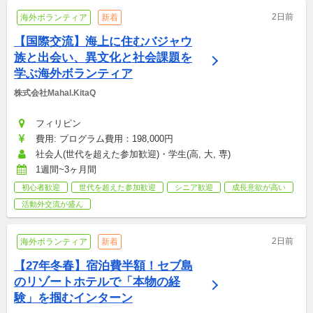
2日前
海外ボランティア
新着
【国際交流】海上に住むバジャウ
族と出会い、異文化と社会課題を
学ぶ海外ボランティア
株式会社Mahal.KitaQ
フィリピン
費用: プログラム費用：198,000円
社会人(世代を超えた参加歓迎)・学生(高, 大, 専)
1週間~3ヶ月間
初心者歓迎
世代を超えた参加歓迎
シニア歓迎
成長意欲が高い
活動外交流が盛ん
2日前
海外ボランティア
新着
【27年冬春】宿泊費半額！セブ島
のリゾートホテルで「本物の経
験」を掴むインターン