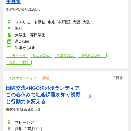
生募集
認定NPO法人CLACK
フルリモート勤務, 東京 [中野区], 大阪 [大阪市...
無料
大学生・専門学生
週2~3回
半年からOK
リモート可
初心者歓迎
交通費支給
成長意欲が高い
真面目・本気
2日前
海外ボランティア
新着
国際交流×NGO海外ボランティア｜
この春休みで社会課題を知り視野
と行動力を変える
株式会社Mahal.KitaQ
マレーシア
費用: 198,000円