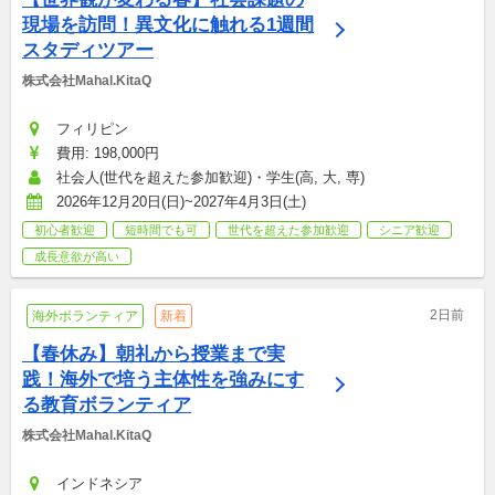
現場を訪問！異文化に触れる1週間
スタディツアー
株式会社Mahal.KitaQ
フィリピン
費用: 198,000円
社会人(世代を超えた参加歓迎)・学生(高, 大, 専)
2026年12月20日(日)~2027年4月3日(土)
初心者歓迎
短時間でも可
世代を超えた参加歓迎
シニア歓迎
成長意欲が高い
2日前
海外ボランティア
新着
【春休み】朝礼から授業まで実
践！海外で培う主体性を強みにす
る教育ボランティア
株式会社Mahal.KitaQ
インドネシア