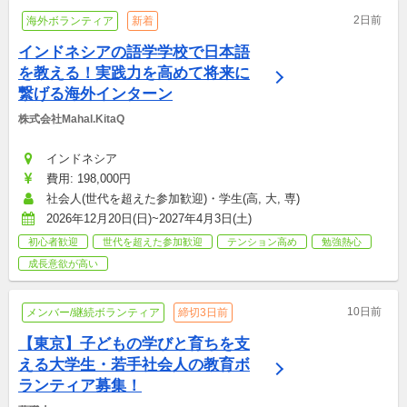
2日前
海外ボランティア
新着
インドネシアの語学学校で日本語
を教える！実践力を高めて将来に
繋げる海外インターン
株式会社Mahal.KitaQ
インドネシア
費用: 198,000円
社会人(世代を超えた参加歓迎)・学生(高, 大, 専)
2026年12月20日(日)~2027年4月3日(土)
初心者歓迎
世代を超えた参加歓迎
テンション高め
勉強熱心
成長意欲が高い
10日前
メンバー/継続ボランティア
締切3日前
【東京】子どもの学びと育ちを支
える大学生・若手社会人の教育ボ
ランティア募集！