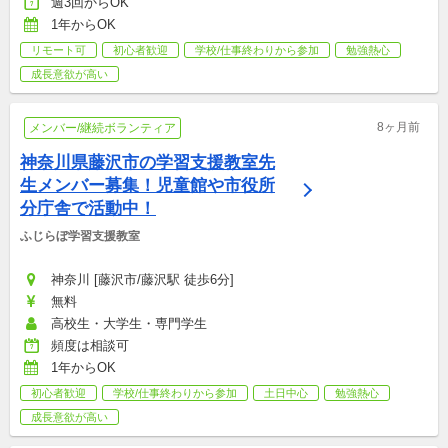
週3回からOK
1年からOK
リモート可
初心者歓迎
学校/仕事終わりから参加
勉強熱心
成長意欲が高い
8ヶ月前
メンバー/継続ボランティア
神奈川県藤沢市の学習支援教室先
生メンバー募集！児童館や市役所
分庁舎で活動中！
ふじらぼ学習支援教室
神奈川 [藤沢市/藤沢駅 徒歩6分]
無料
高校生・大学生・専門学生
頻度は相談可
1年からOK
初心者歓迎
学校/仕事終わりから参加
土日中心
勉強熱心
成長意欲が高い