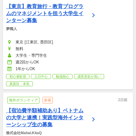
【東京】教育旅行・教育プログラ
ムのマネジメントを担う大学生イ
ンターン募集
夢職人
東京 [江東区, 墨田区]
無料
大学生・専門学生
週2回からOK
1年からOK
初心者歓迎
土日中心
勉強熱心
成長意欲が高い
真面目・本気
2日前
海外ボランティア
新着
【宿泊費半額補助あり】ベトナム
の大学と連携！実践型海外インタ
ーンシップ生の募集
株式会社Mahal.KitaQ