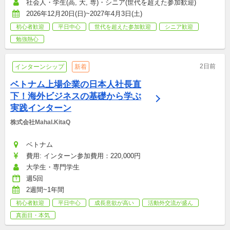
社会人・学生(高, 大, 専)・シニア(世代を超えた参加歓迎)
2026年12月20日(日)~2027年4月3日(土)
初心者歓迎
平日中心
世代を超えた参加歓迎
シニア歓迎
勉強熱心
2日前
インターンシップ
新着
ベトナム上場企業の日本人社長直
下！海外ビジネスの基礎から学ぶ
実践インターン
株式会社Mahal.KitaQ
ベトナム
費用: インターン参加費用：220,000円
大学生・専門学生
週5回
2週間~1年間
初心者歓迎
平日中心
成長意欲が高い
活動外交流が盛ん
真面目・本気