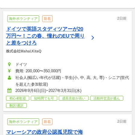
2日前
海外ボランティア
新着
ドイツで英語スタディツアーが20
万円〜！この春、憧れのEUで周り
と差をつけろ
株式会社Mahal.KitaQ
ドイツ
費用: 200,000〜350,000円
社会人(幅広い年代が活躍)・学生(小, 中, 高, 大, 専)・シニア(世代
を超えた参加歓迎)
2026年9月6日(日)~2027年3月31日(水)
初心者歓迎
短時間でも可
成長意欲が高い
活動外交流が盛ん
翻訳/通訳
2日前
海外ボランティア
新着
マレーシアの政府公認孤児院で海