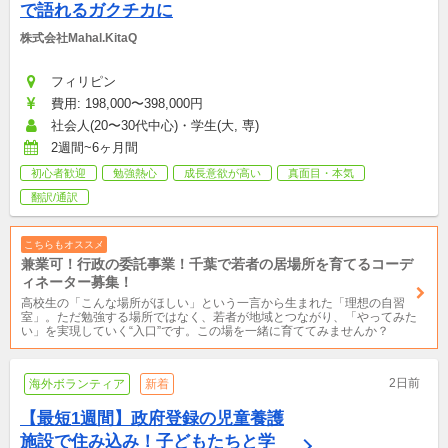
で語れるガクチカに
株式会社Mahal.KitaQ
フィリピン
費用: 198,000〜398,000円
社会人(20〜30代中心)・学生(大, 専)
2週間~6ヶ月間
初心者歓迎
勉強熱心
成長意欲が高い
真面目・本気
翻訳/通訳
こちらもオススメ
兼業可！行政の委託事業！千葉で若者の居場所を育てるコーデ
ィネーター募集！
高校生の「こんな場所がほしい」という一言から生まれた「理想の自習
室」。ただ勉強する場所ではなく、若者が地域とつながり、「やってみた
い」を実現していく“入口”です。この場を一緒に育ててみませんか？
2日前
海外ボランティア
新着
【最短1週間】政府登録の児童養護
施設で住み込み！子どもたちと学