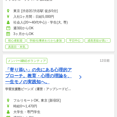
東京 [渋谷区/渋谷駅 徒歩5分]
入社1ヶ月間：日給5,000円
社会人(20〜40代中心)・学生(大, 専)
週3回からOK
3ヶ月からOK
初心者歓迎
学校/仕事終わりから参加
平日中心
成長意欲が高い
真面目・本気
12日前
メンバー/継続ボランティア
「寄り添い」の先にある心理的ア
プローチ。教育・心理の理論を、
一生モノの実践知へ。
学習支援塾ビーンズ（運営：アップシードビー
ンズ非営利型株式会社）
フルリモートOK, 東京 [新宿区]
時給0〜1,470円
大学生・専門学生