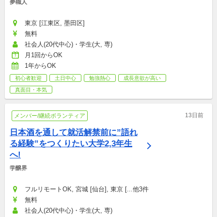
夢職人
東京 [江東区, 墨田区]
無料
社会人(20代中心)・学生(大, 専)
月1回からOK
1年からOK
初心者歓迎
土日中心
勉強熱心
成長意欲が高い
真面目・本気
13日前
メンバー/継続ボランティア
日本酒を通して就活解禁前に”語れ
る経験”をつくりたい大学2,3年生
へ!
学醸界
フルリモートOK, 宮城 [仙台], 東京 [...他3件
無料
社会人(20代中心)・学生(大, 専)