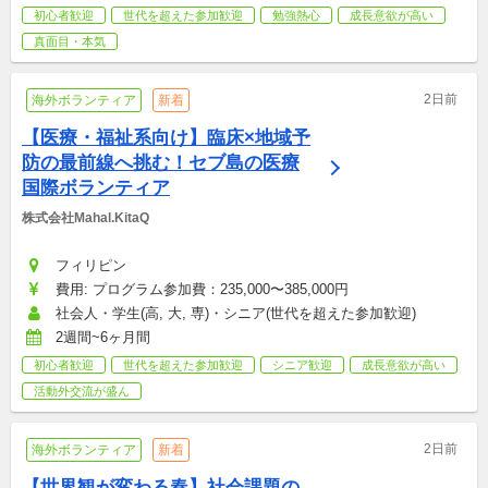
初心者歓迎
世代を超えた参加歓迎
勉強熱心
成長意欲が高い
真面目・本気
2日前
海外ボランティア
新着
【医療・福祉系向け】臨床×地域予
防の最前線へ挑む！セブ島の医療
国際ボランティア
株式会社Mahal.KitaQ
フィリピン
費用: プログラム参加費：235,000〜385,000円
社会人・学生(高, 大, 専)・シニア(世代を超えた参加歓迎)
2週間~6ヶ月間
初心者歓迎
世代を超えた参加歓迎
シニア歓迎
成長意欲が高い
活動外交流が盛ん
2日前
海外ボランティア
新着
【世界観が変わる春】社会課題の