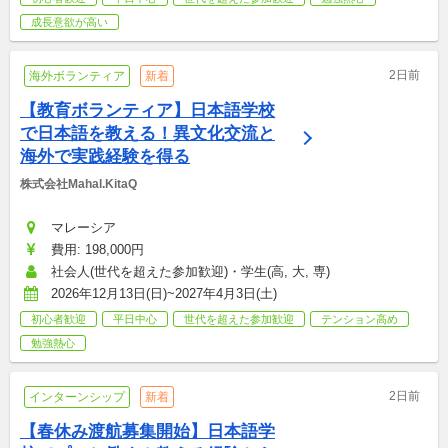
成長意欲が高い
2日前
海外ボランティア
新着
【教育ボランティア】日本語学校
で日本語を教える！異文化交流と
海外で実践経験を得る
株式会社Mahal.KitaQ
マレーシア
費用: 198,000円
社会人(世代を超えた参加歓迎)・学生(高, 大, 専)
2026年12月13日(日)~2027年4月3日(土)
初心者歓迎
平日中心
世代を超えた参加歓迎
テンション高め
勉強熱心
2日前
インターンシップ
新着
【春休み渡航募集開始】日本語学