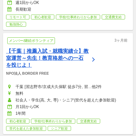
週1回からOK
長期歓迎
リモート可
初心者歓迎
学校/仕事終わりから参加
交通費支給
勉強熱心
3ヶ月前
メンバー/継続ボランティア
【千葉｜推薦入試・就職実績☆】教
室運営～先生！教育格差への一石
を投じよ！
NPO法人 BORDER FREE
千葉 [習志野市/京成大久保駅 徒歩7分, 習...他2件
無料
社会人・学生(高, 大, 専)・シニア(世代を超えた参加歓迎)
月1回からOK
1年間
初心者歓迎
学校/仕事終わりから参加
交通費支給
世代を超えた参加歓迎
シニア歓迎