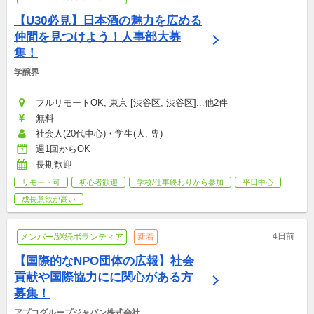
【U30必見】日本酒の魅力を広める
仲間を見つけよう！人事部大募
集！
学醸界
フルリモートOK, 東京 [渋谷区, 渋谷区]...他2件
無料
社会人(20代中心)・学生(大, 専)
週1回からOK
長期歓迎
リモート可
初心者歓迎
学校/仕事終わりから参加
平日中心
成長意欲が高い
4日前
メンバー/継続ボランティア
新着
【国際的なNPO団体の広報】社会
貢献や国際協力にに関心がある方
募集！
アプコグループジャパン株式会社