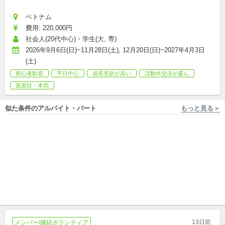
ベトナム
費用: 220,000円
社会人(20代中心)・学生(大, 専)
2026年9月6日(日)~11月28日(土), 12月20日(日)~2027年4月3日
(土)
初心者歓迎
平日中心
成長意欲が高い
活動外交流が盛ん
真面目・本気
似た条件のアルバイト・パート
もっと見る＞
千葉 [市原市] 一般社団法人のろし（10～40代による地域活性化団体）
千葉 [市原市] 一般社団法人のろし（10～40代による地域活性化団体）
兼業可！行政の委託事業！千
あなたの力で、まちを変えよ
葉で若者の居場所を育てるコ
う。若者と挑む"福業"。｜週
ーディネーター募集！
パート
4h〜/リモートOK！
新卒,中途,パート,副業/パラレルキャリア
13日前
メンバー/継続ボランティア