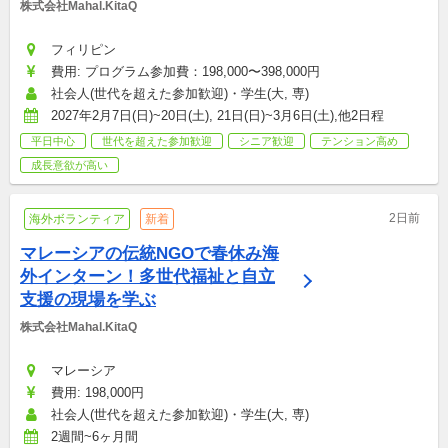
株式会社Mahal.KitaQ
フィリピン
費用: プログラム参加費：198,000〜398,000円
社会人(世代を超えた参加歓迎)・学生(大, 専)
2027年2月7日(日)~20日(土), 21日(日)~3月6日(土),他2日程
平日中心
世代を超えた参加歓迎
シニア歓迎
テンション高め
成長意欲が高い
2日前
海外ボランティア
新着
マレーシアの伝統NGOで春休み海
外インターン！多世代福祉と自立
支援の現場を学ぶ
株式会社Mahal.KitaQ
マレーシア
費用: 198,000円
社会人(世代を超えた参加歓迎)・学生(大, 専)
2週間~6ヶ月間