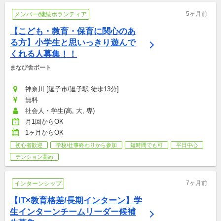
5ヶ月前
メンバー/継続ボランティア
【こども・教育・保育に関心のあ
る方】小学生と思いっきり遊んで
くれる人募集！！
まなび舎ボート
神奈川 [逗子市/逗子駅 徒歩13分]
無料
社会人・学生(高, 大, 専)
月1回からOK
1ヶ月からOK
初心者歓迎
学校/仕事終わりから参加
短時間でも可
平日中心
テンション高め
7ヶ月前
インターンシップ
【IT×教育格差/長期インターン】学
生インターンチームリーダー候補