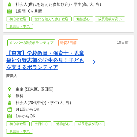
社会人(世代を超えた参加歓迎)・学生(高, 大, 専)
1週間~6ヶ月間
初心者歓迎
世代を超えた参加歓迎
勉強熱心
成長意欲が高い
真面目・本気
10日前
メンバー/継続ボランティア
締切3日前
【東京】学校教員・保育士・児童
福祉分野志望の学生必見！子ども
を支えるボランティア
夢職人
東京 [江東区, 墨田区]
無料
社会人(20代中心)・学生(大, 専)
月1回からOK
1年からOK
初心者歓迎
土日中心
勉強熱心
成長意欲が高い
真面目・本気