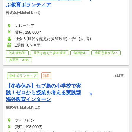
ぶ教育ボランティア
株式会社Mahal.KitaQ
マレーシア
費用: 198,000円
社会人(世代を超えた参加歓迎)・学生(大, 専)
1週間~6ヶ月間
初心者歓迎
世代を超えた参加歓迎
勉強熱心
成長意欲が高い
真面目・本気
2日前
海外ボランティア
新着
【冬春休み】セブ島の小学校で実
践！ゼロから授業を考える実践型
海外教育インターン
株式会社Mahal.KitaQ
フィリピン
費用: 198,000円