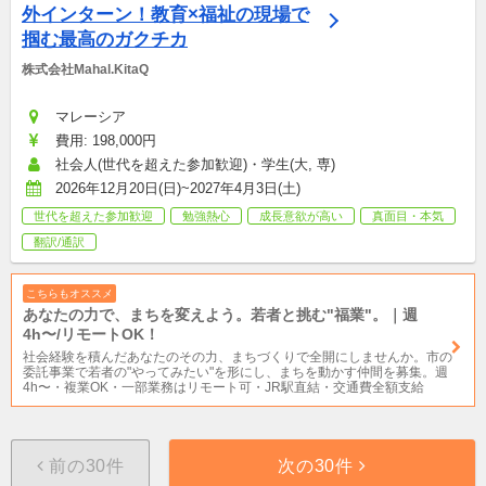
外インターン！教育×福祉の現場で
掴む最高のガクチカ
株式会社Mahal.KitaQ
マレーシア
費用: 198,000円
社会人(世代を超えた参加歓迎)・学生(大, 専)
2026年12月20日(日)~2027年4月3日(土)
世代を超えた参加歓迎
勉強熱心
成長意欲が高い
真面目・本気
翻訳/通訳
こちらもオススメ
あなたの力で、まちを変えよう。若者と挑む"福業"。｜週
4h〜/リモートOK！
社会経験を積んだあなたのその力、まちづくりで全開にしませんか。市の
委託事業で若者の"やってみたい"を形にし、まちを動かす仲間を募集。週
4h〜・複業OK・一部業務はリモート可・JR駅直結・交通費全額支給
前の30件
次の30件