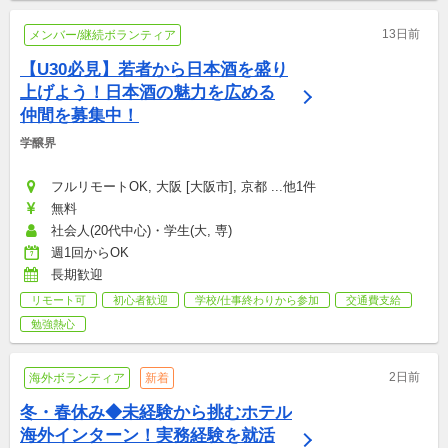
13日前
メンバー/継続ボランティア
【U30必見】若者から日本酒を盛り
上げよう！日本酒の魅力を広める
仲間を募集中！
学醸界
フルリモートOK, 大阪 [大阪市], 京都 ...他1件
無料
社会人(20代中心)・学生(大, 専)
週1回からOK
長期歓迎
リモート可
初心者歓迎
学校/仕事終わりから参加
交通費支給
勉強熱心
2日前
海外ボランティア
新着
冬・春休み◆未経験から挑むホテル
海外インターン！実務経験を就活