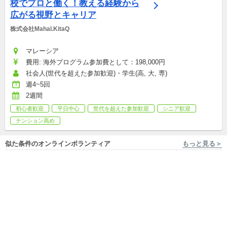
校でプロと働く！教える経験から
広がる視野とキャリア
株式会社Mahal.KitaQ
マレーシア
費用: 海外プログラム参加費として：198,000円
社会人(世代を超えた参加歓迎)・学生(高, 大, 専)
週4~5回
2週間
初心者歓迎
平日中心
世代を超えた参加歓迎
シニア歓迎
テンション高め
似た条件のオンラインボランティア
もっと見る＞
フルリモートOK, 東京 [渋谷区, 渋谷区]...他2件 学醸界
フルリモートOK, 宮城 [仙台], 東京 [...他3件 学醸界
【U30必見】日本酒の魅力を広
日本酒を通して就活解禁前
める仲間を見つけよう！人事
に”語れる経験”をつくりたい
部大募集！
団体メンバー/継続ボランティア
大学2,3年生へ!
団体メンバー/継続ボランティア