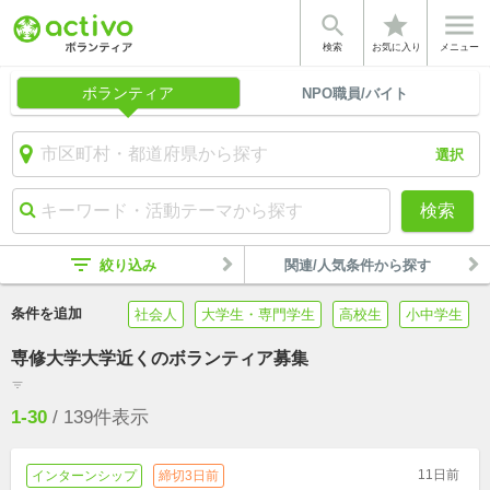


star
検索
お気に入り
メニュー
ボランティア
NPO職員/バイト
選択
検索
filter_list
絞り込み
関連/人気条件から探す
条件を追加
社会人
大学生・専門学生
高校生
小中学生
専修大学大学近くのボランティア募集
filter_list
1-30
/
139
件表示
11日前
インターンシップ
締切3日前