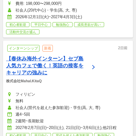
費用: 198,000〜298,000円
社会人(20代中心)・学生(高, 大, 専)
2026年12月1日(火)~2027年4月3日(土)
初心者歓迎
平日中心
勉強熱心
成長意欲が高い
活動外交流が盛ん
2日前
インターンシップ
新着
【春休み海外インターン】セブ島
人気カフェで働く！英語の接客を
キャリアの強みに
株式会社Mahal.KitaQ
フィリピン
無料
社会人(世代を超えた参加歓迎)・学生(高, 大, 専)
週4~5回
2週間~長期歓迎
2027年2月7日(日)~20日(土), 21日(日)~3月6日(土),他2日程
初心者歓迎
平日中心
世代を超えた参加歓迎
勉強熱心