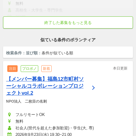
無料
高校生・大学生・専門学生
2日間
終了した募集をもっと見る
初心者歓迎
学校/仕事終わりから参加
土日中心
世代を超えた参加歓迎
活動外交流が盛ん
似ている条件のボランティア
検索条件：
並び順：
条件が似ている順
本日更新
注目
プロボノ
新着
【メンバー募集】福島12市町村ソ
ーシャルコラボレーションプロジ
ェクトvol.2
NPO法人　二枚目の名刺
フルリモートOK
無料
社会人(世代を超えた参加歓迎)・学生(大, 専)
2026年9月23日(水) 19:30~21:00