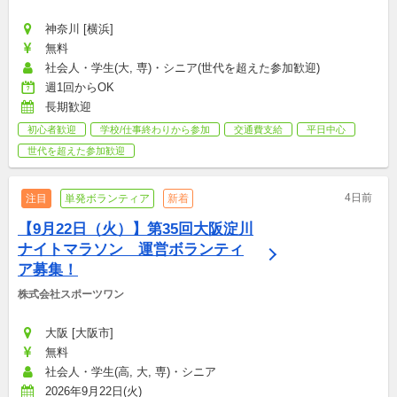
神奈川 [横浜]
無料
社会人・学生(大, 専)・シニア(世代を超えた参加歓迎)
週1回からOK
長期歓迎
初心者歓迎
学校/仕事終わりから参加
交通費支給
平日中心
世代を超えた参加歓迎
4日前
注目
単発ボランティア
新着
【9月22日（火）】第35回大阪淀川
ナイトマラソン　運営ボランティ
ア募集！
株式会社スポーツワン
大阪 [大阪市]
無料
社会人・学生(高, 大, 専)・シニア
2026年9月22日(火)