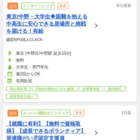
本日更新
注目
インターンシップ
新着
東京/中野・大学生🔶困難を抱える
中高生に安心できる居場所と挑戦
を届ける！有給
認定NPO法人CLACK
東京 [中野区/中野駅 徒歩10分]
無料
大学生・専門学生
週2回からOK
長期歓迎
初心者歓迎
学校/仕事終わりから参加
交通費支給
勉強熱心
成長意欲が高い
2日前
注目
メンバー/継続ボランティア
新着
【就職に有利】【無料で資格取
得】【成長できるボランティア】
発達障がい児認定支援員