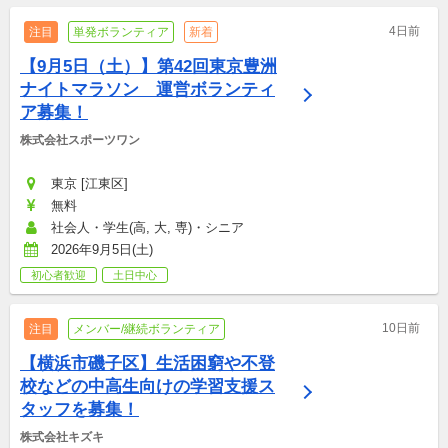
4日前
注目
単発ボランティア
新着
【9月5日（土）】第42回東京豊洲
ナイトマラソン　運営ボランティ
ア募集！
株式会社スポーツワン
東京 [江東区]
無料
社会人・学生(高, 大, 専)・シニア
2026年9月5日(土)
初心者歓迎
土日中心
10日前
注目
メンバー/継続ボランティア
【横浜市磯子区】生活困窮や不登
校などの中高生向けの学習支援ス
タッフを募集！
株式会社キズキ