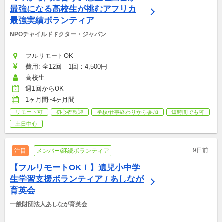
最強になる高校生が挑むアフリカ
最強実績ボランティア
NPOチャイルドドクター・ジャパン
フルリモートOK
費用: 全12回　1回：4,500円
高校生
週1回からOK
1ヶ月間~4ヶ月間
リモート可
初心者歓迎
学校/仕事終わりから参加
短時間でも可
土日中心
9日前
注目
メンバー/継続ボランティア
【フルリモートOK！】遺児小中学
生学習支援ボランティア / あしなが
育英会
一般財団法人あしなが育英会