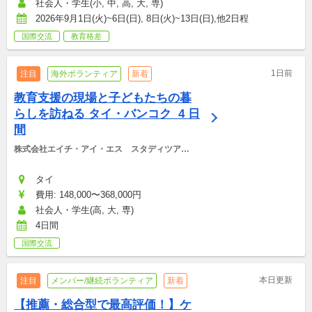
社会人・学生(小, 中, 高, 大, 専)
2026年9月1日(火)~6日(日), 8日(火)~13日(日),他2日程
国際交流
教育格差
1日前
注目
海外ボランティア
新着
教育支援の現場と子どもたちの暮
らしを訪ねる タイ・バンコク  4 日
間
株式会社エイチ・アイ・エス　スタディツアー
デスク
タイ
費用: 148,000〜368,000円
社会人・学生(高, 大, 専)
4日間
国際交流
本日更新
注目
メンバー/継続ボランティア
新着
【推薦・総合型で最高評価！】ケ