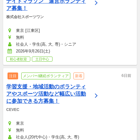
ナイトマラソン　運営ボランティ
ア募集！
株式会社スポーツワン
東京 [江東区]
無料
社会人・学生(高, 大, 専)・シニア
2026年9月26日(土)
初心者歓迎
土日中心
6日前
注目
メンバー/継続ボランティア
新着
学習支援・地域活動のボランティ
アやスポーツ活動など幅広い活動
に参加できる方募集！
CEVEC
東京
無料
社会人(20代中心)・学生(高, 大, 専)