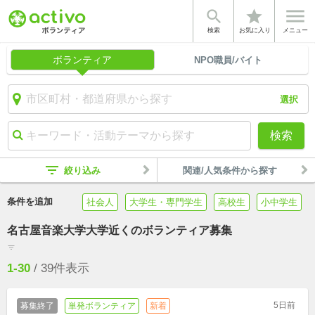


star
検索
お気に入り
メニュー
ボランティア
NPO職員/バイト
選択
検索
filter_list
絞り込み
関連/人気条件から探す
条件を追加
社会人
大学生・専門学生
高校生
小中学生
名古屋音楽大学大学近くのボランティア募集
filter_list
1-30
/
39
件表示
5日前
募集終了
単発ボランティア
新着