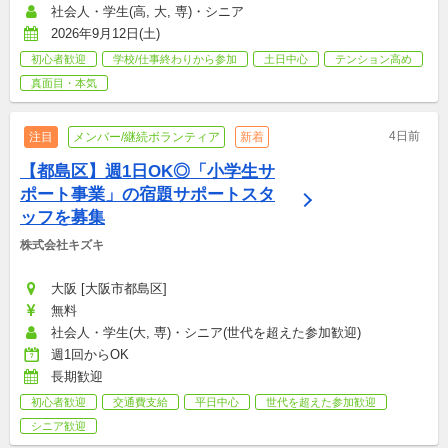
社会人・学生(高, 大, 専)・シニア
2026年9月12日(土)
初心者歓迎
学校/仕事終わりから参加
土日中心
テンション高め
真面目・本気
4日前
注目
メンバー/継続ボランティア
新着
【都島区】週1日OK◎「小学生サ
ポート事業」の宿題サポートスタ
ッフを募集
株式会社キズキ
大阪 [大阪市都島区]
無料
社会人・学生(大, 専)・シニア(世代を超えた参加歓迎)
週1回からOK
長期歓迎
初心者歓迎
交通費支給
平日中心
世代を超えた参加歓迎
シニア歓迎