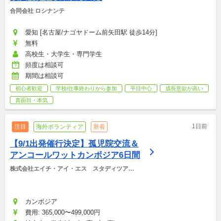
合同会社 ロシナンテ
愛知 [名古屋/ナゴヤドーム前矢田駅 徒歩14分]
無料
高校生・大学生・専門学生
頻度は相談可
期間は相談可
初心者歓迎
学校/仕事終わりから参加
平日中心
成長意欲が高い
真面目・本気
1日前
注目
海外ボランティア
新着
【9/1出発催行決定】孤児院交流＆
アンコールワットカンボジア6日間
株式会社エイチ・アイ・エス　スタディツアー
デスク
カンボジア
費用: 365,000〜499,000円