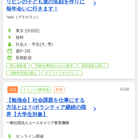
リピンの子ども達の笑顔を作りに
毎年会いに行きます！
⁺one（プラスワン）
東京 [渋谷区]
無料
社会人・学生(大, 専)
週0~1回
長期歓迎
初心者歓迎
学校/仕事終わりから参加
成長意欲が高い
活動外交流が盛ん
ストリートチルドレン
4日前
注目
イベント/講演会
新着
【勉強会】社会課題を仕事にする
方法とは？/ボランティア継続の限
界【大学生対象】
一般社団法人ユースキャリア教育機構
オンライン開催