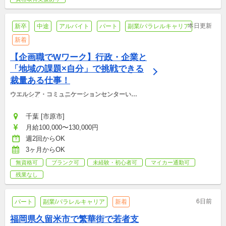
本日更新
新卒
中途
アルバイト
パート
副業/パラレルキャリア
新着
【企画職でWワーク】行政・企業と
「地域の課題×自分」で挑戦できる
裁量ある仕事！
ウエルシア・コミュニケーションセンターいち
はら【千葉県市原市】
千葉 [市原市]
月給100,000〜130,000円
週2回からOK
3ヶ月からOK
無資格可
ブランク可
未経験・初心者可
マイカー通勤可
残業なし
6日前
パート
副業/パラレルキャリア
新着
福岡県久留米市で繁華街で若者支