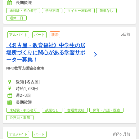
長期歓迎
未経験・初心者可
学歴不問
マイカー通勤可
残業なし
週休二日
5日前
アルバイト
パート
新着
《名古屋・教育福祉》中学生の居
場所づくりに関心がある学習サポ
ーター募集！
NPO教育支援協会東海
愛知 [名古屋]
時給1,790円
週2~3回
長期歓迎
未経験・初心者可
残業なし
交通費支給
保育・介護・医療
公務員・教師
約2ヶ月前
アルバイト
パート