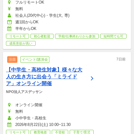
フルリモートOK
無料
社会人(20代中心)・学生(大, 専)
週1回からOK
半年からOK
リモート可
初心者歓迎
学校/仕事終わりから参加
短時間でも可
成長意欲が高い
7日前
注目
イベント/講演会
【中学生・高校生対象】様々な大
人の生き方に出会う「ミライド
ア」オンライン開催
NPO法人アスデッサン
オンライン開催
無料
小中学生・高校生
2026年8月22日(土) 10:00~11:30
リモート可
教育格差
不登校
子育て/育児