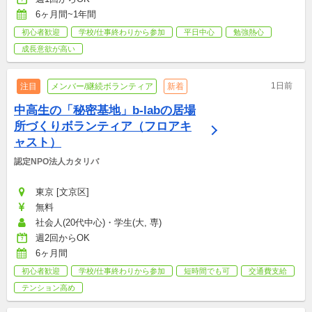
6ヶ月間~1年間
初心者歓迎
学校/仕事終わりから参加
平日中心
勉強熱心
成長意欲が高い
1日前
注目
メンバー/継続ボランティア
新着
中高生の「秘密基地」b-labの居場
所づくりボランティア（フロアキ
ャスト）
認定NPO法人カタリバ
東京 [文京区]
無料
社会人(20代中心)・学生(大, 専)
週2回からOK
6ヶ月間
初心者歓迎
学校/仕事終わりから参加
短時間でも可
交通費支給
テンション高め