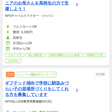
ニアのお母さんを高校生の力で支
援しよう！
NPOチャイルドドクター・ジャパン
フルリモートOK
費用: 6,000円
高校生
月2回からOK
半年からOK
リモート可
初心者歓迎
学校/仕事終わりから参加
短時間でも可
土日中心
22日前
注目
メンバー/継続ボランティア
ギフテッド傾向で学校に馴染みづ
らい子の居場所づくりをしてくれ
る方を募集しています
NPO法人日本教育再興連盟(ROJE)