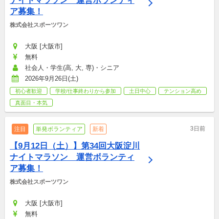
ナイトマラソン　運営ボランティ
ア募集！
株式会社スポーツワン
大阪 [大阪市]
無料
社会人・学生(高, 大, 専)・シニア
2026年9月26日(土)
初心者歓迎
学校/仕事終わりから参加
土日中心
テンション高め
真面目・本気
3日前
注目
単発ボランティア
新着
【9月12日（土）】第34回大阪淀川
ナイトマラソン　運営ボランティ
ア募集！
株式会社スポーツワン
大阪 [大阪市]
無料