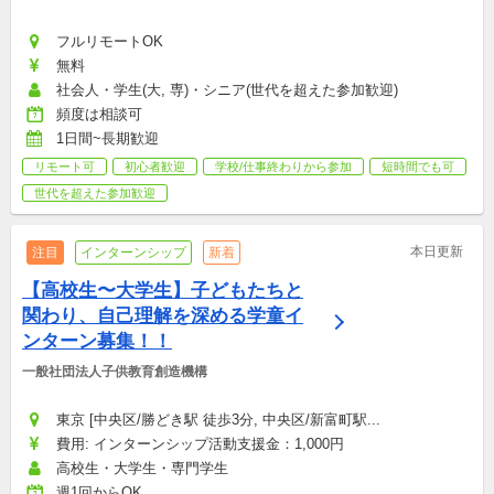
フルリモートOK
無料
社会人・学生(大, 専)・シニア(世代を超えた参加歓迎)
頻度は相談可
1日間~長期歓迎
リモート可
初心者歓迎
学校/仕事終わりから参加
短時間でも可
世代を超えた参加歓迎
本日更新
注目
インターンシップ
新着
【高校生〜大学生】子どもたちと
関わり、自己理解を深める学童イ
ンターン募集！！
一般社団法人子供教育創造機構
東京 [中央区/勝どき駅 徒歩3分, 中央区/新富町駅...
費用: インターンシップ活動支援金：1,000円
高校生・大学生・専門学生
週1回からOK