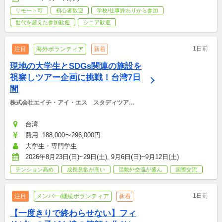
リモート可
初心者歓迎
学校/仕事終わりから参加
世代を超えた参加歓迎
シニア歓迎
1日前
注目
海外ボランティア
新着
現地の大学生とSDGs関連の施設を
視察しツアー企画に挑戦！台湾7日
間
株式会社エイチ・アイ・エス　スタディツアー
デスク
台湾
費用: 188,000〜296,000円
大学生・専門学生
2026年8月23日(日)~29日(土), 9月6日(日)~9月12日(土)
テンション高め
成長意欲が高い
活動外交流が盛ん
国際交流
1日前
注目
メンバー/継続ボランティア
新着
【一度きりで終わらせない】フィ