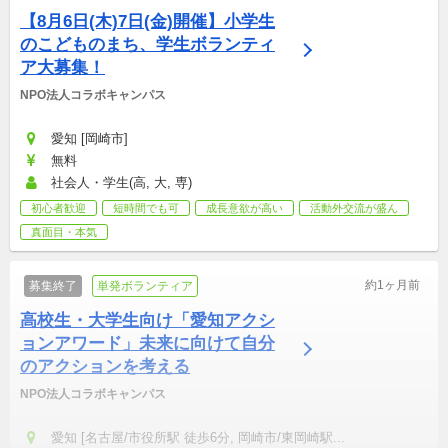
【8月6日(木)7日(金)開催】小学生
のこどものまち、学生ボランティ
ア大募集！
NPO法人コラボキャンパス
愛知 [岡崎市]
無料
社会人・学生(高, 大, 専)
初心者歓迎
短時間でも可
成長意欲が高い
活動外交流が盛ん
真面目・本気
約1ヶ月前
募集終了
単発ボランティア
高校生・大学生向け「愛知アクシ
ョンアワード」未来に向けて自分
のアクションを考える
NPO法人コラボキャンパス
愛知 [名古屋/市役所駅 徒歩6分, 岡崎市/東岡崎駅...