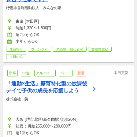
特定非営利活動法人　みんなの家
東京 [大田区]
時給1,320〜1,800円
週2回からOK
半年からOK
無資格可
ブランク可
未経験・初心者可
交通費支給
土日のみ
本日更新
新卒
中途
アルバイト
パート
新着
「運動×生活」療育特化型の放課後
デイで子供の成長を応援しよう
株式会社　笑
大阪 [堺市北区/新金岡駅 徒歩20分]
社員：月給255,000〜280,000円
週1回からOK