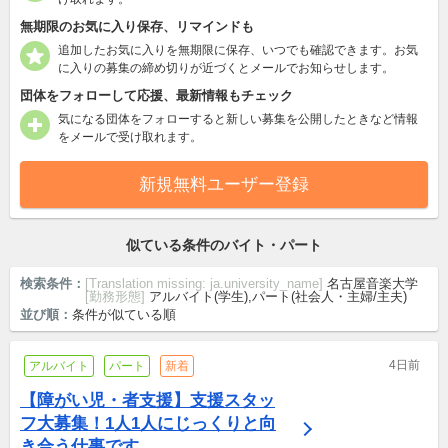
無期限のお気に入り保存、リマインドも
追加したお気に入りを無期限に保存、いつでも確認できます。お気
に入りの募集の締め切りが近づくとメールでお知らせします。
団体をフォローして応援、最新情報もチェック
気になる団体をフォローすると新しい募集を公開したときなど情報
をメールで受け取れます。
新規無料ユーザー登録
似ている条件のバイト・パート
検索条件：
[Translation missing: ja.university_name]
名古屋音楽大学
[勤務形態]
アルバイト(学生),パート(社会人・主婦/主夫)
並び順：
条件が似ている順
4日前
アルバイト
パート
新着
【障がい児・者支援】支援スタッ
フ大募集！1人1人にじっくりと向
き合う仕事です。