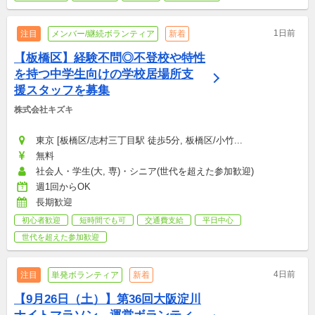
1日前
注目
メンバー/継続ボランティア
新着
【板橋区】経験不問◎不登校や特性
を持つ中学生向けの学校居場所支
援スタッフを募集
株式会社キズキ
東京 [板橋区/志村三丁目駅 徒歩5分, 板橋区/小竹...
無料
社会人・学生(大, 専)・シニア(世代を超えた参加歓迎)
週1回からOK
長期歓迎
初心者歓迎
短時間でも可
交通費支給
平日中心
世代を超えた参加歓迎
4日前
注目
単発ボランティア
新着
【9月26日（土）】第36回大阪淀川