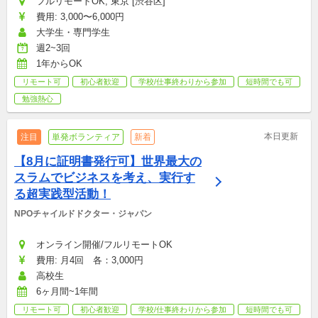
フルリモートOK, 東京 [渋谷区]
費用: 3,000〜6,000円
大学生・専門学生
週2~3回
1年からOK
リモート可
初心者歓迎
学校/仕事終わりから参加
短時間でも可
勉強熱心
本日更新
注目
単発ボランティア
新着
【8月に証明書発行可】世界最大の
スラムでビジネスを考え、実行す
る超実践型活動！
NPOチャイルドドクター・ジャパン
オンライン開催/フルリモートOK
費用: 月4回　各：3,000円
高校生
6ヶ月間~1年間
リモート可
初心者歓迎
学校/仕事終わりから参加
短時間でも可