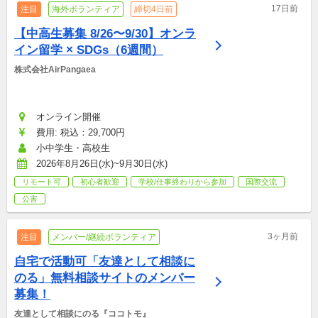
17日前
注目
海外ボランティア
締切4日前
【中高生募集 8/26〜9/30】オンラ
イン留学 × SDGs（6週間）
株式会社AirPangaea
オンライン開催
費用: 税込：29,700円
小中学生・高校生
2026年8月26日(水)~9月30日(水)
リモート可
初心者歓迎
学校/仕事終わりから参加
国際交流
公害
3ヶ月前
注目
メンバー/継続ボランティア
自宅で活動可「友達として相談に
のる」無料相談サイトのメンバー
募集！
友達として相談にのる『ココトモ』