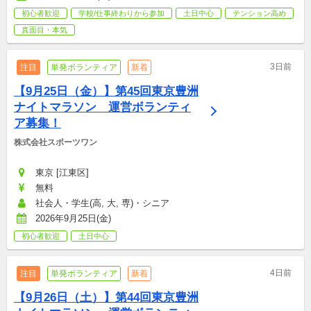
初心者歓迎
学校/仕事終わりから参加
土日中心
テンション高め
真面目・本気
3日前
注目
単発ボランティア
新着
【9月25日（金）】第45回東京豊洲
ナイトマラソン　運営ボランティ
ア募集！
株式会社スポーツワン
東京 [江東区]
無料
社会人・学生(高, 大, 専)・シニア
2026年9月25日(金)
初心者歓迎
土日中心
4日前
注目
単発ボランティア
新着
【9月26日（土）】第44回東京豊洲