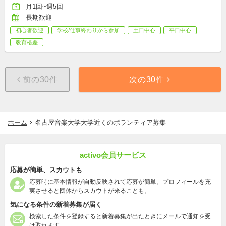
月1回~週5回
長期歓迎
初心者歓迎
学校/仕事終わりから参加
土日中心
平日中心
教育格差
前の30件
次の30件
ホーム
名古屋音楽大学大学近くのボランティア募集
activo会員サービス
応募が簡単、スカウトも
応募時に基本情報が自動反映されて応募が簡単。プロフィールを充
実させると団体からスカウトが来ることも。
気になる条件の新着募集が届く
検索した条件を登録すると新着募集が出たときにメールで通知を受
け取れます。