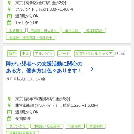
東京 [葛飾区/金町駅 徒歩2分]
アルバイト：時給1,300〜1,400円
週2回からOK
1ヶ月からOK
無資格可
未経験・初心者可
週休二日
交通費支給
看護師・准看護師・看護助手
11日前
新卒
中途
アルバイト
パート
副業/パラレルキャリア
障がい児者への支援活動に関心の
ある方。働き方は色々あります！
ＮＰＯ法人にこにこの会
東京 [調布市/西調布駅 徒歩5分]
非常勤職員(アルバイト）：時給1,226〜1,600円
週1回からOK
長期歓迎
ブランク可
未経験・初心者可
年齢不問
学歴不問
資格取得支援あり