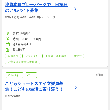
池袋本町プレーパークで土日祝日
のアルバイト募集
豊島子どもWAKUWAKUネットワーク
東京 [豊島区]
時給1,250〜1,300円
週1回からOK
長期歓迎
無資格可
ブランク可
未経験・初心者可
保育士
児童発達支援管理責任者
13日前
アルバイト
パート
こどもショートステイ支援員募
集！こどもの生活に寄り添う！
merry attic