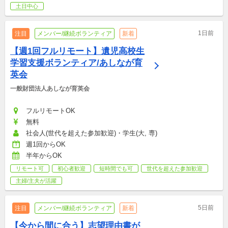
土日中心
1日前
注目
メンバー/継続ボランティア
新着
【週1回フルリモート】遺児高校生
学習支援ボランティア/あしなが育
英会
一般財団法人あしなが育英会
フルリモートOK
無料
社会人(世代を超えた参加歓迎)・学生(大, 専)
週1回からOK
半年からOK
リモート可
初心者歓迎
短時間でも可
世代を超えた参加歓迎
主婦/主夫が活躍
5日前
注目
メンバー/継続ボランティア
新着
【今から間に合う】志望理由書が