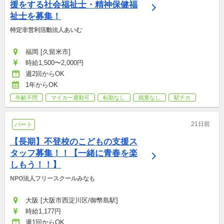
援をする社会福祉士・精神保健福
祉士を募集！
特定非営利活動法人あいむ
福岡 [久留米市]
時給1,500〜2,000円
週2回からOK
1年からOK
年齢不問
マイカー通勤可
転勤なし
残業なし
駅チカ
21日前
パート
【長期】不登校のこどもの支援ス
タッフ募集！！【一緒に青春を楽
しもう！！】
NPO法人フリースクールみなも
大阪 [大阪市西淀川区/御幣島駅]
時給1,177円
週1回からOK