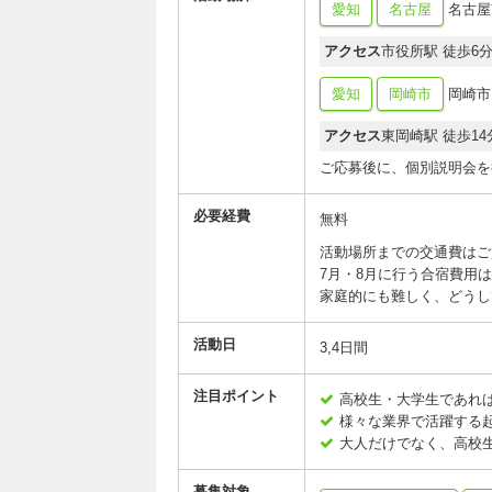
愛知
名古屋
名古屋市
アクセス
市役所駅 徒歩6
愛知
岡崎市
岡崎市 
アクセス
東岡崎駅 徒歩14
ご応募後に、個別説明会を
必要経費
無料
活動場所までの交通費はご
7月・8月に行う合宿費用
家庭的にも難しく、どうし
活動日
3,4日間
注目ポイント
高校生・大学生であれば
様々な業界で活躍する
大人だけでなく、高校生
募集対象