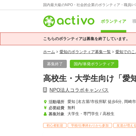
国内最大級のNPO・社会的企業のボランティア・職員/
ボランティア
職
こちらのボランティアは募集を終了しています。
ホーム
愛知のボランティア募集一覧
愛知でのこ
募集終了
国内/単発ボランティア
高校生・大学生向け「愛
NPO法人コラボキャンパス
活動場所
無料
必要経費
大学生・専門学生 / 高校生
募集対象
初心者歓迎
学校/仕事終わりから参加
友達が増え