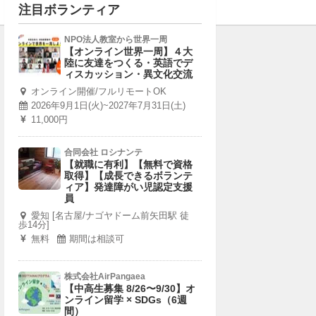
注目ボランティア
NPO法人教室から世界一周
【オンライン世界一周】４大
陸に友達をつくる・英語でデ
ィスカッション・異文化交流
オンライン開催/フルリモートOK
2026年9月1日(火)~2027年7月31日(土)
11,000円
合同会社 ロシナンテ
【就職に有利】【無料で資格
取得】【成長できるボランテ
ィア】発達障がい児認定支援
員
愛知 [名古屋/ナゴヤドーム前矢田駅 徒
歩14分]
無料
期間は相談可
株式会社AirPangaea
【中高生募集 8/26〜9/30】オ
ンライン留学 × SDGs（6週
間）