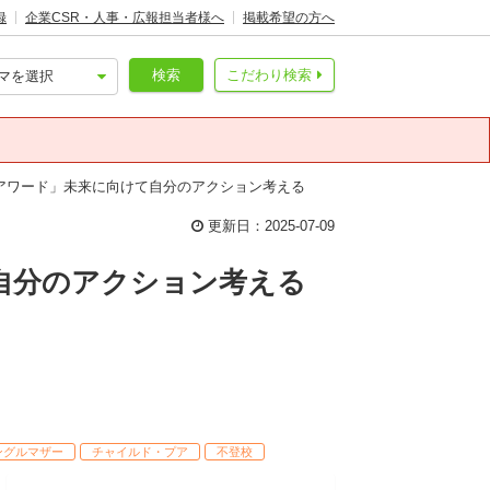
録
企業CSR・人事・広報担当者様へ
掲載希望の方へ
検索
こだわり検索
アワード」未来に向けて自分のアクション考える
更新日：2025-07-09
自分のアクション考える
ングルマザー
チャイルド・プア
不登校