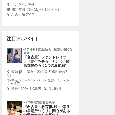
オンライン開催
2026年8月26日(水)~9月30日(水)
税込：29,700円
注目アルバイト
特定非営利活動法人 国連UNHCR
協会
【名古屋】ファンドレイザー
／「寄付を募る」という “難
民支援のもう1つの最前線”
愛知 [名古屋市中区/久屋大通駅 徒歩7
分]
中途,アルバイト,パート,副業/パラレル
キャリア
時給1,300〜1,938円
長期歓迎
NPO教育支援協会東海
《名古屋・教育福祉》中学生
の居場所づくりに関心がある