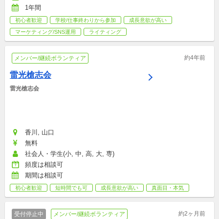
1年間
初心者歓迎
学校/仕事終わりから参加
成長意欲が高い
マーケティング/SNS運用
ライティング
約4年前
メンバー/継続ボランティア
雷光槍志会
雷光槍志会
香川, 山口
無料
社会人・学生(小, 中, 高, 大, 専)
頻度は相談可
期間は相談可
初心者歓迎
短時間でも可
成長意欲が高い
真面目・本気
約2ヶ月前
受付停止中
メンバー/継続ボランティア