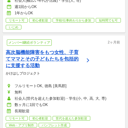
社会人(幅広い年代が活躍)・学生(大, 専)
週1回からOK
1年からOK
リモート可
初心者歓迎
学校/仕事終わりから参加
短時間でも可
いじめ
2ヶ月前
メンバー/継続ボランティア
高次脳機能障害をもつ女性、子育
てママとその子どもたちを包括的
に支援する活動
かけはしプロジェクト
フルリモートOK, 徳島 [美馬郡]
無料
社会人(世代を超えた参加歓迎)・学生(小, 中, 高, 大, 専)
数ヶ月に1回でもOK
長期歓迎
リモート可
初心者歓迎
世代を超えた参加歓迎
Web・アプリ制作
パンフレット作成