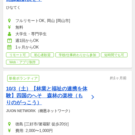
ひなてく
フルリモートOK, 岡山 [岡山市]
無料
大学生・専門学生
週1回からOK
1ヶ月からOK
リモート可
初心者歓迎
学校/仕事終わりから参加
短時間でも可
Web・アプリ制作
約1ヶ月前
単発ボランティア
10/3（土）【林業と福祉の連携を体
験】四国のへそ　森林の楽校（も
りのがっこう）
JUON NETWORK（樹恩ネットワーク）
徳島 [三好市/箸蔵駅 徒歩20分]
費用: 2,000〜1,000円