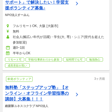
サポート」で解決したい！学習支
援ボランティア募集♪
NPO法人すーみん
フルリモートOK, 大阪 [大阪市]
無料
社会人(幅広い年代が活躍)・学生(大, 専)・シニア(世代を超えた
参加歓迎)
週0~1回
半年からOK
リモート可
学校/仕事終わりから参加
短時間でも可
勉強熱心
成長意欲が高い
3ヶ月前
単発ボランティア
無料塾「ステップアップ塾」【オ
ンライン・オフライン学習指導の
講師】大募集！！！
維新隊ユネスコクラブ NPO法人