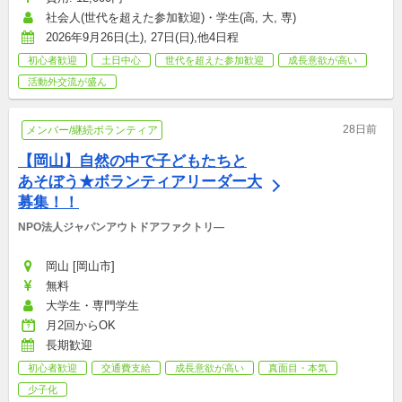
社会人(世代を超えた参加歓迎)・学生(高, 大, 専)
2026年9月26日(土), 27日(日),他4日程
初心者歓迎
土日中心
世代を超えた参加歓迎
成長意欲が高い
活動外交流が盛ん
28日前
メンバー/継続ボランティア
【岡山】自然の中で子どもたちと
あそぼう★ボランティアリーダー大
募集！！
NPO法人ジャパンアウトドアファクトリ―
岡山 [岡山市]
無料
大学生・専門学生
月2回からOK
長期歓迎
初心者歓迎
交通費支給
成長意欲が高い
真面目・本気
少子化