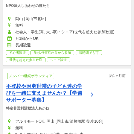
NPO法人しあわせの種たち
岡山 [岡山市北区]
無料
社会人・学生(高, 大, 専)・シニア(世代を超えた参加歓迎)
月1回からOK
長期歓迎
初心者歓迎
学校/仕事終わりから参加
短時間でも可
世代を超えた参加歓迎
シニア歓迎
約1ヶ月前
メンバー/継続ボランティア
不登校や困窮世帯の子ども達の学
びを一緒に支えませんか？【学習
サポーター募集】
特定非営利活動法人あかね
フルリモートOK, 岡山 [岡山市/清輝橋駅 徒歩10分]
無料