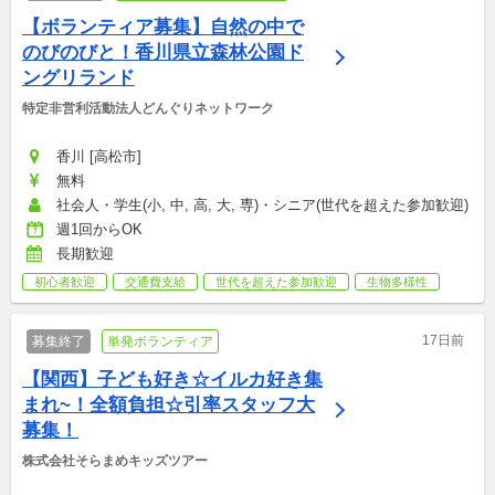
【ボランティア募集】自然の中で
のびのびと！香川県立森林公園ド
ングリランド
特定非営利活動法人どんぐりネットワーク
香川 [高松市]
無料
社会人・学生(小, 中, 高, 大, 専)・シニア(世代を超えた参加歓迎)
週1回からOK
長期歓迎
初心者歓迎
交通費支給
世代を超えた参加歓迎
生物多様性
17日前
募集終了
単発ボランティア
【関西】子ども好き☆イルカ好き集
まれ~！全額負担☆引率スタッフ大
募集！
株式会社そらまめキッズツアー