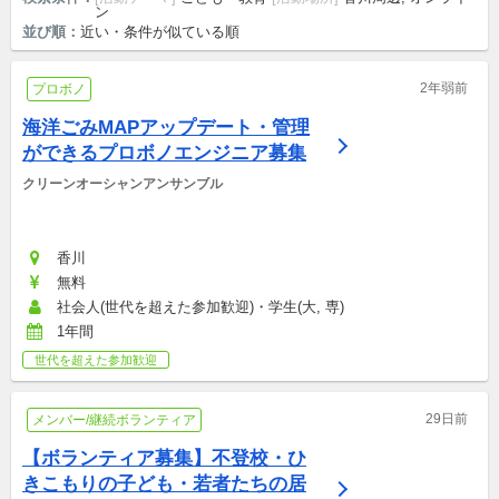
ン
並び順：
近い・条件が似ている順
2年弱前
プロボノ
海洋ごみMAPアップデート・管理
ができるプロボノエンジニア募集
クリーンオーシャンアンサンブル
香川
無料
社会人(世代を超えた参加歓迎)・学生(大, 専)
1年間
世代を超えた参加歓迎
29日前
メンバー/継続ボランティア
【ボランティア募集】不登校・ひ
きこもりの子ども・若者たちの居