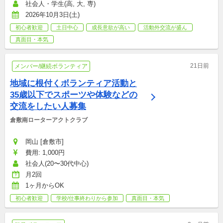
社会人・学生(高, 大, 専)
2026年10月3日(土)
初心者歓迎
土日中心
成長意欲が高い
活動外交流が盛ん
真面目・本気
21日前
メンバー/継続ボランティア
地域に根付くボランティア活動と
35歳以下でスポーツや体験などの
交流をしたい人募集
倉敷南ローターアクトクラブ
岡山 [倉敷市]
費用: 1,000円
社会人(20〜30代中心)
月2回
1ヶ月からOK
初心者歓迎
学校/仕事終わりから参加
真面目・本気