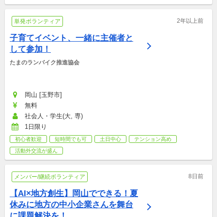
2年以上前
単発ボランティア
子育てイベント、一緒に主催者と
して参加！
たまのランバイク推進協会
岡山 [玉野市]
無料
社会人・学生(大, 専)
1日限り
初心者歓迎
短時間でも可
土日中心
テンション高め
活動外交流が盛ん
8日前
メンバー/継続ボランティア
【AI×地方創生】岡山でできる！夏
休みに地方の中小企業さんを舞台
に課題解決を！