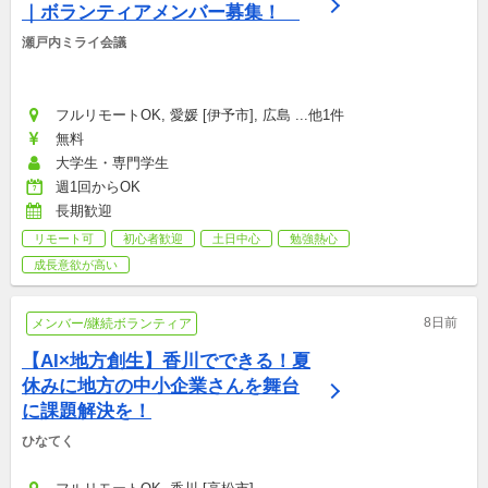
｜ボランティアメンバー募集！　
瀬戸内ミライ会議
フルリモートOK, 愛媛 [伊予市], 広島 ...他1件
無料
大学生・専門学生
週1回からOK
長期歓迎
リモート可
初心者歓迎
土日中心
勉強熱心
成長意欲が高い
8日前
メンバー/継続ボランティア
【AI×地方創生】香川でできる！夏
休みに地方の中小企業さんを舞台
に課題解決を！
ひなてく