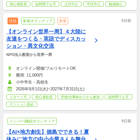
初心者歓迎
短時間でも可
土日中心
平日中心
勉強熱心
6日前
注目
単発ボランティア
新着
【オンライン世界一周】４大陸に
友達をつくる・英語でディスカッ
ション・異文化交流
NPO法人教室から世界一周
オンライン開催/フルリモートOK
費用: 11,000円
小中学生・高校生
2026年9月1日(火)~2027年7月31日(土)
リモート可
初心者歓迎
学校/仕事終わりから参加
短時間でも可
テンション高め
8日前
メンバー/継続ボランティア
【AI×地方創生】徳島でできる！夏
休みに地方の中小企業さんを舞台