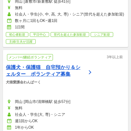
岡山 [倉敷市/新倉敷駅 徒歩41分]
無料
社会人・学生(小, 中, 高, 大, 専)・シニア(世代を超えた参加歓迎)
数ヶ月に1回もOK~週1回
1日間
初心者歓迎
平日中心
世代を超えた参加歓迎
シニア歓迎
主婦/主夫が活躍
3年以上前
メンバー/継続ボランティア
保護犬・保護猫　自宅預かり＆シ
ェルター　ボランティア募集
犬猫愛護会わんぱーく
岡山 [岡山市/清輝橋駅 徒歩57分]
無料
社会人・学生(大, 専)・シニア
週1回からOK
1年からOK