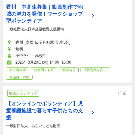
香川　中高生募集｜動画制作で地
域の魅力を発信！ワークショップ
型ボランティア
一般社団法人日本金融教育支援機構
香川 [高松市/昭和町駅 徒歩5分]
無料
小中学生・高校生
2026年8月20日(木) 14:00~16:30
初心者歓迎
短時間でも可
勉強熱心
成長意欲が高い
真面目・本気
11日前
単発ボランティア
【オンラインでボランティア】児
童養護施設で暮らす子供たちの支
援
一般財団法人　みらいこども財団