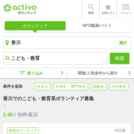


star
検索
お気に入り
メニュー
NPO職員/バイト
ボランティア
選択
検索
filter_list
絞り込み
関連/人気条件から探す
条件を追加
社会人
大学生・専門学生
高校生
小中学生
香川でのこども・教育系ボランティア募集
filter_list
1-30
/
50
件表示
16日前
単発ボランティア