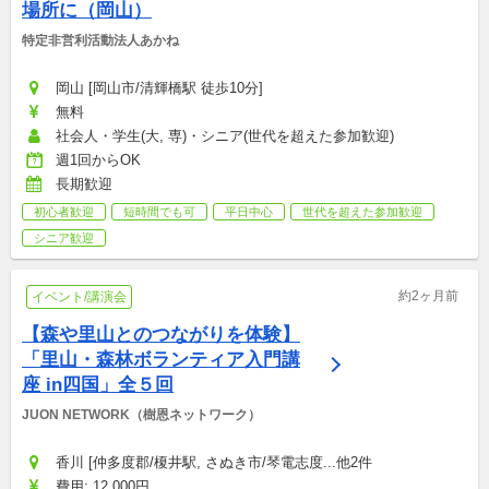
場所に（岡山）
特定非営利活動法人あかね
岡山 [岡山市/清輝橋駅 徒歩10分]
無料
社会人・学生(大, 専)・シニア(世代を超えた参加歓迎)
週1回からOK
長期歓迎
初心者歓迎
短時間でも可
平日中心
世代を超えた参加歓迎
シニア歓迎
約2ヶ月前
イベント/講演会
【森や里山とのつながりを体験】
「里山・森林ボランティア入門講
座 in四国」全５回
JUON NETWORK（樹恩ネットワーク）
香川 [仲多度郡/榎井駅, さぬき市/琴電志度...他2件
費用: 12,000円