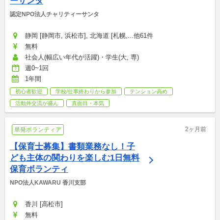
ーサンタ
認定NPO法人チャリティーサンタ
静岡 [静岡市, 浜松市], 北海道 [札幌,...他61件
無料
社会人(幅広い年代が活躍)・学生(大, 専)
週0~1回
1年間
初心者歓迎
学校/仕事終わりから参加
テンション高め
活動外交流が盛ん
真面目・本気
2ヶ月前
単発ボランティア
【保育士募集】書類業務なし！子
ども主体の関わりを楽しむ1日無料
保育ボランティ
NPO法人KAWARU 香川支部
香川 [高松市]
無料