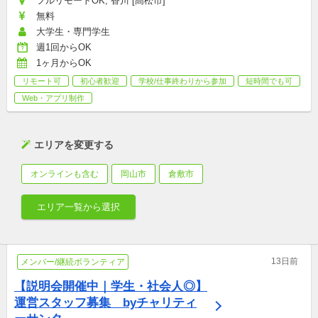
フルリモートOK, 香川 [高松市]
無料
大学生・専門学生
週1回からOK
1ヶ月からOK
リモート可
初心者歓迎
学校/仕事終わりから参加
短時間でも可
Web・アプリ制作
エリアを変更する
オンラインも含む
岡山市
倉敷市
エリア一覧から選択
13日前
メンバー/継続ボランティア
【説明会開催中｜学生・社会人◎】 
運営スタッフ募集　byチャリティ