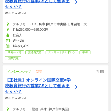
校教育旅行の営業CSとして働きま
せんか？
With The World
フルリモートOK, 兵庫 [神戸市中央区/旧居留地・大...
月給250,000〜350,000円
社会人
週4~5回
1年からOK
リモート可
交通費支給
ストリートチルドレン
平和
国際交流
2日前
インターンシップ
新着
【正社員】オンライン国際交流×学
校教育旅行の営業CSとして働きま
せんか？
With The World
フルリモート勤務, 兵庫 [神戸市中央区]