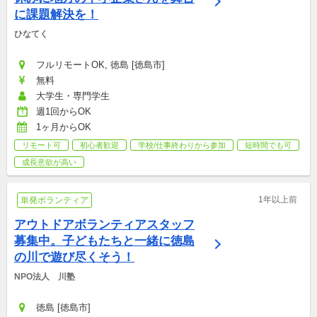
に課題解決を！
ひなてく
フルリモートOK, 徳島 [徳島市]
無料
大学生・専門学生
週1回からOK
1ヶ月からOK
リモート可
初心者歓迎
学校/仕事終わりから参加
短時間でも可
成長意欲が高い
1年以上前
単発ボランティア
アウトドアボランティアスタッフ
募集中。子どもたちと一緒に徳島
の川で遊び尽くそう！
NPO法人　川塾
徳島 [徳島市]