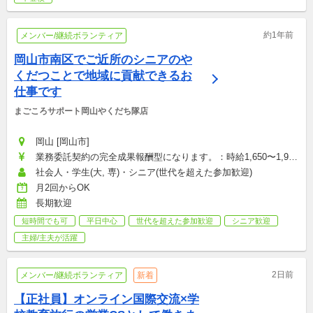
約1年前
メンバー/継続ボランティア
岡山市南区でご近所のシニアのや
くだつことで地域に貢献できるお
仕事です
まごころサポート岡山やくだち隊店
岡山 [岡山市]
業務委託契約の完全成果報酬型になります。：時給1,650〜1,950
円
社会人・学生(大, 専)・シニア(世代を超えた参加歓迎)
月2回からOK
長期歓迎
短時間でも可
平日中心
世代を超えた参加歓迎
シニア歓迎
主婦/主夫が活躍
2日前
メンバー/継続ボランティア
新着
【正社員】オンライン国際交流×学