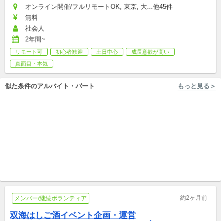
オンライン開催/フルリモートOK, 東京, 大...他45件
無料
社会人
2年間~
リモート可
初心者歓迎
土日中心
成長意欲が高い
真面目・本気
似た条件のアルバイト・パート
もっと見る＞
岡山 [岡山市/大雲寺前駅 徒歩9分] NPO法人オカヤマビューティサミット
兵庫 [姫路市] 株式会社小学館集英社プロダクション
親子の居場所 ホーム管理ス
【姫路市】兵庫県立こどもの
タッフ募集
館／総務経理／未経験歓迎！
新卒,中途,アルバイト,パート,副業/パラレルキャリア
パート・週4日・車通勤可◎
パート
約2ヶ月前
メンバー/継続ボランティア
双海はしご酒イベント企画・運営