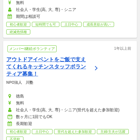
無料
社会人・学生(高, 大, 専)・シニア
期間は相談可
初心者歓迎
短時間でも可
土日中心
成長意欲が高い
絶滅危惧種
1年以上前
メンバー/継続ボランティア
アウトドアイベントをご飯で支え
てくれるキッチンスタッフボラン
ティア募集！
NPO法人　川塾
徳島
無料
社会人・学生(高, 大, 専)・シニア(世代を超えた参加歓迎)
数ヶ月に1回でもOK
長期歓迎
初心者歓迎
土日中心
世代を超えた参加歓迎
主婦/主夫が活躍
不登校