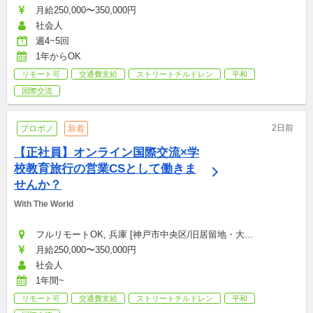
月給250,000〜350,000円
社会人
週4~5回
1年からOK
リモート可
交通費支給
ストリートチルドレン
平和
国際交流
2日前
プロボノ
新着
【正社員】オンライン国際交流×学
校教育旅行の営業CSとして働きま
せんか？
With The World
フルリモートOK, 兵庫 [神戸市中央区/旧居留地・大...
月給250,000〜350,000円
社会人
1年間~
リモート可
交通費支給
ストリートチルドレン
平和