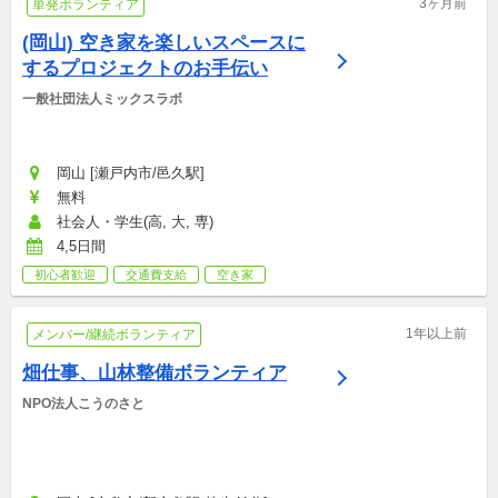
3ヶ月前
単発ボランティア
(岡山) 空き家を楽しいスペースに
するプロジェクトのお手伝い
一般社団法人ミックスラボ
岡山 [瀬戸内市/邑久駅]
無料
社会人・学生(高, 大, 専)
4,5日間
初心者歓迎
交通費支給
空き家
1年以上前
メンバー/継続ボランティア
畑仕事、山林整備ボランティア
NPO法人こうのさと