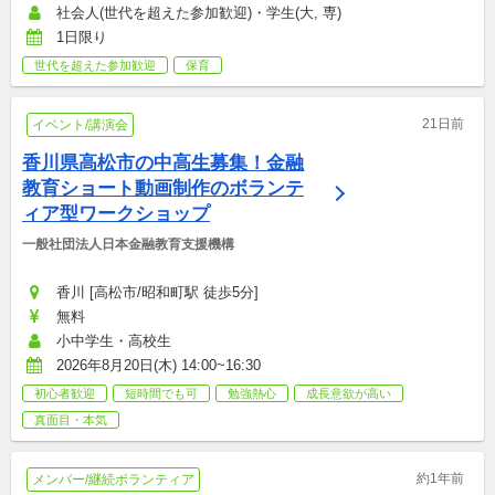
社会人(世代を超えた参加歓迎)・学生(大, 専)
1日限り
世代を超えた参加歓迎
保育
21日前
イベント/講演会
香川県高松市の中高生募集！金融
教育ショート動画制作のボランテ
ィア型ワークショップ
一般社団法人日本金融教育支援機構
香川 [高松市/昭和町駅 徒歩5分]
無料
小中学生・高校生
2026年8月20日(木) 14:00~16:30
初心者歓迎
短時間でも可
勉強熱心
成長意欲が高い
真面目・本気
約1年前
メンバー/継続ボランティア