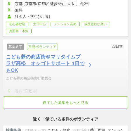
京都 [京都市/京都駅 徒歩8分], 大阪 [...他3件
無料
社会人・学生(大, 専)
初心者歓迎
土日中心
テンション高め
成長意欲が高い
真面目・本気
23日前
募集終了
単発ボランティア
こども夢の商店街＠マリタイムプ
ラザ高松　オシゴトサポート 1日で
もOK
こども夢の商店街実行委員会
香川 [高松市]
無料
終了した募集をもっと見る
社会人・学生(高, 大, 専)
初心者歓迎
土日中心
近く・似ている条件のボランティア
検索条件：
[活動テーマ]
こども・教育
[活動場所]
香川周辺, オンライ