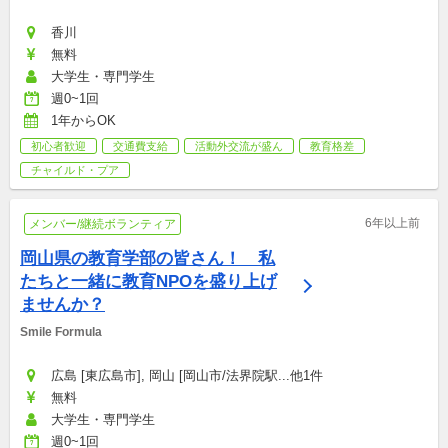
香川
無料
大学生・専門学生
週0~1回
1年からOK
初心者歓迎
交通費支給
活動外交流が盛ん
教育格差
チャイルド・プア
6年以上前
メンバー/継続ボランティア
岡山県の教育学部の皆さん！　私
たちと一緒に教育NPOを盛り上げ
ませんか？
Smile Formula
広島 [東広島市], 岡山 [岡山市/法界院駅...他1件
無料
大学生・専門学生
週0~1回