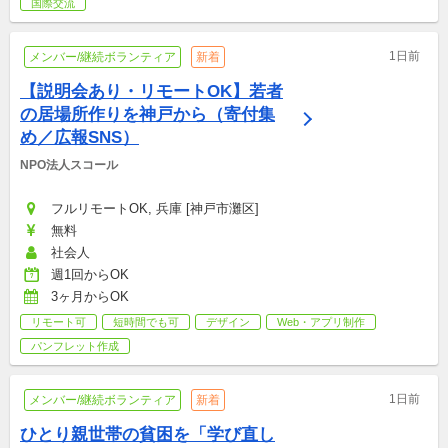
国際交流
1日前
メンバー/継続ボランティア
新着
【説明会あり・リモートOK】若者
の居場所作りを神戸から（寄付集
め／広報SNS）
NPO法人スコール
フルリモートOK, 兵庫 [神戸市灘区]
無料
社会人
週1回からOK
3ヶ月からOK
リモート可
短時間でも可
デザイン
Web・アプリ制作
パンフレット作成
1日前
メンバー/継続ボランティア
新着
ひとり親世帯の貧困を「学び直し