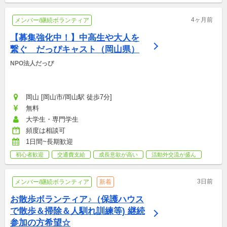
4ヶ月前
メンバー/継続ボランティア
【募集強化中！】中高生や大人を
繋ぐ　だっぴキャスト（岡山県）
NPO法人だっぴ
岡山 [岡山市/岡山駅 徒歩7分]
無料
大学生・専門学生
頻度は相談可
1日間~長期歓迎
初心者歓迎
交通費支給
成長意欲が高い
活動外交流が盛ん
3日前
メンバー/継続ボランティア
新着
お散歩ボランティア♪（保護ハウス
で散歩＆掃除＆人馴れ訓練等) 継続
参加の方希望☆