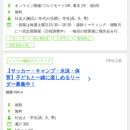
オンライン開催/フルリモートOK, 東京 [中...他5件
無料
社会人(幅広い年代が活躍)・学生(高, 大, 専)
・授業は毎週土曜日15:30～18:30 ・講師ミーティング：偶数月
に一回定期開催（日程調整中） ・毎回の授業後に報告会を行っ
ています。 ☆毎週の参加が必須というわけではありません☆ 
リモート可
初心者歓迎
土日中心
勉強熱心
★1、2回だけの参加は受け付けておりません★
成長意欲が高い
1年以上前
メンバー/継続ボランティア
【サッカー・キャンプ・水泳・体
育】子どもと一緒に楽しめるリー
ダー募集中！
徳島YMCA
徳島
無料
社会人・学生(高, 大, 専)
週2~3回