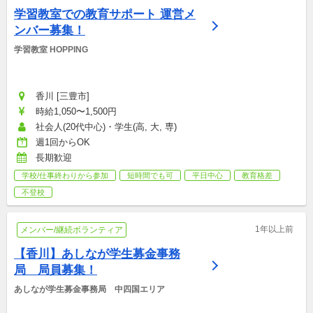
学習教室での教育サポート 運営メ
ンバー募集！
学習教室 HOPPING
香川 [三豊市]
時給1,050〜1,500円
社会人(20代中心)・学生(高, 大, 専)
週1回からOK
長期歓迎
学校/仕事終わりから参加
短時間でも可
平日中心
教育格差
不登校
1年以上前
メンバー/継続ボランティア
【香川】あしなが学生募金事務
局　局員募集！
あしなが学生募金事務局　中四国エリア