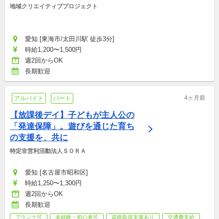
地域クリエイティブプロジェクト
愛知 [東海市/太田川駅 徒歩3分]
時給1,200〜1,500円
週2回からOK
長期歓迎
4ヶ月前
アルバイト
パート
【放課後デイ】子どもが主人公の
「発達保障」。遊びを通じた育ち
の支援を、共に
特定非営利活動法人ＳＯＲＡ
愛知 [名古屋市昭和区]
時給1,250〜1,300円
週2回からOK
長期歓迎
ブランク可
未経験・初心者可
資格取得支援あり
交通費支給