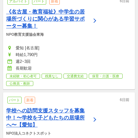
6日前
アルバイト
パート
新着
《名古屋・教育福祉》中学生の居
場所づくりに関心がある学習サポ
ーター募集！
NPO教育支援協会東海
愛知 [名古屋]
時給1,790円
週2~3回
長期歓迎
未経験・初心者可
残業なし
交通費支給
保育・介護・医療
公務員・教師
6日前
パート
新着
学校への訪問支援スタッフを募集
中！〜学校を子どもたちの居場所
へ〜【愛知】
NPO法人コネクトスポット