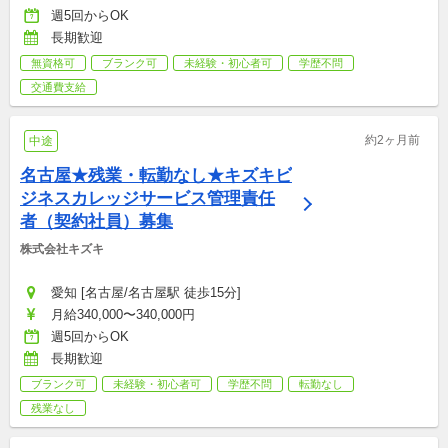
週5回からOK
長期歓迎
無資格可
ブランク可
未経験・初心者可
学歴不問
交通費支給
約2ヶ月前
中途
名古屋★残業・転勤なし★キズキビ
ジネスカレッジサービス管理責任
者（契約社員）募集
株式会社キズキ
愛知 [名古屋/名古屋駅 徒歩15分]
月給340,000〜340,000円
週5回からOK
長期歓迎
ブランク可
未経験・初心者可
学歴不問
転勤なし
残業なし