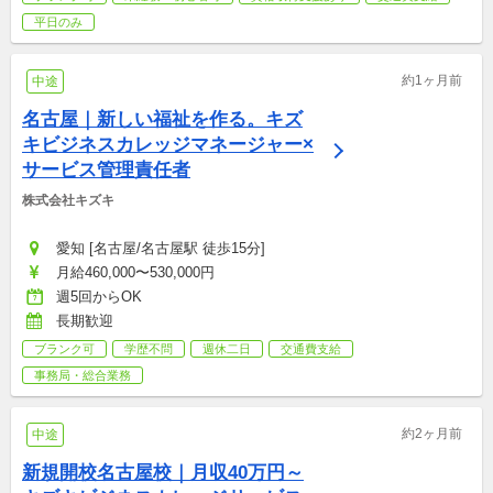
平日のみ
約1ヶ月前
中途
名古屋｜新しい福祉を作る。キズ
キビジネスカレッジマネージャー×
サービス管理責任者
株式会社キズキ
愛知 [名古屋/名古屋駅 徒歩15分]
月給460,000〜530,000円
週5回からOK
長期歓迎
ブランク可
学歴不問
週休二日
交通費支給
事務局・総合業務
約2ヶ月前
中途
新規開校名古屋校｜月収40万円～