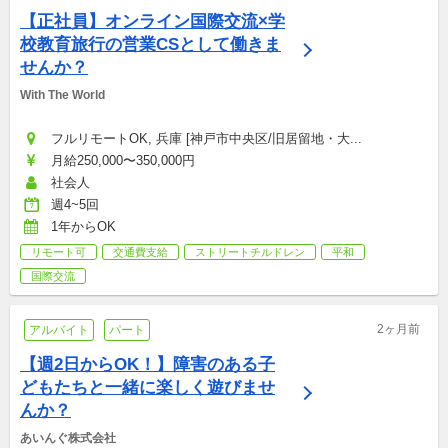
【正社員】オンライン国際交流×学
校教育旅行の営業CSとして働きま
せんか？
With The World
フルリモートOK, 兵庫 [神戸市中央区/旧居留地・大...
月給250,000〜350,000円
社会人
週4~5回
1年からOK
リモート可
交通費支給
ストリートチルドレン
平和
国際交流
2ヶ月前
アルバイト
パート
【週2日からOK！】障害のある子
どもたちと一緒に楽しく遊びませ
んか？
あいんぐ株式会社