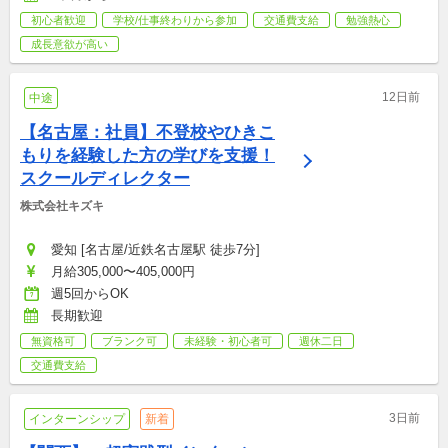
初心者歓迎
学校/仕事終わりから参加
交通費支給
勉強熱心
成長意欲が高い
12日前
中途
【名古屋：社員】不登校やひきこ
もりを経験した方の学びを支援！
スクールディレクター
株式会社キズキ
愛知 [名古屋/近鉄名古屋駅 徒歩7分]
月給305,000〜405,000円
週5回からOK
長期歓迎
無資格可
ブランク可
未経験・初心者可
週休二日
交通費支給
3日前
インターンシップ
新着