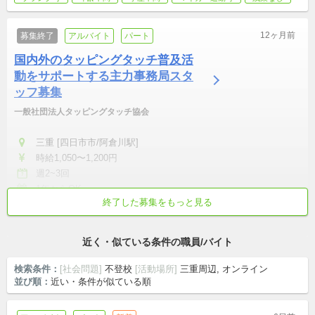
12ヶ月前
募集終了
アルバイト
パート
国内外のタッピングタッチ普及活
動をサポートする主力事務局スタ
ッフ募集
一般社団法人タッピングタッチ協会
三重 [四日市市/阿倉川駅]
時給1,050〜1,200円
週2~3回
1年からOK
終了した募集をもっと見る
無資格可
交通費支給
事務局・総合業務
マーケティング/SNS運用
ライティング
近く・似ている条件の職員/バイト
検索条件：
[社会問題]
不登校
[活動場所]
三重周辺, オンライン
並び順：
近い・条件が似ている順