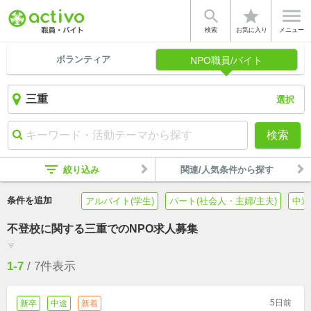


star
検索
お気に入り
メニュー
ボランティア
NPO職員/バイト
選択
検索
filter_list
絞り込み
関連/人気条件から探す
条件を追加
アルバイト(学生)
パート(社会人・主婦/主夫)
中途
不登校に関する三重でのNPO求人募集
filter_list
1-7
/
7
件表示
5日前
新卒
中途
新着