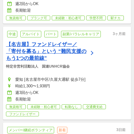
週2回からOK
長期歓迎
無資格可
ブランク可
未経験・初心者可
学歴不問
駅チカ
3ヶ月前
中途
アルバイト
パート
副業/パラレルキャリア
【名古屋】ファンドレイザー／
「寄付を募る」という “難民支援の
もう1つの最前線”
特定非営利活動法人　国連UNHCR協会
愛知 [名古屋市中区/久屋大通駅 徒歩7分]
時給1,300〜1,938円
週3回からOK
長期歓迎
無資格可
未経験・初心者可
転勤なし
交通費支給
ファンドレイザー
3日前
メンバー/継続ボランティア
新着