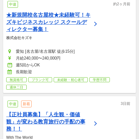
約2ヶ月前
中途
★新規開校名古屋校★未経験可！キ
ズキビジネスカレッジ スクールデ
ィレクター募集！
株式会社キズキ
愛知 [名古屋/名古屋駅 徒歩15分]
月給240,000〜240,000円
週5回からOK
長期歓迎
無資格可
ブランク可
未経験・初心者可
学歴不問
週休二日
3日前
中途
新着
【正社員募集】「人生観・価値
観」が変わる教育旅行の手配の事
務！！
With The World