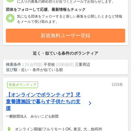
に入りの募集の締め切りが近づくとメールでお知らせします。
団体をフォローして応援、最新情報もチェック
気になる団体をフォローすると新しい募集を公開したときなど情報
をメールで受け取れます。
新規無料ユーザー登録
近く・似ている条件のボランティア
検索条件：
[社会問題]
不登校
[活動場所]
三重周辺
並び順：
近い・条件が似ている順
12日前
単発ボランティア
【オンラインでボランティア】児
童養護施設で暮らす子供たちの支
援
一般財団法人　みらいこども財団
オンライン開催/フルリモートOK, 東京, 大...他45件