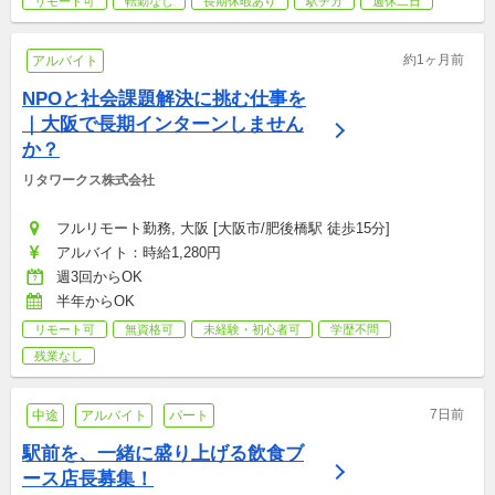
リモート可
転勤なし
長期休暇あり
駅チカ
週休二日
約1ヶ月前
アルバイト
NPOと社会課題解決に挑む仕事を
｜大阪で長期インターンしません
か？
リタワークス株式会社
フルリモート勤務, 大阪 [大阪市/肥後橋駅 徒歩15分]
アルバイト：時給1,280円
週3回からOK
半年からOK
リモート可
無資格可
未経験・初心者可
学歴不問
残業なし
7日前
中途
アルバイト
パート
駅前を、一緒に盛り上げる飲食ブ
ース店長募集！