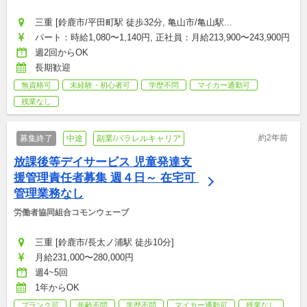
ム
三重 [鈴鹿市/平田町駅 徒歩32分, 亀山市/亀山駅...
パート：時給1,080〜1,140円, 正社員：月給213,900〜243,900円
週2回からOK
長期歓迎
無資格可
未経験・初心者可
学歴不問
マイカー通勤可
残業なし
約2年前
募集終了
中途
副業/パラレルキャリア
放課後等デイサービス 児童発達支
援管理責任者募集 週４日～ 在宅可 
管理業務なし
労働者協同組合コモンウェーブ
三重 [鈴鹿市/長太ノ浦駅 徒歩10分]
月給231,000〜280,000円
週4~5回
1年からOK
ブランク可
年齢不問
学歴不問
マイカー通勤可
残業なし