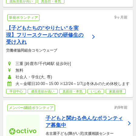
成長意欲が高い
真面目・本気
9ヶ月前
単発ボランティア
【子どもたちの”やりたい”を実
現】フリースクールでの研修生の
受け入れ
労働者協同組合コモンウェーブ
三重 [鈴鹿市/千代崎駅 徒歩9分]
無料
社会人・学生(大, 専)
火～金曜日10:00～15:00 ※12/24～1/7は冬休みのため休校します
平日中心
成長意欲が高い
真面目・本気
いじめ
家庭崩壊
約9年前
メンバー/継続ボランティア
子どもと関わる色んなボランティ
ア募集中
名古屋子ども(障がい児)支援相談センター