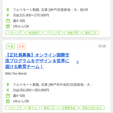
フルリモート勤務, 兵庫 [神戸/旧居留地・大...他1件
月給215,000〜270,000円
週4~5回
1年からOK
リモート可
無資格可
ブランク可
年齢不問
週休二日
3日前
中途
新着
【正社員募集】オンライン国際交
流プログラムをデザイン＆世界に
届ける教育チーム！
With The World
フルリモート勤務, 兵庫 [神戸市中央区/旧居留地・大...
月給250,000〜350,000円
週4~5回
1年からOK
リモート可
駅チカ
週休二日
交通費支給
英語が活かせる