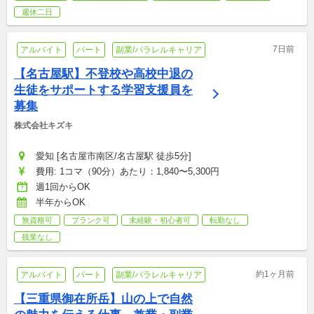
週休二日
7日前
アルバイト
パート
副業/パラレルキャリア
【名古屋駅】不登校や高校中退の
生徒をサポートする学習支援員を
募集
株式会社キズキ
愛知 [名古屋市南区/名古屋駅 徒歩5分]
費用: 1コマ（90分）あたり：1,840〜5,300円
週1回からOK
半年からOK
無資格可
ブランク可
未経験・初心者可
転勤なし
残業なし
約1ヶ月前
アルバイト
パート
副業/パラレルキャリア
【三重県御在所岳】山の上で自然