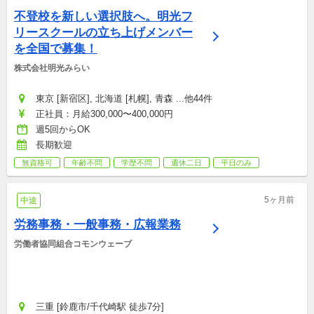
不登校を新しい選択肢へ。明光フ
リースクールの立ち上げメンバー
を全国で募集！
株式会社明光みらい
東京 [新宿区], 北海道 [札幌], 青森 ...他44件
正社員：月給300,000〜400,000円
週5回からOK
長期歓迎
無資格可
年齢不問
学歴不問
週休二日
平日のみ
5ヶ月前
中途
労務事務・一般事務・広報業務
労働者協同組合コモンウェーブ
三重 [鈴鹿市/千代崎駅 徒歩7分]