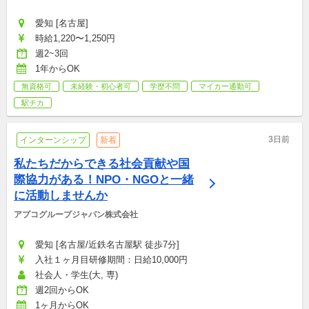
愛知 [名古屋]
時給1,220〜1,250円
週2~3回
1年からOK
無資格可
未経験・初心者可
学歴不問
マイカー通勤可
駅チカ
3日前
インターンシップ
新着
私たちだからできる社会貢献や国
際協力がある！NPO・NGOと一緒
に活動しませんか
アプコグループジャパン株式会社
愛知 [名古屋/近鉄名古屋駅 徒歩7分]
入社１ヶ月目研修期間：日給10,000円
社会人・学生(大, 専)
週2回からOK
1ヶ月からOK