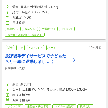
愛知 [岡崎市/東岡崎駅 徒歩12分]
給与：時給2,500〜2,750円
週2回からOK
長期歓迎
転勤なし
残業なし
交通費支給
平日のみ
看護師・准看護師・看護助手
10ヶ月前
新卒
中途
アルバイト
パート
放課後等デイサービスで子どもた
ちと一緒に運動しましょう！
合同会社ふたば
奈良 [奈良市]
１ヶ月以上来ていただけるかた：時給1,000〜1,300円
頻度は相談可
期間は相談可
ブランク可
未経験・初心者可
マイカー通勤可
残業なし