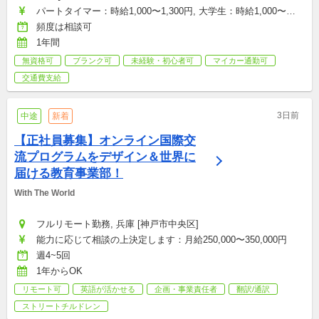
パートタイマー：時給1,000〜1,300円, 大学生：時給1,000〜
1,100円, 契約社員(正社員登用あり)：月給180,000〜300,000円, 
頻度は相談可
店舗トップ：月給300,000〜400,000円
1年間
無資格可
ブランク可
未経験・初心者可
マイカー通勤可
交通費支給
3日前
中途
新着
【正社員募集】オンライン国際交
流プログラムをデザイン＆世界に
届ける教育事業部！
With The World
フルリモート勤務, 兵庫 [神戸市中央区]
能力に応じて相談の上決定します：月給250,000〜350,000円
週4~5回
1年からOK
リモート可
英語が活かせる
企画・事業責任者
翻訳/通訳
ストリートチルドレン