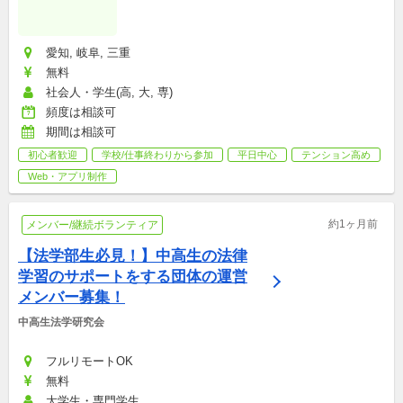
愛知, 岐阜, 三重
無料
社会人・学生(高, 大, 専)
頻度は相談可
期間は相談可
初心者歓迎
学校/仕事終わりから参加
平日中心
テンション高め
Web・アプリ制作
約1ヶ月前
メンバー/継続ボランティア
【法学部生必見！】中高生の法律
学習のサポートをする団体の運営
メンバー募集！
中高生法学研究会
フルリモートOK
無料
大学生・専門学生