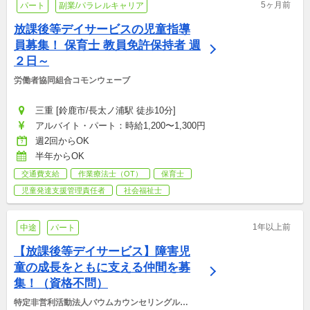
5ヶ月前
パート
副業/パラレルキャリア
放課後等デイサービスの児童指導
員募集！ 保育士 教員免許保持者 週
２日～
労働者協同組合コモンウェーブ
三重 [鈴鹿市/長太ノ浦駅 徒歩10分]
アルバイト・パート：時給1,200〜1,300円
週2回からOK
半年からOK
交通費支給
作業療法士（OT）
保育士
児童発達支援管理責任者
社会福祉士
1年以上前
中途
パート
【放課後等デイサービス】障害児
童の成長をともに支える仲間を募
集！（資格不問）
特定非営利活動法人バウムカウンセリングルー