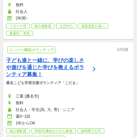
無料
社会人
2年間~
リモート可
初心者歓迎
土日中心
成長意欲が高い
真面目・本気
12日前
メンバー/継続ボランティア
子ども達と一緒に、学びの楽しさ
や遊びを通じた学びを教えるボラ
ンティア募集！
桑名こども学習支援ボランティア「こだま」
三重 [桑名市]
無料
社会人・学生(高, 大, 専)・シニア
週0~1回
1年からOK
初心者歓迎
学校/仕事終わりから参加
短時間でも可