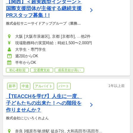
【関西】＜超実践型インターン＞
国際支援団体が主催する継続支援
PRスタッフ募集！!
株式会社サニーサイドアップグループ（業務運
営：株式会社グッドアンドカンパニー）
大阪 [大阪市浪速区], 京都 [京都市], ...他2件
現場勤務時の実質時給：時給1,500〜2,000円
大学生・専門学生
週2回からOK
半年からOK
初心者歓迎
交通費支給
成長意欲が高い
1年以上前
新卒
中途
アルバイト
パート
【TEACCHを学び】人生に一度、
子どもたちの出来た！への階段を
作りませんか？
株式会社にじいろくれよん
奈良 [橿原市/畝傍駅 徒歩7分, 大和高田市/高田市...