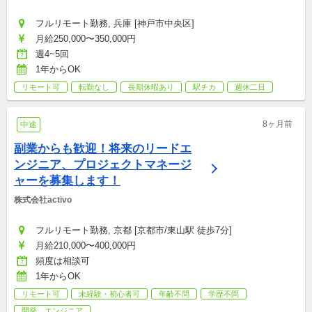
フルリモート勤務, 兵庫 [神戸市中央区]
月給250,000〜350,000円
週4~5回
1年からOK
リモート可
転勤なし
長期休暇あり
駅チカ
週休二日
8ヶ月前
中途
副業からも歓迎！将来のリードエ
ンジニア、プロジェクトマネージ
ャーを募集します！
株式会社activo
フルリモート勤務, 京都 [京都市/東山駅 徒歩7分]
月給210,000〜400,000円
頻度は相談可
1年からOK
リモート可
未経験・初心者可
年齢不問
学歴不問
開発、エンジニア