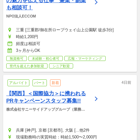
の魅力を伝える仕事　兼業・副業
も相談可！
NPO法人ECCOM
三重 [三重郡/御在所ロープウェイ山上公園駅 徒歩3分]
時給1,200円
頻度は相談可
3ヶ月からOK
無資格可
未経験・初心者可
広報・マーケティング
世代を超えた参加歓迎
シニア歓迎
4日前
アルバイト
パート
新着
【関西】＜国際協力＞に携われる
PRキャンペーンスタッフ募集!!
株式会社サニーサイドアップグループ（業務運
営：株式会社グッドアンドカンパニー）
兵庫 [神戸], 京都 [京都市], 大阪 [...他2件
現場勤務時の実質時給：時給1,500〜2,000円