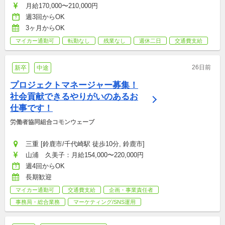
月給170,000〜210,000円
週3回からOK
3ヶ月からOK
マイカー通勤可
転勤なし
残業なし
週休二日
交通費支給
26日前
新卒
中途
プロジェクトマネージャー募集！
社会貢献できるやりがいのあるお
仕事です！
労働者協同組合コモンウェーブ
三重 [鈴鹿市/千代崎駅 徒歩10分, 鈴鹿市]
山浦　久美子：月給154,000〜220,000円
週4回からOK
長期歓迎
マイカー通勤可
交通費支給
企画・事業責任者
事務局・総合業務
マーケティング/SNS運用