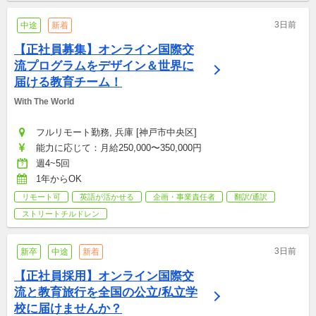
3日前
中途
新着
【正社員募集】オンライン国際交
流プログラムをデザイン＆世界に
届ける教育チーム！
With The World
フルリモート勤務, 兵庫 [神戸市中央区]
能力に応じて：月給250,000〜350,000円
週4~5回
1年からOK
リモート可
英語が活かせる
企画・事業責任者
翻訳/通訳
ストリートチルドレン
3日前
新卒
中途
新着
【正社員採用】オンライン国際交
流と教育旅行を全国の公立/私立学
校に届けませんか？