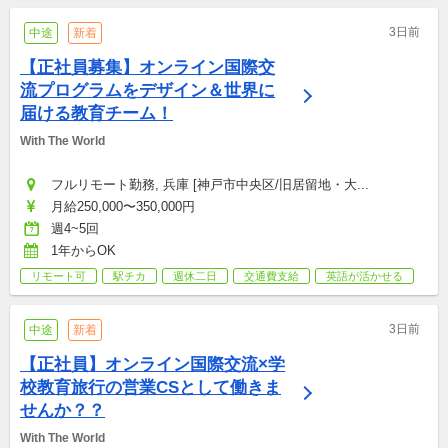
3日前
中途
新着
【正社員募集】オンライン国際交
流プログラムをデザイン＆世界に
届ける教育チーム！
With The World
フルリモート勤務, 兵庫 [神戸市中央区/旧居留地・大...
月給250,000〜350,000円
週4~5回
1年からOK
リモート可
駅チカ
週休二日
交通費支給
英語が活かせる
3日前
中途
新着
【正社員】オンライン国際交流×学
校教育旅行の営業CSとして働きま
せんか？？
With The World