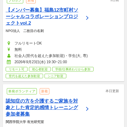
プロボノ
新着
【メンバー募集】福島12市町村ソ
ーシャルコラボレーションプロジ
ェクトvol.2
NPO法人　二枚目の名刺
フルリモートOK
無料
社会人(世代を超えた参加歓迎)・学生(大, 専)
2026年9月23日(水) 19:30~21:00
リモート可
初心者歓迎
学校/仕事終わりから参加
世代を超えた参加歓迎
シニア歓迎
本日更新
単発ボランティア
新着
認知症の方を介護するご家族を対
象とした肯定的感情トレーニング
参加者募集
関西学院大学 有光研究室