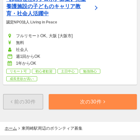
養護施設の子どものキャリア教
育・社会人活躍中
認定NPO法人 Living in Peace
フルリモートOK, 大阪 [大阪市]
無料
社会人
週1回からOK
1年からOK
リモート可
初心者歓迎
土日中心
勉強熱心
成長意欲が高い
前の30件
次の30件
ホーム
東岡崎駅周辺のボランティア募集