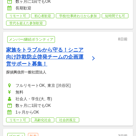
数ヶ月に1回でもOK
長期歓迎
リモート可
初心者歓迎
学校/仕事終わりから参加
短時間でも可
世代を超えた参加歓迎
8日前
メンバー/継続ボランティア
家族をトラブルから守る！シニア
向け詐欺防止啓発チームの企画運
営サポート募集！
探偵興信所一般社団法人
フルリモートOK, 東京 [渋谷区]
無料
社会人・学生(大, 専)
数ヶ月に1回でもOK
1ヶ月からOK
リモート可
高齢化社会
社会的孤立
3日前