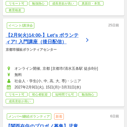
リモート可
勉強熱心
成長意欲が高い
真面目・本気
教育格差
25日前
イベント/講演会
【2月9(火)14:00-】Let's ボランテ
ィア! 入門講座（後日配信）
京都市福祉ボランティアセンター
オンライン開催, 京都 [京都市/清水五条駅 徒歩8分]
無料
社会人・学生(小, 中, 高, 大, 専)・シニア
2027年2月9日(火), 15日(月)~3月31日(水)
リモート可
初心者歓迎
短時間でも可
勉強熱心
成長意欲が高い
6日前
メンバー/継続ボランティア
新着
【関西在住のプロボノ募集】児童