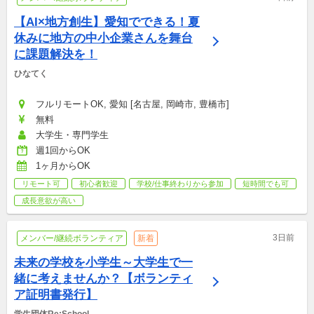
【AI×地方創生】愛知でできる！夏
休みに地方の中小企業さんを舞台
に課題解決を！
ひなてく
フルリモートOK, 愛知 [名古屋, 岡崎市, 豊橋市]
無料
大学生・専門学生
週1回からOK
1ヶ月からOK
リモート可
初心者歓迎
学校/仕事終わりから参加
短時間でも可
成長意欲が高い
3日前
メンバー/継続ボランティア
新着
未来の学校を小学生～大学生で一
緒に考えませんか？【ボランティ
ア証明書発行】
学生団体Re:School