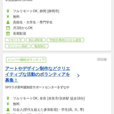
フルリモートOK, 静岡 [静岡市]
無料
高校生・大学生・専門学生
月2回からOK
長期歓迎
リモート可
初心者歓迎
学校/仕事終わりから参加
テンション高め
勉強熱心
25日前
メンバー/継続ボランティア
アートやデザイン制作などクリエ
イティブな活動のボランティアを
募集！
SPSラボ若年認知症サポートセンターきずなや
フルリモートOK, 奈良 [奈良市/京終駅 徒歩18分]
無料
社会人(世代を超えた参加歓迎)・学生(高, 大, 専)