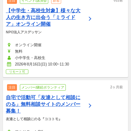
6日前
注目
イベント/講演会
新着
【中学生・高校生対象】様々な大
人の生き方に出会う「ミライド
ア」オンライン開催
NPO法人アスデッサン
オンライン開催
無料
小中学生・高校生
2026年8月16日(日) 10:00~11:30
リモート可
2ヶ月前
注目
メンバー/継続ボランティア
自宅で活動可「友達として相談に
のる」無料相談サイトのメンバー
募集！
友達として相談にのる『ココトモ』