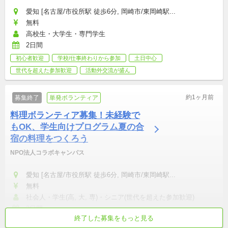
愛知 [名古屋/市役所駅 徒歩6分, 岡崎市/東岡崎駅...
無料
高校生・大学生・専門学生
2日間
初心者歓迎
学校/仕事終わりから参加
土日中心
世代を超えた参加歓迎
活動外交流が盛ん
約1ヶ月前
募集終了
単発ボランティア
料理ボランティア募集！未経験で
もOK、学生向けプログラム夏の合
宿の料理をつくろう
NPO法人コラボキャンパス
愛知 [名古屋/市役所駅 徒歩6分, 岡崎市/東岡崎駅...
無料
社会人・学生(高, 大, 専)・シニア(世代を超えた参加歓迎)
2日間
終了した募集をもっと見る
初心者歓迎
学校/仕事終わりから参加
土日中心