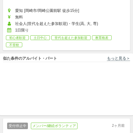
愛知 [岡崎市/岡崎公園前駅 徒歩15分]
無料
社会人(世代を超えた参加歓迎)・学生(高, 大, 専)
1日限り
初心者歓迎
土日中心
世代を超えた参加歓迎
教育格差
不登校
似た条件のアルバイト・パート
もっと見る＞
愛知 [岡崎市/東岡崎駅 徒歩12分] NPO法人コネクトスポット
学校への訪問支援スタッフを
募集中！〜学校を子どもたち
の居場所へ〜【愛知】
パート
2ヶ月前
受付停止中
メンバー/継続ボランティア