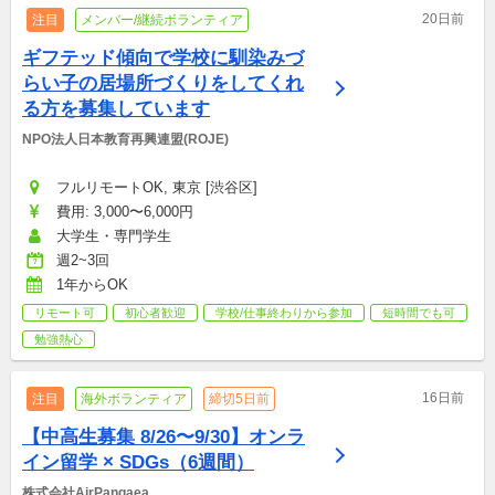
20日前
注目
メンバー/継続ボランティア
ギフテッド傾向で学校に馴染みづ
らい子の居場所づくりをしてくれ
る方を募集しています
NPO法人日本教育再興連盟(ROJE)
フルリモートOK, 東京 [渋谷区]
費用: 3,000〜6,000円
大学生・専門学生
週2~3回
1年からOK
リモート可
初心者歓迎
学校/仕事終わりから参加
短時間でも可
勉強熱心
16日前
注目
海外ボランティア
締切5日前
【中高生募集 8/26〜9/30】オンラ
イン留学 × SDGs（6週間）
株式会社AirPangaea