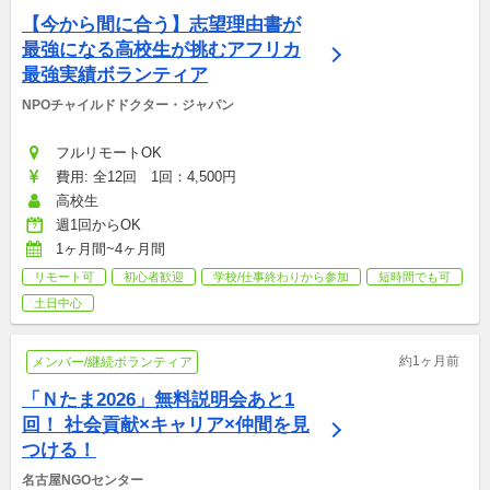
【今から間に合う】志望理由書が
最強になる高校生が挑むアフリカ
最強実績ボランティア
NPOチャイルドドクター・ジャパン
フルリモートOK
費用: 全12回　1回：4,500円
高校生
週1回からOK
1ヶ月間~4ヶ月間
リモート可
初心者歓迎
学校/仕事終わりから参加
短時間でも可
土日中心
約1ヶ月前
メンバー/継続ボランティア
「Ｎたま2026」無料説明会あと1
回！ 社会貢献×キャリア×仲間を見
つける！
名古屋NGOセンター