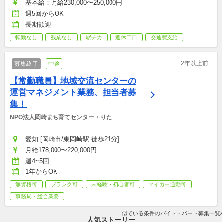
基本給：月給230,000〜250,000円
週5回からOK
長期歓迎
転勤なし
残業なし
駅チカ
週休二日
交通費支給
2年以上前
募集終了
中途
【常勤職員】地域交流センターの
運営マネジメント業務、担当者募
集！
NPO法人岡崎まち育てセンター・りた
愛知 [岡崎市/東岡崎駅 徒歩21分]
月給178,000〜220,000円
週4~5回
1年からOK
無資格可
ブランク可
未経験・初心者可
マイカー通勤可
事務局・総合業務
似ている条件のバイト・パート募集一覧
人気ストーリー