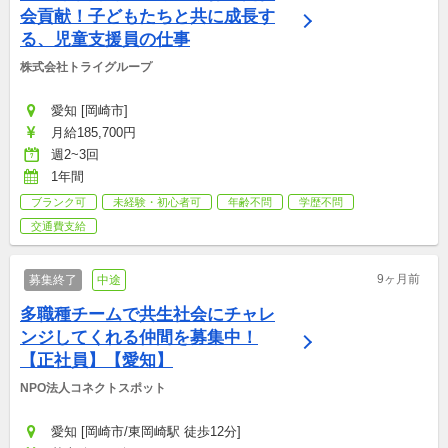
会貢献！子どもたちと共に成長す
る、児童支援員の仕事
株式会社トライグループ
愛知 [岡崎市]
月給185,700円
週2~3回
1年間
ブランク可
未経験・初心者可
年齢不問
学歴不問
交通費支給
9ヶ月前
募集終了
中途
多職種チームで共生社会にチャレ
ンジしてくれる仲間を募集中！
【正社員】【愛知】
NPO法人コネクトスポット
愛知 [岡崎市/東岡崎駅 徒歩12分]