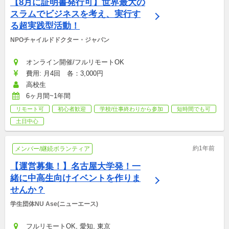
【8月に証明書発行可】世界最大の
スラムでビジネスを考え、実行す
る超実践型活動！
NPOチャイルドドクター・ジャパン
オンライン開催/フルリモートOK
費用: 月4回　各：3,000円
高校生
6ヶ月間~1年間
リモート可
初心者歓迎
学校/仕事終わりから参加
短時間でも可
土日中心
約1年前
メンバー/継続ボランティア
【運営募集！】名古屋大学発！一
緒に中高生向けイベントを作りま
せんか？
学生団体NU Ase(ニューエース)
フルリモートOK, 愛知, 東京