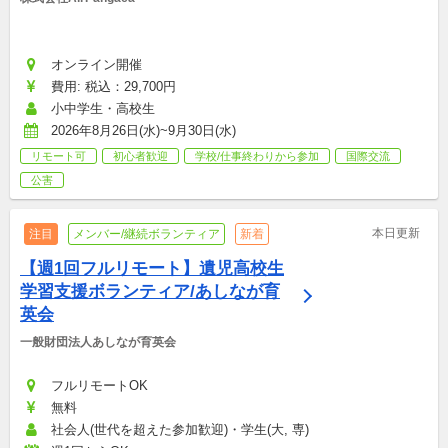
オンライン開催
費用: 税込：29,700円
小中学生・高校生
2026年8月26日(水)~9月30日(水)
リモート可
初心者歓迎
学校/仕事終わりから参加
国際交流
公害
本日更新
注目
メンバー/継続ボランティア
新着
【週1回フルリモート】遺児高校生
学習支援ボランティア/あしなが育
英会
一般財団法人あしなが育英会
フルリモートOK
無料
社会人(世代を超えた参加歓迎)・学生(大, 専)