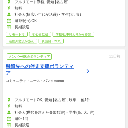
フルリモート勤務, 愛知 [名古屋]
無料
社会人(幅広い年代が活躍)・学生(大, 専)
週1回からOK
長期歓迎
リモート可
初心者歓迎
学校/仕事終わりから参加
活動外交流が盛ん
真面目・本気
11日前
メンバー/継続ボランティア
融資先への伴走支援ボランティ
ア　
コミュニティ・ユース・バンクmomo
フルリモートOK, 愛知 [名古屋], 岐阜 ...他1件
無料
社会人(世代を超えた参加歓迎)・学生(高, 大, 専)
週0~1回
長期歓迎