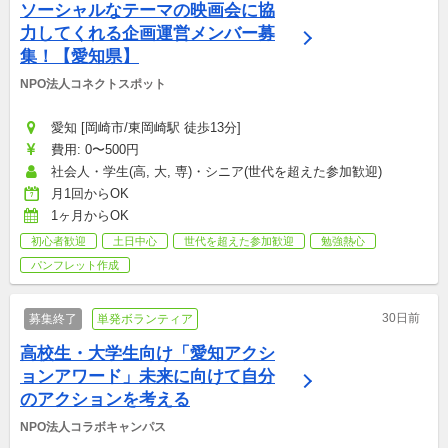
ソーシャルなテーマの映画会に協
力してくれる企画運営メンバー募
集！【愛知県】
NPO法人コネクトスポット
愛知 [岡崎市/東岡崎駅 徒歩13分]
費用: 0〜500円
社会人・学生(高, 大, 専)・シニア(世代を超えた参加歓迎)
月1回からOK
1ヶ月からOK
初心者歓迎
土日中心
世代を超えた参加歓迎
勉強熱心
パンフレット作成
30日前
募集終了
単発ボランティア
高校生・大学生向け「愛知アクシ
ョンアワード」未来に向けて自分
のアクションを考える
NPO法人コラボキャンパス