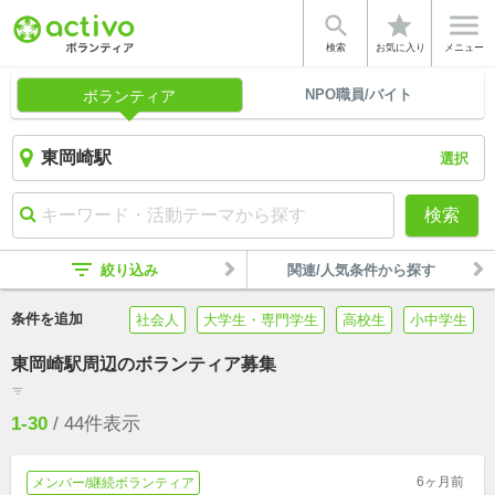


star
検索
お気に入り
メニュー
NPO職員/バイト
ボランティア
選択
検索
filter_list
絞り込み
関連/人気条件から探す
条件を追加
社会人
大学生・専門学生
高校生
小中学生
東岡崎駅周辺のボランティア募集
filter_list
1-30
/
44
件表示
6ヶ月前
メンバー/継続ボランティア