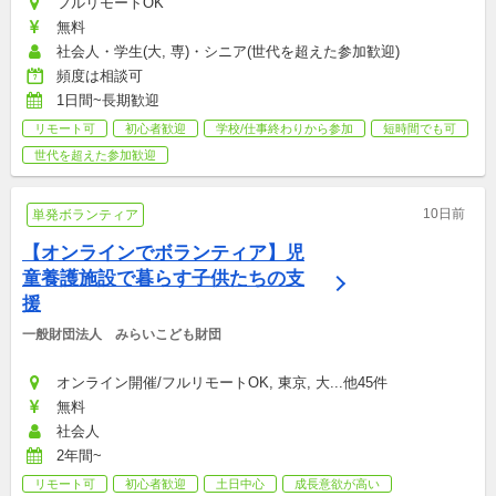
フルリモートOK
無料
社会人・学生(大, 専)・シニア(世代を超えた参加歓迎)
頻度は相談可
1日間~長期歓迎
リモート可
初心者歓迎
学校/仕事終わりから参加
短時間でも可
世代を超えた参加歓迎
10日前
単発ボランティア
【オンラインでボランティア】児
童養護施設で暮らす子供たちの支
援
一般財団法人　みらいこども財団
オンライン開催/フルリモートOK, 東京, 大...他45件
無料
社会人
2年間~
リモート可
初心者歓迎
土日中心
成長意欲が高い