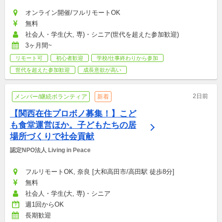
オンライン開催/フルリモートOK
無料
社会人・学生(大, 専)・シニア(世代を超えた参加歓迎)
3ヶ月間~
リモート可
初心者歓迎
学校/仕事終わりから参加
世代を超えた参加歓迎
成長意欲が高い
2日前
メンバー/継続ボランティア
新着
【関西在住プロボノ募集！】こど
も食堂運営ほか。子どもたちの居
場所づくりで社会貢献
認定NPO法人 Living in Peace
フルリモートOK, 奈良 [大和高田市/高田駅 徒歩8分]
無料
社会人・学生(大, 専)・シニア
週1回からOK
長期歓迎