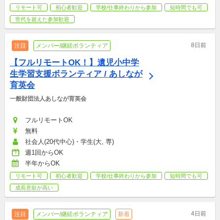
リモート可
初心者歓迎
学校/仕事終わりから参加
短時間でも可
世代を超えた参加歓迎
8日前
注目
メンバー/継続ボランティア
【フルリモートOK！】遺児小中学
生学習支援ボランティア / あしなが
育英会
一般財団法人あしなが育英会
フルリモートOK
無料
社会人(20代中心)・学生(大, 専)
週1回からOK
半年からOK
リモート可
初心者歓迎
学校/仕事終わりから参加
短時間でも可
成長意欲が高い
4日前
注目
メンバー/継続ボランティア
新着