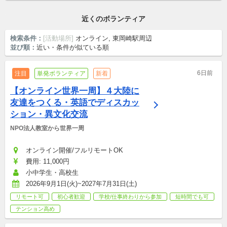
世代を超えた参加歓迎
シニア歓迎
近くのボランティア
検索条件：
[活動場所]
オンライン, 東岡崎駅周辺
並び順：
近い・条件が似ている順
6日前
注目
単発ボランティア
新着
【オンライン世界一周】４大陸に
友達をつくる・英語でディスカッ
ション・異文化交流
NPO法人教室から世界一周
オンライン開催/フルリモートOK
費用: 11,000円
小中学生・高校生
2026年9月1日(火)~2027年7月31日(土)
リモート可
初心者歓迎
学校/仕事終わりから参加
短時間でも可
テンション高め