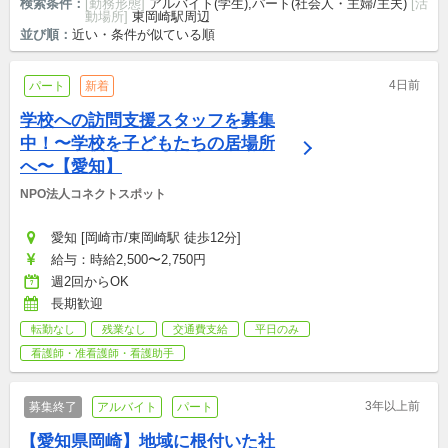
検索条件：
[勤務形態]
アルバイト(学生),パート(社会人・主婦/主夫)
[活
動場所]
東岡崎駅周辺
並び順：
近い・条件が似ている順
4日前
パート
新着
学校への訪問支援スタッフを募集
中！〜学校を子どもたちの居場所
へ〜【愛知】
NPO法人コネクトスポット
愛知 [岡崎市/東岡崎駅 徒歩12分]
給与：時給2,500〜2,750円
週2回からOK
長期歓迎
転勤なし
残業なし
交通費支給
平日のみ
看護師・准看護師・看護助手
3年以上前
募集終了
アルバイト
パート
【愛知県岡崎】地域に根付いた社