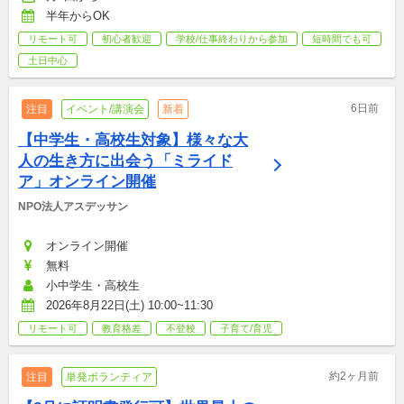
半年からOK
リモート可
初心者歓迎
学校/仕事終わりから参加
短時間でも可
土日中心
6日前
注目
イベント/講演会
新着
【中学生・高校生対象】様々な大
人の生き方に出会う「ミライド
ア」オンライン開催
NPO法人アスデッサン
オンライン開催
無料
小中学生・高校生
2026年8月22日(土) 10:00~11:30
リモート可
教育格差
不登校
子育て/育児
約2ヶ月前
注目
単発ボランティア