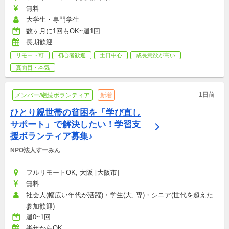
無料
大学生・専門学生
数ヶ月に1回もOK~週1回
長期歓迎
リモート可
初心者歓迎
土日中心
成長意欲が高い
真面目・本気
1日前
メンバー/継続ボランティア
新着
ひとり親世帯の貧困を「学び直し
サポート」で解決したい！学習支
援ボランティア募集♪
NPO法人すーみん
フルリモートOK, 大阪 [大阪市]
無料
社会人(幅広い年代が活躍)・学生(大, 専)・シニア(世代を超えた
参加歓迎)
週0~1回
半年からOK