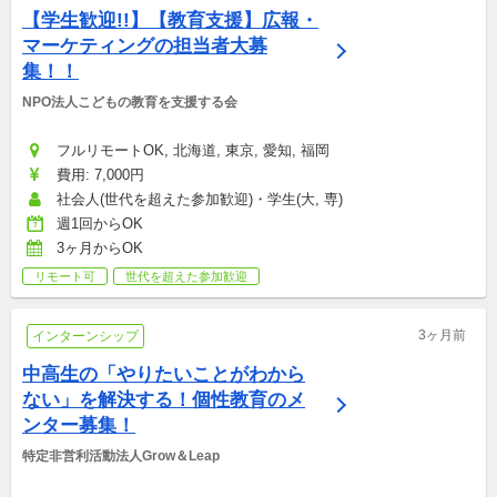
【学生歓迎!!】【教育支援】広報・
マーケティングの担当者大募
集！！
NPO法人こどもの教育を支援する会
フルリモートOK, 北海道, 東京, 愛知, 福岡
費用: 7,000円
社会人(世代を超えた参加歓迎)・学生(大, 専)
週1回からOK
3ヶ月からOK
リモート可
世代を超えた参加歓迎
3ヶ月前
インターンシップ
中高生の「やりたいことがわから
ない」を解決する！個性教育のメ
ンター募集！
特定非営利活動法人Grow＆Leap