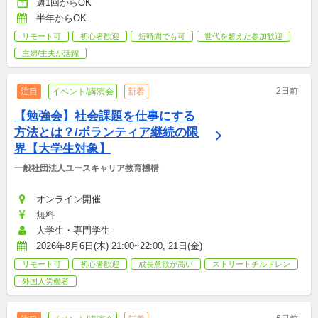
週1回からOK
半年からOK
リモート可
初心者歓迎
短時間でも可
世代を超えた参加歓迎
主婦/主夫が活躍
2日前
注目
イベント/講演会
新着
【勉強会】社会課題を仕事にする
方法とは？/ボランティア継続の限
界【大学生対象】
一般社団法人ユースキャリア教育機構
オンライン開催
無料
大学生・専門学生
2026年8月6日(木) 21:00~22:00, 21日(金)
リモート可
初心者歓迎
成長意欲が高い
ストリートチルドレン
外国人労働者