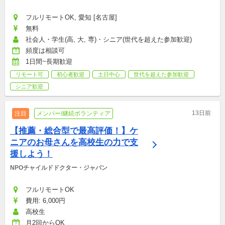
フルリモートOK, 愛知 [名古屋]
無料
社会人・学生(高, 大, 専)・シニア(世代を超えた参加歓迎)
頻度は相談可
1日間~長期歓迎
リモート可
初心者歓迎
土日中心
世代を超えた参加歓迎
シニア歓迎
13日前
注目
メンバー/継続ボランティア
【推薦・総合型で最高評価！】ケ
ニアのお母さんを高校生の力で支
援しよう！
NPOチャイルドドクター・ジャパン
フルリモートOK
費用: 6,000円
高校生
月2回からOK