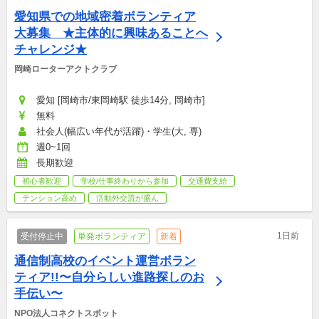
愛知県での地域密着ボランティア
大募集　★主体的に興味あることへ
チャレンジ★
岡崎ローターアクトクラブ
愛知 [岡崎市/東岡崎駅 徒歩14分, 岡崎市]
無料
社会人(幅広い年代が活躍)・学生(大, 専)
週0~1回
長期歓迎
初心者歓迎
学校/仕事終わりから参加
交通費支給
テンション高め
活動外交流が盛ん
1日前
受付停止中
単発ボランティア
新着
通信制高校のイベント運営ボラン
ティア!!〜自分らしい進路探しのお
手伝い〜
NPO法人コネクトスポット