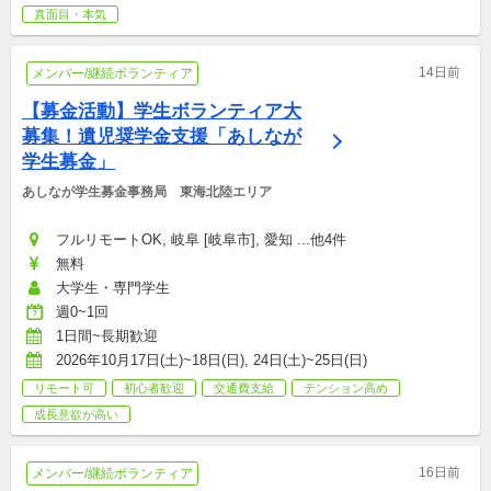
真面目・本気
14日前
メンバー/継続ボランティア
【募金活動】学生ボランティア大
募集！遺児奨学金支援「あしなが
学生募金」
あしなが学生募金事務局　東海北陸エリア
フルリモートOK, 岐阜 [岐阜市], 愛知 ...他4件
無料
大学生・専門学生
週0~1回
1日間~長期歓迎
2026年10月17日(土)~18日(日), 24日(土)~25日(日)
リモート可
初心者歓迎
交通費支給
テンション高め
成長意欲が高い
16日前
メンバー/継続ボランティア