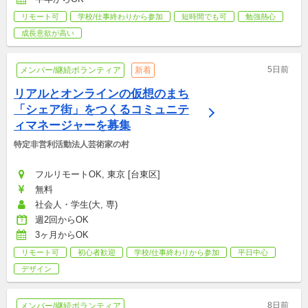
リモート可
学校/仕事終わりから参加
短時間でも可
勉強熱心
成長意欲が高い
5日前
メンバー/継続ボランティア
新着
リアルとオンラインの仮想のまち
「シェア街」をつくるコミュニテ
ィマネージャーを募集
特定非営利活動法人芸術家の村
フルリモートOK, 東京 [台東区]
無料
社会人・学生(大, 専)
週2回からOK
3ヶ月からOK
リモート可
初心者歓迎
学校/仕事終わりから参加
平日中心
デザイン
8日前
メンバー/継続ボランティア