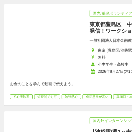
国内/単発ボランティ
東京都豊島区 中
発信！ワークショ
一般社団法人日本金融教
東京 [豊島区/池袋駅
無料
小中学生・高校生
2026年8月27日(木) 1
お金のことを学んで動画で伝えよう。
…
初心者歓迎
短時間でも可
勉強熱心
成長意欲が高い
真面目・
国内外インターンシッ
【池袋駅/週2～