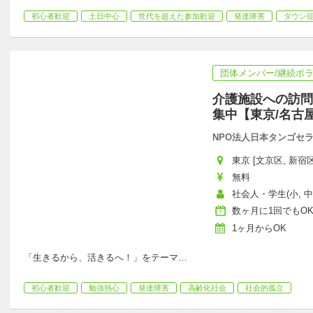
初心者歓迎
土日中心
世代を超えた参加歓迎
発達障害
ダウン
団体メンバー/継続ボ
介護施設への訪問
集中【東京/名古屋
NPO法人日本タンゴセ
東京 [文京区, 新宿区
無料
社会人・学生(小, 中,
数ヶ月に1回でもO
1ヶ月からOK
「生きるから、活きるへ！」をテーマ
…
初心者歓迎
勉強熱心
発達障害
高齢化社会
社会的孤立