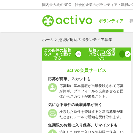
国内最大級のNPO・社会的企業のボランティア・職員/
ボランティア
職
ホーム
池袋駅周辺のボランティア募集
この条件の新着
新着メールの受
をメールで受け
け取りは設定済
取る
です
activo会員サービス
応募が簡単、スカウトも
応募時に基本情報が自動反映されて応募
が簡単。プロフィールを充実させると団
体からスカウトが来ることも。
気になる条件の新着募集が届く
検索した条件を登録すると新着募集が出
たときにメールで通知を受け取れます。
無期限のお気に入り保存、リマインドも
追加したお気に入りを無期限に保存、い