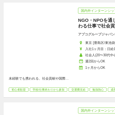
国内外インターンシッ
NGO・NPOを
わる仕事で社会貢
アプコグループジャパン
東京 [豊島区/東池袋
入社1ヶ月目：日給10
社会人(20〜30代中心
週2回からOK
1ヶ月からOK
未経験でも携われる、社会貢献や国際
…
初心者歓迎
学校/仕事終わりから参加
交通費支給
勉強熱心
成
国内外インターンシッ