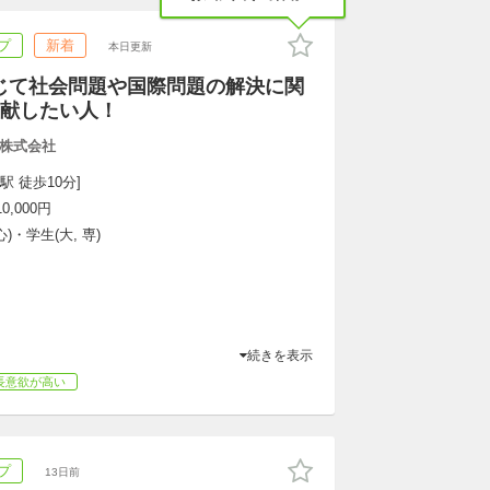
プ
新着
本日更新
通じて社会問題や国際問題の解決に関
献したい人！
株式会社
駅 徒歩10分]
,000円
)・学生(大, 専)
続きを表示
長意欲が高い
プ
13日前