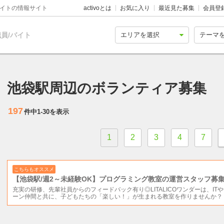
バイトの情報サイト
activoとは
お気に入り
最近見た募集
会員登
員/バイト
池袋駅周辺のボランティア募集
197
件中
1-30
を表示
1
2
3
4
7
こちらもオススメ
【池袋駅/週2～未経験OK】プログラミング教室の運営スタッフ募
充実の研修、先輩社員からのフィードバック有り◎LITALICOワンダーは、I
ーン仲間と共に、子どもたちの「楽しい！」が生まれる教室を作りませんか？