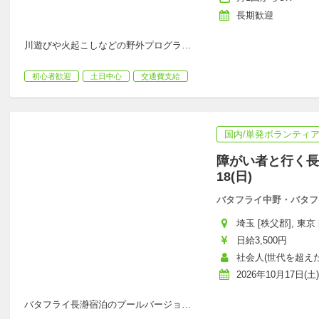
長期歓迎
川遊びや火起こしなどの野外プログラ
…
初心者歓迎
土日中心
交通費支給
国内/単発ボランティ
障がい者と行く長瀞
18(日)
バタフライ中野・バタフ
埼玉 [秩父郡], 東京
日給3,500円
社会人(世代を超えた参
2026年10月17日(土)
バタフライ長瀞宿泊のプールバージョ
…