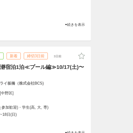
続きを表示
ア
新着
締切3日前
3日前
宿泊1泊≪プール編≫10/17(土)〜
ライ板橋（株式会社BCS)
 [中野区]
加歓迎)・学生(高, 大, 専)
~18日(日)
続きを表示