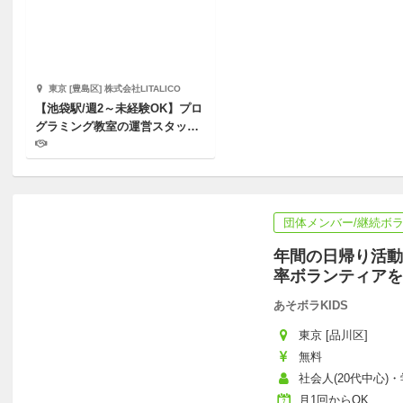
東京 [豊島区] 株式会社LITALICO
【池袋駅/週2～未経験OK】プロ
グラミング教室の運営スタッフ
募集
団体メンバー/継続ボ
年間の日帰り活動
率ボランティアを
あそボラKIDS
東京 [品川区]
無料
社会人(20代中心)・学
月1回からOK