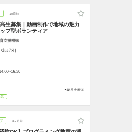
ア
15日前
高生募集｜動画制作で地域の魅力
ップ型ボランティア
育支援機構
 徒歩7分]
4:00~16:30
続きを表示
本気
プ
3ヶ月前
未経験OK】プログラミング教室の運