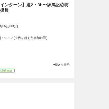
インターン】週2・3h〜練馬区◎将
援員
駅 徒歩13分]
専)・シニア(世代を超えた参加歓迎)
続きを表示
交通費支給