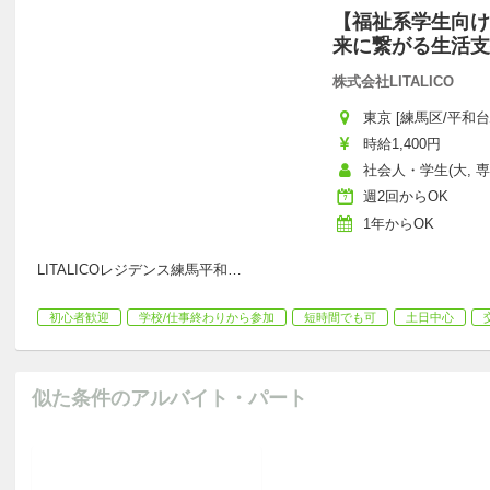
【福祉系学生向け
来に繋がる生活支
株式会社LITALICO
東京 [練馬区/平和台
時給1,400円
社会人・学生(大, 
週2回からOK
1年からOK
LITALICOレジデンス練馬平和
…
初心者歓迎
学校/仕事終わりから参加
短時間でも可
土日中心
似た条件のアルバイト・パート