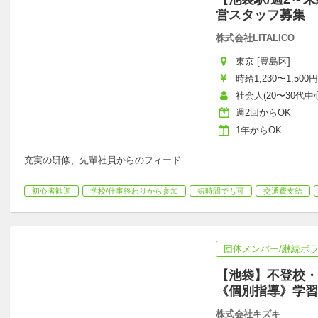
営スタッフ募集
株式会社LITALICO
東京 [豊島区]
時給1,230〜1,500円
社会人(20〜30代中心
週2回からOK
1年からOK
充実の研修、先輩社員からのフィード
…
初心者歓迎
学校/仕事終わりから参加
短時間でも可
交通費支給
団体メンバー/継続ボ
【池袋】不登校・
《個別指導》学習
株式会社キズキ