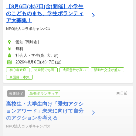
【8月6日(木)7日(金)開催】小学生
のこどものまち、学生ボランティ
ア大募集！
NPO法人コラボキャンパス
愛知 [岡崎市]
無料
社会人・学生(高, 大, 専)
2026年8月6日(木)~7日(金)
初心者歓迎
短時間でも可
成長意欲が高い
活動外交流が盛ん
真面目・本気
30日前
募集終了
単発ボランティア
高校生・大学生向け「愛知アクシ
ョンアワード」未来に向けて自分
のアクションを考える
NPO法人コラボキャンパス