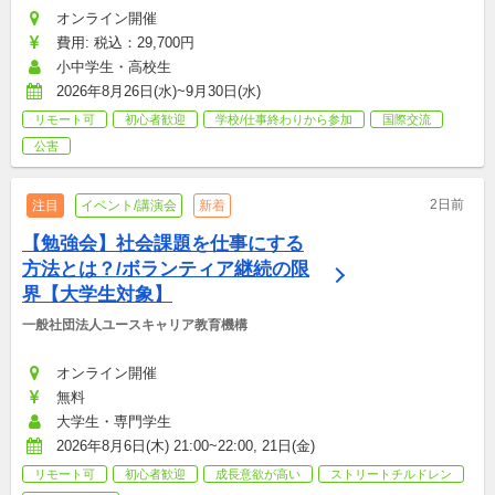
オンライン開催
費用: 税込：29,700円
小中学生・高校生
2026年8月26日(水)~9月30日(水)
リモート可
初心者歓迎
学校/仕事終わりから参加
国際交流
公害
2日前
注目
イベント/講演会
新着
【勉強会】社会課題を仕事にする
方法とは？/ボランティア継続の限
界【大学生対象】
一般社団法人ユースキャリア教育機構
オンライン開催
無料
大学生・専門学生
2026年8月6日(木) 21:00~22:00, 21日(金)
リモート可
初心者歓迎
成長意欲が高い
ストリートチルドレン