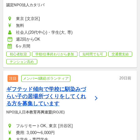
認定NPO法人カタリバ
東京 [文京区]
無料
社会人(20代中心)・学生(大, 専)
週2回からOK
6ヶ月間
初心者歓迎
学校/仕事終わりから参加
短時間でも可
交通費支給
テンション高め
20日前
注目
メンバー/継続ボランティア
ギフテッド傾向で学校に馴染みづ
らい子の居場所づくりをしてくれ
る方を募集しています
NPO法人日本教育再興連盟(ROJE)
フルリモートOK, 東京 [渋谷区]
費用: 3,000〜6,000円
大学生・専門学生