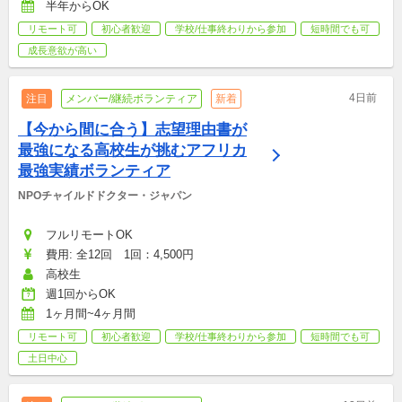
半年からOK
リモート可
初心者歓迎
学校/仕事終わりから参加
短時間でも可
成長意欲が高い
4日前
注目
メンバー/継続ボランティア
新着
【今から間に合う】志望理由書が
最強になる高校生が挑むアフリカ
最強実績ボランティア
NPOチャイルドドクター・ジャパン
フルリモートOK
費用: 全12回　1回：4,500円
高校生
週1回からOK
1ヶ月間~4ヶ月間
リモート可
初心者歓迎
学校/仕事終わりから参加
短時間でも可
土日中心