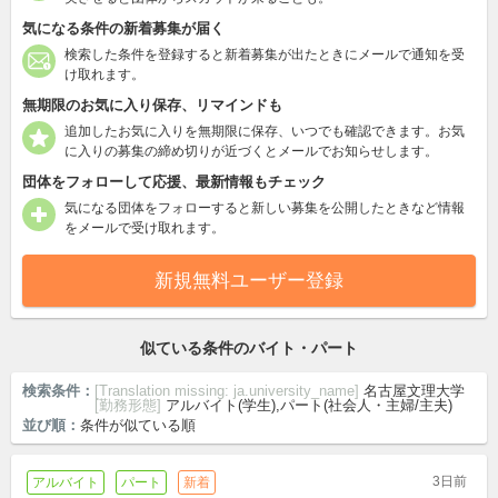
気になる条件の新着募集が届く
検索した条件を登録すると新着募集が出たときにメールで通知を受
け取れます。
無期限のお気に入り保存、リマインドも
追加したお気に入りを無期限に保存、いつでも確認できます。お気
に入りの募集の締め切りが近づくとメールでお知らせします。
団体をフォローして応援、最新情報もチェック
気になる団体をフォローすると新しい募集を公開したときなど情報
をメールで受け取れます。
新規無料ユーザー登録
似ている条件のバイト・パート
検索条件：
[Translation missing: ja.university_name]
名古屋文理大学
[勤務形態]
アルバイト(学生),パート(社会人・主婦/主夫)
並び順：
条件が似ている順
3日前
アルバイト
パート
新着