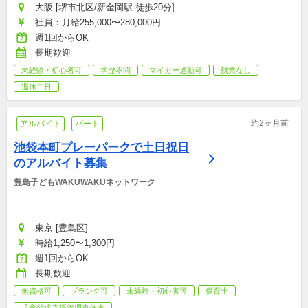
大阪 [堺市北区/新金岡駅 徒歩20分]
社員：月給255,000〜280,000円
週1回からOK
長期歓迎
未経験・初心者可
学歴不問
マイカー通勤可
残業なし
週休二日
約2ヶ月前
アルバイト
パート
池袋本町プレーパークで土日祝日
のアルバイト募集
豊島子どもWAKUWAKUネットワーク
東京 [豊島区]
時給1,250〜1,300円
週1回からOK
長期歓迎
無資格可
ブランク可
未経験・初心者可
保育士
児童発達支援管理責任者