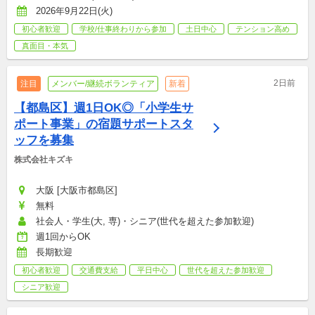
2026年9月22日(火)
初心者歓迎
学校/仕事終わりから参加
土日中心
テンション高め
真面目・本気
2日前
注目
メンバー/継続ボランティア
新着
【都島区】週1日OK◎「小学生サ
ポート事業」の宿題サポートスタ
ッフを募集
株式会社キズキ
大阪 [大阪市都島区]
無料
社会人・学生(大, 専)・シニア(世代を超えた参加歓迎)
週1回からOK
長期歓迎
初心者歓迎
交通費支給
平日中心
世代を超えた参加歓迎
シニア歓迎