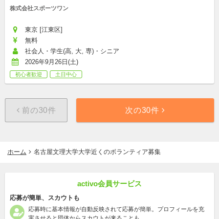
株式会社スポーツワン
東京 [江東区]
無料
社会人・学生(高, 大, 専)・シニア
2026年9月26日(土)
初心者歓迎
土日中心
前の30件
次の30件
ホーム
名古屋文理大学大学近くのボランティア募集
activo会員サービス
応募が簡単、スカウトも
応募時に基本情報が自動反映されて応募が簡単。プロフィールを充
実させると団体からスカウトが来ることも。