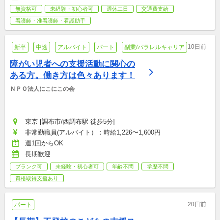
無資格可
未経験・初心者可
週休二日
交通費支給
看護師・准看護師・看護助手
10日前
新卒
中途
アルバイト
パート
副業/パラレルキャリア
障がい児者への支援活動に関心の
ある方。働き方は色々あります！
ＮＰＯ法人にこにこの会
東京 [調布市/西調布駅 徒歩5分]
非常勤職員(アルバイト）：時給1,226〜1,600円
週1回からOK
長期歓迎
ブランク可
未経験・初心者可
年齢不問
学歴不問
資格取得支援あり
20日前
パート