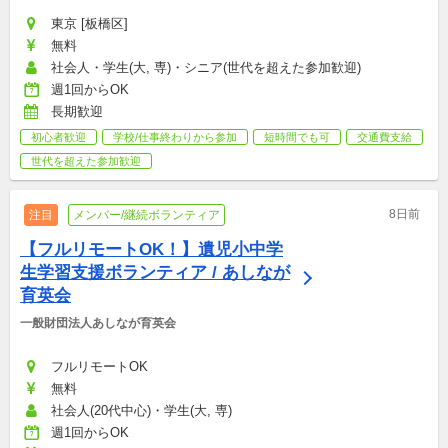
東京 [板橋区]
無料
社会人・学生(大, 専)・シニア(世代を超えた参加歓迎)
週1回からOK
長期歓迎
初心者歓迎
学校/仕事終わりから参加
短時間でも可
交通費支給
世代を超えた参加歓迎
8日前
注目
メンバー/継続ボランティア
【フルリモートOK！】遺児小中学
生学習支援ボランティア / あしなが
育英会
一般財団法人あしなが育英会
フルリモートOK
無料
社会人(20代中心)・学生(大, 専)
週1回からOK