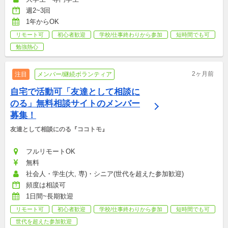
週2~3回
1年からOK
リモート可
初心者歓迎
学校/仕事終わりから参加
短時間でも可
勉強熱心
2ヶ月前
注目
メンバー/継続ボランティア
自宅で活動可「友達として相談に
のる」無料相談サイトのメンバー
募集！
友達として相談にのる『ココトモ』
フルリモートOK
無料
社会人・学生(大, 専)・シニア(世代を超えた参加歓迎)
頻度は相談可
1日間~長期歓迎
リモート可
初心者歓迎
学校/仕事終わりから参加
短時間でも可
世代を超えた参加歓迎