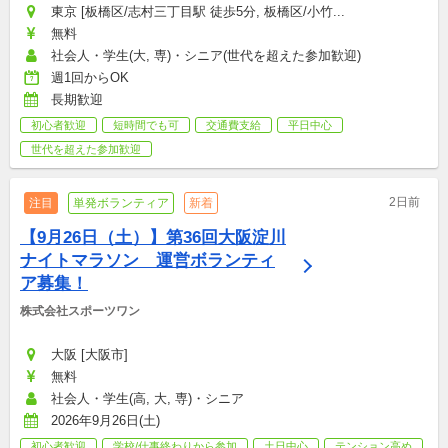
東京 [板橋区/志村三丁目駅 徒歩5分, 板橋区/小竹...
無料
社会人・学生(大, 専)・シニア(世代を超えた参加歓迎)
週1回からOK
長期歓迎
初心者歓迎
短時間でも可
交通費支給
平日中心
世代を超えた参加歓迎
2日前
注目
単発ボランティア
新着
【9月26日（土）】第36回大阪淀川
ナイトマラソン　運営ボランティ
ア募集！
株式会社スポーツワン
大阪 [大阪市]
無料
社会人・学生(高, 大, 専)・シニア
2026年9月26日(土)
初心者歓迎
学校/仕事終わりから参加
土日中心
テンション高め