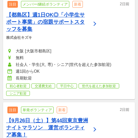
2日前
注目
メンバー/継続ボランティア
新着
【都島区】週1日OK◎「小学生サ
ポート事業」の宿題サポートスタ
ッフを募集
株式会社キズキ
大阪 [大阪市都島区]
無料
社会人・学生(大, 専)・シニア(世代を超えた参加歓迎)
週1回からOK
長期歓迎
初心者歓迎
交通費支給
平日中心
世代を超えた参加歓迎
シニア歓迎
2日前
注目
単発ボランティア
新着
【9月26日（土）】第44回東京豊洲
ナイトマラソン　運営ボランティ
ア募集！