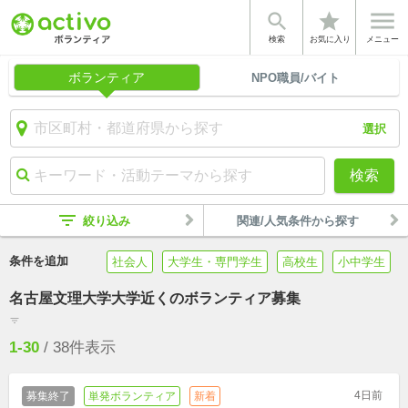


star
検索
お気に入り
メニュー
ボランティア
NPO職員/バイト
選択
検索
filter_list
絞り込み
関連/人気条件から探す
条件を追加
社会人
大学生・専門学生
高校生
小中学生
名古屋文理大学大学近くのボランティア募集
filter_list
1-30
/
38
件表示
4日前
募集終了
単発ボランティア
新着