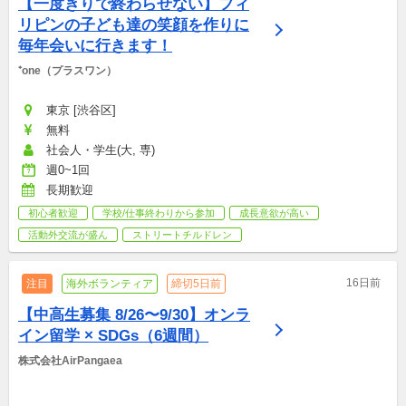
【一度きりで終わらせない】フィ
リピンの子ども達の笑顔を作りに
毎年会いに行きます！
⁺one（プラスワン）
東京 [渋谷区]
無料
社会人・学生(大, 専)
週0~1回
長期歓迎
初心者歓迎
学校/仕事終わりから参加
成長意欲が高い
活動外交流が盛ん
ストリートチルドレン
16日前
注目
海外ボランティア
締切5日前
【中高生募集 8/26〜9/30】オンラ
イン留学 × SDGs（6週間）
株式会社AirPangaea