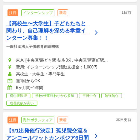
1日前
注目
インターンシップ
新着
【高校生〜大学生】子どもたちと
関わり、自己理解を深める学童イ
ンターン募集！！
一般社団法人子供教育創造機構
東京 [中央区/勝どき駅 徒歩3分, 中央区/新富町駅...
費用: インターンシップ活動支援金：1,000円
高校生・大学生・専門学生
週1回からOK
6ヶ月間~1年間
初心者歓迎
学校/仕事終わりから参加
平日中心
勉強熱心
成長意欲が高い
本日更新
注目
海外ボランティア
新着
【9/1出発催行決定】孤児院交流＆
アンコールワットカンボジア6日間