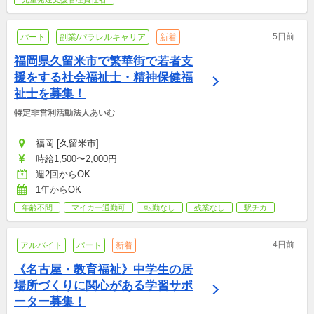
5日前
パート
副業/パラレルキャリア
新着
福岡県久留米市で繁華街で若者支
援をする社会福祉士・精神保健福
祉士を募集！
特定非営利活動法人あいむ
福岡 [久留米市]
時給1,500〜2,000円
週2回からOK
1年からOK
年齢不問
マイカー通勤可
転勤なし
残業なし
駅チカ
4日前
アルバイト
パート
新着
《名古屋・教育福祉》中学生の居
場所づくりに関心がある学習サポ
ーター募集！