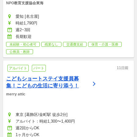
NPO教育支援協会東海
愛知 [名古屋]
時給1,790円
週2~3回
長期歓迎
未経験・初心者可
残業なし
交通費支給
保育・介護・医療
公務員・教師
11日前
アルバイト
パート
こどもショートステイ支援員募
集！こどもの生活に寄り添う！
merry attic
東京 [葛飾区/金町駅 徒歩2分]
アルバイト：時給1,300〜1,400円
週2回からOK
1ヶ月からOK