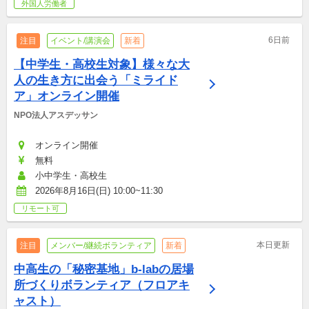
外国人労働者
6日前
注目
イベント/講演会
新着
【中学生・高校生対象】様々な大
人の生き方に出会う「ミライド
ア」オンライン開催
NPO法人アスデッサン
オンライン開催
無料
小中学生・高校生
2026年8月16日(日) 10:00~11:30
リモート可
本日更新
注目
メンバー/継続ボランティア
新着
中高生の「秘密基地」b-labの居場
所づくりボランティア（フロアキ
ャスト）