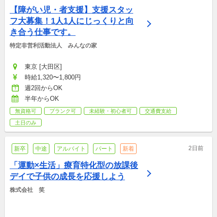
【障がい児・者支援】支援スタッ
フ大募集！1人1人にじっくりと向
き合う仕事です。
特定非営利活動法人　みんなの家
東京 [大田区]
時給1,320〜1,800円
週2回からOK
半年からOK
無資格可
ブランク可
未経験・初心者可
交通費支給
土日のみ
2日前
新卒
中途
アルバイト
パート
新着
「運動×生活」療育特化型の放課後
デイで子供の成長を応援しよう
株式会社　笑