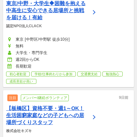
東京/中野・大学生🔶困難を抱える
中高生に安心できる居場所と挑戦
を届ける！有給
認定NPO法人CLACK
東京 [中野区/中野駅 徒歩10分]
無料
大学生・専門学生
週2回からOK
長期歓迎
初心者歓迎
学校/仕事終わりから参加
交通費支給
勉強熱心
成長意欲が高い
9日前
注目
メンバー/継続ボランティア
【板橋区】資格不要・週1～OK！
生活困窮家庭などの子どもへの居
場所づくりスタッフ
株式会社キズキ