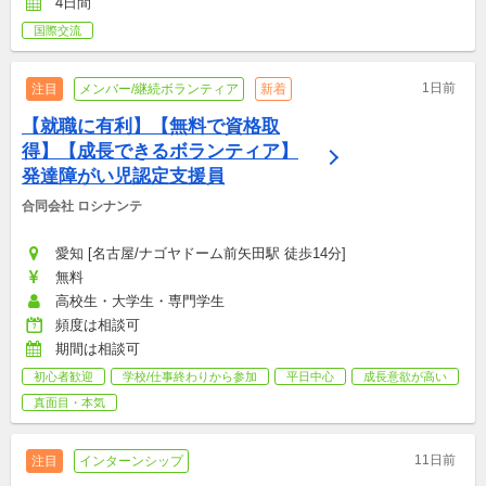
4日間
国際交流
1日前
注目
メンバー/継続ボランティア
新着
【就職に有利】【無料で資格取
得】【成長できるボランティア】
発達障がい児認定支援員
合同会社 ロシナンテ
愛知 [名古屋/ナゴヤドーム前矢田駅 徒歩14分]
無料
高校生・大学生・専門学生
頻度は相談可
期間は相談可
初心者歓迎
学校/仕事終わりから参加
平日中心
成長意欲が高い
真面目・本気
11日前
注目
インターンシップ