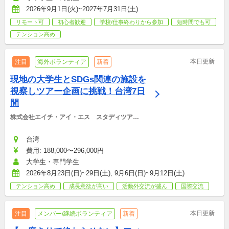
2026年9月1日(火)~2027年7月31日(土)
リモート可
初心者歓迎
学校/仕事終わりから参加
短時間でも可
テンション高め
本日更新
注目
海外ボランティア
新着
現地の大学生とSDGs関連の施設を
視察しツアー企画に挑戦！台湾7日
間
株式会社エイチ・アイ・エス　スタディツアー
デスク
台湾
費用: 188,000〜296,000円
大学生・専門学生
2026年8月23日(日)~29日(土), 9月6日(日)~9月12日(土)
テンション高め
成長意欲が高い
活動外交流が盛ん
国際交流
本日更新
注目
メンバー/継続ボランティア
新着