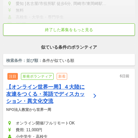
愛知 [名古屋/市役所駅 徒歩6分, 岡崎市/東岡崎駅...
無料
高校生・大学生・専門学生
2日間
終了した募集をもっと見る
初心者歓迎
学校/仕事終わりから参加
土日中心
世代を超えた参加歓迎
活動外交流が盛ん
似ている条件のボランティア
検索条件：
並び順：
条件が似ている順
6日前
注目
単発ボランティア
新着
【オンライン世界一周】４大陸に
友達をつくる・英語でディスカッ
ション・異文化交流
NPO法人教室から世界一周
オンライン開催/フルリモートOK
費用: 11,000円
小中学生・高校生