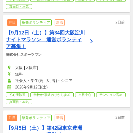
真面目・本気
2日前
注目
単発ボランティア
新着
【9月12日（土）】第34回大阪淀川
ナイトマラソン　運営ボランティ
ア募集！
株式会社スポーツワン
大阪 [大阪市]
無料
社会人・学生(高, 大, 専)・シニア
2026年9月12日(土)
初心者歓迎
学校/仕事終わりから参加
土日中心
テンション高め
真面目・本気
2日前
注目
単発ボランティア
新着
【9月5日（土）】第42回東京豊洲