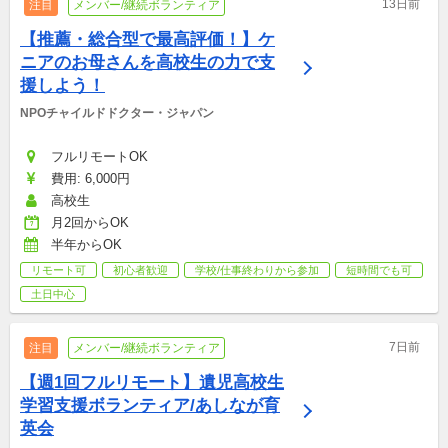
13日前
注目
メンバー/継続ボランティア
【推薦・総合型で最高評価！】ケ
ニアのお母さんを高校生の力で支
援しよう！
NPOチャイルドドクター・ジャパン
フルリモートOK
費用: 6,000円
高校生
月2回からOK
半年からOK
リモート可
初心者歓迎
学校/仕事終わりから参加
短時間でも可
土日中心
7日前
注目
メンバー/継続ボランティア
【週1回フルリモート】遺児高校生
学習支援ボランティア/あしなが育
英会