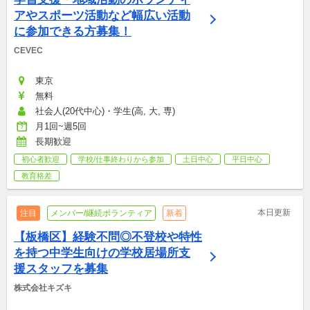
アやスポーツ活動など幅広い活動
に参加できる方募集！
CEVEC
東京
無料
社会人(20代中心)・学生(高, 大, 専)
月1回~週5回
長期歓迎
初心者歓迎
学校/仕事終わりから参加
土日中心
平日中心
教育格差
本日更新
注目
メンバー/継続ボランティア
新着
【板橋区】経験不問◎不登校や特性
を持つ中学生向けの学校居場所支
援スタッフを募集
株式会社キズキ