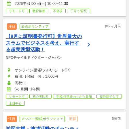
2026年8月22日(土) 10:00~11:30
リモート可
教育格差
不登校
子育て/育児
約2ヶ月前
注目
単発ボランティア
【8月に証明書発行可】世界最大の
スラムでビジネスを考え、実行す
る超実践型活動！
NPOチャイルドドクター・ジャパン
オンライン開催/フルリモートOK
費用: 月4回　各：3,000円
高校生
6ヶ月間~1年間
リモート可
初心者歓迎
学校/仕事終わりから参加
短時間でも可
土日中心
5日前
注目
メンバー/継続ボランティア
新着
学習支援・地域活動のボランティ