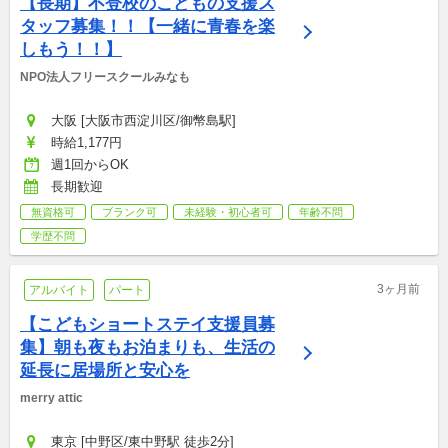
【長期】不登校のこどもの支援ス
タッフ募集！！【一緒に青春を楽
しもう！！】
NPO法人フリースクールみなも
大阪 [大阪市西淀川区/御幣島駅]
時給1,177円
週1回からOK
長期歓迎
無資格可
ブランク可
未経験・初心者可
年齢不問
学歴不問
3ヶ月前
アルバイト
パート
【こどもショートステイ支援員募
集】朝も夜もお泊まりも、生活の
延長に居場所と安心を
merry attic
東京 [中野区/東中野駅 徒歩2分]