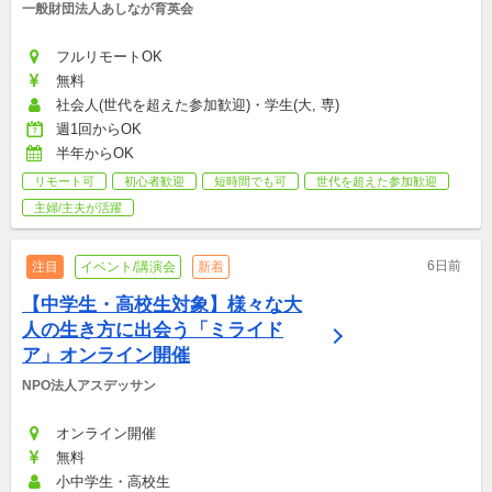
一般財団法人あしなが育英会
フルリモートOK
無料
社会人(世代を超えた参加歓迎)・学生(大, 専)
週1回からOK
半年からOK
リモート可
初心者歓迎
短時間でも可
世代を超えた参加歓迎
主婦/主夫が活躍
6日前
注目
イベント/講演会
新着
【中学生・高校生対象】様々な大
人の生き方に出会う「ミライド
ア」オンライン開催
NPO法人アスデッサン
オンライン開催
無料
小中学生・高校生