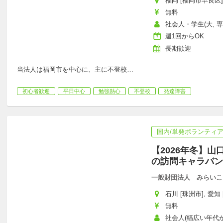
福岡 [福岡市早良区]
無料
社会人・学生(大, 専
週1回からOK
長期歓迎
当法人は福岡市を中心に、主に不登校
…
初心者歓迎
平日中心
勉強熱心
不登校
発達障害
国内/単発ボランティ
【2026年冬】
の訪問キャラバン
一般財団法人 みらいこ
石川 [珠洲市], 愛知 
無料
社会人(幅広い年代が活