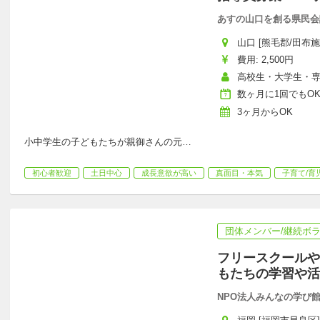
あすの山口を創る県民会
山口 [熊毛郡/田布施駅
費用: 2,500円
高校生・大学生・
数ヶ月に1回でもO
3ヶ月からOK
小中学生の子どもたちが親御さんの元
…
初心者歓迎
土日中心
成長意欲が高い
真面目・本気
子育て/育
団体メンバー/継続ボ
フリースクールや
もたちの学習や活
NPO法人みんなの学び