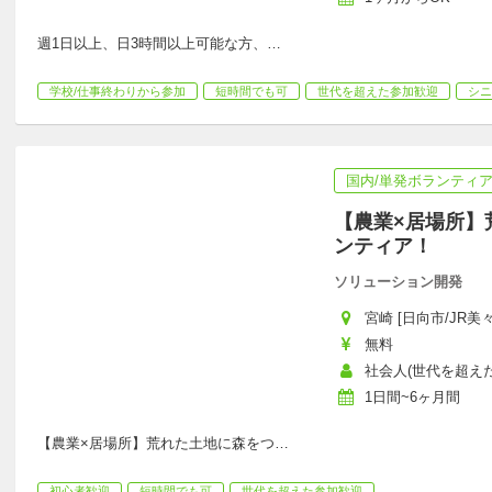
週1日以上、日3時間以上可能な方、
…
学校/仕事終わりから参加
短時間でも可
世代を超えた参加歓迎
シニ
国内/単発ボランティ
【農業×居場所】
ンティア！
ソリューション開発
宮崎 [日向市/JR美
無料
社会人(世代を超えた参
1日間~6ヶ月間
【農業×居場所】荒れた土地に森をつ
…
初心者歓迎
短時間でも可
世代を超えた参加歓迎