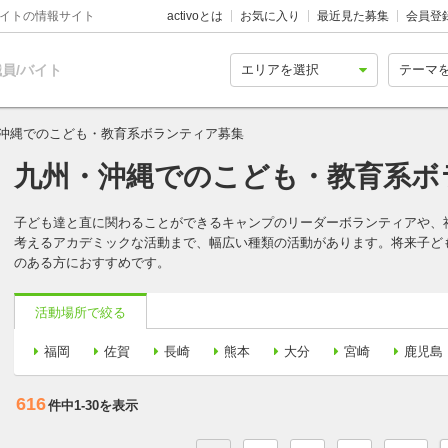
バイトの情報サイト
activoとは
お気に入り
最近見た募集
会員登
員/バイト
沖縄でのこども・教育系ボランティア募集
九州・沖縄でのこども・教育系ボ
子ども達と直に関わることができるキャンプのリーダーボランティアや、
考えるアカデミックな活動まで、幅広い種類の活動があります。将来子ど
のある方におすすめです。
活動場所で絞る
福岡
佐賀
長崎
熊本
大分
宮崎
鹿児島
616
件中
1-30
を表示