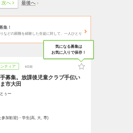
最後へ
次へ
募集！
もりなどの困難を経験した生徒に対して、一人ひとり
気になる募集は
お気に入りで保存！
ランティア
9日前
手募集。放課後児童クラブ手伝い
ま市大田
とぅー
加歓迎)・学生(高, 大, 専)