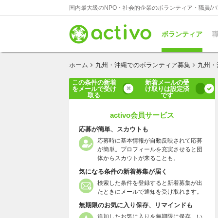
国内最大級のNPO・社会的企業のボランティア・職員/
ボランティア
職
ホーム
九州・沖縄でのボランティア募集
九州・
この条件の新着
新着メールの受
をメールで受け
け取りは設定済
取る
です
activo会員サービス
応募が簡単、スカウトも
応募時に基本情報が自動反映されて応募
が簡単。プロフィールを充実させると団
体からスカウトが来ることも。
気になる条件の新着募集が届く
検索した条件を登録すると新着募集が出
たときにメールで通知を受け取れます。
無期限のお気に入り保存、リマインドも
追加したお気に入りを無期限に保存、い