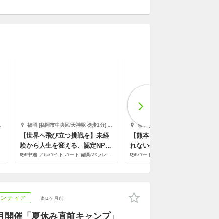
福岡 [福岡市中央区/天神駅 徒歩1分] 株式会社フロンティアダイレクト
熊本 [熊本市中央区] ブリッジフォースマイル
【世界へ飛び立つ挑戦を】未経
【熊本・週２】居場所で親を頼
験から人生を変える、認定NPO
れない子どもや若者に寄りそう
のPRスタッフ！
若者支援スタッフ募集
中途,アルバイト,パート,副業/パラレルキャリア
パート,副業/パラレルキャリア
ランティア
約1ヶ月前
月開催「夏休み直前キャンプ」