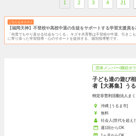
1
2
3
4
21
こちらもオススメ
【福岡天神】不登校や高校中退の生徒をサポートする学習支援員を
「何度でもやり直せる社会をつくる」 キズキ共育塾は不登校や中退、引きこ
に寄り添った学習指導・心のサポートを提供する、個別指導塾です。
団体メンバー/継続ボ
子ども達の遊び相
者【大募集】うる
特定非営利活動法人まく
沖縄 [うるま市]
無料
社会人(世代を超えた参
週1回からOK
1ヶ月からOK