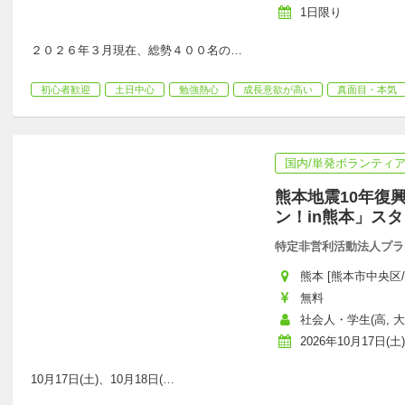
1日限り
２０２６年３月現在、総勢４００名の
…
初心者歓迎
土日中心
勉強熱心
成長意欲が高い
真面目・本気
国内/単発ボランティ
熊本地震10年復
ン！in熊本」ス
特定非営利活動法人プラ
熊本 [熊本市中央区/
無料
社会人・学生(高, 
2026年10月17日(土)
10月17日(土)、10月18日(
…