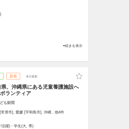
)
続きを表示
ア
新着
本日更新
山口県、沖縄県にある児童養護施設へ
ボランティア
ども財団
[常滑市], 愛媛 [宇和島市], 沖縄...他4件
躍)・学生(大, 専)