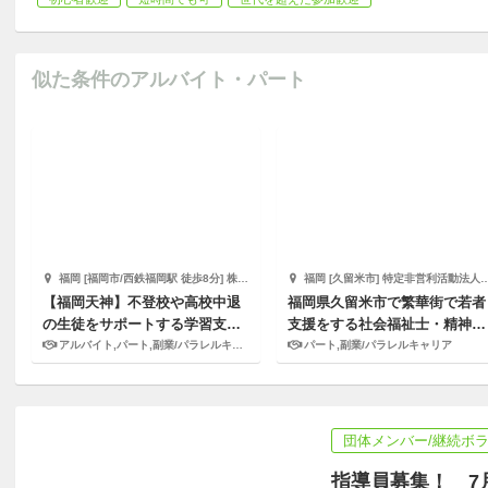
似た条件のアルバイト・パート
福岡 [福岡市/西鉄福岡駅 徒歩8分] 株式会社キズキ
福岡 [久留米市] 特定非営利活動法人あいむ
【福岡天神】不登校や高校中退
福岡県久留米市で繁華街で若者
の生徒をサポートする学習支援
支援をする社会福祉士・精神保
員を募集！
健福祉士を募集！
アルバイト,パート,副業/パラレルキャリア
パート,副業/パラレルキャリア
団体メンバー/継続ボ
指導員募集！ 7