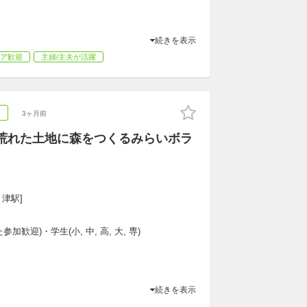
続きを表示
ア歓迎
主婦/主夫が活躍
ア
3ヶ月前
荒れた土地に森をつくるみらいボラ
々津駅]
加歓迎)・学生(小, 中, 高, 大, 専)
続きを表示