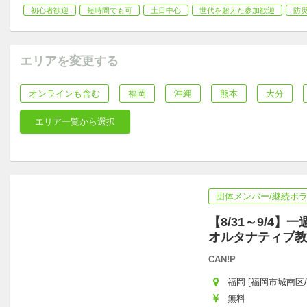
初心者歓迎
短時間でも可
土日中心
世代を超えた参加歓迎
防
エリアを変更する
オンラインも含む
福岡
沖縄
熊本
大分
エリア一覧から選択
団体メンバー/継続ボ
【8/31～9/4
オルタナティブ教
CAN!P
福岡 [福岡市城南区
無料