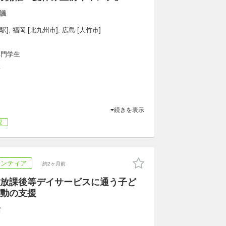
議
], 福岡 [北九州市], 広島 [大竹市]
専門学生
K
続きを表示
児
ランティア
約2ヶ月前
放課後等デイサービスに通う子ど
動の支援
館