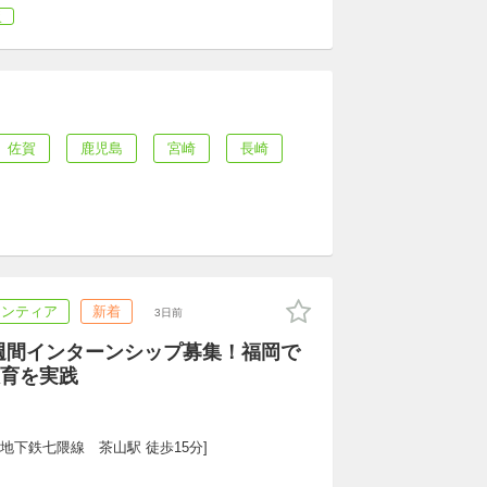
災
佐賀
鹿児島
宮崎
長崎
ランティア
新着
3日前
】一週間インターンシップ募集！福岡で
育を実践
/地下鉄七隈線　茶山駅 徒歩15分]