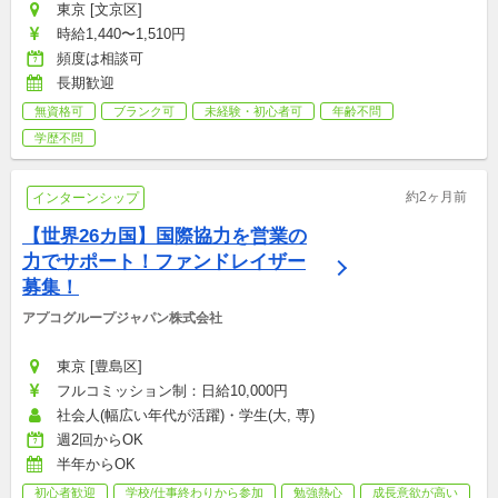
東京 [文京区]
時給1,440〜1,510円
頻度は相談可
長期歓迎
無資格可
ブランク可
未経験・初心者可
年齢不問
学歴不問
約2ヶ月前
インターンシップ
【世界26カ国】国際協力を営業の
力でサポート！ファンドレイザー
募集！
アプコグループジャパン株式会社
東京 [豊島区]
フルコミッション制：日給10,000円
社会人(幅広い年代が活躍)・学生(大, 専)
週2回からOK
半年からOK
初心者歓迎
学校/仕事終わりから参加
勉強熱心
成長意欲が高い