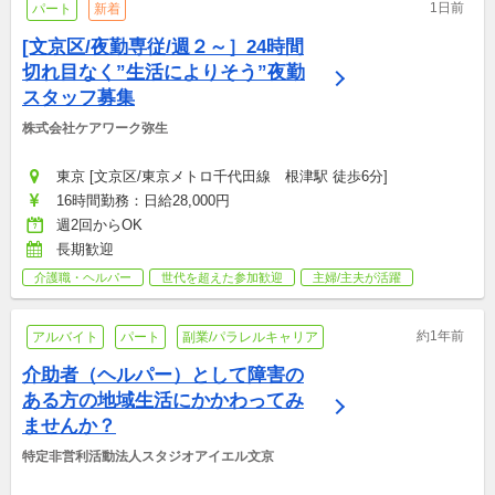
1日前
パート
新着
[文京区/夜勤専従/週２～］24時間
切れ目なく”生活によりそう”夜勤
スタッフ募集
株式会社ケアワーク弥生
東京 [文京区/東京メトロ千代田線　根津駅 徒歩6分]
16時間勤務：日給28,000円
週2回からOK
長期歓迎
介護職・ヘルパー
世代を超えた参加歓迎
主婦/主夫が活躍
約1年前
アルバイト
パート
副業/パラレルキャリア
介助者（ヘルパー）として障害の
ある方の地域生活にかかわってみ
ませんか？
特定非営利活動法人スタジオアイエル文京