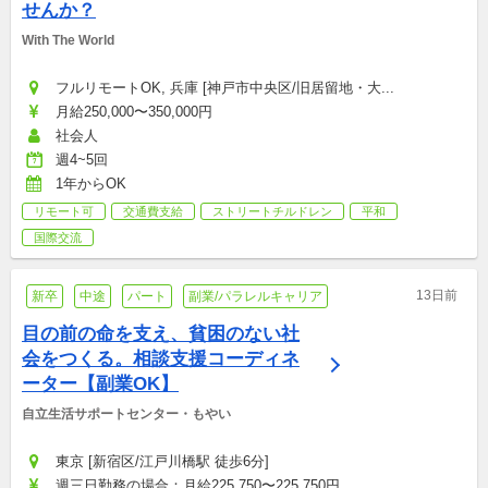
せんか？
With The World
フルリモートOK, 兵庫 [神戸市中央区/旧居留地・大...
月給250,000〜350,000円
社会人
週4~5回
1年からOK
リモート可
交通費支給
ストリートチルドレン
平和
国際交流
13日前
新卒
中途
パート
副業/パラレルキャリア
目の前の命を支え、貧困のない社
会をつくる。相談支援コーディネ
ーター【副業OK】
自立生活サポートセンター・もやい
東京 [新宿区/江戸川橋駅 徒歩6分]
週三日勤務の場合：月給225,750〜225,750円