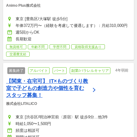
Animo Plus株式会社
東京 [豊島区/大塚駅 徒歩5分]
年俸372万円〜（経験を考慮して優遇します）：月給310,000円
週5回からOK
長期歓迎
無資格可
年齢不問
学歴不問
資格取得支援あり
交通費支給
4年弱前
募集終了
アルバイト
パート
副業/パラレルキャリア
【関東・在宅可】 IT×ものづくり教
室で子どもの創造力や個性を育む
スタッフ募集！
株式会社LITALICO
東京 [渋谷区/明治神宮前〈原宿〉駅 徒歩9分...他3件
時給1,050〜1,500円
頻度は相談可