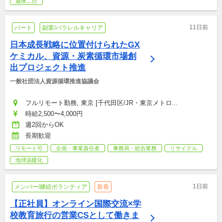
週休二日
11日前
パート
副業/パラレルキャリア
日本成長戦略に位置付けられたGX
ケミカル、資源・炭素循環市場創
出プロジェクト推進
一般社団法人資源循環推進協議会
フルリモート勤務, 東京 [千代田区/JR・東京メトロ...
時給2,500〜4,000円
週2回からOK
長期歓迎
リモート可
企画・事業責任者
事務局・総合業務
リサイクル
地球温暖化
1日前
メンバー/継続ボランティア
新着
【正社員】オンライン国際交流×学
校教育旅行の営業CSとして働きま