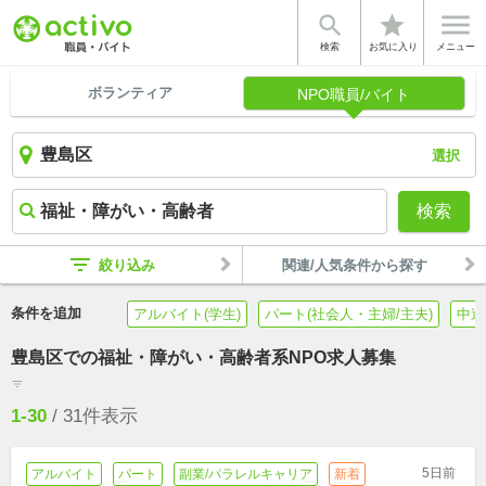


star
検索
お気に入り
メニュー
ボランティア
NPO職員/バイト
選択
検索
filter_list
絞り込み
関連/人気条件から探す
条件を追加
アルバイト(学生)
パート(社会人・主婦/主夫)
中途
豊島区での福祉・障がい・高齢者系NPO求人募集
filter_list
1-30
/
31
件表示
5日前
アルバイト
パート
副業/パラレルキャリア
新着