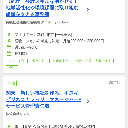
【経理・会計スキルを活かせる】
地域活性化や環境課題に取り組む
組織を支える事務職
持続社会連携推進機構 アース・シェルパ
フルリモート勤務, 東京 [千代田区]
経験・スキルを考慮し決定：月給250,000〜330,000円
週5回からOK
長期歓迎
リモート可
週休二日
交通費支給
総務・法務・人事・経理
会計
29日前
中途
関東｜新しい福祉を作る。キズキ
ビジネスカレッジ　マネージャー×
サービス管理責任者
株式会社キズキ
東京 [新宿区/新宿三丁目駅 徒歩5分, 新宿...他3件