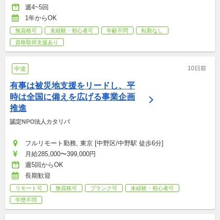
員、契約職員：月給250,000〜301,000円, 非常勤職員：時給
週4~5回
1,300〜2,000円
1年からOK
無資格可
未経験・初心者可
年齢不問
転勤なし
資格取得支援あり
10日前
中途
有事は被災地支援をリードし、平
時は全国に備えを広げる事業企画
推進
認定NPO法人カタリバ
フルリモート勤務, 東京 [中野区/中野駅 徒歩6分]
月給285,000〜399,000円
週5回からOK
長期歓迎
リモート可
無資格可
ブランク可
未経験・初心者可
学歴不問