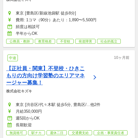
東京 [豊島区/新線池袋駅 徒歩8分]
費用: 1コマ（90分）あたり：1,890〜5,500円
頻度は相談可
半年からOK
公務員・教師
教育格差
不登校
発達障害
社会的孤立
10ヶ月前
中途
【正社員・関東】不登校・ひきこ
もりの方向け学習塾のエリアマネ
ージャー募集！
株式会社キズキ
東京 [渋谷区/代々木駅 徒歩5分, 豊島区/...他2件
月給350,000円
週5回からOK
長期歓迎
無資格可
駅チカ
週休二日
交通費支給
企画・事業責任者