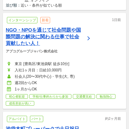
辺, オンライン
並び順：
近い・条件が似ている順
1日前
インターンシップ
新着
NGO・NPOを通じて社会問題や国
際問題の解決に関わる仕事で社会
貢献したい人！
アプコグループジャパン株式会社
東京 [豊島区/東池袋駅 徒歩10分]
入社1ヶ月目：日給10,000円
社会人(20〜30代中心)・学生(大, 専)
週2回からOK
1ヶ月からOK
初心者歓迎
学校/仕事終わりから参加
交通費支給
勉強熱心
成長意欲が高い
約2ヶ月前
アルバイト
パート
池袋本町プレーパークで土日祝日