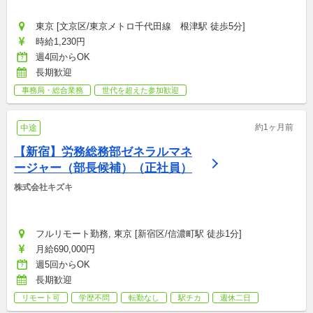
東京 [文京区/東京メトロ千代田線　根津駅 徒歩5分]
時給1,230円
週4回からOK
長期歓迎
事務局・総合業務
世代を超えた参加歓迎
約1ヶ月前
中途
【新宿】労務総務部ゼネラルマネ
ージャー（部長候補）（正社員）
株式会社キズキ
フルリモート勤務, 東京 [新宿区/信濃町駅 徒歩1分]
月給690,000円
週5回からOK
長期歓迎
リモート可
学歴不問
転勤なし
駅チカ
週休二日