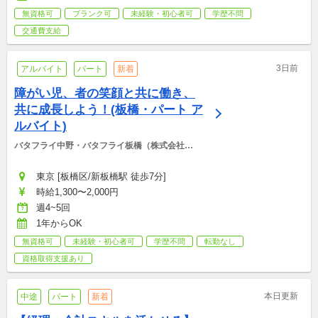
無資格可
ブランク可
未経験・初心者可
学歴不問
交通費支給
3日前
アルバイト
パート
新着
障がい児、者の笑顔と共に働き、
共に成長しよう！(板橋・パート ア
ルバイト)
バタフライ中野・バタフライ板橋（株式会社
BCS)
東京 [板橋区/新板橋駅 徒歩7分]
時給1,300〜2,000円
週4~5回
1年からOK
無資格可
未経験・初心者可
学歴不問
転勤なし
資格取得支援あり
本日更新
中途
パート
新着