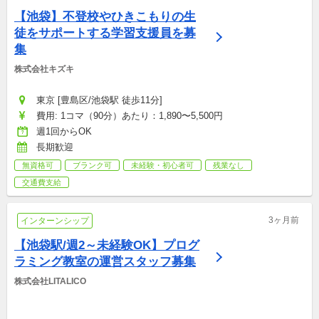
【池袋】不登校やひきこもりの生
徒をサポートする学習支援員を募
集
株式会社キズキ
東京 [豊島区/池袋駅 徒歩11分]
費用: 1コマ（90分）あたり：1,890〜5,500円
週1回からOK
長期歓迎
無資格可
ブランク可
未経験・初心者可
残業なし
交通費支給
3ヶ月前
インターンシップ
【池袋駅/週2～未経験OK】プログ
ラミング教室の運営スタッフ募集
株式会社LITALICO