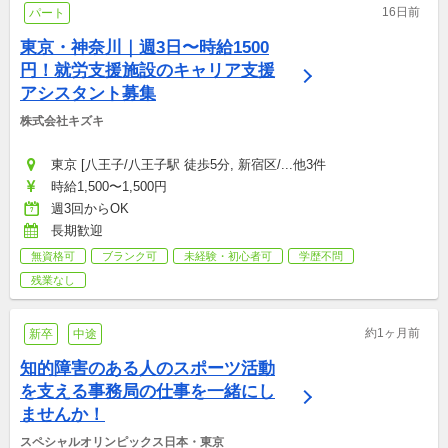
16日前
パート
東京・神奈川｜週3日〜時給1500
円！就労支援施設のキャリア支援
アシスタント募集
株式会社キズキ
東京 [八王子/八王子駅 徒歩5分, 新宿区/...他3件
時給1,500〜1,500円
週3回からOK
長期歓迎
無資格可
ブランク可
未経験・初心者可
学歴不問
残業なし
約1ヶ月前
新卒
中途
知的障害のある人のスポーツ活動
を支える事務局の仕事を一緒にし
ませんか！
スペシャルオリンピックス日本・東京