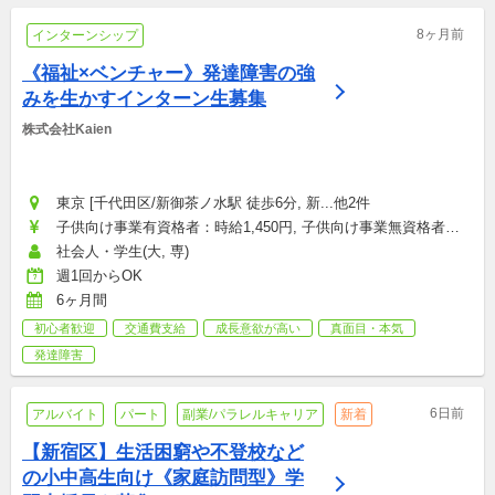
8ヶ月前
インターンシップ
《福祉×ベンチャー》発達障害の強
みを生かすインターン生募集
株式会社Kaien
東京 [千代田区/新御茶ノ水駅 徒歩6分, 新...他2件
子供向け事業有資格者：時給1,450円, 子供向け事業無資格者・
大人向け事業：時給1,250円
社会人・学生(大, 専)
週1回からOK
6ヶ月間
初心者歓迎
交通費支給
成長意欲が高い
真面目・本気
発達障害
6日前
アルバイト
パート
副業/パラレルキャリア
新着
【新宿区】生活困窮や不登校など
の小中高生向け《家庭訪問型》学