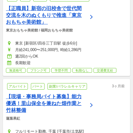
【正職員】新宿の旧校舎で世代間
交流を木のぬくもりで推進「東京
おもちゃ美術館」 
東京おもちゃ美術館 / 福岡おもちゃ美術館
東京 [新宿区/四谷三丁目駅 徒歩6分]
月給241,000〜251,000円, 時給1,286円
週2回からOK
長期歓迎
無資格可
ブランク可
学歴不問
転勤なし
交通費支給
3ヶ月前
アルバイト
パート
副業/パラレルキャリア
【現場・事務局バイト募集】能力
優遇！里山保全を兼ねた畑作業と
竹林整備
蓮葉果紅
フルリモート勤務, 千葉 [千葉市/土気駅]