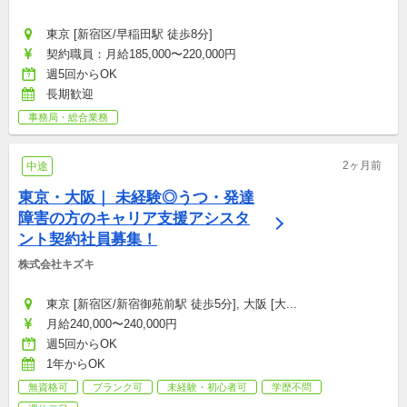
東京 [新宿区/早稲田駅 徒歩8分]
契約職員：月給185,000〜220,000円
週5回からOK
長期歓迎
事務局・総合業務
2ヶ月前
中途
東京・大阪｜ 未経験◎うつ・発達
障害の方のキャリア支援アシスタ
ント契約社員募集！
株式会社キズキ
東京 [新宿区/新宿御苑前駅 徒歩5分], 大阪 [大...
月給240,000〜240,000円
週5回からOK
1年からOK
無資格可
ブランク可
未経験・初心者可
学歴不問