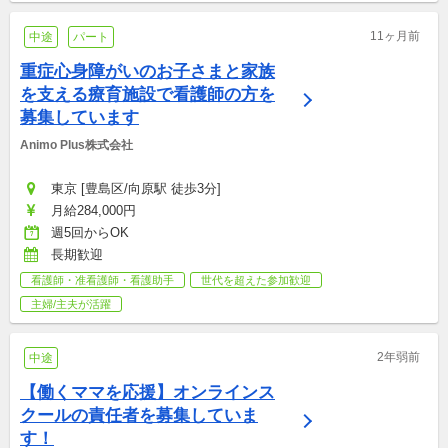
11ヶ月前
中途
パート
重症心身障がいのお子さまと家族
を支える療育施設で看護師の方を
募集しています
Animo Plus株式会社
東京 [豊島区/向原駅 徒歩3分]
月給284,000円
週5回からOK
長期歓迎
看護師・准看護師・看護助手
世代を超えた参加歓迎
主婦/主夫が活躍
2年弱前
中途
【働くママを応援】オンラインス
クールの責任者を募集していま
す！