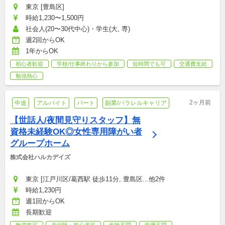
東京 [豊島区]
時給1,230〜1,500円
社会人(20〜30代中心)・学生(大, 専)
週2回からOK
1年からOK
初心者歓迎
学校/仕事終わりから参加
短時間でも可
交通費支給
勉強熱心
2ヶ月前
中途
アルバイト
パート
副業/パラレルキャリア
【世話人/夜間見守りスタッフ】無
資格未経験OK◎女性専用障がい者
グループホーム
株式会社ハルカデイズ
東京 [江戸川区/葛西駅 徒歩11分, 豊島区...他2件
時給1,230円
週1回からOK
長期歓迎