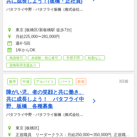
共に成長しよう！(板橋・正社員)
バタフライ中野・バタフライ板橋（株式会社
BCS)
東京 [板橋区/新板橋駅 徒歩7分]
月給225,000〜281,000円
週4~5回
1年からOK
無資格可
未経験・初心者可
学歴不問
転勤なし
資格取得支援あり
3日前
新卒
中途
アルバイト
パート
新着
障がい児、者の笑顔と共に働き、
共に成長しよう！　バタフライ中
野、板橋　各種募集
バタフライ中野・バタフライ板橋（株式会社
BCS)
東京 [板橋区]
正規職員　リーダークラス：月給250,000〜350,000円, 正規職