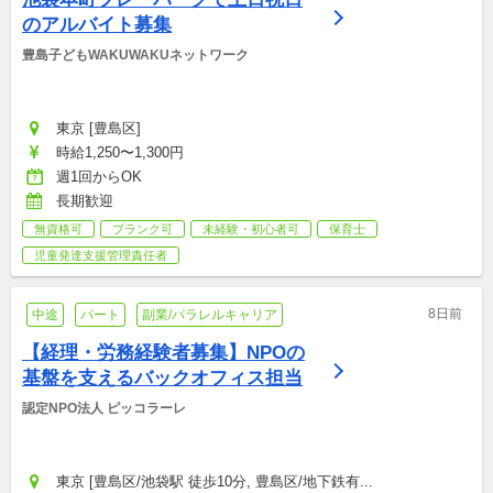
のアルバイト募集
豊島子どもWAKUWAKUネットワーク
東京 [豊島区]
時給1,250〜1,300円
週1回からOK
長期歓迎
無資格可
ブランク可
未経験・初心者可
保育士
児童発達支援管理責任者
8日前
中途
パート
副業/パラレルキャリア
【経理・労務経験者募集】NPOの
基盤を支えるバックオフィス担当
認定NPO法人 ピッコラーレ
東京 [豊島区/池袋駅 徒歩10分, 豊島区/地下鉄有...