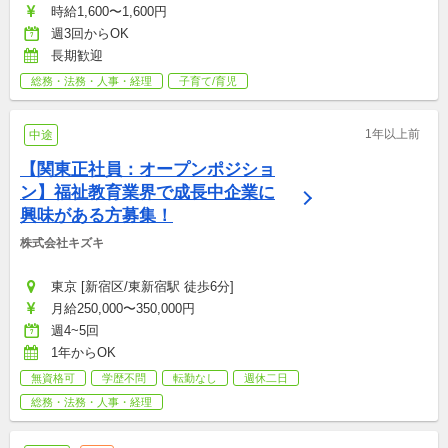
時給1,600〜1,600円
週3回からOK
長期歓迎
総務・法務・人事・経理
子育て/育児
1年以上前
中途
【関東正社員：オープンポジショ
ン】福祉教育業界で成長中企業に
興味がある方募集！
株式会社キズキ
東京 [新宿区/東新宿駅 徒歩6分]
月給250,000〜350,000円
週4~5回
1年からOK
無資格可
学歴不問
転勤なし
週休二日
総務・法務・人事・経理