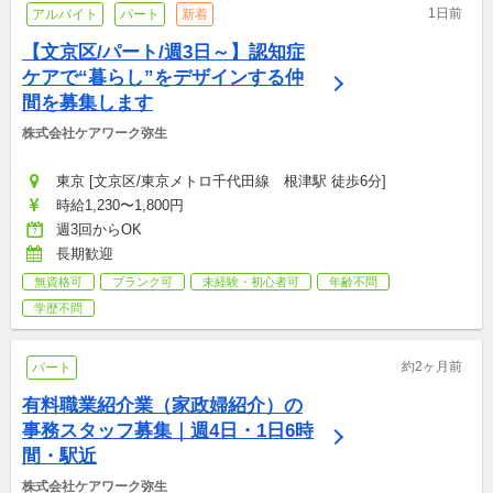
1日前
アルバイト
パート
新着
【文京区/パート/週3日～】認知症
ケアで“暮らし”をデザインする仲
間を募集します
株式会社ケアワーク弥生
東京 [文京区/東京メトロ千代田線　根津駅 徒歩6分]
時給1,230〜1,800円
週3回からOK
長期歓迎
無資格可
ブランク可
未経験・初心者可
年齢不問
学歴不問
約2ヶ月前
パート
有料職業紹介業（家政婦紹介）の
事務スタッフ募集｜週4日・1日6時
間・駅近
株式会社ケアワーク弥生