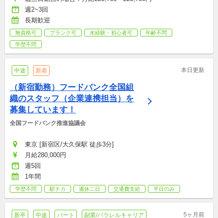
週2~3回
長期歓迎
無資格可
ブランク可
未経験・初心者可
年齢不問
学歴不問
本日更新
中途
新着
（新宿勤務）フードバンク全国組
織のスタッフ（企業連携担当）を
募集しています！
全国フードバンク推進協議会
東京 [新宿区/大久保駅 徒歩3分]
月給280,000円
週5回
1年間
学歴不問
駅チカ
週休二日
交通費支給
平日のみ
5ヶ月前
新卒
中途
パート
副業/パラレルキャリア