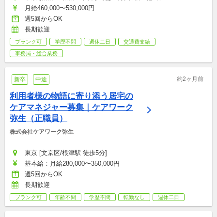
月給460,000〜530,000円
週5回からOK
長期歓迎
ブランク可
学歴不問
週休二日
交通費支給
事務局・総合業務
約2ヶ月前
新卒
中途
利用者様の物語に寄り添う居宅の
ケアマネジャー募集｜ケアワーク
弥生（正職員）
株式会社ケアワーク弥生
東京 [文京区/根津駅 徒歩5分]
基本給：月給280,000〜350,000円
週5回からOK
長期歓迎
ブランク可
年齢不問
学歴不問
転勤なし
週休二日