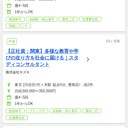
週4~5回
1年からOK
無資格可
未経験・初心者可
週休二日
交通費支給
気軽にランチ
10ヶ月前
中途
【正社員：関東】多様な教育や学
びの在り方を社会に届ける｜スタ
ディコンサルタント
株式会社キズキ
東京 [渋谷区/代々木駅 徒歩5分, 豊島区/...他2件
月給300,000〜350,000円
週4~5回
1年からOK
無資格可
ブランク可
未経験・初心者可
週休二日
交通費支給