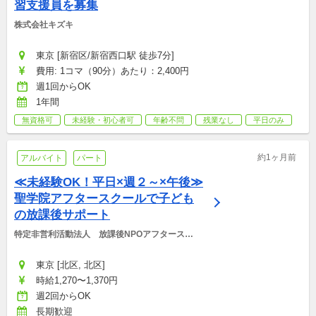
習支援員を募集
株式会社キズキ
東京 [新宿区/新宿西口駅 徒歩7分]
費用: 1コマ（90分）あたり：2,400円
週1回からOK
1年間
無資格可
未経験・初心者可
年齢不問
残業なし
平日のみ
約1ヶ月前
アルバイト
パート
≪未経験OK！平日×週２～×午後≫
聖学院アフタースクールで子ども
の放課後サポート
特定非営利活動法人　放課後NPOアフタースク
ール
東京 [北区, 北区]
時給1,270〜1,370円
週2回からOK
長期歓迎