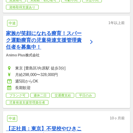
無資格可
未経験・初心者可
年齢不問
学歴不問
資格取得支援あり
1年以上前
中途
家族が笑顔になれる療育！スパー
ク運動療育の児童発達支援管理責
任者を募集中！
Animo Plus株式会社
東京 [豊島区/向原駅 徒歩3分]
月給298,000〜328,000円
週5回からOK
長期歓迎
ブランク可
週休二日
交通費支給
平日のみ
児童発達支援管理責任者
10ヶ月前
中途
【正社員：東京】不登校やひきこ