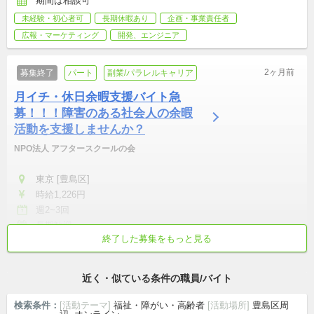
期間は相談可
未経験・初心者可
長期休暇あり
企画・事業責任者
広報・マーケティング
開発、エンジニア
2ヶ月前
募集終了
パート
副業/パラレルキャリア
月イチ・休日余暇支援バイト急
募！！！障害のある社会人の余暇
活動を支援しませんか？
NPO法人 アフタースクールの会
東京 [豊島区]
時給1,226円
週2~3回
長期歓迎
終了した募集をもっと見る
転勤なし
交通費支給
介護職・ヘルパー
保育・介護・医療
世代を超えた参加歓迎
近く・似ている条件の職員/バイト
検索条件：
[活動テーマ]
福祉・障がい・高齢者
[活動場所]
豊島区周