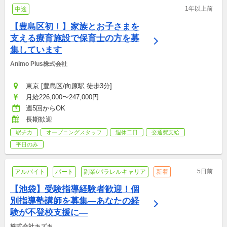
1年以上前
中途
【豊島区初！】家族とお子さまを
支える療育施設で保育士の方を募
集しています
Animo Plus株式会社
東京 [豊島区/向原駅 徒歩3分]
月給226,000〜247,000円
週5回からOK
長期歓迎
駅チカ
オープニングスタッフ
週休二日
交通費支給
平日のみ
5日前
アルバイト
パート
副業/パラレルキャリア
新着
【池袋】受験指導経験者歓迎！個
別指導塾講師を募集—あなたの経
験が不登校支援に―
株式会社キズキ