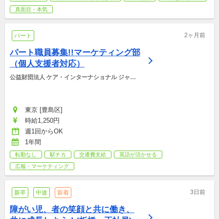
真面目・本気
2ヶ月前
パート
パート職員募集!!マーケティング部
（個人支援者対応）
公益財団法人 ケア・インターナショナル ジャパ
ン
東京 [豊島区]
時給1,250円
週1回からOK
1年間
転勤なし
駅チカ
交通費支給
英語が活かせる
広報・マーケティング
3日前
新卒
中途
新着
障がい児、者の笑顔と共に働き、