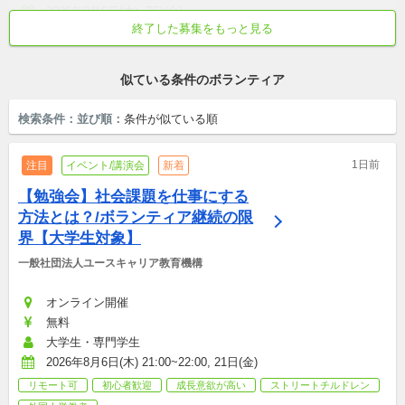
2026年8月6日(木)~7日(金)
終了した募集をもっと見る
初心者歓迎
短時間でも可
成長意欲が高い
活動外交流が盛ん
真面目・本気
似ている条件のボランティア
検索条件：
並び順：
条件が似ている順
1日前
注目
イベント/講演会
新着
【勉強会】社会課題を仕事にする
方法とは？/ボランティア継続の限
界【大学生対象】
一般社団法人ユースキャリア教育機構
オンライン開催
無料
大学生・専門学生
2026年8月6日(木) 21:00~22:00, 21日(金)
リモート可
初心者歓迎
成長意欲が高い
ストリートチルドレン