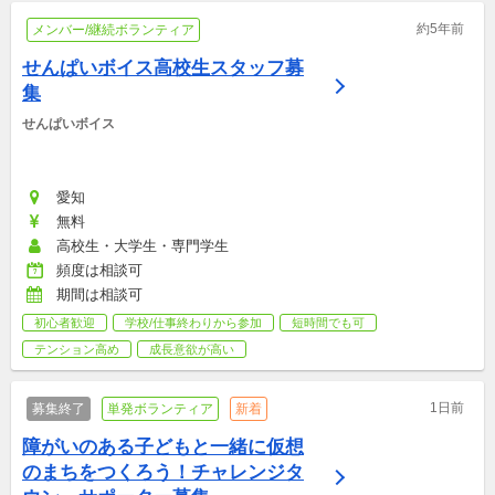
約5年前
メンバー/継続ボランティア
せんぱいボイス高校生スタッフ募
集
せんぱいボイス
愛知
無料
高校生・大学生・専門学生
頻度は相談可
期間は相談可
初心者歓迎
学校/仕事終わりから参加
短時間でも可
テンション高め
成長意欲が高い
1日前
募集終了
単発ボランティア
新着
障がいのある子どもと一緒に仮想
のまちをつくろう！チャレンジタ