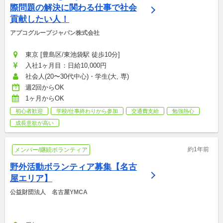
際問題の解決に関わる仕事で社会
貢献したい人！
アプコグループジャパン株式会社
東京 [豊島区/東池袋駅 徒歩10分]
入社1ヶ月目：日給10,000円
社会人(20〜30代中心)・学生(大, 専)
週2回からOK
1ヶ月からOK
初心者歓迎
学校/仕事終わりから参加
交通費支給
勉強熱心
成長意欲が高い
約1年前
メンバー/継続ボランティア
野外活動ボランティア募集【名古
屋エリア】
公益財団法人　名古屋YMCA