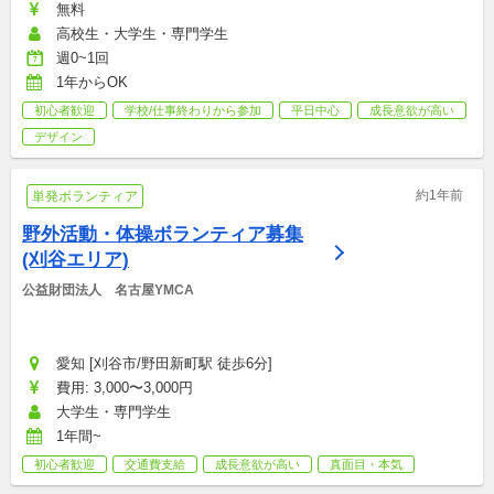
無料
高校生・大学生・専門学生
週0~1回
1年からOK
初心者歓迎
学校/仕事終わりから参加
平日中心
成長意欲が高い
デザイン
約1年前
単発ボランティア
野外活動・体操ボランティア募集
(刈谷エリア)
公益財団法人　名古屋YMCA
愛知 [刈谷市/野田新町駅 徒歩6分]
費用: 3,000〜3,000円
大学生・専門学生
1年間~
初心者歓迎
交通費支給
成長意欲が高い
真面目・本気