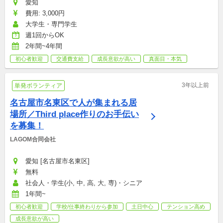
愛知
費用: 3,000円
大学生・専門学生
週1回からOK
2年間~4年間
初心者歓迎
交通費支給
成長意欲が高い
真面目・本気
3年以上前
単発ボランティア
名古屋市名東区で人が集まれる居
場所／Third place作りのお手伝い
を募集！
LAGOM合同会社
愛知 [名古屋市名東区]
無料
社会人・学生(小, 中, 高, 大, 専)・シニア
1年間~
初心者歓迎
学校/仕事終わりから参加
土日中心
テンション高め
成長意欲が高い