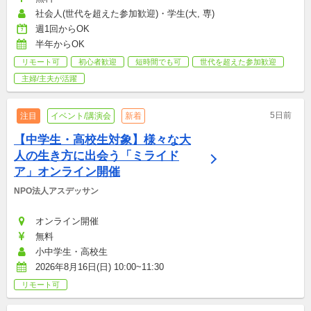
社会人(世代を超えた参加歓迎)・学生(大, 専)
週1回からOK
半年からOK
リモート可
初心者歓迎
短時間でも可
世代を超えた参加歓迎
主婦/主夫が活躍
5日前
注目
イベント/講演会
新着
【中学生・高校生対象】様々な大
人の生き方に出会う「ミライド
ア」オンライン開催
NPO法人アスデッサン
オンライン開催
無料
小中学生・高校生
2026年8月16日(日) 10:00~11:30
リモート可