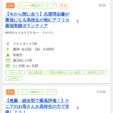
3日前
注目
メンバー/継続ボランティア
新着
【今から間に合う】志望理由書が
最強になる高校生が挑むアフリカ
最強実績ボランティア
NPOチャイルドドクター・ジャパン
フルリモートOK
費用: 全12回　1回：4,500円
高校生
週1回からOK
1ヶ月間~4ヶ月間
リモート可
初心者歓迎
学校/仕事終わりから参加
短時間でも可
土日中心
12日前
注目
メンバー/継続ボランティア
【推薦・総合型で最高評価！】ケ
ニアのお母さんを高校生の力で支
援しよう！