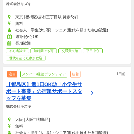
株式会社キズキ
東京 [板橋区/志村三丁目駅 徒歩5分]
無料
社会人・学生(大, 専)・シニア(世代を超えた参加歓迎)
週1回からOK
長期歓迎
初心者歓迎
短時間でも可
交通費支給
平日中心
世代を超えた参加歓迎
1日前
注目
メンバー/継続ボランティア
新着
【都島区】週1日OK◎「小学生サ
ポート事業」の宿題サポートスタ
ッフを募集
株式会社キズキ
大阪 [大阪市都島区]
無料
社会人・学生(大, 専)・シニア(世代を超えた参加歓迎)