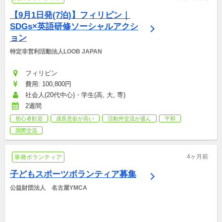
【9月1日発(7泊)】フィリピン｜
SDGs×英語研修ソーシャルアクシ
ョン
特定非営利活動法人LOOB JAPAN
フィリピン
費用: 100,800円
社会人(20代中心)・学生(高, 大, 専)
2週間
初心者歓迎
成長意欲が高い
活動外交流が盛ん
平和
国際交流
4ヶ月前
単発ボランティア
子どもスポーツボランティア募集
公益財団法人　名古屋YMCA