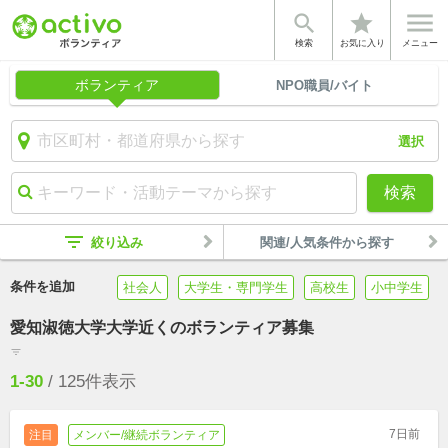


star
検索
お気に入り
メニュー
ボランティア
NPO職員/バイト
選択
検索
filter_list
絞り込み
関連/人気条件から探す
条件を追加
社会人
大学生・専門学生
高校生
小中学生
愛知淑徳大学大学近くのボランティア募集
filter_list
1-30
/
125
件表示
7日前
注目
メンバー/継続ボランティア