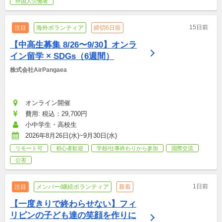
外国人労働者
15日前
注目
海外ボランティア
締切6日前
【中高生募集 8/26〜9/30】オンラ
イン留学 × SDGs（6週間）
株式会社AirPangaea
オンライン開催
費用: 税込：29,700円
小中学生・高校生
2026年8月26日(水)~9月30日(水)
リモート可
初心者歓迎
学校/仕事終わりから参加
国際交流
公害
1日前
注目
メンバー/継続ボランティア
新着
【一度きりで終わらせない】フィ
リピンの子ども達の笑顔を作りに