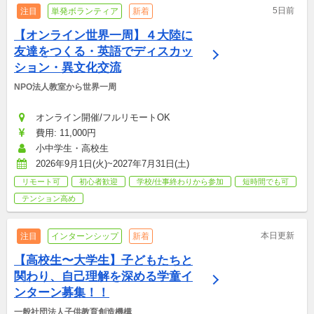
5日前
注目
単発ボランティア
新着
【オンライン世界一周】４大陸に
友達をつくる・英語でディスカッ
ション・異文化交流
NPO法人教室から世界一周
オンライン開催/フルリモートOK
費用: 11,000円
小中学生・高校生
2026年9月1日(火)~2027年7月31日(土)
リモート可
初心者歓迎
学校/仕事終わりから参加
短時間でも可
テンション高め
本日更新
注目
インターンシップ
新着
【高校生〜大学生】子どもたちと
関わり、自己理解を深める学童イ
ンターン募集！！
一般社団法人子供教育創造機構