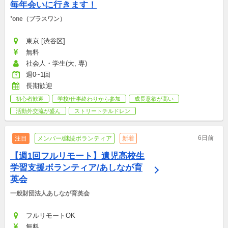
毎年会いに行きます！
⁺one（プラスワン）
東京 [渋谷区]
無料
社会人・学生(大, 専)
週0~1回
長期歓迎
初心者歓迎
学校/仕事終わりから参加
成長意欲が高い
活動外交流が盛ん
ストリートチルドレン
6日前
注目
メンバー/継続ボランティア
新着
【週1回フルリモート】遺児高校生
学習支援ボランティア/あしなが育
英会
一般財団法人あしなが育英会
フルリモートOK
無料