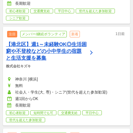
長期歓迎
初心者歓迎
交通費支給
平日中心
世代を超えた参加歓迎
シニア歓迎
1日前
注目
メンバー/継続ボランティア
新着
【港北区】週1～未経験OK◎生活困
窮や不登校などの小中学生の宿題
と生活支援を募集
株式会社キズキ
神奈川 [横浜]
無料
社会人・学生(大, 専)・シニア(世代を超えた参加歓迎)
週1回からOK
長期歓迎
初心者歓迎
短時間でも可
交通費支給
平日中心
世代を超えた参加歓迎