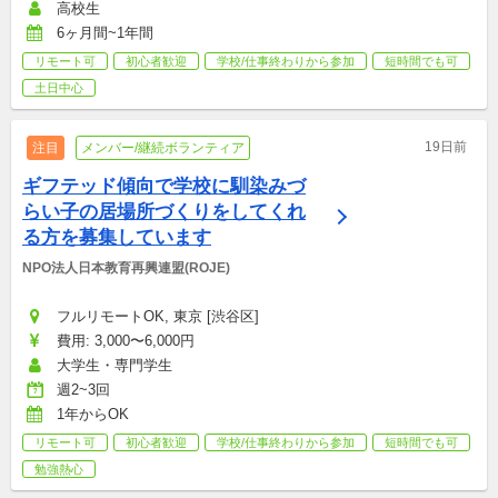
高校生
6ヶ月間~1年間
リモート可
初心者歓迎
学校/仕事終わりから参加
短時間でも可
土日中心
19日前
注目
メンバー/継続ボランティア
ギフテッド傾向で学校に馴染みづ
らい子の居場所づくりをしてくれ
る方を募集しています
NPO法人日本教育再興連盟(ROJE)
フルリモートOK, 東京 [渋谷区]
費用: 3,000〜6,000円
大学生・専門学生
週2~3回
1年からOK
リモート可
初心者歓迎
学校/仕事終わりから参加
短時間でも可
勉強熱心