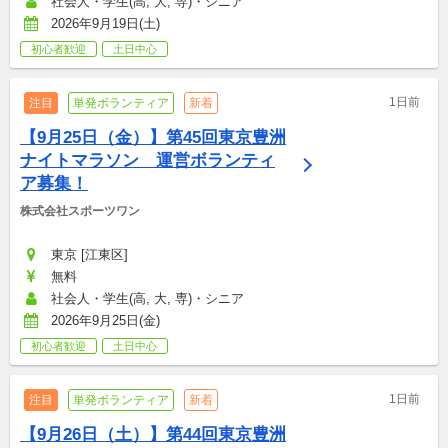
社会人・学生(高, 大, 専)・シニア
2026年9月19日(土)
初心者歓迎
土日中心
1日前
注目
単発ボランティア
新着
【9月25日（金）】第45回東京豊洲
ナイトマラソン　運営ボランティ
ア募集！
株式会社スポーツワン
東京 [江東区]
無料
社会人・学生(高, 大, 専)・シニア
2026年9月25日(金)
初心者歓迎
土日中心
1日前
注目
単発ボランティア
新着
【9月26日（土）】第44回東京豊洲