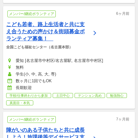
6ヶ月前
メンバー/継続ボランティア
こども若者、路上生活者と共に支
え合うための声かけ＆街頭募金ボ
ランティア募集！　
全国こども福祉センター（名古屋本部）
愛知 [名古屋市中村区/名古屋駅, 名古屋市中村区]
無料
学生(小, 中, 高, 大, 専)
数ヶ月に1回でもOK
長期歓迎
学校/仕事終わりから参加
土日中心
テンション高め
勉強熱心
真面目・本気
7ヶ月前
メンバー/継続ボランティア
障がいのある子供たちと共に成長
しよう！放課後等デイサービス支