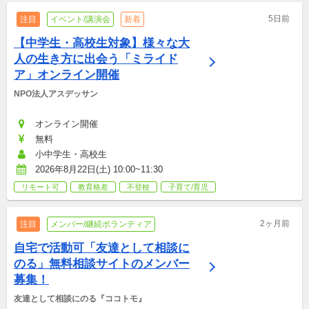
5日前
注目
イベント/講演会
新着
【中学生・高校生対象】様々な大
人の生き方に出会う「ミライド
ア」オンライン開催
NPO法人アスデッサン
オンライン開催
無料
小中学生・高校生
2026年8月22日(土) 10:00~11:30
リモート可
教育格差
不登校
子育て/育児
2ヶ月前
注目
メンバー/継続ボランティア
自宅で活動可「友達として相談に
のる」無料相談サイトのメンバー
募集！
友達として相談にのる『ココトモ』