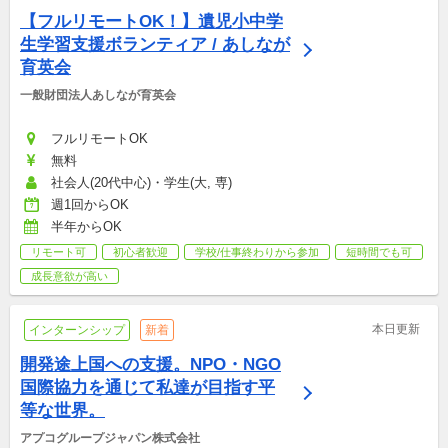
【フルリモートOK！】遺児小中学
生学習支援ボランティア / あしなが
育英会
一般財団法人あしなが育英会
フルリモートOK
無料
社会人(20代中心)・学生(大, 専)
週1回からOK
半年からOK
リモート可
初心者歓迎
学校/仕事終わりから参加
短時間でも可
成長意欲が高い
本日更新
インターンシップ
新着
開発途上国への支援。NPO・NGO
国際協力を通じて私達が目指す平
等な世界。
アプコグループジャパン株式会社