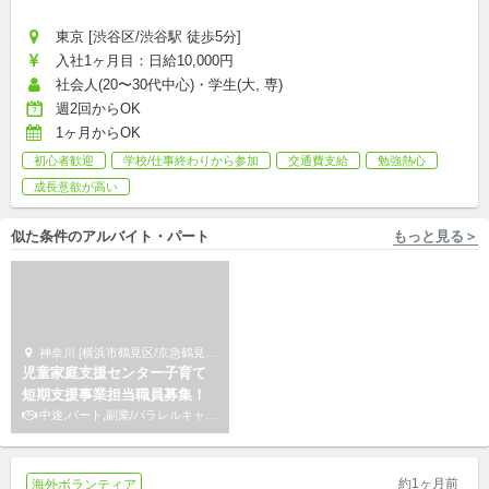
東京 [渋谷区/渋谷駅 徒歩5分]
入社1ヶ月目：日給10,000円
社会人(20〜30代中心)・学生(大, 専)
週2回からOK
1ヶ月からOK
初心者歓迎
学校/仕事終わりから参加
交通費支給
勉強熱心
成長意欲が高い
似た条件のアルバイト・パート
もっと見る＞
神奈川 [横浜市鶴見区/京急鶴見駅 徒歩2分] サードプレイス
大阪 [和泉市/北信太駅 徒歩10分] 株式会社エデュケーショナルネットワーク
児童家庭支援センター子育て
毎週(金)☆和泉市の小学生の学
短期支援事業担当職員募集！
習サポート！
中途,パート,副業/パラレルキャリア
アルバイト,パート,副業/パラレルキャリア
約1ヶ月前
海外ボランティア