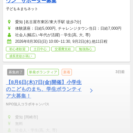
ウン　サポーター募集
子ども＆まちネット
愛知 [名古屋市東区/東大手駅 徒歩7分]
体験講座：日給5,000円, チャレンジタウン当日：日給7,000円
社会人(幅広い年代が活躍)・学生(高, 大, 専)
2026年8月30日(日) 10:00~11:30, 9月2日(水),他11日程
初心者歓迎
土日中心
交通費支給
勉強熱心
成長意欲が高い
3日前
募集終了
単発ボランティア
新着
【8月6日(木)7日(金)開催】小学生
のこどものまち、学生ボランティ
ア大募集！
NPO法人コラボキャンパス
愛知 [岡崎市]
無料
社会人・学生(高, 大, 専)