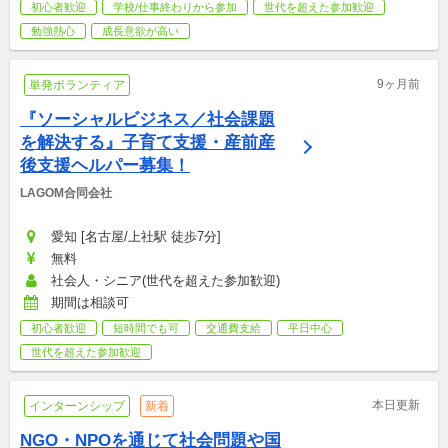
初心者歓迎
学校/仕事終わりから参加
世代を超えた参加歓迎
勉強熱心
成長意欲が高い
9ヶ月前
単発ボランティア
『ソーシャルビジネス／社会課題
を解決する』子育て支援・産前産
後支援ヘルパー募集！
LAGOM合同会社
愛知 [名古屋/上社駅 徒歩7分]
無料
社会人・シニア(世代を超えた参加歓迎)
期間は相談可
初心者歓迎
短時間でも可
交通費支給
平日中心
世代を超えた参加歓迎
本日更新
インターンシップ
新着
NGO・NPOを通じて社会問題や国