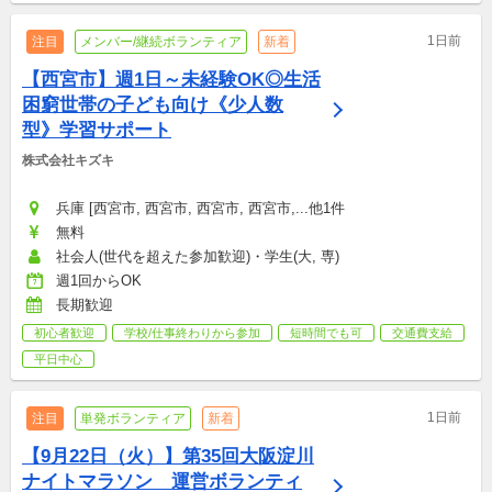
1日前
注目
メンバー/継続ボランティア
新着
【西宮市】週1日～未経験OK◎生活
困窮世帯の子ども向け《少人数
型》学習サポート
株式会社キズキ
兵庫 [西宮市, 西宮市, 西宮市, 西宮市,...他1件
無料
社会人(世代を超えた参加歓迎)・学生(大, 専)
週1回からOK
長期歓迎
初心者歓迎
学校/仕事終わりから参加
短時間でも可
交通費支給
平日中心
1日前
注目
単発ボランティア
新着
【9月22日（火）】第35回大阪淀川
ナイトマラソン　運営ボランティ