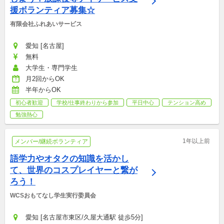
援ボランティア募集☆
有限会社ふれあいサービス
愛知 [名古屋]
無料
大学生・専門学生
月2回からOK
半年からOK
初心者歓迎
学校/仕事終わりから参加
平日中心
テンション高め
勉強熱心
1年以上前
メンバー/継続ボランティア
語学力やオタクの知識を活かし
て、世界のコスプレイヤーと繋が
ろう！
WCSおもてなし学生実行委員会
愛知 [名古屋市東区/久屋大通駅 徒歩5分]