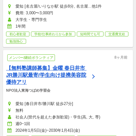
愛知 [名古屋/いりなか駅 徒歩8分, 名古屋...他1件
費用: 3,000〜3,000円
大学生・専門学生
1年間
初心者歓迎
学校/仕事終わりから参加
短時間でも可
交通費支給
勉強熱心
8ヶ月前
メンバー/継続ボランティア
【無料塾講師募集】金曜 春日井市 
JR勝川駅最寄/学生向け提携美容院
優待アリ
NPO法人東海つばめ学習会
愛知 [春日井市/勝川駅 徒歩27分]
無料
社会人(世代を超えた参加歓迎)・学生(高, 大, 専)
週0~1回
2024年1月5日(金)~2030年1月4日(金)