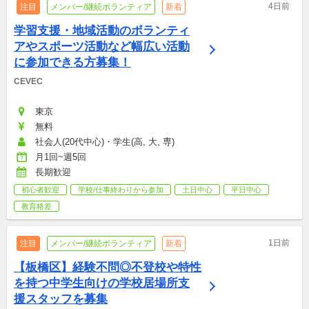
4日前
注目
メンバー/継続ボランティア
新着
学習支援・地域活動のボランティ
アやスポーツ活動など幅広い活動
に参加できる方募集！
CEVEC
東京
無料
社会人(20代中心)・学生(高, 大, 専)
月1回~週5回
長期歓迎
初心者歓迎
学校/仕事終わりから参加
土日中心
平日中心
教育格差
1日前
注目
メンバー/継続ボランティア
新着
【板橋区】経験不問◎不登校や特性
を持つ中学生向けの学校居場所支
援スタッフを募集