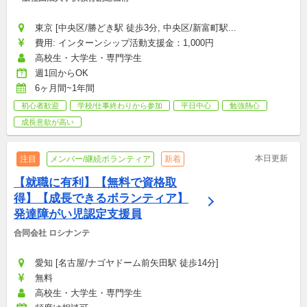
東京 [中央区/勝どき駅 徒歩3分, 中央区/新富町駅...
費用: インターンシップ活動支援金：1,000円
高校生・大学生・専門学生
週1回からOK
6ヶ月間~1年間
初心者歓迎
学校/仕事終わりから参加
平日中心
勉強熱心
成長意欲が高い
本日更新
注目
メンバー/継続ボランティア
新着
【就職に有利】【無料で資格取
得】【成長できるボランティア】
発達障がい児認定支援員
合同会社 ロシナンテ
愛知 [名古屋/ナゴヤドーム前矢田駅 徒歩14分]
無料
高校生・大学生・専門学生