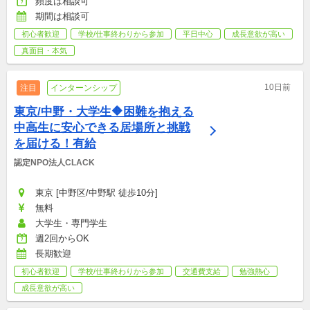
頻度は相談可
期間は相談可
初心者歓迎
学校/仕事終わりから参加
平日中心
成長意欲が高い
真面目・本気
10日前
注目
インターンシップ
東京/中野・大学生🔶困難を抱える
中高生に安心できる居場所と挑戦
を届ける！有給
認定NPO法人CLACK
東京 [中野区/中野駅 徒歩10分]
無料
大学生・専門学生
週2回からOK
長期歓迎
初心者歓迎
学校/仕事終わりから参加
交通費支給
勉強熱心
成長意欲が高い