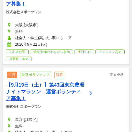
ア募集！
株式会社スポーツワン
大阪 [大阪市]
無料
社会人・学生(高, 大, 専)・シニア
2026年9月22日(火)
初心者歓迎
学校/仕事終わりから参加
土日中心
テンション高め
真面目・本気
本日更新
注目
単発ボランティア
新着
【9月19日（土）】第43回東京豊洲
ナイトマラソン　運営ボランティ
ア募集！
株式会社スポーツワン
東京 [江東区]
無料