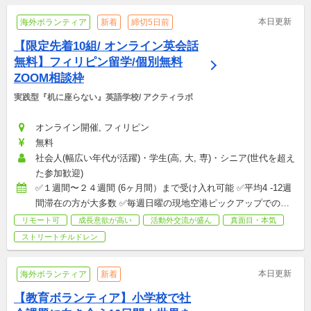
本日更新
海外ボランティア
新着
締切5日前
【限定先着10組/ オンライン英会話
無料】フィリピン留学/個別無料
ZOOM相談枠
実践型『机に座らない』英語学校/ アクティラボ
オンライン開催, フィリピン
無料
社会人(幅広い年代が活躍)・学生(高, 大, 専)・シニア(世代を超え
た参加歓迎)
✅１週間〜２４週間 (6ヶ月間）まで受け入れ可能 ✅平均4 -12週
間滞在の方が大多数 ✅毎週日曜の現地空港ピックアップでの受
け入れが基本 ✅小規模学校ですが、ありがたいことに毎日沢山
リモート可
成長意欲が高い
活動外交流が盛ん
真面目・本気
のお問い合わせを頂いております。 期間によってはお問い合わ
ストリートチルドレン
せが集中し、数ヶ月前には予約で埋まる週も御座います。 ✅空
き状況の確認のため、希望の滞在時期・期間について公式LINE
本日更新
海外ボランティア
新着
にてお伝えください！ 
【教育ボランティア】小学校で社