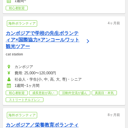
1週間~
初心者歓迎
4ヶ月前
海外ボランティア
カンボジアで学校の先生ボランテ
ィア×国際協力×アンコールワット
観光ツアー
cat station 
カンボジア
費用: 25,000〜120,000円
社会人・学生(小, 中, 高, 大, 専)・シニア
1週間~1ヶ月間
初心者歓迎
成長意欲が高い
活動外交流が盛ん
真面目・本気
ストリートチルドレン
8ヶ月前
海外ボランティア
カンボジア／栄養教育ボランティ