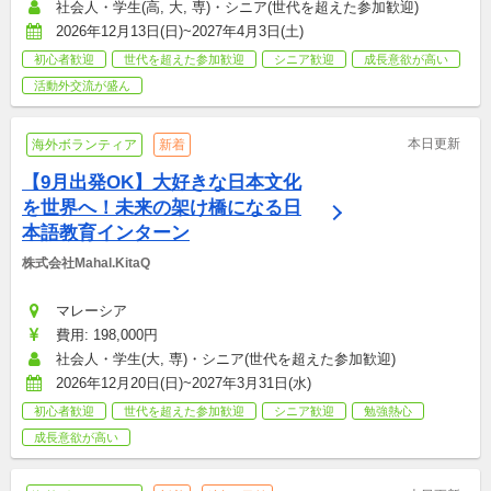
社会人・学生(高, 大, 専)・シニア(世代を超えた参加歓迎)
2026年12月13日(日)~2027年4月3日(土)
初心者歓迎
世代を超えた参加歓迎
シニア歓迎
成長意欲が高い
活動外交流が盛ん
本日更新
海外ボランティア
新着
【9月出発OK】大好きな日本文化
を世界へ！未来の架け橋になる日
本語教育インターン
株式会社Mahal.KitaQ
マレーシア
費用: 198,000円
社会人・学生(大, 専)・シニア(世代を超えた参加歓迎)
2026年12月20日(日)~2027年3月31日(水)
初心者歓迎
世代を超えた参加歓迎
シニア歓迎
勉強熱心
成長意欲が高い