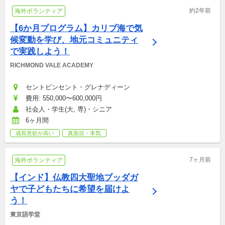
約2年前
海外ボランティア
【6か月プログラム】カリブ海で気
候変動を学び、地元コミュニティ
で実践しよう！
RICHMOND VALE ACADEMY
セントビンセント・グレナディーン
費用: 550,000〜600,000円
社会人・学生(大, 専)・シニア
6ヶ月間
成長意欲が高い
真面目・本気
7ヶ月前
海外ボランティア
【インド】仏教四大聖地ブッダガ
ヤで子どもたちに希望を届けよ
う！
東京語学堂