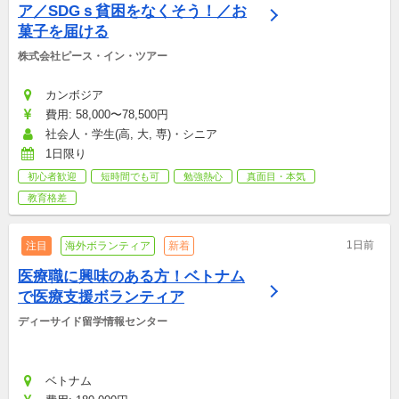
ア／SDGｓ貧困をなくそう！／お
菓子を届ける
株式会社ピース・イン・ツアー
カンボジア
費用: 58,000〜78,500円
社会人・学生(高, 大, 専)・シニア
1日限り
初心者歓迎
短時間でも可
勉強熱心
真面目・本気
教育格差
1日前
注目
海外ボランティア
新着
医療職に興味のある方！ベトナム
で医療支援ボランティア
ディーサイド留学情報センター
ベトナム