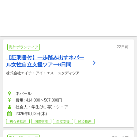
オンライン開催, フィリピン 実践型『机に座らない』英語学校/ アクティラボ
オンライン開催, ハンガリー ハンガリーワイン協会
【限定先着10組/ オンライン英
ハンガリーワイン検定資格試
会話無料】フィリピン留学/個
験およびワイン講座ワインイ
別無料ZOOM相談枠
海外ツアー/プログラム
ベント運営ボランティア募集
海外ツアー/プログラム
22日前
海外ボランティア
【証明書付】一歩踏み出すネパー
ル女性自立支援ツアー6日間
株式会社エイチ・アイ・エス　スタディツアー
デスク
ネパール
費用: 414,000〜507,000円
社会人・学生(大, 専)・シニア
2026年9月3日(木)
初心者歓迎
国際交流
自立支援
経済格差