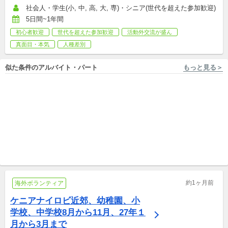
社会人・学生(小, 中, 高, 大, 専)・シニア(世代を超えた参加歓迎)
5日間~1年間
初心者歓迎
世代を超えた参加歓迎
活動外交流が盛ん
真面目・本気
人種差別
似た条件のアルバイト・パート
もっと見る＞
東京 [板橋区/小竹向原駅 徒歩10分] 株式会社キズキ
東京 [渋谷区/代々木駅 徒歩7分], 千葉 ...他2件 株式会社サニーサイドアップグループ（業務運営：株式会社グッドアンドカンパニー）
【板橋区小茂根】経験不問◎不
【関東】＜国連機関＞に携わ
登校や特性を持つ中学生向け
れる国際協力PRスタッフ《フ
の学校居場所支援スタッフ
アルバイト,パート,副業/パラレルキャリア
ァンドレイザー》募集！!
アルバイト,パート
約1ヶ月前
海外ボランティア
ケニアナイロビ近郊、幼稚園、小
学校、中学校8月から11月、27年１
月から3月まで