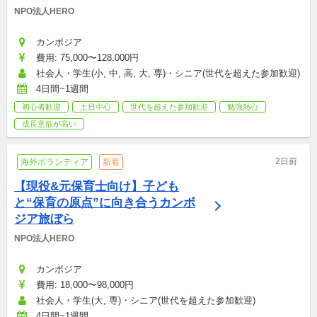
NPO法人HERO
カンボジア
費用: 75,000〜128,000円
社会人・学生(小, 中, 高, 大, 専)・シニア(世代を超えた参加歓迎)
4日間~1週間
初心者歓迎
土日中心
世代を超えた参加歓迎
勉強熱心
成長意欲が高い
2日前
海外ボランティア
新着
【現役&元保育士向け】子ども
と“保育の原点”に向き合うカンボ
ジア旅ぼら
NPO法人HERO
カンボジア
費用: 18,000〜98,000円
社会人・学生(大, 専)・シニア(世代を超えた参加歓迎)
4日間~1週間