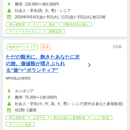
費用: 228,000〜393,000円
社会人・学生(高, 大, 専)・シニア
2026年9月4日(金)~8日(火), 11日(金)~15日(火),他1日程
初心者歓迎
テンション高め
活動外交流が盛ん
ストリートチルドレン
国際交流
2日前
海外ボランティア
新着
ただの観光に、飽きたあなたに次
の旅。価値観が揺さぶられ
る“旅”×”ボランティア”
NPO法人HERO
カンボジア
費用: 75,000〜138,000円
社会人・学生(小, 中, 高, 大, 専)・シニア(世代を超えた参加歓迎)
4日間~1週間
初心者歓迎
土日中心
世代を超えた参加歓迎
シニア歓迎
テンション高め