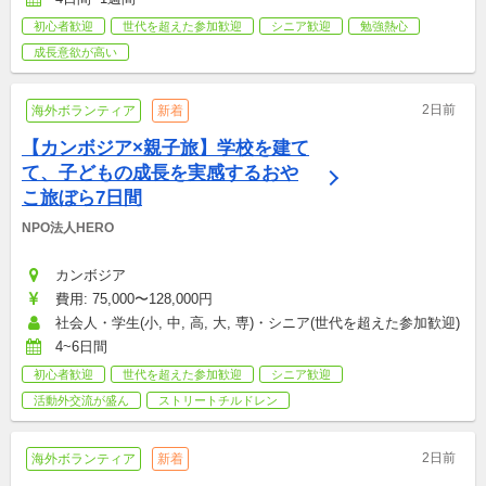
初心者歓迎
世代を超えた参加歓迎
シニア歓迎
勉強熱心
成長意欲が高い
2日前
海外ボランティア
新着
【カンボジア×親子旅】学校を建て
て、子どもの成長を実感するおや
こ旅ぼら7日間
NPO法人HERO
カンボジア
費用: 75,000〜128,000円
社会人・学生(小, 中, 高, 大, 専)・シニア(世代を超えた参加歓迎)
4~6日間
初心者歓迎
世代を超えた参加歓迎
シニア歓迎
活動外交流が盛ん
ストリートチルドレン
2日前
海外ボランティア
新着