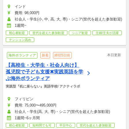
インド
費用: 98,000円
社会人・学生(小, 中, 高, 大, 専)・シニア(世代を超えた参加歓迎)
1週間~
初心者歓迎
世代を超えた参加歓迎
シニア歓迎
主婦/主夫が活躍
テンション高め
本日更新
海外ボランティア
新着
締切5日前
【高校生・大学生・社会人向け】
孤児院で子ども支援✖実践英語を学
ぶ海外ボランティア
実践型『机に座らない』英語学校/ アクティラボ
フィリピン
費用: 75,000〜495,000円
社会人・学生(高, 大, 専)・シニア(世代を超えた参加歓迎)
1週間~6ヶ月間
初心者歓迎
短時間でも可
平日中心
世代を超えた参加歓迎