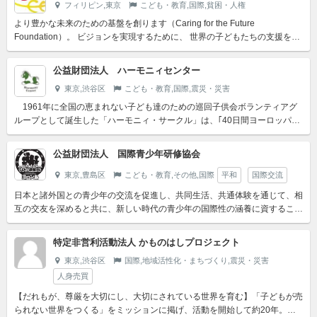
フィリピン,東京
こども・教育,国際,貧困・人権
より豊かな未来のための基盤を創ります（Caring for the Future
Foundation）。 ビジョンを実現するために、 世界の子どもたちの支援を中
心とした国際協力活動を通じて、 ...
公益財団法人 ハーモニィセンター
東京,渋谷区
こども・教育,国際,震災・災害
1961年に全国の恵まれない子ども達のための巡回子供会ボランティアグ
ループとして誕生した「ハーモニィ・サークル」は、｢40日間ヨーロッパ一
人旅（ＦＴE）｣で出会った「ポニー」により日本初の「ポ...
公益財団法人 国際青少年研修協会
東京,豊島区
こども・教育,その他,国際
平和
国際交流
日本と諸外国との青少年の交流を促進し、共同生活、共通体験を通じて、相
互の交友を深めると共に、新しい時代の青少年の国際性の涵養に資すること
を目的としています。青少年活動のリーダー育成にも力を入れ、...
特定非営利活動法人 かものはしプロジェクト
東京,渋谷区
国際,地域活性化・まちづくり,震災・災害
人身売買
【だれもが、尊厳を大切にし、大切にされている世界を育む】「子どもが売
られない世界をつくる」をミッションに掲げ、活動を開始して約20年。人