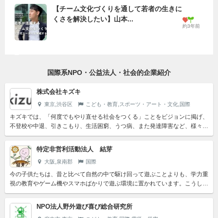
【チーム文化づくりを通して若者の生きに
くさを解決したい】山本...
約3年前
国際系NPO・公益法人・社会的企業紹介
株式会社キズキ
東京,渋谷区
こども・教育,スポーツ・アート・文化,国際
キズキでは、「何度でもやり直せる社会をつくる」ことをビジョンに掲げ、
不登校や中退、引きこもり、生活困窮、うつ病、また発達障害など、様々な
困難に直面した方たちに向けた事業を展開しています。様々な理...
特定非営利活動法人 結芽
大阪,泉南郡
国際
今の子供たちは、昔と比べて自然の中で駆け回って遊ぶことよりも、学力重
視の教育やゲーム機やスマホばかりで遊ぶ環境に置かれています。こうした
環境がもたらした問題として、キレる子供や引きこもり、自殺な...
NPO法人野外遊び喜び総合研究所