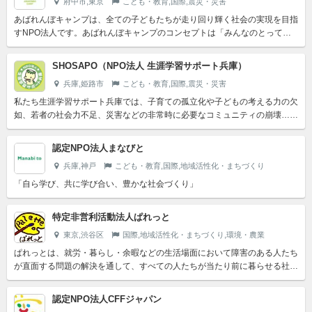
府中市,東京
こども・教育,国際,震災・災害
あばれんぼキャンプは、全ての子どもたちが走り回り輝く社会の実現を目指
すNPO法人です。あばれんぼキャンプのコンセプトは「みんなのとってお
きのバ」。《バ》とカタカナにしたのは、そこに3つの意味を込...
SHOSAPO（NPO法人 生涯学習サポート兵庫）
兵庫,姫路市
こども・教育,国際,震災・災害
私たち生涯学習サポート兵庫では、子育ての孤立化や子どもの考える力の欠
如、若者の社会力不足、災害などの非常時に必要なコミュニティの崩壊…と
いった子どもや若者、親や高齢者を取り巻く社会問題に対して、...
認定NPO法人まなびと
兵庫,神戸
こども・教育,国際,地域活性化・まちづくり
「自ら学び、共に学び合い、豊かな社会づくり」
特定非営利活動法人ぱれっと
東京,渋谷区
国際,地域活性化・まちづくり,環境・農業
ぱれっとは、就労・暮らし・余暇などの生活場面において障害のある人たち
が直面する問題の解決を通して、すべての人たちが当たり前に暮らせる社会
の実現に寄与する特定非営利法人です。
認定NPO法人CFFジャパン