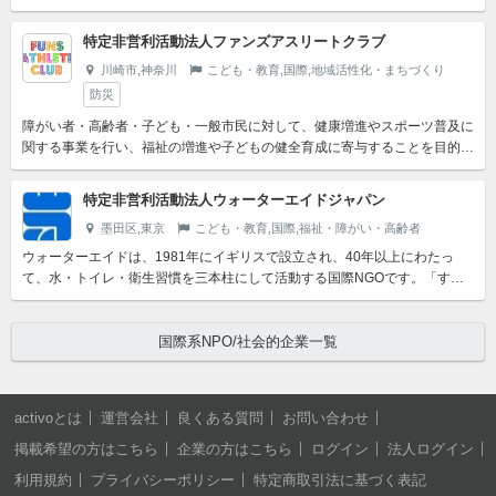
身売買の現場と向き合い続けたこと、被害者や最貧困層の女性た...
特定非営利活動法人ファンズアスリートクラブ
川崎市,神奈川
こども・教育,国際,地域活性化・まちづくり
防災
障がい者・高齢者・子ども・一般市民に対して、健康増進やスポーツ普及に
関する事業を行い、福祉の増進や子どもの健全育成に寄与することを目的と
する。さらに、スポーツを通した地域の新たなコミュニティ形成...
特定非営利活動法人ウォーターエイドジャパン
墨田区,東京
こども・教育,国際,福祉・障がい・高齢者
ウォーターエイドは、1981年にイギリスで設立され、40年以上にわたっ
て、水・トイレ・衛生習慣を三本柱にして活動する国際NGOです。「すべ
ての人々がすべての場所で、清潔な水とトイレを利用し、衛生...
国際系NPO/社会的企業一覧
activoとは
運営会社
良くある質問
お問い合わせ
掲載希望の方はこちら
企業の方はこちら
ログイン
法人ログイン
利用規約
プライバシーポリシー
特定商取引法に基づく表記