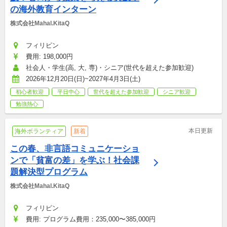
の海外教育インターン
株式会社Mahal.KitaQ
フィリピン
費用: 198,000円
社会人・学生(高, 大, 専)・シニア(世代を超えた参加歓迎)
2026年12月20日(日)~2027年4月3日(土)
初心者歓迎
平日中心
世代を超えた参加歓迎
シニア歓迎
勉強熱心
本日更新
海外ボランティア
新着
この春、非言語コミュニケーショ
ンで「貧富の差」を学ぶ！社会課
題解決型プログラム
株式会社Mahal.KitaQ
フィリピン
費用: プログラム費用：235,000〜385,000円