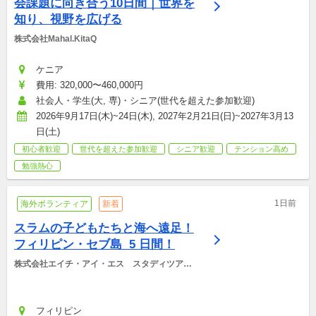
会課題に向き合う10日間｜世界を
知り、視野を広げる
株式会社Mahal.KitaQ
ケニア
費用: 320,000〜460,000円
社会人・学生(大, 専)・シニア(世代を超えた参加歓迎)
2026年9月17日(木)~24日(木), 2027年2月21日(日)~2027年3月13
日(土)
初心者歓迎
世代を超えた参加歓迎
シニア歓迎
テンション高め
勉強熱心
1日前
海外ボランティア
新着
スラムの子どもたちと海へ遠足！
フィリピン・セブ島  5 日間！
株式会社エイチ・アイ・エス　スタディツアー
デスク
フィリピン