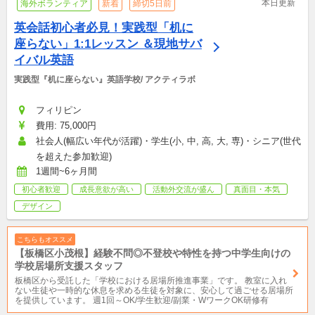
本日更新
海外ボランティア
新着
締切5日前
英会話初心者必見！実践型「机に
座らない」1:1レッスン ＆現地サバ
イバル英語
実践型『机に座らない』英語学校/ アクティラボ
フィリピン
費用: 75,000円
社会人(幅広い年代が活躍)・学生(小, 中, 高, 大, 専)・シニア(世代
を超えた参加歓迎)
1週間~6ヶ月間
初心者歓迎
成長意欲が高い
活動外交流が盛ん
真面目・本気
デザイン
こちらもオススメ
【板橋区小茂根】経験不問◎不登校や特性を持つ中学生向けの
学校居場所支援スタッフ
板橋区から受託した「学校における居場所推進事業」です。 教室に入れ
ない生徒や一時的な休息を求める生徒を対象に、安心して過ごせる居場所
を提供しています。 週1回～OK/学生歓迎/副業・WワークOK研修有