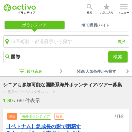


star
検索
お気に入り
メニュー
ボランティア
NPO職員/バイト
選択
検索
filter_list
絞り込み
関連/人気条件から探す
シニアも参加可能な国際系海外ボランティア/ツアー募集
海外ツアー/プログラム シニア
filter_list
1-30
/
691
件表示
1日前
注目
海外ボランティア
新着
【ベトナム】急成長の影で困窮す