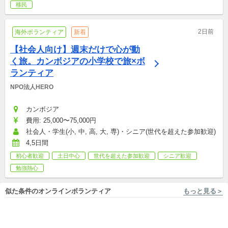
代・ビザ費用などは含まれません）     (14日以内の滞在は、ビザ
移民
が必要なくなり渡航しやすくなりました）
2日前
海外ボランティア
新着
【社会人向け】週末だけで心が動
く旅。カンボジアの小学校で旅×ボ
ランティア
NPO法人HERO
カンボジア
費用: 25,000〜75,000円
社会人・学生(小, 中, 高, 大, 専)・シニア(世代を超えた参加歓迎)
4,5日間
初心者歓迎
土日中心
世代を超えた参加歓迎
シニア歓迎
勉強熱心
似た条件のオンラインボランティア
もっと見る＞