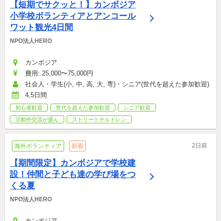
【短期でサクッと！】カンボジア
小学校ボランティアとアンコール
ワット観光4日間
NPO法人HERO
カンボジア
費用: 25,000〜75,000円
社会人・学生(小, 中, 高, 大, 専)・シニア(世代を超えた参加歓迎)
4,5日間
初心者歓迎
世代を超えた参加歓迎
シニア歓迎
活動外交流が盛ん
ストリートチルドレン
2日前
海外ボランティア
新着
【期間限定】カンボジアで学校建
設！仲間と子ども達の学び場をつ
くる夏
NPO法人HERO
カンボジア