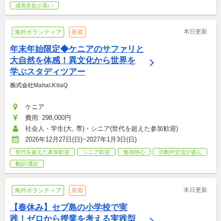
成長意欲が高い
本日更新
海外ボランティア
新着
年末年始限定◆ケニアのサファリと
大自然を体感！異文化から世界を
学ぶスタディツアー
株式会社Mahal.KitaQ
ケニア
費用: 298,000円
社会人・学生(大, 専)・シニア(世代を超えた参加歓迎)
2026年12月27日(日)~2027年1月3日(日)
世代を超えた参加歓迎
シニア歓迎
勉強熱心
活動外交流が盛ん
翻訳/通訳
本日更新
海外ボランティア
新着
【春休み】セブ島の小学校で実
践！ゼロから授業を考える実践型