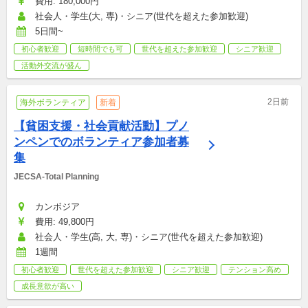
費用: 180,000円
社会人・学生(大, 専)・シニア(世代を超えた参加歓迎)
5日間~
初心者歓迎
短時間でも可
世代を超えた参加歓迎
シニア歓迎
活動外交流が盛ん
2日前
海外ボランティア
新着
【貧困支援・社会貢献活動】プノ
ンペンでのボランティア参加者募
集
JECSA-Total Planning
カンボジア
費用: 49,800円
社会人・学生(高, 大, 専)・シニア(世代を超えた参加歓迎)
1週間
初心者歓迎
世代を超えた参加歓迎
シニア歓迎
テンション高め
成長意欲が高い