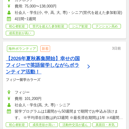
費用: 75,000〜138,000円
社会人・学生(小, 中, 高, 大, 専)・シニア(世代を超えた参加歓迎)
4日間~1週間
初心者歓迎
世代を超えた参加歓迎
シニア歓迎
テンション高め
成長意欲が高い
3日前
海外ボランティア
新着
【2026年夏秋募集開始】幸せの国
フィジーで英語留学しながらボラ
ンティア活動！ 
フィジー留学カラーズ
フィジー
費用: 101,200円
社会人・学生(高, 大, 専)・シニア
留学プログラムは1週間から50週間まで期間でお申込み頂けま
す。 ※平均滞在日数は約13週間 ※最長滞在期間は1年 ※4週間の
留学費用は215,800円～ 　（留学保険・現地遊行費・往復飛行機
初心者歓迎
成長意欲が高い
活動外交流が盛ん
真面目・本気