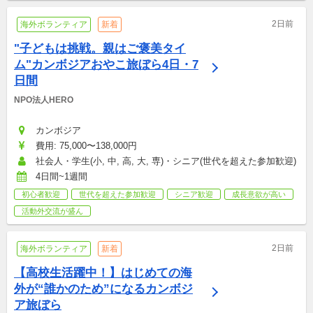
2日前
海外ボランティア
新着
"子どもは挑戦。親はご褒美タイ
ム"カンボジアおやこ旅ぼら4日・7
日間
NPO法人HERO
カンボジア
費用: 75,000〜138,000円
社会人・学生(小, 中, 高, 大, 専)・シニア(世代を超えた参加歓迎)
4日間~1週間
初心者歓迎
世代を超えた参加歓迎
シニア歓迎
成長意欲が高い
活動外交流が盛ん
2日前
海外ボランティア
新着
【高校生活躍中！】はじめての海
外が“誰かのため”になるカンボジ
ア旅ぼら