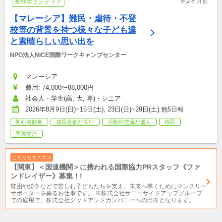
約2ヶ月前
海外ボランティア
【マレーシア】難民・虐待・不登
校等の背景を持つ様々な子ども達
と素晴らしい思い出を
NPO法人NICE国際ワークキャンプセンター
マレーシア
費用: 74,000〜88,000円
社会人・学生(高, 大, 専)・シニア
2026年8月9日(日)~15日(土), 23日(日)~29日(土),他5日程
初心者歓迎
成長意欲が高い
活動外交流が盛ん
移民
国際交流
こちらもオススメ
【関東】＜国連機関＞に携われる国際協力PRスタッフ《ファ
ンドレイザー》募集！!
貧困や紛争などで苦しむ子どもたちを支え、未来へ導くためにマンスリー
サポーターを募るお仕事です。 ※株式会社サニーサイドアップグループ
での雇用で、株式会社グッドアンドカンパニーへの出向となります。