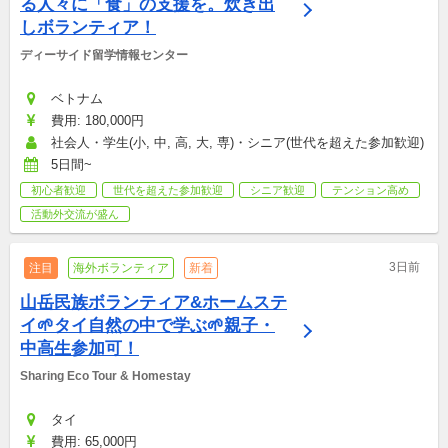
る人々に「食」の支援を。炊き出
しボランティア！
ディーサイド留学情報センター
ベトナム
費用: 180,000円
社会人・学生(小, 中, 高, 大, 専)・シニア(世代を超えた参加歓迎)
5日間~
初心者歓迎
世代を超えた参加歓迎
シニア歓迎
テンション高め
活動外交流が盛ん
3日前
注目
海外ボランティア
新着
山岳民族ボランティア&ホームステ
イ🌱タイ自然の中で学ぶ🌱親子・
中高生参加可！
Sharing Eco Tour & Homestay　
タイ
費用: 65,000円