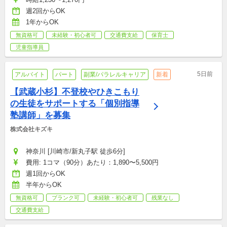
週2回からOK
1年からOK
無資格可
未経験・初心者可
交通費支給
保育士
児童指導員
5日前
アルバイト
パート
副業/パラレルキャリア
新着
【武蔵小杉】不登校やひきこもり
の生徒をサポートする「個別指導
塾講師」を募集
株式会社キズキ
神奈川 [川崎市/新丸子駅 徒歩6分]
費用: 1コマ（90分）あたり：1,890〜5,500円
週1回からOK
半年からOK
無資格可
ブランク可
未経験・初心者可
残業なし
交通費支給