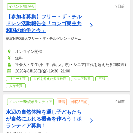
9日前
イベント/講演会
【参加者募集】フリー・ザ・チル
ドレン活動報告会「コンゴ民主共
和国の紛争と今」
認定NPO法人フリー・ザ・チルドレン・ジャパ
ン
オンライン開催
無料
社会人・学生(小, 中, 高, 大, 専)・シニア(世代を超えた参加歓迎)
2026年8月28日(金) 19:30~21:00
リモート可
世代を超えた参加歓迎
シニア歓迎
平和
人身売買
4日前
メンバー/継続ボランティア
新着
締切3日前
水辺の自然体験を通し子どもたち
が自然にふれる機会を作ろう！ボ
ランティア募集！