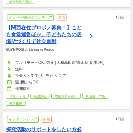
成長意欲が高い
1日前
メンバー/継続ボランティア
新着
【関西在住プロボノ募集！】こど
も食堂運営ほか。子どもたちの居
場所づくりで社会貢献
認定NPO法人 Living in Peace
フルリモートOK, 奈良 [大和高田市/高田駅 徒歩8分]
無料
社会人・学生(大, 専)・シニア
週1回からOK
長期歓迎
リモート可
勉強熱心
成長意欲が高い
真面目・本気
教育格差
1日前
インターンシップ
新着
探究活動のサポートをしたい方必