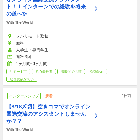
ト！！インターンでの経験を将来
の道へ✨
With The World
フルリモート勤務
無料
大学生・専門学生
週2~3回
1ヶ月間~3ヶ月間
リモート可
初心者歓迎
短時間でも可
勉強熱心
成長意欲が高い
4日前
インターンシップ
新着
【8/18〆切】空きコマでオンライン
国際交流のアシスタントしません
か？？
With The World