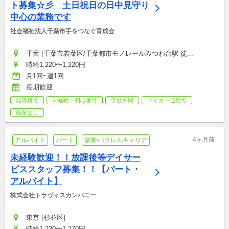
ト募集☆彡　土日祝日の日中見守り
中心の業務です
社会福祉法人千葉市手をつなぐ育成会
千葉 [千葉市若葉区/千葉都市モノレールみつわ台駅 徒...
時給1,220〜1,220円
月1回~週1回
長期歓迎
無資格可
未経験・初心者可
学歴不問
マイカー通勤可
残業なし
4ヶ月前
アルバイト
パート
副業/パラレルキャリア
未経験歓迎！！放課後等デイサー
ビススタッフ募集！！【パート・
アルバイト】
株式会社トラヴィスカンパニー
東京 [杉並区]
時給1,230〜1,270円