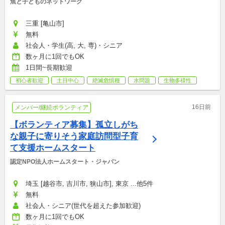
魚と子どものネットワーク
三重 [亀山市]
無料
社会人・学生(高, 大, 専)・シニア
数ヶ月に1回でもOK
1日間~長期歓迎
初心者歓迎
土日中心
絶滅危惧種
水問題
生物多様性
16日前
メンバー/継続ボランティア
【ボランティア募集】孤立しがち
な親子に寄りそう家庭訪問型子育
て支援ホームスタート
認定NPO法人ホームスタート・ジャパン
埼玉 [越谷市, 吉川市, 狭山市], 東京 ...他5件
無料
社会人・シニア(世代を超えた参加歓迎)
数ヶ月に1回でもOK