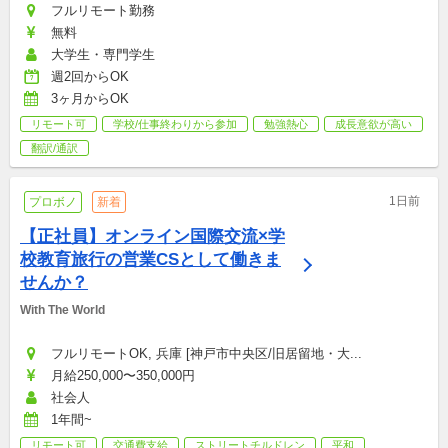
フルリモート勤務
無料
大学生・専門学生
週2回からOK
3ヶ月からOK
リモート可
学校/仕事終わりから参加
勉強熱心
成長意欲が高い
翻訳/通訳
1日前
プロボノ
新着
【正社員】オンライン国際交流×学
校教育旅行の営業CSとして働きま
せんか？
With The World
フルリモートOK, 兵庫 [神戸市中央区/旧居留地・大...
月給250,000〜350,000円
社会人
1年間~
リモート可
交通費支給
ストリートチルドレン
平和