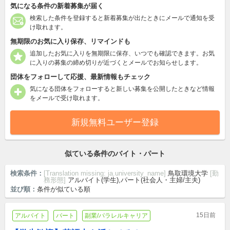
気になる条件の新着募集が届く
検索した条件を登録すると新着募集が出たときにメールで通知を受
け取れます。
無期限のお気に入り保存、リマインドも
追加したお気に入りを無期限に保存、いつでも確認できます。お気
に入りの募集の締め切りが近づくとメールでお知らせします。
団体をフォローして応援、最新情報もチェック
気になる団体をフォローすると新しい募集を公開したときなど情報
をメールで受け取れます。
新規無料ユーザー登録
似ている条件のバイト・パート
検索条件：
[Translation missing: ja.university_name]
鳥取環境大学
[勤
務形態]
アルバイト(学生),パート(社会人・主婦/主夫)
並び順：
条件が似ている順
15日前
アルバイト
パート
副業/パラレルキャリア