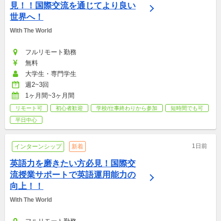
見！！国際交流を通じてより良い
世界へ！
With The World
フルリモート勤務
無料
大学生・専門学生
週2~3回
1ヶ月間~3ヶ月間
リモート可
初心者歓迎
学校/仕事終わりから参加
短時間でも可
平日中心
1日前
インターンシップ
新着
英語力を磨きたい方必見！国際交
流授業サポートで英語運用能力の
向上！！
With The World