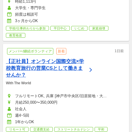
時給1,113円
大学生・専門学生
頻度は相談可
3ヶ月からOK
学校/仕事終わりから参加
平日中心
いじめ
家庭崩壊
教育格差
1日前
メンバー/継続ボランティア
新着
【正社員】オンライン国際交流×学
校教育旅行の営業CSとして働きま
せんか？
With The World
フルリモートOK, 兵庫 [神戸市中央区/旧居留地・大...
月給250,000〜350,000円
社会人
週4~5回
1年からOK
リモート可
交通費支給
ストリートチルドレン
平和