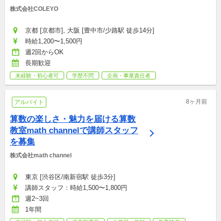
株式会社COLEYO
京都 [京都市], 大阪 [豊中市/少路駅 徒歩14分]
時給1,200〜1,500円
週2回からOK
長期歓迎
未経験・初心者可
学歴不問
企画・事業責任者
8ヶ月前
アルバイト
算数の楽しさ・魅力を届ける算数
教室math channelで講師スタッフ
を募集
株式会社math channel
東京 [渋谷区/南新宿駅 徒歩3分]
講師スタッフ：時給1,500〜1,800円
週2~3回
1年間