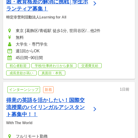
困・教育格差の解消に挑戦│学生ボ
ランティア募集！
特定非営利活動法人Learning for All
東京 [葛飾区/青砥駅 徒歩1分, 世田谷区/...他2件
無料
大学生・専門学生
週1回からOK
45日間~90日間
初心者歓迎
学校/仕事終わりから参加
交通費支給
成長意欲が高い
真面目・本気
1日前
インターンシップ
新着
得意の英語を活かしたい！国際交
流授業のバイリンガルアシスタン
ト募集中！！
With The World
フルリモート勤務