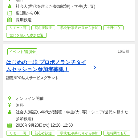
社会人(世代を超えた参加歓迎)・学生(大, 専)
週1回からOK
長期歓迎
リモート可
初心者歓迎
学校/仕事終わりから参加
土日中心
世代を超えた参加歓迎
16日前
イベント/講演会
はじめの一歩 プロボノランチタイ
ムセッション参加者募集！
認定NPO法人サービスグラント
オンライン開催
無料
社会人(幅広い年代が活躍)・学生(大, 専)・シニア(世代を超えた
参加歓迎)
2026年9月23日(水) 12:20~12:50
リモート可
初心者歓迎
学校/仕事終わりから参加
短時間でも可