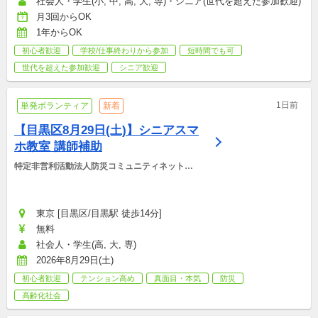
社会人・学生(小, 中, 高, 大, 専)・シニア(世代を超えた参加歓迎)
月3回からOK
1年からOK
初心者歓迎
学校/仕事終わりから参加
短時間でも可
世代を超えた参加歓迎
シニア歓迎
1日前
単発ボランティア
新着
【目黒区8月29日(土)】シニアスマ
ホ教室 講師補助
特定非営利活動法人防災コミュニティネットワ
ーク
東京 [目黒区/目黒駅 徒歩14分]
無料
社会人・学生(高, 大, 専)
2026年8月29日(土)
初心者歓迎
テンション高め
真面目・本気
防災
高齢化社会