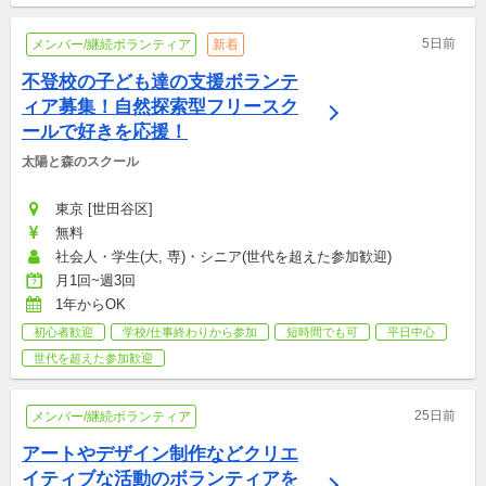
5日前
メンバー/継続ボランティア
新着
不登校の子ども達の支援ボランテ
ィア募集！自然探索型フリースク
ールで好きを応援！
太陽と森のスクール
東京 [世田谷区]
無料
社会人・学生(大, 専)・シニア(世代を超えた参加歓迎)
月1回~週3回
1年からOK
初心者歓迎
学校/仕事終わりから参加
短時間でも可
平日中心
世代を超えた参加歓迎
25日前
メンバー/継続ボランティア
アートやデザイン制作などクリエ
イティブな活動のボランティアを