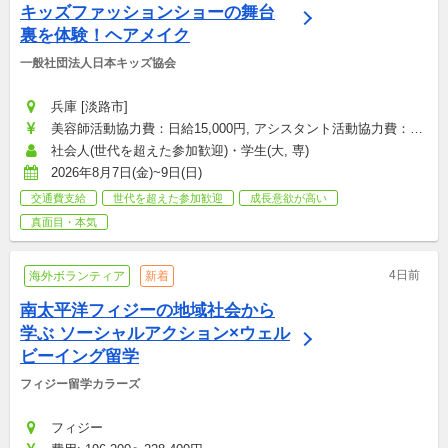
キッズファッションショーの舞台
裏を体験！ヘアメイク
一般社団法人日本キッズ協会
兵庫 [淡路市]
美容師活動協力費：日給15,000円, アシスタント活動協力費：日
給5,000円
社会人(世代を超えた参加歓迎)・学生(大, 専)
2026年8月7日(金)~9日(日)
交通費支給
世代を超えた参加歓迎
成長意欲が高い
真面目・本気
4日前
海外ボランティア
新着
南太平洋フィジーの地域社会から
学ぶ ソーシャルアクション×ウェル
ビーイング留学
フィジー留学カラーズ
フィジー