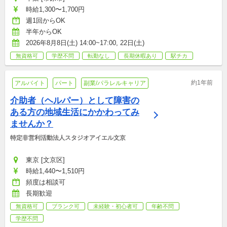
時給1,300〜1,700円
週1回からOK
半年からOK
2026年8月8日(土) 14:00~17:00, 22日(土)
無資格可
学歴不問
転勤なし
長期休暇あり
駅チカ
約1年前
アルバイト
パート
副業/パラレルキャリア
介助者（ヘルパー）として障害の
ある方の地域生活にかかわってみ
ませんか？
特定非営利活動法人スタジオアイエル文京
東京 [文京区]
時給1,440〜1,510円
頻度は相談可
長期歓迎
無資格可
ブランク可
未経験・初心者可
年齢不問
学歴不問