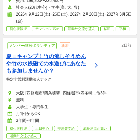
費用: 196,200〜228,400円
社会人(20代中心)・学生(高, 大, 専)
2026年9月12日(土)~26日(土), 2027年2月20日(土)~2027年3月5日
(金)
初心者歓迎
テンション高め
活動外交流が盛ん
移民
平和
2日前
メンバー/継続ボランティア
新着
夏＝キャンプ！竹の流しそうめん
や竹の水鉄砲での水遊びにあなた
も参加しませんか？
特定非営利活動法人ナック
大阪 [四條畷市/四条畷駅, 四條畷市/四条畷...他3件
無料
大学生・専門学生
月1回からOK
3年間~4年間
初心者歓迎
土日中心
交通費支給
成長意欲が高い
活動外交流が盛ん