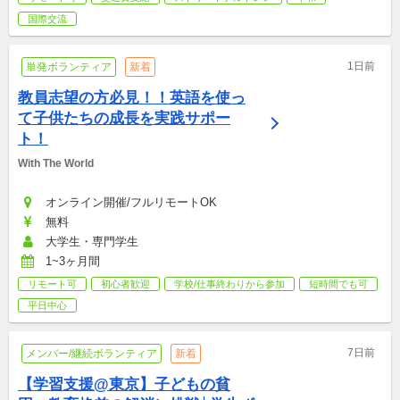
国際交流
1日前
単発ボランティア
新着
教員志望の方必見！！英語を使っ
て子供たちの成長を実践サポー
ト！
With The World
オンライン開催/フルリモートOK
無料
大学生・専門学生
1~3ヶ月間
リモート可
初心者歓迎
学校/仕事終わりから参加
短時間でも可
平日中心
7日前
メンバー/継続ボランティア
新着
【学習支援@東京】子どもの貧