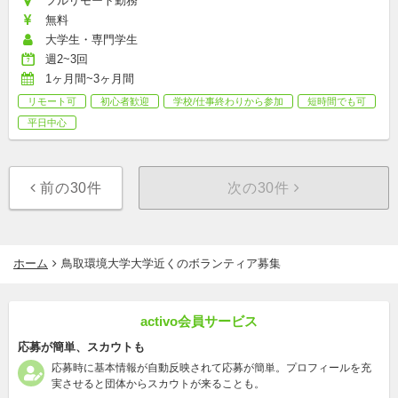
フルリモート勤務
無料
大学生・専門学生
週2~3回
1ヶ月間~3ヶ月間
リモート可
初心者歓迎
学校/仕事終わりから参加
短時間でも可
平日中心
前の30件
次の30件
ホーム
鳥取環境大学大学近くのボランティア募集
activo会員サービス
応募が簡単、スカウトも
応募時に基本情報が自動反映されて応募が簡単。プロフィールを充
実させると団体からスカウトが来ることも。