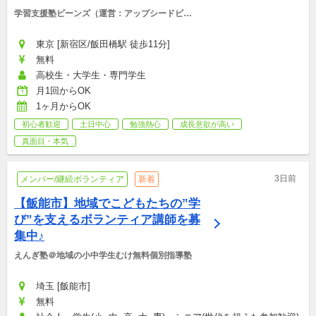
学習支援塾ビーンズ（運営：アップシードビー
ンズ非営利型株式会社）
東京 [新宿区/飯田橋駅 徒歩11分]
無料
高校生・大学生・専門学生
月1回からOK
1ヶ月からOK
初心者歓迎
土日中心
勉強熱心
成長意欲が高い
真面目・本気
3日前
メンバー/継続ボランティア
新着
【飯能市】地域でこどもたちの”学
び”を支えるボランティア講師を募
集中♪
えんぎ塾＠地域の小中学生むけ無料個別指導塾
埼玉 [飯能市]
無料