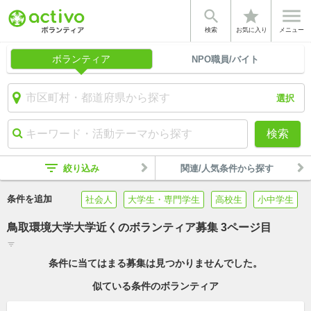


star
検索
お気に入り
メニュー
ボランティア
NPO職員/バイト
選択
検索
filter_list
絞り込み
関連/人気条件から探す
条件を追加
社会人
大学生・専門学生
高校生
小中学生
鳥取環境大学大学近くのボランティア募集 3ページ目
filter_list
条件に当てはまる募集は見つかりませんでした。
似ている条件のボランティア