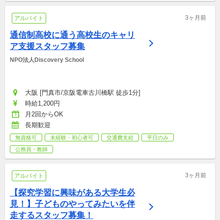
3ヶ月前
アルバイト
通信制高校に通う高校生のキャリ
ア支援スタッフ募集
NPO法人Discovery School
大阪 [門真市/京阪電車古川橋駅 徒歩1分]
時給1,200円
月2回からOK
長期歓迎
無資格可
未経験・初心者可
交通費支給
平日のみ
公務員・教師
3ヶ月前
アルバイト
【探究学習に興味がある大学生必
見！】子どものやってみたいを伴
走するスタッフ募集！