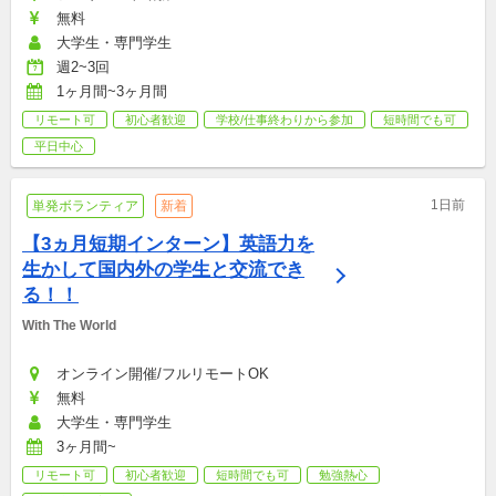
無料
大学生・専門学生
週2~3回
1ヶ月間~3ヶ月間
リモート可
初心者歓迎
学校/仕事終わりから参加
短時間でも可
平日中心
1日前
単発ボランティア
新着
【3ヵ月短期インターン】英語力を
生かして国内外の学生と交流でき
る！！
With The World
オンライン開催/フルリモートOK
無料
大学生・専門学生
3ヶ月間~
リモート可
初心者歓迎
短時間でも可
勉強熱心