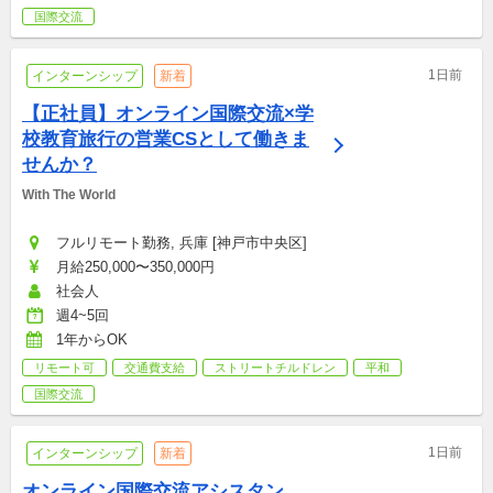
国際交流
1日前
インターンシップ
新着
【正社員】オンライン国際交流×学
校教育旅行の営業CSとして働きま
せんか？
With The World
フルリモート勤務, 兵庫 [神戸市中央区]
月給250,000〜350,000円
社会人
週4~5回
1年からOK
リモート可
交通費支給
ストリートチルドレン
平和
国際交流
1日前
インターンシップ
新着
オンライン国際交流アシスタン