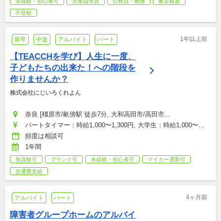
未経験・初心者可
児童指導員
公務員・教師
教育格差
不登校
1年以上前
新卒
中途
アルバイト
パート
【TEACCHを学び】人生に一度、
子どもたちの出来た！への階段を
作りませんか？
株式会社にじいろくれよん
奈良 [橿原市/畝傍駅 徒歩7分, 大和高田市/高田市...
パートタイマー：時給1,000〜1,300円, 大学生：時給1,000〜
1,100円, 契約社員(正社員登用あり)：月給180,000〜300,000円, 
頻度は相談可
店舗トップ：月給300,000〜400,000円
1年間
無資格可
ブランク可
未経験・初心者可
マイカー通勤可
交通費支給
4ヶ月前
アルバイト
パート
障害者グループホームのアルバイ