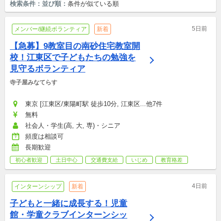
検索条件：
並び順：
条件が似ている順
5日前
メンバー/継続ボランティア
新着
【急募】9教室目の南砂住宅教室開
校！江東区で子どもたちの勉強を
見守るボランティア
寺子屋みなてらす
東京 [江東区/東陽町駅 徒歩10分, 江東区...他7件
無料
社会人・学生(高, 大, 専)・シニア
頻度は相談可
長期歓迎
初心者歓迎
土日中心
交通費支給
いじめ
教育格差
4日前
インターンシップ
新着
子どもと一緒に成長する！児童
館・学童クラブインターンシッ