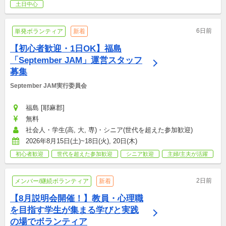
土日中心
6日前
単発ボランティア
新着
【初心者歓迎・1日OK】福島
「September JAM」運営スタッフ
募集
September JAM実行委員会
福島 [耶麻郡]
無料
社会人・学生(高, 大, 専)・シニア(世代を超えた参加歓迎)
2026年8月15日(土)~18日(火), 20日(木)
初心者歓迎
世代を超えた参加歓迎
シニア歓迎
主婦/主夫が活躍
2日前
メンバー/継続ボランティア
新着
【8月説明会開催！】教員・心理職
を目指す学生が集まる学びと実践
の場でボランティア