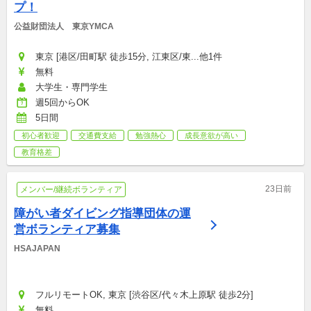
プ！
公益財団法人　東京YMCA
東京 [港区/田町駅 徒歩15分, 江東区/東...他1件
無料
大学生・専門学生
週5回からOK
5日間
初心者歓迎
交通費支給
勉強熱心
成長意欲が高い
教育格差
23日前
メンバー/継続ボランティア
障がい者ダイビング指導団体の運
営ボランティア募集
HSAJAPAN
フルリモートOK, 東京 [渋谷区/代々木上原駅 徒歩2分]
無料