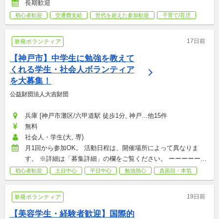
長期歓迎
初心者歓迎
交通費支給
世代を超えた参加歓迎
子育て/育児
17日前
単発ボランティア
【神戸市】中学生に勉強を教えて
くれる学生・社会人ボランティア
を大募集！
公益財団法人大吉財団
兵庫 [神戸市灘区/六甲道駅 徒歩1分, 神戸...他15件
無料
社会人・学生(大, 専)
月1回から参加OK。 活動日程は、開催場所によって異なりま
す。 ※詳細は「募集詳細」の欄をご覧ください。 ーーーーーー
ーーーー ※祝日及び年末年始（12月29日～1月3日）は活動を休
初心者歓迎
土日中心
平日中心
勉強熱心
真面目・本気
止します。
19日前
単発ボランティア
【美容学生・経験者歓迎】国際的