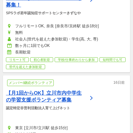
募集！
SPSラボ若年認知症サポートセンターきずなや
フルリモートOK, 奈良 [奈良市/京終駅 徒歩18分]
無料
社会人(世代を超えた参加歓迎)・学生(高, 大, 専)
数ヶ月に1回でもOK
長期歓迎
リモート可
初心者歓迎
学校/仕事終わりから参加
短時間でも可
世代を超えた参加歓迎
16日前
メンバー/継続ボランティア
【月1回からOK】立川市内中学生
の学習支援ボランティア募集
認定特定非営利活動法人育て上げネット
東京 [立川市/立川駅 徒歩15分]