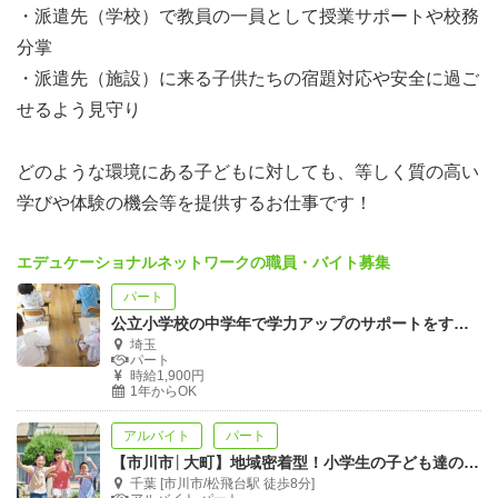
・派遣先（学校）で教員の一員として授業サポートや校務
分掌
・派遣先（施設）に来る子供たちの宿題対応や安全に過ご
せるよう見守り
どのような環境にある子どもに対しても、等しく質の高い
学びや体験の機会等を提供するお仕事です！
エデュケーショナルネットワークの職員・バイト募集
パート
公立小学校の中学年で学力アップのサポートをする仕事です！
埼玉
パート
時給1,900円
1年からOK
アルバイト
パート
【市川市│大町】地域密着型！小学生の子ども達の居場所創りに貢献しませんか！？
千葉 [市川市/松飛台駅 徒歩8分]