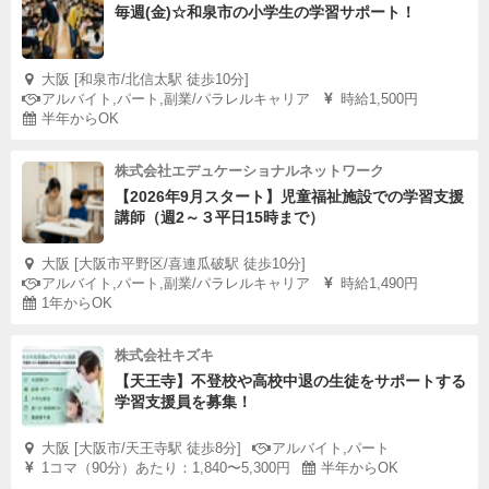
毎週(金)☆和泉市の小学生の学習サポート！
大阪 [和泉市/北信太駅 徒歩10分]
アルバイト,パート,副業/パラレルキャリア
時給1,500円
半年からOK
株式会社エデュケーショナルネットワーク
【2026年9月スタート】児童福祉施設での学習支援
講師（週2～３平日15時まで）
大阪 [大阪市平野区/喜連瓜破駅 徒歩10分]
アルバイト,パート,副業/パラレルキャリア
時給1,490円
1年からOK
株式会社キズキ
【天王寺】不登校や高校中退の生徒をサポートする
学習支援員を募集！
大阪 [大阪市/天王寺駅 徒歩8分]
アルバイト,パート
1コマ（90分）あたり：1,840〜5,300円
半年からOK