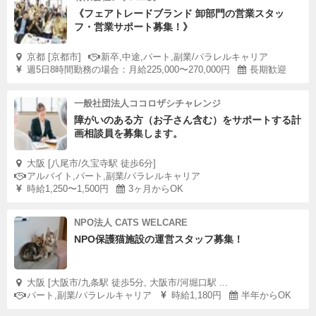
《フェアトレードブランド 卸部門の営業スタッ
フ・営業サポート募集！》
京都 [京都市]
新卒,中途,パート,副業/パラレルキャリア
週5日8時間勤務の場合：月給225,000〜270,000円
長期歓迎
一般社団法人ココロザシチャレンジ
障がいのある方（お子さん含む）をサポートする計
画相談員を募集します。
大阪 [八尾市/久宝寺駅 徒歩6分]
アルバイト,パート,副業/パラレルキャリア
時給1,250〜1,500円
3ヶ月からOK
NPO法人 CATS WELCARE
NPO保護猫施設の運営スタッフ募集！
大阪 [大阪市/九条駅 徒歩5分, 大阪市/河堀口駅 ...
パート,副業/パラレルキャリア
時給1,180円
半年からOK