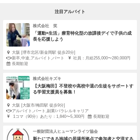
注目アルバイト
株式会社 笑
「運動×生活」療育特化型の放課後デイで子供の成
長を応援しよう
大阪 [堺市北区/新金岡駅 徒歩20分]
新卒,中途,アルバイト,パート
社員：月給255,000〜280,000円
長期歓迎
株式会社キズキ
【大阪梅田】不登校や高校中退の生徒をサポートす
る学習支援員を募集！
大阪 [大阪市/梅田駅 徒歩9分]
アルバイト,パート,副業/パラレルキャリア
1コマ（90分）あたり：1,840〜5,300円
長期歓迎
一般財団法人ヒューマンライツ協会
新たにできる地域の居場所拠点で参加者と交流する