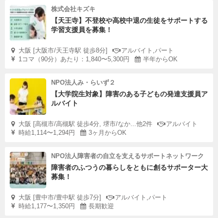
株式会社キズキ
【天王寺】不登校や高校中退の生徒をサポートする
学習支援員を募集！
大阪 [大阪市/天王寺駅 徒歩8分]
アルバイト,パート
1コマ（90分）あたり：1,840〜5,300円
半年からOK
NPO法人み・らいず２
【大学院生対象】障害のある子どもの発達支援員ア
ルバイト
大阪 [高槻市/高槻駅 徒歩4分, 堺市/なか...他2件
アルバイト
時給1,114〜1,294円
3ヶ月からOK
NPO法人障害者の自立を支えるサポートネットワーク
障害者のふつうの暮らしをともに創るサポーター大
募集！
大阪 [豊中市/豊中駅 徒歩7分]
アルバイト,パート
時給1,177〜1,350円
長期歓迎