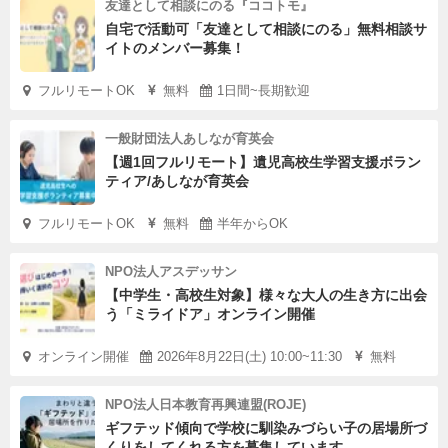
友達として相談にのる『ココトモ』
自宅で活動可「友達として相談にのる」無料相談サ
イトのメンバー募集！
フルリモートOK
無料
1日間~長期歓迎
一般財団法人あしなが育英会
【週1回フルリモート】遺児高校生学習支援ボラン
ティア/あしなが育英会
フルリモートOK
無料
半年からOK
NPO法人アスデッサン
【中学生・高校生対象】様々な大人の生き方に出会
う「ミライドア」オンライン開催
オンライン開催
2026年8月22日(土) 10:00~11:30
無料
NPO法人日本教育再興連盟(ROJE)
ギフテッド傾向で学校に馴染みづらい子の居場所づ
くりをしてくれる方を募集しています