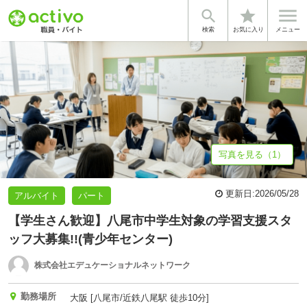


star
基本情報
体験談・雰囲気
企業情報
検索
お気に入り
メニュー
写真を見る（1）
更新日:
2026/05/28
アルバイト
パート
【学生さん歓迎】八尾市中学生対象の学習支援スタ
ッフ大募集!!(青少年センター)
株式会社エデュケーショナルネットワーク
勤務場所
大阪 [八尾市/近鉄八尾駅 徒歩10分]