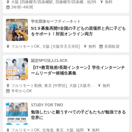
大阪 [四條畷市/四条畷駅, 四條畷市/四条畷...他3件
無料
3年間~4年間
学生団体セーフティ―ネット
5/1９募集再開‼全国の子どもの居場所と共に子ども
をサポート！対面オンライン両方
フルリモートOK, 大阪 [大阪市天王寺区]
無料
長期歓迎
認定NPO法人CLACK
【IT×教育格差/長期インターン】学生インターンチ
ームリーダー候補生募集
フルリモート勤務, 東京 [中野区], 大阪 [大阪市...
無料
半年からOK
STUDY FOR TWO
勉強したいと願うすべての子どもたちが勉強できる
世界に
フルリモートOK, 北海道, 東京, 大阪, 福岡
無料