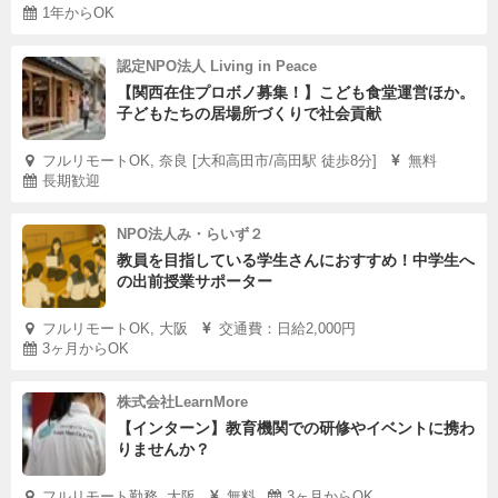
1年からOK
認定NPO法人 Living in Peace
【関西在住プロボノ募集！】こども食堂運営ほか。
子どもたちの居場所づくりで社会貢献
フルリモートOK, 奈良 [大和高田市/高田駅 徒歩8分]
無料
長期歓迎
NPO法人み・らいず２
教員を目指している学生さんにおすすめ！中学生へ
の出前授業サポーター
フルリモートOK, 大阪
交通費：日給2,000円
3ヶ月からOK
株式会社LearnMore
【インターン】教育機関での研修やイベントに携わ
りませんか？
フルリモート勤務, 大阪
無料
3ヶ月からOK