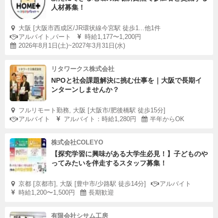
人材募集！
大阪 [大阪市西成区/JR環状線今宮駅 徒歩1...他1件
アルバイト,パート
時給1,177〜1,200円
2026年8月1日(土)~2027年3月31日(水)
リタワークス株式会社
NPOと社会課題解決に挑む仕事を｜大阪で長期イ
ンターンしませんか？
フルリモート勤務, 大阪 [大阪市/肥後橋駅 徒歩15分]
アルバイト
アルバイト：時給1,280円
半年からOK
株式会社COLEYO
【探究学習に興味がある大学生必見！】子どものや
ってみたいを伴走するスタッフ募集！
京都 [京都市], 大阪 [豊中市/少路駅 徒歩14分]
アルバイト
時給1,200〜1,500円
長期歓迎
有限会社シサム工房