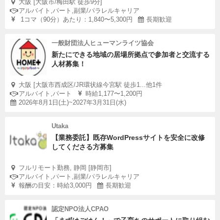
大阪 [大阪市/梅田駅 徒歩9分]
アルバイト,パート,副業/パラレルキャリア
1コマ（90分）あたり：1,840〜5,300円
長期歓迎
一般財団法人ヒューマンライツ協会
新たにできる地域の居場所拠点で参加者と交流する
人材募集！
大阪 [大阪市西成区/JR環状線今宮駅 徒歩1...他1件
アルバイト,パート
時給1,177〜1,200円
2026年8月1日(土)~2027年3月31日(水)
Utaka
【業務委託】既存WordPressサイトを安全に改修
してくださる方募集
フルリモート勤務, 静岡 [静岡市]
アルバイト,パート,副業/パラレルキャリア
報酬の目安：時給3,000円
長期歓迎
認定NPO法人CPAO