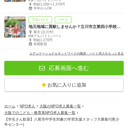
アルバイト,パート
時給1,200〜1,370円
半年からOK
アルバイト
パート
地元地域に貢献しませんか？立川市立第四小学校放課後子ども教室「くるプレ」
東京 [立川市]
アルバイト,パート
時給1,270円
長期歓迎
エデュケーショナルネットワークの職員・バイト求人をもっと見る
応募画面へ進む
お気に入りに追加
ホーム
NPO求人
大阪のNPO求人募集一覧
大阪でのこども・教育系NPO求人募集一覧
【学生さん歓迎】八尾市中学生対象の学習支援スタッフ大募集!!(青少
年センター)