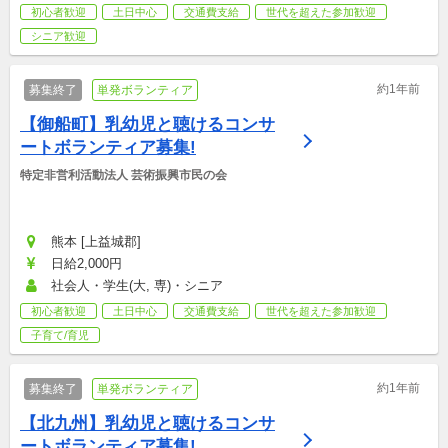
初心者歓迎
土日中心
交通費支給
世代を超えた参加歓迎
シニア歓迎
約1年前
募集終了
単発ボランティア
【御船町】乳幼児と聴けるコンサ
ートボランティア募集!
特定非営利活動法人 芸術振興市民の会
熊本 [上益城郡]
日給2,000円
社会人・学生(大, 専)・シニア
初心者歓迎
土日中心
交通費支給
世代を超えた参加歓迎
子育て/育児
約1年前
募集終了
単発ボランティア
【北九州】乳幼児と聴けるコンサ
ートボランティア募集!