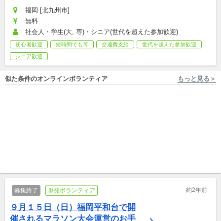
福岡 [北九州市]
無料
社会人・学生(大, 専)・シニア(世代を超えた参加歓迎)
初心者歓迎
短時間でも可
交通費支給
世代を超えた参加歓迎
シニア歓迎
似た条件のオンラインボランティア
もっと見る＞
フルリモートOK, 埼玉 [さいたま市], 千...他2件 NPO法人/学生団体CORUNUM
フルリモートOK, 埼玉 [さいたま市], 千...他2件 NPO法人/学生団体CORUNUM
【挑戦者募集】学生NPOボラ
【成長したい人!集まれ！】学
ンティアでやりたいことに挑
生NPOボランティアで自分を
戦しませんか？
団体メンバー/継続ボランティア
成長させませんか？?
団体メンバー/継続ボランティア
約2年前
募集終了
単発ボランティア
９月１５日（日）福岡平和台で開
催されるマラソン大会運営のお手