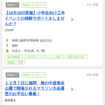
11ヶ月前
募集終了
単発ボランティア
【10月19日実施】小学生向け工作
イベントの体験サポートをしませ
んか？
CAN!P
福岡 [福岡市/博多駅 徒歩1分]
無料
社会人・学生(高, 大, 専)
初心者歓迎
平日中心
テンション高め
成長意欲が高い
真面目・本気
10ヶ月前
募集終了
単発ボランティア
１２月７日に福岡　海の中道海浜
公園で開催されるマラソン大会運
営のお手伝い募集！
倉田敬太