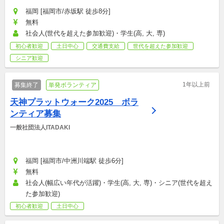
福岡 [福岡市/赤坂駅 徒歩8分]
無料
社会人(世代を超えた参加歓迎)・学生(高, 大, 専)
初心者歓迎
土日中心
交通費支給
世代を超えた参加歓迎
シニア歓迎
1年以上前
募集終了
単発ボランティア
天神プラットウォーク2025　ボラ
ンティア募集
一般社団法人ITADAKI
福岡 [福岡市/中洲川端駅 徒歩6分]
無料
社会人(幅広い年代が活躍)・学生(高, 大, 専)・シニア(世代を超え
た参加歓迎)
初心者歓迎
土日中心