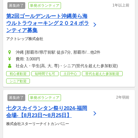
1年以上前
募集終了
単発ボランティア
第2回ゴールデンルート沖縄美ら海
ウルトラウォーキング２０２4 ボラ
ンティア募集
アクトレップ株式会社
沖縄 [那覇市/県庁前駅 徒歩7分, 那覇市/...他2件
費用: 3,000円
社会人・学生(高, 大, 専)・シニア(世代を超えた参加歓迎)
初心者歓迎
短時間でも可
土日中心
世代を超えた参加歓迎
シニア歓迎
2年弱前
募集終了
単発ボランティア
七夕スカイランタン祭り2024-福岡
会場-【8月23日〜8月25日】
株式会社スターリーナイトカンパニー