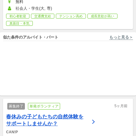
無料
社会人・学生(大, 専)
初心者歓迎
交通費支給
テンション高め
成長意欲が高い
真面目・本気
似た条件のアルバイト・パート
もっと見る＞
福岡 [福岡市] 株式会社日本福祉開発機構
福岡 [福岡市/西鉄福岡駅 徒歩2分, 福岡市中央区] 特定非営利活動法人あいむ
人の役に立つお仕事してみま
警固界隈の子ども・若者に寄
せんか
り添うスタッフを募集！
中途,アルバイト,パート,副業/パラレルキャリア
パート,副業/パラレルキャリア
5ヶ月前
募集終了
単発ボランティア
春休みの子どもたちの自然体験を
サポートしませんか？
CAN!P