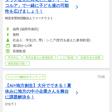
コルア」で一緒に子ども達の可能
性を広げましょう！
特定非営利活動法人ファーナウ２１
福岡 [福岡市南区]
無料
社会人・学生(大, 専)・シニア(世代を超えた参加歓迎)
週1回からOK
長期歓迎
平日中心
世代を超えた参加歓迎
シニア歓迎
主婦/主夫が活躍
成長意欲が高い
7日前
メンバー/継続ボランティア
【AI×地方創生】大分でできる！夏
休みに地方の中小企業さんを舞台
に課題解決を！
ひなてく