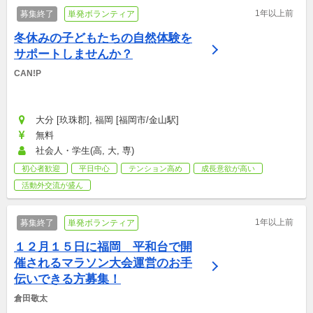
1年以上前
募集終了
単発ボランティア
冬休みの子どもたちの自然体験を
サポートしませんか？
CAN!P
大分 [玖珠郡], 福岡 [福岡市/金山駅]
無料
社会人・学生(高, 大, 専)
初心者歓迎
平日中心
テンション高め
成長意欲が高い
活動外交流が盛ん
1年以上前
募集終了
単発ボランティア
１２月１５日に福岡　平和台で開
催されるマラソン大会運営のお手
伝いできる方募集！
倉田敬太