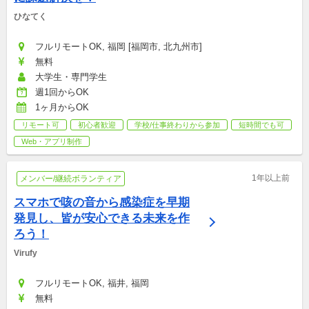
ひなてく
フルリモートOK, 福岡 [福岡市, 北九州市]
無料
大学生・専門学生
週1回からOK
1ヶ月からOK
リモート可
初心者歓迎
学校/仕事終わりから参加
短時間でも可
Web・アプリ制作
1年以上前
メンバー/継続ボランティア
スマホで咳の音から感染症を早期
発見し、皆が安心できる未来を作
ろう！
Virufy
フルリモートOK, 福井, 福岡
無料