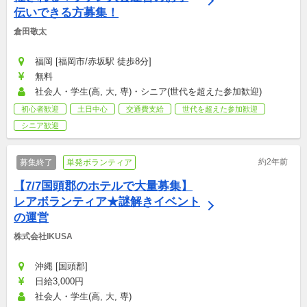
伝いできる方募集！
倉田敬太
福岡 [福岡市/赤坂駅 徒歩8分]
無料
社会人・学生(高, 大, 専)・シニア(世代を超えた参加歓迎)
初心者歓迎
土日中心
交通費支給
世代を超えた参加歓迎
シニア歓迎
約2年前
募集終了
単発ボランティア
【7/7国頭郡のホテルで大量募集】
レアボランティア★謎解きイベント
の運営
株式会社IKUSA
沖縄 [国頭郡]
日給3,000円
社会人・学生(高, 大, 専)