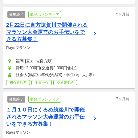
5ヶ月前
募集終了
単発ボランティア
2月22日に直方遠賀川で開催される
マラソン大会運営のお手伝いをで
きる方募集！
Raysマラソン
福岡 [直方市/直方駅]
費用: 2,000円(交通費2,000円含む)
社会人(幅広い年代が活躍)・学生(高, 大, 専)
初心者歓迎
土日中心
交通費支給
7ヶ月前
募集終了
単発ボランティア
１月１０日にくるめ筑後川で開催
されるマラソン大会運営のお手伝
いをできる方募集！
Raysマラソン