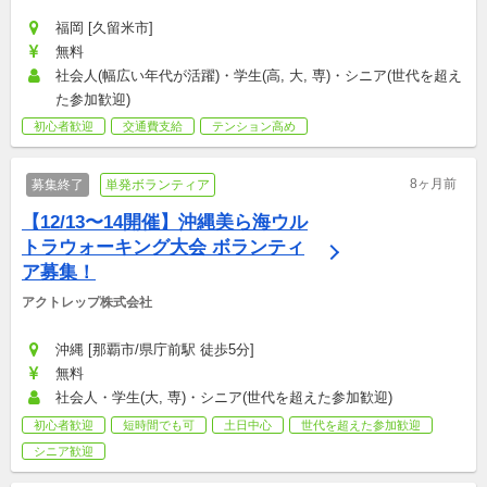
福岡 [久留米市]
無料
社会人(幅広い年代が活躍)・学生(高, 大, 専)・シニア(世代を超え
た参加歓迎)
初心者歓迎
交通費支給
テンション高め
8ヶ月前
募集終了
単発ボランティア
【12/13〜14開催】沖縄美ら海ウル
トラウォーキング大会 ボランティ
ア募集！
アクトレップ株式会社
沖縄 [那覇市/県庁前駅 徒歩5分]
無料
社会人・学生(大, 専)・シニア(世代を超えた参加歓迎)
初心者歓迎
短時間でも可
土日中心
世代を超えた参加歓迎
シニア歓迎