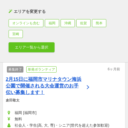
エリアを変更する
オンラインも含む
福岡
沖縄
佐賀
熊本
宮崎
エリア一覧から選択
6ヶ月前
募集終了
単発ボランティア
2月15日に福岡市マリナタウン海浜
公園で開催される大会運営のお手
伝い募集します！
倉田敬太
福岡 [福岡市]
無料
社会人・学生(高, 大, 専)・シニア(世代を超えた参加歓迎)