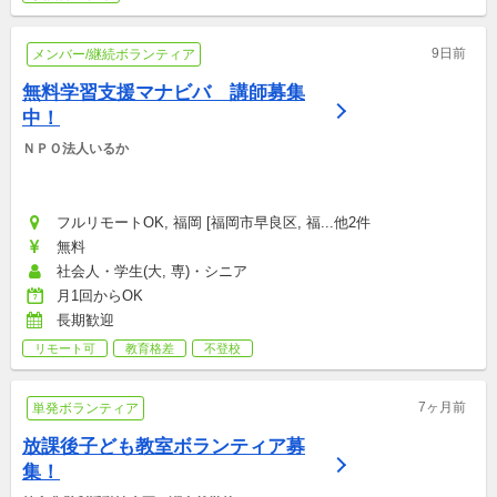
9日前
メンバー/継続ボランティア
無料学習支援マナビバ　講師募集
中！
ＮＰＯ法人いるか
フルリモートOK, 福岡 [福岡市早良区, 福...他2件
無料
社会人・学生(大, 専)・シニア
月1回からOK
長期歓迎
リモート可
教育格差
不登校
7ヶ月前
単発ボランティア
放課後子ども教室ボランティア募
集！