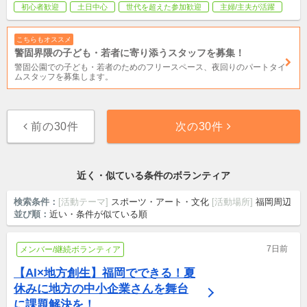
初心者歓迎
土日中心
世代を超えた参加歓迎
主婦/主夫が活躍
こちらもオススメ
警固界隈の子ども・若者に寄り添うスタッフを募集！
警固公園での子ども・若者のためのフリースペース、夜回りのパートタイ
ムスタッフを募集します。
前の30件
次の30件
近く・似ている条件のボランティア
検索条件：
[活動テーマ]
スポーツ・アート・文化
[活動場所]
福岡周辺
並び順：
近い・条件が似ている順
7日前
メンバー/継続ボランティア
【AI×地方創生】福岡でできる！夏
休みに地方の中小企業さんを舞台
に課題解決を！