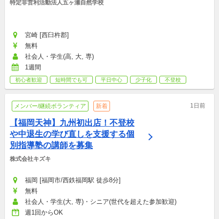
特定非営利活動法人五ヶ瀬自然学校
宮崎 [西臼杵郡]
無料
社会人・学生(高, 大, 専)
1週間
初心者歓迎
短時間でも可
平日中心
少子化
不登校
1日前
メンバー/継続ボランティア
新着
【福岡天神】九州初出店！不登校
や中退生の学び直しを支援する個
別指導塾の講師を募集
株式会社キズキ
福岡 [福岡市/西鉄福岡駅 徒歩8分]
無料
社会人・学生(大, 専)・シニア(世代を超えた参加歓迎)
週1回からOK