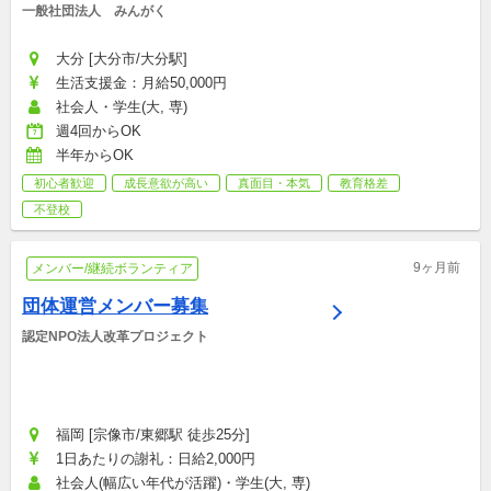
一般社団法人　みんがく
大分 [大分市/大分駅]
生活支援金：月給50,000円
社会人・学生(大, 専)
週4回からOK
半年からOK
初心者歓迎
成長意欲が高い
真面目・本気
教育格差
不登校
9ヶ月前
メンバー/継続ボランティア
団体運営メンバー募集
認定NPO法人改革プロジェクト
福岡 [宗像市/東郷駅 徒歩25分]
1日あたりの謝礼：日給2,000円
社会人(幅広い年代が活躍)・学生(大, 専)