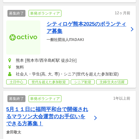
12ヶ月前
募集終了
単発ボランティア
シティロゲ熊本2025のボランティ
ア募集
一般社団法人ITADAKI
熊本 [熊本市/西辛島町駅 徒歩2分]
無料
社会人・学生(高, 大, 専)・シニア(世代を超えた参加歓迎)
土日中心
世代を超えた参加歓迎
シニア歓迎
主婦/主夫が活躍
1年以上前
募集終了
単発ボランティア
5月１１日に福岡平和台で開催され
るマラソン大会運営のお手伝いを
できる方募集！
倉田敬太