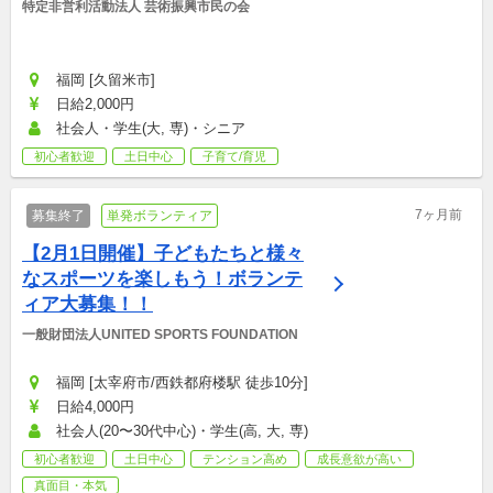
特定非営利活動法人 芸術振興市民の会
福岡 [久留米市]
日給2,000円
社会人・学生(大, 専)・シニア
初心者歓迎
土日中心
子育て/育児
7ヶ月前
募集終了
単発ボランティア
【2月1日開催】子どもたちと様々
なスポーツを楽しもう！ボランテ
ィア大募集！！
一般財団法人UNITED SPORTS FOUNDATION
福岡 [太宰府市/西鉄都府楼駅 徒歩10分]
日給4,000円
社会人(20〜30代中心)・学生(高, 大, 専)
初心者歓迎
土日中心
テンション高め
成長意欲が高い
真面目・本気