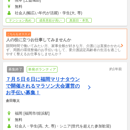
熊本 [上益城郡]
無料
社会人(幅広い年代が活躍)・学生(大, 専)
テンション高め
成長意欲が高い
真面目・本気
こちらもオススメ
人の役に立つお仕事してみませんか
隙間時間で働いてみたい方、家事全般が好きな方、介護には直接かかわら
ず、周囲の環境整備のお手伝いをして、要介護認定高齢者の生活を過ごし
やすく整えるお仕事をしませんか？
約1年前
募集終了
単発ボランティア
７月５日６日に福岡マリナタウン
で開催されるマラソン大会運営の
お手伝い募集！
倉田敬太
福岡 [福岡市/姪浜駅]
無料
社会人・学生(高, 大, 専)・シニア(世代を超えた参加歓迎)