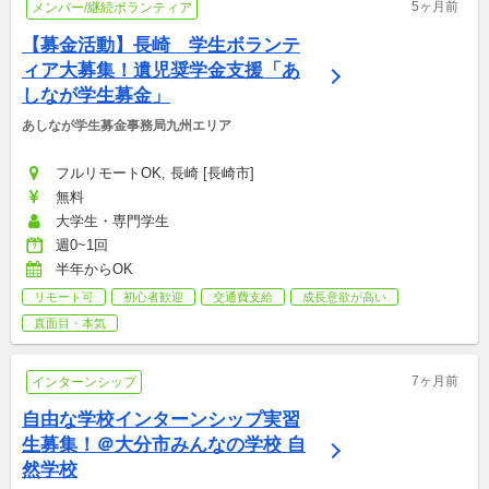
5ヶ月前
メンバー/継続ボランティア
【募金活動】長崎　学生ボランテ
ィア大募集！遺児奨学金支援「あ
しなが学生募金」
あしなが学生募金事務局九州エリア
フルリモートOK, 長崎 [長崎市]
無料
大学生・専門学生
週0~1回
半年からOK
リモート可
初心者歓迎
交通費支給
成長意欲が高い
真面目・本気
7ヶ月前
インターンシップ
自由な学校インターンシップ実習
生募集！＠大分市みんなの学校 自
然学校