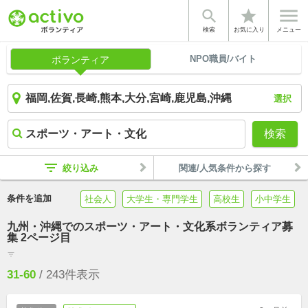


star
検索
お気に入り
メニュー
NPO職員/バイト
ボランティア
選択
検索
filter_list
絞り込み
関連/人気条件から探す
条件を追加
社会人
大学生・専門学生
高校生
小中学生
九州・沖縄でのスポーツ・アート・文化系ボランティア募
集 2ページ目
filter_list
31-60
/
243
件表示