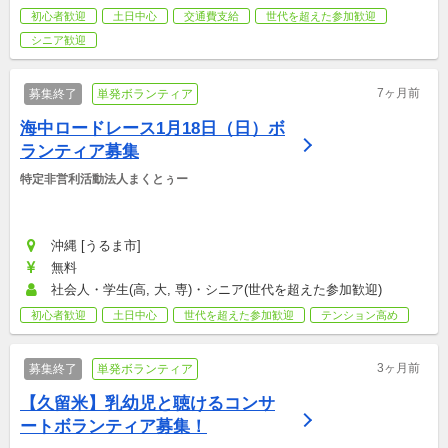
初心者歓迎
土日中心
交通費支給
世代を超えた参加歓迎
シニア歓迎
7ヶ月前
募集終了
単発ボランティア
海中ロードレース1月18日（日）ボ
ランティア募集
特定非営利活動法人まくとぅー
沖縄 [うるま市]
無料
社会人・学生(高, 大, 専)・シニア(世代を超えた参加歓迎)
初心者歓迎
土日中心
世代を超えた参加歓迎
テンション高め
3ヶ月前
募集終了
単発ボランティア
【久留米】乳幼児と聴けるコンサ
ートボランティア募集！