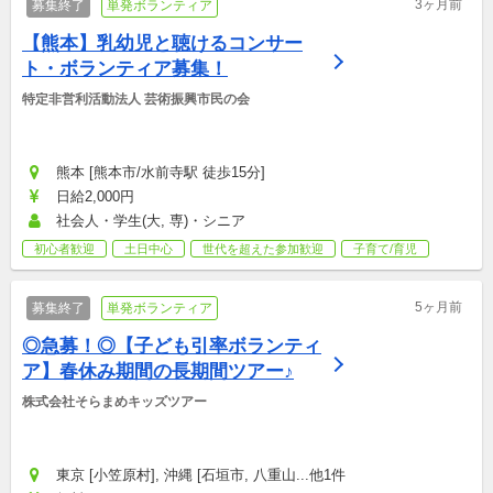
3ヶ月前
募集終了
単発ボランティア
【熊本】乳幼児と聴けるコンサー
ト・ボランティア募集！
特定非営利活動法人 芸術振興市民の会
熊本 [熊本市/水前寺駅 徒歩15分]
日給2,000円
社会人・学生(大, 専)・シニア
初心者歓迎
土日中心
世代を超えた参加歓迎
子育て/育児
5ヶ月前
募集終了
単発ボランティア
◎急募！◎【子ども引率ボランティ
ア】春休み期間の長期間ツアー♪
株式会社そらまめキッズツアー
東京 [小笠原村], 沖縄 [石垣市, 八重山...他1件