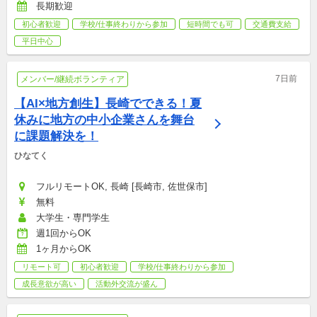
長期歓迎
初心者歓迎
学校/仕事終わりから参加
短時間でも可
交通費支給
平日中心
7日前
メンバー/継続ボランティア
【AI×地方創生】長崎でできる！夏
休みに地方の中小企業さんを舞台
に課題解決を！
ひなてく
フルリモートOK, 長崎 [長崎市, 佐世保市]
無料
大学生・専門学生
週1回からOK
1ヶ月からOK
リモート可
初心者歓迎
学校/仕事終わりから参加
成長意欲が高い
活動外交流が盛ん