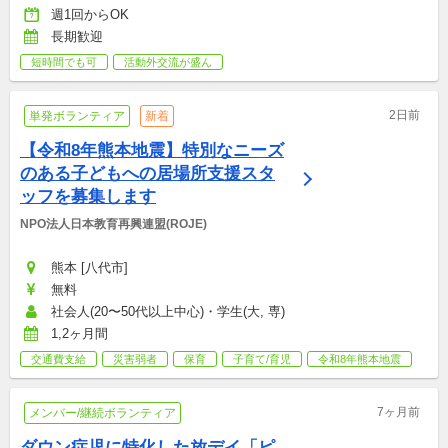
週1回からOK
長期歓迎
短時間でも可
活動外交流が盛ん
2日前
単発ボランティア
新着
【令和8年熊本地震】特別なニーズ
のある子どもへの居場所支援スタ
ッフを募集します
NPO法人日本教育再興連盟(ROJE)
熊本 [八代市]
無料
社会人(20〜50代以上中心)・学生(大, 専)
1,2ヶ月間
交通費支給
災害弱者
保育
子育て/育児
令和8年熊本地震
7ヶ月前
メンバー/継続ボランティア
ダウン症児に特化した放デイ「ピ