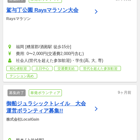
駕与丁公園 Raysマラソン大会
Raysマラソン
福岡 [糟屋郡/酒殿駅 徒歩15分]
費用: 0〜2,000円(交通費2,000円含む)
社会人(世代を超えた参加歓迎)・学生(高, 大, 専)
初心者歓迎
土日中心
交通費支給
世代を超えた参加歓迎
テンション高め
9ヶ月前
募集終了
単発ボランティア
御船ジュラシックトレイル　大会
運営ボランティア募集!!
株式会社LocalGain