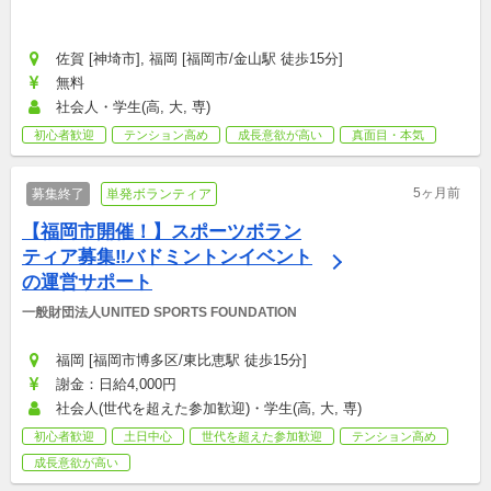
佐賀 [神埼市], 福岡 [福岡市/金山駅 徒歩15分]
無料
社会人・学生(高, 大, 専)
初心者歓迎
テンション高め
成長意欲が高い
真面目・本気
5ヶ月前
募集終了
単発ボランティア
【福岡市開催！】スポーツボラン
ティア募集‼バドミントンイベント
の運営サポート
一般財団法人UNITED SPORTS FOUNDATION
福岡 [福岡市博多区/東比恵駅 徒歩15分]
謝金：日給4,000円
社会人(世代を超えた参加歓迎)・学生(高, 大, 専)
初心者歓迎
土日中心
世代を超えた参加歓迎
テンション高め
成長意欲が高い