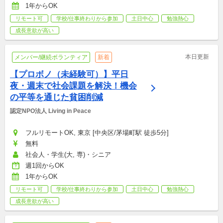
1年からOK
リモート可
学校/仕事終わりから参加
土日中心
勉強熱心
成長意欲が高い
本日更新
メンバー/継続ボランティア
新着
【プロボノ（未経験可）】平日
夜・週末で社会課題を解決！機会
の平等を通じた貧困削減
認定NPO法人 Living in Peace
フルリモートOK, 東京 [中央区/茅場町駅 徒歩5分]
無料
社会人・学生(大, 専)・シニア
週1回からOK
1年からOK
リモート可
学校/仕事終わりから参加
土日中心
勉強熱心
成長意欲が高い