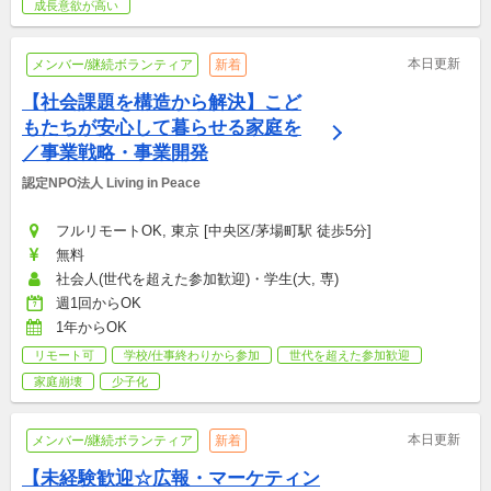
成長意欲が高い
本日更新
メンバー/継続ボランティア
新着
【社会課題を構造から解決】こど
もたちが安心して暮らせる家庭を
／事業戦略・事業開発
認定NPO法人 Living in Peace
フルリモートOK, 東京 [中央区/茅場町駅 徒歩5分]
無料
社会人(世代を超えた参加歓迎)・学生(大, 専)
週1回からOK
1年からOK
リモート可
学校/仕事終わりから参加
世代を超えた参加歓迎
家庭崩壊
少子化
本日更新
メンバー/継続ボランティア
新着
【未経験歓迎☆広報・マーケティン