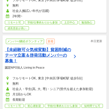
フルリモートOK, 東京 [中央区/茅場町駅 徒歩5分]
無料
社会人(幅広い年代が活躍)
2年間~
リモート可
学校/仕事終わりから参加
土日中心
勉強熱心
成長意欲が高い
本日更新
メンバー/継続ボランティア
新着
【未経験可☆気候変動】貧困削減の
テーマ立案＆啓発活動メンバーの
募集！
認定NPO法人 Living in Peace
フルリモートOK, 東京 [中央区/茅場町駅 徒歩5分]
無料
社会人・学生(高, 大, 専)・シニア(世代を超えた参加歓迎)
月1回からOK
長期歓迎
リモート可
初心者歓迎
学校/仕事終わりから参加
短時間でも可