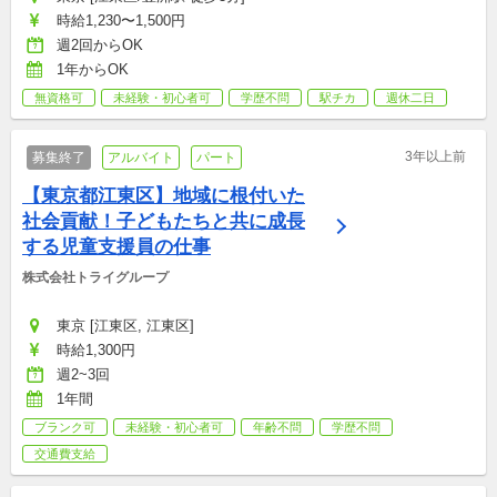
時給1,230〜1,500円
週2回からOK
1年からOK
無資格可
未経験・初心者可
学歴不問
駅チカ
週休二日
3年以上前
募集終了
アルバイト
パート
【東京都江東区】地域に根付いた
社会貢献！子どもたちと共に成長
する児童支援員の仕事
株式会社トライグループ
東京 [江東区, 江東区]
時給1,300円
週2~3回
1年間
ブランク可
未経験・初心者可
年齢不問
学歴不問
交通費支給