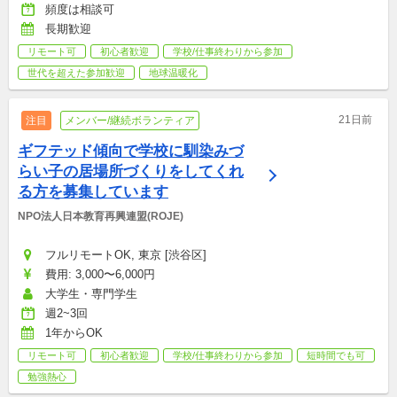
頻度は相談可
長期歓迎
リモート可
初心者歓迎
学校/仕事終わりから参加
世代を超えた参加歓迎
地球温暖化
21日前
注目
メンバー/継続ボランティア
ギフテッド傾向で学校に馴染みづ
らい子の居場所づくりをしてくれ
る方を募集しています
NPO法人日本教育再興連盟(ROJE)
フルリモートOK, 東京 [渋谷区]
費用: 3,000〜6,000円
大学生・専門学生
週2~3回
1年からOK
リモート可
初心者歓迎
学校/仕事終わりから参加
短時間でも可
勉強熱心