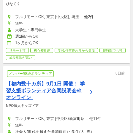
ひなてく
フルリモートOK, 東京 [中央区], 埼玉 ...他2件
無料
大学生・専門学生
週1回からOK
1ヶ月からOK
リモート可
初心者歓迎
学校/仕事終わりから参加
短時間でも可
成長意欲が高い
8日前
メンバー/継続ボランティア
【都内数十カ所】9月1日 開催！ 学
習支援ボランティア合同説明会＠
オンライン 
NPO法人キッズドア
フルリモートOK, 東京 [中央区/新富町駅 ...他11件
無料
社会人(世代を超えた参加歓迎)・学生(大, 専)