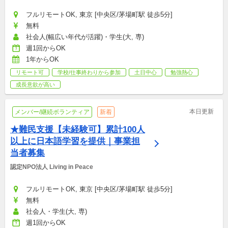
フルリモートOK, 東京 [中央区/茅場町駅 徒歩5分]
無料
社会人(幅広い年代が活躍)・学生(大, 専)
週1回からOK
1年からOK
リモート可
学校/仕事終わりから参加
土日中心
勉強熱心
成長意欲が高い
本日更新
メンバー/継続ボランティア
新着
★難民支援【未経験可】累計100人
以上に日本語学習を提供｜事業担
当者募集
認定NPO法人 Living in Peace
フルリモートOK, 東京 [中央区/茅場町駅 徒歩5分]
無料
社会人・学生(大, 専)
週1回からOK