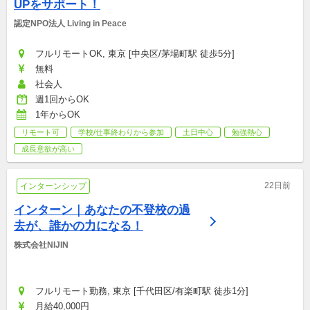
UPをサポート！
認定NPO法人 Living in Peace
フルリモートOK, 東京 [中央区/茅場町駅 徒歩5分]
無料
社会人
週1回からOK
1年からOK
リモート可
学校/仕事終わりから参加
土日中心
勉強熱心
成長意欲が高い
22日前
インターンシップ
インターン｜あなたの不登校の過
去が、誰かの力になる！
株式会社NIJIN
フルリモート勤務, 東京 [千代田区/有楽町駅 徒歩1分]
月給40,000円