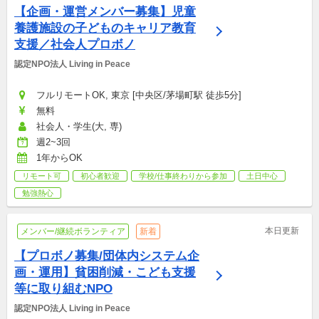
【企画・運営メンバー募集】児童
養護施設の子どものキャリア教育
支援／社会人プロボノ
認定NPO法人 Living in Peace
フルリモートOK, 東京 [中央区/茅場町駅 徒歩5分]
無料
社会人・学生(大, 専)
週2~3回
1年からOK
リモート可
初心者歓迎
学校/仕事終わりから参加
土日中心
勉強熱心
本日更新
メンバー/継続ボランティア
新着
【プロボノ募集/団体内システム企
画・運用】貧困削減・こども支援
等に取り組むNPO
認定NPO法人 Living in Peace