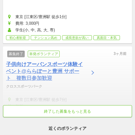
東京 [江東区/豊洲駅 徒歩1分]
費用: 3,000円
学生(小, 中, 高, 大, 専)
初心者歓迎
テンション高め
成長意欲が高い
真面目・本気
3ヶ月前
募集終了
単発ボランティア
子供向けアーバンスポーツ体験イ
ベント@ららぽーと豊洲 サポー
ト　複数日参加歓迎
クロススポーツパーク
東京 [江東区/豊洲駅 徒歩7分]
無料
終了した募集をもっと見る
社会人・学生(高, 大, 専)
初心者歓迎
土日中心
近くのボランティア