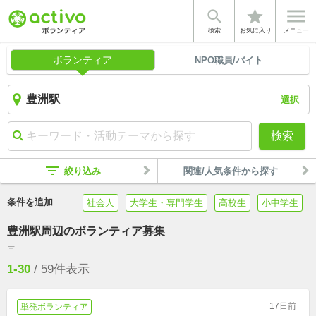


star
検索
お気に入り
メニュー
ボランティア
NPO職員/バイト
選択
検索
filter_list
絞り込み
関連/人気条件から探す
条件を追加
社会人
大学生・専門学生
高校生
小中学生
豊洲駅周辺のボランティア募集
filter_list
1-30
/
59
件表示
17日前
単発ボランティア