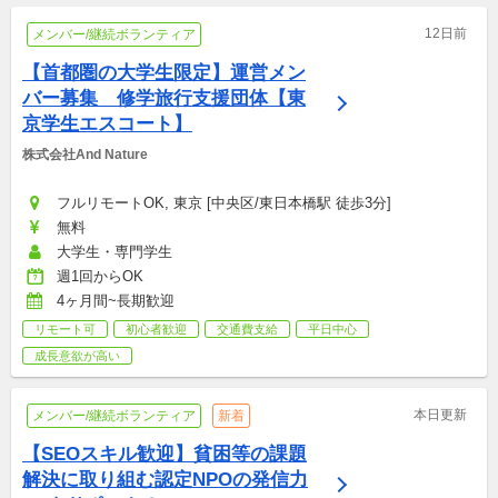
12日前
メンバー/継続ボランティア
【首都圏の大学生限定】運営メン
バー募集　修学旅行支援団体【東
京学生エスコート】
株式会社And Nature
フルリモートOK, 東京 [中央区/東日本橋駅 徒歩3分]
無料
大学生・専門学生
週1回からOK
4ヶ月間~長期歓迎
リモート可
初心者歓迎
交通費支給
平日中心
成長意欲が高い
本日更新
メンバー/継続ボランティア
新着
【SEOスキル歓迎】貧困等の課題
解決に取り組む認定NPOの発信力