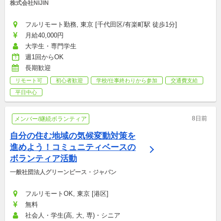
株式会社NIJIN
フルリモート勤務, 東京 [千代田区/有楽町駅 徒歩1分]
月給40,000円
大学生・専門学生
週1回からOK
長期歓迎
リモート可
初心者歓迎
学校/仕事終わりから参加
交通費支給
平日中心
8日前
メンバー/継続ボランティア
自分の住む地域の気候変動対策を
進めよう！コミュニティベースの
ボランティア活動
一般社団法人グリーンピース・ジャパン
フルリモートOK, 東京 [港区]
無料
社会人・学生(高, 大, 専)・シニア