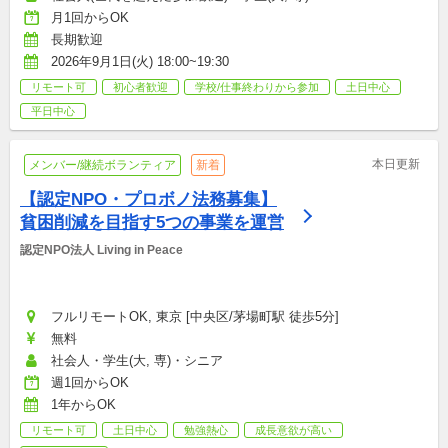
月1回からOK
長期歓迎
2026年9月1日(火) 18:00~19:30
リモート可
初心者歓迎
学校/仕事終わりから参加
土日中心
平日中心
本日更新
メンバー/継続ボランティア
新着
【認定NPO・プロボノ法務募集】
貧困削減を目指す5つの事業を運営
認定NPO法人 Living in Peace
フルリモートOK, 東京 [中央区/茅場町駅 徒歩5分]
無料
社会人・学生(大, 専)・シニア
週1回からOK
1年からOK
リモート可
土日中心
勉強熱心
成長意欲が高い