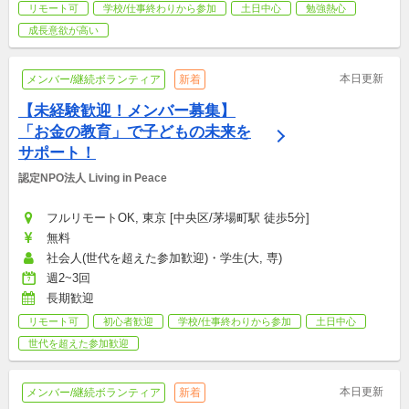
リモート可
学校/仕事終わりから参加
土日中心
勉強熱心
成長意欲が高い
本日更新
メンバー/継続ボランティア
新着
【未経験歓迎！メンバー募集】
「お金の教育」で子どもの未来を
サポート！
認定NPO法人 Living in Peace
フルリモートOK, 東京 [中央区/茅場町駅 徒歩5分]
無料
社会人(世代を超えた参加歓迎)・学生(大, 専)
週2~3回
長期歓迎
リモート可
初心者歓迎
学校/仕事終わりから参加
土日中心
世代を超えた参加歓迎
本日更新
メンバー/継続ボランティア
新着