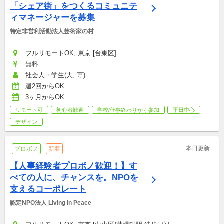
「シェア街」をつくるコミュニテ
ィマネージャーを募集
特定非営利活動法人芸術家の村
フルリモートOK, 東京 [台東区]
無料
社会人・学生(大, 専)
週2回からOK
3ヶ月からOK
リモート可
初心者歓迎
学校/仕事終わりから参加
平日中心
デザイン
本日更新
プロボノ
新着
【人事経験者プロボノ歓迎！】す
べての人に、チャンスを。NPOを
支えるコーポレート
認定NPO法人 Living in Peace