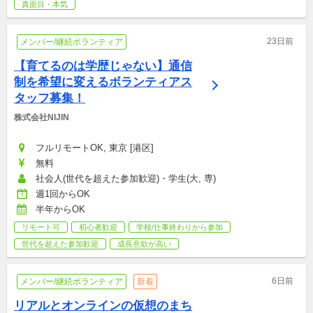
真面目・本気
23日前
メンバー/継続ボランティア
【育てるのは学歴じゃない】通信
制を希望に変えるボランティアス
タッフ募集！
株式会社NIJIN
フルリモートOK, 東京 [港区]
無料
社会人(世代を超えた参加歓迎)・学生(大, 専)
週1回からOK
半年からOK
リモート可
初心者歓迎
学校/仕事終わりから参加
世代を超えた参加歓迎
成長意欲が高い
6日前
メンバー/継続ボランティア
新着
リアルとオンラインの仮想のまち