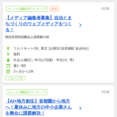
6日前
メンバー/継続ボランティア
新着
【メディア編集者募集】自治とま
ちづくりのウェブメディアをつく
る！
特定非営利活動法人芸術家の村
フルリモートOK, 東京 [台東区/浅草橋駅 徒歩8分]
無料
社会人(幅広い年代が活躍)・学生(大, 専)
週1~3回
3ヶ月からOK
リモート可
9日前
メンバー/継続ボランティア
【AI×地方創生】首都圏から地方
へ！夏休みに地方の中小企業さん
を舞台に課題解決！