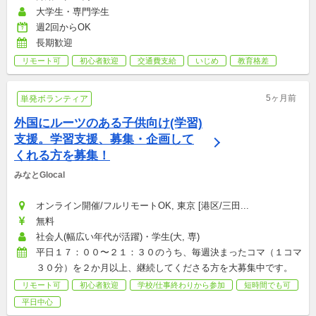
大学生・専門学生
週2回からOK
長期歓迎
リモート可
初心者歓迎
交通費支給
いじめ
教育格差
5ヶ月前
単発ボランティア
外国にルーツのある子供向け(学習)
支援。学習支援、募集・企画して
くれる方を募集！
みなとGlocal
オンライン開催/フルリモートOK, 東京 [港区/三田...
無料
社会人(幅広い年代が活躍)・学生(大, 専)
平日１７：００〜２１：３０のうち、毎週決まったコマ（１コマ
３０分）を２か月以上、継続してくださる方を大募集中です。
リモート可
初心者歓迎
学校/仕事終わりから参加
短時間でも可
平日中心