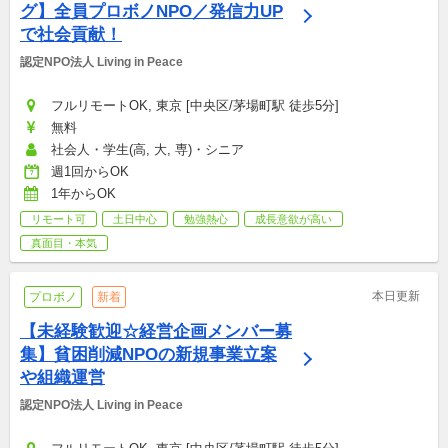
グ】全員プロボノNPO／発信力UP
で社会貢献！
認定NPO法人 Living in Peace
フルリモートOK, 東京 [中央区/茅場町駅 徒歩5分]
無料
社会人・学生(高, 大, 専)・シニア
週1回からOK
1年からOK
リモート可
土日中心
勉強熱心
成長意欲が高い
真面目・本気
本日更新
プロボノ
新着
【未経験歓迎☆経営企画メンバー募
集】貧困削減NPOの新規事業立案
や組織運営
認定NPO法人 Living in Peace