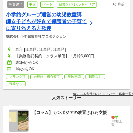
3ヶ月前
募集終了
中途
パート
副業/パラレルキャリア
小学館グループ運営の幼児教室講
師☆子どもが好きで保護者の子育て
に寄り添える方歓迎
株式会社小学館集英社プロダクション
東京 [江東区, 江東区, 江東区]
【業務委託契約　クラス単価】：月給6,000円
週1回からOK
1年からOK
ブランク可
未経験・初心者可
年齢不問
転勤なし
残業なし
似ている条件のバイト・パート募集一覧
人気ストーリー
【コラム】カンボジアの放置された支援
1年以上
前