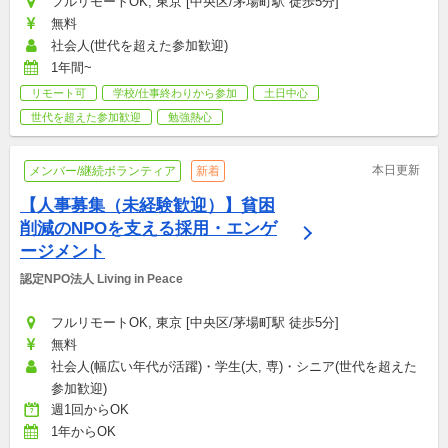
フルリモートOK, 東京 [中央区/茅場町駅 徒歩5分]
無料
社会人(世代を超えた参加歓迎)
1年間~
リモート可
学校/仕事終わりから参加
土日中心
世代を超えた参加歓迎
勉強熱心
本日更新
メンバー/継続ボランティア
新着
【人事募集（未経験歓迎）】貧困
削減のNPOを支える採用・エンゲ
ージメント
認定NPO法人 Living in Peace
フルリモートOK, 東京 [中央区/茅場町駅 徒歩5分]
無料
社会人(幅広い年代が活躍)・学生(大, 専)・シニア(世代を超えた
参加歓迎)
週1回からOK
1年からOK