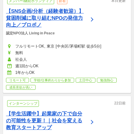
本日更新
メンバー/継続ボランティア
新着
【SNS企画/分析（経験者歓迎）】
貧困削減に取り組むNPOの発信力
向上／プロボノ
認定NPO法人 Living in Peace
フルリモートOK, 東京 [中央区/茅場町駅 徒歩5分]
無料
社会人
週1回からOK
1年からOK
リモート可
学校/仕事終わりから参加
土日中心
勉強熱心
成長意欲が高い
22日前
インターンシップ
【学生活躍中】起業家の下で自分
の可能性を更新！｜社会を変える
教育スタートアップ