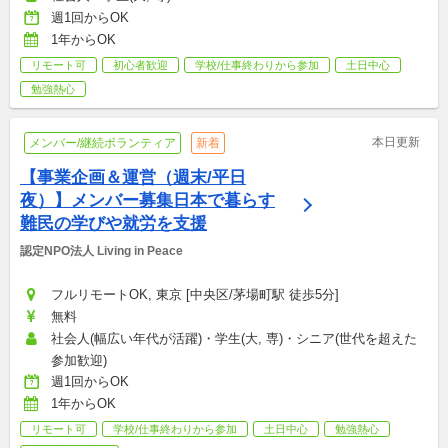
週1回からOK
1年からOK
リモート可
初心者歓迎
学校/仕事終わりから参加
土日中心
勉強熱心
本日更新
メンバー/継続ボランティア
新着
【事業企画＆運営（週末/平日
夜）】メンバー募集日本で暮らす
難民の学びや就労を支援
認定NPO法人 Living in Peace
フルリモートOK, 東京 [中央区/茅場町駅 徒歩5分]
無料
社会人(幅広い年代が活躍)・学生(大, 専)・シニア(世代を超えた
参加歓迎)
週1回からOK
1年からOK
リモート可
学校/仕事終わりから参加
土日中心
勉強熱心