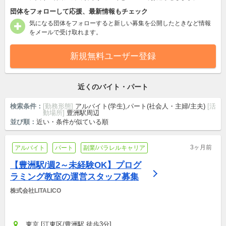
団体をフォローして応援、最新情報もチェック
気になる団体をフォローすると新しい募集を公開したときなど情報
をメールで受け取れます。
新規無料ユーザー登録
近くのバイト・パート
検索条件：
[勤務形態]
アルバイト(学生),パート(社会人・主婦/主夫)
[活
動場所]
豊洲駅周辺
並び順：
近い・条件が似ている順
3ヶ月前
アルバイト
パート
副業/パラレルキャリア
【豊洲駅/週2～未経験OK】プログ
ラミング教室の運営スタッフ募集
株式会社LITALICO
東京 [江東区/豊洲駅 徒歩3分]