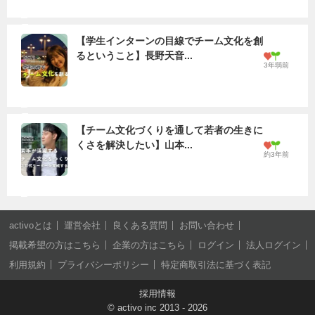
【学生インターンの目線でチーム文化を創
るということ】長野天音...
3年弱前
【チーム文化づくりを通して若者の生きに
くさを解決したい】山本...
約3年前
activoとは
運営会社
良くある質問
お問い合わせ
掲載希望の方はこちら
企業の方はこちら
ログイン
法人ログイン
利用規約
プライバシーポリシー
特定商取引法に基づく表記
採用情報
©
activo inc
2013 - 2026