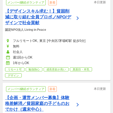
本日更新
メンバー/継続ボランティア
新着
【デザインスキル求む！】貧困削
減に取り組む全員プロボノNPO/デ
ザインで社会貢献
認定NPO法人 Living in Peace
フルリモートOK, 東京 [中央区/茅場町駅 徒歩5分]
無料
社会人
週1回からOK
1年からOK
リモート可
勉強熱心
成長意欲が高い
真面目・本気
デザイン
本日更新
メンバー/継続ボランティア
新着
【企画・運営メンバー募集】体験
格差解消／貧困家庭の子どものお
でかけ（週末中心）