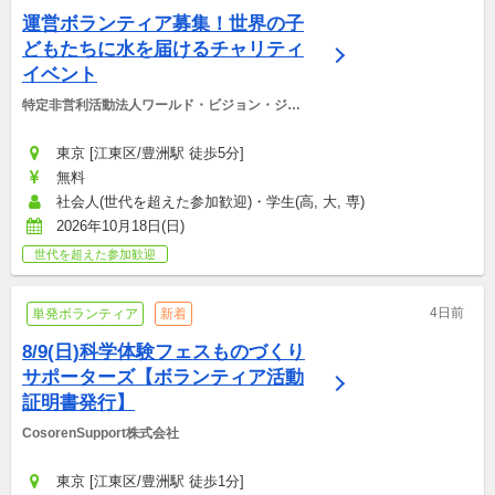
運営ボランティア募集！世界の子
どもたちに水を届けるチャリティ
イベント
特定非営利活動法人ワールド・ビジョン・ジャ
パン
東京 [江東区/豊洲駅 徒歩5分]
無料
社会人(世代を超えた参加歓迎)・学生(高, 大, 専)
2026年10月18日(日)
世代を超えた参加歓迎
4日前
単発ボランティア
新着
8/9(日)科学体験フェスものづくり
サポーターズ【ボランティア活動
証明書発行】
CosorenSupport株式会社
東京 [江東区/豊洲駅 徒歩1分]