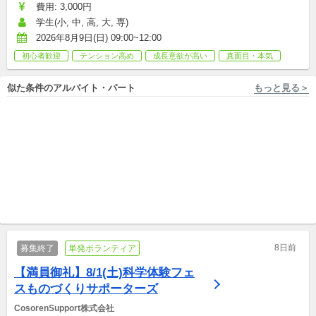
費用: 3,000円
学生(小, 中, 高, 大, 専)
2026年8月9日(日) 09:00~12:00
初心者歓迎
テンション高め
成長意欲が高い
真面目・本気
似た条件のアルバイト・パート
もっと見る＞
東京 [江東区/豊洲駅 徒歩3分] 株式会社LITALICO
【豊洲駅/週2～未経験OK】プ
ログラミング教室の運営スタ
ッフ募集
アルバイト,パート,副業/パラレルキャリア
8日前
募集終了
単発ボランティア
【満員御礼】8/1(土)科学体験フェ
スものづくりサポーターズ
CosorenSupport株式会社