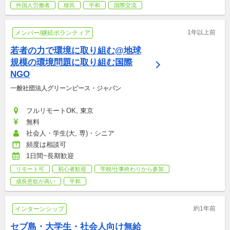
外国人労働者
移民
平和
国際交流
1年以上前
メンバー/継続ボランティア
若者の力で環境に取り組む@地球
規模の環境問題に取り組む国際
NGO
一般社団法人グリーンピース・ジャパン
フルリモートOK, 東京
無料
社会人・学生(大, 専)・シニア
頻度は相談可
1日間~長期歓迎
リモート可
初心者歓迎
学校/仕事終わりから参加
成長意欲が高い
平和
約1年前
インターンシップ
セブ島・大学生・社会人向け無給