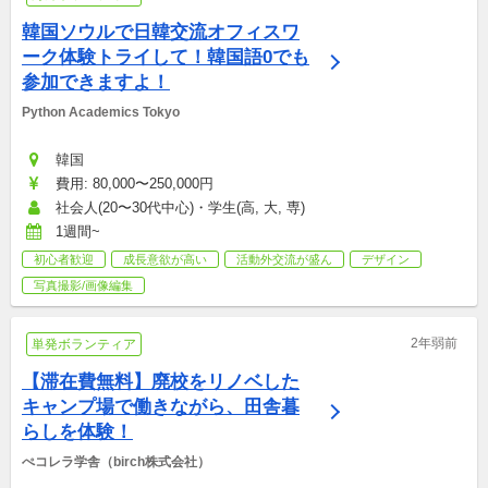
韓国ソウルで日韓交流オフィスワ
ーク体験トライして！韓国語0でも
参加できますよ！
Python Academics Tokyo
韓国
費用: 80,000〜250,000円
社会人(20〜30代中心)・学生(高, 大, 専)
1週間~
初心者歓迎
成長意欲が高い
活動外交流が盛ん
デザイン
写真撮影/画像編集
2年弱前
単発ボランティア
【滞在費無料】廃校をリノベした
キャンプ場で働きながら、田舎暮
らしを体験！
ぺコレラ学舎（birch株式会社）