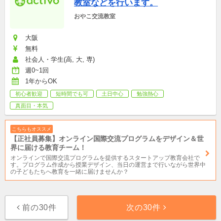
教室などを行います。
おやこ交流教室
大阪
無料
社会人・学生(高, 大, 専)
週0~1回
1年からOK
初心者歓迎
短時間でも可
土日中心
勉強熱心
真面目・本気
こちらもオススメ
【正社員募集】オンライン国際交流プログラムをデザイン＆世
界に届ける教育チーム！
オンラインで国際交流プログラムを提供するスタートアップ教育会社で
す。プログラム作成から授業デザイン、当日の運営まで行いながら世界中
の子どもたちへ教育を一緒に届けませんか？
前の30件
次の30件