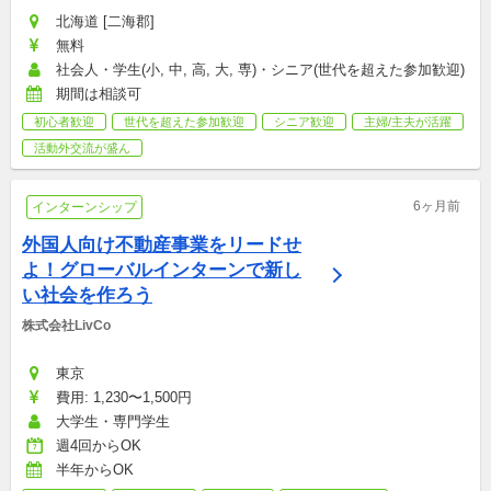
北海道 [二海郡]
無料
社会人・学生(小, 中, 高, 大, 専)・シニア(世代を超えた参加歓迎)
期間は相談可
初心者歓迎
世代を超えた参加歓迎
シニア歓迎
主婦/主夫が活躍
活動外交流が盛ん
6ヶ月前
インターンシップ
外国人向け不動産事業をリードせ
よ！グローバルインターンで新し
い社会を作ろう
株式会社LivCo
東京
費用: 1,230〜1,500円
大学生・専門学生
週4回からOK
半年からOK