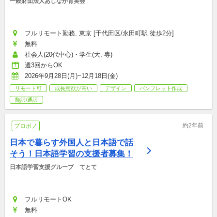
一般財団法人あしなが育英会
フルリモート勤務, 東京 [千代田区/永田町駅 徒歩2分]
無料
社会人(20代中心)・学生(大, 専)
週3回からOK
2026年9月28日(月)~12月18日(金)
リモート可
成長意欲が高い
デザイン
パンフレット作成
翻訳/通訳
約2年前
プロボノ
日本で暮らす外国人と日本語で話
そう！日本語学習の支援者募集！
日本語学習支援グループ　てとて
フルリモートOK
無料