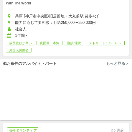
With The World
兵庫 [神戸市中央区/旧居留地・大丸前駅 徒歩4分]
能力に応じて要相談：月給250,000〜350,000円
社会人
1年間~
成長意欲が高い
真面目・本気
翻訳/通訳
ストリートチルドレン
外国人労働者
似た条件のアルバイト・パート
もっと見る＞
フルリモート勤務, 兵庫 [神戸市中央区/旧居留地・大... With The World
兵庫 [神戸市中央区/旧居留地・大丸前駅 徒歩4分] With The World
【正社員募集】オンライン国
【正社員募集】オンライン国
際交流プログラムをデザイン
際交流プログラムをデザイン
＆世界に届ける教育チーム！
中途
＆世界に届ける教育チーム！
中途
2ヶ月前
海外ボランティア