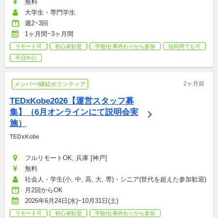
無料
大学生・専門学生
週2~3回
1ヶ月間~3ヶ月間
リモート可
初心者歓迎
学校/仕事終わりから参加
短時間でも可
平日中心
2ヶ月前
メンバー/継続ボランティア
TEDxKobe2026【運営スタッフ募
集】（6月オンラインにて説明会実
施）
TEDxKobe
フルリモートOK, 兵庫 [神戸]
無料
社会人・学生(小, 中, 高, 大, 専)・シニア(世代を超えた参加歓迎)
月2回からOK
2026年6月24日(水)~10月31日(土)
リモート可
初心者歓迎
学校/仕事終わりから参加