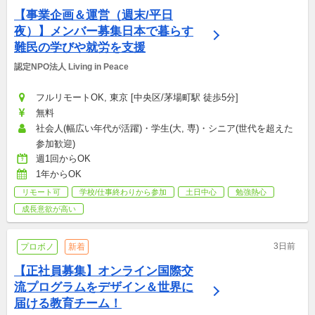
【事業企画＆運営（週末/平日
夜）】メンバー募集日本で暮らす
難民の学びや就労を支援
認定NPO法人 Living in Peace
フルリモートOK, 東京 [中央区/茅場町駅 徒歩5分]
無料
社会人(幅広い年代が活躍)・学生(大, 専)・シニア(世代を超えた
参加歓迎)
週1回からOK
1年からOK
リモート可
学校/仕事終わりから参加
土日中心
勉強熱心
成長意欲が高い
3日前
プロボノ
新着
【正社員募集】オンライン国際交
流プログラムをデザイン＆世界に
届ける教育チーム！