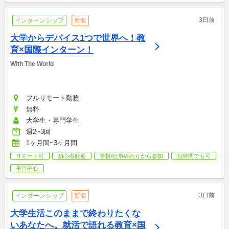
3日前
インターンシップ
新着
大学からデバイス1つで世界へ！教
育×国際インターン！
With The World
フルリモート勤務
無料
大学生・専門学生
週2~3回
1ヶ月間~3ヶ月間
リモート可
初心者歓迎
学校/仕事終わりから参加
短時間でも可
平日中心
3日前
インターンシップ
新着
大学生活このままで終わりたくな
いあなたへ。就活で語れる教育×国