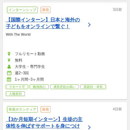
3日前
インターンシップ
新着
【国際インターン】日本と海外の
子どもをオンラインで繋ぐ！
With The World
フルリモート勤務
無料
大学生・専門学生
週2~3回
1ヶ月間~3ヶ月間
リモート可
勉強熱心
成長意欲が高い
真面目・本気
人種差別
4日前
単発ボランティア
新着
【3か月短期インターン】生徒の主
体性を伸ばすサポートを身につけ