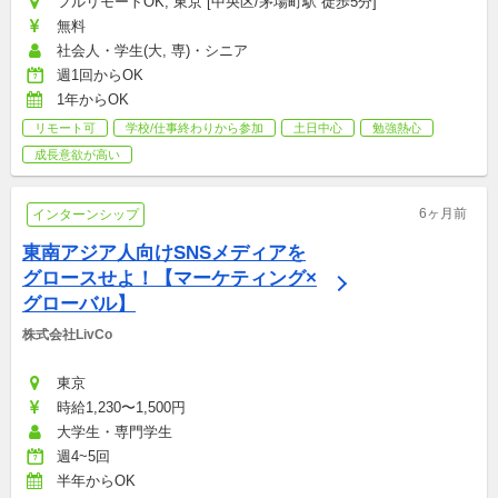
フルリモートOK, 東京 [中央区/茅場町駅 徒歩5分]
無料
社会人・学生(大, 専)・シニア
週1回からOK
1年からOK
リモート可
学校/仕事終わりから参加
土日中心
勉強熱心
成長意欲が高い
6ヶ月前
インターンシップ
東南アジア人向けSNSメディアを
グロースせよ！【マーケティング×
グローバル】
株式会社LivCo
東京
時給1,230〜1,500円
大学生・専門学生
週4~5回
半年からOK