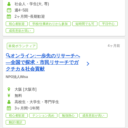
社会人・学生(大, 専)
週4~5回
2ヶ月間~長期歓迎
初心者歓迎
学校/仕事終わりから参加
短時間でも可
平日中心
成長意欲が高い
4ヶ月前
単発ボランティア
🔍オンライン:一歩先のリサーチへ
―全国で探求・市民リサーチでガ
クチカ＆社会貢献
NPO法人Wisa
大阪 [大阪市]
無料
高校生・大学生・専門学生
3ヶ月間~1年間
初心者歓迎
テンション高め
勉強熱心
成長意欲が高い
翻訳/通訳