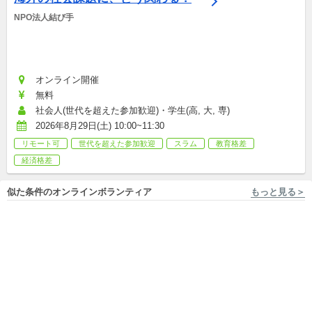
NPO法人結び手
オンライン開催
無料
社会人(世代を超えた参加歓迎)・学生(高, 大, 専)
2026年8月29日(土) 10:00~11:30
リモート可
世代を超えた参加歓迎
スラム
教育格差
経済格差
似た条件のオンラインボランティア
もっと見る＞
オンライン開催/フルリモートOK With The World
フルリモート勤務 With The World
【8/18〆切】英語力を生かし
【8/18〆切】社会問題やSDGs
て国際交流をサポート★就活
を学ぶオンライン国際交流で
で役立つスキルをGET
国内/単発ボランティア
生徒をサポート！
国内外インターンシップ