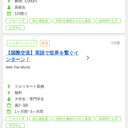
費用: 3,000円
高校生
1日限り
リモート可
初心者歓迎
学校/仕事終わりから参加
短時間でも可
土日中心
1日前
インターンシップ
新着
【国際交流】英語で世界を繋ぐイ
ンターン！
With The World
フルリモート勤務
無料
大学生・専門学生
週2~3回
1ヶ月間~3ヶ月間
リモート可
初心者歓迎
学校/仕事終わりから参加
短時間でも可
平日中心