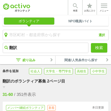


star
検索
お気に入り
メニュー
ボランティア
NPO職員/バイト
選択
検索
filter_list
絞り込み
関連/人気条件から探す
条件を追加
社会人
大学生・専門学生
高校生
小中学生
翻訳のボランティア募集 2ページ目
filter_list
31-60
/
351
件表示
本日更新
メンバー/継続ボランティア
新着