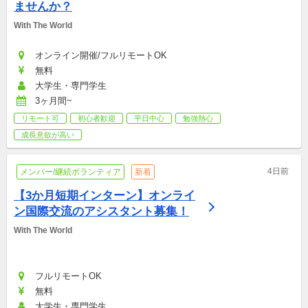
ませんか？
With The World
オンライン開催/フルリモートOK
無料
大学生・専門学生
3ヶ月間~
リモート可
初心者歓迎
平日中心
勉強熱心
成長意欲が高い
4日前
メンバー/継続ボランティア
新着
【3か月短期インターン】オンライ
ン国際交流のアシスタント募集！
With The World
フルリモートOK
無料
大学生・専門学生