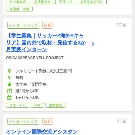
初心者歓迎
交通費支給
平日中心
成長意欲が高い
真面目・本気
3日前
インターンシップ
新着
【学生募集｜サッカー×海外×キャ
リア】国内外で取材・発信する3か
月実践インターン
ORIGAMI PEACE YELL PROJECT
フルリモート勤務, 東京 [三鷹市]
無料
大学生・専門学生
週2回からOK
1ヶ月からOK
リモート可
平和
国際交流
3日前
インターンシップ
新着
オンライン国際交流アシスタン