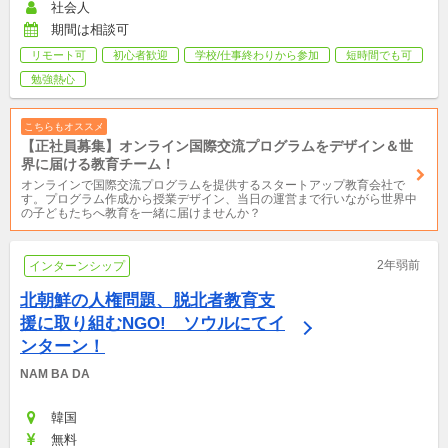
社会人
期間は相談可
リモート可
初心者歓迎
学校/仕事終わりから参加
短時間でも可
勉強熱心
こちらもオススメ
【正社員募集】オンライン国際交流プログラムをデザイン＆世
界に届ける教育チーム！
オンラインで国際交流プログラムを提供するスタートアップ教育会社で
す。プログラム作成から授業デザイン、当日の運営まで行いながら世界中
の子どもたちへ教育を一緒に届けませんか？
2年弱前
インターンシップ
北朝鮮の人権問題、脱北者教育支
援に取り組むNGO!　ソウルにてイ
ンターン！
NAM BA DA
韓国
無料