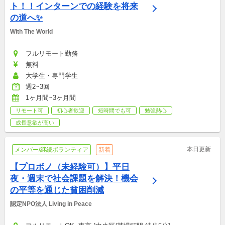
ト！！インターンでの経験を将来
の道へ✨
With The World
フルリモート勤務
無料
大学生・専門学生
週2~3回
1ヶ月間~3ヶ月間
リモート可
初心者歓迎
短時間でも可
勉強熱心
成長意欲が高い
本日更新
メンバー/継続ボランティア
新着
【プロボノ（未経験可）】平日
夜・週末で社会課題を解決！機会
の平等を通じた貧困削減
認定NPO法人 Living in Peace