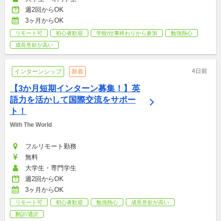
週2回からOK
3ヶ月からOK
リモート可
初心者歓迎
学校/仕事終わりから参加
勉強熱心
成長意欲が高い
4日前
インターンシップ
新着
【3か月短期インターン募集！】英
語力を活かして国際交流をサポー
ト！
With The World
フルリモート勤務
無料
大学生・専門学生
週2回からOK
3ヶ月からOK
リモート可
初心者歓迎
勉強熱心
成長意欲が高い
翻訳/通訳