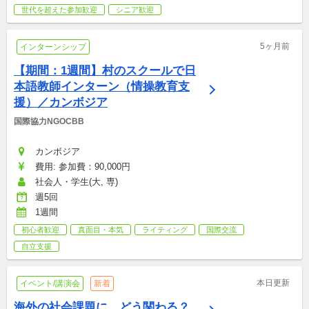
世代を超えた参加歓迎
シニア歓迎
5ヶ月前
インターンシップ
【期間：1週間】村のスクールで日
本語教師インターン（情操教育支
援）／カンボジア
国際協力NGOCBB
カンボジア
費用: 参加費：90,000円
社会人・学生(大, 専)
週5回
1週間
初心者歓迎
真面目・本気
ライティング
国際交流
自立支援
本日更新
イベント/講演会
新着
海外の社会課題に、どう関わる？