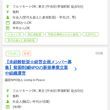
フルリモートOK, 東京 [中央区/茅場町駅 徒歩5分]
無料
社会人(世代を超えた参加歓迎)・学生(大, 専)
週2回からOK
半年からOK
リモート可
初心者歓迎
学校/仕事終わりから参加
土日中心
世代を超えた参加歓迎
5日前
プロボノ
新着
【未経験歓迎☆経営企画メンバー募
集】貧困削減NPOの新規事業立案
や組織運営
認定NPO法人 Living in Peace
フルリモートOK, 東京 [中央区/茅場町駅 徒歩5分]
無料
社会人(幅広い年代が活躍)
2年間~