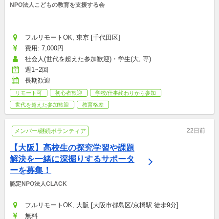
NPO法人こどもの教育を支援する会
フルリモートOK, 東京 [千代田区]
費用: 7,000円
社会人(世代を超えた参加歓迎)・学生(大, 専)
週1~2回
長期歓迎
リモート可
初心者歓迎
学校/仕事終わりから参加
世代を超えた参加歓迎
教育格差
22日前
メンバー/継続ボランティア
【大阪】高校生の探究学習や課題
解決を一緒に深掘りするサポータ
ーを募集！
認定NPO法人CLACK
フルリモートOK, 大阪 [大阪市都島区/京橋駅 徒歩9分]
無料