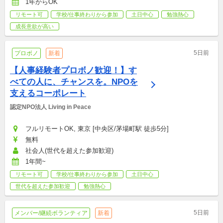
1年からOK
リモート可
学校/仕事終わりから参加
土日中心
勉強熱心
成長意欲が高い
5日前
プロボノ
新着
【人事経験者プロボノ歓迎！】す
べての人に、チャンスを。NPOを
支えるコーポレート
認定NPO法人 Living in Peace
フルリモートOK, 東京 [中央区/茅場町駅 徒歩5分]
無料
社会人(世代を超えた参加歓迎)
1年間~
リモート可
学校/仕事終わりから参加
土日中心
世代を超えた参加歓迎
勉強熱心
5日前
メンバー/継続ボランティア
新着