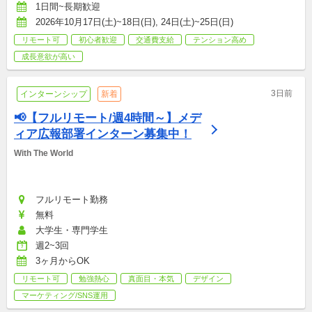
1日間~長期歓迎
2026年10月17日(土)~18日(日), 24日(土)~25日(日)
リモート可
初心者歓迎
交通費支給
テンション高め
成長意欲が高い
3日前
インターンシップ
新着
📢【フルリモート/週4時間～】メデ
ィア広報部署インターン募集中！
With The World
フルリモート勤務
無料
大学生・専門学生
週2~3回
3ヶ月からOK
リモート可
勉強熱心
真面目・本気
デザイン
マーケティング/SNS運用