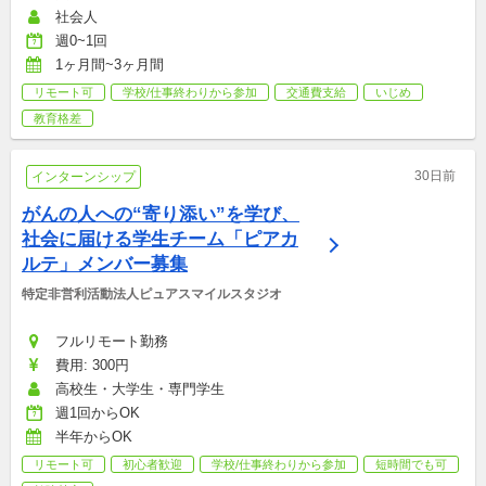
社会人
週0~1回
1ヶ月間~3ヶ月間
リモート可
学校/仕事終わりから参加
交通費支給
いじめ
教育格差
30日前
インターンシップ
がんの人への“寄り添い”を学び、
社会に届ける学生チーム「ピアカ
ルテ」メンバー募集
特定非営利活動法人ピュアスマイルスタジオ
フルリモート勤務
費用: 300円
高校生・大学生・専門学生
週1回からOK
半年からOK
リモート可
初心者歓迎
学校/仕事終わりから参加
短時間でも可