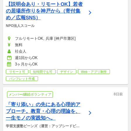
【説明会あり・リモートOK】若者
の居場所作りを神戸から（寄付集
め／広報SNS）
NPO法人スコール
フルリモートOK, 兵庫 [神戸市灘区]
無料
社会人
週1回からOK
3ヶ月からOK
リモート可
短時間でも可
デザイン
Web・アプリ制作
パンフレット作成
8日前
メンバー/継続ボランティア
「寄り添い」の先にある心理的ア
プローチ。教育・心理の理論を、
一生モノの実践知へ。
学習支援塾ビーンズ（運営：アップシードビー
ンズ非営利型株式会社）