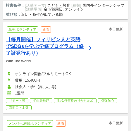
検索条件：
[活動テーマ]
こども・教育
[種類]
国内外インターンシップ
[活動場所]
余市郡周辺, オンライン
並び順：
近い・条件が似ている順
本日更新
単発ボランティア
新着
【毎月開催】フィリピン人と英語
でSDGsを学ぶ学修プログラム（修
了証発行あり）
With The World
オンライン開催/フルリモートOK
費用: 15,400円
社会人・学生(高, 大, 専)
1週間
リモート可
初心者歓迎
学校/仕事終わりから参加
勉強熱心
真面目・本気
本日更新
メンバー/継続ボランティア
新着