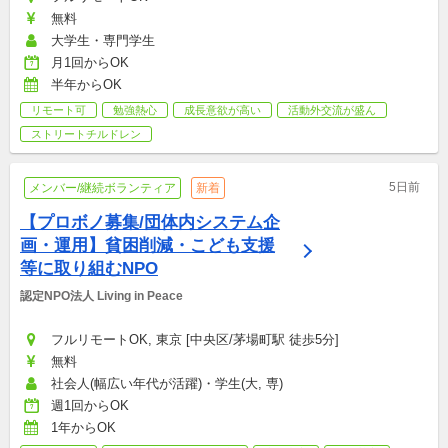
無料
大学生・専門学生
月1回からOK
半年からOK
リモート可
勉強熱心
成長意欲が高い
活動外交流が盛ん
ストリートチルドレン
5日前
メンバー/継続ボランティア
新着
【プロボノ募集/団体内システム企
画・運用】貧困削減・こども支援
等に取り組むNPO
認定NPO法人 Living in Peace
フルリモートOK, 東京 [中央区/茅場町駅 徒歩5分]
無料
社会人(幅広い年代が活躍)・学生(大, 専)
週1回からOK
1年からOK