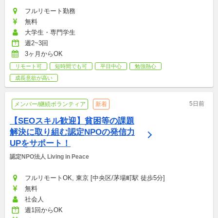
フルリモート勤務
無料
大学生・専門学生
週2~3回
3ヶ月からOK
リモート可
短時間でも可
平日中心
勉強熱心
成長意欲が高い
5日前
メンバー/継続ボランティア
新着
【SEOスキル歓迎】貧困等の課題
解決に取り組む認定NPOの発信力
UPをサポート！
認定NPO法人 Living in Peace
フルリモートOK, 東京 [中央区/茅場町駅 徒歩5分]
無料
社会人
週1回からOK