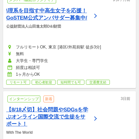
メンバー/継続ボランティア
\理系を目指す中高生女子を応援！
GoSTEM公式アンバサダー募集中/
公益財団法人山田進太郎D&I財団
フルリモートOK, 東京 [港区/外苑前駅 徒歩3分]
無料
大学生・専門学生
頻度は相談可
1ヶ月からOK
リモート可
初心者歓迎
短時間でも可
交通費支給
3日前
インターンシップ
新着
【8/18〆切】社会問題やSDGsを学
ぶオンライン国際交流で生徒をサ
ポート！
With The World