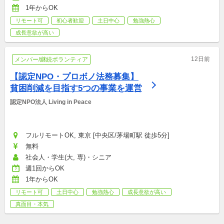
1年からOK
リモート可
初心者歓迎
土日中心
勉強熱心
成長意欲が高い
12日前
メンバー/継続ボランティア
【認定NPO・プロボノ法務募集】
貧困削減を目指す5つの事業を運営
認定NPO法人 Living in Peace
フルリモートOK, 東京 [中央区/茅場町駅 徒歩5分]
無料
社会人・学生(大, 専)・シニア
週1回からOK
1年からOK
リモート可
土日中心
勉強熱心
成長意欲が高い
真面目・本気