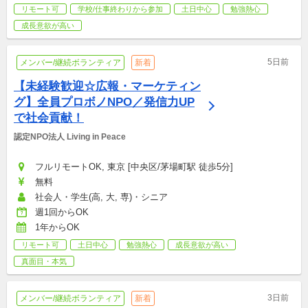
リモート可
学校/仕事終わりから参加
土日中心
勉強熱心
成長意欲が高い
5日前
メンバー/継続ボランティア
新着
【未経験歓迎☆広報・マーケティン
グ】全員プロボノNPO／発信力UP
で社会貢献！
認定NPO法人 Living in Peace
フルリモートOK, 東京 [中央区/茅場町駅 徒歩5分]
無料
社会人・学生(高, 大, 専)・シニア
週1回からOK
1年からOK
リモート可
土日中心
勉強熱心
成長意欲が高い
真面目・本気
3日前
メンバー/継続ボランティア
新着