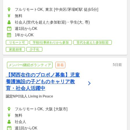
フルリモートOK, 東京 [中央区/茅場町駅 徒歩5分]
無料
社会人(世代を超えた参加歓迎)・学生(大, 専)
週1回からOK
1年からOK
リモート可
学校/仕事終わりから参加
世代を超えた参加歓迎
家庭崩壊
少子化
5日前
メンバー/継続ボランティア
新着
【関西在住のプロボノ募集】児童
養護施設の子どものキャリア教
育・社会人活躍中
認定NPO法人 Living in Peace
フルリモートOK, 大阪 [大阪市]
無料
社会人
週1回からOK