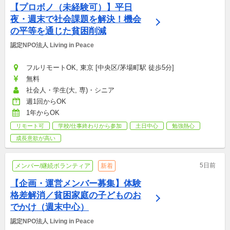
【プロボノ（未経験可）】平日
夜・週末で社会課題を解決！機会
の平等を通じた貧困削減
認定NPO法人 Living in Peace
フルリモートOK, 東京 [中央区/茅場町駅 徒歩5分]
無料
社会人・学生(大, 専)・シニア
週1回からOK
1年からOK
リモート可
学校/仕事終わりから参加
土日中心
勉強熱心
成長意欲が高い
5日前
メンバー/継続ボランティア
新着
【企画・運営メンバー募集】体験
格差解消／貧困家庭の子どものお
でかけ（週末中心）
認定NPO法人 Living in Peace