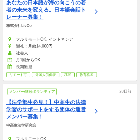
あなたの日本語が海の向こうの若
者の未来を変える。日本語会話ト
レーナー募集！
株式会社LivCo
フルリモートOK, インドネシア
謝礼：月給14,000円
社会人
月1回からOK
長期歓迎
リモート可
外国人労働者
移民
教育格差
28日前
メンバー/継続ボランティア
【法学部生必見！】中高生の法律
学習のサポートをする団体の運営
メンバー募集！
中高生法学研究会
フルリモートOK