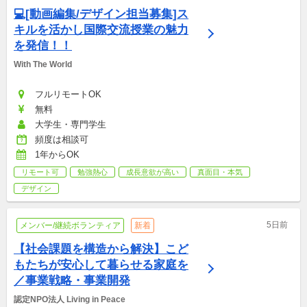
💻[動画編集/デザイン担当募集]ス
キルを活かし国際交流授業の魅力
を発信！！
With The World
フルリモートOK
無料
大学生・専門学生
頻度は相談可
1年からOK
リモート可
勉強熱心
成長意欲が高い
真面目・本気
デザイン
5日前
メンバー/継続ボランティア
新着
【社会課題を構造から解決】こど
もたちが安心して暮らせる家庭を
／事業戦略・事業開発
認定NPO法人 Living in Peace