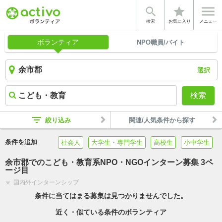


star
検索
お気に入り
メニュー
ボランティア
NPO職員/バイト
選択
検索
filter_list
絞り込み
関連/人気条件から探す
条件を追加
社会人
大学生・専門学生
高校生
小中学生
余市郡でのこども・教育系NPO・NGOインターン募集 3ペ
ージ目
国内外インターンシップ
filter_list
条件に当てはまる募集は見つかりませんでした。
近く・似ている条件のボランティア