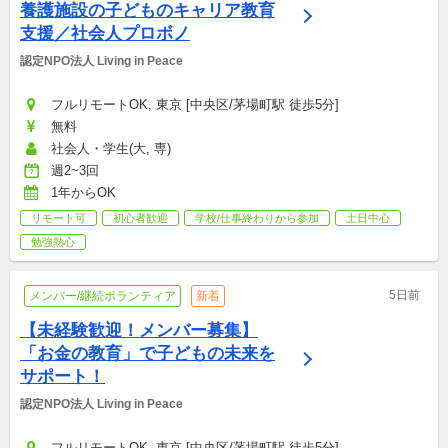
養護施設の子どものキャリア教育
支援／社会人プロボノ
認定NPO法人 Living in Peace
フルリモートOK, 東京 [中央区/茅場町駅 徒歩5分]
無料
社会人・学生(大, 専)
週2~3回
1年からOK
リモート可
初心者歓迎
学校/仕事終わりから参加
土日中心
勉強熱心
5日前
メンバー/継続ボランティア
新着
【未経験歓迎！メンバー募集】
「お金の教育」で子どもの未来を
サポート！
認定NPO法人 Living in Peace
フルリモートOK, 東京 [中央区/茅場町駅 徒歩5分]