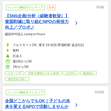
5日前
メンバー/継続ボランティア
新着
【SNS企画/分析（経験者歓迎）】
貧困削減に取り組むNPOの発信力
向上／プロボノ
認定NPO法人 Living in Peace
フルリモートOK, 東京 [中央区/茅場町駅 徒歩5分]
無料
社会人
週1回からOK
1年からOK
リモート可
学校/仕事終わりから参加
土日中心
勉強熱心
成長意欲が高い
15日前
メンバー/継続ボランティア
全国どこからでもOK｜子どもの未
来を変えるNPOで活動しませんか