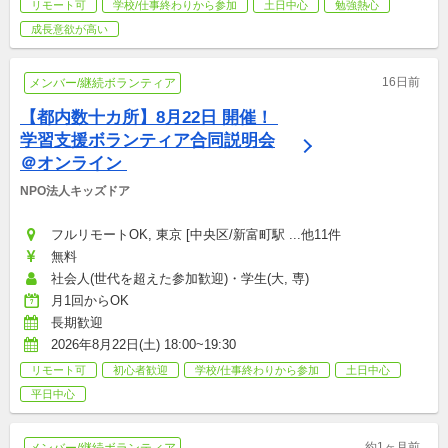
リモート可
学校/仕事終わりから参加
土日中心
勉強熱心
成長意欲が高い
16日前
メンバー/継続ボランティア
【都内数十カ所】8月22日 開催！ 
学習支援ボランティア合同説明会
＠オンライン 
NPO法人キッズドア
フルリモートOK, 東京 [中央区/新富町駅 ...他11件
無料
社会人(世代を超えた参加歓迎)・学生(大, 専)
月1回からOK
長期歓迎
2026年8月22日(土) 18:00~19:30
リモート可
初心者歓迎
学校/仕事終わりから参加
土日中心
平日中心
約1ヶ月前