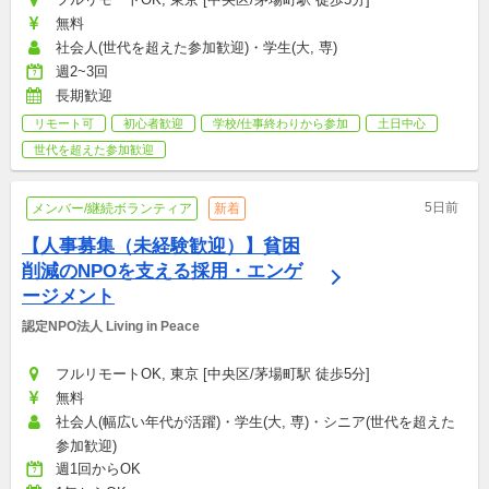
無料
社会人(世代を超えた参加歓迎)・学生(大, 専)
週2~3回
長期歓迎
リモート可
初心者歓迎
学校/仕事終わりから参加
土日中心
世代を超えた参加歓迎
5日前
メンバー/継続ボランティア
新着
【人事募集（未経験歓迎）】貧困
削減のNPOを支える採用・エンゲ
ージメント
認定NPO法人 Living in Peace
フルリモートOK, 東京 [中央区/茅場町駅 徒歩5分]
無料
社会人(幅広い年代が活躍)・学生(大, 専)・シニア(世代を超えた
参加歓迎)
週1回からOK