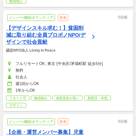
勉強熱心
5日前
メンバー/継続ボランティア
新着
【デザインスキル求む！】貧困削
減に取り組む全員プロボノNPO/デ
ザインで社会貢献
認定NPO法人 Living in Peace
フルリモートOK, 東京 [中央区/茅場町駅 徒歩5分]
無料
社会人
週1回からOK
1年からOK
リモート可
勉強熱心
成長意欲が高い
真面目・本気
デザイン
5日前
メンバー/継続ボランティア
新着
【企画・運営メンバー募集】児童