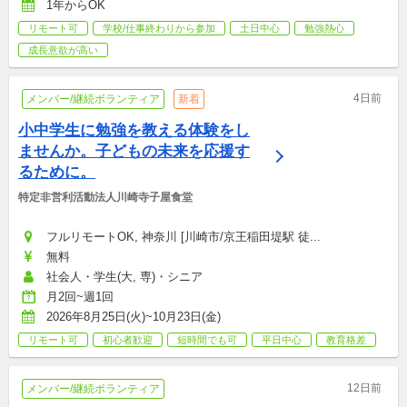
1年からOK
リモート可
学校/仕事終わりから参加
土日中心
勉強熱心
成長意欲が高い
4日前
メンバー/継続ボランティア
新着
小中学生に勉強を教える体験をし
ませんか。子どもの未来を応援す
るために。
特定非営利活動法人川崎寺子屋食堂
フルリモートOK, 神奈川 [川崎市/京王稲田堤駅 徒...
無料
社会人・学生(大, 専)・シニア
月2回~週1回
2026年8月25日(火)~10月23日(金)
リモート可
初心者歓迎
短時間でも可
平日中心
教育格差
12日前
メンバー/継続ボランティア