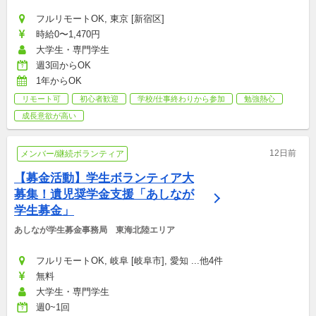
フルリモートOK, 東京 [新宿区]
時給0〜1,470円
大学生・専門学生
週3回からOK
1年からOK
リモート可
初心者歓迎
学校/仕事終わりから参加
勉強熱心
成長意欲が高い
12日前
メンバー/継続ボランティア
【募金活動】学生ボランティア大
募集！遺児奨学金支援「あしなが
学生募金」
あしなが学生募金事務局　東海北陸エリア
フルリモートOK, 岐阜 [岐阜市], 愛知 ...他4件
無料
大学生・専門学生
週0~1回