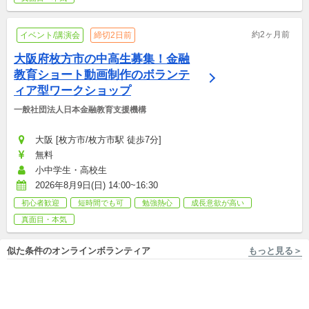
約2ヶ月前
イベント/講演会
締切2日前
大阪府枚方市の中高生募集！金融
教育ショート動画制作のボランテ
ィア型ワークショップ
一般社団法人日本金融教育支援機構
大阪 [枚方市/枚方市駅 徒歩7分]
無料
小中学生・高校生
2026年8月9日(日) 14:00~16:30
初心者歓迎
短時間でも可
勉強熱心
成長意欲が高い
真面目・本気
似た条件のオンラインボランティア
もっと見る＞