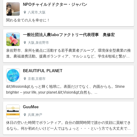
NPOチャイルドドクター・ジャパン
八尾市,大阪
関わる全ての人を幸せに！
一般社団法人農laboファクトリー代表理事 奥修宏
大阪,泉佐野市
泉佐野市、泉州を拠点に活動する若手農業者グループ。環境保全型農業の推
進。農福連携活動。援農ボランティア、マルシェなど、学生&地域と繋がる
農業。
BEAUTIFUL PLANET
京都,京都市
&lt;Mission&gt;もっと輝く地球に。表面だけでなく、内面からも。Shine
brighter -- your life, your planet.&lt;Vision&gt;自然も、...
GuuMee
兵庫,神戸
休日の空いた時間でボランティア。自分の隙間時間で誰かの笑顔に貢献でき
るなら。何か初めたいけど一人ではちょっと・・・という方でも大丈夫で
す。地域や社会貢献を通して、少しでも誰かのお役に立ちたい気持...