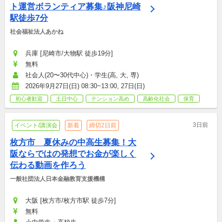
ト運営ボランティア募集♪阪神尼崎
駅徒歩7分
社会福祉法人あかね
兵庫 [尼崎市/大物駅 徒歩19分]
無料
社会人(20〜30代中心)・学生(高, 大, 専)
2026年9月27日(日) 08:30~13:00, 27日(日)
初心者歓迎
土日中心
テンション高め
高齢化社会
保育
3日前
イベント/講演会
新着
締切2日前
枚方市　夏休みの中高生募集！大
阪ならではの発想でお金が楽しく
伝わる動画を作ろう
一般社団法人日本金融教育支援機構
大阪 [枚方市/枚方市駅 徒歩7分]
無料