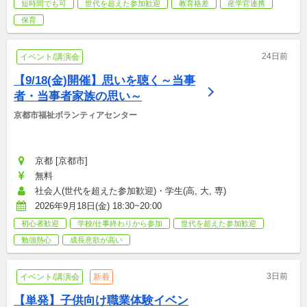
短時間でも可
世代を超えた参加歓迎
教育格差
産学官連携
保育
24日前
イベント/講演会
【9/18(金)開催】思いを聴く～当事
者・当事者家族の思い～
京都市福祉ボランティアセンター
京都 [京都市]
無料
社会人(世代を超えた参加歓迎)・学生(高, 大, 専)
2026年9月18日(金) 18:30~20:00
初心者歓迎
学校/仕事終わりから参加
世代を超えた参加歓迎
勉強熱心
成長意欲が高い
3日前
イベント/講演会
新着
【単発】子供向け職業体験イベン