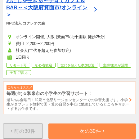
わたしを生きる～子育てカフェ＆
BAR～＜大阪府箕面市/オンライン
＞
NPO法人 コクレオの森
オンライン開催, 大阪 [箕面市/北千里駅 徒歩25分]
費用: 2,200〜2,200円
社会人(世代を超えた参加歓迎)
1日限り
リモート可
初心者歓迎
世代を超えた参加歓迎
主婦/主夫が活躍
子育て/育児
こちらもオススメ
毎週(金)☆和泉市の小学生の学習サポート！
週1のみ金曜日！和泉市北部リージョンセンターでの学習支援です。小学
生がタブレット教材で国・算の自習を中心に勉強しているところをサポー
トするお仕事です。
前の30件
次の30件