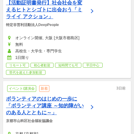
【活動証明書発行】社会社会を変
えるヒトとシゴトに出会おう「ミ
ライイ アクション」
特定非営利活動法人DeepPeople
オンライン開催, 大阪 [大阪市都島区]
無料
高校生・大学生・専門学生
1日限り
リモート可
初心者歓迎
短時間でも可
平日中心
世代を超えた参加歓迎
3日前
イベント/講演会
新着
ボランティアのはじめの一歩に
「ボランティア講座 ～知的障がい
のある人とともに～」
京都市山科区社会福祉協議会
京都 [京都市]