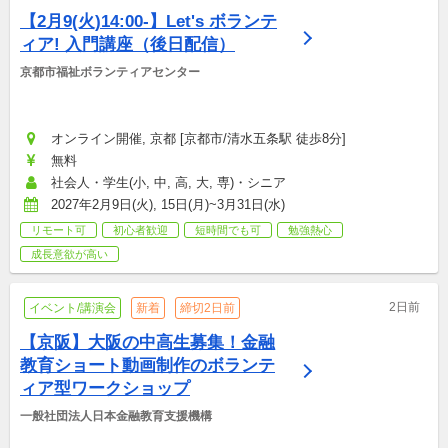
【2月9(火)14:00-】Let's ボランテ
ィア! 入門講座（後日配信）
京都市福祉ボランティアセンター
オンライン開催, 京都 [京都市/清水五条駅 徒歩8分]
無料
社会人・学生(小, 中, 高, 大, 専)・シニア
2027年2月9日(火), 15日(月)~3月31日(水)
リモート可
初心者歓迎
短時間でも可
勉強熱心
成長意欲が高い
2日前
イベント/講演会
新着
締切2日前
【京阪】大阪の中高生募集！金融
教育ショート動画制作のボランテ
ィア型ワークショップ
一般社団法人日本金融教育支援機構