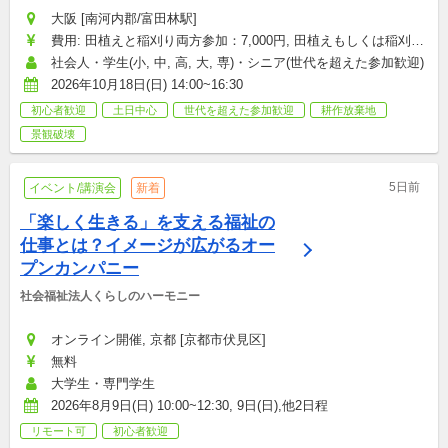
大阪 [南河内郡/富田林駅]
費用: 田植えと稲刈り両方参加：7,000円, 田植えもしくは稲刈り
のみに参加：4,000円
社会人・学生(小, 中, 高, 大, 専)・シニア(世代を超えた参加歓迎)
2026年10月18日(日) 14:00~16:30
初心者歓迎
土日中心
世代を超えた参加歓迎
耕作放棄地
景観破壊
5日前
イベント/講演会
新着
「楽しく生きる」を支える福祉の
仕事とは？イメージが広がるオー
プンカンパニー
社会福祉法人くらしのハーモニー
オンライン開催, 京都 [京都市伏見区]
無料
大学生・専門学生
2026年8月9日(日) 10:00~12:30, 9日(日),他2日程
リモート可
初心者歓迎