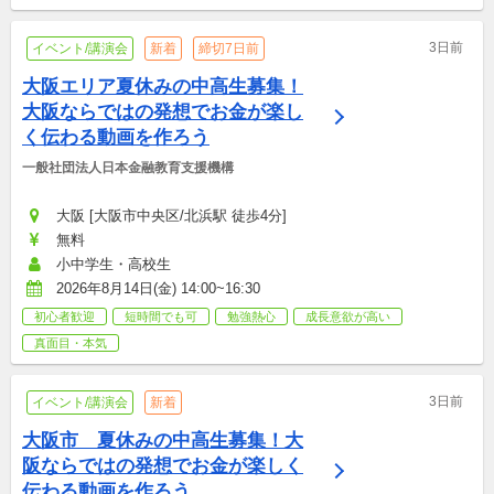
3日前
イベント/講演会
新着
締切7日前
大阪エリア夏休みの中高生募集！
大阪ならではの発想でお金が楽し
く伝わる動画を作ろう
一般社団法人日本金融教育支援機構
大阪 [大阪市中央区/北浜駅 徒歩4分]
無料
小中学生・高校生
2026年8月14日(金) 14:00~16:30
初心者歓迎
短時間でも可
勉強熱心
成長意欲が高い
真面目・本気
3日前
イベント/講演会
新着
大阪市　夏休みの中高生募集！大
阪ならではの発想でお金が楽しく
伝わる動画を作ろう