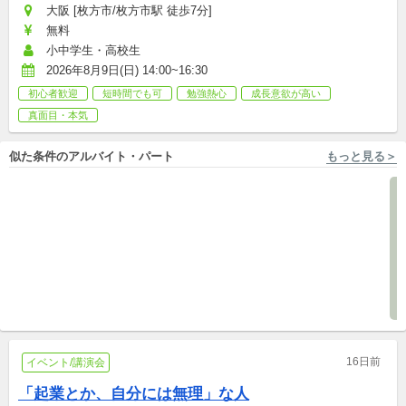
大阪 [枚方市/枚方市駅 徒歩7分]
無料
小中学生・高校生
2026年8月9日(日) 14:00~16:30
初心者歓迎
短時間でも可
勉強熱心
成長意欲が高い
真面目・本気
似た条件のアルバイト・パート
もっと見る＞
大阪 [大阪市北区] 株式会社キズキ
大阪 [和泉市/北信太駅 徒歩10分] 株式会社エデュケーショナルネットワーク
【大阪】公共事業の運営をバ
毎週(金)☆和泉市の小学生の学
ックオフィスから支える事務
習サポート！
スタッフ募集！
パート
アルバイト,パート,副業/パラレルキャリア
16日前
イベント/講演会
「起業とか、自分には無理」な人