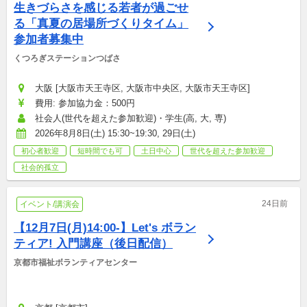
生きづらさを感じる若者が過ごせ
る「真夏の居場所づくりタイム」
参加者募集中
くつろぎステーションつばさ
大阪 [大阪市天王寺区, 大阪市中央区, 大阪市天王寺区]
費用: 参加協力金：500円
社会人(世代を超えた参加歓迎)・学生(高, 大, 専)
2026年8月8日(土) 15:30~19:30, 29日(土)
初心者歓迎
短時間でも可
土日中心
世代を超えた参加歓迎
社会的孤立
24日前
イベント/講演会
【12月7日(月)14:00-】Let's ボラン
ティア! 入門講座（後日配信）
京都市福祉ボランティアセンター