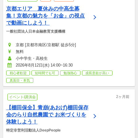
京都エリア　夏休みの中高生募
集！京都の魅力を「お金」の視点
で動画にしよう！ 
一般社団法人日本金融教育支援機構
京都 [京都市南区/京都駅 徒歩5分]
無料
小中学生・高校生
2026年8月12日(水) 14:00~16:30
初心者歓迎
短時間でも可
勉強熱心
成長意欲が高い
真面目・本気
2ヶ月前
イベント/講演会
【棚田保全】青崩(あおげ)棚田保存
会のらり自然農園で お米づくりを
体験しよう！
特定非営利活動法人DeepPeople