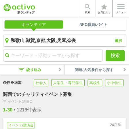


star
検索
お気に入り
メニュー
ボランティア
NPO職員/バイト
選択
検索
filter_list
絞り込み
関連/人気条件から探す
条件を追加
社会人
大学生・専門学生
高校生
小中学生
関西でのチャリティイベント募集
イベント/講演会
filter_list
1-30
/
1216
件表示
24日前
イベント/講演会