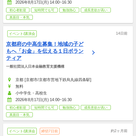
2026年8月17日(月) 14:00~16:30
初心者歓迎
短時間でも可
勉強熱心
成長意欲が高い
真面目・本気
14日前
イベント/講演会
京都府の中高生募集！地域の子ど
もへ「お金」を伝える１日ボラン
ティア
一般社団法人日本金融教育支援機構
京都 [京都市/京都市営地下鉄烏丸線四条駅]
無料
小中学生・高校生
2026年8月17日(月) 14:00~16:30
初心者歓迎
短時間でも可
勉強熱心
成長意欲が高い
真面目・本気
約2ヶ月前
イベント/講演会
締切7日前