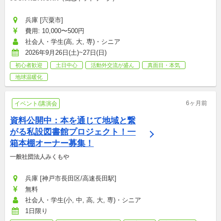
兵庫 [宍粟市]
費用: 10,000〜500円
社会人・学生(高, 大, 専)・シニア
2026年9月26日(土)~27日(日)
初心者歓迎
土日中心
活動外交流が盛ん
真面目・本気
地球温暖化
6ヶ月前
イベント/講演会
資料公開中：本を通じて地域と繋
がる私設図書館プロジェクト！一
箱本棚オーナー募集！
一般社団法人みくもや
兵庫 [神戸市長田区/高速長田駅]
無料
社会人・学生(小, 中, 高, 大, 専)・シニア
1日限り