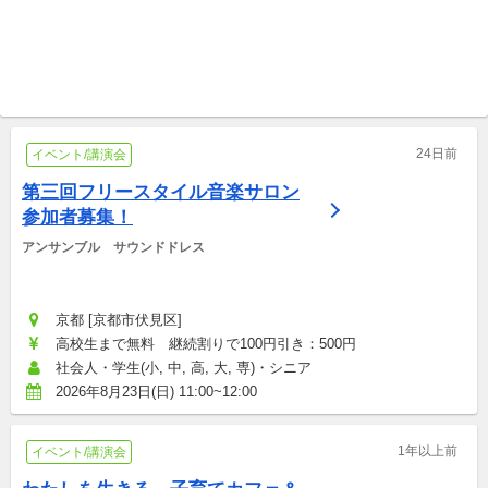
オンライン開催 一般社団法人ユースキャリア教育機構
オンライン開催 NPO法人アスデッサン
【勉強会】社会課題を仕事に
【中学生・高校生対象】様々
する方法とは？/ボランティア
な大人の生き方に出会う「ミ
継続の限界【大学生対象】
イベント/講演会
ライドア」オンライン開催
イベント/講演会
24日前
イベント/講演会
第三回フリースタイル音楽サロン
参加者募集！
アンサンブル　サウンドドレス
京都 [京都市伏見区]
高校生まで無料　継続割りで100円引き：500円
社会人・学生(小, 中, 高, 大, 専)・シニア
2026年8月23日(日) 11:00~12:00
1年以上前
イベント/講演会