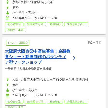
京都 [京都市/京都駅 徒歩5分]
無料
小中学生・高校生
2026年8月12日(水) 14:00~16:30
初心者歓迎
短時間でも可
勉強熱心
成長意欲が高い
真面目・本気
約2ヶ月前
イベント/講演会
大阪府大阪市②中高生募集！金融教
育ショート動画制作のボランティ
ア型ワークショップ
一般社団法人日本金融教育支援機構
大阪 [大阪市天王寺区/四天王寺前夕陽ヶ丘駅 徒歩7分]
無料
小中学生・高校生
2026年8月18日(火) 14:00~16:30
初心者歓迎
短時間でも可
勉強熱心
成長意欲が高い
真面目・本気