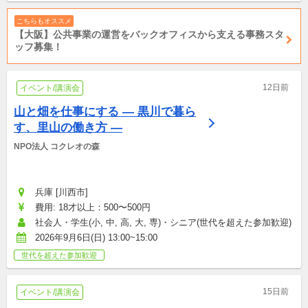
こちらもオススメ
【大阪】公共事業の運営をバックオフィスから支える事務スタ
ッフ募集！
12日前
イベント/講演会
山と畑を仕事にする ― 黒川で暮ら
す、里山の働き方 ―
NPO法人 コクレオの森
兵庫 [川西市]
費用: 18才以上：500〜500円
社会人・学生(小, 中, 高, 大, 専)・シニア(世代を超えた参加歓迎)
2026年9月6日(日) 13:00~15:00
世代を超えた参加歓迎
15日前
イベント/講演会