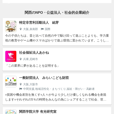
関西のNPO・公益法人・社会的企業紹介
特定非営利活動法人 結芽
大阪,泉南郡
国際
今の子供たちは、昔と比べて自然の中で駆け回って遊ぶことよりも、学力重
視の教育やゲーム機やスマホばかりで遊ぶ環境に置かれています。こうした
環境がもたらした問題として、キレる子供や引きこもり、自殺な...
社会福祉法人あかね
兵庫,尼崎市
「この業界に夢があることを証明する」
一般財団法人 みらいこども財団
大阪,大阪市
中間支援,地域活性化・まちづくり,福祉・障がい・高齢者
○貧困や機会差別を無くす○人々が今より少しだけ優しくなれる機会を創造
します○それぞれの5％の時間をみんなの為にシェアすることで社会、世界
を変える
関西学院大学 有光研究室