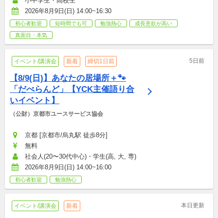
小中学生・高校生
2026年8月9日(日) 14:00~16:30
初心者歓迎
短時間でも可
勉強熱心
成長意欲が高い
真面目・本気
5日前
イベント/講演会
新着
締切1日前
【8/9(日)】あなたの居場所＋🐾
「だべらんど」【YCK主催語り合
いイベント】
（公財）京都市ユースサービス協会
京都 [京都市/烏丸駅 徒歩8分]
無料
社会人(20〜30代中心)・学生(高, 大, 専)
2026年8月9日(日) 14:00~16:00
初心者歓迎
勉強熱心
本日更新
イベント/講演会
新着