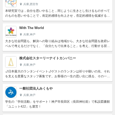
兵庫,西宮市
本研究室では，自分を思いやること，同じように生きとし生けるものすべて
のものを思いやることで，肯定的感情を向上させ，否定的感情を低減するこ
とを，様々な調査，実験，臨床試験で明らかにすることを目標と...
With The World
兵庫,神戸
大きな社会問題も、解決への取り組みは地域から。大きな社会問題を政府レ
ベルで考えるだけでなく、「自分たちで出来ること」を考え、行動する習慣
を創ります。世界の国々と学生、そして地域を結び、グローバ...
株式会社スターリーナイトカンパニー
兵庫,神戸
🌙日本最大のランタンイベント🌙ゲストのランタンは祈りや願いの光、それ
を支える貴重なスタッフ募集です。お客様の一生の思い出に残る、その一部
になれる体験をぜひ一緒に楽しみましょう！
一般社団法人みくもや
兵庫,神戸
学生の「学街活動」をサポート！神戸市長田区（長田神社前）で私設図書館
「ユニット422」も運営！