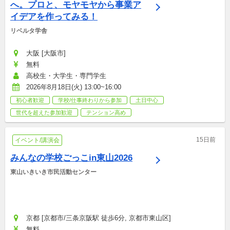
へ。プロと、モヤモヤから事業ア
イデアを作ってみる！
リベルタ学舎
大阪 [大阪市]
無料
高校生・大学生・専門学生
2026年8月18日(火) 13:00~16:00
初心者歓迎
学校/仕事終わりから参加
土日中心
世代を超えた参加歓迎
テンション高め
15日前
イベント/講演会
みんなの学校ごっこin東山2026
東山いきいき市民活動センター
京都 [京都市/三条京阪駅 徒歩6分, 京都市東山区]
無料