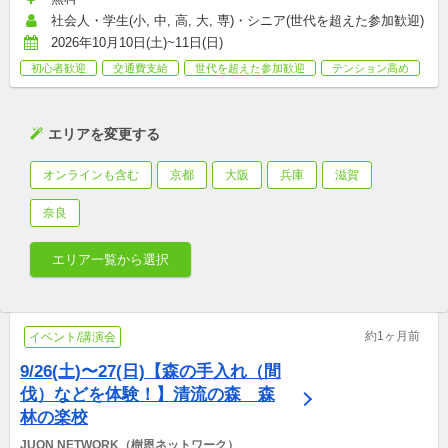
社会人・学生(小, 中, 高, 大, 専)・シニア(世代を超えた参加歓迎)
2026年10月10日(土)~11日(日)
初心者歓迎
交通費支給
世代を超えた参加歓迎
テンション高め
エリアを変更する
オンラインも含む
京都
大阪
兵庫
滋賀
奈良
エリア一覧から選択
約1ヶ月前
イベント/講演会
9/26(土)〜27(日)【森の手入れ（間
伐）などを体験！】清流の森　森
林の楽校
JUON NETWORK（樹恩ネットワーク）