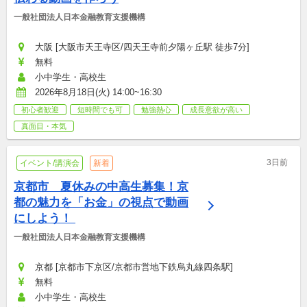
一般社団法人日本金融教育支援機構
大阪 [大阪市天王寺区/四天王寺前夕陽ヶ丘駅 徒歩7分]
無料
小中学生・高校生
2026年8月18日(火) 14:00~16:30
初心者歓迎
短時間でも可
勉強熱心
成長意欲が高い
真面目・本気
3日前
イベント/講演会
新着
京都市　夏休みの中高生募集！京
都の魅力を「お金」の視点で動画
にしよう！ 
一般社団法人日本金融教育支援機構
京都 [京都市下京区/京都市営地下鉄烏丸線四条駅]
無料
小中学生・高校生