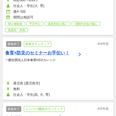
時給900〜950円
社会人・学生(大, 専)
週4~5回
期間は相談可
初心者歓迎
平日中心
成長意欲が高い
活動外交流が盛ん
真面目・本気
約4年前
募集終了
単発ボランティア
食育×防災のセミナーお手伝い！
一般社団法人日本食育HEDカレッジ
鹿児島 [鹿児島市]
無料
社会人・学生(高, 大, 専)
約5年前
募集終了
メンバー/継続ボランティア