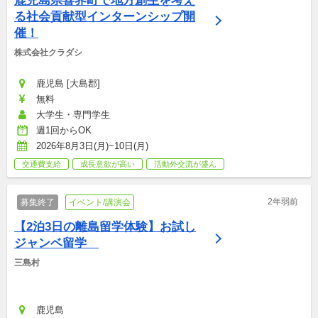
鹿児島県喜界町で地方創生を考え
る社会貢献型インターンシップ開
催！
株式会社クラダシ
鹿児島 [大島郡]
無料
大学生・専門学生
週1回からOK
2026年8月3日(月)~10日(月)
交通費支給
成長意欲が高い
活動外交流が盛ん
2年弱前
募集終了
イベント/講演会
【2泊3日の離島留学体験】お試し
ジャンベ留学　
三島村
鹿児島