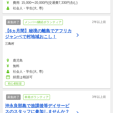
費用: 15,000〜20,000円(交通費7,330円含む)
社会人・学生(大, 専)
2年以上前
募集終了
メンバー/継続ボランティア
【6ヵ月間】秘境の離島でアフリカ
ジャンベで村地域おこし！
三島村
鹿児島
無料
社会人・学生(大, 専)
頻度は相談可
初心者歓迎
3年以上前
募集終了
単発ボランティア
沖永良部島で放課後等デイサービ
スのスタッフに参加しませんか？