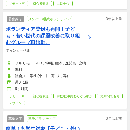
リモート可
初心者歓迎
土日中心
3年以上前
募集終了
メンバー/継続ボランティア
ボランティア登録も再開！子ど
も・若い世代の課題改善に取り組
むグループ再始動。
ティンカーベル
フルリモートOK, 沖縄, 熊本, 鹿児島, 宮崎
無料
社会人・学生(小, 中, 高, 大, 専)
週0~1回
6ヶ月間
リモート可
初心者歓迎
学校/仕事終わりから参加
短時間でも可
デザイン
3年以上前
募集終了
単発ボランティア
簡単！各学生対象【子ども・若い