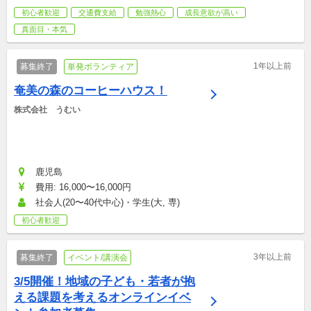
初心者歓迎
交通費支給
勉強熱心
成長意欲が高い
真面目・本気
1年以上前
募集終了
単発ボランティア
奄美の森のコーヒーハウス！
株式会社　うむい
鹿児島
費用: 16,000〜16,000円
社会人(20〜40代中心)・学生(大, 専)
初心者歓迎
3年以上前
募集終了
イベント/講演会
3/5開催！地域の子ども・若者が抱
える課題を考えるオンラインイベ