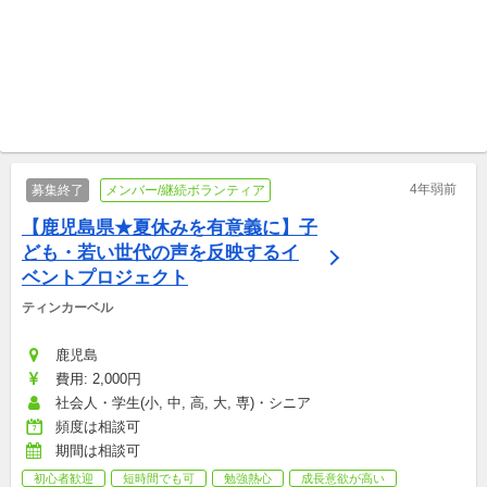
フルリモートOK 合同会社 YAMAGATA Link
フルリモートOK, 東京 [台東区] 特定非営利活動法人芸術家の村
あなたの一枚が、山形の魅力
リアルとオンラインの仮想の
になる｜フォトメンバー募集
まち「シェア街」をつくるコ
団体メンバー/継続ボランティア
ミュニティマネージャーを募
団体メンバー/継続ボランティア
集
4年弱前
募集終了
メンバー/継続ボランティア
【鹿児島県★夏休みを有意義に】子
ども・若い世代の声を反映するイ
ベントプロジェクト
ティンカーベル
鹿児島
費用: 2,000円
社会人・学生(小, 中, 高, 大, 専)・シニア
頻度は相談可
期間は相談可
初心者歓迎
短時間でも可
勉強熱心
成長意欲が高い