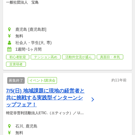
一般社団法人　宝島
鹿児島 [鹿児島郡]
無料
社会人・学生(大, 専)
1週間~1ヶ月間
初心者歓迎
テンション高め
活動外交流が盛ん
真面目・本気
災害弱者
約11年前
募集終了
イベント/講演会
7/5(日) 地域課題に現地の経営者と
共に挑戦する実践型インターンシ
ップフェア！
特定非営利活動法人ETIC.（エティック）／ UIJ
ターン人材拠点（東京）
石川, 鹿児島
無料