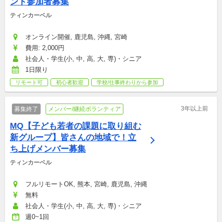
ント参加者募集
ティンカーベル
オンライン開催, 鹿児島, 沖縄, 宮崎
費用: 2,000円
社会人・学生(小, 中, 高, 大, 専)・シニア
1日限り
リモート可
初心者歓迎
学校/仕事終わりから参加
3年以上前
募集終了
メンバー/継続ボランティア
MQ【子ども若者の課題に取り組む
新グループ】皆さんの地域で！立
ち上げメンバー募集
ティンカーベル
フルリモートOK, 熊本, 宮崎, 鹿児島, 沖縄
無料
社会人・学生(小, 中, 高, 大, 専)・シニア
週0~1回