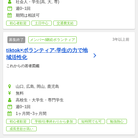
社会人・学生(高, 大, 専)
週0~1回
期間は相談可
初心者歓迎
土日中心
交通費支給
3年以上前
募集終了
メンバー/継続ボランティア
tiktok×ボランティア-学生の力で地
域活性化
これからの若者図鑑
山口, 広島, 岡山, 鹿児島
無料
高校生・大学生・専門学生
週0~1回
1ヶ月間~3ヶ月間
初心者歓迎
学校/仕事終わりから参加
短時間でも可
勉強熱心
成長意欲が高い