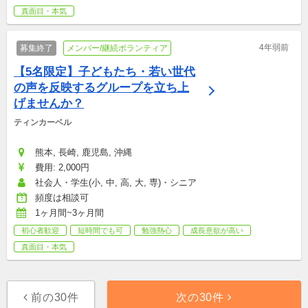
真面目・本気
4年弱前
募集終了
メンバー/継続ボランティア
【5名限定】子どもたち・若い世代
の声を反映するグループを立ち上
げませんか？
ティンカーベル
熊本, 長崎, 鹿児島, 沖縄
費用: 2,000円
社会人・学生(小, 中, 高, 大, 専)・シニア
頻度は相談可
1ヶ月間~3ヶ月間
初心者歓迎
短時間でも可
勉強熱心
成長意欲が高い
真面目・本気
前の30件
次の30件