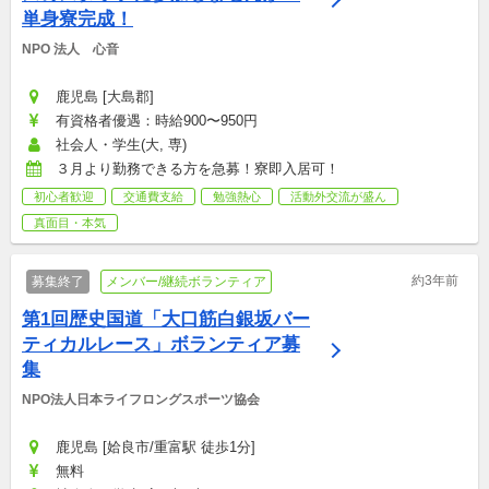
単身寮完成！
NPO 法人　心音
鹿児島 [大島郡]
有資格者優遇：時給900〜950円
社会人・学生(大, 専)
３月より勤務できる方を急募！寮即入居可！
初心者歓迎
交通費支給
勉強熱心
活動外交流が盛ん
真面目・本気
約3年前
募集終了
メンバー/継続ボランティア
第1回歴史国道「大口筋白銀坂バー
ティカルレース」ボランティア募
集
NPO法人日本ライフロングスポーツ協会
鹿児島 [姶良市/重富駅 徒歩1分]
無料