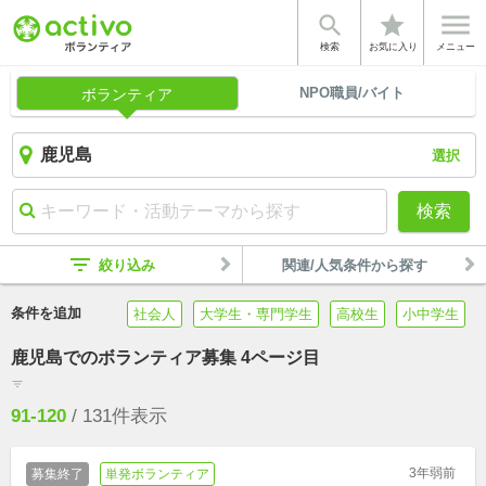


star
検索
お気に入り
メニュー
NPO職員/バイト
ボランティア
選択
検索
filter_list
絞り込み
関連/人気条件から探す
条件を追加
社会人
大学生・専門学生
高校生
小中学生
鹿児島でのボランティア募集 4ページ目
filter_list
91-120
/
131
件表示
3年弱前
募集終了
単発ボランティア