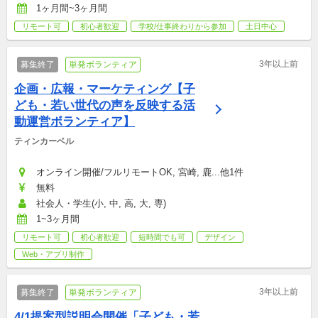
1ヶ月間~3ヶ月間
リモート可
初心者歓迎
学校/仕事終わりから参加
土日中心
3年以上前
募集終了
単発ボランティア
企画・広報・マーケティング【子
ども・若い世代の声を反映する活
動運営ボランティア】
ティンカーベル
オンライン開催/フルリモートOK, 宮崎, 鹿...他1件
無料
社会人・学生(小, 中, 高, 大, 専)
1~3ヶ月間
リモート可
初心者歓迎
短時間でも可
デザイン
Web・アプリ制作
3年以上前
募集終了
単発ボランティア
4/1提案型説明会開催「子ども・若