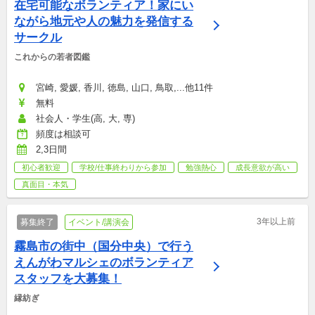
在宅可能なボランティア！家にい
ながら地元や人の魅力を発信する
サークル
これからの若者図鑑
宮崎, 愛媛, 香川, 徳島, 山口, 鳥取,...他11件
無料
社会人・学生(高, 大, 専)
頻度は相談可
2,3日間
初心者歓迎
学校/仕事終わりから参加
勉強熱心
成長意欲が高い
真面目・本気
3年以上前
募集終了
イベント/講演会
霧島市の街中（国分中央）で行う
えんがわマルシェのボランティア
スタッフを大募集！
縁紡ぎ