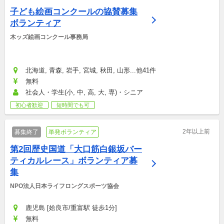
子ども絵画コンクールの協賛募集
ボランティア
​木ッズ絵画コンクール事務局
北海道, 青森, 岩手, 宮城, 秋田, 山形...他41件
無料
社会人・学生(小, 中, 高, 大, 専)・シニア
初心者歓迎
短時間でも可
2年以上前
募集終了
単発ボランティア
第2回歴史国道「大口筋白銀坂バー
ティカルレース」ボランティア募
集
NPO法人日本ライフロングスポーツ協会
鹿児島 [姶良市/重富駅 徒歩1分]
無料