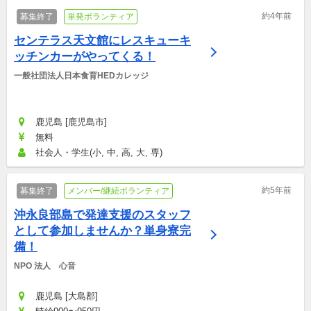
約4年前
募集終了
単発ボランティア
センテラス天文館にレスキューキ
ッチンカーがやってくる！
一般社団法人日本食育HEDカレッジ
鹿児島 [鹿児島市]
無料
社会人・学生(小, 中, 高, 大, 専)
約5年前
募集終了
メンバー/継続ボランティア
沖永良部島で発達支援のスタッフ
として参加しませんか？単身寮完
備！
NPO 法人　心音
鹿児島 [大島郡]