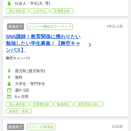
社会人・学生(大, 専)
初心者歓迎
土日中心
交通費支給
3年以上前
募集終了
メンバー/継続ボランティア
SNS講師！教育関係に携わりたい
勉強したい学生募集！【舞空キャ
ンパス】
舞空キャンパス
鹿児島 [鹿児島市]
無料
大学生・専門学生
週0~1回
6ヶ月間
初心者歓迎
交通費支給
勉強熱心
成長意欲が高い
真面目・本気
13日前
募集終了
イベント/講演会