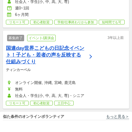
社会人・学生(小, 中, 高, 大, 専)
週0~1回
6ヶ月間
リモート可
初心者歓迎
学校/仕事終わりから参加
短時間でも可
3年以上前
募集終了
イベント/講演会
国連day世界こどもの日記念イベン
ト！子ども・若者の声を反映する
仕組みづくり
ティンカーベル
オンライン開催, 沖縄, 宮崎, 鹿児島
無料
社会人・学生(小, 中, 高, 大, 専)・シニア
リモート可
初心者歓迎
土日中心
似た条件のオンラインボランティア
もっと見る＞