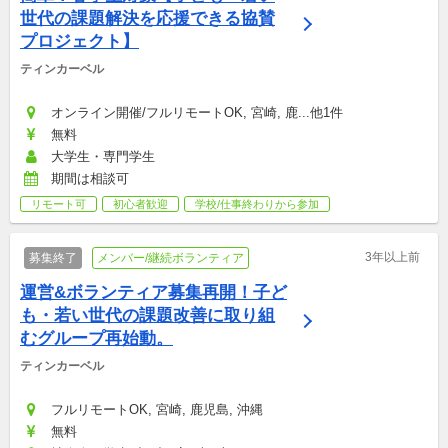
世代の課題解決を応援できる協賛
プロジェクト】
ティンカーベル
オンライン開催/フルリモートOK, 宮崎, 鹿...他1件
無料
大学生・専門学生
期間は相談可
リモート可
初心者歓迎
学校/仕事終わりから参加
3年以上前
募集終了
メンバー/継続ボランティア
運営&ボランティア募集再開！子ど
も・若い世代の課題改善に取り組
むグループ再始動。
ティンカーベル
フルリモートOK, 宮崎, 鹿児島, 沖縄
無料