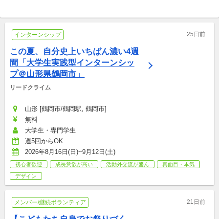
ンプロジェクトvol.2
プロボノ
「チャオゼ！」
イベント/講演会
25日前
インターンシップ
この夏、自分史上いちばん濃い4週
間「大学生実践型インターンシッ
プ＠山形県鶴岡市」
リードクライム
山形 [鶴岡市/鶴岡駅, 鶴岡市]
無料
大学生・専門学生
週5回からOK
2026年8月16日(日)~9月12日(土)
初心者歓迎
成長意欲が高い
活動外交流が盛ん
真面目・本気
デザイン
21日前
メンバー/継続ボランティア