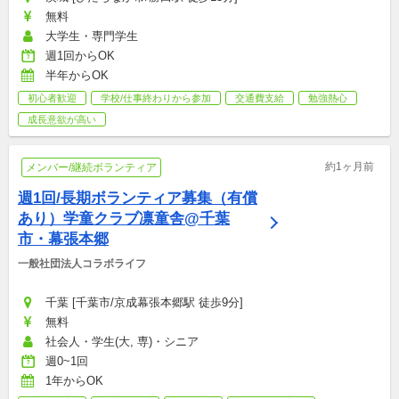
無料
大学生・専門学生
週1回からOK
半年からOK
初心者歓迎
学校/仕事終わりから参加
交通費支給
勉強熱心
成長意欲が高い
約1ヶ月前
メンバー/継続ボランティア
週1回/長期ボランティア募集（有償
あり）学童クラブ凛童舎@千葉
市・幕張本郷
一般社団法人コラボライフ
千葉 [千葉市/京成幕張本郷駅 徒歩9分]
無料
社会人・学生(大, 専)・シニア
週0~1回
1年からOK