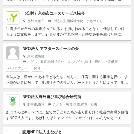
を変える
（公財）京都市ユースサービス協会
京都,京都市
中間支援,地域活性化・まちづくり
1. 青少年が自分の本来持っている力を損なわれることなく、伸ばしていけ
るように支援をします。2. 青少年が問題を抱えた時や必要を感じた時に、
課題を自ら乗り越えたり解決していくための力を獲得できる...
NPO法人 アフタースクールの会
東京,豊島区
こども・教育,地域活性化・まちづくり,福祉・障がい・高齢者
バリアフリー
保育
当法人は、障がいのある子どもたちに対して、保育に関する事業を行い、ま
た障がい者に対して、地域社会での生活サポートを行うことによって、地域
社会との繋がりを強化すると同時に、健全なまちづくり、バリア...
NPO法人野外遊び喜び総合研究所
府中市,東京
こども・教育,国際,震災・災害
あばれんぼキャンプは、全ての子どもたちが走り回り輝く社会の実現を目指
すNPO法人です。あばれんぼキャンプのコンセプトは「みんなのとってお
きのバ」。《バ》とカタカナにしたのは、そこに3つの意味を込...
認定NPO法人まなびと