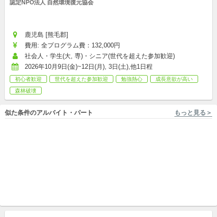
認定NPO法人 自然環境復元協会
鹿児島 [熊毛郡]
費用: 全プログラム費：132,000円
社会人・学生(大, 専)・シニア(世代を超えた参加歓迎)
2026年10月9日(金)~12日(月), 3日(土),他1日程
初心者歓迎
世代を超えた参加歓迎
勉強熱心
成長意欲が高い
森林破壊
似た条件のアルバイト・パート
もっと見る＞
大阪 [和泉市/北信太駅 徒歩10分] 株式会社エデュケーショナルネットワーク
大阪 [大阪市北区] 株式会社キズキ
毎週(金)☆和泉市の小学生の学
【大阪】公共事業の運営をバ
習サポート！
ックオフィスから支える事務
アルバイト,パート,副業/パラレルキャリア
スタッフ募集！
パート