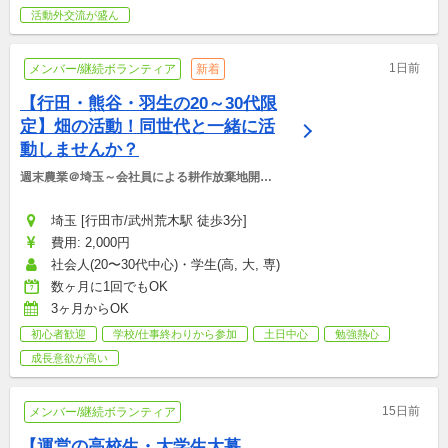
活動外交流が盛ん
1日前
メンバー/継続ボランティア
新着
【行田・熊谷・羽生の20～30代限
定】畑の活動！同世代と一緒に活
動しませんか？
週末農業＠埼玉～会社員による耕作放棄地開墾
に挑戦中！～
埼玉 [行田市/武州荒木駅 徒歩3分]
費用: 2,000円
社会人(20〜30代中心)・学生(高, 大, 専)
数ヶ月に1回でもOK
3ヶ月からOK
初心者歓迎
学校/仕事終わりから参加
土日中心
勉強熱心
成長意欲が高い
15日前
メンバー/継続ボランティア
【運営の高校生・大学生大募