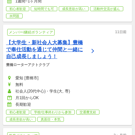
1週間~1ヶ月間
初心者歓迎
短時間でも可
成長意欲が高い
活動外交流が盛ん
水問題
11日前
メンバー/継続ボランティア
【大学生・新社会人大募集】豊橋
で奉仕活動を通じて仲間と一緒に
自己成長しましょう！
豊橋ローターアクトクラブ
愛知 [豊橋市]
無料
社会人(20代中心)・学生(大, 専)
月1回からOK
長期歓迎
初心者歓迎
学校/仕事終わりから参加
交通費支給
成長意欲が高い
真面目・本気