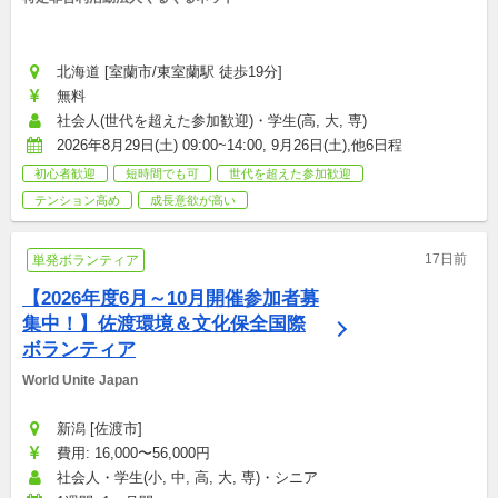
北海道 [室蘭市/東室蘭駅 徒歩19分]
無料
社会人(世代を超えた参加歓迎)・学生(高, 大, 専)
2026年8月29日(土) 09:00~14:00, 9月26日(土),他6日程
初心者歓迎
短時間でも可
世代を超えた参加歓迎
テンション高め
成長意欲が高い
17日前
単発ボランティア
【2026年度6月～10月開催参加者募
集中！】佐渡環境＆文化保全国際
ボランティア
World Unite Japan
新潟 [佐渡市]
費用: 16,000〜56,000円
社会人・学生(小, 中, 高, 大, 専)・シニア