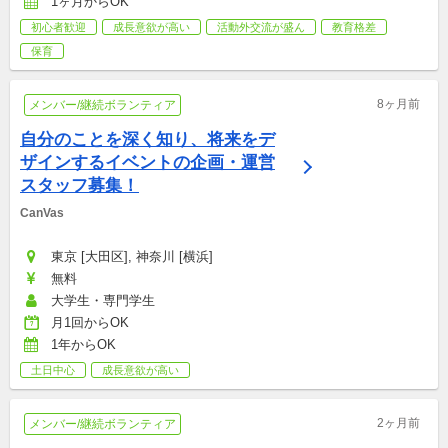
1ヶ月からOK
合・解散時間ではありませんのでご注意ください。 
初心者歓迎
成長意欲が高い
活動外交流が盛ん
教育格差
保育
8ヶ月前
メンバー/継続ボランティア
自分のことを深く知り、将来をデ
ザインするイベントの企画・運営
スタッフ募集！
CanVas
東京 [大田区], 神奈川 [横浜]
無料
大学生・専門学生
月1回からOK
1年からOK
土日中心
成長意欲が高い
2ヶ月前
メンバー/継続ボランティア