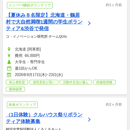
約1ヶ月前
メンバー/継続ボランティア
【夏休み８名限定】北海道・鶴居
村で大自然満喫1週間の学生ボラン
ティア&渋谷で発信
コ・イノベーション研究所 チームQUIs
北海道 [阿寒郡]
費用: 66,000円
大学生・専門学生
週1回からOK
2026年9月17日(木)~23日(水)
初心者歓迎
成長意欲が高い
活動外交流が盛ん
絶滅危惧種
森林破壊
約2ヶ月前
単発ボランティア
（1日体験）クルハウス祭りボラン
ティア体験募集
特定非営利活動法人くるくるネット