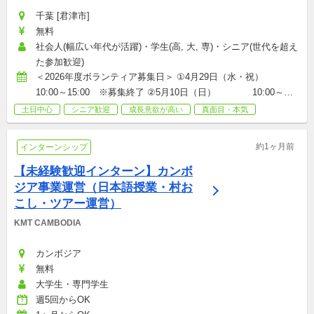
千葉 [君津市]
無料
社会人(幅広い年代が活躍)・学生(高, 大, 専)・シニア(世代を超え
た参加歓迎)
＜2026年度ボランティア募集日＞ ①4月29日（水・祝）　　
10:00～15:00　※募集終了 ②5月10日（日）　　　　10:00～
12:00　※募集終了 ③6月21日（日）　　　　10:00～12:00　※募
土日中心
シニア歓迎
成長意欲が高い
真面目・本気
集終了 ④6月28日（日）　　　　10:00～16:00　※募集終了 ⑤7
月11～12日（土日）  13:00～翌日12:00　※募集終了 ⑥9月5日
約1ヶ月前
インターンシップ
（土）　　　  　10:00～15:00 ⑦9月6日（日）　　　  　10:00～
15:30　 ⑧9月19日（土）　　　　  9:00～15:30 ⑨9月21日
【未経験歓迎インターン】カンボ
（月・祝）　　10:00～16:30 ⑩10月18日（日）　　　 10:00～
ジア事業運営（日本語授業・村お
12:00 ⑪10月25日（日）　 　　10:00～15:00 ⑫11月3日（火・
こし・ツアー運営）
祝）　　10:00～16:00 ⑬11月15日（日）　　　 10:00～15:00 
KMT CAMBODIA
⑭11月22日（日）　　 　10:00～15:00 ⑮12月12日（土）　　　 
10:00～15:00 ⑯12月20日（日）　　　 10:00～16:30 ⑰1月24日
カンボジア
（日）　　　　  8:00～19:00 ⑱2月6～7日（土日）　　13:00～
無料
翌日14:00 ⑲2月21日（日）　　　      10:00～12:00 ⑳3月7日
大学生・専門学生
（日）　    　　    11:00～14:30 ㉑3月13～14日（土日）     
週5回からOK
10:00～翌日15:00  ※上記時間はイベントの実施時間です。 　集