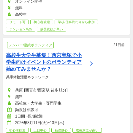
オンライン開催
無料
高校生
リモート可
初心者歓迎
学校/仕事終わりから参加
テンション高め
成長意欲が高い
21日前
メンバー/継続ボランティア
高校生大学生募集！西宮宝塚で小
学生向けイベントのボランティア
始めてみませんか？
兵庫体験活動ネットワーク
兵庫 [西宮市/西宮駅 徒歩11分]
無料
高校生・大学生・専門学生
頻度は相談可
1日間~長期歓迎
2026年8月11日(火)~13日(木)
初心者歓迎
土日中心
勉強熱心
成長意欲が高い