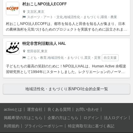
村おこしNPO法人ECOFF
文京区,東京
スポーツ・アート・文化,地域活性化・まちづくり,環境・農業
村おこしNPO法人ECOFFは、都市を知る人と田舎を知る人が集まり、日本
の農林漁村を元気づけるためのプロジェクトを実践するために設立されまし
た。ECOFFでは、「田舎のこと、農業のことを都会の人...
特定非営利活動法人 HAL
世田谷区,東京
こども・教育,地域活性化・まちづくり,震災・災害
自立支援
子どもたちの最高の笑顔のために！NPO法人HALは、Human Active 余暇楽
習研究所として1994年にスタートしました。レクリエーションのノーマラ
イゼーションを基本理念とし、健常児・障が...
地域活性化・まちづくり系NPO/社会的企業一覧
activoとは
運営会社
良くある質問
お問い合わせ
掲載希望の方はこちら
企業の方はこちら
ログイン
法人ログイン
利用規約
プライバシーポリシー
特定商取引法に基づく表記