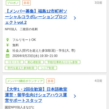
3日前
プロボノ
新着
【メンバー募集】福島12市町村ソ
ーシャルコラボレーションプロジ
ェクトvol.2
NPO法人　二枚目の名刺
フルリモートOK
無料
社会人(世代を超えた参加歓迎)・学生(大, 専)
2026年9月23日(水) 19:30~21:00
リモート可
初心者歓迎
学校/仕事終わりから参加
世代を超えた参加歓迎
シニア歓迎
4日前
メンバー/継続ボランティア
新着
【大学1・2回生歓迎】日本語教室
運営・留学生向けシェアハウス運
営サポートスタッフ
認定NPO法人まなびと