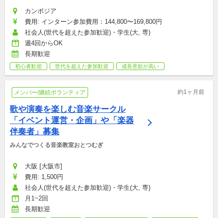
カンボジア
費用: インターン参加費用：144,800〜169,800円
社会人(世代を超えた参加歓迎)・学生(大, 専)
週4回からOK
長期歓迎
初心者歓迎
世代を超えた参加歓迎
成長意欲が高い
約1ヶ月前
メンバー/継続ボランティア
歌や演奏を楽しむ音楽サークル
「イベント運営・企画」や「楽器
伴奏者」募集
みんなでつくる音楽教室おとつむぎ
大阪 [大阪市]
費用: 1,500円
社会人(世代を超えた参加歓迎)・学生(大, 専)
月1~2回
長期歓迎