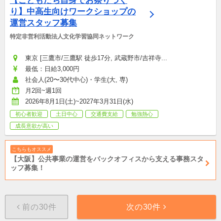
【こどもたち自身でお祭りづく
り】中高生向けワークショップの
運営スタッフ募集
特定非営利活動法人文化学習協同ネットワーク
東京 [三鷹市/三鷹駅 徒歩17分, 武蔵野市/吉祥寺...
最低：日給3,000円
社会人(20〜30代中心)・学生(大, 専)
月2回~週1回
2026年8月1日(土)~2027年3月31日(水)
初心者歓迎
土日中心
交通費支給
勉強熱心
成長意欲が高い
こちらもオススメ
【大阪】公共事業の運営をバックオフィスから支える事務スタ
ッフ募集！
前の30件
次の30件