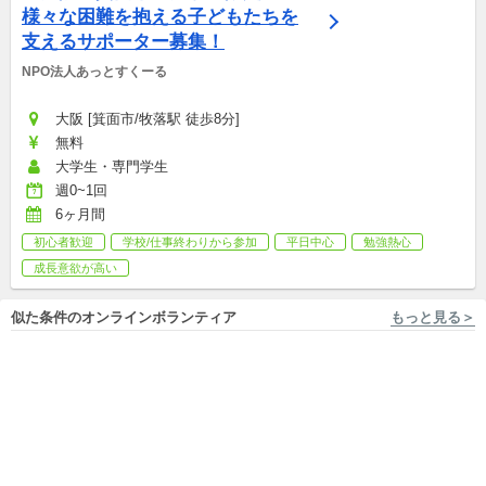
様々な困難を抱える子どもたちを
支えるサポーター募集！
NPO法人あっとすくーる
大阪 [箕面市/牧落駅 徒歩8分]
無料
大学生・専門学生
週0~1回
6ヶ月間
初心者歓迎
学校/仕事終わりから参加
平日中心
勉強熱心
成長意欲が高い
似た条件のオンラインボランティア
もっと見る＞
フルリモートOK NPO法人 二枚目の名刺
オンライン開催 一般社団法人OWN WAY
【メンバー募集】福島12市町
夏休み1ヶ月間！高校生向けオ
村ソーシャルコラボレーショ
ンライン個別伴走プログラム