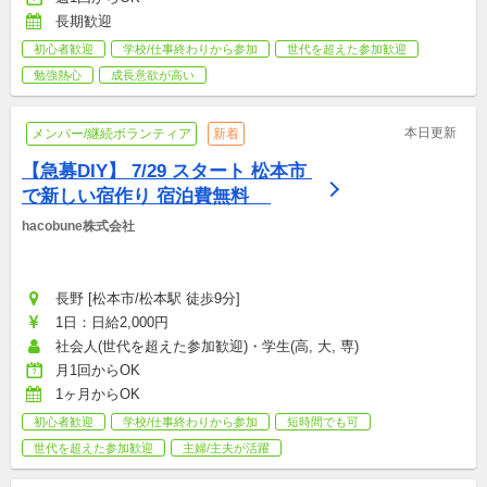
長期歓迎
初心者歓迎
学校/仕事終わりから参加
世代を超えた参加歓迎
勉強熱心
成長意欲が高い
本日更新
メンバー/継続ボランティア
新着
【急募DIY】 7/29 スタート 松本市 
で新しい宿作り 宿泊費無料    
hacobune株式会社
長野 [松本市/松本駅 徒歩9分]
1日：日給2,000円
社会人(世代を超えた参加歓迎)・学生(高, 大, 専)
月1回からOK
1ヶ月からOK
初心者歓迎
学校/仕事終わりから参加
短時間でも可
世代を超えた参加歓迎
主婦/主夫が活躍