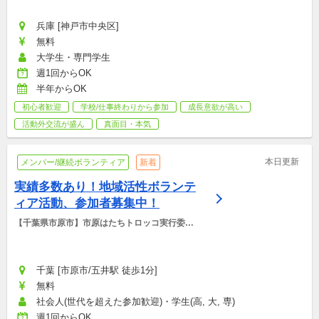
兵庫 [神戸市中央区]
無料
大学生・専門学生
週1回からOK
半年からOK
初心者歓迎
学校/仕事終わりから参加
成長意欲が高い
活動外交流が盛ん
真面目・本気
本日更新
メンバー/継続ボランティア
新着
実績多数あり！地域活性ボランテ
ィア活動、参加者募集中！
【千葉県市原市】市原はたちトロッコ実行委員
会（いちたね〜IchiTane〜）
千葉 [市原市/五井駅 徒歩1分]
無料
社会人(世代を超えた参加歓迎)・学生(高, 大, 専)
週1回からOK