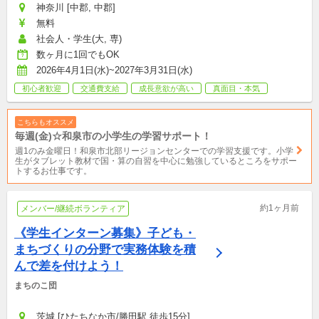
神奈川 [中郡, 中郡]
無料
社会人・学生(大, 専)
数ヶ月に1回でもOK
2026年4月1日(水)~2027年3月31日(水)
初心者歓迎
交通費支給
成長意欲が高い
真面目・本気
こちらもオススメ
毎週(金)☆和泉市の小学生の学習サポート！
週1のみ金曜日！和泉市北部リージョンセンターでの学習支援です。小学
生がタブレット教材で国・算の自習を中心に勉強しているところをサポー
トするお仕事です。
約1ヶ月前
メンバー/継続ボランティア
《学生インターン募集》子ども・
まちづくりの分野で実務体験を積
んで差を付けよう！
まちのこ団
茨城 [ひたちなか市/勝田駅 徒歩15分]