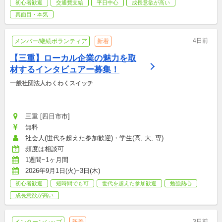
初心者歓迎
交通費支給
平日中心
成長意欲が高い
真面目・本気
4日前
メンバー/継続ボランティア
新着
【三重】ローカル企業の魅力を取
材するインタビュアー募集！
一般社団法人わくわくスイッチ
三重 [四日市市]
無料
社会人(世代を超えた参加歓迎)・学生(高, 大, 専)
頻度は相談可
1週間~1ヶ月間
2026年9月1日(火)~3日(木)
初心者歓迎
短時間でも可
世代を超えた参加歓迎
勉強熱心
成長意欲が高い
3日前
インターンシップ
新着