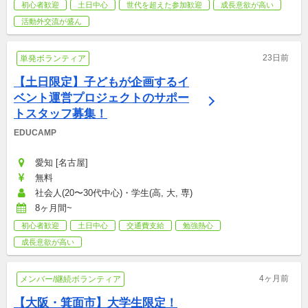
初心者歓迎
土日中心
世代を超えた参加歓迎
成長意欲が高い
活動外交流が盛ん
23日前
単発ボランティア
【土日限定】子どもが企画するイ
ベント運営プロジェクトのサポー
トスタッフ募集！
EDUCAMP
愛知 [名古屋]
無料
社会人(20〜30代中心)・学生(高, 大, 専)
8ヶ月間~
初心者歓迎
土日中心
交通費支給
勉強熱心
成長意欲が高い
4ヶ月前
メンバー/継続ボランティア
【大阪・箕面市】大学生限定！