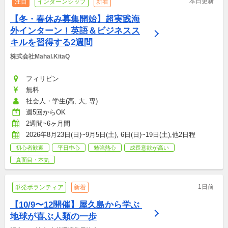
本日更新
注目
インターンシップ
新着
【冬・春休み募集開始】超実践海
外インターン！英語＆ビジネスス
キルを習得する2週間
株式会社Mahal.KitaQ
フィリピン
無料
社会人・学生(高, 大, 専)
週5回からOK
2週間~6ヶ月間
2026年8月23日(日)~9月5日(土), 6日(日)~19日(土),他2日程
初心者歓迎
平日中心
勉強熱心
成長意欲が高い
真面目・本気
1日前
単発ボランティア
新着
【10/9〜12開催】屋久島から学ぶ 
地球が喜ぶ人類の一歩