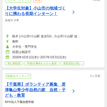
【大学生対象】小山市の地域づく
りに携わる長期インターン！
カゼトツチ
栃木 [小山市/小山駅 徒歩5分, 小山市/小山駅 徒...
無料
大学生・専門学生
頻度は相談可
2026年10月1日(木)~2027年3月31日(水)
初心者歓迎
学校/仕事終わりから参加
成長意欲が高い
2ヶ月前
単発ボランティア
【千葉県】ボランティア募集　君
津亀山青少年自然の家　自然・子
ども・教育
NPO法人千葉自然学校