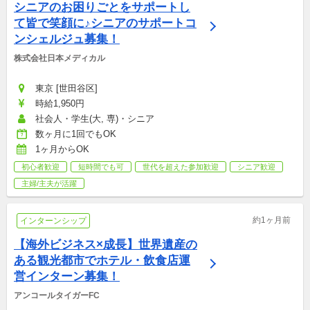
シニアのお困りごとをサポートし
て皆で笑顔に♪シニアのサポートコ
ンシェルジュ募集！
株式会社日本メディカル
東京 [世田谷区]
時給1,950円
社会人・学生(大, 専)・シニア
数ヶ月に1回でもOK
1ヶ月からOK
初心者歓迎
短時間でも可
世代を超えた参加歓迎
シニア歓迎
主婦/主夫が活躍
約1ヶ月前
インターンシップ
【海外ビジネス×成長】世界遺産の
ある観光都市でホテル・飲食店運
営インターン募集！
アンコールタイガーFC