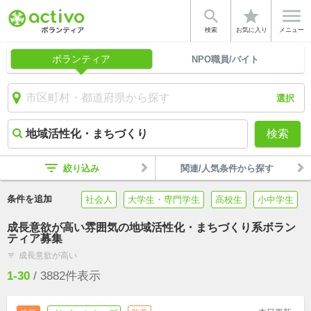


star
検索
お気に入り
メニュー
ボランティア
NPO職員/バイト
選択
検索
filter_list
絞り込み
関連/人気条件から探す
条件を追加
社会人
大学生・専門学生
高校生
小中学生
成長意欲が高い雰囲気の地域活性化・まちづくり系ボラン
ティア募集
成長意欲が高い
filter_list
1-30
/
3882
件表示