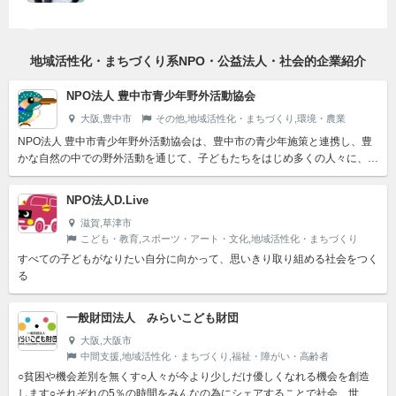
地域活性化・まちづくり系NPO・公益法人・社会的企業紹介
NPO法人 豊中市青少年野外活動協会
大阪,豊中市
その他,地域活性化・まちづくり,環境・農業
NPO法人 豊中市青少年野外活動協会は、豊中市の青少年施策と連携し、豊
かな自然の中での野外活動を通じて、子どもたちをはじめ多くの人々に、健
やかな心と身体の健康を培い、人間同士のコミュニケーション...
NPO法人D.Live
滋賀,草津市
こども・教育,スポーツ・アート・文化,地域活性化・まちづくり
すべての子どもがなりたい自分に向かって、思いきり取り組める社会をつく
る
一般財団法人 みらいこども財団
大阪,大阪市
中間支援,地域活性化・まちづくり,福祉・障がい・高齢者
○貧困や機会差別を無くす○人々が今より少しだけ優しくなれる機会を創造
します○それぞれの5％の時間をみんなの為にシェアすることで社会、世界