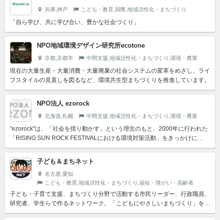
兵庫,神戸
こども・教育,国際,地域活性化・まちづくり
「自ら学び、共に学び合い、豊かな社会づくり」
NPO地域環境デザイン研究所ecotone
京都,京都市
中間支援,地域活性化・まちづくり,環境・農業
現在の大量生産・大量消費・大量廃棄の社会システムの変革をめざし、ライ
フスタイルの見直しを図るなど、環境共生型まちづくりを推進しています。
NPO法人 ezorock
北海道,札幌
中間支援,地域活性化・まちづくり,環境・農業
"ezorock"は、「社会を揺り動かす」という理念のもと、2000年に行われた
「RISING SUN ROCK FESTIVALにおける環境対策活動」をきっかけに
2001年4月に設立。 青年...
子ども＆まちネット
名古屋,愛知
こども・教育,地域活性化・まちづくり,福祉・障がい・高齢者
子ども・子育て支援、まちづくり分野で活動する市民リーダー、行政職員、
研究者、学生らで作るネットワーク。「こどもにやさしいまちづくり」を
2000年発足当初からのミッションとして掲げ、ネットワークを...