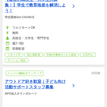
集！】学生で教育格差を解消しよ
う！
学生団体Get CHANCE
フルリモートOK
無料
高校生・大学生・専門学生
週2~3回
長期歓迎
リモート可
初心者歓迎
学校/仕事終わりから参加
土日中心
テンション高め
23日前
メンバー/継続ボランティア
アウトドア好き歓迎｜子ども向け
活動サポートスタッフ募集
NPO法人オランガルーツ