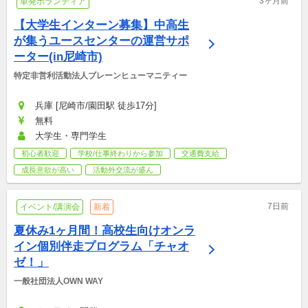
3ヶ月前
単発ボランティア
【大学生インターン募集】中高生
が集うユースセンターの運営サポ
ーター(in尼崎市)
特定非営利活動法人ブレーンヒューマニティー
兵庫 [尼崎市/園田駅 徒歩17分]
無料
大学生・専門学生
初心者歓迎
学校/仕事終わりから参加
交通費支給
成長意欲が高い
活動外交流が盛ん
7日前
イベント/講演会
新着
夏休み1ヶ月間！高校生向けオンラ
イン個別伴走プログラム「チャオ
ゼ！」
一般社団法人OWN WAY