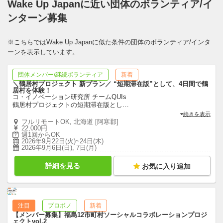
Wake Up Japanに近い団体のボランティア/イ
ンターン募集
※こちらではWake Up Japanに似た条件の団体のボランティア/インタ
ーンを表示しています。
団体メンバー/継続ボランティア
新着
＼鶴居村プロジェクト 新プラン／ “短期滞在版”として、4日間で鶴
居村を体験！
コ・イノベーション研究所 チームQUIs
鶴居村プロジェクトの短期滞在版とし
…
続きを表示
フルリモートOK, 北海道 [阿寒郡]
22,000円
週1回からOK
2026年9月22日(火)~24日(木)
2026年9月6日(日), 7日(月)
詳細を見る
お気に入り追加
注目
プロボノ
新着
【メンバー募集】福島12市町村ソーシャルコラボレーションプロジ
ェクトvol.2