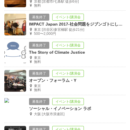
京都 [京都市/七条駅 徒歩6分]
無料
募集終了
イベント/講演会
IMPACT Japan 2017-社会問題をジブンゴトにしていくために-
東京 [渋谷区/参宮橋駅 徒歩21分]
500〜2,000円
募集終了
イベント/講演会
The Story of Climate Justice
東京
無料
募集終了
イベント/講演会
オープン・フォーラム・Y
東京
無料
募集終了
イベント/講演会
ソーシャル・イノベーション ラボ
大阪 [大阪市浪速区]
募集終了
イベント/講演会