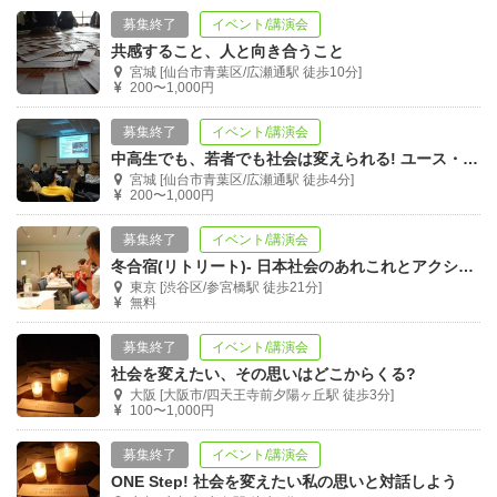
募集終了
イベント/講演会
共感すること、人と向き合うこと
宮城 [仙台市青葉区/広瀬通駅 徒歩10分]
200〜1,000円
募集終了
イベント/講演会
中高生でも、若者でも社会は変えられる! ユース・トレーニング
宮城 [仙台市青葉区/広瀬通駅 徒歩4分]
200〜1,000円
募集終了
イベント/講演会
冬合宿(リトリート)- 日本社会のあれこれとアクションアイディアを考える集中合宿
東京 [渋谷区/参宮橋駅 徒歩21分]
無料
募集終了
イベント/講演会
社会を変えたい、その思いはどこからくる?
大阪 [大阪市/四天王寺前夕陽ヶ丘駅 徒歩3分]
100〜1,000円
募集終了
イベント/講演会
ONE Step! 社会を変えたい私の思いと対話しよう