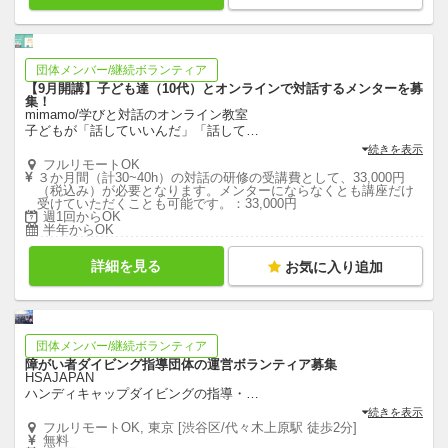
団体メンバー/継続ボランティア
【9月開講】子ども達（10代）とオンラインで対話するメンターを募
集！
mimamo/学びと対話のオンライン教室
子どもが「話していいんだ」「話して
…
続きを表示
フルリモートOK
３か月間（計30~40h）の対話の研修の受講費として、33,000円
（税込み）が必要となります。メンターにならなくとも講座だけ
受けていただくことも可能です。：33,000円
週1回からOK
半年からOK
詳細を見る
お気に入り追加
団体メンバー/継続ボランティア
障がい者ダイビング指導団体の運営ボランティア募集
HSAJAPAN
ハンディキャップダイビングの指導・
…
続きを表示
フルリモートOK, 東京 [渋谷区/代々木上原駅 徒歩2分]
無料