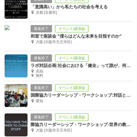
「意識高い」から私たちの社会を考える
京都 [京都市]
募集終了
イベント/講演会
和室で座談会 ”僕らはどんな未来を目指すのか”
大阪 [大阪市天王寺区]
募集終了
イベント/講演会
ラボ対話企画:社会における「健全」って誰が、何が決めるの?-
高知
無料
募集終了
イベント/講演会
国際協力リーダーシップ・ワークショップ:対話とコミュニケーション
愛知
募集終了
イベント/講演会
際協力リーダーシップ・ワークショップ-世界の教育を考える-
大阪 [大阪市天王寺区]