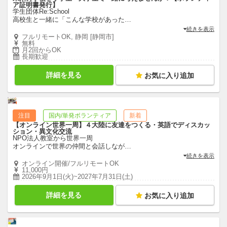
ア証明書発行】
学生団体Re:School
高校生と一緒に「こんな学校があった
…
続きを表示
フルリモートOK, 静岡 [静岡市]
無料
月2回からOK
長期歓迎
詳細を見る
お気に入り追加
注目
国内/単発ボランティア
新着
【オンライン世界一周】４大陸に友達をつくる・英語でディスカッ
ション・異文化交流
NPO法人教室から世界一周
オンラインで世界の仲間と会話しなが
…
続きを表示
オンライン開催/フルリモートOK
11,000円
2026年9月1日(火)~2027年7月31日(土)
詳細を見る
お気に入り追加