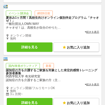
イベント/講演会
締切6日前
夏休み1ヶ月間！高校生向けオンライン個別伴走プログラム「チャオ
ゼ！」
一般社団法人OWN WAY
チャオゼ！は、高校生が自分のやりた
…
続きを表示
オンライン開催
無料
詳細を見る
お気に入り追加
国内/単発ボランティア
新着
認知症の方を介護するご家族を対象とした肯定的感情トレーニング
参加者募集
関西学院大学 有光研究室
認知症の方を介護するご家族の方（主
…
続きを表示
オンライン開催/フルリモートOK
無料
3ヶ月間~
詳細を見る
お気に入り追加