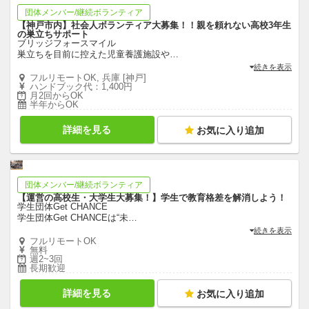
団体メンバー/継続ボランティア
【神戸市内】社会人ボランティア大募集！！親を頼れない高校3年生
の巣立ちサポート
ブリッジフォースマイル
巣立ちを目前に控えた児童養護施設や
…
続きを表示
フルリモートOK, 兵庫 [神戸]
ハンドブック代：1,400円
月2回からOK
半年からOK
詳細を見る
お気に入り追加
団体メンバー/継続ボランティア
【運営の高校生・大学生大募集！】学生で教育格差を解消しよう！
学生団体Get CHANCE
学生団体Get CHANCEは“未
…
続きを表示
フルリモートOK
無料
週2~3回
長期歓迎
詳細を見る
お気に入り追加