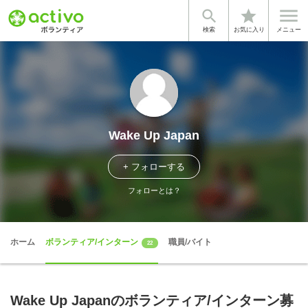


star
検索
お気に入り
メニュー
Wake Up Japan
+ フォローする
フォローとは？
ホーム
ボランティア/インターン
職員/バイト
22
Wake Up Japanのボランティア/インターン募