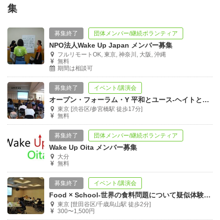
集
募集終了
団体メンバー/継続ボランティア
NPO法人Wake Up Japan メンバー募集
フルリモートOK, 東京, 神奈川, 大阪, 沖縄
無料
期間は相談可
募集終了
イベント/講演会
オープン・フォーラム・Y 平和とユース‐ヘイトとフェイク、分断が進む中で‐
東京 [渋谷区/参宮橋駅 徒歩17分]
無料
募集終了
団体メンバー/継続ボランティア
Wake Up Oita メンバー募集
大分
無料
募集終了
イベント/講演会
Food × School-世界の食料問題について疑似体験と学校からできること
東京 [世田谷区/千歳烏山駅 徒歩2分]
300〜1,500円