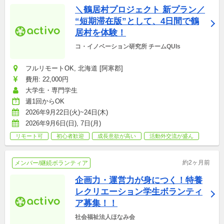
＼鶴居村プロジェクト 新プラン／ 
“短期滞在版”として、4日間で鶴
居村を体験！
コ・イノベーション研究所 チームQUIs
フルリモートOK, 北海道 [阿寒郡]
費用: 22,000円
大学生・専門学生
週1回からOK
2026年9月22日(火)~24日(木)
2026年9月6日(日), 7日(月)
リモート可
初心者歓迎
成長意欲が高い
活動外交流が盛ん
約2ヶ月前
メンバー/継続ボランティア
企画力・運営力が身につく！特養
レクリエーション学生ボランティ
ア募集！！
社会福祉法人ほなみ会