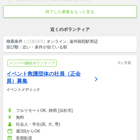
無料
終了した募集をもっと見る
社会人・学生(高, 大, 専)
初心者歓迎
近くのボランティア
検索条件：
[活動場所]
オンライン, 遠州病院駅周辺
並び順：
近い・条件が似ている順
3ヶ月前
メンバー/継続ボランティア
イベント救護団体の社員（正会
員）募集
イベントメディック
フルリモートOK, 静岡 [浜松市]
無料
社会人・学生(高, 大, 専)
週2回からOK
長期歓迎