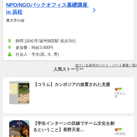
NPO/NGOバックオフィス基礎講座 
in 浜松
東大手の会
静岡 [浜松市/遠州病院駅 徒歩3分]
参加費：時給3,000円
社会人・学生(高, 大, 専)
似ている条件のバイト・パート募集一覧
人気ストーリー
【コラム】カンボジアの放置された支援
1年以上
前
【学生インターンの目線でチーム文化を創
るということ】長野天音...
3年弱前