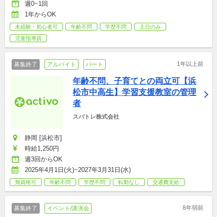
週0~1回
1年からOK
未経験・初心者可
年齢不問
学歴不問
土日のみ
児童指導員
1年以上前
募集終了
アルバイト
パート
年齢不問、子育てとの両立可【浜
松市中高生】学習支援教室の管理
者
スパトレ株式会社
静岡 [浜松市]
時給1,250円
週3回からOK
2025年4月1日(火)~2027年3月31日(水)
無資格可
年齢不問
学歴不問
転勤なし
交通費支給
8年弱前
募集終了
イベント/講演会