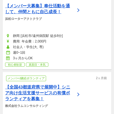
【メンバー大募集】奉仕活動を通
して、仲間ともに自己成長！
浜松ローターアクトクラブ
静岡 [浜松市/遠州病院駅 徒歩8分]
費用: 年会費：2,000円
社会人・学生(大, 専)
週0~1回
3ヶ月からOK
初心者歓迎
真面目・本気
2ヶ月前
メンバー/継続ボランティア
【全国43都道府県で展開中】シニ
ア向け生活支援サービスの有償ボ
ランティアを募集！
株式会社ラムコンサルティング