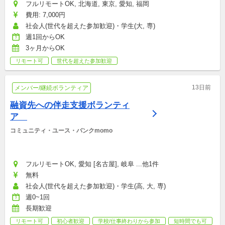
フルリモートOK, 北海道, 東京, 愛知, 福岡
費用: 7,000円
社会人(世代を超えた参加歓迎)・学生(大, 専)
週1回からOK
3ヶ月からOK
リモート可
世代を超えた参加歓迎
13日前
メンバー/継続ボランティア
融資先への伴走支援ボランティ
ア　
コミュニティ・ユース・バンクmomo
フルリモートOK, 愛知 [名古屋], 岐阜 ...他1件
無料
社会人(世代を超えた参加歓迎)・学生(高, 大, 専)
週0~1回
長期歓迎
リモート可
初心者歓迎
学校/仕事終わりから参加
短時間でも可