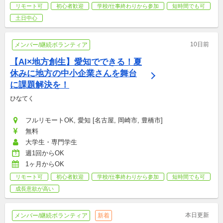
リモート可
初心者歓迎
学校/仕事終わりから参加
短時間でも可
土日中心
10日前
メンバー/継続ボランティア
【AI×地方創生】愛知でできる！夏
休みに地方の中小企業さんを舞台
に課題解決を！
ひなてく
フルリモートOK, 愛知 [名古屋, 岡崎市, 豊橋市]
無料
大学生・専門学生
週1回からOK
1ヶ月からOK
リモート可
初心者歓迎
学校/仕事終わりから参加
短時間でも可
成長意欲が高い
本日更新
メンバー/継続ボランティア
新着