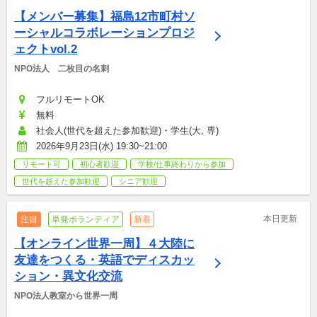
【メンバー募集】福島12市町村ソ
ーシャルコラボレーションプロジ
ェクトvol.2
NPO法人　二枚目の名刺
フルリモートOK
無料
社会人(世代を超えた参加歓迎)・学生(大, 専)
2026年9月23日(水) 19:30~21:00
リモート可
初心者歓迎
学校/仕事終わりから参加
世代を超えた参加歓迎
シニア歓迎
本日更新
注目
単発ボランティア
新着
【オンライン世界一周】４大陸に
友達をつくる・英語でディスカッ
ション・異文化交流
NPO法人教室から世界一周