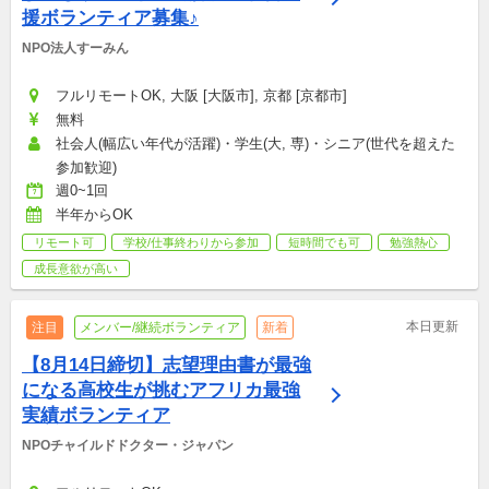
援ボランティア募集♪
NPO法人すーみん
フルリモートOK, 大阪 [大阪市], 京都 [京都市]
無料
社会人(幅広い年代が活躍)・学生(大, 専)・シニア(世代を超えた
参加歓迎)
週0~1回
半年からOK
リモート可
学校/仕事終わりから参加
短時間でも可
勉強熱心
成長意欲が高い
本日更新
注目
メンバー/継続ボランティア
新着
【8月14日締切】志望理由書が最強
になる高校生が挑むアフリカ最強
実績ボランティア
NPOチャイルドドクター・ジャパン