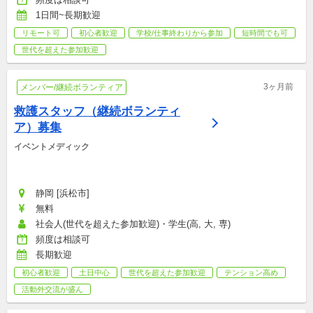
1日間~長期歓迎
リモート可
初心者歓迎
学校/仕事終わりから参加
短時間でも可
世代を超えた参加歓迎
3ヶ月前
メンバー/継続ボランティア
救護スタッフ（継続ボランティ
ア）募集
イベントメディック
静岡 [浜松市]
無料
社会人(世代を超えた参加歓迎)・学生(高, 大, 専)
頻度は相談可
長期歓迎
初心者歓迎
土日中心
世代を超えた参加歓迎
テンション高め
活動外交流が盛ん