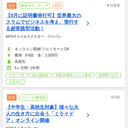
本日更新
注目
単発ボランティア
新着
【8月に証明書発行可】世界最大の
スラムでビジネスを考え、実行す
る超実践型活動！
NPOチャイルドドクター・ジャパン
オンライン開催/フルリモートOK
費用: 月4回　各：3,000円
高校生
6ヶ月間~1年間
リモート可
初心者歓迎
学校/仕事終わりから参加
短時間でも可
土日中心
8日前
注目
イベント/講演会
【中学生・高校生対象】様々な大
人の生き方に出会う「ミライド
ア」オンライン開催