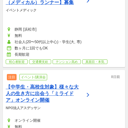
（メディカル）ランナー】募集
イベントメディック
静岡 [浜松市]
無料
社会人(20〜50代以上中心)・学生(大, 専)
数ヶ月に1回でもOK
長期歓迎
初心者歓迎
交通費支給
テンション高め
真面目・本気
8日前
注目
イベント/講演会
【中学生・高校生対象】様々な大
人の生き方に出会う「ミライド
ア」オンライン開催
NPO法人アスデッサン
オンライン開催
無料