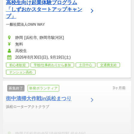
高校生向け起業体験プログラム
「しずおかスタートアップキャン
プ」
一般社団法人OWN WAY
静岡 [浜松市, 静岡市駿河区]
無料
高校生
2026年8月30日(日), 9月19日(土)
初心者歓迎
学校/仕事終わりから参加
土日中心
交通費支給
テンション高め
3ヶ月前
募集終了
単発ボランティア
街中清掃大作戦in浜松まつり
浜松ローターアクトクラブ
静岡 [浜松市中央区/遠州病院駅 徒歩4分]