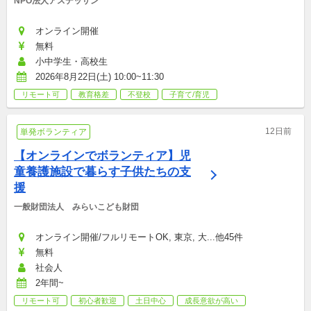
NPO法人アスデッサン
オンライン開催
無料
小中学生・高校生
2026年8月22日(土) 10:00~11:30
リモート可
教育格差
不登校
子育て/育児
12日前
単発ボランティア
【オンラインでボランティア】児
童養護施設で暮らす子供たちの支
援
一般財団法人　みらいこども財団
オンライン開催/フルリモートOK, 東京, 大...他45件
無料
社会人
2年間~
リモート可
初心者歓迎
土日中心
成長意欲が高い