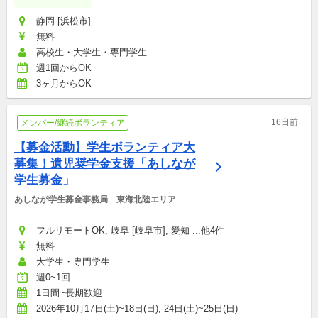
静岡 [浜松市]
無料
高校生・大学生・専門学生
週1回からOK
3ヶ月からOK
16日前
メンバー/継続ボランティア
【募金活動】学生ボランティア大
募集！遺児奨学金支援「あしなが
学生募金」
あしなが学生募金事務局　東海北陸エリア
フルリモートOK, 岐阜 [岐阜市], 愛知 ...他4件
無料
大学生・専門学生
週0~1回
1日間~長期歓迎
2026年10月17日(土)~18日(日), 24日(土)~25日(日)