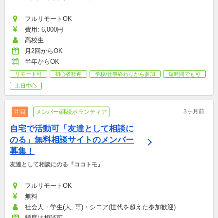
フルリモートOK
費用: 6,000円
高校生
月2回からOK
半年からOK
リモート可
初心者歓迎
学校/仕事終わりから参加
短時間でも可
土日中心
3ヶ月前
注目
メンバー/継続ボランティア
自宅で活動可「友達として相談に
のる」無料相談サイトのメンバー
募集！
友達として相談にのる『ココトモ』
フルリモートOK
無料
社会人・学生(大, 専)・シニア(世代を超えた参加歓迎)
頻度は相談可