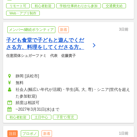
リモート可
初心者歓迎
学校/仕事終わりから参加
交通費支給
Web・アプリ制作
3日前
メンバー/継続ボランティア
新着
子ども食堂で子どもと遊んでくだ
さる方、料理をしてくださる方。
任意団体シュガーファミ　代表　佐藤貴子
静岡 [浜松市]
無料
社会人(幅広い年代が活躍)・学生(高, 大, 専)・シニア(世代を超え
た参加歓迎)
頻度は相談可
~2027年3月31日(水)まで
初心者歓迎
土日中心
子育て/育児
1日前
注目
プロボノ
新着