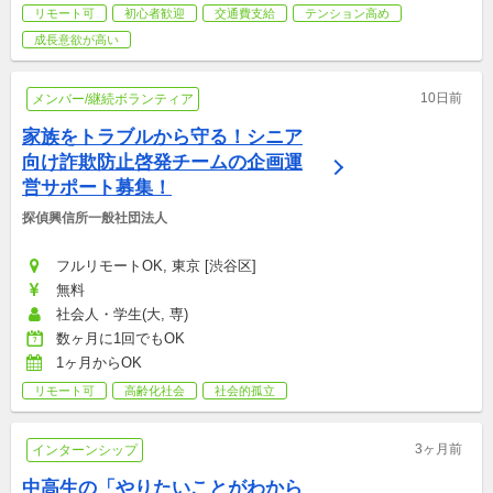
リモート可
初心者歓迎
交通費支給
テンション高め
成長意欲が高い
10日前
メンバー/継続ボランティア
家族をトラブルから守る！シニア
向け詐欺防止啓発チームの企画運
営サポート募集！
探偵興信所一般社団法人
フルリモートOK, 東京 [渋谷区]
無料
社会人・学生(大, 専)
数ヶ月に1回でもOK
1ヶ月からOK
リモート可
高齢化社会
社会的孤立
3ヶ月前
インターンシップ
中高生の「やりたいことがわから