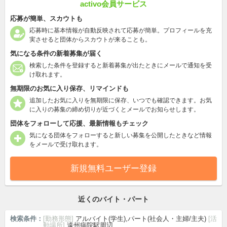
activo会員サービス
応募が簡単、スカウトも
応募時に基本情報が自動反映されて応募が簡単。プロフィールを充
実させると団体からスカウトが来ることも。
気になる条件の新着募集が届く
検索した条件を登録すると新着募集が出たときにメールで通知を受
け取れます。
無期限のお気に入り保存、リマインドも
追加したお気に入りを無期限に保存、いつでも確認できます。お気
に入りの募集の締め切りが近づくとメールでお知らせします。
団体をフォローして応援、最新情報もチェック
気になる団体をフォローすると新しい募集を公開したときなど情報
をメールで受け取れます。
新規無料ユーザー登録
近くのバイト・パート
検索条件：
[勤務形態]
アルバイト(学生),パート(社会人・主婦/主夫)
[活
動場所]
遠州病院駅周辺