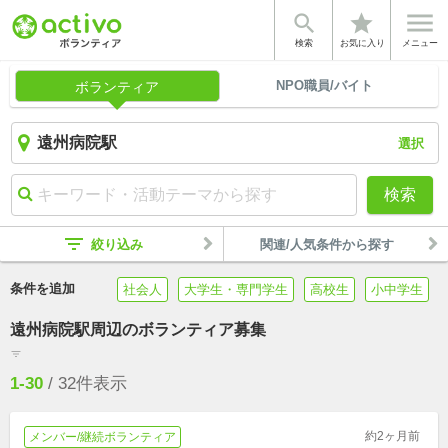


star
検索
お気に入り
メニュー
NPO職員/バイト
ボランティア
選択
検索
filter_list
絞り込み
関連/人気条件から探す
条件を追加
社会人
大学生・専門学生
高校生
小中学生
遠州病院駅周辺のボランティア募集
filter_list
1-30
/
32
件表示
約2ヶ月前
メンバー/継続ボランティア