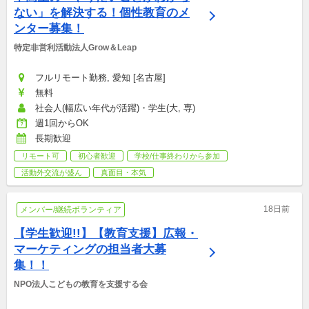
ない」を解決する！個性教育のメ
ンター募集！
特定非営利活動法人Grow＆Leap
フルリモート勤務, 愛知 [名古屋]
無料
社会人(幅広い年代が活躍)・学生(大, 専)
週1回からOK
長期歓迎
リモート可
初心者歓迎
学校/仕事終わりから参加
活動外交流が盛ん
真面目・本気
18日前
メンバー/継続ボランティア
【学生歓迎!!】【教育支援】広報・
マーケティングの担当者大募
集！！
NPO法人こどもの教育を支援する会