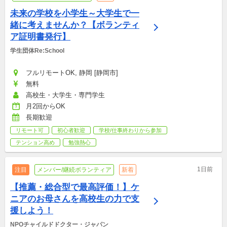
未来の学校を小学生～大学生で一
緒に考えませんか？【ボランティ
ア証明書発行】
学生団体Re:School
フルリモートOK, 静岡 [静岡市]
無料
高校生・大学生・専門学生
月2回からOK
長期歓迎
リモート可
初心者歓迎
学校/仕事終わりから参加
テンション高め
勉強熱心
1日前
注目
メンバー/継続ボランティア
新着
【推薦・総合型で最高評価！】ケ
ニアのお母さんを高校生の力で支
援しよう！
NPOチャイルドドクター・ジャパン