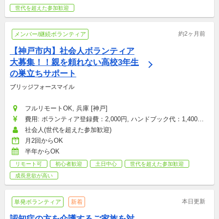
世代を超えた参加歓迎
約2ヶ月前
メンバー/継続ボランティア
【神戸市内】社会人ボランティア
大募集！！親を頼れない高校3年生
の巣立ちサポート
ブリッジフォースマイル
フルリモートOK, 兵庫 [神戸]
費用: ボランティア登録費：2,000円, ハンドブック代：1,400円, 
研修参加費：2,000円, その他雑費：会場型のみ（お菓子・飲み
社会人(世代を超えた参加歓迎)
物代など）：1,500円
月2回からOK
半年からOK
リモート可
初心者歓迎
土日中心
世代を超えた参加歓迎
成長意欲が高い
本日更新
単発ボランティア
新着
認知症の方を介護するご家族を対