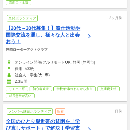
真面目・本気
3ヶ月前
単発ボランティア
【20代～30代募集！】奉仕活動や
国際交流を通し、様々な人と出会
おう！
静岡ローターアクトクラブ
オンライン開催/フルリモートOK, 静岡 [静岡市]
費用: 500円
社会人・学生(大, 専)
2,3日間
リモート可
初心者歓迎
学校/仕事終わりから参加
交通費支給
成長意欲が高い
1日前
メンバー/継続ボランティア
新着
全国のひとり親世帯の貧困を「学
び直しサポート」で解決！学習支