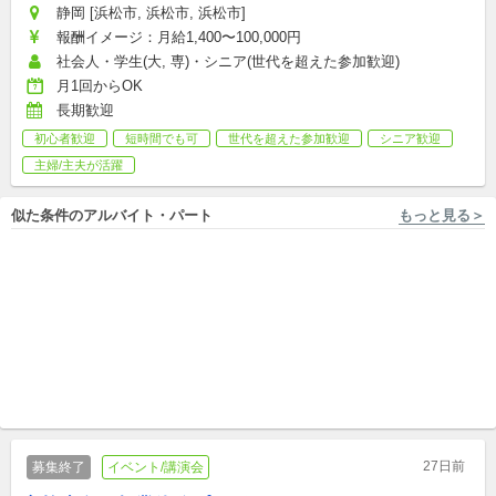
静岡 [浜松市, 浜松市, 浜松市]
報酬イメージ：月給1,400〜100,000円
社会人・学生(大, 専)・シニア(世代を超えた参加歓迎)
月1回からOK
長期歓迎
初心者歓迎
短時間でも可
世代を超えた参加歓迎
シニア歓迎
主婦/主夫が活躍
似た条件のアルバイト・パート
もっと見る＞
静岡 [浜松市] 一般社団法人Grow Up Academy
静岡 [浜松市] 一般社団法人Grow Up Academy
未経験OK！総合スポーツ教室
未経験OK！総合スポーツ教室
のコーチを募集！一緒に楽し
のコーチを募集！一緒に楽し
く働きませんか？
アルバイト
く働きませんか？
アルバイト
27日前
募集終了
イベント/講演会