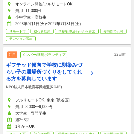
オンライン開催/フルリモートOK
費用: 11,000円
小中学生・高校生
2026年9月1日(火)~2027年7月31日(土)
リモート可
初心者歓迎
学校/仕事終わりから参加
短時間でも可
テンション高め
22日前
注目
メンバー/継続ボランティア
ギフテッド傾向で学校に馴染みづ
らい子の居場所づくりをしてくれ
る方を募集しています
NPO法人日本教育再興連盟(ROJE)
フルリモートOK, 東京 [渋谷区]
費用: 3,000〜6,000円
大学生・専門学生
週2~3回
1年からOK
リモート可
初心者歓迎
学校/仕事終わりから参加
短時間でも可