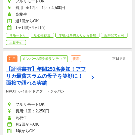
フルリモートOK
費用: 全12回　1回：4,500円
高校生
週1回からOK
1ヶ月間~4ヶ月間
リモート可
初心者歓迎
学校/仕事終わりから参加
短時間でも可
土日中心
本日更新
注目
メンバー/継続ボランティア
新着
【証明書有】年間250名参加！アフ
リカ最貧スラムの母子を笑顔に！
面接で語れる実績
NPOチャイルドドクター・ジャパン
フルリモートOK
費用: 1回：2,250円
高校生
月2回からOK
1年からOK