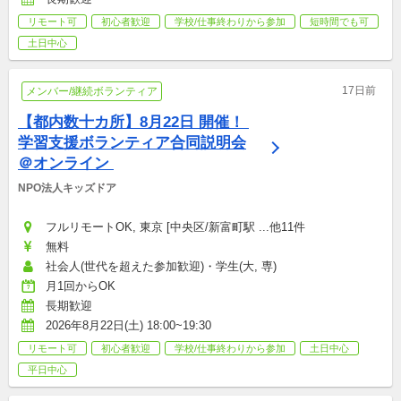
リモート可
初心者歓迎
学校/仕事終わりから参加
短時間でも可
土日中心
17日前
メンバー/継続ボランティア
【都内数十カ所】8月22日 開催！ 
学習支援ボランティア合同説明会
＠オンライン 
NPO法人キッズドア
フルリモートOK, 東京 [中央区/新富町駅 ...他11件
無料
社会人(世代を超えた参加歓迎)・学生(大, 専)
月1回からOK
長期歓迎
2026年8月22日(土) 18:00~19:30
リモート可
初心者歓迎
学校/仕事終わりから参加
土日中心
平日中心