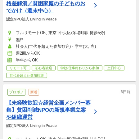
格差解消／貧困家庭の子どものお
でかけ（週末中心）
認定NPO法人 Living in Peace
フルリモートOK, 東京 [中央区/茅場町駅 徒歩5分]
無料
社会人(世代を超えた参加歓迎)・学生(大, 専)
週2回からOK
半年からOK
リモート可
初心者歓迎
学校/仕事終わりから参加
土日中心
世代を超えた参加歓迎
6日前
プロボノ
新着
【未経験歓迎☆経営企画メンバー募
集】貧困削減NPOの新規事業立案
や組織運営
認定NPO法人 Living in Peace