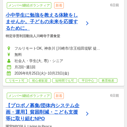
6日前
メンバー/継続ボランティア
新着
小中学生に勉強を教える体験をし
ませんか。子どもの未来を応援す
るために。
特定非営利活動法人川崎寺子屋食堂
フルリモートOK, 神奈川 [川崎市/京王稲田堤駅 徒...
無料
社会人・学生(大, 専)・シニア
月2回~週1回
2026年8月25日(火)~10月23日(金)
リモート可
初心者歓迎
短時間でも可
平日中心
教育格差
6日前
メンバー/継続ボランティア
新着
【プロボノ募集/団体内システム企
画・運用】貧困削減・こども支援
等に取り組むNPO
認定NPO法人 Living in Peace