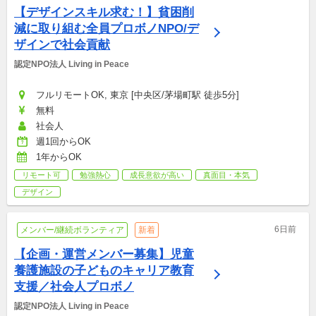
【デザインスキル求む！】貧困削
減に取り組む全員プロボノNPO/デ
ザインで社会貢献
認定NPO法人 Living in Peace
フルリモートOK, 東京 [中央区/茅場町駅 徒歩5分]
無料
社会人
週1回からOK
1年からOK
リモート可
勉強熱心
成長意欲が高い
真面目・本気
デザイン
6日前
メンバー/継続ボランティア
新着
【企画・運営メンバー募集】児童
養護施設の子どものキャリア教育
支援／社会人プロボノ
認定NPO法人 Living in Peace