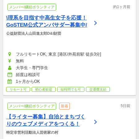
約1ヶ月前
メンバー/継続ボランティア
\理系を目指す中高生女子を応援！
GoSTEM公式アンバサダー募集中/
公益財団法人山田進太郎D&I財団
フルリモートOK, 東京 [港区/外苑前駅 徒歩3分]
無料
大学生・専門学生
頻度は相談可
1ヶ月からOK
リモート可
初心者歓迎
短時間でも可
交通費支給
5日前
メンバー/継続ボランティア
新着
【ライター募集】自治とまちづく
りのウェブメディアをつくる！
特定非営利活動法人芸術家の村