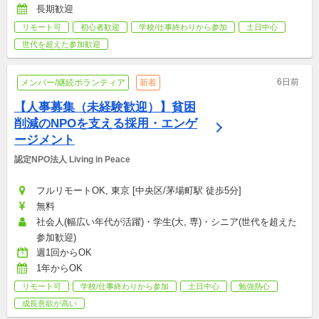
長期歓迎
リモート可
初心者歓迎
学校/仕事終わりから参加
土日中心
世代を超えた参加歓迎
6日前
メンバー/継続ボランティア
新着
【人事募集（未経験歓迎）】貧困
削減のNPOを支える採用・エンゲ
ージメント
認定NPO法人 Living in Peace
フルリモートOK, 東京 [中央区/茅場町駅 徒歩5分]
無料
社会人(幅広い年代が活躍)・学生(大, 専)・シニア(世代を超えた
参加歓迎)
週1回からOK
1年からOK
リモート可
学校/仕事終わりから参加
土日中心
勉強熱心
成長意欲が高い