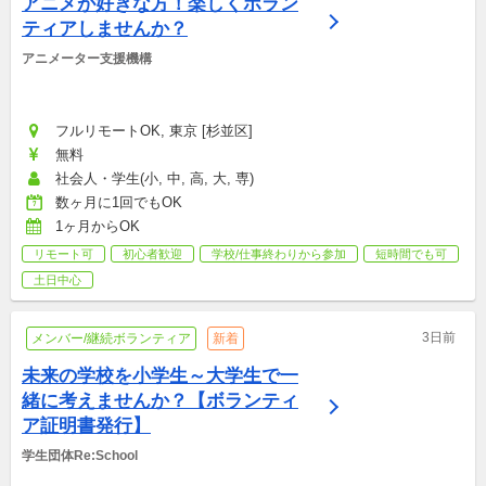
アニメが好きな方！楽しくボラン
ティアしませんか？
アニメーター支援機構
フルリモートOK, 東京 [杉並区]
無料
社会人・学生(小, 中, 高, 大, 専)
数ヶ月に1回でもOK
1ヶ月からOK
リモート可
初心者歓迎
学校/仕事終わりから参加
短時間でも可
土日中心
3日前
メンバー/継続ボランティア
新着
未来の学校を小学生～大学生で一
緒に考えませんか？【ボランティ
ア証明書発行】
学生団体Re:School