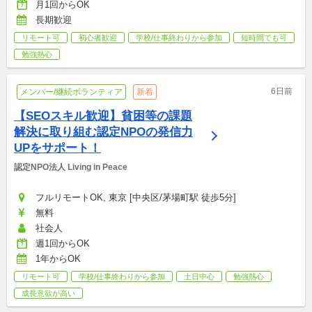
月1回からOK
長期歓迎
リモート可
初心者歓迎
学校/仕事終わりから参加
短時間でも可
勉強熱心
6日前
メンバー/継続ボランティア
新着
【SEOスキル歓迎】貧困等の課題
解決に取り組む認定NPOの発信力
UPをサポート！
認定NPO法人 Living in Peace
フルリモートOK, 東京 [中央区/茅場町駅 徒歩5分]
無料
社会人
週1回からOK
1年からOK
リモート可
学校/仕事終わりから参加
土日中心
勉強熱心
成長意欲が高い