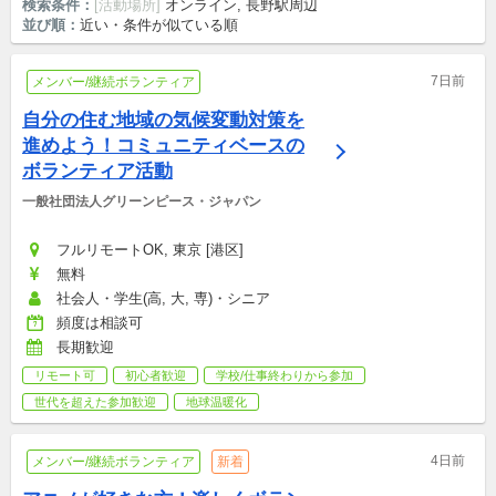
検索条件：
[活動場所]
オンライン, 長野駅周辺
並び順：
近い・条件が似ている順
7日前
メンバー/継続ボランティア
自分の住む地域の気候変動対策を
進めよう！コミュニティベースの
ボランティア活動
一般社団法人グリーンピース・ジャパン
フルリモートOK, 東京 [港区]
無料
社会人・学生(高, 大, 専)・シニア
頻度は相談可
長期歓迎
リモート可
初心者歓迎
学校/仕事終わりから参加
世代を超えた参加歓迎
地球温暖化
4日前
メンバー/継続ボランティア
新着