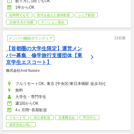
数ヶ月に1回でもOK
1年からOK
短時間でも可
世代を超えた参加歓迎
シニア歓迎
主婦/主夫が活躍
テンション高め
12日前
メンバー/継続ボランティア
【首都圏の大学生限定】運営メン
バー募集　修学旅行支援団体【東
京学生エスコート】
株式会社And Nature
フルリモートOK, 東京 [中央区/東日本橋駅 徒歩3分]
無料
大学生・専門学生
週1回からOK
4ヶ月間~長期歓迎
リモート可
初心者歓迎
交通費支給
平日中心
成長意欲が高い