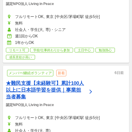
認定NPO法人 Living in Peace
フルリモートOK, 東京 [中央区/茅場町駅 徒歩5分]
無料
社会人・学生(大, 専)・シニア
週1回からOK
1年からOK
リモート可
学校/仕事終わりから参加
土日中心
勉強熱心
成長意欲が高い
6日前
メンバー/継続ボランティア
新着
★難民支援【未経験可】累計100人
以上に日本語学習を提供｜事業担
当者募集
認定NPO法人 Living in Peace
フルリモートOK, 東京 [中央区/茅場町駅 徒歩5分]
無料
社会人・学生(大, 専)