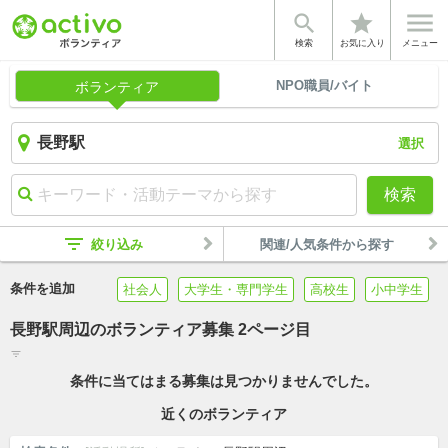


star
検索
お気に入り
メニュー
NPO職員/バイト
ボランティア
選択
検索
filter_list
絞り込み
関連/人気条件から探す
条件を追加
社会人
大学生・専門学生
高校生
小中学生
長野駅周辺のボランティア募集 2ページ目
filter_list
条件に当てはまる募集は見つかりませんでした。
近くのボランティア