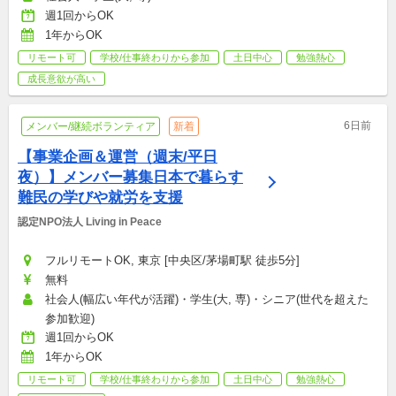
週1回からOK
1年からOK
リモート可
学校/仕事終わりから参加
土日中心
勉強熱心
成長意欲が高い
6日前
メンバー/継続ボランティア
新着
【事業企画＆運営（週末/平日
夜）】メンバー募集日本で暮らす
難民の学びや就労を支援
認定NPO法人 Living in Peace
フルリモートOK, 東京 [中央区/茅場町駅 徒歩5分]
無料
社会人(幅広い年代が活躍)・学生(大, 専)・シニア(世代を超えた
参加歓迎)
週1回からOK
1年からOK
リモート可
学校/仕事終わりから参加
土日中心
勉強熱心