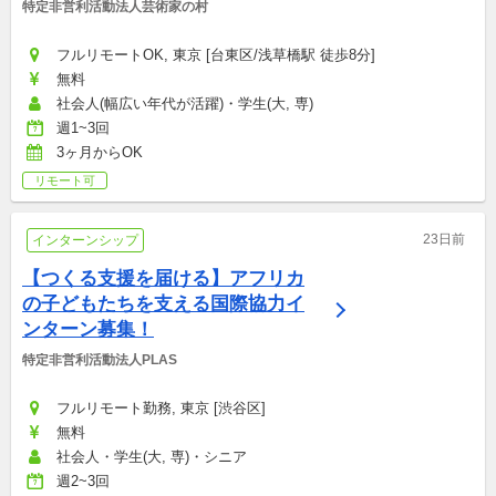
特定非営利活動法人芸術家の村
フルリモートOK, 東京 [台東区/浅草橋駅 徒歩8分]
無料
社会人(幅広い年代が活躍)・学生(大, 専)
週1~3回
3ヶ月からOK
リモート可
23日前
インターンシップ
【つくる支援を届ける】アフリカ
の子どもたちを支える国際協力イ
ンターン募集！
特定非営利活動法人PLAS
フルリモート勤務, 東京 [渋谷区]
無料
社会人・学生(大, 専)・シニア
週2~3回