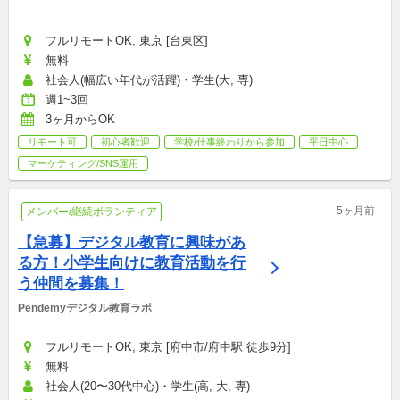
フルリモートOK, 東京 [台東区]
無料
社会人(幅広い年代が活躍)・学生(大, 専)
週1~3回
3ヶ月からOK
リモート可
初心者歓迎
学校/仕事終わりから参加
平日中心
マーケティング/SNS運用
5ヶ月前
メンバー/継続ボランティア
【急募】デジタル教育に興味があ
る方！小学生向けに教育活動を行
う仲間を募集！
Pendemyデジタル教育ラボ
フルリモートOK, 東京 [府中市/府中駅 徒歩9分]
無料
社会人(20〜30代中心)・学生(高, 大, 専)