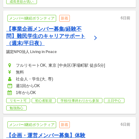
成長意欲が高い
6日前
メンバー/継続ボランティア
新着
【事業企画メンバー募集/経験不
問】難民学生のキャリアサポート
（週末/平日夜）
認定NPO法人 Living in Peace
フルリモートOK, 東京 [中央区/茅場町駅 徒歩5分]
無料
社会人・学生(大, 専)
週1回からOK
1年からOK
リモート可
初心者歓迎
学校/仕事終わりから参加
土日中心
勉強熱心
6日前
メンバー/継続ボランティア
新着
【企画・運営メンバー募集】体験