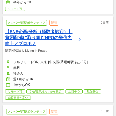
半年からOK
リモート可
6日前
メンバー/継続ボランティア
新着
【SNS企画/分析（経験者歓迎）】
貧困削減に取り組むNPOの発信力
向上／プロボノ
認定NPO法人 Living in Peace
フルリモートOK, 東京 [中央区/茅場町駅 徒歩5分]
無料
社会人
週1回からOK
1年からOK
リモート可
学校/仕事終わりから参加
土日中心
勉強熱心
成長意欲が高い
6日前
メンバー/継続ボランティア
新着