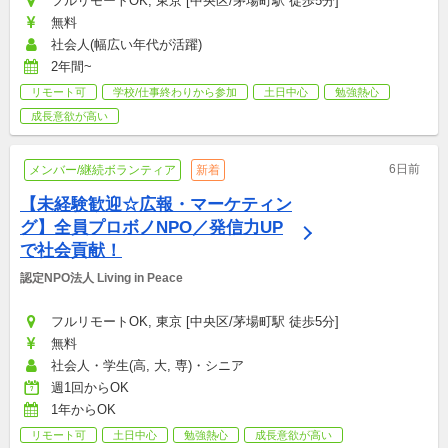
フルリモートOK, 東京 [中央区/茅場町駅 徒歩5分]
無料
社会人(幅広い年代が活躍)
2年間~
リモート可
学校/仕事終わりから参加
土日中心
勉強熱心
成長意欲が高い
6日前
メンバー/継続ボランティア
新着
【未経験歓迎☆広報・マーケティン
グ】全員プロボノNPO／発信力UP
で社会貢献！
認定NPO法人 Living in Peace
フルリモートOK, 東京 [中央区/茅場町駅 徒歩5分]
無料
社会人・学生(高, 大, 専)・シニア
週1回からOK
1年からOK
リモート可
土日中心
勉強熱心
成長意欲が高い