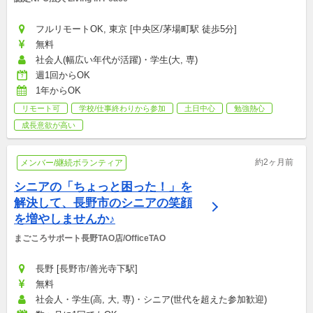
フルリモートOK, 東京 [中央区/茅場町駅 徒歩5分]
無料
社会人(幅広い年代が活躍)・学生(大, 専)
週1回からOK
1年からOK
リモート可
学校/仕事終わりから参加
土日中心
勉強熱心
成長意欲が高い
約2ヶ月前
メンバー/継続ボランティア
シニアの「ちょっと困った！」を
解決して、長野市のシニアの笑顔
を増やしませんか♪
まごころサポート長野TAO店/OfficeTAO
長野 [長野市/善光寺下駅]
無料
社会人・学生(高, 大, 専)・シニア(世代を超えた参加歓迎)