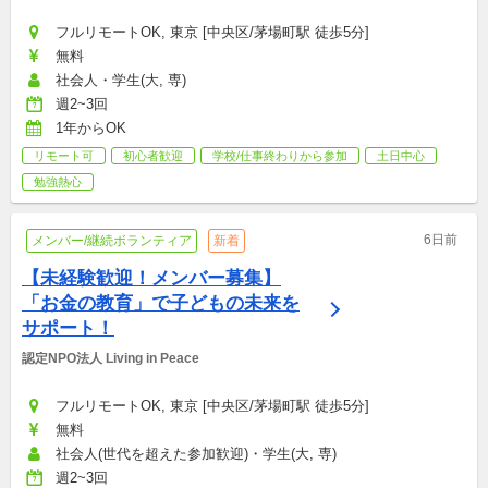
フルリモートOK, 東京 [中央区/茅場町駅 徒歩5分]
無料
社会人・学生(大, 専)
週2~3回
1年からOK
リモート可
初心者歓迎
学校/仕事終わりから参加
土日中心
勉強熱心
6日前
メンバー/継続ボランティア
新着
【未経験歓迎！メンバー募集】
「お金の教育」で子どもの未来を
サポート！
認定NPO法人 Living in Peace
フルリモートOK, 東京 [中央区/茅場町駅 徒歩5分]
無料
社会人(世代を超えた参加歓迎)・学生(大, 専)
週2~3回