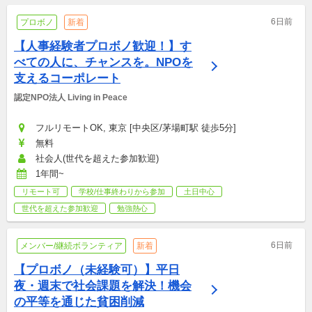
6日前
プロボノ
新着
【人事経験者プロボノ歓迎！】す
べての人に、チャンスを。NPOを
支えるコーポレート
認定NPO法人 Living in Peace
フルリモートOK, 東京 [中央区/茅場町駅 徒歩5分]
無料
社会人(世代を超えた参加歓迎)
1年間~
リモート可
学校/仕事終わりから参加
土日中心
世代を超えた参加歓迎
勉強熱心
6日前
メンバー/継続ボランティア
新着
【プロボノ（未経験可）】平日
夜・週末で社会課題を解決！機会
の平等を通じた貧困削減