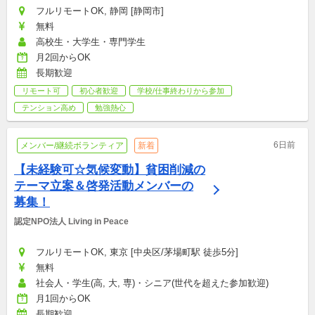
フルリモートOK, 静岡 [静岡市]
無料
高校生・大学生・専門学生
月2回からOK
長期歓迎
リモート可
初心者歓迎
学校/仕事終わりから参加
テンション高め
勉強熱心
6日前
メンバー/継続ボランティア
新着
【未経験可☆気候変動】貧困削減の
テーマ立案＆啓発活動メンバーの
募集！
認定NPO法人 Living in Peace
フルリモートOK, 東京 [中央区/茅場町駅 徒歩5分]
無料
社会人・学生(高, 大, 専)・シニア(世代を超えた参加歓迎)
月1回からOK
長期歓迎