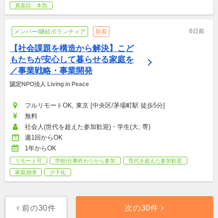
真面目・本気
6日前
メンバー/継続ボランティア
新着
【社会課題を構造から解決】こど
もたちが安心して暮らせる家庭を
／事業戦略・事業開発
認定NPO法人 Living in Peace
フルリモートOK, 東京 [中央区/茅場町駅 徒歩5分]
無料
社会人(世代を超えた参加歓迎)・学生(大, 専)
週1回からOK
1年からOK
リモート可
学校/仕事終わりから参加
世代を超えた参加歓迎
家庭崩壊
少子化
前の30件
次の30件