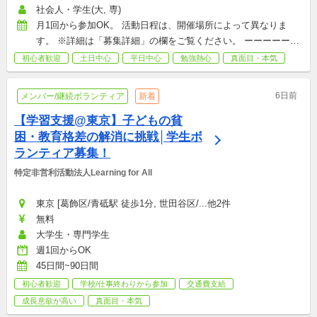
社会人・学生(大, 専)
月1回から参加OK。 活動日程は、開催場所によって異なりま
す。 ※詳細は「募集詳細」の欄をご覧ください。 ーーーーーー
ーーーー ※祝日及び年末年始（12月29日～1月3日）は活動を休
初心者歓迎
土日中心
平日中心
勉強熱心
真面目・本気
止します。
6日前
メンバー/継続ボランティア
新着
【学習支援@東京】子どもの貧
困・教育格差の解消に挑戦│学生ボ
ランティア募集！
特定非営利活動法人Learning for All
東京 [葛飾区/青砥駅 徒歩1分, 世田谷区/...他2件
無料
大学生・専門学生
週1回からOK
45日間~90日間
初心者歓迎
学校/仕事終わりから参加
交通費支給
成長意欲が高い
真面目・本気