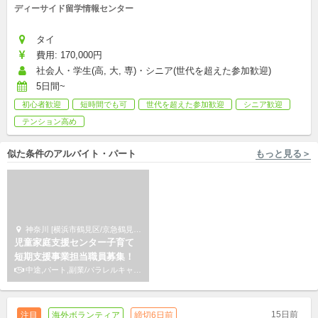
ディーサイド留学情報センター
タイ
費用: 170,000円
社会人・学生(高, 大, 専)・シニア(世代を超えた参加歓迎)
5日間~
初心者歓迎
短時間でも可
世代を超えた参加歓迎
シニア歓迎
テンション高め
似た条件のアルバイト・パート
もっと見る＞
神奈川 [横浜市鶴見区/京急鶴見駅 徒歩2分] サードプレイス
大阪 [和泉市/北信太駅 徒歩10分] 株式会社エデュケーショナルネットワーク
児童家庭支援センター子育て
毎週(金)☆和泉市の小学生の学
短期支援事業担当職員募集！
習サポート！
中途,パート,副業/パラレルキャリア
アルバイト,パート,副業/パラレルキャリア
15日前
注目
海外ボランティア
締切6日前