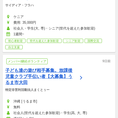
サイディア・フラハ
ケニア
費用: 35,000円
社会人・学生(大, 専)・シニア(世代を超えた参加歓迎)
1週間~
初心者歓迎
世代を超えた参加歓迎
シニア歓迎
国際交流
自立支援
9日前
メンバー/継続ボランティア
子ども達の遊び相手募集。放課後
児童クラブ手伝い者【大募集】う
るま市大田
特定非営利活動法人まくとぅー
沖縄 [うるま市]
無料
社会人(世代を超えた参加歓迎)・学生(高, 大, 専)