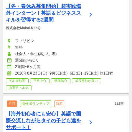
【冬・春休み募集開始】超実践海
外インターン！英語＆ビジネスス
キルを習得する2週間
株式会社Mahal.KitaQ
フィリピン
無料
社会人・学生(高, 大, 専)
週5回からOK
2週間~6ヶ月間
2026年8月23日(日)~9月5日(土), 6日(日)~19日(土),他1日程
初心者歓迎
平日中心
勉強熱心
成長意欲が高い
真面目・本気
1日前
注目
海外ボランティア
新着
【海外初心者にも安心】英語で国
際交流しながらタイの子ども達を
サポート！