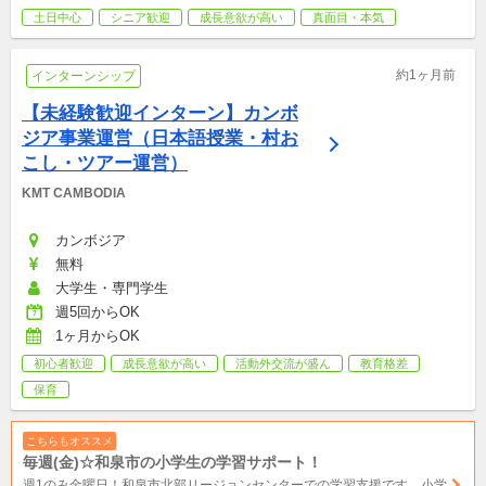
12:00　※募集終了 ③6月21日（日）　　　　10:00～12:00　※募
土日中心
シニア歓迎
成長意欲が高い
真面目・本気
集終了 ④6月28日（日）　　　　10:00～16:00　※募集終了 ⑤7
月11～12日（土日）  13:00～翌日12:00　※募集終了 ⑥9月5日
約1ヶ月前
インターンシップ
（土）　　　  　10:00～15:00 ⑦9月6日（日）　　　  　10:00～
15:30　 ⑧9月19日（土）　　　　  9:00～15:30 ⑨9月21日
【未経験歓迎インターン】カンボ
（月・祝）　　10:00～16:30 ⑩10月18日（日）　　　 10:00～
ジア事業運営（日本語授業・村お
12:00 ⑪10月25日（日）　 　　10:00～15:00 ⑫11月3日（火・
こし・ツアー運営）
祝）　　10:00～16:00 ⑬11月15日（日）　　　 10:00～15:00 
KMT CAMBODIA
⑭11月22日（日）　　 　10:00～15:00 ⑮12月12日（土）　　　 
10:00～15:00 ⑯12月20日（日）　　　 10:00～16:30 ⑰1月24日
カンボジア
（日）　　　　  8:00～19:00 ⑱2月6～7日（土日）　　13:00～
無料
翌日14:00 ⑲2月21日（日）　　　      10:00～12:00 ⑳3月7日
大学生・専門学生
（日）　    　　    11:00～14:30 ㉑3月13～14日（土日）     
週5回からOK
10:00～翌日15:00  ※上記時間はイベントの実施時間です。 　集
1ヶ月からOK
合・解散時間ではありませんのでご注意ください。 
初心者歓迎
成長意欲が高い
活動外交流が盛ん
教育格差
保育
こちらもオススメ
毎週(金)☆和泉市の小学生の学習サポート！
週1のみ金曜日！和泉市北部リージョンセンターでの学習支援です。小学