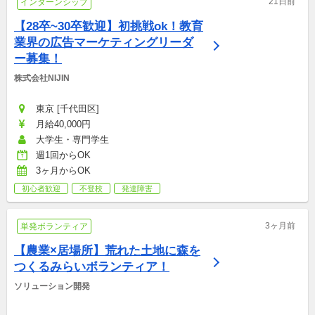
21日前
インターンシップ
【28卒~30卒歓迎】初挑戦ok！教育
業界の広告マーケティングリーダ
ー募集！
株式会社NIJIN
東京 [千代田区]
月給40,000円
大学生・専門学生
週1回からOK
3ヶ月からOK
初心者歓迎
不登校
発達障害
3ヶ月前
単発ボランティア
【農業×居場所】荒れた土地に森を
つくるみらいボランティア！
ソリューション開発