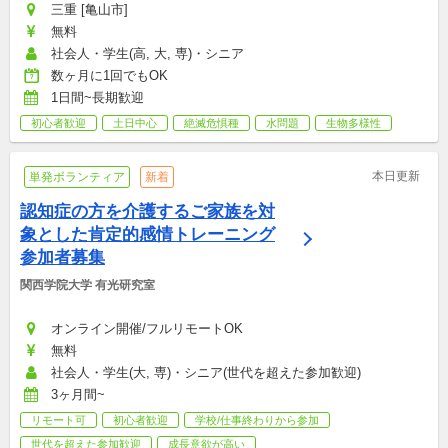
三重 [亀山市]
無料
社会人・学生(高, 大, 専)・シニア
数ヶ月に1回でもOK
1日間~長期歓迎
初心者歓迎
土日中心
絶滅危惧種
水問題
生物多様性
本日更新
単発ボランティア
新着
認知症の方を介護するご家族を対
象とした肯定的感情トレーニング
参加者募集
関西学院大学 有光研究室
オンライン開催/フルリモートOK
無料
社会人・学生(大, 専)・シニア(世代を超えた参加歓迎)
3ヶ月間~
リモート可
初心者歓迎
学校/仕事終わりから参加
世代を超えた参加歓迎
成長意欲が高い