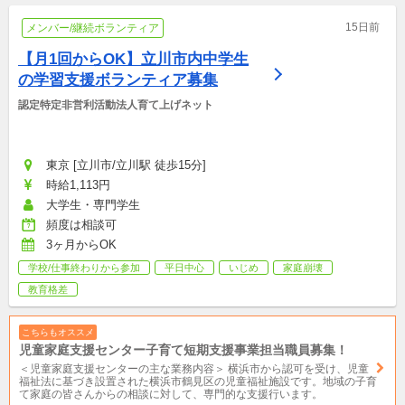
15日前
メンバー/継続ボランティア
【月1回からOK】立川市内中学生
の学習支援ボランティア募集
認定特定非営利活動法人育て上げネット
東京 [立川市/立川駅 徒歩15分]
時給1,113円
大学生・専門学生
頻度は相談可
3ヶ月からOK
学校/仕事終わりから参加
平日中心
いじめ
家庭崩壊
教育格差
こちらもオススメ
児童家庭支援センター子育て短期支援事業担当職員募集！
＜児童家庭支援センターの主な業務内容＞ 横浜市から認可を受け、児童
福祉法に基づき設置された横浜市鶴見区の児童福祉施設です。地域の子育
て家庭の皆さんからの相談に対して、専門的な支援行います。