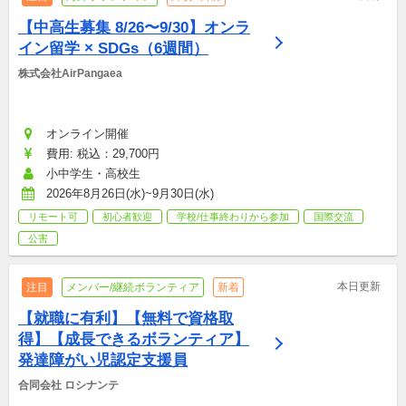
【中高生募集 8/26〜9/30】オンラ
イン留学 × SDGs（6週間）
株式会社AirPangaea
オンライン開催
費用: 税込：29,700円
小中学生・高校生
2026年8月26日(水)~9月30日(水)
リモート可
初心者歓迎
学校/仕事終わりから参加
国際交流
公害
本日更新
注目
メンバー/継続ボランティア
新着
【就職に有利】【無料で資格取
得】【成長できるボランティア】
発達障がい児認定支援員
合同会社 ロシナンテ