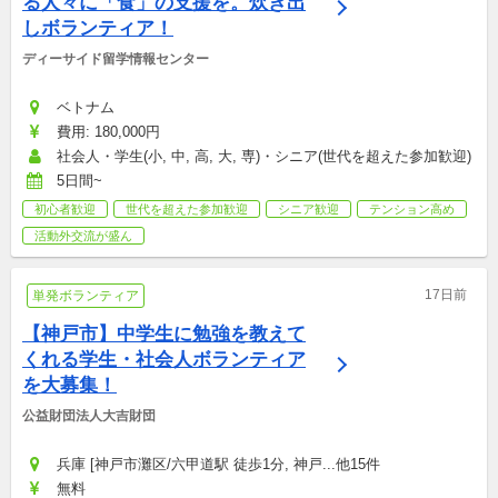
る人々に「食」の支援を。炊き出
しボランティア！
ディーサイド留学情報センター
ベトナム
費用: 180,000円
社会人・学生(小, 中, 高, 大, 専)・シニア(世代を超えた参加歓迎)
5日間~
初心者歓迎
世代を超えた参加歓迎
シニア歓迎
テンション高め
活動外交流が盛ん
17日前
単発ボランティア
【神戸市】中学生に勉強を教えて
くれる学生・社会人ボランティア
を大募集！
公益財団法人大吉財団
兵庫 [神戸市灘区/六甲道駅 徒歩1分, 神戸...他15件
無料