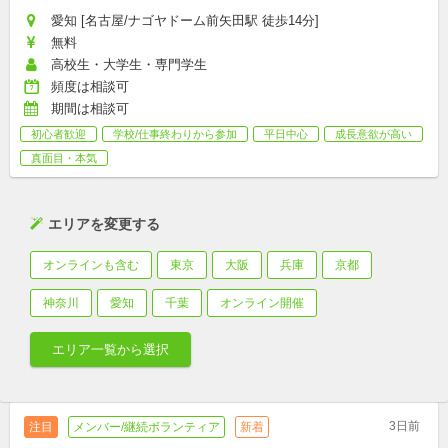
愛知 [名古屋/ナゴヤドーム前矢田駅 徒歩14分]
無料
高校生・大学生・専門学生
頻度は相談可
期間は相談可
初心者歓迎
学校/仕事終わりから参加
平日中心
成長意欲が高い
真面目・本気
エリアを変更する
オンラインも含む
東京
大阪
兵庫
京都
神奈川
愛知
千葉
オンライン開催
エリア一覧から選択
3日前
注目
メンバー/継続ボランティア
新着