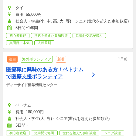
タイ
費用: 65,000円
社会人・学生(小, 中, 高, 大, 専)・シニア(世代を超えた参加歓迎)
5日間~1年間
初心者歓迎
世代を超えた参加歓迎
活動外交流が盛ん
真面目・本気
人種差別
1日前
注目
海外ボランティア
新着
医療職に興味のある方！ベトナム
で医療支援ボランティア
ディーサイド留学情報センター
ベトナム
費用: 180,000円
社会人・学生(大, 専)・シニア(世代を超えた参加歓迎)
5日間~
初心者歓迎
短時間でも可
世代を超えた参加歓迎
シニア歓迎