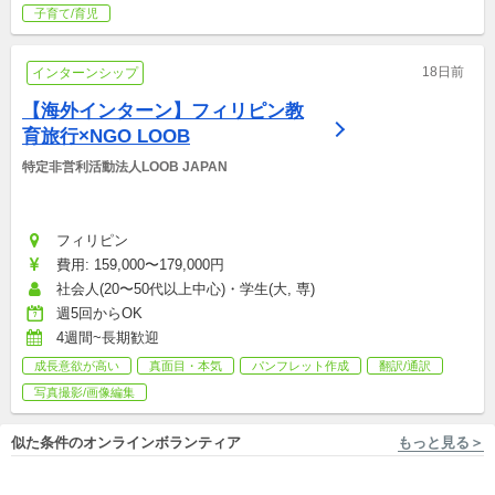
子育て/育児
18日前
インターンシップ
【海外インターン】フィリピン教
育旅行×NGO LOOB
特定非営利活動法人LOOB JAPAN
フィリピン
費用: 159,000〜179,000円
社会人(20〜50代以上中心)・学生(大, 専)
週5回からOK
4週間~長期歓迎
成長意欲が高い
真面目・本気
パンフレット作成
翻訳/通訳
写真撮影/画像編集
似た条件のオンラインボランティア
もっと見る＞