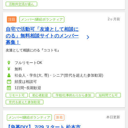
活動外交流が盛ん
2ヶ月前
注目
メンバー/継続ボランティア
自宅で活動可「友達として相談に
のる」無料相談サイトのメンバー
募集！
友達として相談にのる『ココトモ』
フルリモートOK
無料
社会人・学生(大, 専)・シニア(世代を超えた参加歓迎)
頻度は相談可
1日間~長期歓迎
リモート可
初心者歓迎
学校/仕事終わりから参加
短時間でも可
世代を超えた参加歓迎
本日更新
メンバー/継続ボランティア
新着
【急募DIY】 7/29 スタート 松本市 