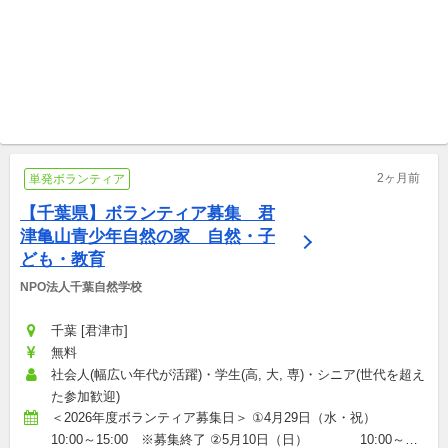
フルリモートOK NPOチャイルドドクター・ジャパン
フルリモートOK 友達として相談にのる『ココトモ』
【今から間に合う】志望理由
自宅で活動可「友達として相
書が最強になる高校生が挑む
談にのる」無料相談サイトの
アフリカ最強実績ボランティ
団体メンバー/継続ボランティア
メンバー募集！
団体メンバー/継続ボランティア
ア
2ヶ月前
単発ボランティア
【千葉県】ボランティア募集　君
津亀山青少年自然の家　自然・子
ども・教育
NPO法人千葉自然学校
千葉 [君津市]
無料
社会人(幅広い年代が活躍)・学生(高, 大, 専)・シニア(世代を超え
た参加歓迎)
＜2026年度ボランティア募集日＞ ①4月29日（水・祝）　　
10:00～15:00　※募集終了 ②5月10日（日）　　　　10:00～