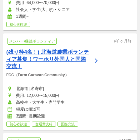
費用: 64,000〜70,000円
社会人・学生(大, 専)・シニア
1週間~
初心者歓迎
約1ヶ月前
メンバー/継続ボランティア
(残り枠4名！) 北海道農業ボランテ
ィア募集！ワーホリ外国人と国際
交流！
FCC（Farm Caravan Community）
北海道 [名寄市]
費用: 12,000〜15,000円
高校生・大学生・専門学生
頻度は相談可
3週間~長期歓迎
初心者歓迎
交通費支給
国際交流