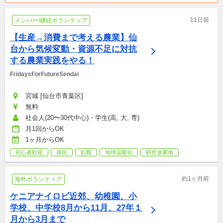
11日前
メンバー/継続ボランティア
【生産→消費まで考える農業】仙
台から気候変動・資源不足に対抗
する農業実践をやる！
FridaysForFutureSendai
宮城 [仙台市青葉区]
無料
社会人(20〜30代中心)・学生(高, 大, 専)
月1回からOK
1ヶ月からOK
初心者歓迎
移民
飢餓
地球温暖化
耕作放棄地
約1ヶ月前
海外ボランティア
ケニアナイロビ近郊、幼稚園、小
学校、中学校8月から11月、27年１
月から3月まで