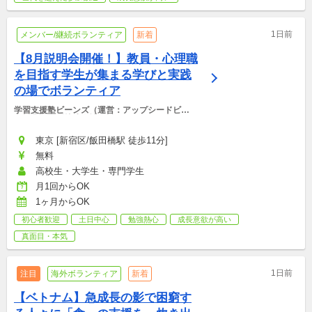
1日前
メンバー/継続ボランティア
新着
【8月説明会開催！】教員・心理職
を目指す学生が集まる学びと実践
の場でボランティア
学習支援塾ビーンズ（運営：アップシードビー
ンズ非営利型株式会社）
東京 [新宿区/飯田橋駅 徒歩11分]
無料
高校生・大学生・専門学生
月1回からOK
1ヶ月からOK
初心者歓迎
土日中心
勉強熱心
成長意欲が高い
真面目・本気
1日前
注目
海外ボランティア
新着
【ベトナム】急成長の影で困窮す