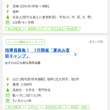
宮崎 [日向市/JR美々津駅]
無料
社会人(世代を超えた参加歓迎)・学生(小, 中, 高, 大, 専)
1日間~6ヶ月間
初心者歓迎
短時間でも可
世代を超えた参加歓迎
約1ヶ月前
メンバー/継続ボランティア
指導員募集！　7月開催「夏休み直
前キャンプ」
あすの山口を創る県民会議
山口 [熊毛郡/田布施駅], 福岡 [北九州市...他1件
費用: 2,500円
高校生・大学生・専門学生
数ヶ月に1回でもOK
3ヶ月からOK
初心者歓迎
土日中心
成長意欲が高い
真面目・本気