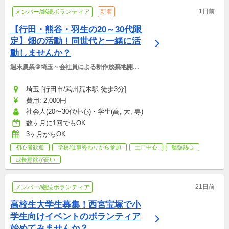
1日前
メンバー/継続ボランティア
新着
【行田・熊谷・羽生の20～30代限
定】畑の活動！同世代と一緒に活
動しませんか？
週末農業＠埼玉～会社員による耕作放棄地開墾
に挑戦中！～
埼玉 [行田市/武州荒木駅 徒歩3分]
費用: 2,000円
社会人(20〜30代中心)・学生(高, 大, 専)
数ヶ月に1回でもOK
3ヶ月からOK
初心者歓迎
学校/仕事終わりから参加
土日中心
勉強熱心
成長意欲が高い
21日前
メンバー/継続ボランティア
高校生大学生募集！西宮宝塚で小
学生向けイベントのボランティア
始めてみませんか？