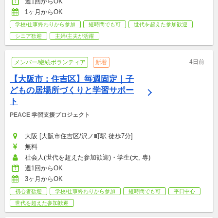
週1回からOK
1ヶ月からOK
学校/仕事終わりから参加
短時間でも可
世代を超えた参加歓迎
シニア歓迎
主婦/主夫が活躍
4日前
メンバー/継続ボランティア
新着
【大阪市：住吉区】毎週固定｜子
どもの居場所づくりと学習サポー
ト
PEACE 学習支援プロジェクト
大阪 [大阪市住吉区/沢ノ町駅 徒歩7分]
無料
社会人(世代を超えた参加歓迎)・学生(大, 専)
週1回からOK
3ヶ月からOK
初心者歓迎
学校/仕事終わりから参加
短時間でも可
平日中心
世代を超えた参加歓迎