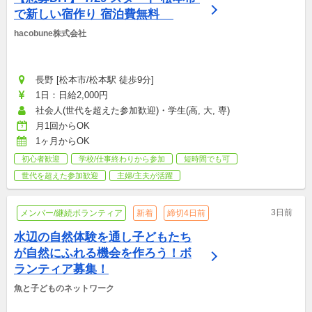
で新しい宿作り 宿泊費無料    
hacobune株式会社
長野 [松本市/松本駅 徒歩9分]
1日：日給2,000円
社会人(世代を超えた参加歓迎)・学生(高, 大, 専)
月1回からOK
1ヶ月からOK
初心者歓迎
学校/仕事終わりから参加
短時間でも可
世代を超えた参加歓迎
主婦/主夫が活躍
3日前
メンバー/継続ボランティア
新着
締切4日前
水辺の自然体験を通し子どもたち
が自然にふれる機会を作ろう！ボ
ランティア募集！
魚と子どものネットワーク