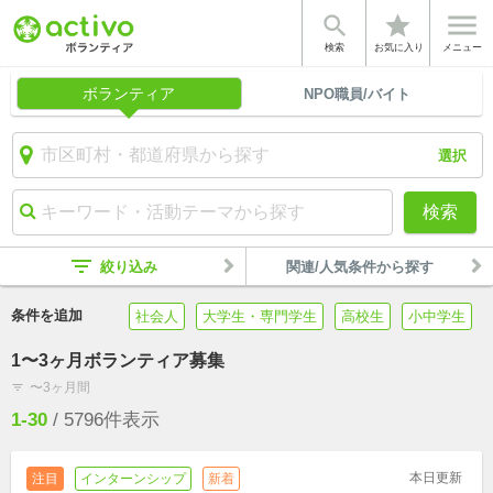


star
検索
お気に入り
メニュー
ボランティア
NPO職員/バイト
選択
検索
filter_list
絞り込み
関連/人気条件から探す
条件を追加
社会人
大学生・専門学生
高校生
小中学生
1〜3ヶ月ボランティア募集
〜3ヶ月間
filter_list
1-30
/
5796
件表示
本日更新
注目
インターンシップ
新着