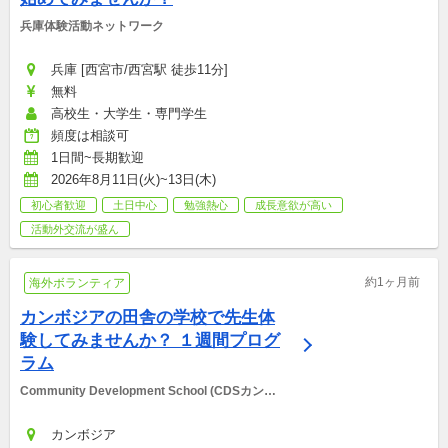
兵庫体験活動ネットワーク
兵庫 [西宮市/西宮駅 徒歩11分]
無料
高校生・大学生・専門学生
頻度は相談可
1日間~長期歓迎
2026年8月11日(火)~13日(木)
初心者歓迎
土日中心
勉強熱心
成長意欲が高い
活動外交流が盛ん
約1ヶ月前
海外ボランティア
カンボジアの田舎の学校で先生体
験してみませんか？ １週間プログ
ラム
Community Development School (CDSカンボ
ジア）
カンボジア