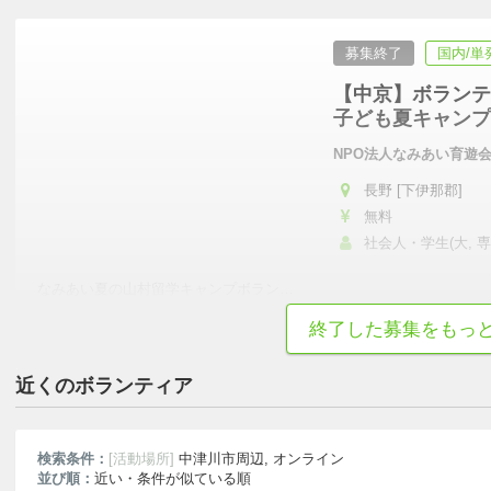
募集終了
国内/単
【中京】ボランテ
子ども夏キャンプ
NPO法人なみあい育遊
長野 [下伊那郡]
無料
社会人・学生(大, 専
なみあい夏の山村留学キャンプボラン
…
終了した募集をもっ
初心者歓迎
成長意欲が高い
活動外交流が盛ん
真面目・本気
近くのボランティア
検索条件：
[活動場所]
中津川市周辺, オンライン
並び順：
近い・条件が似ている順