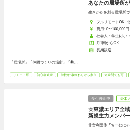
あなたの居場所が
生きかたを創る居場所づ
フルリモートOK, 
費用: 0〜100,000円
社会人・学生(小, 中,
月1回からOK
長期歓迎
「居場所」「仲間づくりの場所」「共
…
リモート可
初心者歓迎
学校/仕事終わりから参加
短時間でも可
受付停止中
団体
☆東濃エリア全域
新規主力メンバ
非営利団体『ちーむにゃ