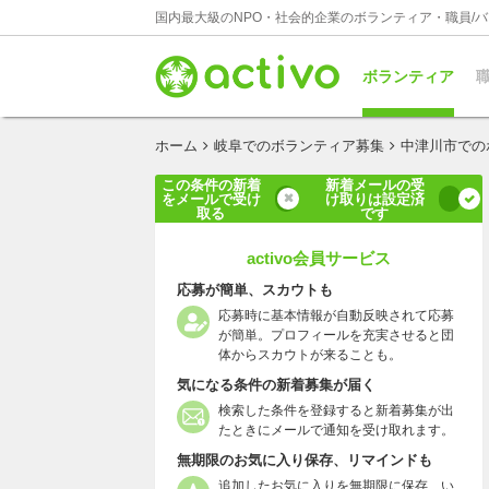
国内最大級のNPO・社会的企業のボランティア・職員/
ボランティア
職
ホーム
岐阜でのボランティア募集
中津川市での
この条件の新着
新着メールの受
をメールで受け
け取りは設定済
取る
です
activo会員サービス
応募が簡単、スカウトも
応募時に基本情報が自動反映されて応募
が簡単。プロフィールを充実させると団
体からスカウトが来ることも。
気になる条件の新着募集が届く
検索した条件を登録すると新着募集が出
たときにメールで通知を受け取れます。
無期限のお気に入り保存、リマインドも
追加したお気に入りを無期限に保存、い