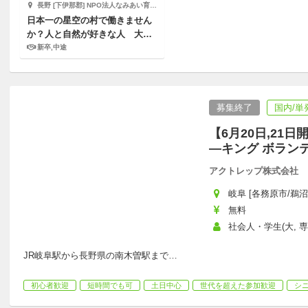
長野 [下伊那郡] NPO法人なみあい育遊会
日本一の星空の村で働きません
か？人と自然が好きな人 大歓
迎！
新卒,中途
募集終了
国内/単
【6月20日,21
―キング ボラン
アクトレップ株式会社
岐阜 [各務原市/鵜沼駅
無料
社会人・学生(大, 
JR岐阜駅から長野県の南木曽駅まで
…
初心者歓迎
短時間でも可
土日中心
世代を超えた参加歓迎
シ