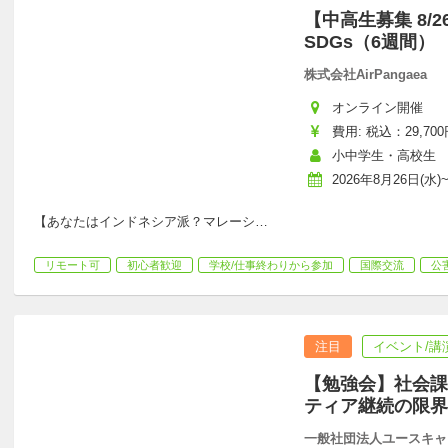
【中高生募集 8/2
SDGs（6週間）
株式会社AirPangaea
オンライン開催
費用: 税込：29,700
小中学生・高校生
2026年8月26日(水)
【あなたはインドネシア派？マレーシ
…
リモート可
初心者歓迎
学校/仕事終わりから参加
国際交流
公
注目
イベント/講
【勉強会】社会課
ティア継続の限界
一般社団法人ユースキャ