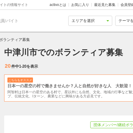
バイトの情報サイト
activoとは
お気に入り
最近見た募集
会員登
員/バイト
ボランティア募集
中津川市でのボランティア募集
20
件中
1-20
を表示
こちらもオススメ
日本一の星空の村で働きませんか？人と自然が好きな人 大歓迎！
阿智村は日本一の星空のある村で、星以外にも自然、文化、地域の行事など魅
プ、伝統文化、Iターン、農業などに興味がある方必見です。
団体メンバー/継続ボ