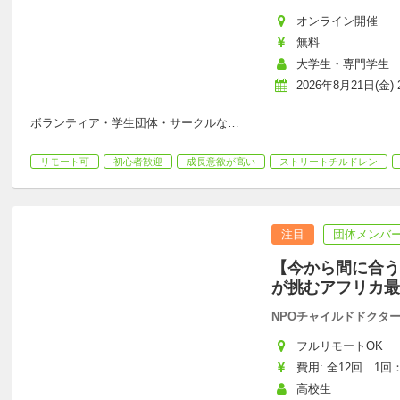
オンライン開催
無料
大学生・専門学生
2026年8月21日(金) 2
ボランティア・学生団体・サークルな
…
リモート可
初心者歓迎
成長意欲が高い
ストリートチルドレン
注目
団体メンバー
【今から間に合う
が挑むアフリカ最
NPOチャイルドドクタ
フルリモートOK
費用: 全12回　1回：
高校生