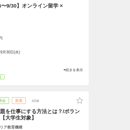
6〜9/30】オンライン留学 ×
円
~9月30日(水)
続きを表示
害
演会
新着
3日前
題を仕事にする方法とは？/ボラン
【大学生対象】
リア教育機構