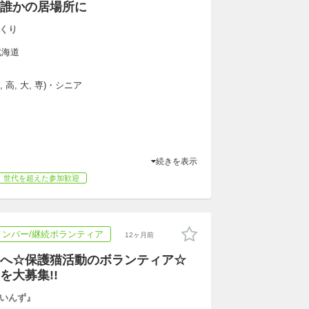
誰かの居場所に
くり
北海道
 高, 大, 専)・シニア
続きを表示
世代を超えた参加歓迎
メンバー/継続ボランティア
12ヶ月前
へ☆保護猫活動のボランティア☆
ーを大募集!!
いんず』