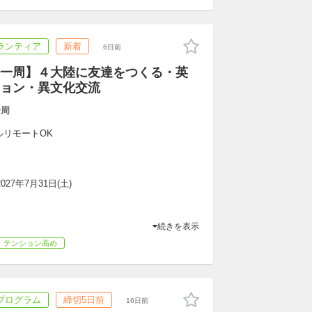
ランティア
新着
6日前
一周】４大陸に友達をつくる・英
ョン・異文化交流
一周
ルリモートOK
2027年7月31日(土)
続きを表示
テンション高め
プログラム
締切5日前
16日前