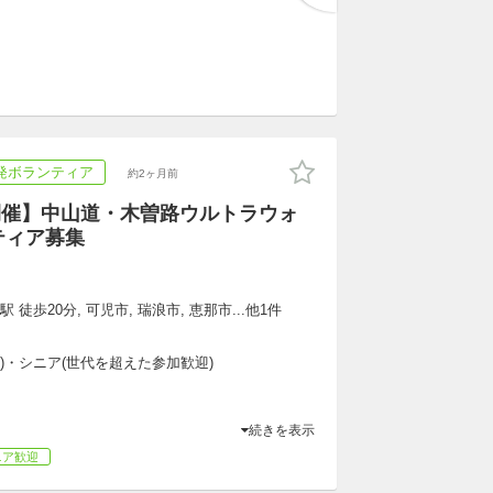
発ボランティア
約2ヶ月前
日開催】中山道・木曽路ウルトラウォ
ティア募集
 徒歩20分, 可児市, 瑞浪市, 恵那市...他1件
専)・シニア(世代を超えた参加歓迎)
続きを表示
ニア歓迎