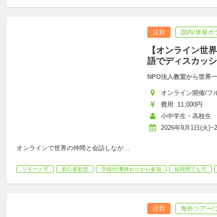
注目
国内/単発ボ
【オンライン世界
語でディスカッシ
NPO法人教室から世界
オンライン開催/フ
費用: 11,000円
小中学生・高校生
2026年9月1日(火)~
オンラインで世界の仲間と会話しなが
…
リモート可
初心者歓迎
学校/仕事終わりから参加
短時間でも可
注目
海外ツアー/