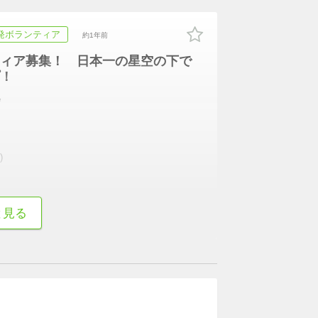
発ボランティア
約1年前
ィア募集！ 日本一の星空の下で
！
会
)
続きを表示
と見る