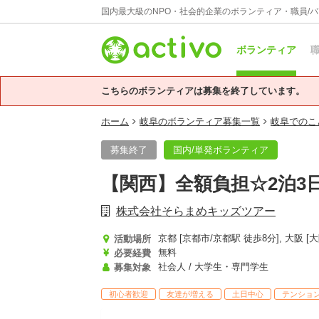
国内最大級のNPO・社会的企業のボランティア・職員/
ボランティア
職
こちらのボランティアは募集を終了しています。
ホーム
岐阜のボランティア募集一覧
岐阜でのこ
募集終了
国内/単発ボランティア
【関西】全額負担☆2泊
株式会社そらまめキッズツアー
活動場所
無料
必要経費
社会人 / 大学生・専門学生
募集対象
初心者歓迎
友達が増える
土日中心
テンショ