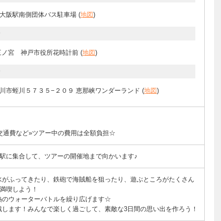
大阪駅南側団体バス駐車場 (
地図
)
分
三ノ宮 神戸市役所花時計前 (
地図
)
分
川市蛭川５７３５−２０９ 恵那峡ワンダーランド (
地図
)
交通費など»ツアー中の費用は全額負担☆
駅に集合して、ツアーの開催地まで向かいます♪
水がふってきたり、鉄砲で海賊船を狙ったり、遊ぶところがたくさん
満喫しよう！
熱のウォーターバトルを繰り広げます☆
戦します！みんなで楽しく過ごして、素敵な3日間の思い出を作ろう！