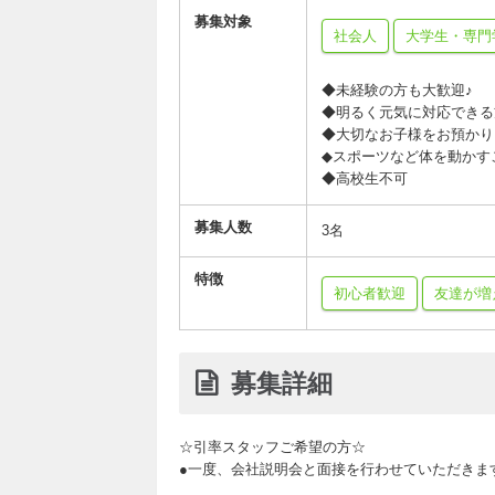
募集対象
社会人
大学生・専門
◆未経験の方も
◆明るく元気
◆大切なお子様をお預か
◆スポーツなど体を動かす
◆高校生不可
募集人数
3名
特徴
初心者歓迎
友達が増
募集詳細
☆引率スタッフご希望の方☆
●一度、会社説明会と面接を行わせていただきま