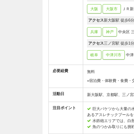
大阪
大阪市
ＪＲ新
アクセス
新大阪駅 徒歩6
兵庫
神戸
中央区 
アクセス
三ノ宮駅 徒歩1
岐阜
中津川市
中津
必要経費
無料
«宿泊費・体験費・食費・
活動日
新大阪駅、京都駅、三ノ宮
注目ポイント
巨大バケツから大量の
あるアスレチックプールを
水鉄砲エリアでは、白
魚のつかみ取りにも挑