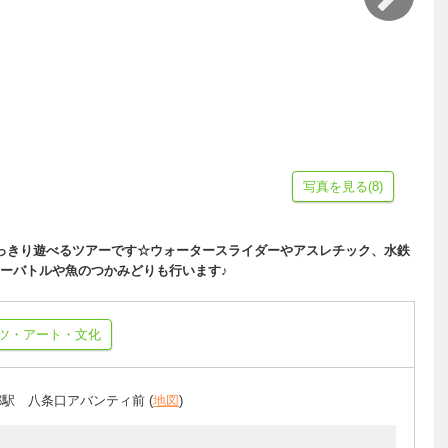
写真を見る(8)
っきり遊べるツアーです☆ウォータースライダーやアスレチック、水鉄
ーバトルや魚のつかみどりも行います♪
ツ・アート・文化
都駅 八条口アバンティ前 (
地図
)