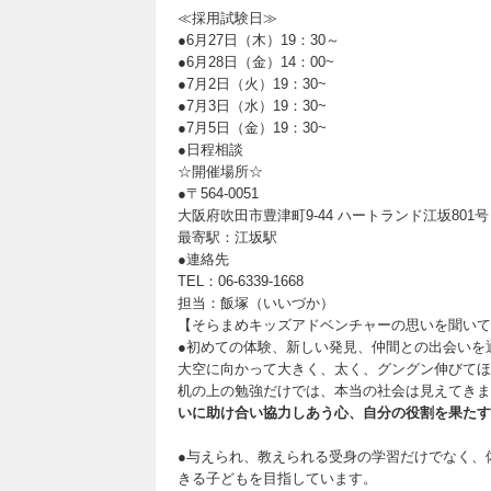
≪採用試験日≫
●6月27日（木）19：30～
●6月28日（金）14：00~
●7月2日（火）19：30~
●7月3日（水）19：30~
●7月5日（金）19：30~
●日程相談
☆開催場所☆
●〒564-0051
大阪府吹田市豊津町9-44 ハートランド江坂801号
最寄駅：江坂駅
●連絡先
TEL：06-6339-1668
担当：飯塚（いいづか）
【そらまめキッズアドベンチャーの思いを聞いて
●初めての体験、新しい発見、仲間との出会いを
大空に向かって大きく、太く、グングン伸びてほ
机の上の勉強だけでは、本当の社会は見えてきま
いに助け合い協力しあう心、自分の役割を果たす
●与えられ、教えられる受身の学習だけでなく、
きる子どもを目指しています。