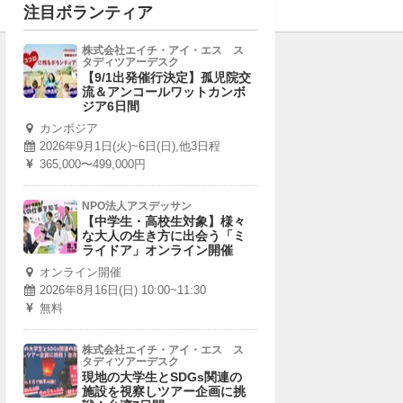
注目ボランティア
株式会社エイチ・アイ・エス ス
タディツアーデスク
【9/1出発催行決定】孤児院交
流＆アンコールワットカンボ
ジア6日間
カンボジア
2026年9月1日(火)~6日(日),他3日程
365,000〜499,000円
NPO法人アスデッサン
【中学生・高校生対象】様々
な大人の生き方に出会う「ミ
ライドア」オンライン開催
オンライン開催
2026年8月16日(日) 10:00~11:30
無料
株式会社エイチ・アイ・エス ス
タディツアーデスク
現地の大学生とSDGs関連の
施設を視察しツアー企画に挑