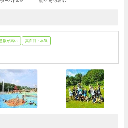
ーターバトル☆
魚のつかみ取り♪
意欲が高い
真面目・本気