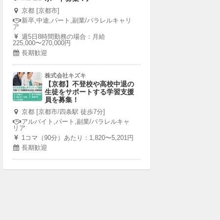
京都 [京都市]
新卒,中途,パート,副業/パラレルキャリ
ア
週5日8時間勤務の場合：月給
225,000〜270,000円
長期歓迎
株式会社キズキ
【京都】不登校や高校中退の
生徒をサポートする学習支援
員を募集！
京都 [京都市/四条駅 徒歩7分]
アルバイト,パート,副業/パラレルキャ
リア
1コマ（90分）あたり：1,820〜5,201円
長期歓迎