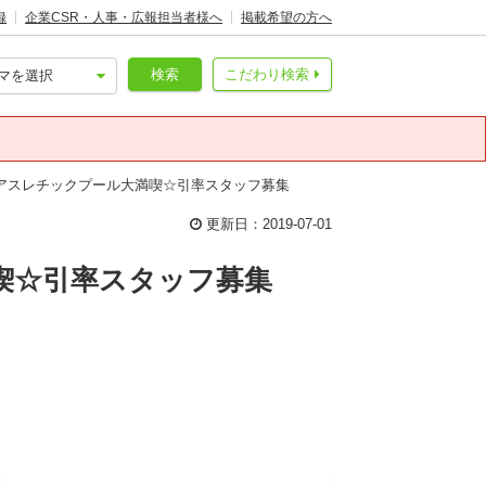
録
企業CSR・人事・広報担当者様へ
掲載希望の方へ
検索
こだわり検索
とアスレチックプール大満喫☆引率スタッフ募集
更新日：2019-07-01
喫☆引率スタッフ募集