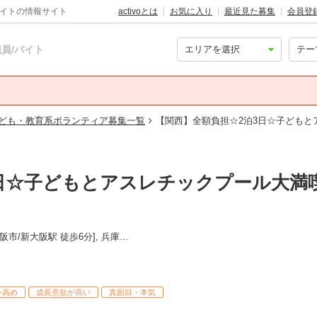
バイトの情報サイト
activoとは
お気に入り
最近見た募集
会員登
員/バイト
ども・教育系ボランティア募集一覧
【関西】全額負担☆2泊3日☆子ども
3日☆子どもとアスレチックプール大満
京都 [京都市/京都駅 徒歩8分], 大阪 [大阪市/新大阪駅 徒歩6分], 兵庫 [神戸市中央区/三ノ宮駅 徒歩1分], 岐阜 [中津川市]
ン高め
成長意欲が高い
真面目・本気