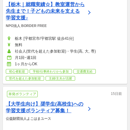
【栃木｜就職実績☆】教室運営から
先生まで！子どもの未来を支える
学習支援♪
NPO法人 BORDER FREE
栃木 [宇都宮市/宇都宮駅 徒歩41分]
無料
社会人(世代を超えた参加歓迎)・学生(高, 大, 専)
月1回~週1回
1ヶ月からOK
初心者歓迎
学校/仕事終わりから参加
交通費支給
世代を超えた参加歓迎
主婦/主夫が活躍
15日前
単発ボランティア
【大学生向け】奨学生(高校生)への
学習支援ボランティア募集！ 
公益財団法人よこはまユース