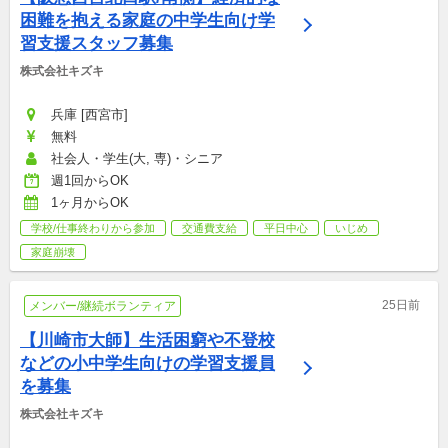
困難を抱える家庭の中学生向け学
習支援スタッフ募集
株式会社キズキ
兵庫 [西宮市]
無料
社会人・学生(大, 専)・シニア
週1回からOK
1ヶ月からOK
学校/仕事終わりから参加
交通費支給
平日中心
いじめ
家庭崩壊
25日前
メンバー/継続ボランティア
【川崎市大師】生活困窮や不登校
などの小中学生向けの学習支援員
を募集
株式会社キズキ