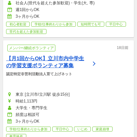
社会人(世代を超えた参加歓迎)・学生(大, 専)
週1回からOK
3ヶ月からOK
初心者歓迎
学校/仕事終わりから参加
短時間でも可
平日中心
世代を超えた参加歓迎
18日前
メンバー/継続ボランティア
【月1回からOK】立川市内中学生
の学習支援ボランティア募集
認定特定非営利活動法人育て上げネット
東京 [立川市/立川駅 徒歩15分]
時給1,113円
大学生・専門学生
頻度は相談可
3ヶ月からOK
学校/仕事終わりから参加
平日中心
いじめ
家庭崩壊
教育格差