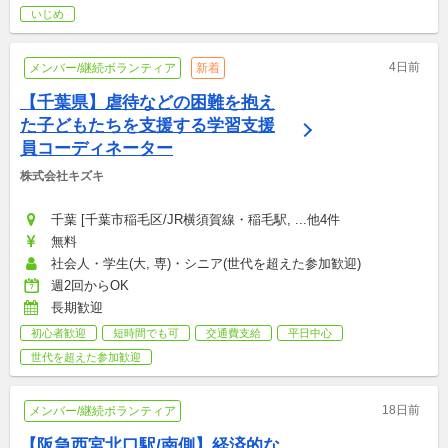
いじめ
4日前
メンバー/継続ボランティア
新着
【千葉県】虐待などの困難を抱え
た子どもたちを支援する学習支援
員コーディネーター
株式会社キズキ
千葉 [千葉市稲毛区/JR横須賀線・稲毛駅, ...他4件
無料
社会人・学生(大, 専)・シニア(世代を超えた参加歓迎)
週2回からOK
長期歓迎
初心者歓迎
短時間でも可
交通費支給
平日中心
世代を超えた参加歓迎
18日前
メンバー/継続ボランティア
【阪急西宮北口駅/南側】経済的な