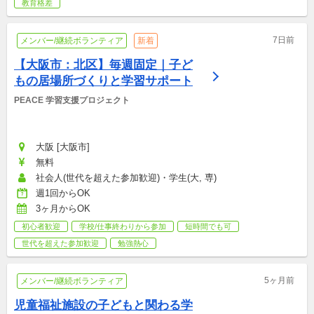
教育格差
7日前
メンバー/継続ボランティア
新着
【大阪市：北区】毎週固定｜子ど
もの居場所づくりと学習サポート
PEACE 学習支援プロジェクト
大阪 [大阪市]
無料
社会人(世代を超えた参加歓迎)・学生(大, 専)
週1回からOK
3ヶ月からOK
初心者歓迎
学校/仕事終わりから参加
短時間でも可
世代を超えた参加歓迎
勉強熱心
5ヶ月前
メンバー/継続ボランティア
児童福祉施設の子どもと関わる学