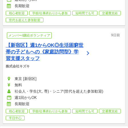
長期歓迎
初心者歓迎
学校/仕事終わりから参加
短時間でも可
交通費支給
世代を超えた参加歓迎
9日前
メンバー/継続ボランティア
【新宿区】週1からOK◎生活困窮世
帯の子どもへの《家庭訪問型》学
習支援スタッフ
株式会社キズキ
東京 [新宿区]
無料
社会人・学生(大, 専)・シニア(世代を超えた参加歓迎)
週1回からOK
長期歓迎
初心者歓迎
学校/仕事終わりから参加
短時間でも可
交通費支給
平日中心