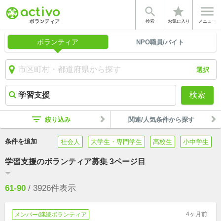


star
検索
お気に入り
メニュー
ボランティア
NPO職員/バイト
選択
検索
filter_list
絞り込み
関連/人気条件から探す
条件を追加
社会人
大学生・専門学生
高校生
小中学生
学習支援のボランティア募集 3ページ目
filter_list
61-90
/
3926
件表示
4ヶ月前
メンバー/継続ボランティア