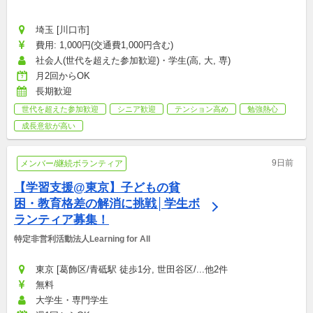
埼玉 [川口市]
費用: 1,000円(交通費1,000円含む)
社会人(世代を超えた参加歓迎)・学生(高, 大, 専)
月2回からOK
長期歓迎
世代を超えた参加歓迎
シニア歓迎
テンション高め
勉強熱心
成長意欲が高い
9日前
メンバー/継続ボランティア
【学習支援@東京】子どもの貧
困・教育格差の解消に挑戦│学生ボ
ランティア募集！
特定非営利活動法人Learning for All
東京 [葛飾区/青砥駅 徒歩1分, 世田谷区/...他2件
無料
大学生・専門学生