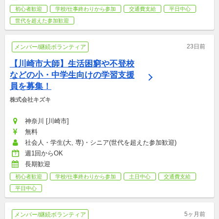
初心者歓迎
学校/仕事終わりから参加
交通費支給
平日中心
世代を超えた参加歓迎
23日前
メンバー/継続ボランティア
【川崎市大師】生活困窮や不登校
などの小・中学生向けの学習支援
員を募集！
株式会社キズキ
神奈川 [川崎市]
無料
社会人・学生(大, 専)・シニア(世代を超えた参加歓迎)
週1回からOK
長期歓迎
初心者歓迎
学校/仕事終わりから参加
土日中心
交通費支給
平日中心
5ヶ月前
メンバー/継続ボランティア