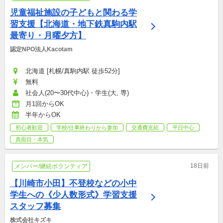
児童福祉施設の子どもと関わる学
習支援【北海道・地下鉄真駒内駅
最寄り・月曜夕方】
認定NPO法人Kacotam
北海道 [札幌/真駒内駅 徒歩52分]
無料
社会人(20〜30代中心)・学生(大, 専)
月1回からOK
半年からOK
初心者歓迎
学校/仕事終わりから参加
交通費支給
平日中心
真面目・本気
18日前
メンバー/継続ボランティア
【川崎市小田】不登校などの小中
学生への《少人数形式》学習支援
スタッフ募集
株式会社キズキ