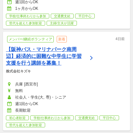
週1回からOK
1ヶ月からOK
学校/仕事終わりから参加
交通費支給
平日中心
世代を超えた参加歓迎
主婦/主夫が活躍
4日前
メンバー/継続ボランティア
新着
【阪神バス・マリナパーク南周
辺】経済的に困難な中学生に学習
支援を行う講師を募集！
株式会社キズキ
兵庫 [西宮市]
無料
社会人・学生(大, 専)・シニア
週1回からOK
長期歓迎
初心者歓迎
学校/仕事終わりから参加
交通費支給
平日中心
世代を超えた参加歓迎