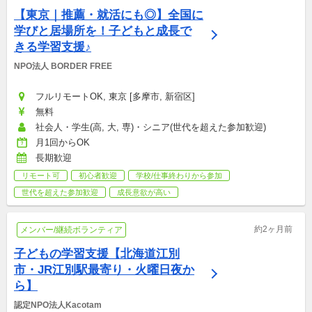
【東京｜推薦・就活にも◎】全国に
学びと居場所を！子どもと成長で
きる学習支援♪
NPO法人 BORDER FREE
フルリモートOK, 東京 [多摩市, 新宿区]
無料
社会人・学生(高, 大, 専)・シニア(世代を超えた参加歓迎)
月1回からOK
長期歓迎
リモート可
初心者歓迎
学校/仕事終わりから参加
世代を超えた参加歓迎
成長意欲が高い
約2ヶ月前
メンバー/継続ボランティア
子どもの学習支援【北海道江別
市・JR江別駅最寄り・火曜日夜か
ら】
認定NPO法人Kacotam