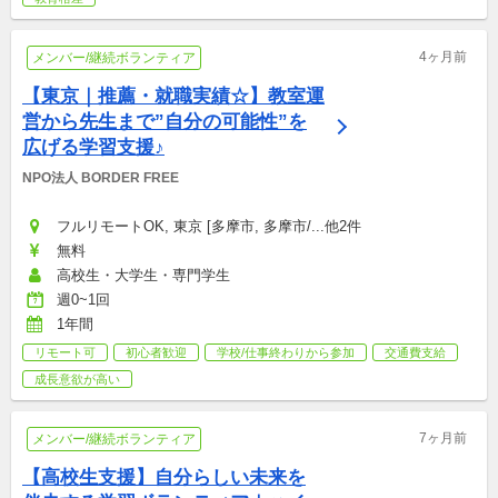
4ヶ月前
メンバー/継続ボランティア
【東京｜推薦・就職実績☆】教室運
営から先生まで”自分の可能性”を
広げる学習支援♪
NPO法人 BORDER FREE
フルリモートOK, 東京 [多摩市, 多摩市/...他2件
無料
高校生・大学生・専門学生
週0~1回
1年間
リモート可
初心者歓迎
学校/仕事終わりから参加
交通費支給
成長意欲が高い
7ヶ月前
メンバー/継続ボランティア
【高校生支援】自分らしい未来を