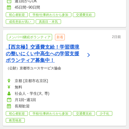
週1回からOK
45日間~90日間
初心者歓迎
学校/仕事終わりから参加
交通費支給
成長意欲が高い
真面目・本気
2日前
メンバー/継続ボランティア
新着
【西京極】交通費支給！学習環境
の整いにくい中高生への学習支援
ボランティア募集中！
（公財）京都市ユースサービス協会
京都 [京都市右京区]
無料
社会人・学生(大, 専)
月1回~週1回
長期歓迎
初心者歓迎
学校/仕事終わりから参加
交通費支給
少子化
教育格差