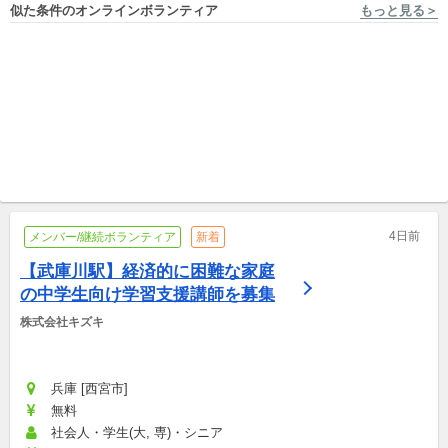
似た条件のオンラインボランティア
もっと見る＞
フルリモートOK, 大阪 [大阪市都島区/京橋駅 徒歩9分] 認定NPO法人CLACK
オンライン開催/フルリモートOK, 高知 [高知市/高... 維新隊ユネスコクラブ NPO法人
【大阪】高校生の探究学習や
【高知市内在住大学生・高校
課題解決を一緒に深掘りする
生へ】小・中学生への学習ボ
サポーターを募集！
団体メンバー/継続ボランティア
ランティア大募集！！！
国内/単発ボランティア
4日前
メンバー/継続ボランティア
新着
【武庫川駅】経済的に困難な家庭
の中学生向け学習支援講師を募集
株式会社キズキ
兵庫 [西宮市]
無料
社会人・学生(大, 専)・シニア