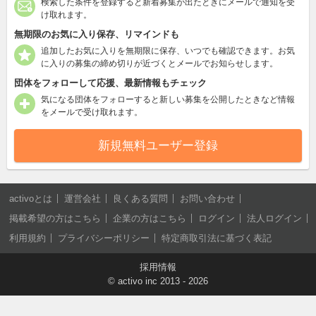
検索した条件を登録すると新着募集が出たときにメールで通知を受
け取れます。
無期限のお気に入り保存、リマインドも
追加したお気に入りを無期限に保存、いつでも確認できます。お気
に入りの募集の締め切りが近づくとメールでお知らせします。
団体をフォローして応援、最新情報もチェック
気になる団体をフォローすると新しい募集を公開したときなど情報
をメールで受け取れます。
新規無料ユーザー登録
activoとは
運営会社
良くある質問
お問い合わせ
掲載希望の方はこちら
企業の方はこちら
ログイン
法人ログイン
利用規約
プライバシーポリシー
特定商取引法に基づく表記
採用情報
©
activo inc
2013 - 2026