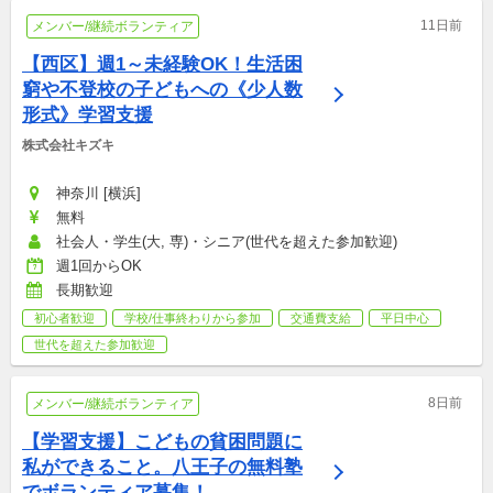
11日前
メンバー/継続ボランティア
【西区】週1～未経験OK！生活困
窮や不登校の子どもへの《少人数
形式》学習支援
株式会社キズキ
神奈川 [横浜]
無料
社会人・学生(大, 専)・シニア(世代を超えた参加歓迎)
週1回からOK
長期歓迎
初心者歓迎
学校/仕事終わりから参加
交通費支給
平日中心
世代を超えた参加歓迎
8日前
メンバー/継続ボランティア
【学習支援】こどもの貧困問題に
私ができること。八王子の無料塾
でボランティア募集！