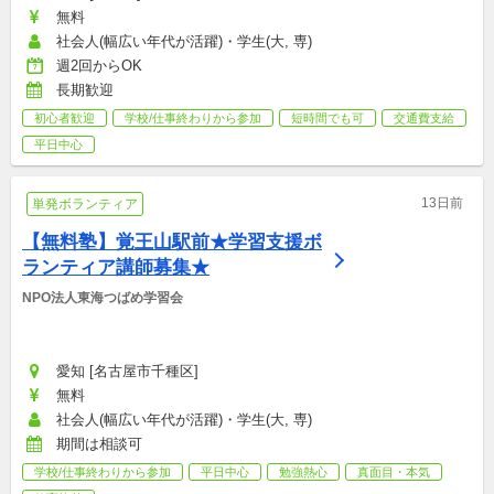
無料
社会人(幅広い年代が活躍)・学生(大, 専)
週2回からOK
長期歓迎
初心者歓迎
学校/仕事終わりから参加
短時間でも可
交通費支給
平日中心
13日前
単発ボランティア
【無料塾】覚王山駅前★学習支援ボ
ランティア講師募集★
NPO法人東海つばめ学習会
愛知 [名古屋市千種区]
無料
社会人(幅広い年代が活躍)・学生(大, 専)
期間は相談可
学校/仕事終わりから参加
平日中心
勉強熱心
真面目・本気