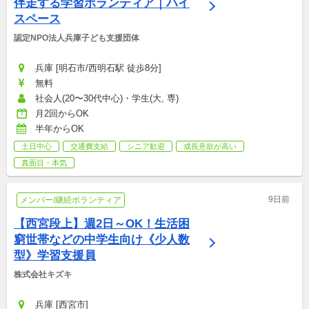
伴走する学習ボランティア｜ハイ
スペース
認定NPO法人兵庫子ども支援団体
兵庫 [明石市/西明石駅 徒歩8分]
無料
社会人(20〜30代中心)・学生(大, 専)
月2回からOK
半年からOK
土日中心
交通費支給
シニア歓迎
成長意欲が高い
真面目・本気
9日前
メンバー/継続ボランティア
【西宮段上】週2日～OK！生活困
窮世帯などの中学生向け《少人数
型》学習支援員
株式会社キズキ
兵庫 [西宮市]