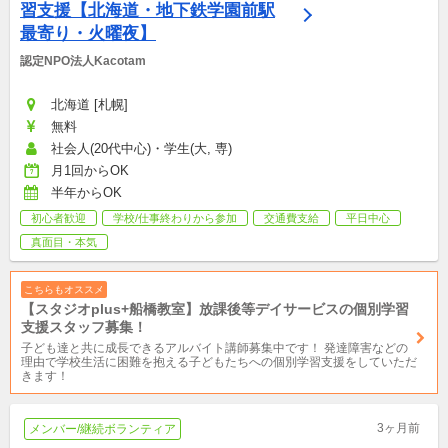
習支援【北海道・地下鉄学園前駅
最寄り・火曜夜】
認定NPO法人Kacotam
北海道 [札幌]
無料
社会人(20代中心)・学生(大, 専)
月1回からOK
半年からOK
初心者歓迎
学校/仕事終わりから参加
交通費支給
平日中心
真面目・本気
こちらもオススメ
【スタジオplus+船橋教室】放課後等デイサービスの個別学習
支援スタッフ募集！
子ども達と共に成長できるアルバイト講師募集中です！ 発達障害などの
理由で学校生活に困難を抱える子どもたちへの個別学習支援をしていただ
きます！
3ヶ月前
メンバー/継続ボランティア