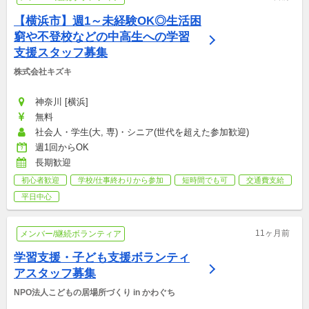
【横浜市】週1～未経験OK◎生活困
窮や不登校などの中高生への学習
支援スタッフ募集
株式会社キズキ
神奈川 [横浜]
無料
社会人・学生(大, 専)・シニア(世代を超えた参加歓迎)
週1回からOK
長期歓迎
初心者歓迎
学校/仕事終わりから参加
短時間でも可
交通費支給
平日中心
11ヶ月前
メンバー/継続ボランティア
学習支援・子ども支援ボランティ
アスタッフ募集
NPO法人こどもの居場所づくり in かわぐち