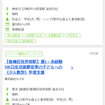
神奈川 [川崎市/小田栄駅 徒歩5分]
無料
社会人・学生(大, 専)・シニア(世代を超えた参加歓迎)
週1回からOK
長期歓迎
初心者歓迎
短時間でも可
交通費支給
平日中心
世代を超えた参加歓迎
23日前
メンバー/継続ボランティア
【板橋区役所前駅】週1～未経験
OK◎生活困窮世帯の子どもへの
《少人数型》学習支援
株式会社キズキ
東京 [板橋区/板橋区役所前駅 徒歩1分]
無料
社会人(世代を超えた参加歓迎)・学生(大, 専)
週1回からOK