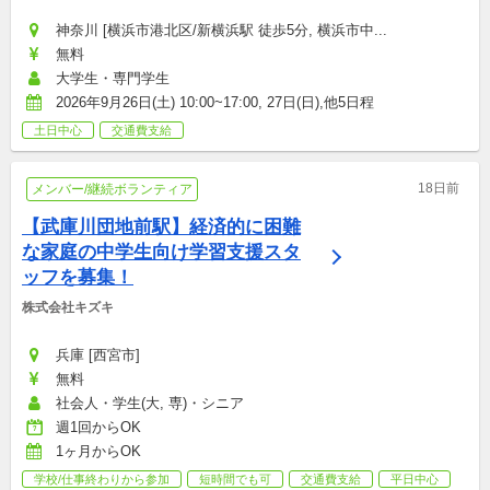
神奈川 [横浜市港北区/新横浜駅 徒歩5分, 横浜市中...
無料
大学生・専門学生
2026年9月26日(土) 10:00~17:00, 27日(日),他5日程
土日中心
交通費支給
18日前
メンバー/継続ボランティア
【武庫川団地前駅】経済的に困難
な家庭の中学生向け学習支援スタ
ッフを募集！
株式会社キズキ
兵庫 [西宮市]
無料
社会人・学生(大, 専)・シニア
週1回からOK
1ヶ月からOK
学校/仕事終わりから参加
短時間でも可
交通費支給
平日中心