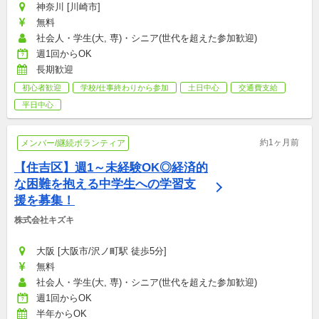
神奈川 [川崎市]
無料
社会人・学生(大, 専)・シニア(世代を超えた参加歓迎)
週1回からOK
長期歓迎
初心者歓迎
学校/仕事終わりから参加
土日中心
交通費支給
平日中心
約1ヶ月前
メンバー/継続ボランティア
【住吉区】週1～未経験OK◎経済的
な困難を抱える中学生への学習支
援を募集！
株式会社キズキ
大阪 [大阪市/沢ノ町駅 徒歩5分]
無料
社会人・学生(大, 専)・シニア(世代を超えた参加歓迎)
週1回からOK
半年からOK