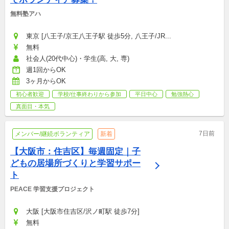
無料塾アハ
東京 [八王子/京王八王子駅 徒歩5分, 八王子/JR...
無料
社会人(20代中心)・学生(高, 大, 専)
週1回からOK
3ヶ月からOK
初心者歓迎
学校/仕事終わりから参加
平日中心
勉強熱心
真面目・本気
7日前
メンバー/継続ボランティア
新着
【大阪市：住吉区】毎週固定｜子
どもの居場所づくりと学習サポー
ト
PEACE 学習支援プロジェクト
大阪 [大阪市住吉区/沢ノ町駅 徒歩7分]
無料