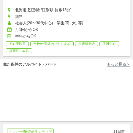
北海道 [江別市/江別駅 徒歩13分]
無料
社会人(20〜30代中心)・学生(高, 大, 専)
月1回からOK
半年からOK
初心者歓迎
学校/仕事終わりから参加
交通費支給
平日中心
真面目・本気
似た条件のアルバイト・パート
もっと見る＞
千葉 [船橋市/大神宮下駅 徒歩5分] NPO法人ダイバーシティ工房
兵庫 [西宮市, 西宮市, 西宮市, 西宮市] 株式会社キズキ
【スタジオplus+船橋教室】放
【西宮市】未経験OK◎放課後
課後等デイサービスの個別学
の2時間で子どもたちの未来を
習支援スタッフ募集！
アルバイト,パート
変える学習支援員を募集
アルバイト,パート,副業/パラレルキャリア
11日前
メンバー/継続ボランティア