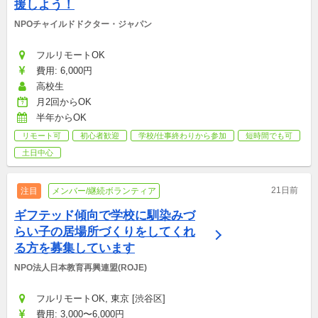
援しよう！
NPOチャイルドドクター・ジャパン
フルリモートOK
費用: 6,000円
高校生
月2回からOK
半年からOK
リモート可
初心者歓迎
学校/仕事終わりから参加
短時間でも可
土日中心
21日前
注目
メンバー/継続ボランティア
ギフテッド傾向で学校に馴染みづ
らい子の居場所づくりをしてくれ
る方を募集しています
NPO法人日本教育再興連盟(ROJE)
フルリモートOK, 東京 [渋谷区]
費用: 3,000〜6,000円