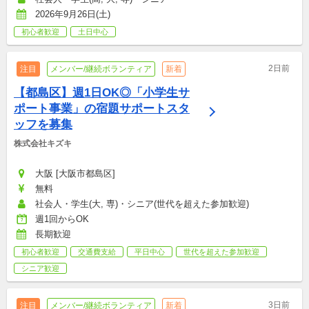
2026年9月26日(土)
初心者歓迎
土日中心
2日前
注目
メンバー/継続ボランティア
新着
【都島区】週1日OK◎「小学生サ
ポート事業」の宿題サポートスタ
ッフを募集
株式会社キズキ
大阪 [大阪市都島区]
無料
社会人・学生(大, 専)・シニア(世代を超えた参加歓迎)
週1回からOK
長期歓迎
初心者歓迎
交通費支給
平日中心
世代を超えた参加歓迎
シニア歓迎
3日前
注目
メンバー/継続ボランティア
新着