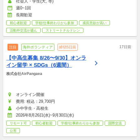
社会人・学生(大, 専)
週0~1回
長期歓迎
初心者歓迎
学校/仕事終わりから参加
成長意欲が高い
活動外交流が盛ん
ストリートチルドレン
17日前
注目
海外ボランティア
締切5日前
【中高生募集 8/26〜9/30】オンラ
イン留学 × SDGs（6週間）
株式会社AirPangaea
オンライン開催
費用: 税込：29,700円
小中学生・高校生
2026年8月26日(水)~9月30日(水)
リモート可
初心者歓迎
学校/仕事終わりから参加
国際交流
公害