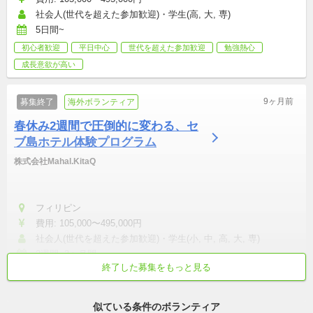
社会人(世代を超えた参加歓迎)・学生(高, 大, 専)
5日間~
初心者歓迎
平日中心
世代を超えた参加歓迎
勉強熱心
成長意欲が高い
9ヶ月前
募集終了
海外ボランティア
春休み2週間で圧倒的に変わる、セ
ブ島ホテル体験プログラム
株式会社Mahal.KitaQ
フィリピン
費用: 105,000〜495,000円
社会人(世代を超えた参加歓迎)・学生(小, 中, 高, 大, 専)
2週間~3ヶ月間
終了した募集をもっと見る
初心者歓迎
世代を超えた参加歓迎
成長意欲が高い
真面目・本気
外国人労働者
似ている条件のボランティア