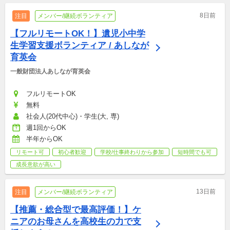
8日前
注目
メンバー/継続ボランティア
【フルリモートOK！】遺児小中学
生学習支援ボランティア / あしなが
育英会
一般財団法人あしなが育英会
フルリモートOK
無料
社会人(20代中心)・学生(大, 専)
週1回からOK
半年からOK
リモート可
初心者歓迎
学校/仕事終わりから参加
短時間でも可
成長意欲が高い
13日前
注目
メンバー/継続ボランティア
【推薦・総合型で最高評価！】ケ
ニアのお母さんを高校生の力で支