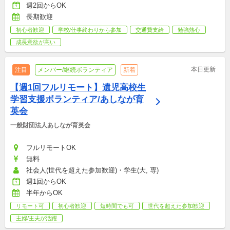
週2回からOK
長期歓迎
初心者歓迎
学校/仕事終わりから参加
交通費支給
勉強熱心
成長意欲が高い
本日更新
注目
メンバー/継続ボランティア
新着
【週1回フルリモート】遺児高校生
学習支援ボランティア/あしなが育
英会
一般財団法人あしなが育英会
フルリモートOK
無料
社会人(世代を超えた参加歓迎)・学生(大, 専)
週1回からOK
半年からOK
リモート可
初心者歓迎
短時間でも可
世代を超えた参加歓迎
主婦/主夫が活躍