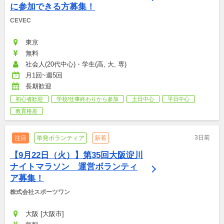
に参加できる方募集！
CEVEC
東京
無料
社会人(20代中心)・学生(高, 大, 専)
月1回~週5回
長期歓迎
初心者歓迎
学校/仕事終わりから参加
土日中心
平日中心
教育格差
3日前
注目
単発ボランティア
新着
【9月22日（火）】第35回大阪淀川
ナイトマラソン　運営ボランティ
ア募集！
株式会社スポーツワン
大阪 [大阪市]