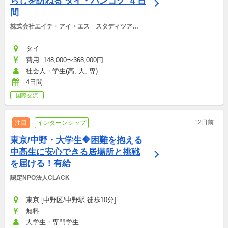
らしを訪ねる タイ・バンコク  4 日
間
株式会社エイチ・アイ・エス　スタディツアー
デスク
タイ
費用: 148,000〜368,000円
社会人・学生(高, 大, 専)
4日間
国際交流
12日前
注目
インターンシップ
東京/中野・大学生🔶困難を抱える
中高生に安心できる居場所と挑戦
を届ける！有給
認定NPO法人CLACK
東京 [中野区/中野駅 徒歩10分]
無料
大学生・専門学生