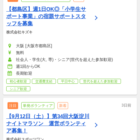
【都島区】週1日OK◎「小学生サ
ポート事業」の宿題サポートスタ
ッフを募集
株式会社キズキ
大阪 [大阪市都島区]
無料
社会人・学生(大, 専)・シニア(世代を超えた参加歓迎)
週1回からOK
長期歓迎
初心者歓迎
交通費支給
平日中心
世代を超えた参加歓迎
シニア歓迎
3日前
注目
単発ボランティア
新着
【9月12日（土）】第34回大阪淀川
ナイトマラソン　運営ボランティ
ア募集！
株式会社スポーツワン