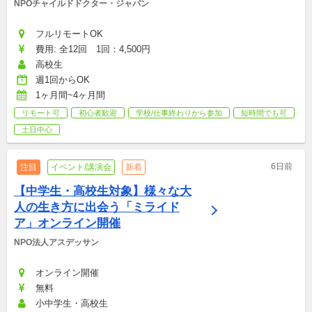
NPOチャイルドドクター・ジャパン
フルリモートOK
費用: 全12回　1回：4,500円
高校生
週1回からOK
1ヶ月間~4ヶ月間
リモート可
初心者歓迎
学校/仕事終わりから参加
短時間でも可
土日中心
6日前
注目
イベント/講演会
新着
【中学生・高校生対象】様々な大
人の生き方に出会う「ミライド
ア」オンライン開催
NPO法人アスデッサン
オンライン開催
無料
小中学生・高校生