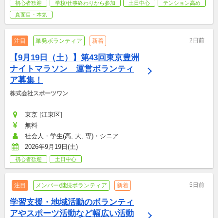
初心者歓迎
学校/仕事終わりから参加
土日中心
テンション高め
真面目・本気
2日前
注目
単発ボランティア
新着
【9月19日（土）】第43回東京豊洲
ナイトマラソン　運営ボランティ
ア募集！
株式会社スポーツワン
東京 [江東区]
無料
社会人・学生(高, 大, 専)・シニア
2026年9月19日(土)
初心者歓迎
土日中心
5日前
注目
メンバー/継続ボランティア
新着
学習支援・地域活動のボランティ
アやスポーツ活動など幅広い活動