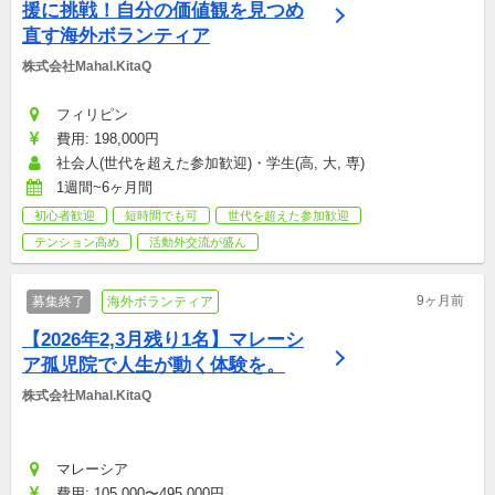
援に挑戦！自分の価値観を見つめ
直す海外ボランティア
株式会社Mahal.KitaQ
フィリピン
費用: 198,000円
社会人(世代を超えた参加歓迎)・学生(高, 大, 専)
1週間~6ヶ月間
初心者歓迎
短時間でも可
世代を超えた参加歓迎
テンション高め
活動外交流が盛ん
9ヶ月前
募集終了
海外ボランティア
【2026年2,3月残り1名】マレーシ
ア孤児院で人生が動く体験を。
株式会社Mahal.KitaQ
マレーシア
費用: 105,000〜495,000円