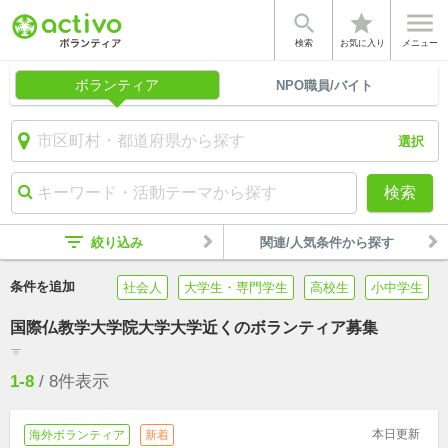


star
検索
お気に入り
メニュー
ボランティア
NPO職員/バイト
選択
検索
filter_list
絞り込み
関連/人気条件から探す
条件を追加
社会人
大学生・専門学生
高校生
小中学生
国際仏教学大学院大学大学近くのボランティア募集
filter_list
1-8
/
8
件表示
本日更新
海外ボランティア
新着