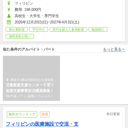
フィリピン
費用: 198,000円
高校生・大学生・専門学生
2026年12月20日(日)~2027年4月3日(土)
初心者歓迎
平日中心
世代を超えた参加歓迎
勉強熱心
成長意欲が高い
似た条件のアルバイト・パート
もっと見る＞
神奈川 [横浜市鶴見区/京急鶴見駅 徒歩2分] サードプレイス
東京 [板橋区/小竹向原駅 徒歩10分] 株式会社キズキ
児童家庭支援センター子育て
【板橋区小茂根】経験不問◎不
短期支援事業担当職員募集！
登校や特性を持つ中学生向け
中途,パート,副業/パラレルキャリア
の学校居場所支援スタッフ
アルバイト,パート,副業/パラレルキャリア
本日更新
海外ボランティア
新着
フィリピンの医療施設で交流・支