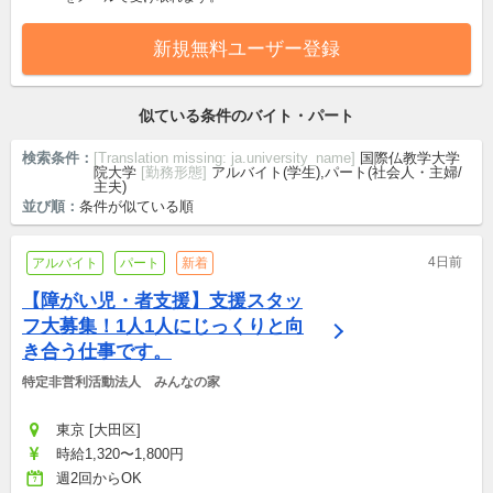
新規無料ユーザー登録
似ている条件のバイト・パート
検索条件：
[Translation missing: ja.university_name]
国際仏教学大学
院大学
[勤務形態]
アルバイト(学生),パート(社会人・主婦/
主夫)
並び順：
条件が似ている順
4日前
アルバイト
パート
新着
【障がい児・者支援】支援スタッ
フ大募集！1人1人にじっくりと向
き合う仕事です。
特定非営利活動法人　みんなの家
東京 [大田区]
時給1,320〜1,800円
週2回からOK