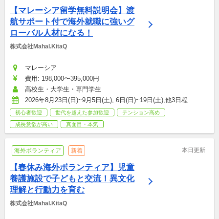
【マレーシア留学無料説明会】渡
航サポート付で海外就職に強いグ
ローバル人材になる！
株式会社Mahal.KitaQ
マレーシア
費用: 198,000〜395,000円
高校生・大学生・専門学生
2026年8月23日(日)~9月5日(土), 6日(日)~19日(土),他3日程
初心者歓迎
世代を超えた参加歓迎
テンション高め
成長意欲が高い
真面目・本気
本日更新
海外ボランティア
新着
【春休み海外ボランティア】児童
養護施設で子どもと交流！異文化
理解と行動力を育む
株式会社Mahal.KitaQ