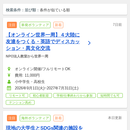
検索条件：
並び順：
条件が似ている順
7日前
注目
単発ボランティア
新着
【オンライン世界一周】４大陸に
友達をつくる・英語でディスカッ
ション・異文化交流
NPO法人教室から世界一周
オンライン開催/フルリモートOK
費用: 11,000円
小中学生・高校生
2026年9月1日(火)~2027年7月31日(土)
リモート可
初心者歓迎
学校/仕事終わりから参加
短時間でも可
テンション高め
本日更新
注目
海外ボランティア
新着
現地の大学生とSDGs関連の施設を