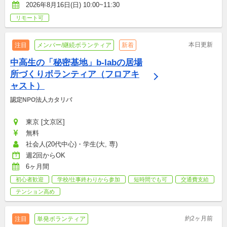
2026年8月16日(日) 10:00~11:30
リモート可
本日更新
注目
メンバー/継続ボランティア
新着
中高生の「秘密基地」b-labの居場
所づくりボランティア（フロアキ
ャスト）
認定NPO法人カタリバ
東京 [文京区]
無料
社会人(20代中心)・学生(大, 専)
週2回からOK
6ヶ月間
初心者歓迎
学校/仕事終わりから参加
短時間でも可
交通費支給
テンション高め
約2ヶ月前
注目
単発ボランティア