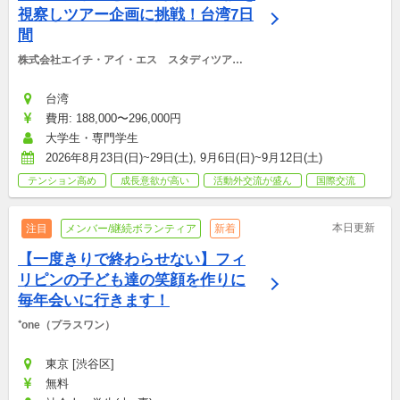
視察しツアー企画に挑戦！台湾7日
間
株式会社エイチ・アイ・エス　スタディツアー
デスク
台湾
費用: 188,000〜296,000円
大学生・専門学生
2026年8月23日(日)~29日(土), 9月6日(日)~9月12日(土)
テンション高め
成長意欲が高い
活動外交流が盛ん
国際交流
本日更新
注目
メンバー/継続ボランティア
新着
【一度きりで終わらせない】フィ
リピンの子ども達の笑顔を作りに
毎年会いに行きます！
⁺one（プラスワン）
東京 [渋谷区]
無料