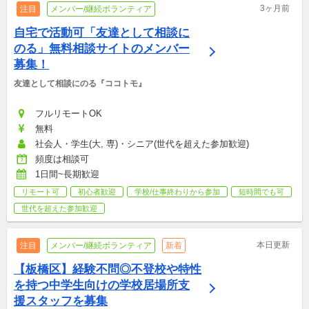
3ヶ月前
注目
メンバー/継続ボランティア
自宅で活動可「友達として相談に
のる」無料相談サイトのメンバー
募集！
友達として相談にのる『ココトモ』
フルリモートOK
無料
社会人・学生(大, 専)・シニア(世代を超えた参加歓迎)
頻度は相談可
1日間~長期歓迎
リモート可
初心者歓迎
学校/仕事終わりから参加
短時間でも可
世代を超えた参加歓迎
本日更新
注目
メンバー/継続ボランティア
新着
【板橋区】経験不問◎不登校や特性
を持つ中学生向けの学校居場所支
援スタッフを募集