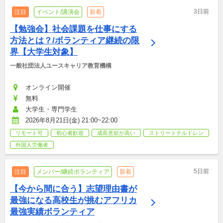
3日前
注目
イベント/講演会
新着
【勉強会】社会課題を仕事にする
方法とは？/ボランティア継続の限
界【大学生対象】
一般社団法人ユースキャリア教育機構
オンライン開催
無料
大学生・専門学生
2026年8月21日(金) 21:00~22:00
リモート可
初心者歓迎
成長意欲が高い
ストリートチルドレン
外国人労働者
5日前
注目
メンバー/継続ボランティア
新着
【今から間に合う】志望理由書が
最強になる高校生が挑むアフリカ
最強実績ボランティア