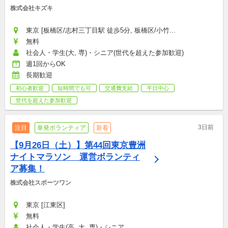
株式会社キズキ
東京 [板橋区/志村三丁目駅 徒歩5分, 板橋区/小竹...
無料
社会人・学生(大, 専)・シニア(世代を超えた参加歓迎)
週1回からOK
長期歓迎
初心者歓迎
短時間でも可
交通費支給
平日中心
世代を超えた参加歓迎
3日前
注目
単発ボランティア
新着
【9月26日（土）】第44回東京豊洲
ナイトマラソン　運営ボランティ
ア募集！
株式会社スポーツワン
東京 [江東区]
無料
社会人・学生(高, 大, 専)・シニア