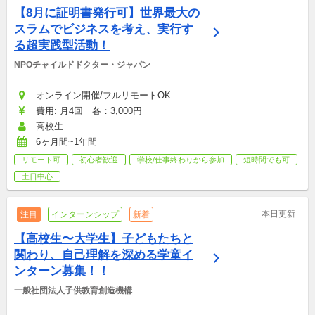
【8月に証明書発行可】世界最大の
スラムでビジネスを考え、実行す
る超実践型活動！
NPOチャイルドドクター・ジャパン
オンライン開催/フルリモートOK
費用: 月4回　各：3,000円
高校生
6ヶ月間~1年間
リモート可
初心者歓迎
学校/仕事終わりから参加
短時間でも可
土日中心
本日更新
注目
インターンシップ
新着
【高校生〜大学生】子どもたちと
関わり、自己理解を深める学童イ
ンターン募集！！
一般社団法人子供教育創造機構