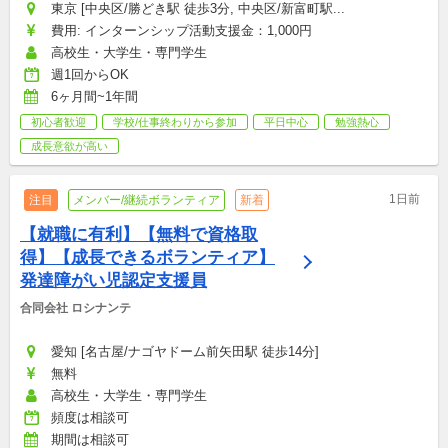
東京 [中央区/勝どき駅 徒歩3分, 中央区/新富町駅...
費用: インターンシップ活動支援金：1,000円
高校生・大学生・専門学生
週1回からOK
6ヶ月間~1年間
初心者歓迎
学校/仕事終わりから参加
平日中心
勉強熱心
成長意欲が高い
1日前
注目
メンバー/継続ボランティア
新着
【就職に有利】【無料で資格取
得】【成長できるボランティア】
発達障がい児認定支援員
合同会社 ロシナンテ
愛知 [名古屋/ナゴヤドーム前矢田駅 徒歩14分]
無料
高校生・大学生・専門学生
頻度は相談可
期間は相談可