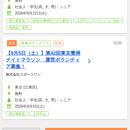
無料
社会人・学生(高, 大, 専)・シニア
2026年9月22日(火)
初心者歓迎
学校/仕事終わりから参加
土日中心
テンション高め
真面目・本気
3日前
注目
単発ボランティア
新着
【9月5日（土）】第42回東京豊洲
ナイトマラソン　運営ボランティ
ア募集！
株式会社スポーツワン
東京 [江東区]
無料
社会人・学生(高, 大, 専)・シニア
2026年9月5日(土)
初心者歓迎
土日中心