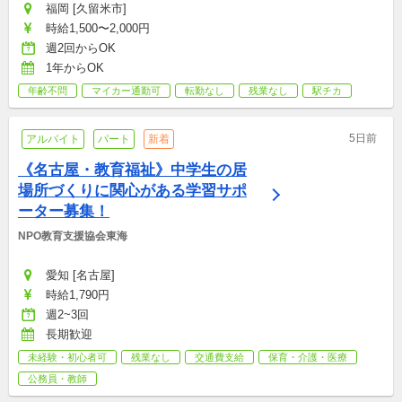
福岡 [久留米市]
時給1,500〜2,000円
週2回からOK
1年からOK
年齢不問
マイカー通勤可
転勤なし
残業なし
駅チカ
5日前
アルバイト
パート
新着
《名古屋・教育福祉》中学生の居
場所づくりに関心がある学習サポ
ーター募集！
NPO教育支援協会東海
愛知 [名古屋]
時給1,790円
週2~3回
長期歓迎
未経験・初心者可
残業なし
交通費支給
保育・介護・医療
公務員・教師