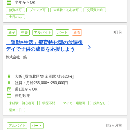
半年からOK
無資格可
ブランク可
未経験・初心者可
交通費支給
土日のみ
3日前
新卒
中途
アルバイト
パート
新着
「運動×生活」療育特化型の放課後
デイで子供の成長を応援しよう
株式会社　笑
大阪 [堺市北区/新金岡駅 徒歩20分]
社員：月給255,000〜280,000円
週1回からOK
長期歓迎
未経験・初心者可
学歴不問
マイカー通勤可
残業なし
週休二日
約2ヶ月前
アルバイト
パート