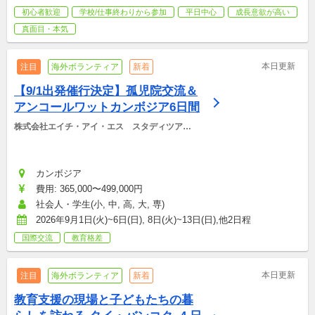
初心者歓迎
学校/仕事終わりから参加
平日中心
成長意欲が高い
真面目・本気
本日更新
注目
海外ボランティア
新着
【9/1出発催行決定】孤児院交流＆
アンコールワットカンボジア6日間
株式会社エイチ・アイ・エス　スタディツアー
デスク
カンボジア
費用: 365,000〜499,000円
社会人・学生(小, 中, 高, 大, 専)
2026年9月1日(火)~6日(日), 8日(火)~13日(日),他2日程
国際交流
教育格差
本日更新
注目
海外ボランティア
新着
教育支援の現場と子どもたちの暮