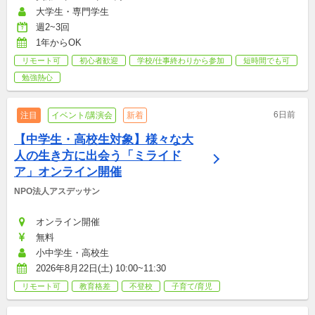
大学生・専門学生
週2~3回
1年からOK
リモート可
初心者歓迎
学校/仕事終わりから参加
短時間でも可
勉強熱心
6日前
注目
イベント/講演会
新着
【中学生・高校生対象】様々な大
人の生き方に出会う「ミライド
ア」オンライン開催
NPO法人アスデッサン
オンライン開催
無料
小中学生・高校生
2026年8月22日(土) 10:00~11:30
リモート可
教育格差
不登校
子育て/育児