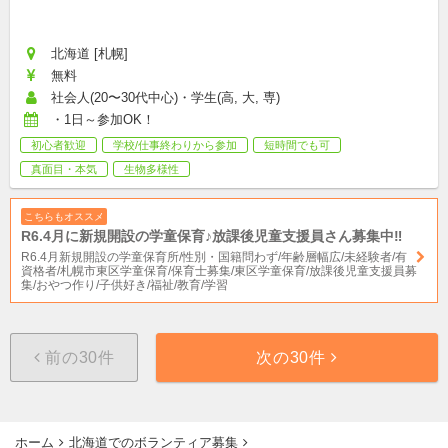
北海道 [札幌]
無料
社会人(20〜30代中心)・学生(高, 大, 専)
・1日～参加OK！
初心者歓迎
学校/仕事終わりから参加
短時間でも可
真面目・本気
生物多様性
こちらもオススメ
R6.4月に新規開設の学童保育♪放課後児童支援員さん募集中‼︎
R6.4月新規開設の学童保育所/性別・国籍問わず/年齢層幅広/未経験者/有
資格者/札幌市東区学童保育/保育士募集/東区学童保育/放課後児童支援員募
集/おやつ作り/子供好き/福祉/教育/学習
前の30件
次の30件
ホーム
北海道でのボランティア募集