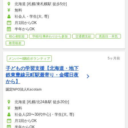
北海道 [札幌/東札幌駅 徒歩5分]
無料
社会人・学生(大, 専)
月1回からOK
半年からOK
初心者歓迎
学校/仕事終わりから参加
交通費支給
真面目・本気
教育格差
5ヶ月前
メンバー/継続ボランティア
子どもの学習支援【北海道・地下
鉄東豊線元町駅最寄り・金曜日夜
から】
認定NPO法人Kacotam
北海道 [札幌/北24条駅 徒歩20分]
無料
社会人(20〜30代中心)・学生(大, 専)
月1回からOK
半年からOK