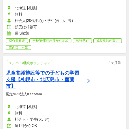
北海道 [札幌]
無料
社会人(20代中心)・学生(高, 大, 専)
頻度は相談可
長期歓迎
初心者歓迎
学校/仕事終わりから参加
勉強熱心
成長意欲が高い
真面目・本気
4ヶ月前
メンバー/継続ボランティア
児童養護施設等での子どもの学習
支援【札幌市・北広島市・室蘭
市】
認定NPO法人Kacotam
北海道 [札幌]
無料
社会人・学生(大, 専)
週1回からOK