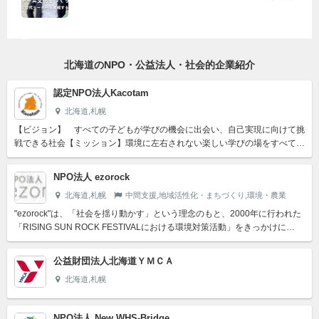
北海道のNPO・公益法人・社会的企業紹介
認定NPO法人Kacotam
北海道,札幌
【ビジョン】 すべての子どもが学びの機会に出会い、自己実現に向けて挑
戦できる社会【ミッション】環境に左右されない楽しい学びの場をすべての
子ども･若者へ
NPO法人 ezorock
北海道,札幌
中間支援,地域活性化・まちづくり,環境・農業
"ezorock"は、「社会を揺り動かす」という理念のもと、2000年に行われた
「RISING SUN ROCK FESTIVALにおける環境対策活動」をきっかけに
2001年4月に設立。 青年...
公益財団法人北海道ＹＭＣＡ
北海道,札幌
NPO法人 New WHS-Bridge