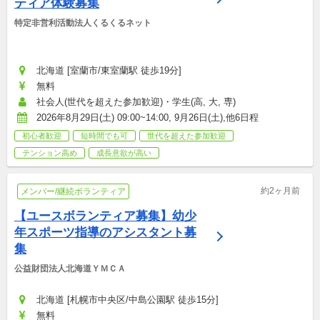
ティア体験募集
特定非営利活動法人くるくるネット
北海道 [室蘭市/東室蘭駅 徒歩19分]
無料
社会人(世代を超えた参加歓迎)・学生(高, 大, 専)
2026年8月29日(土) 09:00~14:00, 9月26日(土),他6日程
初心者歓迎
短時間でも可
世代を超えた参加歓迎
テンション高め
成長意欲が高い
約2ヶ月前
メンバー/継続ボランティア
【ユースボランティア募集】幼少
年スポーツ指導のアシスタント募
集
公益財団法人北海道ＹＭＣＡ
北海道 [札幌市中央区/中島公園駅 徒歩15分]
無料