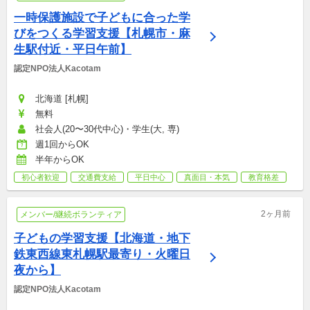
一時保護施設で子どもに合った学
びをつくる学習支援【札幌市・麻
生駅付近・平日午前】
認定NPO法人Kacotam
北海道 [札幌]
無料
社会人(20〜30代中心)・学生(大, 専)
週1回からOK
半年からOK
初心者歓迎
交通費支給
平日中心
真面目・本気
教育格差
2ヶ月前
メンバー/継続ボランティア
子どもの学習支援【北海道・地下
鉄東西線東札幌駅最寄り・火曜日
夜から】
認定NPO法人Kacotam