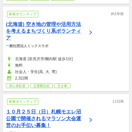
約1年前
単発ボランティア
(北海道) 空き地の管理や活用方法
を考えるまちづくり系ボランティ
ア
一般社団法人ミックスラボ
北海道 [岩見沢市/幌向駅 徒歩1分]
無料
社会人・学生(高, 大, 専)
2,3日間
初心者歓迎
交通費支給
空き家
11日前
単発ボランティア
１０月２５日（日）札幌モエレ沼
公園で開催されるマラソン大会運
営のお手伝い募集！