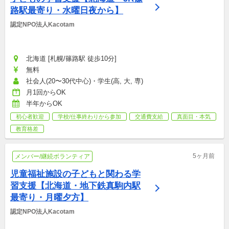
路駅最寄り・水曜日夜から】
認定NPO法人Kacotam
北海道 [札幌/篠路駅 徒歩10分]
無料
社会人(20〜30代中心)・学生(高, 大, 専)
月1回からOK
半年からOK
初心者歓迎
学校/仕事終わりから参加
交通費支給
真面目・本気
教育格差
5ヶ月前
メンバー/継続ボランティア
児童福祉施設の子どもと関わる学
習支援【北海道・地下鉄真駒内駅
最寄り・月曜夕方】
認定NPO法人Kacotam