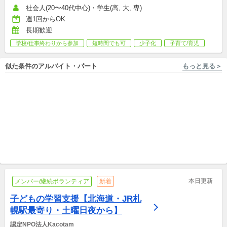
社会人(20〜40代中心)・学生(高, 大, 専)
週1回からOK
長期歓迎
学校/仕事終わりから参加
短時間でも可
少子化
子育て/育児
似た条件のアルバイト・パート
もっと見る＞
北海道 [札幌市中央区] NPO法人 ezorock
北海道 [札幌] 一般社団法人MONLENO
札幌市内でシェアサイクルの
R6.4月に新規開設の学童保育♪
管理運営をするアルバイト募
放課後児童支援員さん募集中‼︎
集!!
アルバイト,パート
アルバイト,パート,副業/パラレルキャリア
本日更新
メンバー/継続ボランティア
新着
子どもの学習支援【北海道・JR札
幌駅最寄り・土曜日夜から】
認定NPO法人Kacotam