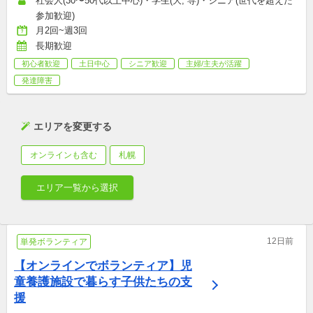
社会人(30〜50代以上中心)・学生(大, 専)・シニア(世代を超えた
参加歓迎)
月2回~週3回
長期歓迎
初心者歓迎
土日中心
シニア歓迎
主婦/主夫が活躍
発達障害
エリアを変更する
オンラインも含む
札幌
エリア一覧から選択
12日前
単発ボランティア
【オンラインでボランティア】児
童養護施設で暮らす子供たちの支
援