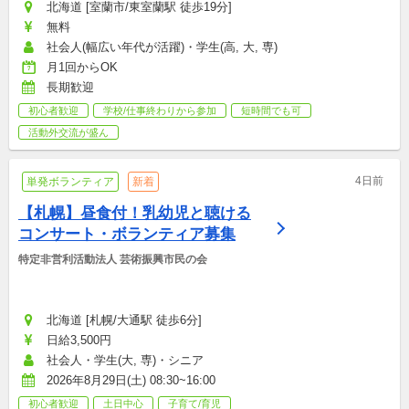
北海道 [室蘭市/東室蘭駅 徒歩19分]
無料
社会人(幅広い年代が活躍)・学生(高, 大, 専)
月1回からOK
長期歓迎
初心者歓迎
学校/仕事終わりから参加
短時間でも可
活動外交流が盛ん
4日前
単発ボランティア
新着
【札幌】昼食付！乳幼児と聴ける
コンサート・ボランティア募集
特定非営利活動法人 芸術振興市民の会
北海道 [札幌/大通駅 徒歩6分]
日給3,500円
社会人・学生(大, 専)・シニア
2026年8月29日(土) 08:30~16:00
初心者歓迎
土日中心
子育て/育児