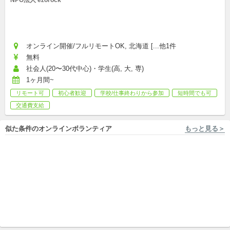
オンライン開催/フルリモートOK, 北海道 [...他1件
無料
社会人(20〜30代中心)・学生(高, 大, 専)
1ヶ月間~
リモート可
初心者歓迎
学校/仕事終わりから参加
短時間でも可
交通費支給
似た条件のオンラインボランティア
もっと見る＞
フルリモートOK NPO法人 二枚目の名刺
フルリモートOK 友達として相談にのる『ココトモ』
【メンバー募集】福島12市町
自宅で活動可「友達として相
村ソーシャルコラボレーショ
談にのる」無料相談サイトの
ンプロジェクトvol.2
プロボノ
メンバー募集！
団体メンバー/継続ボランティア