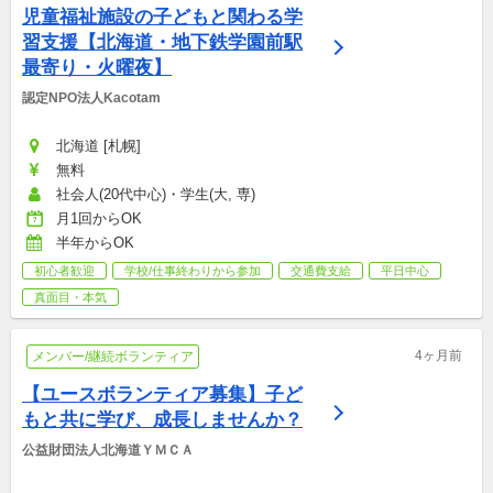
児童福祉施設の子どもと関わる学
習支援【北海道・地下鉄学園前駅
最寄り・火曜夜】
認定NPO法人Kacotam
北海道 [札幌]
無料
社会人(20代中心)・学生(大, 専)
月1回からOK
半年からOK
初心者歓迎
学校/仕事終わりから参加
交通費支給
平日中心
真面目・本気
4ヶ月前
メンバー/継続ボランティア
【ユースボランティア募集】子ど
もと共に学び、成長しませんか？
公益財団法人北海道ＹＭＣＡ