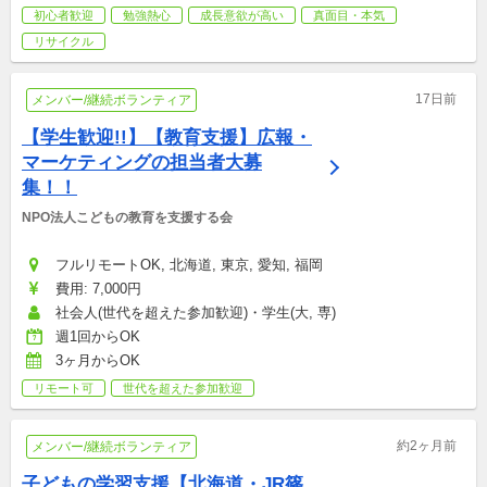
初心者歓迎
勉強熱心
成長意欲が高い
真面目・本気
リサイクル
17日前
メンバー/継続ボランティア
【学生歓迎!!】【教育支援】広報・
マーケティングの担当者大募
集！！
NPO法人こどもの教育を支援する会
フルリモートOK, 北海道, 東京, 愛知, 福岡
費用: 7,000円
社会人(世代を超えた参加歓迎)・学生(大, 専)
週1回からOK
3ヶ月からOK
リモート可
世代を超えた参加歓迎
約2ヶ月前
メンバー/継続ボランティア
子どもの学習支援【北海道・JR篠