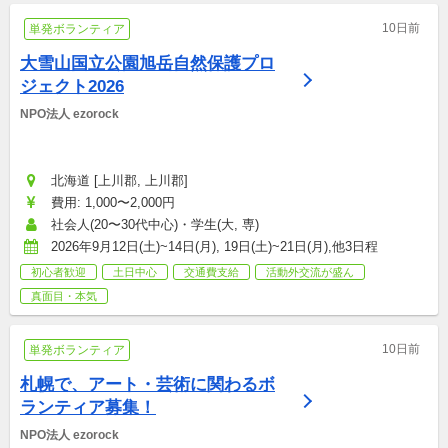
10日前
単発ボランティア
大雪山国立公園旭岳自然保護プロ
ジェクト2026
NPO法人 ezorock
北海道 [上川郡, 上川郡]
費用: 1,000〜2,000円
社会人(20〜30代中心)・学生(大, 専)
2026年9月12日(土)~14日(月), 19日(土)~21日(月),他3日程
初心者歓迎
土日中心
交通費支給
活動外交流が盛ん
真面目・本気
10日前
単発ボランティア
札幌で、アート・芸術に関わるボ
ランティア募集！
NPO法人 ezorock