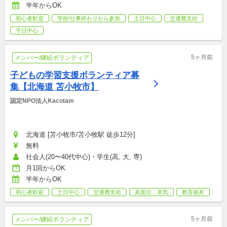
半年からOK
初心者歓迎
学校/仕事終わりから参加
土日中心
交通費支給
平日中心
5ヶ月前
メンバー/継続ボランティア
子どもの学習支援ボランティア募
集【北海道 苫小牧市】
認定NPO法人Kacotam
北海道 [苫小牧市/苫小牧駅 徒歩12分]
無料
社会人(20〜40代中心)・学生(高, 大, 専)
月1回からOK
半年からOK
初心者歓迎
土日中心
交通費支給
真面目・本気
教育格差
5ヶ月前
メンバー/継続ボランティア