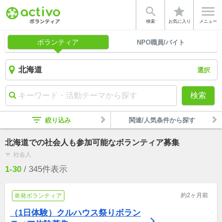


star
検索
お気に入り
メニュー
ボランティア
NPO職員/バイト
選択
検索
filter_list
絞り込み
関連/人気条件から探す
北海道での社会人も参加可能なボランティア募集
社会人
filter_list
1-30
/
345
件表示
約2ヶ月前
単発ボランティア
（1日体験）クルハウス祭りボラン