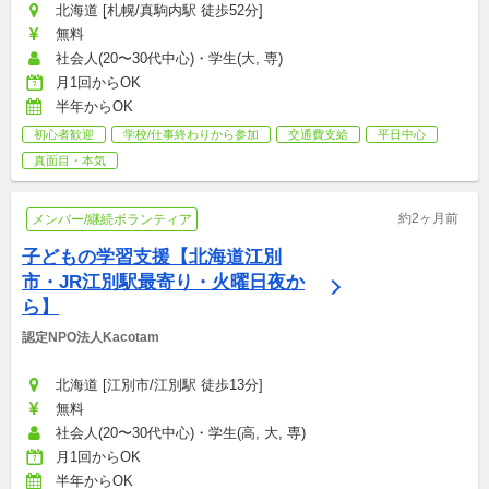
北海道 [札幌/真駒内駅 徒歩52分]
無料
社会人(20〜30代中心)・学生(大, 専)
月1回からOK
半年からOK
初心者歓迎
学校/仕事終わりから参加
交通費支給
平日中心
真面目・本気
約2ヶ月前
メンバー/継続ボランティア
子どもの学習支援【北海道江別
市・JR江別駅最寄り・火曜日夜か
ら】
認定NPO法人Kacotam
北海道 [江別市/江別駅 徒歩13分]
無料
社会人(20〜30代中心)・学生(高, 大, 専)
月1回からOK
半年からOK