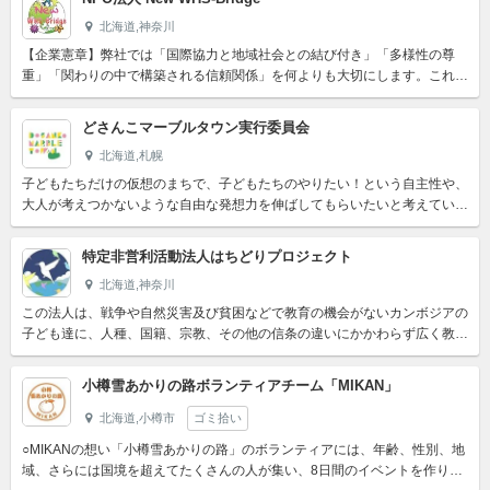
北海道,神奈川
【企業憲章】弊社では「国際協力と地域社会との結び付き」「多様性の尊
重」「関わりの中で構築される信頼関係」を何よりも大切にします。これは
New WHS-Bridge存立の前提です。実際に活動してい...
どさんこマーブルタウン実行委員会
北海道,札幌
子どもたちだけの仮想のまちで、子どもたちのやりたい！という自主性や、
大人が考えつかないような自由な発想力を伸ばしてもらいたいと考えていま
す。また、スタッフは単に教えるのではなく、子どもたちをサポ...
特定非営利活動法人はちどりプロジェクト
北海道,神奈川
この法人は、戦争や自然災害及び貧困などで教育の機会がないカンボジアの
子ども達に、人種、国籍、宗教、その他の信条の違いにかかわらず広く教育
等の援助を行う。また貧困のため、隣国のタイに出稼ぎに行く現...
小樽雪あかりの路ボランティアチーム「MIKAN」
北海道,小樽市
ゴミ拾い
○MIKANの想い「小樽雪あかりの路」のボランティアには、年齢、性別、地
域、さらには国境を超えてたくさんの人が集い、8日間のイベントを作り上