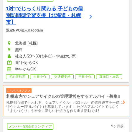
1対1でじっくり関わる 子どもの個
別訪問型学習支援【北海道・札幌
市】
認定NPO法人Kacotam
北海道 [札幌]
無料
社会人(20〜30代中心)・学生(大, 専)
週1回からOK
半年からOK
初心者歓迎
土日中心
交通費支給
平日中心
真面目・本気
こちらもオススメ
札幌市内でシェアサイクルの管理運営をするアルバイト募集!!
札幌都心部で行われる、シェアサイクル「ポロクル」の管理運営を一緒に
行うクルー(アルバイト)を募集しています！ ただのアルバイトではなく
「まちづくり」や社会に新しい仕組みを作り出す活動です!
5ヶ月前
メンバー/継続ボランティア