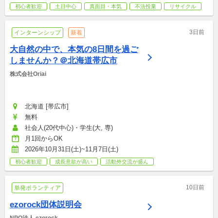
初心者歓迎
土日中心
真面目・本気
不法投棄
リサイクル
3日前
インターンシップ
新着
大自然の中で、本気の8日間を過ご
しませんか？＠北海道帯広市
株式会社Oriai
北海道 [帯広市]
無料
社会人(20代中心)・学生(大, 専)
月1回からOK
2026年10月31日(土)~11月7日(土)
初心者歓迎
成長意欲が高い
活動外交流が盛ん
10日前
単発ボランティア
ezorock団体説明会
NPO法人 ezorock