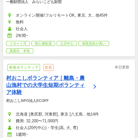
一般財団法人　みらいこども財団
オンライン開催/フルリモートOK, 東京, 大...他45件
無料
社会人
2年間~
リモート可
初心者歓迎
土日中心
成長意欲が高い
真面目・本気
本日更新
単発ボランティア
新着
村おこしボランティア｜離島・農
山漁村での大学生短期ボランティ
ア体験
村おこしNPO法人ECOFF
北海道 [奥尻郡, 河東郡], 東京 [八丈島...他14件
費用: 32,200〜71,000円
社会人(20代中心)・学生(高, 大, 専)
1週間~