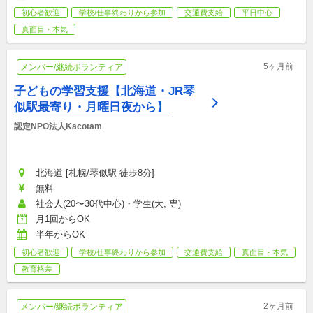
初心者歓迎
学校/仕事終わりから参加
交通費支給
平日中心
真面目・本気
5ヶ月前
メンバー/継続ボランティア
子どもの学習支援【北海道・JR琴
似駅最寄り・月曜日夜から】
認定NPO法人Kacotam
北海道 [札幌/琴似駅 徒歩8分]
無料
社会人(20〜30代中心)・学生(大, 専)
月1回からOK
半年からOK
初心者歓迎
学校/仕事終わりから参加
交通費支給
真面目・本気
教育格差
2ヶ月前
メンバー/継続ボランティア