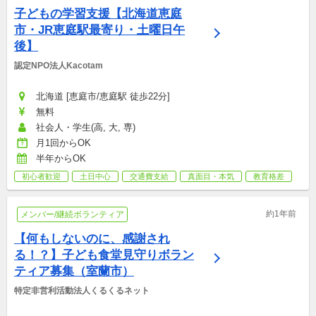
子どもの学習支援【北海道恵庭
市・JR恵庭駅最寄り・土曜日午
後】
認定NPO法人Kacotam
北海道 [恵庭市/恵庭駅 徒歩22分]
無料
社会人・学生(高, 大, 専)
月1回からOK
半年からOK
初心者歓迎
土日中心
交通費支給
真面目・本気
教育格差
約1年前
メンバー/継続ボランティア
【何もしないのに、感謝され
る！？】子ども食堂見守りボラン
ティア募集（室蘭市）
特定非営利活動法人くるくるネット