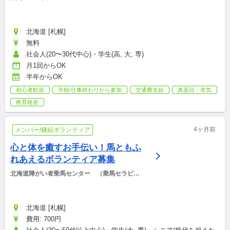
北海道 [札幌]
無料
社会人(20〜30代中心)・学生(高, 大, 専)
月1回からOK
半年からOK
初心者歓迎
学校/仕事終わりから参加
交通費支給
真面目・本気
教育格差
4ヶ月前
メンバー/継続ボランティア
心と体を癒すお手伝い！馬ともふ
れあえるボランティア募集
北海道障がい者乗馬センター　（乗馬セラピー
俱楽部）
北海道 [札幌]
費用: 700円