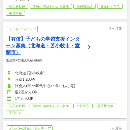
初心者歓迎
学校/仕事終わりから参加
交通費支給
真面目・本気
教育格差
6ヶ月前
インターンシップ
【有償】子どもの学習支援インタ
ーン募集（北海道・苫小牧市・室
蘭市）
認定NPO法人Kacotam
北海道 [苫小牧市]
時給1,200円
社会人(20〜40代中心)・学生(大, 専)
週2回からOK
1年からOK
初心者歓迎
学校/仕事終わりから参加
土日中心
交通費支給
平日中心
5ヶ月前
メンバー/継続ボランティア