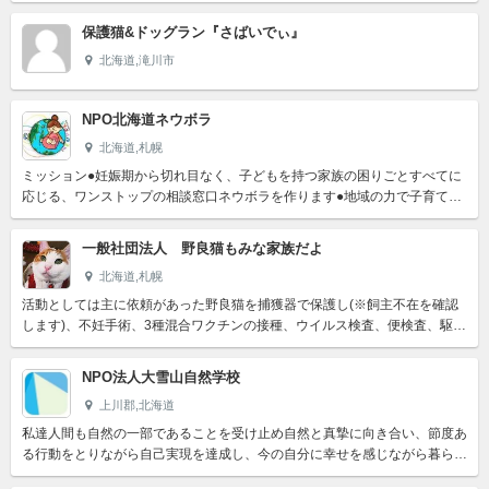
げます。毎年その中で様々な人たちが出逢い、日常生活の中...
保護猫&ドッグラン『さばいでぃ』
北海道,滝川市
NPO北海道ネウボラ
北海道,札幌
ミッション●妊娠期から切れ目なく、子どもを持つ家族の困りごとすべてに
応じる、ワンストップの相談窓口ネウボラを作ります●地域の力で子育てを
支えるために、地域と密着した「お互いさま」の仕組み作りと理...
一般社団法人 野良猫もみな家族だよ
北海道,札幌
活動としては主に依頼があった野良猫を捕獲器で保護し(※飼主不在を確認
します)、不妊手術、3種混合ワクチンの接種、ウイルス検査、便検査、駆虫
など、必要最低限のことを実施し、里親募集を行い、新たな里...
NPO法人大雪山自然学校
上川郡,北海道
私達人間も自然の一部であることを受け止め自然と真摯に向き合い、節度あ
る行動をとりながら自己実現を達成し、今の自分に幸せを感じながら暮らし
ている状態を目指しています。共生に向けた実践では様々な問題...